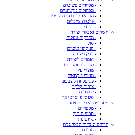
- מכחולים פשוטים
- מכחולים מקצועיים
- מברשות וספוגים לצביעה
- פלטות ומיכלים
- כני ציור
חומרים ואביזרי יצירה
- מדבקות עגולות
- סול
- קעקועי נצנצים
- דבק ליצירה
- חומרים ליצירה
- מדבקות וטפטים
- מוצרי עץ
- מוצרי טקסטיל
- פסיפס וחול צבעוני
- צורות קלקר
- שבלונות
- סלוטייפ וסרטי בד
מספריים ואביזרי חיתוך
- מספריים
- סכיני חיתוך
- גליוטינות
חרוזים ואביזרי תכשיטנות
- חרוזים