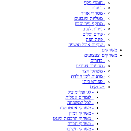
- חומרי ניקוי
- כפפות
- מטהרי אוויר
- מטליות ומגבונים
- מתקני נייר וסבון
- ניירות לנגוב
- פחים וסלים
- פינת קפה
- שקיות אוכל ואשפה
משחקים
משחקים וצעצועים
- כדורים
- מדענים צעירים
- משחקי חצר
- מתנות לימי הולדת
- ספורט ביתי
משחקים
- לגו ופליימוביל
- לומדים אנגלית
- לכל המשפחה
- משחקי אסטרטגיה
- משחקי דמיון
- משחקי הרכבות ומגנט
- משחקי חברה
- משחקי חשיבה