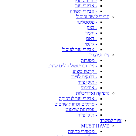
- חרוזי גיהוץ
- אביזרי עזר
- אביזרי תפירה
חומרי לישה ופיסול
- פלסטלינה
- בצק
- חימר
- דאס
- קינטי
- אביזרי עזר לפיסול
נייר ומוצריו
- מסגרות
- נייר ובריסטול גדלים שונים
- קרטון ביצוע
- בלוקים לציור
- תיקי ציור
- אוריגמי
גרפיקה ואדריכלות
- אביזרי עזר לגרפיקה
- סרגלים ולוחות שרטוט
- עפרונות שרטוט
- תיקי ציור
ציוד למשרד
MUST HAVE
- מכשירי כתיבה