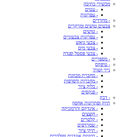
מכשירי כתיבה
- עטים
- עפרונות
- מחדדים
צבעים טושים ומרקרים
- טושים
- עפרונות צבעוניים
- צבעי גואש
- צבעי מים
- צבעי פסטל ופנדה
- מספריים
- טיפקס
נייר ושות'
- מחברת מכוונת
- מחברות ודפדפות
- בלוק ציור
- פנקסים
- דבק
תיוק ופתרונות אחסון
- אינדקס והרמוניקה
- חוצצים
- קלסרים
- שמרדפים
- תיקי ציור
- תיקיות אוגדנים ופולדרים