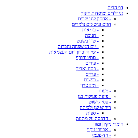
דף הבית
גני ילדים ומוסדות חינוך
- אחסון לגני ילדים
חגים ונושאים נלמדים
- בריאות
- חנוכה
- ט"ו בשבט
- יום המשפחה וחברות
- ימי הזיכרון ויום העצמאות
- סתיו וחורף
- פורים
- פסח ואביב
- פרדס
- רגשות
- תיאטרון
- מפות
- פינות פעילות בגן
- פסי קישוט
ריהוט לגן ולכיתה
- ספות
- הדפסה על מתנות
חומרי ניקיון ומזון
- אביזרי ניקוי
- חד-פעמי