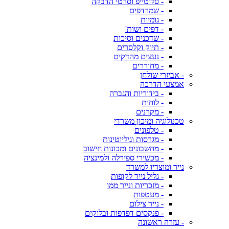
- סלוטייפ וסרטי הדבקה
- שמרדפים
- גומיות
- דפים ושות'
- שדכנים וסיכות
- תיוק וקלסרים
- נעצים מהדקים
- מחוררים
- אביזרי שולחן
אמצעי הדרכה
- בידוריות והגברה
- לוחות
- מקרנים
טכנולוגיה ומיכון משרדי
- טלפונים
- מגרסות וגיליוטינות
- מחשבונים ומכונות חישוב
- מכשירי ספירלה ולמינציה
נייר ומוצריו למשרד
- גליל נייר לקופות
- מזכריות ונייר ממו
- מעטפות
- נייר צילום
- פנקסים דפדפות ובלוקים
- עזרה ראשונה