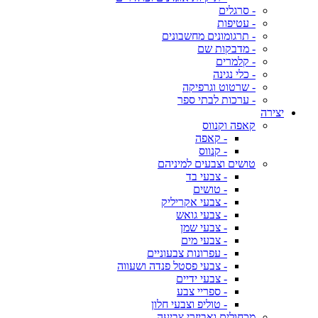
- סרגלים
- עטיפות
- תרגומונים מחשבונים
- מדבקות שם
- קלמרים
- כלי נגינה
- שרטוט וגרפיקה
- ערכות לבתי ספר
יצירה
קאפה וקנווס
- קאפה
- קנווס
טושים וצבעים למיניהם
- צבעי בד
- טושים
- צבעי אקריליק
- צבעי גואש
- צבעי שמן
- צבעי מים
- עפרונות צבעוניים
- צבעי פסטל פנדה ושעווה
- צבעי ידיים
- ספריי צבע
- טוליפ וצבעי חלון
מכחולים ואביזרי צביעה