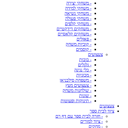
- משחקי יצירה
- משחקי למידה
- משחקי נשיאה
- משחקי פעולה
- משחקי קלפים
- משחקים דידקטיים
- משחקים קלאסיים
- פאזלים
- קוביות משחק
- קוסמים
צעצועים
- בובות
- גלגלים
- כלי נגינה
- מכוניות
- משפחת סילבניאן
- צעצועים מעץ
- שולחנות משחק
- שונות
- תינוקות ופעוטות
צעצועים
ציוד לבית ספר
- חזרה לבית ספר עם דף רם
- ציוד למורים
- מחקים