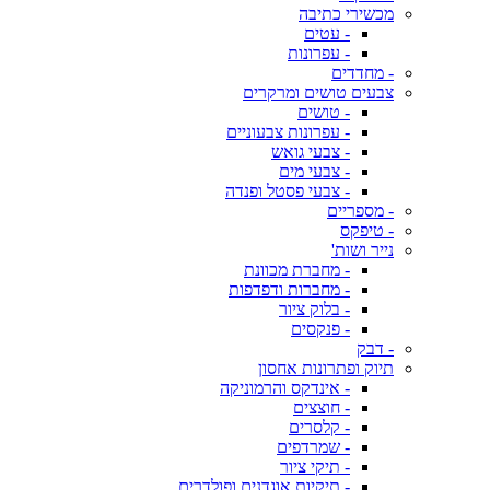
מכשירי כתיבה
- עטים
- עפרונות
- מחדדים
צבעים טושים ומרקרים
- טושים
- עפרונות צבעוניים
- צבעי גואש
- צבעי מים
- צבעי פסטל ופנדה
- מספריים
- טיפקס
נייר ושות'
- מחברת מכוונת
- מחברות ודפדפות
- בלוק ציור
- פנקסים
- דבק
תיוק ופתרונות אחסון
- אינדקס והרמוניקה
- חוצצים
- קלסרים
- שמרדפים
- תיקי ציור
- תיקיות אוגדנים ופולדרים