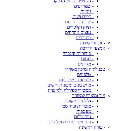
- סלוטייפ וסרטי הדבקה
- שמרדפים
- גומיות
- דפים ושות'
- שדכנים וסיכות
- תיוק וקלסרים
- נעצים מהדקים
- מחוררים
- אביזרי שולחן
אמצעי הדרכה
- בידוריות והגברה
- לוחות
- מקרנים
טכנולוגיה ומיכון משרדי
- טלפונים
- מגרסות וגיליוטינות
- מחשבונים ומכונות חישוב
- מכשירי ספירלה ולמינציה
נייר ומוצריו למשרד
- גליל נייר לקופות
- מזכריות ונייר ממו
- מעטפות
- נייר צילום
- פנקסים דפדפות ובלוקים
- עזרה ראשונה