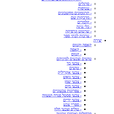
- סרגלים
- עטיפות
- תרגומונים מחשבונים
- מדבקות שם
- קלמרים
- כלי נגינה
- שרטוט וגרפיקה
- ערכות לבתי ספר
יצירה
קאפה וקנווס
- קאפה
- קנווס
טושים וצבעים למיניהם
- צבעי בד
- טושים
- צבעי אקריליק
- צבעי גואש
- צבעי שמן
- צבעי מים
- עפרונות צבעוניים
- צבעי פסטל פנדה ושעווה
- צבעי ידיים
- ספריי צבע
- טוליפ וצבעי חלון
מכחולים ואביזרי צביעה