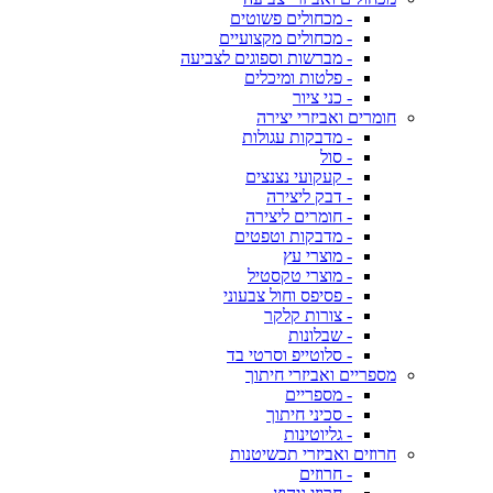
- מכחולים פשוטים
- מכחולים מקצועיים
- מברשות וספוגים לצביעה
- פלטות ומיכלים
- כני ציור
חומרים ואביזרי יצירה
- מדבקות עגולות
- סול
- קעקועי נצנצים
- דבק ליצירה
- חומרים ליצירה
- מדבקות וטפטים
- מוצרי עץ
- מוצרי טקסטיל
- פסיפס וחול צבעוני
- צורות קלקר
- שבלונות
- סלוטייפ וסרטי בד
מספריים ואביזרי חיתוך
- מספריים
- סכיני חיתוך
- גליוטינות
חרוזים ואביזרי תכשיטנות
- חרוזים