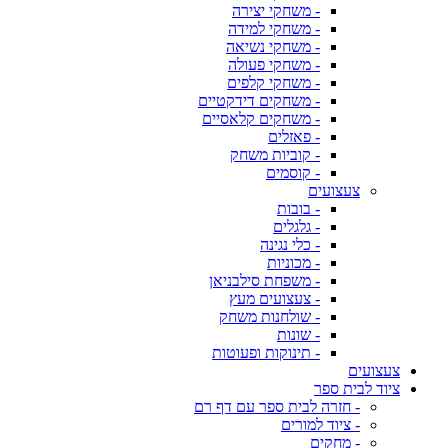
- משחקי יצירה
- משחקי למידה
- משחקי נשיאה
- משחקי פעולה
- משחקי קלפים
- משחקים דידקטיים
- משחקים קלאסיים
- פאזלים
- קוביות משחק
- קוסמים
צעצועים
- בובות
- גלגלים
- כלי נגינה
- מכוניות
- משפחת סילבניאן
- צעצועים מעץ
- שולחנות משחק
- שונות
- תינוקות ופעוטות
צעצועים
ציוד לבית ספר
- חזרה לבית ספר עם דף רם
- ציוד למורים
- מחקים