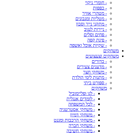
- חומרי ניקוי
- כפפות
- מטהרי אוויר
- מטליות ומגבונים
- מתקני נייר וסבון
- ניירות לנגוב
- פחים וסלים
- פינת קפה
- שקיות אוכל ואשפה
משחקים
משחקים וצעצועים
- כדורים
- מדענים צעירים
- משחקי חצר
- מתנות לימי הולדת
- ספורט ביתי
משחקים
- לגו ופליימוביל
- לומדים אנגלית
- לכל המשפחה
- משחקי אסטרטגיה
- משחקי דמיון
- משחקי הרכבות ומגנט
- משחקי חברה
- משחקי חשיבה