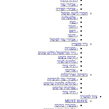
- חרוזי גיהוץ
- אביזרי עזר
- אביזרי תפירה
חומרי לישה ופיסול
- פלסטלינה
- בצק
- חימר
- דאס
- קינטי
- אביזרי עזר לפיסול
נייר ומוצריו
- מסגרות
- נייר ובריסטול גדלים שונים
- קרטון ביצוע
- בלוקים לציור
- תיקי ציור
- אוריגמי
גרפיקה ואדריכלות
- אביזרי עזר לגרפיקה
- סרגלים ולוחות שרטוט
- עפרונות שרטוט
- תיקי ציור
ציוד למשרד
MUST HAVE
- מכשירי כתיבה