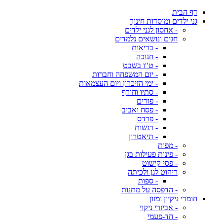
דף הבית
גני ילדים ומוסדות חינוך
- אחסון לגני ילדים
חגים ונושאים נלמדים
- בריאות
- חנוכה
- ט"ו בשבט
- יום המשפחה וחברות
- ימי הזיכרון ויום העצמאות
- סתיו וחורף
- פורים
- פסח ואביב
- פרדס
- רגשות
- תיאטרון
- מפות
- פינות פעילות בגן
- פסי קישוט
ריהוט לגן ולכיתה
- ספות
- הדפסה על מתנות
חומרי ניקיון ומזון
- אביזרי ניקוי
- חד-פעמי