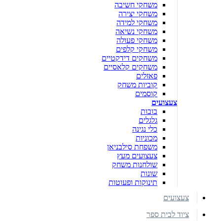
משחקי חשיבה
משחקי יצירה
משחקי למידה
משחקי נשיאה
משחקי פעולה
משחקי קלפים
משחקים דידקטיים
משחקים קלאסיים
פאזלים
קוביות משחק
קוסמים
צעצועים
בובות
גלגלים
כלי נגינה
מכוניות
משפחת סילבניאן
צעצועים מעץ
שולחנות משחק
שונות
תינוקות ופעוטות
צעצועים
ציוד לבית ספר