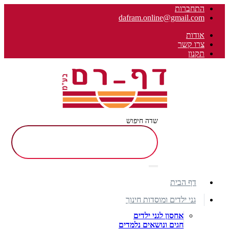
התחברות
dafram.online@gmail.com
אודות
צרו קשר
תקנון
שדה חיפוש
דף הבית
גני ילדים ומוסדות חינוך
אחסון לגני ילדים
חגים ונושאים נלמדים