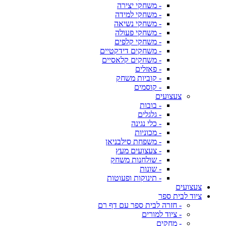
- משחקי יצירה
- משחקי למידה
- משחקי נשיאה
- משחקי פעולה
- משחקי קלפים
- משחקים דידקטיים
- משחקים קלאסיים
- פאזלים
- קוביות משחק
- קוסמים
צעצועים
- בובות
- גלגלים
- כלי נגינה
- מכוניות
- משפחת סילבניאן
- צעצועים מעץ
- שולחנות משחק
- שונות
- תינוקות ופעוטות
צעצועים
ציוד לבית ספר
- חזרה לבית ספר עם דף רם
- ציוד למורים
- מחקים