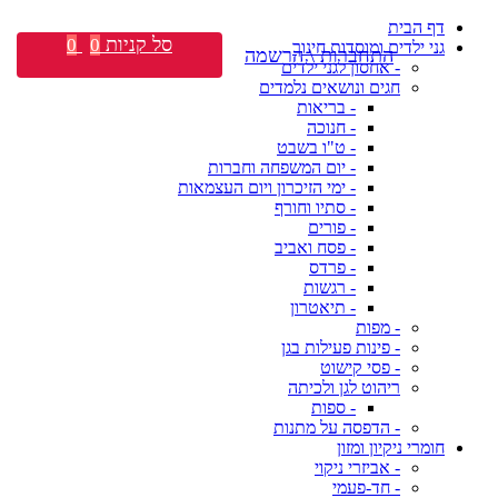
דף הבית
סל קניות
0
0
גני ילדים ומוסדות חינוך
התחברות \ הרשמה
- אחסון לגני ילדים
חגים ונושאים נלמדים
- בריאות
- חנוכה
- ט"ו בשבט
- יום המשפחה וחברות
- ימי הזיכרון ויום העצמאות
- סתיו וחורף
- פורים
- פסח ואביב
- פרדס
- רגשות
- תיאטרון
- מפות
- פינות פעילות בגן
- פסי קישוט
ריהוט לגן ולכיתה
- ספות
- הדפסה על מתנות
חומרי ניקיון ומזון
- אביזרי ניקוי
- חד-פעמי