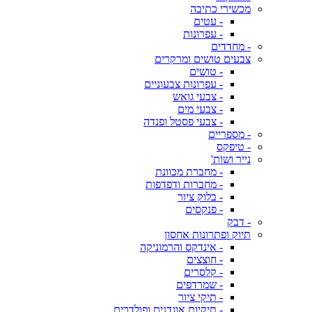
מכשירי כתיבה
- עטים
- עפרונות
- מחדדים
צבעים טושים ומרקרים
- טושים
- עפרונות צבעוניים
- צבעי גואש
- צבעי מים
- צבעי פסטל ופנדה
- מספריים
- טיפקס
נייר ושות'
- מחברת מכוונת
- מחברות ודפדפות
- בלוק ציור
- פנקסים
- דבק
תיוק ופתרונות אחסון
- אינדקס והרמוניקה
- חוצצים
- קלסרים
- שמרדפים
- תיקי ציור
- תיקיות אוגדנים ופולדרים