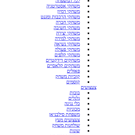
לכל המשפחה
משחקי אסטרטגיה
משחקי דמיון
משחקי הרכבות ומגנט
משחקי חברה
משחקי חשיבה
משחקי יצירה
משחקי למידה
משחקי נשיאה
משחקי פעולה
משחקי קלפים
משחקים דידקטיים
משחקים קלאסיים
פאזלים
קוביות משחק
קוסמים
צעצועים
בובות
גלגלים
כלי נגינה
מכוניות
משפחת סילבניאן
צעצועים מעץ
שולחנות משחק
שונות