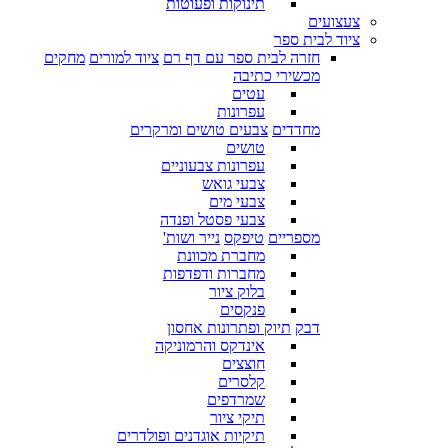
תינוקות ופעוטות
צעצועים
ציוד לבית ספר
חזרה לבית ספר עם דף רם
ציוד למורים
מחקים
מכשירי כתיבה
עטים
עפרונות
מחדדים
צבעים טושים ומרקרים
טושים
עפרונות צבעוניים
צבעי גואש
צבעי מים
צבעי פסטל ופנדה
מספריים
טיפקס
נייר ושות'
מחברת מכוונת
מחברות ודפדפות
בלוק ציור
פנקסים
דבק
תיוק ופתרונות אחסון
אינדקס והרמוניקה
חוצצים
קלסרים
שמרדפים
תיקי ציור
תיקיות אוגדנים ופולדרים