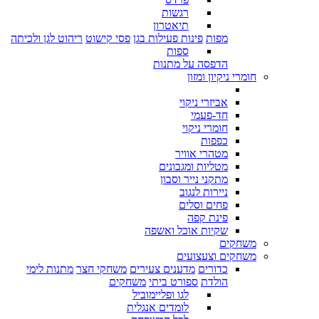
רגשות
תיאטרון
מפות
פינות פעילות בגן
פסי קישוט
ריהוט לגן ולכיתה
ספות
הדפסה על מתנות
חומרי ניקיון ומזון
אביזרי ניקוי
חד-פעמי
חומרי ניקוי
כפפות
מטהרי אוויר
מטליות ומגבונים
מתקני נייר וסבון
ניירות לנגוב
פחים וסלים
פינת קפה
שקיות אוכל ואשפה
משחקים
משחקים וצעצועים
כדורים
מדענים צעירים
משחקי חצר
מתנות לימי
הולדת
ספורט ביתי
משחקים
לגו ופליימוביל
לומדים אנגלית