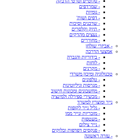
- סלוטייפ וסרטי הדבקה
- שמרדפים
- גומיות
- דפים ושות'
- שדכנים וסיכות
- תיוק וקלסרים
- נעצים מהדקים
- מחוררים
- אביזרי שולחן
אמצעי הדרכה
- בידוריות והגברה
- לוחות
- מקרנים
טכנולוגיה ומיכון משרדי
- טלפונים
- מגרסות וגיליוטינות
- מחשבונים ומכונות חישוב
- מכשירי ספירלה ולמינציה
נייר ומוצריו למשרד
- גליל נייר לקופות
- מזכריות ונייר ממו
- מעטפות
- נייר צילום
- פנקסים דפדפות ובלוקים
- עזרה ראשונה