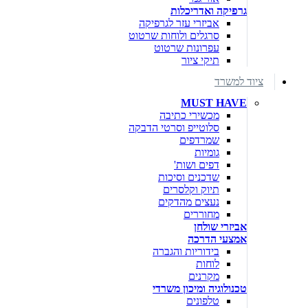
גרפיקה ואדריכלות
אביזרי עזר לגרפיקה
סרגלים ולוחות שרטוט
עפרונות שרטוט
תיקי ציור
ציוד למשרד
MUST HAVE
מכשירי כתיבה
סלוטייפ וסרטי הדבקה
שמרדפים
גומיות
דפים ושות'
שדכנים וסיכות
תיוק וקלסרים
נעצים מהדקים
מחוררים
אביזרי שולחן
אמצעי הדרכה
בידוריות והגברה
לוחות
מקרנים
טכנולוגיה ומיכון משרדי
טלפונים