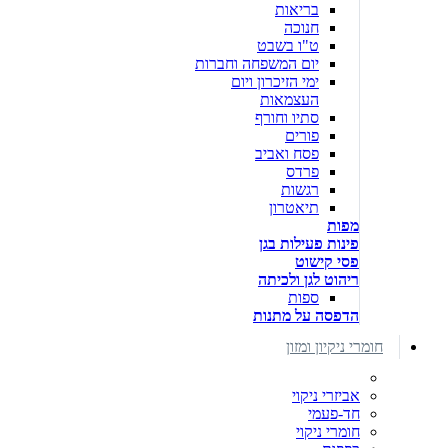
בריאות
חנוכה
ט"ו בשבט
יום המשפחה וחברות
ימי הזיכרון ויום
העצמאות
סתיו וחורף
פורים
פסח ואביב
פרדס
רגשות
תיאטרון
מפות
פינות פעילות בגן
פסי קישוט
ריהוט לגן ולכיתה
ספות
הדפסה על מתנות
חומרי ניקיון ומזון
אביזרי ניקוי
חד-פעמי
חומרי ניקוי