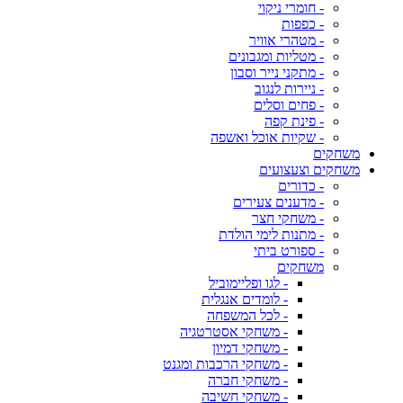
- חומרי ניקוי
- כפפות
- מטהרי אוויר
- מטליות ומגבונים
- מתקני נייר וסבון
- ניירות לנגוב
- פחים וסלים
- פינת קפה
- שקיות אוכל ואשפה
משחקים
משחקים וצעצועים
- כדורים
- מדענים צעירים
- משחקי חצר
- מתנות לימי הולדת
- ספורט ביתי
משחקים
- לגו ופליימוביל
- לומדים אנגלית
- לכל המשפחה
- משחקי אסטרטגיה
- משחקי דמיון
- משחקי הרכבות ומגנט
- משחקי חברה
- משחקי חשיבה