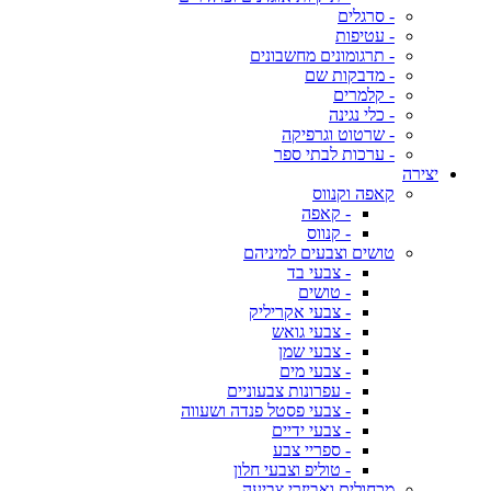
- סרגלים
- עטיפות
- תרגומונים מחשבונים
- מדבקות שם
- קלמרים
- כלי נגינה
- שרטוט וגרפיקה
- ערכות לבתי ספר
יצירה
קאפה וקנווס
- קאפה
- קנווס
טושים וצבעים למיניהם
- צבעי בד
- טושים
- צבעי אקריליק
- צבעי גואש
- צבעי שמן
- צבעי מים
- עפרונות צבעוניים
- צבעי פסטל פנדה ושעווה
- צבעי ידיים
- ספריי צבע
- טוליפ וצבעי חלון
מכחולים ואביזרי צביעה