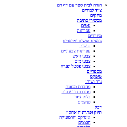
חזרה לבית ספר עם דף רם
ציוד למורים
מחקים
מכשירי כתיבה
עטים
עפרונות
מחדדים
צבעים טושים ומרקרים
טושים
עפרונות צבעוניים
צבעי גואש
צבעי מים
צבעי פסטל ופנדה
מספריים
טיפקס
נייר ושות'
מחברת מכוונת
מחברות ודפדפות
בלוק ציור
פנקסים
דבק
תיוק ופתרונות אחסון
אינדקס והרמוניקה
חוצצים