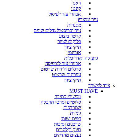
דאס
קינטי
אביזרי עזר לפיסול
נייר ומוצריו
מסגרות
נייר ובריסטול גדלים שונים
קרטון ביצוע
בלוקים לציור
תיקי ציור
אוריגמי
גרפיקה ואדריכלות
אביזרי עזר לגרפיקה
סרגלים ולוחות שרטוט
עפרונות שרטוט
תיקי ציור
ציוד למשרד
MUST HAVE
מכשירי כתיבה
סלוטייפ וסרטי הדבקה
שמרדפים
גומיות
דפים ושות'
שדכנים וסיכות
תיוק וקלסרים
נעצים מהדקים