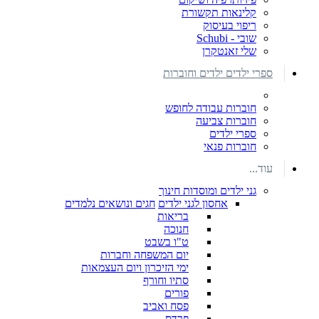
קלינאות תקשורת
ריפוי בעיסוק
שובי - Schubi
שלי זאנטקרן
ספרי ילדים ילדים וחוברות
חוברות עבודה לחופש
חוברות צביעה
ספרי ילדים
חוברות פנאי
עוד...
גני ילדים ומוסדות חינוך
אחסון לגני ילדים
חגים ונושאים נלמדים
בריאות
חנוכה
ט"ו בשבט
יום המשפחה וחברות
ימי הזיכרון ויום העצמאות
סתיו וחורף
פורים
פסח ואביב
פרדס