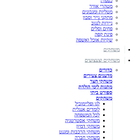
כפפות
מטהרי אוויר
מטליות ומגבונים
מתקני נייר וסבון
ניירות לנגוב
פחים וסלים
פינת קפה
שקיות אוכל ואשפה
משחקים
משחקים וצעצועים
כדורים
מדענים צעירים
משחקי חצר
מתנות לימי הולדת
ספורט ביתי
משחקים
לגו ופליימוביל
לומדים אנגלית
לכל המשפחה
משחקי אסטרטגיה
משחקי דמיון
משחקי הרכבות ומגנט
משחקי חברה