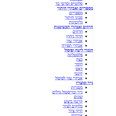
סלוטייפ וסרטי בד
מספריים ואביזרי חיתוך
מספריים
סכיני חיתוך
גליוטינות
חרוזים ואביזרי תכשיטנות
חרוזים
חרוזי גיהוץ
אביזרי עזר
אביזרי תפירה
חומרי לישה ופיסול
פלסטלינה
בצק
חימר
דאס
קינטי
אביזרי עזר לפיסול
נייר ומוצריו
מסגרות
נייר ובריסטול גדלים
שונים
קרטון ביצוע
בלוקים לציור
תיקי ציור
אוריגמי