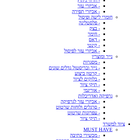
- חרוזי גיהוץ
- אביזרי עזר
- אביזרי תפירה
חומרי לישה ופיסול
- פלסטלינה
- בצק
- חימר
- דאס
- קינטי
- אביזרי עזר לפיסול
נייר ומוצריו
- מסגרות
- נייר ובריסטול גדלים שונים
- קרטון ביצוע
- בלוקים לציור
- תיקי ציור
- אוריגמי
גרפיקה ואדריכלות
- אביזרי עזר לגרפיקה
- סרגלים ולוחות שרטוט
- עפרונות שרטוט
- תיקי ציור
ציוד למשרד
MUST HAVE
- מכשירי כתיבה