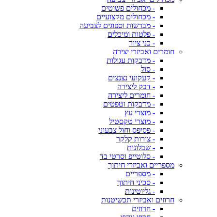
- מכחולים פשוטים
- מכחולים מקצועיים
- מברשות וספוגים לצביעה
- פלטות ומיכלים
- כני ציור
חומרים ואביזרי יצירה
- מדבקות עגולות
- סול
- קעקועי נצנצים
- דבק ליצירה
- חומרים ליצירה
- מדבקות וטפטים
- מוצרי עץ
- מוצרי טקסטיל
- פסיפס וחול צבעוני
- צורות קלקר
- שבלונות
- סלוטייפ וסרטי בד
מספריים ואביזרי חיתוך
- מספריים
- סכיני חיתוך
- גליוטינות
חרוזים ואביזרי תכשיטנות
- חרוזים