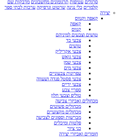
סרגלים
עטיפות
תרגומונים מחשבונים
מדבקות שם
קלמרים
כלי נגינה
שרטוט וגרפיקה
ערכות לבתי ספר
יצירה
קאפה וקנווס
קאפה
קנווס
טושים וצבעים למיניהם
צבעי בד
טושים
צבעי אקריליק
צבעי גואש
צבעי שמן
צבעי מים
עפרונות צבעוניים
צבעי פסטל פנדה ושעווה
צבעי ידיים
ספריי צבע
טוליפ וצבעי חלון
מכחולים ואביזרי צביעה
מכחולים פשוטים
מכחולים מקצועיים
מברשות וספוגים לצביעה
פלטות ומיכלים
כני ציור
חומרים ואביזרי יצירה