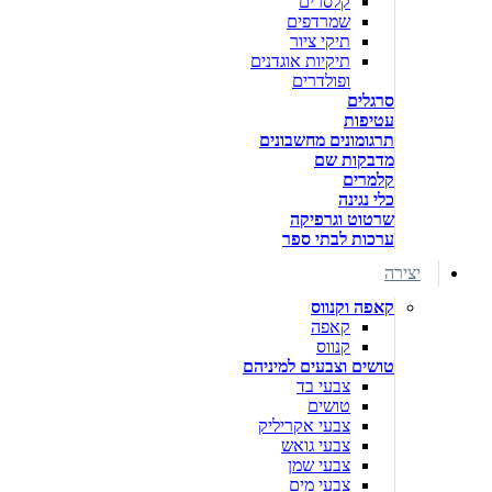
קלסרים
שמרדפים
תיקי ציור
תיקיות אוגדנים
ופולדרים
סרגלים
עטיפות
תרגומונים מחשבונים
מדבקות שם
קלמרים
כלי נגינה
שרטוט וגרפיקה
ערכות לבתי ספר
יצירה
קאפה וקנווס
קאפה
קנווס
טושים וצבעים למיניהם
צבעי בד
טושים
צבעי אקריליק
צבעי גואש
צבעי שמן
צבעי מים