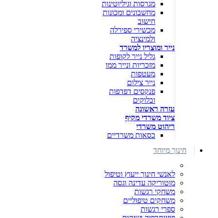
מגרסות וגיליוטינות
מחשבונים ומכונות
חישוב
מכשירי ספירלה
ולמינציה
נייר ומוצריו למשרד
גליל נייר לקופות
מזכריות ונייר ממו
מעטפות
נייר צילום
פנקסים דפדפות
ובלוקים
עזרה ראשונה
ציוד משרדי מקיף
ריהוט משרדי
כסאות משרדיים
חינוך מיוחד
לאנשי חינוך ייעוץ וטיפול
מוטוריקה עדינה וגסה
משחקי רגשות
משחקים טיפוליים
ספרי רגשות
פיזיותרפיה ושיקום