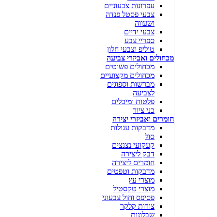
עפרונות צבעוניים
צבעי פסטל פנדה
ושעווה
צבעי ידיים
ספריי צבע
טוליפ וצבעי חלון
מכחולים ואביזרי צביעה
מכחולים פשוטים
מכחולים מקצועיים
מברשות וספוגים
לצביעה
פלטות ומיכלים
כני ציור
חומרים ואביזרי יצירה
מדבקות עגולות
סול
קעקועי נצנצים
דבק ליצירה
חומרים ליצירה
מדבקות וטפטים
מוצרי עץ
מוצרי טקסטיל
פסיפס וחול צבעוני
צורות קלקר
שבלונות