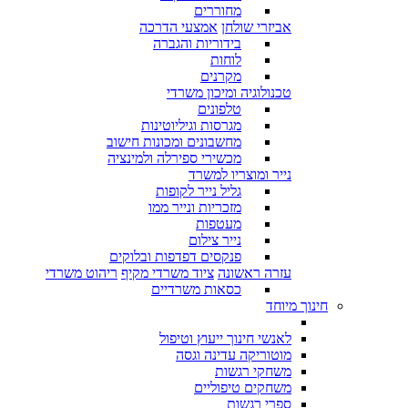
מחוררים
אביזרי שולחן
אמצעי הדרכה
בידוריות והגברה
לוחות
מקרנים
טכנולוגיה ומיכון משרדי
טלפונים
מגרסות וגיליוטינות
מחשבונים ומכונות חישוב
מכשירי ספירלה ולמינציה
נייר ומוצריו למשרד
גליל נייר לקופות
מזכריות ונייר ממו
מעטפות
נייר צילום
פנקסים דפדפות ובלוקים
עזרה ראשונה
ציוד משרדי מקיף
ריהוט משרדי
כסאות משרדיים
חינוך מיוחד
לאנשי חינוך ייעוץ וטיפול
מוטוריקה עדינה וגסה
משחקי רגשות
משחקים טיפוליים
ספרי רגשות