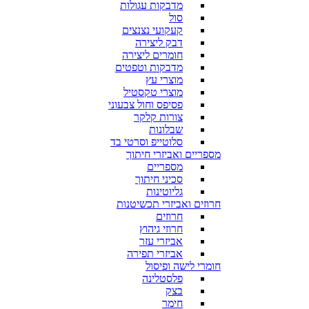
מדבקות עגולות
סול
קעקועי נצנצים
דבק ליצירה
חומרים ליצירה
מדבקות וטפטים
מוצרי עץ
מוצרי טקסטיל
פסיפס וחול צבעוני
צורות קלקר
שבלונות
סלוטייפ וסרטי בד
מספריים ואביזרי חיתוך
מספריים
סכיני חיתוך
גליוטינות
חרוזים ואביזרי תכשיטנות
חרוזים
חרוזי גיהוץ
אביזרי עזר
אביזרי תפירה
חומרי לישה ופיסול
פלסטלינה
בצק
חימר