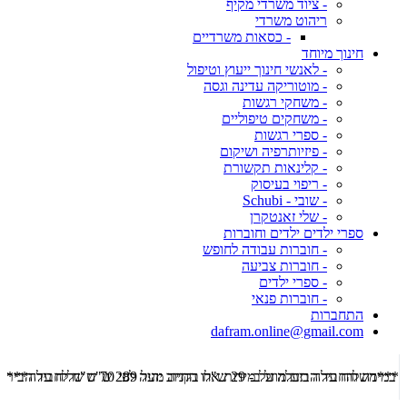
- ציוד משרדי מקיף
ריהוט משרדי
- כסאות משרדיים
חינוך מיוחד
- לאנשי חינוך ייעוץ וטיפול
- מוטוריקה עדינה וגסה
- משחקי רגשות
- משחקים טיפוליים
- ספרי רגשות
- פיזיותרפיה ושיקום
- קלינאות תקשורת
- ריפוי בעיסוק
- שובי - Schubi
- שלי זאנטקרן
ספרי ילדים ילדים וחוברות
- חוברות עבודה לחופש
- חוברות צביעה
- ספרי ילדים
- חוברות פנאי
התחברות
dafram.online@gmail.com
***משלוח עד הבית מוזל ב- 29 ש"ח בקניה מעל 289 ש"ח שליח עד הבית ***
***מש