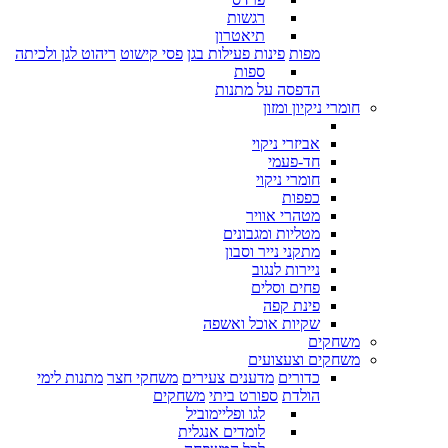
רגשות
תיאטרון
מפות
פינות פעילות בגן
פסי קישוט
ריהוט לגן ולכיתה
ספות
הדפסה על מתנות
חומרי ניקיון ומזון
אביזרי ניקוי
חד-פעמי
חומרי ניקוי
כפפות
מטהרי אוויר
מטליות ומגבונים
מתקני נייר וסבון
ניירות לנגוב
פחים וסלים
פינת קפה
שקיות אוכל ואשפה
משחקים
משחקים וצעצועים
כדורים
מדענים צעירים
משחקי חצר
מתנות לימי
הולדת
ספורט ביתי
משחקים
לגו ופליימוביל
לומדים אנגלית