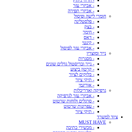
- חרוזי גיהוץ
- אביזרי עזר
- אביזרי תפירה
חומרי לישה ופיסול
- פלסטלינה
- בצק
- חימר
- דאס
- קינטי
- אביזרי עזר לפיסול
נייר ומוצריו
- מסגרות
- נייר ובריסטול גדלים שונים
- קרטון ביצוע
- בלוקים לציור
- תיקי ציור
- אוריגמי
גרפיקה ואדריכלות
- אביזרי עזר לגרפיקה
- סרגלים ולוחות שרטוט
- עפרונות שרטוט
- תיקי ציור
ציוד למשרד
MUST HAVE
- מכשירי כתיבה