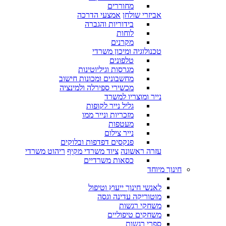
מחוררים
אביזרי שולחן
אמצעי הדרכה
בידוריות והגברה
לוחות
מקרנים
טכנולוגיה ומיכון משרדי
טלפונים
מגרסות וגיליוטינות
מחשבונים ומכונות חישוב
מכשירי ספירלה ולמינציה
נייר ומוצריו למשרד
גליל נייר לקופות
מזכריות ונייר ממו
מעטפות
נייר צילום
פנקסים דפדפות ובלוקים
עזרה ראשונה
ציוד משרדי מקיף
ריהוט משרדי
כסאות משרדיים
חינוך מיוחד
לאנשי חינוך ייעוץ וטיפול
מוטוריקה עדינה וגסה
משחקי רגשות
משחקים טיפוליים
ספרי רגשות