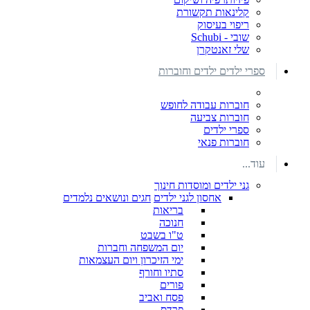
קלינאות תקשורת
ריפוי בעיסוק
שובי - Schubi
שלי זאנטקרן
ספרי ילדים ילדים וחוברות
חוברות עבודה לחופש
חוברות צביעה
ספרי ילדים
חוברות פנאי
עוד...
גני ילדים ומוסדות חינוך
אחסון לגני ילדים
חגים ונושאים נלמדים
בריאות
חנוכה
ט"ו בשבט
יום המשפחה וחברות
ימי הזיכרון ויום העצמאות
סתיו וחורף
פורים
פסח ואביב
פרדס