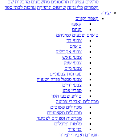
סרגלים
עטיפות
תרגומונים מחשבונים
מדבקות שם
קלמרים
כלי נגינה
שרטוט וגרפיקה
ערכות לבתי ספר
יצירה
קאפה וקנווס
קאפה
קנווס
טושים וצבעים למיניהם
צבעי בד
טושים
צבעי אקריליק
צבעי גואש
צבעי שמן
צבעי מים
עפרונות צבעוניים
צבעי פסטל פנדה ושעווה
צבעי ידיים
ספריי צבע
טוליפ וצבעי חלון
מכחולים ואביזרי צביעה
מכחולים פשוטים
מכחולים מקצועיים
מברשות וספוגים לצביעה
פלטות ומיכלים
כני ציור
חומרים ואביזרי יצירה