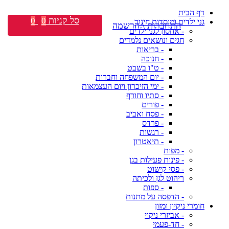
דף הבית
סל קניות
0
0
גני ילדים ומוסדות חינוך
התחברות \ הרשמה
- אחסון לגני ילדים
חגים ונושאים נלמדים
- בריאות
- חנוכה
- ט"ו בשבט
- יום המשפחה וחברות
- ימי הזיכרון ויום העצמאות
- סתיו וחורף
- פורים
- פסח ואביב
- פרדס
- רגשות
- תיאטרון
- מפות
- פינות פעילות בגן
- פסי קישוט
ריהוט לגן ולכיתה
- ספות
- הדפסה על מתנות
חומרי ניקיון ומזון
- אביזרי ניקוי
- חד-פעמי