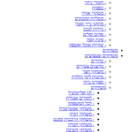
- חומרי ניקוי
- כפפות
- מטהרי אוויר
- מטליות ומגבונים
- מתקני נייר וסבון
- ניירות לנגוב
- פחים וסלים
- פינת קפה
- שקיות אוכל ואשפה
משחקים
משחקים וצעצועים
- כדורים
- מדענים צעירים
- משחקי חצר
- מתנות לימי הולדת
- ספורט ביתי
משחקים
- לגו ופליימוביל
- לומדים אנגלית
- לכל המשפחה
- משחקי אסטרטגיה
- משחקי דמיון
- משחקי הרכבות ומגנט
- משחקי חברה
- משחקי חשיבה