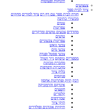
תינוקות ופעוטות
צעצועים
ציוד לבית ספר
חזרה לבית ספר עם דף רם
ציוד למורים
מחקים
מכשירי כתיבה
עטים
עפרונות
מחדדים
צבעים טושים ומרקרים
טושים
עפרונות צבעוניים
צבעי גואש
צבעי מים
צבעי פסטל ופנדה
מספריים
טיפקס
נייר ושות'
מחברת מכוונת
מחברות ודפדפות
בלוק ציור
פנקסים
דבק
תיוק ופתרונות אחסון
אינדקס והרמוניקה
חוצצים
קלסרים
שמרדפים
תיקי ציור
תיקיות אוגדנים ופולדרים