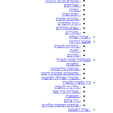
- סלוטייפ וסרטי הדבקה
- שמרדפים
- גומיות
- דפים ושות'
- שדכנים וסיכות
- תיוק וקלסרים
- נעצים מהדקים
- מחוררים
- אביזרי שולחן
אמצעי הדרכה
- בידוריות והגברה
- לוחות
- מקרנים
טכנולוגיה ומיכון משרדי
- טלפונים
- מגרסות וגיליוטינות
- מחשבונים ומכונות חישוב
- מכשירי ספירלה ולמינציה
נייר ומוצריו למשרד
- גליל נייר לקופות
- מזכריות ונייר ממו
- מעטפות
- נייר צילום
- פנקסים דפדפות ובלוקים
- עזרה ראשונה