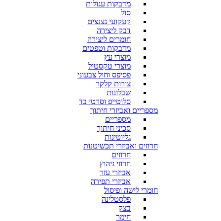
מדבקות עגולות
סול
קעקועי נצנצים
דבק ליצירה
חומרים ליצירה
מדבקות וטפטים
מוצרי עץ
מוצרי טקסטיל
פסיפס וחול צבעוני
צורות קלקר
שבלונות
סלוטייפ וסרטי בד
מספריים ואביזרי חיתוך
מספריים
סכיני חיתוך
גליוטינות
חרוזים ואביזרי תכשיטנות
חרוזים
חרוזי גיהוץ
אביזרי עזר
אביזרי תפירה
חומרי לישה ופיסול
פלסטלינה
בצק
חימר