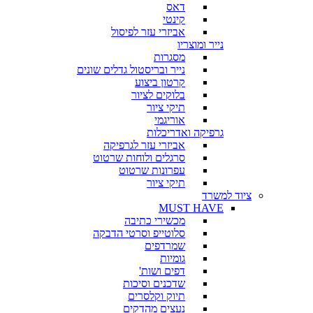
דאס
קינטי
אביזרי עזר לפיסול
נייר ומוצריו
מסגרות
נייר ובריסטול גדלים שונים
קרטון ביצוע
בלוקים לציור
תיקי ציור
אוריגמי
גרפיקה ואדריכלות
אביזרי עזר לגרפיקה
סרגלים ולוחות שרטוט
עפרונות שרטוט
תיקי ציור
ציוד למשרד
MUST HAVE
מכשירי כתיבה
סלוטייפ וסרטי הדבקה
שמרדפים
גומיות
דפים ושות'
שדכנים וסיכות
תיוק וקלסרים
נעצים מהדקים