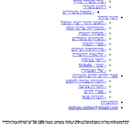
- ציוד משרדי מקיף
ריהוט משרדי
- כסאות משרדיים
חינוך מיוחד
- לאנשי חינוך ייעוץ וטיפול
- מוטוריקה עדינה וגסה
- משחקי רגשות
- משחקים טיפוליים
- ספרי רגשות
- פיזיותרפיה ושיקום
- קלינאות תקשורת
- ריפוי בעיסוק
- שובי - Schubi
- שלי זאנטקרן
ספרי ילדים ילדים וחוברות
- חוברות עבודה לחופש
- חוברות צביעה
- ספרי ילדים
- חוברות פנאי
התחברות
dafram.online@gmail.com
***משלוח עד הבית מוזל ב- 29 ש"ח בקניה מעל 289 ש"ח שליח עד הבית ***
***מש