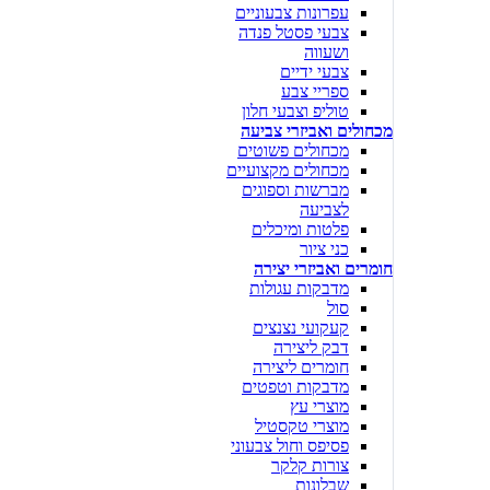
עפרונות צבעוניים
צבעי פסטל פנדה
ושעווה
צבעי ידיים
ספריי צבע
טוליפ וצבעי חלון
מכחולים ואביזרי צביעה
מכחולים פשוטים
מכחולים מקצועיים
מברשות וספוגים
לצביעה
פלטות ומיכלים
כני ציור
חומרים ואביזרי יצירה
מדבקות עגולות
סול
קעקועי נצנצים
דבק ליצירה
חומרים ליצירה
מדבקות וטפטים
מוצרי עץ
מוצרי טקסטיל
פסיפס וחול צבעוני
צורות קלקר
שבלונות