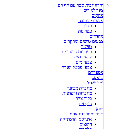
חזרה לבית ספר עם דף רם
ציוד למורים
מחקים
מכשירי כתיבה
עטים
עפרונות
מחדדים
צבעים טושים ומרקרים
טושים
עפרונות צבעוניים
צבעי גואש
צבעי מים
צבעי פסטל ופנדה
מספריים
טיפקס
נייר ושות'
מחברת מכוונת
מחברות ודפדפות
בלוק ציור
פנקסים
דבק
תיוק ופתרונות אחסון
אינדקס והרמוניקה
חוצצים