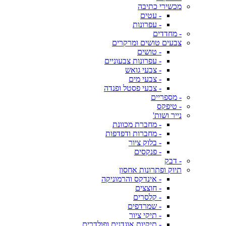
מכשירי כתיבה
- עטים
- עפרונות
- מחדדים
צבעים טושים ומרקרים
- טושים
- עפרונות צבעוניים
- צבעי גואש
- צבעי מים
- צבעי פסטל ופנדה
- מספריים
- טיפקס
נייר ושות'
- מחברת מכוונת
- מחברות ודפדפות
- בלוק ציור
- פנקסים
- דבק
תיוק ופתרונות אחסון
- אינדקס והרמוניקה
- חוצצים
- קלסרים
- שמרדפים
- תיקי ציור
- תיקיות אוגדנים ופולדרים