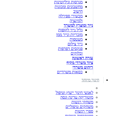
מגרסות וגיליוטינות
מחשבונים ומכונות
חישוב
מכשירי ספירלה
ולמינציה
נייר ומוצריו למשרד
גליל נייר לקופות
מזכריות ונייר ממו
מעטפות
נייר צילום
פנקסים דפדפות
ובלוקים
עזרה ראשונה
ציוד משרדי מקיף
ריהוט משרדי
כסאות משרדיים
חינוך מיוחד
לאנשי חינוך ייעוץ וטיפול
מוטוריקה עדינה וגסה
משחקי רגשות
משחקים טיפוליים
ספרי רגשות
פיזיותרפיה ושיקום