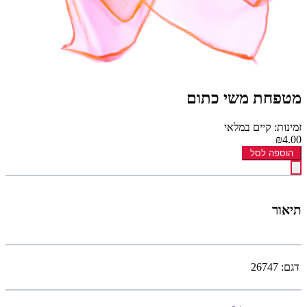
מטפחת משי כתום
זמינות: קיים במלאי
₪4.00
הוספה לסל
תיאור
דגם:
26747