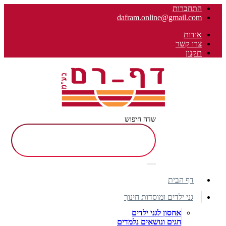
התחברות
dafram.online@gmail.com
אודות
צרו קשר
תקנון
שדה חיפוש
דף הבית
גני ילדים ומוסדות חינוך
אחסון לגני ילדים
חגים ונושאים נלמדים