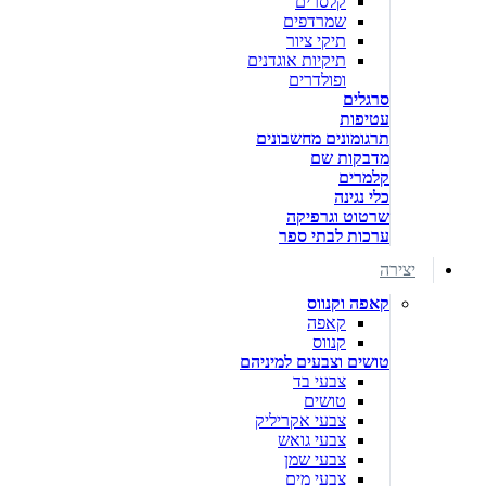
קלסרים
שמרדפים
תיקי ציור
תיקיות אוגדנים
ופולדרים
סרגלים
עטיפות
תרגומונים מחשבונים
מדבקות שם
קלמרים
כלי נגינה
שרטוט וגרפיקה
ערכות לבתי ספר
יצירה
קאפה וקנווס
קאפה
קנווס
טושים וצבעים למיניהם
צבעי בד
טושים
צבעי אקריליק
צבעי גואש
צבעי שמן
צבעי מים