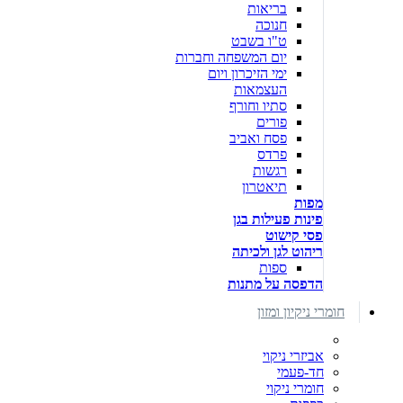
בריאות
חנוכה
ט"ו בשבט
יום המשפחה וחברות
ימי הזיכרון ויום
העצמאות
סתיו וחורף
פורים
פסח ואביב
פרדס
רגשות
תיאטרון
מפות
פינות פעילות בגן
פסי קישוט
ריהוט לגן ולכיתה
ספות
הדפסה על מתנות
חומרי ניקיון ומזון
אביזרי ניקוי
חד-פעמי
חומרי ניקוי