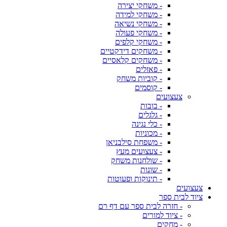
- משחקי יצירה
- משחקי למידה
- משחקי נשיאה
- משחקי פעולה
- משחקי קלפים
- משחקים דידקטיים
- משחקים קלאסיים
- פאזלים
- קוביות משחק
- קוסמים
צעצועים
- בובות
- גלגלים
- כלי נגינה
- מכוניות
- משפחת סילבניאן
- צעצועים מעץ
- שולחנות משחק
- שונות
- תינוקות ופעוטות
צעצועים
ציוד לבית ספר
- חזרה לבית ספר עם דף רם
- ציוד למורים
- מחקים