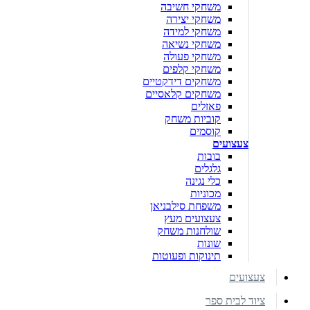
משחקי חשיבה
משחקי יצירה
משחקי למידה
משחקי נשיאה
משחקי פעולה
משחקי קלפים
משחקים דידקטיים
משחקים קלאסיים
פאזלים
קוביות משחק
קוסמים
צעצועים
בובות
גלגלים
כלי נגינה
מכוניות
משפחת סילבניאן
צעצועים מעץ
שולחנות משחק
שונות
תינוקות ופעוטות
צעצועים
ציוד לבית ספר