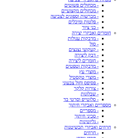
- מכחולים פשוטים
- מכחולים מקצועיים
- מברשות וספוגים לצביעה
- פלטות ומיכלים
- כני ציור
חומרים ואביזרי יצירה
- מדבקות עגולות
- סול
- קעקועי נצנצים
- דבק ליצירה
- חומרים ליצירה
- מדבקות וטפטים
- מוצרי עץ
- מוצרי טקסטיל
- פסיפס וחול צבעוני
- צורות קלקר
- שבלונות
- סלוטייפ וסרטי בד
מספריים ואביזרי חיתוך
- מספריים
- סכיני חיתוך
- גליוטינות
חרוזים ואביזרי תכשיטנות
- חרוזים