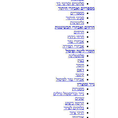
סלוטייפ וסרטי בד
מספריים ואביזרי חיתוך
מספריים
סכיני חיתוך
גליוטינות
חרוזים ואביזרי תכשיטנות
חרוזים
חרוזי גיהוץ
אביזרי עזר
אביזרי תפירה
חומרי לישה ופיסול
פלסטלינה
בצק
חימר
דאס
קינטי
אביזרי עזר לפיסול
נייר ומוצריו
מסגרות
נייר ובריסטול גדלים
שונים
קרטון ביצוע
בלוקים לציור
תיקי ציור
אוריגמי