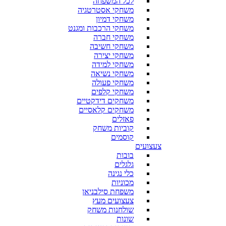
לכל המשפחה
משחקי אסטרטגיה
משחקי דמיון
משחקי הרכבות ומגנט
משחקי חברה
משחקי חשיבה
משחקי יצירה
משחקי למידה
משחקי נשיאה
משחקי פעולה
משחקי קלפים
משחקים דידקטיים
משחקים קלאסיים
פאזלים
קוביות משחק
קוסמים
צעצועים
בובות
גלגלים
כלי נגינה
מכוניות
משפחת סילבניאן
צעצועים מעץ
שולחנות משחק
שונות