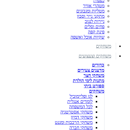
כפפות
מטהרי אוויר
מטליות ומגבונים
מתקני נייר וסבון
ניירות לנגוב
פחים וסלים
פינת קפה
שקיות אוכל ואשפה
משחקים
משחקים וצעצועים
כדורים
מדענים צעירים
משחקי חצר
מתנות לימי הולדת
ספורט ביתי
משחקים
לגו ופליימוביל
לומדים אנגלית
לכל המשפחה
משחקי אסטרטגיה
משחקי דמיון
משחקי הרכבות ומגנט
משחקי חברה