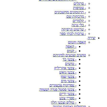
- סרגלים
- עטיפות
- תרגומונים מחשבונים
- מדבקות שם
- קלמרים
- כלי נגינה
- שרטוט וגרפיקה
- ערכות לבתי ספר
יצירה
קאפה וקנווס
- קאפה
- קנווס
טושים וצבעים למיניהם
- צבעי בד
- טושים
- צבעי אקריליק
- צבעי גואש
- צבעי שמן
- צבעי מים
- עפרונות צבעוניים
- צבעי פסטל פנדה ושעווה
- צבעי ידיים
- ספריי צבע
- טוליפ וצבעי חלון
מכחולים ואביזרי צביעה