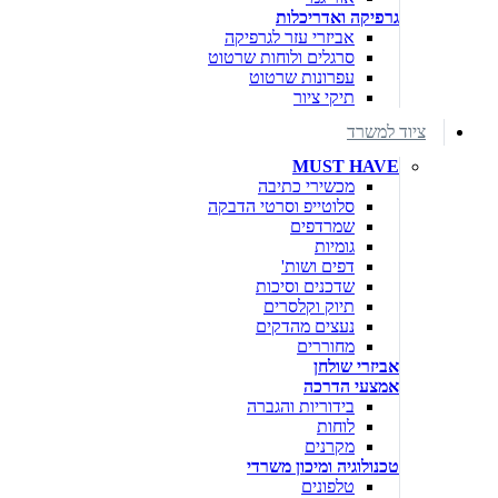
גרפיקה ואדריכלות
אביזרי עזר לגרפיקה
סרגלים ולוחות שרטוט
עפרונות שרטוט
תיקי ציור
ציוד למשרד
MUST HAVE
מכשירי כתיבה
סלוטייפ וסרטי הדבקה
שמרדפים
גומיות
דפים ושות'
שדכנים וסיכות
תיוק וקלסרים
נעצים מהדקים
מחוררים
אביזרי שולחן
אמצעי הדרכה
בידוריות והגברה
לוחות
מקרנים
טכנולוגיה ומיכון משרדי
טלפונים