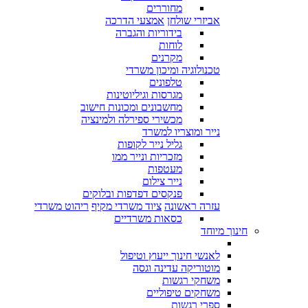
מחוררים
אביזרי שולחן
אמצעי הדרכה
בידוריות והגברה
לוחות
מקרנים
טכנולוגיה ומיכון משרדי
טלפונים
מגרסות וגיליוטינות
מחשבונים ומכונות חישוב
מכשירי ספירלה ולמינציה
נייר ומוצריו למשרד
גליל נייר לקופות
מזכריות ונייר ממו
מעטפות
נייר צילום
פנקסים דפדפות ובלוקים
עזרה ראשונה
ציוד משרדי מקיף
ריהוט משרדי
כסאות משרדיים
חינוך מיוחד
לאנשי חינוך ייעוץ וטיפול
מוטוריקה עדינה וגסה
משחקי רגשות
משחקים טיפוליים
ספרי רגשות