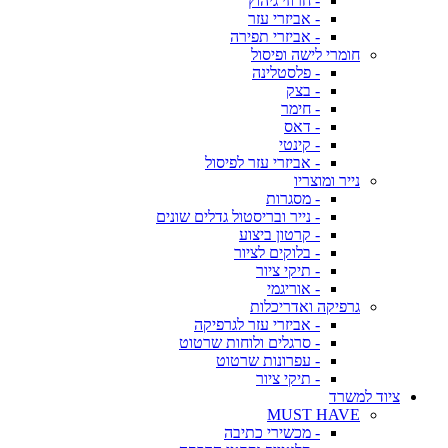
- חרוזי גיהוץ
- אביזרי עזר
- אביזרי תפירה
חומרי לישה ופיסול
- פלסטלינה
- בצק
- חימר
- דאס
- קינטי
- אביזרי עזר לפיסול
נייר ומוצריו
- מסגרות
- נייר ובריסטול גדלים שונים
- קרטון ביצוע
- בלוקים לציור
- תיקי ציור
- אוריגמי
גרפיקה ואדריכלות
- אביזרי עזר לגרפיקה
- סרגלים ולוחות שרטוט
- עפרונות שרטוט
- תיקי ציור
ציוד למשרד
MUST HAVE
- מכשירי כתיבה