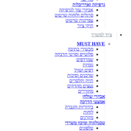
גרפיקה ואדריכלות
אביזרי עזר לגרפיקה
סרגלים ולוחות שרטוט
עפרונות שרטוט
תיקי ציור
ציוד למשרד
MUST HAVE
מכשירי כתיבה
סלוטייפ וסרטי הדבקה
שמרדפים
גומיות
דפים ושות'
שדכנים וסיכות
תיוק וקלסרים
נעצים מהדקים
מחוררים
אביזרי שולחן
אמצעי הדרכה
בידוריות והגברה
לוחות
מקרנים
טכנולוגיה ומיכון משרדי
טלפונים