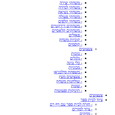
- משחקי יצירה
- משחקי למידה
- משחקי נשיאה
- משחקי פעולה
- משחקי קלפים
- משחקים דידקטיים
- משחקים קלאסיים
- פאזלים
- קוביות משחק
- קוסמים
צעצועים
- בובות
- גלגלים
- כלי נגינה
- מכוניות
- משפחת סילבניאן
- צעצועים מעץ
- שולחנות משחק
- שונות
- תינוקות ופעוטות
צעצועים
ציוד לבית ספר
- חזרה לבית ספר עם דף רם
- ציוד למורים
- מחקים