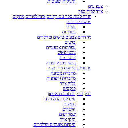
תינוקות ופעוטות
צעצועים
ציוד לבית ספר
חזרה לבית ספר עם דף רם
ציוד למורים
מחקים
מכשירי כתיבה
עטים
עפרונות
מחדדים
צבעים טושים ומרקרים
טושים
עפרונות צבעוניים
צבעי גואש
צבעי מים
צבעי פסטל ופנדה
מספריים
טיפקס
נייר ושות'
מחברת מכוונת
מחברות ודפדפות
בלוק ציור
פנקסים
דבק
תיוק ופתרונות אחסון
אינדקס והרמוניקה
חוצצים
קלסרים
שמרדפים
תיקי ציור
תיקיות אוגדנים ופולדרים