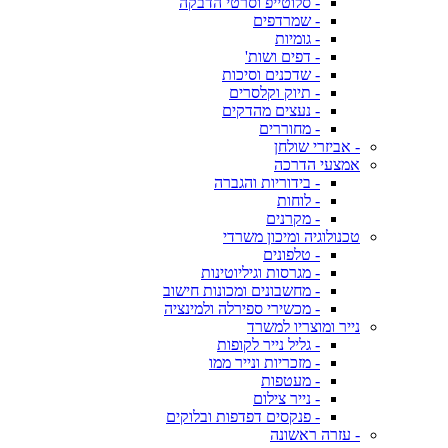
- סלוטייפ וסרטי הדבקה
- שמרדפים
- גומיות
- דפים ושות'
- שדכנים וסיכות
- תיוק וקלסרים
- נעצים מהדקים
- מחוררים
- אביזרי שולחן
אמצעי הדרכה
- בידוריות והגברה
- לוחות
- מקרנים
טכנולוגיה ומיכון משרדי
- טלפונים
- מגרסות וגיליוטינות
- מחשבונים ומכונות חישוב
- מכשירי ספירלה ולמינציה
נייר ומוצריו למשרד
- גליל נייר לקופות
- מזכריות ונייר ממו
- מעטפות
- נייר צילום
- פנקסים דפדפות ובלוקים
- עזרה ראשונה