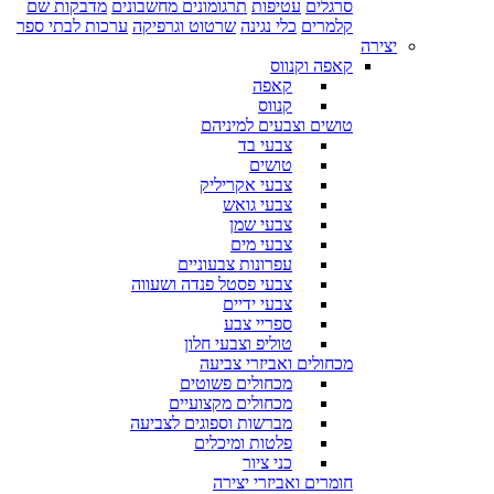
סרגלים
עטיפות
תרגומונים מחשבונים
מדבקות שם
קלמרים
כלי נגינה
שרטוט וגרפיקה
ערכות לבתי ספר
יצירה
קאפה וקנווס
קאפה
קנווס
טושים וצבעים למיניהם
צבעי בד
טושים
צבעי אקריליק
צבעי גואש
צבעי שמן
צבעי מים
עפרונות צבעוניים
צבעי פסטל פנדה ושעווה
צבעי ידיים
ספריי צבע
טוליפ וצבעי חלון
מכחולים ואביזרי צביעה
מכחולים פשוטים
מכחולים מקצועיים
מברשות וספוגים לצביעה
פלטות ומיכלים
כני ציור
חומרים ואביזרי יצירה