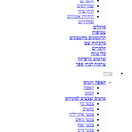
קלסרים
שמרדפים
תיקי ציור
תיקיות אוגדנים
ופולדרים
סרגלים
עטיפות
תרגומונים מחשבונים
מדבקות שם
קלמרים
כלי נגינה
שרטוט וגרפיקה
ערכות לבתי ספר
יצירה
קאפה וקנווס
קאפה
קנווס
טושים וצבעים למיניהם
צבעי בד
טושים
צבעי אקריליק
צבעי גואש
צבעי שמן
צבעי מים