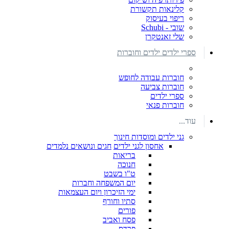
קלינאות תקשורת
ריפוי בעיסוק
שובי - Schubi
שלי זאנטקרן
ספרי ילדים ילדים וחוברות
חוברות עבודה לחופש
חוברות צביעה
ספרי ילדים
חוברות פנאי
עוד...
גני ילדים ומוסדות חינוך
אחסון לגני ילדים
חגים ונושאים נלמדים
בריאות
חנוכה
ט"ו בשבט
יום המשפחה וחברות
ימי הזיכרון ויום העצמאות
סתיו וחורף
פורים
פסח ואביב
פרדס