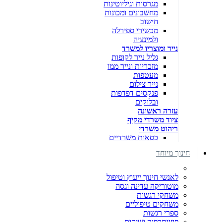
מגרסות וגיליוטינות
מחשבונים ומכונות
חישוב
מכשירי ספירלה
ולמינציה
נייר ומוצריו למשרד
גליל נייר לקופות
מזכריות ונייר ממו
מעטפות
נייר צילום
פנקסים דפדפות
ובלוקים
עזרה ראשונה
ציוד משרדי מקיף
ריהוט משרדי
כסאות משרדיים
חינוך מיוחד
לאנשי חינוך ייעוץ וטיפול
מוטוריקה עדינה וגסה
משחקי רגשות
משחקים טיפוליים
ספרי רגשות
פיזיותרפיה ושיקום