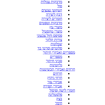
מדבקות עגולות
סול
קעקועי נצנצים
דבק ליצירה
חומרים ליצירה
מדבקות וטפטים
מוצרי עץ
מוצרי טקסטיל
פסיפס וחול צבעוני
צורות קלקר
שבלונות
סלוטייפ וסרטי בד
מספריים ואביזרי חיתוך
מספריים
סכיני חיתוך
גליוטינות
חרוזים ואביזרי תכשיטנות
חרוזים
חרוזי גיהוץ
אביזרי עזר
אביזרי תפירה
חומרי לישה ופיסול
פלסטלינה
בצק
חימר