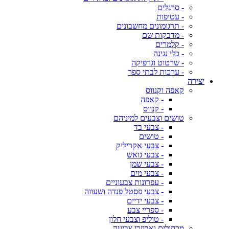
- סרגלים
- עטיפות
- תרגומונים מחשבונים
- מדבקות שם
- קלמרים
- כלי נגינה
- שרטוט וגרפיקה
- ערכות לבתי ספר
יצירה
קאפה וקנווס
- קאפה
- קנווס
טושים וצבעים למיניהם
- צבעי בד
- טושים
- צבעי אקריליק
- צבעי גואש
- צבעי שמן
- צבעי מים
- עפרונות צבעוניים
- צבעי פסטל פנדה ושעווה
- צבעי ידיים
- ספריי צבע
- טוליפ וצבעי חלון
מכחולים ואביזרי צביעה