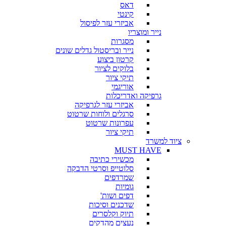
דאס
קינטי
אביזרי עזר לפיסול
נייר ומוצריו
מסגרות
נייר ובריסטול גדלים שונים
קרטון ביצוע
בלוקים לציור
תיקי ציור
אוריגמי
גרפיקה ואדריכלות
אביזרי עזר לגרפיקה
סרגלים ולוחות שרטוט
עפרונות שרטוט
תיקי ציור
ציוד למשרד
MUST HAVE
מכשירי כתיבה
סלוטייפ וסרטי הדבקה
שמרדפים
גומיות
דפים ושות'
שדכנים וסיכות
תיוק וקלסרים
נעצים מהדקים