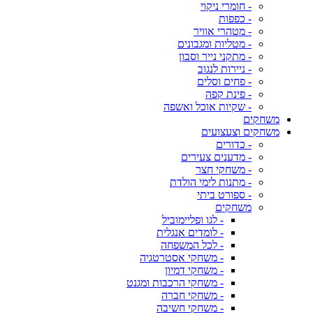
- חומרי ניקוי
- כפפות
- מטהרי אוויר
- מטליות ומגבונים
- מתקני נייר וסבון
- ניירות לנגוב
- פחים וסלים
- פינת קפה
- שקיות אוכל ואשפה
משחקים
משחקים וצעצועים
- כדורים
- מדענים צעירים
- משחקי חצר
- מתנות לימי הולדת
- ספורט ביתי
משחקים
- לגו ופליימוביל
- לומדים אנגלית
- לכל המשפחה
- משחקי אסטרטגיה
- משחקי דמיון
- משחקי הרכבות ומגנט
- משחקי חברה
- משחקי חשיבה