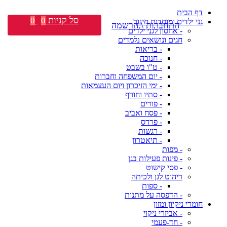
דף הבית
סל קניות
0
0
גני ילדים ומוסדות חינוך
התחברות \ הרשמה
- אחסון לגני ילדים
חגים ונושאים נלמדים
- בריאות
- חנוכה
- ט"ו בשבט
- יום המשפחה וחברות
- ימי הזיכרון ויום העצמאות
- סתיו וחורף
- פורים
- פסח ואביב
- פרדס
- רגשות
- תיאטרון
- מפות
- פינות פעילות בגן
- פסי קישוט
ריהוט לגן ולכיתה
- ספות
- הדפסה על מתנות
חומרי ניקיון ומזון
- אביזרי ניקוי
- חד-פעמי