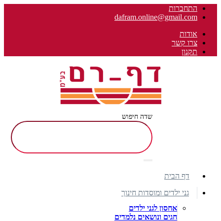
התחברות
dafram.online@gmail.com
אודות
צרו קשר
תקנון
שדה חיפוש
דף הבית
גני ילדים ומוסדות חינוך
אחסון לגני ילדים
חגים ונושאים נלמדים