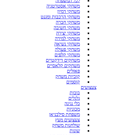
לכל המשפחה
משחקי אסטרטגיה
משחקי דמיון
משחקי הרכבות ומגנט
משחקי חברה
משחקי חשיבה
משחקי יצירה
משחקי למידה
משחקי נשיאה
משחקי פעולה
משחקי קלפים
משחקים דידקטיים
משחקים קלאסיים
פאזלים
קוביות משחק
קוסמים
צעצועים
בובות
גלגלים
כלי נגינה
מכוניות
משפחת סילבניאן
צעצועים מעץ
שולחנות משחק
שונות