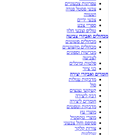
עפרונות צבעוניים
צבעי פסטל פנדה
ושעווה
צבעי ידיים
ספריי צבע
טוליפ וצבעי חלון
מכחולים ואביזרי צביעה
מכחולים פשוטים
מכחולים מקצועיים
מברשות וספוגים
לצביעה
פלטות ומיכלים
כני ציור
חומרים ואביזרי יצירה
מדבקות עגולות
סול
קעקועי נצנצים
דבק ליצירה
חומרים ליצירה
מדבקות וטפטים
מוצרי עץ
מוצרי טקסטיל
פסיפס וחול צבעוני
צורות קלקר
שבלונות