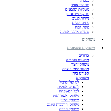
כפפות
מטהרי אוויר
מטליות ומגבונים
מתקני נייר וסבון
ניירות לנגוב
פחים וסלים
פינת קפה
שקיות אוכל ואשפה
משחקים
משחקים וצעצועים
כדורים
מדענים צעירים
משחקי חצר
מתנות לימי הולדת
ספורט ביתי
משחקים
לגו ופליימוביל
לומדים אנגלית
לכל המשפחה
משחקי אסטרטגיה
משחקי דמיון
משחקי הרכבות ומגנט
משחקי חברה