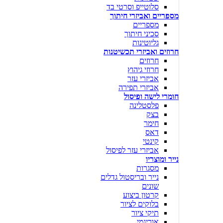
סלוטייפ וסרטי בד
מספריים ואביזרי חיתוך
מספריים
סכיני חיתוך
גליוטינות
חרוזים ואביזרי תכשיטנות
חרוזים
חרוזי גיהוץ
אביזרי עזר
אביזרי תפירה
חומרי לישה ופיסול
פלסטלינה
בצק
חימר
דאס
קינטי
אביזרי עזר לפיסול
נייר ומוצריו
מסגרות
נייר ובריסטול גדלים
שונים
קרטון ביצוע
בלוקים לציור
תיקי ציור
אוריגמי