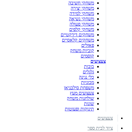
משחקי חשיבה
משחקי יצירה
משחקי למידה
משחקי נשיאה
משחקי פעולה
משחקי קלפים
משחקים דידקטיים
משחקים קלאסיים
פאזלים
קוביות משחק
קוסמים
צעצועים
בובות
גלגלים
כלי נגינה
מכוניות
משפחת סילבניאן
צעצועים מעץ
שולחנות משחק
שונות
תינוקות ופעוטות
צעצועים
ציוד לבית ספר