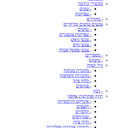
מכשירי כתיבה
- עטים
- עפרונות
- מחדדים
צבעים טושים ומרקרים
- טושים
- עפרונות צבעוניים
- צבעי גואש
- צבעי מים
- צבעי פסטל ופנדה
- מספריים
- טיפקס
נייר ושות'
- מחברת מכוונת
- מחברות ודפדפות
- בלוק ציור
- פנקסים
- דבק
תיוק ופתרונות אחסון
- אינדקס והרמוניקה
- חוצצים
- קלסרים
- שמרדפים
- תיקי ציור
- תיקיות אוגדנים ופולדרים