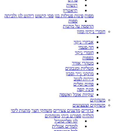
רגשות
תיאטרון
מפות
פינות פעילות בגן
פסי קישוט
ריהוט לגן ולכיתה
ספות
הדפסה על מתנות
חומרי ניקיון ומזון
אביזרי ניקוי
חד-פעמי
חומרי ניקוי
כפפות
מטהרי אוויר
מטליות ומגבונים
מתקני נייר וסבון
ניירות לנגוב
פחים וסלים
פינת קפה
שקיות אוכל ואשפה
משחקים
משחקים וצעצועים
כדורים
מדענים צעירים
משחקי חצר
מתנות לימי
הולדת
ספורט ביתי
משחקים
לגו ופליימוביל
לומדים אנגלית