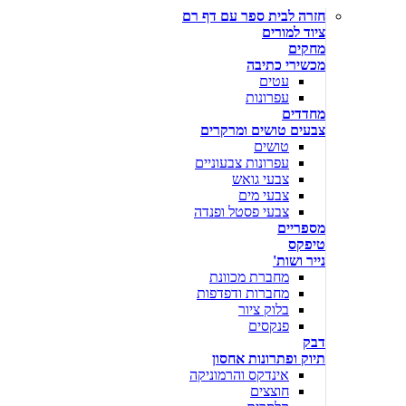
חזרה לבית ספר עם דף רם
ציוד למורים
מחקים
מכשירי כתיבה
עטים
עפרונות
מחדדים
צבעים טושים ומרקרים
טושים
עפרונות צבעוניים
צבעי גואש
צבעי מים
צבעי פסטל ופנדה
מספריים
טיפקס
נייר ושות'
מחברת מכוונת
מחברות ודפדפות
בלוק ציור
פנקסים
דבק
תיוק ופתרונות אחסון
אינדקס והרמוניקה
חוצצים