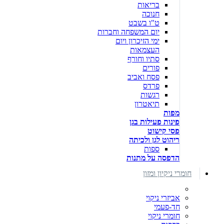
בריאות
חנוכה
ט"ו בשבט
יום המשפחה וחברות
ימי הזיכרון ויום
העצמאות
סתיו וחורף
פורים
פסח ואביב
פרדס
רגשות
תיאטרון
מפות
פינות פעילות בגן
פסי קישוט
ריהוט לגן ולכיתה
ספות
הדפסה על מתנות
חומרי ניקיון ומזון
אביזרי ניקוי
חד-פעמי
חומרי ניקוי