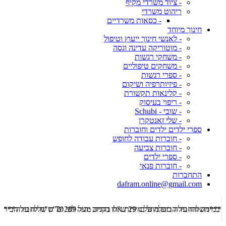
- ציוד משרדי מקיף
ריהוט משרדי
- כסאות משרדיים
חינוך מיוחד
- לאנשי חינוך ייעוץ וטיפול
- מוטוריקה עדינה וגסה
- משחקי רגשות
- משחקים טיפוליים
- ספרי רגשות
- פיזיותרפיה ושיקום
- קלינאות תקשורת
- ריפוי בעיסוק
- שובי - Schubi
- שלי זאנטקרן
ספרי ילדים ילדים וחוברות
- חוברות עבודה לחופש
- חוברות צביעה
- ספרי ילדים
- חוברות פנאי
התחברות
dafram.online@gmail.com
***משלוח עד הבית מוזל ב- 29 ש"ח בקניה מעל 289 ש"ח שליח עד הבית ***
***מש