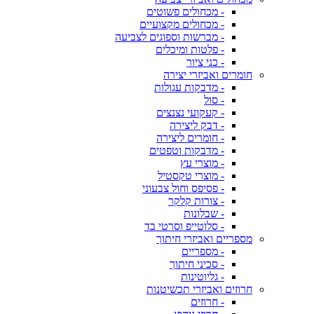
- מכחולים פשוטים
- מכחולים מקצועיים
- מברשות וספוגים לצביעה
- פלטות ומיכלים
- כני ציור
חומרים ואביזרי יצירה
- מדבקות עגולות
- סול
- קעקועי נצנצים
- דבק ליצירה
- חומרים ליצירה
- מדבקות וטפטים
- מוצרי עץ
- מוצרי טקסטיל
- פסיפס וחול צבעוני
- צורות קלקר
- שבלונות
- סלוטייפ וסרטי בד
מספריים ואביזרי חיתוך
- מספריים
- סכיני חיתוך
- גליוטינות
חרוזים ואביזרי תכשיטנות
- חרוזים