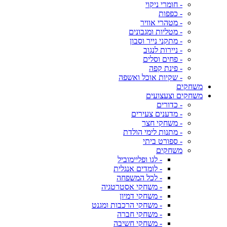
- חומרי ניקוי
- כפפות
- מטהרי אוויר
- מטליות ומגבונים
- מתקני נייר וסבון
- ניירות לנגוב
- פחים וסלים
- פינת קפה
- שקיות אוכל ואשפה
משחקים
משחקים וצעצועים
- כדורים
- מדענים צעירים
- משחקי חצר
- מתנות לימי הולדת
- ספורט ביתי
משחקים
- לגו ופליימוביל
- לומדים אנגלית
- לכל המשפחה
- משחקי אסטרטגיה
- משחקי דמיון
- משחקי הרכבות ומגנט
- משחקי חברה
- משחקי חשיבה