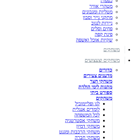
כפפות
מטהרי אוויר
מטליות ומגבונים
מתקני נייר וסבון
ניירות לנגוב
פחים וסלים
פינת קפה
שקיות אוכל ואשפה
משחקים
משחקים וצעצועים
כדורים
מדענים צעירים
משחקי חצר
מתנות לימי הולדת
ספורט ביתי
משחקים
לגו ופליימוביל
לומדים אנגלית
לכל המשפחה
משחקי אסטרטגיה
משחקי דמיון
משחקי הרכבות ומגנט
משחקי חברה