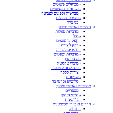
- מכחולים פשוטים
- מכחולים מקצועיים
- מברשות וספוגים לצביעה
- פלטות ומיכלים
- כני ציור
חומרים ואביזרי יצירה
- מדבקות עגולות
- סול
- קעקועי נצנצים
- דבק ליצירה
- חומרים ליצירה
- מדבקות וטפטים
- מוצרי עץ
- מוצרי טקסטיל
- פסיפס וחול צבעוני
- צורות קלקר
- שבלונות
- סלוטייפ וסרטי בד
מספריים ואביזרי חיתוך
- מספריים
- סכיני חיתוך
- גליוטינות
חרוזים ואביזרי תכשיטנות
- חרוזים