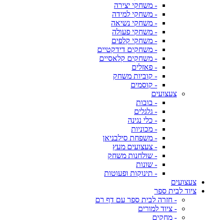
- משחקי יצירה
- משחקי למידה
- משחקי נשיאה
- משחקי פעולה
- משחקי קלפים
- משחקים דידקטיים
- משחקים קלאסיים
- פאזלים
- קוביות משחק
- קוסמים
צעצועים
- בובות
- גלגלים
- כלי נגינה
- מכוניות
- משפחת סילבניאן
- צעצועים מעץ
- שולחנות משחק
- שונות
- תינוקות ופעוטות
צעצועים
ציוד לבית ספר
- חזרה לבית ספר עם דף רם
- ציוד למורים
- מחקים