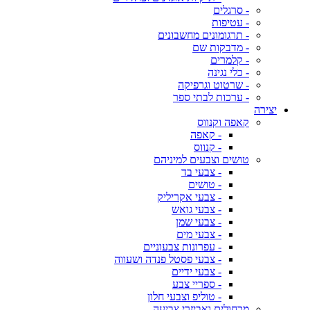
- סרגלים
- עטיפות
- תרגומונים מחשבונים
- מדבקות שם
- קלמרים
- כלי נגינה
- שרטוט וגרפיקה
- ערכות לבתי ספר
יצירה
קאפה וקנווס
- קאפה
- קנווס
טושים וצבעים למיניהם
- צבעי בד
- טושים
- צבעי אקריליק
- צבעי גואש
- צבעי שמן
- צבעי מים
- עפרונות צבעוניים
- צבעי פסטל פנדה ושעווה
- צבעי ידיים
- ספריי צבע
- טוליפ וצבעי חלון
מכחולים ואביזרי צביעה