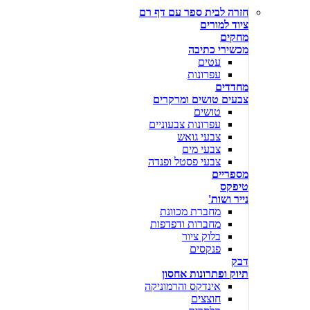
חזרה לבית ספר עם דף רם
ציוד למורים
מחקים
מכשירי כתיבה
עטים
עפרונות
מחדדים
צבעים טושים ומרקרים
טושים
עפרונות צבעוניים
צבעי גואש
צבעי מים
צבעי פסטל ופנדה
מספריים
טיפקס
נייר ושות'
מחברת מכוונת
מחברות ודפדפות
בלוק ציור
פנקסים
דבק
תיוק ופתרונות אחסון
אינדקס והרמוניקה
חוצצים