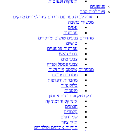
תינוקות ופעוטות
צעצועים
ציוד לבית ספר
חזרה לבית ספר עם דף רם
ציוד למורים
מחקים
מכשירי כתיבה
עטים
עפרונות
מחדדים
צבעים טושים ומרקרים
טושים
עפרונות צבעוניים
צבעי גואש
צבעי מים
צבעי פסטל ופנדה
מספריים
טיפקס
נייר ושות'
מחברת מכוונת
מחברות ודפדפות
בלוק ציור
פנקסים
דבק
תיוק ופתרונות אחסון
אינדקס והרמוניקה
חוצצים
קלסרים
שמרדפים
תיקי ציור
תיקיות אוגדנים ופולדרים