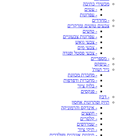
מכשירי כתיבה
- עטים
- עפרונות
- מחדדים
צבעים טושים ומרקרים
- טושים
- עפרונות צבעוניים
- צבעי גואש
- צבעי מים
- צבעי פסטל ופנדה
- מספריים
- טיפקס
נייר ושות'
- מחברת מכוונת
- מחברות ודפדפות
- בלוק ציור
- פנקסים
- דבק
תיוק ופתרונות אחסון
- אינדקס והרמוניקה
- חוצצים
- קלסרים
- שמרדפים
- תיקי ציור
- תיקיות אוגדנים ופולדרים