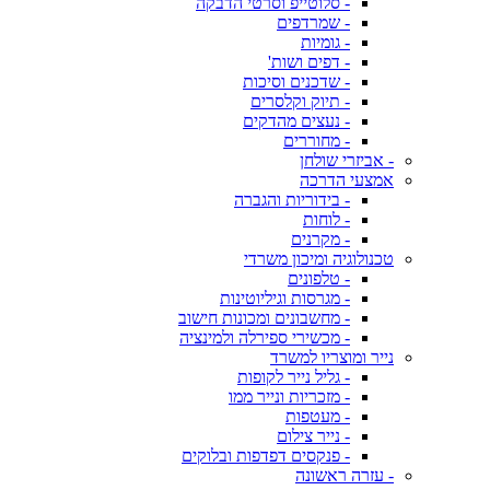
- סלוטייפ וסרטי הדבקה
- שמרדפים
- גומיות
- דפים ושות'
- שדכנים וסיכות
- תיוק וקלסרים
- נעצים מהדקים
- מחוררים
- אביזרי שולחן
אמצעי הדרכה
- בידוריות והגברה
- לוחות
- מקרנים
טכנולוגיה ומיכון משרדי
- טלפונים
- מגרסות וגיליוטינות
- מחשבונים ומכונות חישוב
- מכשירי ספירלה ולמינציה
נייר ומוצריו למשרד
- גליל נייר לקופות
- מזכריות ונייר ממו
- מעטפות
- נייר צילום
- פנקסים דפדפות ובלוקים
- עזרה ראשונה