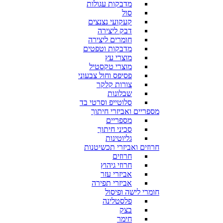
מדבקות עגולות
סול
קעקועי נצנצים
דבק ליצירה
חומרים ליצירה
מדבקות וטפטים
מוצרי עץ
מוצרי טקסטיל
פסיפס וחול צבעוני
צורות קלקר
שבלונות
סלוטייפ וסרטי בד
מספריים ואביזרי חיתוך
מספריים
סכיני חיתוך
גליוטינות
חרוזים ואביזרי תכשיטנות
חרוזים
חרוזי גיהוץ
אביזרי עזר
אביזרי תפירה
חומרי לישה ופיסול
פלסטלינה
בצק
חימר