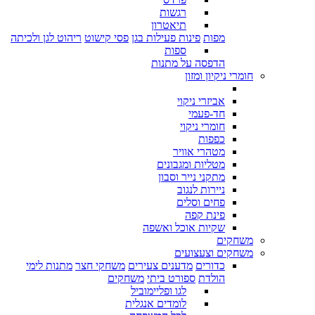
רגשות
תיאטרון
מפות
פינות פעילות בגן
פסי קישוט
ריהוט לגן ולכיתה
ספות
הדפסה על מתנות
חומרי ניקיון ומזון
אביזרי ניקוי
חד-פעמי
חומרי ניקוי
כפפות
מטהרי אוויר
מטליות ומגבונים
מתקני נייר וסבון
ניירות לנגוב
פחים וסלים
פינת קפה
שקיות אוכל ואשפה
משחקים
משחקים וצעצועים
כדורים
מדענים צעירים
משחקי חצר
מתנות לימי
הולדת
ספורט ביתי
משחקים
לגו ופליימוביל
לומדים אנגלית