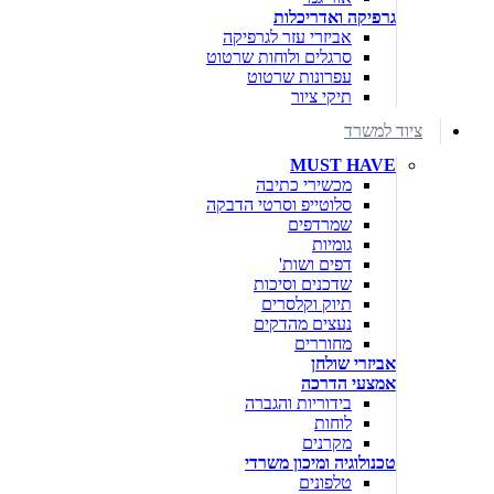
גרפיקה ואדריכלות
אביזרי עזר לגרפיקה
סרגלים ולוחות שרטוט
עפרונות שרטוט
תיקי ציור
ציוד למשרד
MUST HAVE
מכשירי כתיבה
סלוטייפ וסרטי הדבקה
שמרדפים
גומיות
דפים ושות'
שדכנים וסיכות
תיוק וקלסרים
נעצים מהדקים
מחוררים
אביזרי שולחן
אמצעי הדרכה
בידוריות והגברה
לוחות
מקרנים
טכנולוגיה ומיכון משרדי
טלפונים