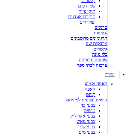
קלסרים
שמרדפים
תיקי ציור
תיקיות אוגדנים
ופולדרים
סרגלים
עטיפות
תרגומונים מחשבונים
מדבקות שם
קלמרים
כלי נגינה
שרטוט וגרפיקה
ערכות לבתי ספר
יצירה
קאפה וקנווס
קאפה
קנווס
טושים וצבעים למיניהם
צבעי בד
טושים
צבעי אקריליק
צבעי גואש
צבעי שמן
צבעי מים