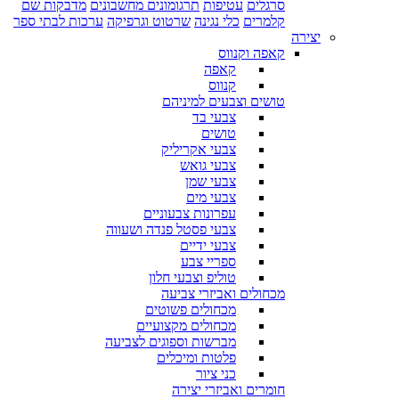
סרגלים
עטיפות
תרגומונים מחשבונים
מדבקות שם
קלמרים
כלי נגינה
שרטוט וגרפיקה
ערכות לבתי ספר
יצירה
קאפה וקנווס
קאפה
קנווס
טושים וצבעים למיניהם
צבעי בד
טושים
צבעי אקריליק
צבעי גואש
צבעי שמן
צבעי מים
עפרונות צבעוניים
צבעי פסטל פנדה ושעווה
צבעי ידיים
ספריי צבע
טוליפ וצבעי חלון
מכחולים ואביזרי צביעה
מכחולים פשוטים
מכחולים מקצועיים
מברשות וספוגים לצביעה
פלטות ומיכלים
כני ציור
חומרים ואביזרי יצירה