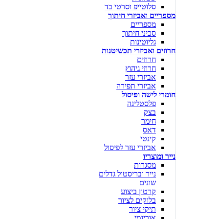
סלוטייפ וסרטי בד
מספריים ואביזרי חיתוך
מספריים
סכיני חיתוך
גליוטינות
חרוזים ואביזרי תכשיטנות
חרוזים
חרוזי גיהוץ
אביזרי עזר
אביזרי תפירה
חומרי לישה ופיסול
פלסטלינה
בצק
חימר
דאס
קינטי
אביזרי עזר לפיסול
נייר ומוצריו
מסגרות
נייר ובריסטול גדלים
שונים
קרטון ביצוע
בלוקים לציור
תיקי ציור
אוריגמי