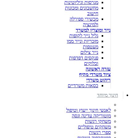
מגרסות וגיליוטינות
מחשבונים ומכונות
חישוב
מכשירי ספירלה
ולמינציה
נייר ומוצריו למשרד
גליל נייר לקופות
מזכריות ונייר ממו
מעטפות
נייר צילום
פנקסים דפדפות
ובלוקים
עזרה ראשונה
ציוד משרדי מקיף
ריהוט משרדי
כסאות משרדיים
חינוך מיוחד
לאנשי חינוך ייעוץ וטיפול
מוטוריקה עדינה וגסה
משחקי רגשות
משחקים טיפוליים
ספרי רגשות
פיזיותרפיה ושיקום