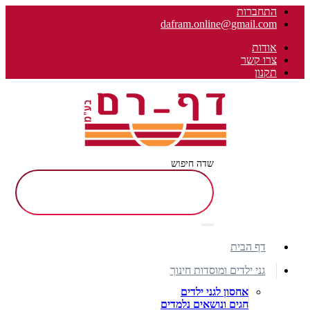
התחברות
dafram.online@gmail.com
אודות
צרו קשר
תקנון
שדה חיפוש
דף הבית
גני ילדים ומוסדות חינוך
אחסון לגני ילדים
חגים ונושאים נלמדים