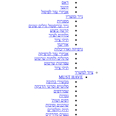
דאס
קינטי
אביזרי עזר לפיסול
נייר ומוצריו
מסגרות
נייר ובריסטול גדלים שונים
קרטון ביצוע
בלוקים לציור
תיקי ציור
אוריגמי
גרפיקה ואדריכלות
אביזרי עזר לגרפיקה
סרגלים ולוחות שרטוט
עפרונות שרטוט
תיקי ציור
ציוד למשרד
MUST HAVE
מכשירי כתיבה
סלוטייפ וסרטי הדבקה
שמרדפים
גומיות
דפים ושות'
שדכנים וסיכות
תיוק וקלסרים
נעצים מהדקים