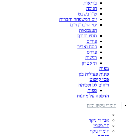
בריאות
חנוכה
ט"ו בשבט
יום המשפחה וחברות
ימי הזיכרון ויום
העצמאות
סתיו וחורף
פורים
פסח ואביב
פרדס
רגשות
תיאטרון
מפות
פינות פעילות בגן
פסי קישוט
ריהוט לגן ולכיתה
ספות
הדפסה על מתנות
חומרי ניקיון ומזון
אביזרי ניקוי
חד-פעמי
חומרי ניקוי