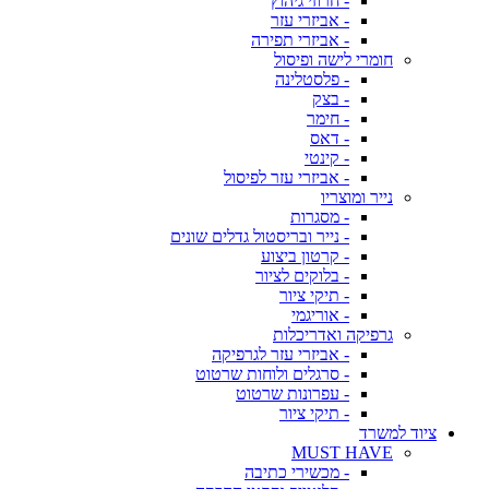
- חרוזי גיהוץ
- אביזרי עזר
- אביזרי תפירה
חומרי לישה ופיסול
- פלסטלינה
- בצק
- חימר
- דאס
- קינטי
- אביזרי עזר לפיסול
נייר ומוצריו
- מסגרות
- נייר ובריסטול גדלים שונים
- קרטון ביצוע
- בלוקים לציור
- תיקי ציור
- אוריגמי
גרפיקה ואדריכלות
- אביזרי עזר לגרפיקה
- סרגלים ולוחות שרטוט
- עפרונות שרטוט
- תיקי ציור
ציוד למשרד
MUST HAVE
- מכשירי כתיבה