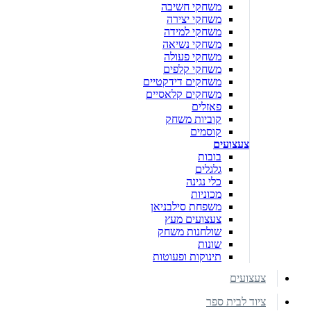
משחקי חשיבה
משחקי יצירה
משחקי למידה
משחקי נשיאה
משחקי פעולה
משחקי קלפים
משחקים דידקטיים
משחקים קלאסיים
פאזלים
קוביות משחק
קוסמים
צעצועים
בובות
גלגלים
כלי נגינה
מכוניות
משפחת סילבניאן
צעצועים מעץ
שולחנות משחק
שונות
תינוקות ופעוטות
צעצועים
ציוד לבית ספר