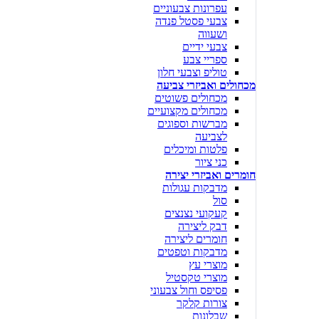
עפרונות צבעוניים
צבעי פסטל פנדה
ושעווה
צבעי ידיים
ספריי צבע
טוליפ וצבעי חלון
מכחולים ואביזרי צביעה
מכחולים פשוטים
מכחולים מקצועיים
מברשות וספוגים
לצביעה
פלטות ומיכלים
כני ציור
חומרים ואביזרי יצירה
מדבקות עגולות
סול
קעקועי נצנצים
דבק ליצירה
חומרים ליצירה
מדבקות וטפטים
מוצרי עץ
מוצרי טקסטיל
פסיפס וחול צבעוני
צורות קלקר
שבלונות