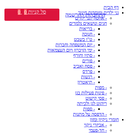
דף הבית
סל קניות
0
0
גני ילדים ומוסדות חינוך
התחברות \ הרשמה
- אחסון לגני ילדים
חגים ונושאים נלמדים
- בריאות
- חנוכה
- ט"ו בשבט
- יום המשפחה וחברות
- ימי הזיכרון ויום העצמאות
- סתיו וחורף
- פורים
- פסח ואביב
- פרדס
- רגשות
- תיאטרון
- מפות
- פינות פעילות בגן
- פסי קישוט
ריהוט לגן ולכיתה
- ספות
- הדפסה על מתנות
חומרי ניקיון ומזון
- אביזרי ניקוי
- חד-פעמי