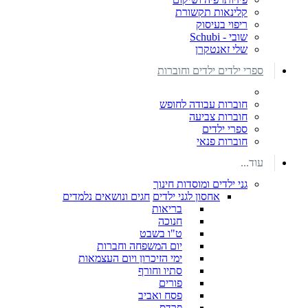
קלינאות תקשורת
ריפוי בעיסוק
שובי - Schubi
שלי זאנטקרן
ספרי ילדים ילדים וחוברות
חוברות עבודה לחופש
חוברות צביעה
ספרי ילדים
חוברות פנאי
עוד...
גני ילדים ומוסדות חינוך
אחסון לגני ילדים
חגים ונושאים נלמדים
בריאות
חנוכה
ט"ו בשבט
יום המשפחה וחברות
ימי הזיכרון ויום העצמאות
סתיו וחורף
פורים
פסח ואביב
פרדס