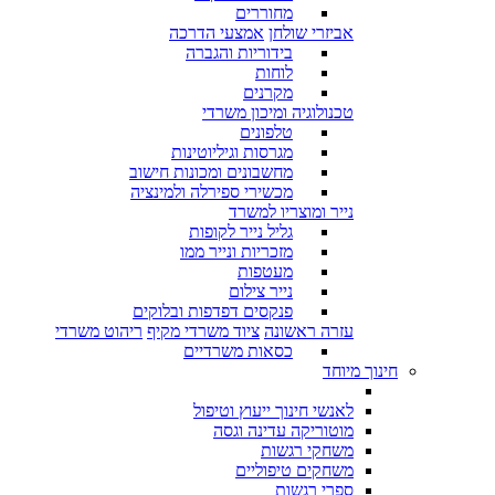
מחוררים
אביזרי שולחן
אמצעי הדרכה
בידוריות והגברה
לוחות
מקרנים
טכנולוגיה ומיכון משרדי
טלפונים
מגרסות וגיליוטינות
מחשבונים ומכונות חישוב
מכשירי ספירלה ולמינציה
נייר ומוצריו למשרד
גליל נייר לקופות
מזכריות ונייר ממו
מעטפות
נייר צילום
פנקסים דפדפות ובלוקים
עזרה ראשונה
ציוד משרדי מקיף
ריהוט משרדי
כסאות משרדיים
חינוך מיוחד
לאנשי חינוך ייעוץ וטיפול
מוטוריקה עדינה וגסה
משחקי רגשות
משחקים טיפוליים
ספרי רגשות