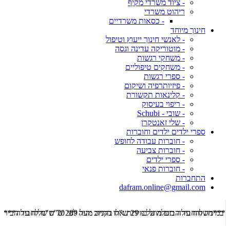
- ציוד משרדי מקיף
ריהוט משרדי
- כסאות משרדיים
חינוך מיוחד
- לאנשי חינוך ייעוץ וטיפול
- מוטוריקה עדינה וגסה
- משחקי רגשות
- משחקים טיפוליים
- ספרי רגשות
- פיזיותרפיה ושיקום
- קלינאות תקשורת
- ריפוי בעיסוק
- שובי - Schubi
- שלי זאנטקרן
ספרי ילדים ילדים וחוברות
- חוברות עבודה לחופש
- חוברות צביעה
- ספרי ילדים
- חוברות פנאי
התחברות
dafram.online@gmail.com
***משלוח עד הבית מוזל ב- 29 ש"ח בקניה מעל 289 ש"ח שליח עד הבית ***
***מש