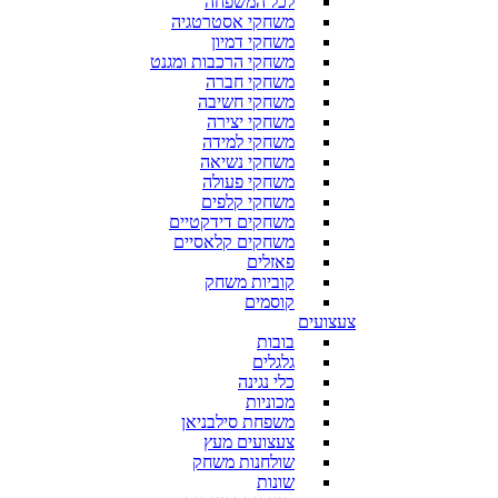
לכל המשפחה
משחקי אסטרטגיה
משחקי דמיון
משחקי הרכבות ומגנט
משחקי חברה
משחקי חשיבה
משחקי יצירה
משחקי למידה
משחקי נשיאה
משחקי פעולה
משחקי קלפים
משחקים דידקטיים
משחקים קלאסיים
פאזלים
קוביות משחק
קוסמים
צעצועים
בובות
גלגלים
כלי נגינה
מכוניות
משפחת סילבניאן
צעצועים מעץ
שולחנות משחק
שונות