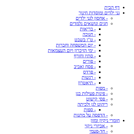
דף הבית
גני ילדים ומוסדות חינוך
- אחסון לגני ילדים
חגים ונושאים נלמדים
- בריאות
- חנוכה
- ט"ו בשבט
- יום המשפחה וחברות
- ימי הזיכרון ויום העצמאות
- סתיו וחורף
- פורים
- פסח ואביב
- פרדס
- רגשות
- תיאטרון
- מפות
- פינות פעילות בגן
- פסי קישוט
ריהוט לגן ולכיתה
- ספות
- הדפסה על מתנות
חומרי ניקיון ומזון
- אביזרי ניקוי
- חד-פעמי