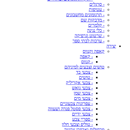
- סרגלים
- עטיפות
- תרגומונים מחשבונים
- מדבקות שם
- קלמרים
- כלי נגינה
- שרטוט וגרפיקה
- ערכות לבתי ספר
יצירה
קאפה וקנווס
- קאפה
- קנווס
טושים וצבעים למיניהם
- צבעי בד
- טושים
- צבעי אקריליק
- צבעי גואש
- צבעי שמן
- צבעי מים
- עפרונות צבעוניים
- צבעי פסטל פנדה ושעווה
- צבעי ידיים
- ספריי צבע
- טוליפ וצבעי חלון
מכחולים ואביזרי צביעה