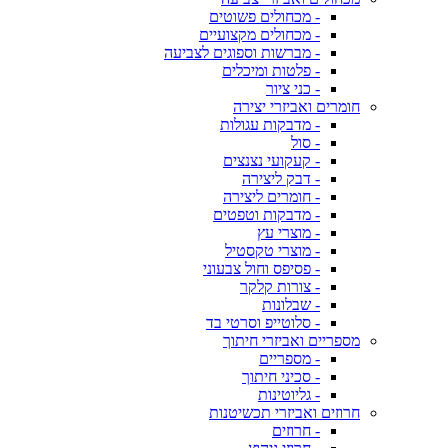
- מכחולים פשוטים
- מכחולים מקצועיים
- מברשות וספוגים לצביעה
- פלטות ומיכלים
- כני ציור
חומרים ואביזרי יצירה
- מדבקות עגולות
- סול
- קעקועי נצנצים
- דבק ליצירה
- חומרים ליצירה
- מדבקות וטפטים
- מוצרי עץ
- מוצרי טקסטיל
- פסיפס וחול צבעוני
- צורות קלקר
- שבלונות
- סלוטייפ וסרטי בד
מספריים ואביזרי חיתוך
- מספריים
- סכיני חיתוך
- גליוטינות
חרוזים ואביזרי תכשיטנות
- חרוזים