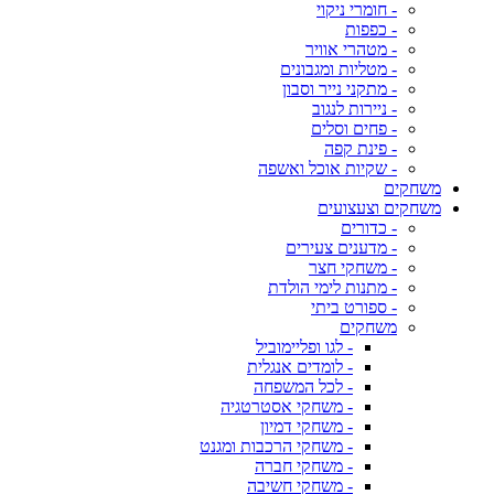
- חומרי ניקוי
- כפפות
- מטהרי אוויר
- מטליות ומגבונים
- מתקני נייר וסבון
- ניירות לנגוב
- פחים וסלים
- פינת קפה
- שקיות אוכל ואשפה
משחקים
משחקים וצעצועים
- כדורים
- מדענים צעירים
- משחקי חצר
- מתנות לימי הולדת
- ספורט ביתי
משחקים
- לגו ופליימוביל
- לומדים אנגלית
- לכל המשפחה
- משחקי אסטרטגיה
- משחקי דמיון
- משחקי הרכבות ומגנט
- משחקי חברה
- משחקי חשיבה