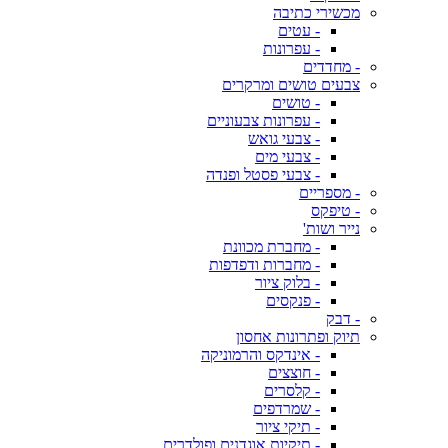
מכשירי כתיבה
- עטים
- עפרונות
- מחדדים
צבעים טושים ומרקרים
- טושים
- עפרונות צבעוניים
- צבעי גואש
- צבעי מים
- צבעי פסטל ופנדה
- מספריים
- טיפקס
נייר ושות'
- מחברת מכוונת
- מחברות ודפדפות
- בלוק ציור
- פנקסים
- דבק
תיוק ופתרונות אחסון
- אינדקס והרמוניקה
- חוצצים
- קלסרים
- שמרדפים
- תיקי ציור
- תיקיות אוגדנים ופולדרים