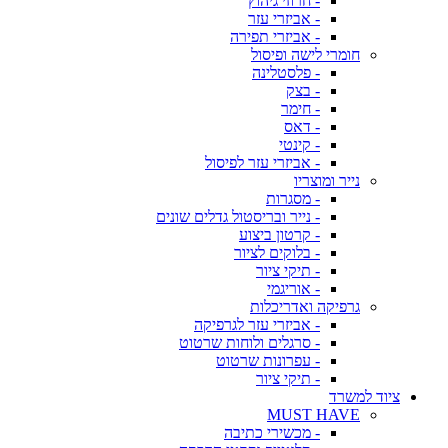
- חרוזי גיהוץ
- אביזרי עזר
- אביזרי תפירה
חומרי לישה ופיסול
- פלסטלינה
- בצק
- חימר
- דאס
- קינטי
- אביזרי עזר לפיסול
נייר ומוצריו
- מסגרות
- נייר ובריסטול גדלים שונים
- קרטון ביצוע
- בלוקים לציור
- תיקי ציור
- אוריגמי
גרפיקה ואדריכלות
- אביזרי עזר לגרפיקה
- סרגלים ולוחות שרטוט
- עפרונות שרטוט
- תיקי ציור
ציוד למשרד
MUST HAVE
- מכשירי כתיבה