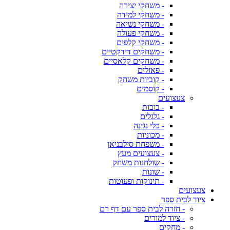
- משחקי יצירה
- משחקי למידה
- משחקי נשיאה
- משחקי פעולה
- משחקי קלפים
- משחקים דידקטיים
- משחקים קלאסיים
- פאזלים
- קוביות משחק
- קוסמים
צעצועים
- בובות
- גלגלים
- כלי נגינה
- מכוניות
- משפחת סילבניאן
- צעצועים מעץ
- שולחנות משחק
- שונות
- תינוקות ופעוטות
צעצועים
ציוד לבית ספר
- חזרה לבית ספר עם דף רם
- ציוד למורים
- מחקים