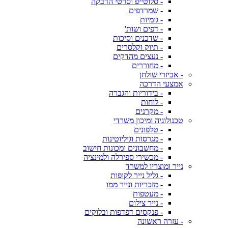
- סלוטייפ וסרטי הדבקה
- שמרדפים
- גומיות
- דפים ושות'
- שדכנים וסיכות
- תיוק וקלסרים
- נעצים מהדקים
- מחוררים
- אביזרי שולחן
אמצעי הדרכה
- בידוריות והגברה
- לוחות
- מקרנים
טכנולוגיה ומיכון משרדי
- טלפונים
- מגרסות וגיליוטינות
- מחשבונים ומכונות חישוב
- מכשירי ספירלה ולמינציה
נייר ומוצריו למשרד
- גליל נייר לקופות
- מזכריות ונייר ממו
- מעטפות
- נייר צילום
- פנקסים דפדפות ובלוקים
- עזרה ראשונה