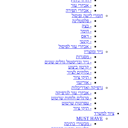
- חרוזי גיהוץ
- אביזרי עזר
- אביזרי תפירה
חומרי לישה ופיסול
- פלסטלינה
- בצק
- חימר
- דאס
- קינטי
- אביזרי עזר לפיסול
נייר ומוצריו
- מסגרות
- נייר ובריסטול גדלים שונים
- קרטון ביצוע
- בלוקים לציור
- תיקי ציור
- אוריגמי
גרפיקה ואדריכלות
- אביזרי עזר לגרפיקה
- סרגלים ולוחות שרטוט
- עפרונות שרטוט
- תיקי ציור
ציוד למשרד
MUST HAVE
- מכשירי כתיבה