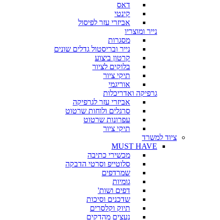
דאס
קינטי
אביזרי עזר לפיסול
נייר ומוצריו
מסגרות
נייר ובריסטול גדלים שונים
קרטון ביצוע
בלוקים לציור
תיקי ציור
אוריגמי
גרפיקה ואדריכלות
אביזרי עזר לגרפיקה
סרגלים ולוחות שרטוט
עפרונות שרטוט
תיקי ציור
ציוד למשרד
MUST HAVE
מכשירי כתיבה
סלוטייפ וסרטי הדבקה
שמרדפים
גומיות
דפים ושות'
שדכנים וסיכות
תיוק וקלסרים
נעצים מהדקים