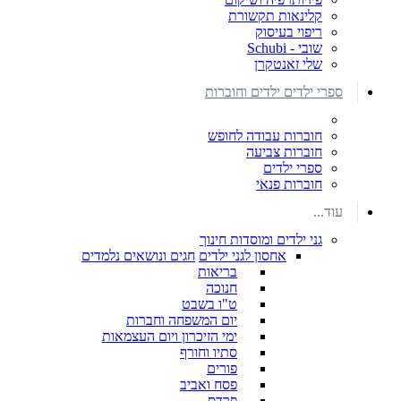
קלינאות תקשורת
ריפוי בעיסוק
שובי - Schubi
שלי זאנטקרן
ספרי ילדים ילדים וחוברות
חוברות עבודה לחופש
חוברות צביעה
ספרי ילדים
חוברות פנאי
עוד...
גני ילדים ומוסדות חינוך
אחסון לגני ילדים
חגים ונושאים נלמדים
בריאות
חנוכה
ט"ו בשבט
יום המשפחה וחברות
ימי הזיכרון ויום העצמאות
סתיו וחורף
פורים
פסח ואביב
פרדס