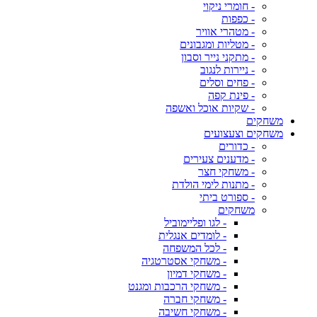
- חומרי ניקוי
- כפפות
- מטהרי אוויר
- מטליות ומגבונים
- מתקני נייר וסבון
- ניירות לנגוב
- פחים וסלים
- פינת קפה
- שקיות אוכל ואשפה
משחקים
משחקים וצעצועים
- כדורים
- מדענים צעירים
- משחקי חצר
- מתנות לימי הולדת
- ספורט ביתי
משחקים
- לגו ופליימוביל
- לומדים אנגלית
- לכל המשפחה
- משחקי אסטרטגיה
- משחקי דמיון
- משחקי הרכבות ומגנט
- משחקי חברה
- משחקי חשיבה