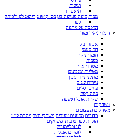
רגשות
תיאטרון
מפות
פינות פעילות בגן
פסי קישוט
ריהוט לגן ולכיתה
ספות
הדפסה על מתנות
חומרי ניקיון ומזון
אביזרי ניקוי
חד-פעמי
חומרי ניקוי
כפפות
מטהרי אוויר
מטליות ומגבונים
מתקני נייר וסבון
ניירות לנגוב
פחים וסלים
פינת קפה
שקיות אוכל ואשפה
משחקים
משחקים וצעצועים
כדורים
מדענים צעירים
משחקי חצר
מתנות לימי
הולדת
ספורט ביתי
משחקים
לגו ופליימוביל
לומדים אנגלית