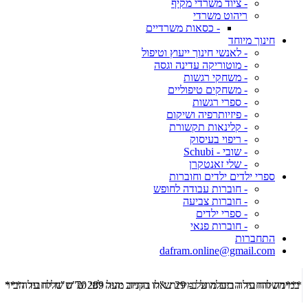
- ציוד משרדי מקיף
ריהוט משרדי
- כסאות משרדיים
חינוך מיוחד
- לאנשי חינוך ייעוץ וטיפול
- מוטוריקה עדינה וגסה
- משחקי רגשות
- משחקים טיפוליים
- ספרי רגשות
- פיזיותרפיה ושיקום
- קלינאות תקשורת
- ריפוי בעיסוק
- שובי - Schubi
- שלי זאנטקרן
ספרי ילדים ילדים וחוברות
- חוברות עבודה לחופש
- חוברות צביעה
- ספרי ילדים
- חוברות פנאי
התחברות
dafram.online@gmail.com
***משלוח עד הבית מוזל ב- 29 ש"ח בקניה מעל 289 ש"ח שליח עד הבית ***
***מש