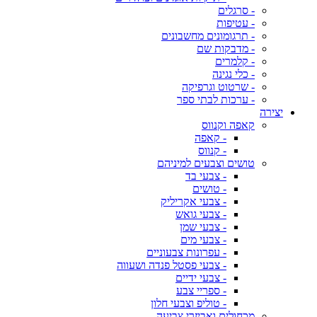
- סרגלים
- עטיפות
- תרגומונים מחשבונים
- מדבקות שם
- קלמרים
- כלי נגינה
- שרטוט וגרפיקה
- ערכות לבתי ספר
יצירה
קאפה וקנווס
- קאפה
- קנווס
טושים וצבעים למיניהם
- צבעי בד
- טושים
- צבעי אקריליק
- צבעי גואש
- צבעי שמן
- צבעי מים
- עפרונות צבעוניים
- צבעי פסטל פנדה ושעווה
- צבעי ידיים
- ספריי צבע
- טוליפ וצבעי חלון
מכחולים ואביזרי צביעה