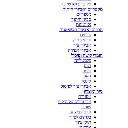
סלוטייפ וסרטי בד
מספריים ואביזרי חיתוך
מספריים
סכיני חיתוך
גליוטינות
חרוזים ואביזרי תכשיטנות
חרוזים
חרוזי גיהוץ
אביזרי עזר
אביזרי תפירה
חומרי לישה ופיסול
פלסטלינה
בצק
חימר
דאס
קינטי
אביזרי עזר לפיסול
נייר ומוצריו
מסגרות
נייר ובריסטול גדלים
שונים
קרטון ביצוע
בלוקים לציור
תיקי ציור
אוריגמי