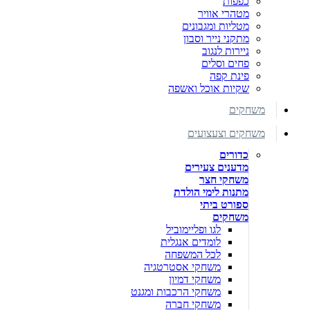
כפפות
מטהרי אוויר
מטליות ומגבונים
מתקני נייר וסבון
ניירות לנגוב
פחים וסלים
פינת קפה
שקיות אוכל ואשפה
משחקים
משחקים וצעצועים
כדורים
מדענים צעירים
משחקי חצר
מתנות לימי הולדת
ספורט ביתי
משחקים
לגו ופליימוביל
לומדים אנגלית
לכל המשפחה
משחקי אסטרטגיה
משחקי דמיון
משחקי הרכבות ומגנט
משחקי חברה