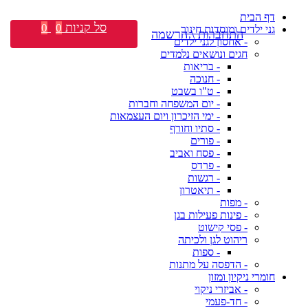
דף הבית
סל קניות
0
0
גני ילדים ומוסדות חינוך
התחברות \ הרשמה
- אחסון לגני ילדים
חגים ונושאים נלמדים
- בריאות
- חנוכה
- ט"ו בשבט
- יום המשפחה וחברות
- ימי הזיכרון ויום העצמאות
- סתיו וחורף
- פורים
- פסח ואביב
- פרדס
- רגשות
- תיאטרון
- מפות
- פינות פעילות בגן
- פסי קישוט
ריהוט לגן ולכיתה
- ספות
- הדפסה על מתנות
חומרי ניקיון ומזון
- אביזרי ניקוי
- חד-פעמי