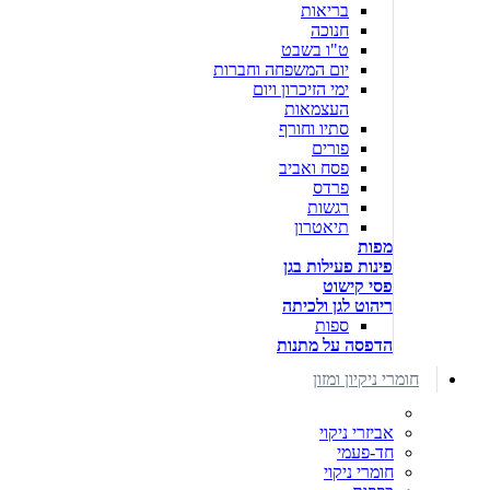
בריאות
חנוכה
ט"ו בשבט
יום המשפחה וחברות
ימי הזיכרון ויום
העצמאות
סתיו וחורף
פורים
פסח ואביב
פרדס
רגשות
תיאטרון
מפות
פינות פעילות בגן
פסי קישוט
ריהוט לגן ולכיתה
ספות
הדפסה על מתנות
חומרי ניקיון ומזון
אביזרי ניקוי
חד-פעמי
חומרי ניקוי