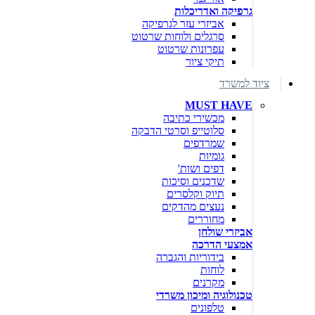
גרפיקה ואדריכלות
אביזרי עזר לגרפיקה
סרגלים ולוחות שרטוט
עפרונות שרטוט
תיקי ציור
ציוד למשרד
MUST HAVE
מכשירי כתיבה
סלוטייפ וסרטי הדבקה
שמרדפים
גומיות
דפים ושות'
שדכנים וסיכות
תיוק וקלסרים
נעצים מהדקים
מחוררים
אביזרי שולחן
אמצעי הדרכה
בידוריות והגברה
לוחות
מקרנים
טכנולוגיה ומיכון משרדי
טלפונים