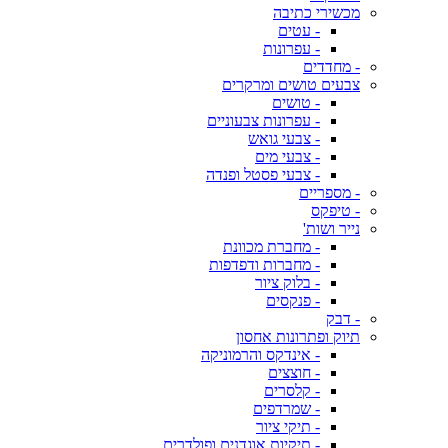
מכשירי כתיבה
- עטים
- עפרונות
- מחדדים
צבעים טושים ומרקרים
- טושים
- עפרונות צבעוניים
- צבעי גואש
- צבעי מים
- צבעי פסטל ופנדה
- מספריים
- טיפקס
נייר ושות'
- מחברת מכוונת
- מחברות ודפדפות
- בלוק ציור
- פנקסים
- דבק
תיוק ופתרונות אחסון
- אינדקס והרמוניקה
- חוצצים
- קלסרים
- שמרדפים
- תיקי ציור
- תיקיות אוגדנים ופולדרים