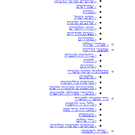
- סלוטייפ וסרטי הדבקה
- שמרדפים
- גומיות
- דפים ושות'
- שדכנים וסיכות
- תיוק וקלסרים
- נעצים מהדקים
- מחוררים
- אביזרי שולחן
אמצעי הדרכה
- בידוריות והגברה
- לוחות
- מקרנים
טכנולוגיה ומיכון משרדי
- טלפונים
- מגרסות וגיליוטינות
- מחשבונים ומכונות חישוב
- מכשירי ספירלה ולמינציה
נייר ומוצריו למשרד
- גליל נייר לקופות
- מזכריות ונייר ממו
- מעטפות
- נייר צילום
- פנקסים דפדפות ובלוקים
- עזרה ראשונה