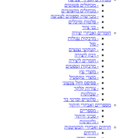
- מכחולים פשוטים
- מכחולים מקצועיים
- מברשות וספוגים לצביעה
- פלטות ומיכלים
- כני ציור
חומרים ואביזרי יצירה
- מדבקות עגולות
- סול
- קעקועי נצנצים
- דבק ליצירה
- חומרים ליצירה
- מדבקות וטפטים
- מוצרי עץ
- מוצרי טקסטיל
- פסיפס וחול צבעוני
- צורות קלקר
- שבלונות
- סלוטייפ וסרטי בד
מספריים ואביזרי חיתוך
- מספריים
- סכיני חיתוך
- גליוטינות
חרוזים ואביזרי תכשיטנות
- חרוזים