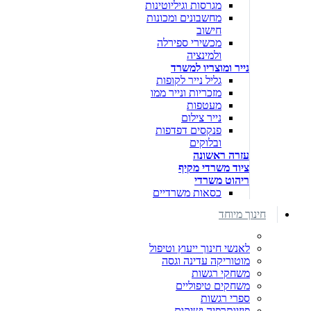
מגרסות וגיליוטינות
מחשבונים ומכונות
חישוב
מכשירי ספירלה
ולמינציה
נייר ומוצריו למשרד
גליל נייר לקופות
מזכריות ונייר ממו
מעטפות
נייר צילום
פנקסים דפדפות
ובלוקים
עזרה ראשונה
ציוד משרדי מקיף
ריהוט משרדי
כסאות משרדיים
חינוך מיוחד
לאנשי חינוך ייעוץ וטיפול
מוטוריקה עדינה וגסה
משחקי רגשות
משחקים טיפוליים
ספרי רגשות
פיזיותרפיה ושיקום