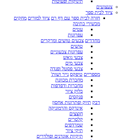
תינוקות ופעוטות
צעצועים
ציוד לבית ספר
חזרה לבית ספר עם דף רם
ציוד למורים
מחקים
מכשירי כתיבה
עטים
עפרונות
מחדדים
צבעים טושים ומרקרים
טושים
עפרונות צבעוניים
צבעי גואש
צבעי מים
צבעי פסטל ופנדה
מספריים
טיפקס
נייר ושות'
מחברת מכוונת
מחברות ודפדפות
בלוק ציור
פנקסים
דבק
תיוק ופתרונות אחסון
אינדקס והרמוניקה
חוצצים
קלסרים
שמרדפים
תיקי ציור
תיקיות אוגדנים ופולדרים