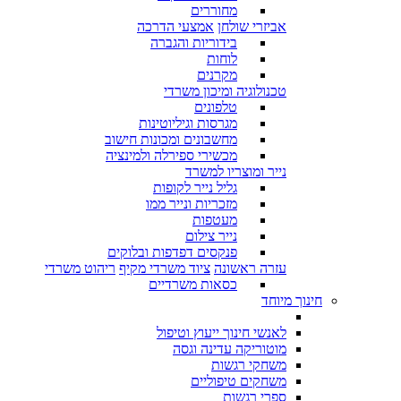
מחוררים
אביזרי שולחן
אמצעי הדרכה
בידוריות והגברה
לוחות
מקרנים
טכנולוגיה ומיכון משרדי
טלפונים
מגרסות וגיליוטינות
מחשבונים ומכונות חישוב
מכשירי ספירלה ולמינציה
נייר ומוצריו למשרד
גליל נייר לקופות
מזכריות ונייר ממו
מעטפות
נייר צילום
פנקסים דפדפות ובלוקים
עזרה ראשונה
ציוד משרדי מקיף
ריהוט משרדי
כסאות משרדיים
חינוך מיוחד
לאנשי חינוך ייעוץ וטיפול
מוטוריקה עדינה וגסה
משחקי רגשות
משחקים טיפוליים
ספרי רגשות