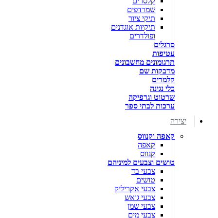
קלסרים
שמרדפים
תיקי ציור
תיקיות אוגדנים
ופולדרים
סרגלים
עטיפות
תרגומונים מחשבונים
מדבקות שם
קלמרים
כלי נגינה
שרטוט וגרפיקה
ערכות לבתי ספר
יצירה
קאפה וקנווס
קאפה
קנווס
טושים וצבעים למיניהם
צבעי בד
טושים
צבעי אקריליק
צבעי גואש
צבעי שמן
צבעי מים