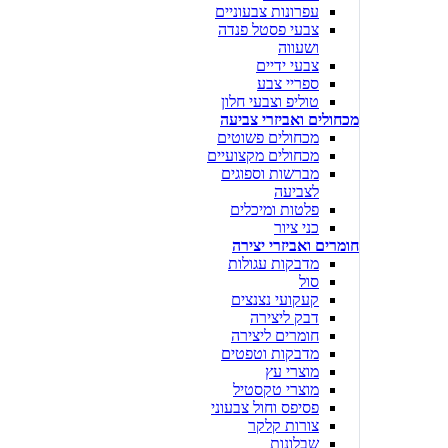
עפרונות צבעוניים
צבעי פסטל פנדה
ושעווה
צבעי ידיים
ספריי צבע
טוליפ וצבעי חלון
מכחולים ואביזרי צביעה
מכחולים פשוטים
מכחולים מקצועיים
מברשות וספוגים
לצביעה
פלטות ומיכלים
כני ציור
חומרים ואביזרי יצירה
מדבקות עגולות
סול
קעקועי נצנצים
דבק ליצירה
חומרים ליצירה
מדבקות וטפטים
מוצרי עץ
מוצרי טקסטיל
פסיפס וחול צבעוני
צורות קלקר
שבלונות