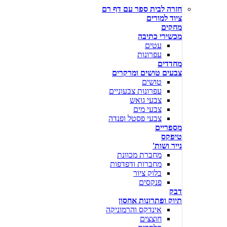
חזרה לבית ספר עם דף רם
ציוד למורים
מחקים
מכשירי כתיבה
עטים
עפרונות
מחדדים
צבעים טושים ומרקרים
טושים
עפרונות צבעוניים
צבעי גואש
צבעי מים
צבעי פסטל ופנדה
מספריים
טיפקס
נייר ושות'
מחברת מכוונת
מחברות ודפדפות
בלוק ציור
פנקסים
דבק
תיוק ופתרונות אחסון
אינדקס והרמוניקה
חוצצים