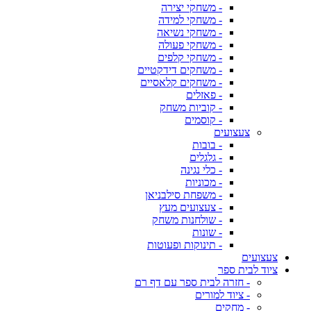
- משחקי יצירה
- משחקי למידה
- משחקי נשיאה
- משחקי פעולה
- משחקי קלפים
- משחקים דידקטיים
- משחקים קלאסיים
- פאזלים
- קוביות משחק
- קוסמים
צעצועים
- בובות
- גלגלים
- כלי נגינה
- מכוניות
- משפחת סילבניאן
- צעצועים מעץ
- שולחנות משחק
- שונות
- תינוקות ופעוטות
צעצועים
ציוד לבית ספר
- חזרה לבית ספר עם דף רם
- ציוד למורים
- מחקים