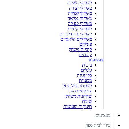
משחקי חשיבה
משחקי יצירה
משחקי למידה
משחקי נשיאה
משחקי פעולה
משחקי קלפים
משחקים דידקטיים
משחקים קלאסיים
פאזלים
קוביות משחק
קוסמים
צעצועים
בובות
גלגלים
כלי נגינה
מכוניות
משפחת סילבניאן
צעצועים מעץ
שולחנות משחק
שונות
תינוקות ופעוטות
צעצועים
ציוד לבית ספר