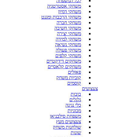
לכל המשפחה
משחקי אסטרטגיה
משחקי דמיון
משחקי הרכבות ומגנט
משחקי חברה
משחקי חשיבה
משחקי יצירה
משחקי למידה
משחקי נשיאה
משחקי פעולה
משחקי קלפים
משחקים דידקטיים
משחקים קלאסיים
פאזלים
קוביות משחק
קוסמים
צעצועים
בובות
גלגלים
כלי נגינה
מכוניות
משפחת סילבניאן
צעצועים מעץ
שולחנות משחק
שונות