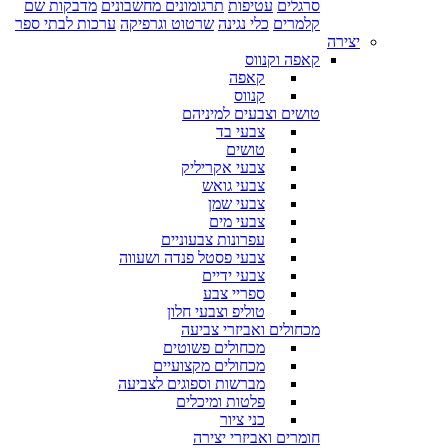
סרגלים
עטיפות
תרגומונים מחשבונים
מדבקות שם
קלמרים
כלי נגינה
שרטוט וגרפיקה
ערכות לבתי ספר
יצירה
קאפה וקנווס
קאפה
קנווס
טושים וצבעים למיניהם
צבעי בד
טושים
צבעי אקריליק
צבעי גואש
צבעי שמן
צבעי מים
עפרונות צבעוניים
צבעי פסטל פנדה ושעווה
צבעי ידיים
ספריי צבע
טוליפ וצבעי חלון
מכחולים ואביזרי צביעה
מכחולים פשוטים
מכחולים מקצועיים
מברשות וספוגים לצביעה
פלטות ומיכלים
כני ציור
חומרים ואביזרי יצירה