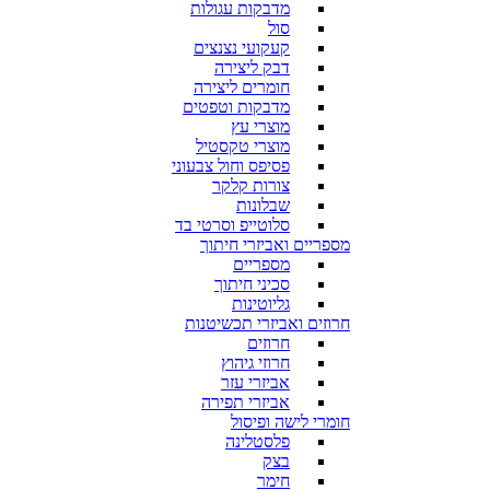
מדבקות עגולות
סול
קעקועי נצנצים
דבק ליצירה
חומרים ליצירה
מדבקות וטפטים
מוצרי עץ
מוצרי טקסטיל
פסיפס וחול צבעוני
צורות קלקר
שבלונות
סלוטייפ וסרטי בד
מספריים ואביזרי חיתוך
מספריים
סכיני חיתוך
גליוטינות
חרוזים ואביזרי תכשיטנות
חרוזים
חרוזי גיהוץ
אביזרי עזר
אביזרי תפירה
חומרי לישה ופיסול
פלסטלינה
בצק
חימר