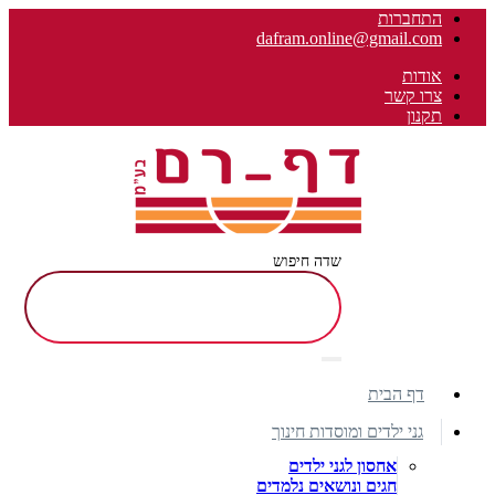
התחברות
dafram.online@gmail.com
אודות
צרו קשר
תקנון
שדה חיפוש
דף הבית
גני ילדים ומוסדות חינוך
אחסון לגני ילדים
חגים ונושאים נלמדים