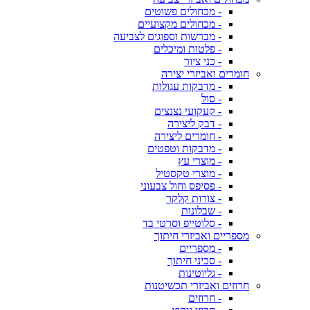
- מכחולים פשוטים
- מכחולים מקצועיים
- מברשות וספוגים לצביעה
- פלטות ומיכלים
- כני ציור
חומרים ואביזרי יצירה
- מדבקות עגולות
- סול
- קעקועי נצנצים
- דבק ליצירה
- חומרים ליצירה
- מדבקות וטפטים
- מוצרי עץ
- מוצרי טקסטיל
- פסיפס וחול צבעוני
- צורות קלקר
- שבלונות
- סלוטייפ וסרטי בד
מספריים ואביזרי חיתוך
- מספריים
- סכיני חיתוך
- גליוטינות
חרוזים ואביזרי תכשיטנות
- חרוזים