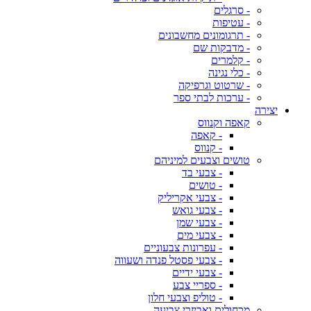
- סרגלים
- עטיפות
- תרגומונים מחשבונים
- מדבקות שם
- קלמרים
- כלי נגינה
- שרטוט וגרפיקה
- ערכות לבתי ספר
יצירה
קאפה וקנווס
- קאפה
- קנווס
טושים וצבעים למיניהם
- צבעי בד
- טושים
- צבעי אקריליק
- צבעי גואש
- צבעי שמן
- צבעי מים
- עפרונות צבעוניים
- צבעי פסטל פנדה ושעווה
- צבעי ידיים
- ספריי צבע
- טוליפ וצבעי חלון
מכחולים ואביזרי צביעה