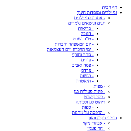
דף הבית
גני ילדים ומוסדות חינוך
- אחסון לגני ילדים
חגים ונושאים נלמדים
- בריאות
- חנוכה
- ט"ו בשבט
- יום המשפחה וחברות
- ימי הזיכרון ויום העצמאות
- סתיו וחורף
- פורים
- פסח ואביב
- פרדס
- רגשות
- תיאטרון
- מפות
- פינות פעילות בגן
- פסי קישוט
ריהוט לגן ולכיתה
- ספות
- הדפסה על מתנות
חומרי ניקיון ומזון
- אביזרי ניקוי
- חד-פעמי