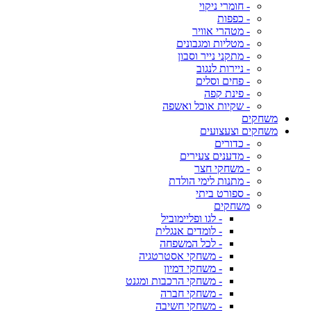
- חומרי ניקוי
- כפפות
- מטהרי אוויר
- מטליות ומגבונים
- מתקני נייר וסבון
- ניירות לנגוב
- פחים וסלים
- פינת קפה
- שקיות אוכל ואשפה
משחקים
משחקים וצעצועים
- כדורים
- מדענים צעירים
- משחקי חצר
- מתנות לימי הולדת
- ספורט ביתי
משחקים
- לגו ופליימוביל
- לומדים אנגלית
- לכל המשפחה
- משחקי אסטרטגיה
- משחקי דמיון
- משחקי הרכבות ומגנט
- משחקי חברה
- משחקי חשיבה