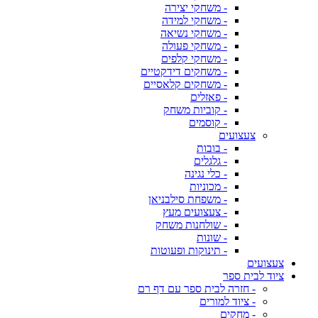
- משחקי יצירה
- משחקי למידה
- משחקי נשיאה
- משחקי פעולה
- משחקי קלפים
- משחקים דידקטיים
- משחקים קלאסיים
- פאזלים
- קוביות משחק
- קוסמים
צעצועים
- בובות
- גלגלים
- כלי נגינה
- מכוניות
- משפחת סילבניאן
- צעצועים מעץ
- שולחנות משחק
- שונות
- תינוקות ופעוטות
צעצועים
ציוד לבית ספר
- חזרה לבית ספר עם דף רם
- ציוד למורים
- מחקים