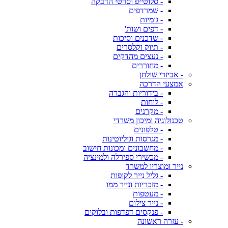
- סלוטייפ וסרטי הדבקה
- שמרדפים
- גומיות
- דפים ושות'
- שדכנים וסיכות
- תיוק וקלסרים
- נעצים מהדקים
- מחוררים
- אביזרי שולחן
אמצעי הדרכה
- בידוריות והגברה
- לוחות
- מקרנים
טכנולוגיה ומיכון משרדי
- טלפונים
- מגרסות וגיליוטינות
- מחשבונים ומכונות חישוב
- מכשירי ספירלה ולמינציה
נייר ומוצריו למשרד
- גליל נייר לקופות
- מזכריות ונייר ממו
- מעטפות
- נייר צילום
- פנקסים דפדפות ובלוקים
- עזרה ראשונה