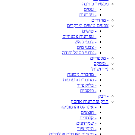
מכשירי כתיבה
- עטים
- עפרונות
- מחדדים
צבעים טושים ומרקרים
- טושים
- עפרונות צבעוניים
- צבעי גואש
- צבעי מים
- צבעי פסטל ופנדה
- מספריים
- טיפקס
נייר ושות'
- מחברת מכוונת
- מחברות ודפדפות
- בלוק ציור
- פנקסים
- דבק
תיוק ופתרונות אחסון
- אינדקס והרמוניקה
- חוצצים
- קלסרים
- שמרדפים
- תיקי ציור
- תיקיות אוגדנים ופולדרים