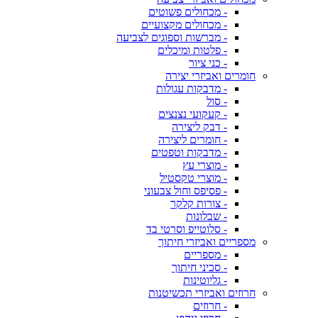
- מכחולים פשוטים
- מכחולים מקצועיים
- מברשות וספוגים לצביעה
- פלטות ומיכלים
- כני ציור
חומרים ואביזרי יצירה
- מדבקות עגולות
- סול
- קעקועי נצנצים
- דבק ליצירה
- חומרים ליצירה
- מדבקות וטפטים
- מוצרי עץ
- מוצרי טקסטיל
- פסיפס וחול צבעוני
- צורות קלקר
- שבלונות
- סלוטייפ וסרטי בד
מספריים ואביזרי חיתוך
- מספריים
- סכיני חיתוך
- גליוטינות
חרוזים ואביזרי תכשיטנות
- חרוזים