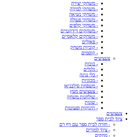
- משחקי יצירה
- משחקי למידה
- משחקי נשיאה
- משחקי פעולה
- משחקי קלפים
- משחקים דידקטיים
- משחקים קלאסיים
- פאזלים
- קוביות משחק
- קוסמים
צעצועים
- בובות
- גלגלים
- כלי נגינה
- מכוניות
- משפחת סילבניאן
- צעצועים מעץ
- שולחנות משחק
- שונות
- תינוקות ופעוטות
צעצועים
ציוד לבית ספר
- חזרה לבית ספר עם דף רם
- ציוד למורים
- מחקים