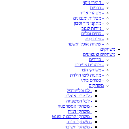
- חומרי ניקוי
- כפפות
- מטהרי אוויר
- מטליות ומגבונים
- מתקני נייר וסבון
- ניירות לנגוב
- פחים וסלים
- פינת קפה
- שקיות אוכל ואשפה
משחקים
משחקים וצעצועים
- כדורים
- מדענים צעירים
- משחקי חצר
- מתנות לימי הולדת
- ספורט ביתי
משחקים
- לגו ופליימוביל
- לומדים אנגלית
- לכל המשפחה
- משחקי אסטרטגיה
- משחקי דמיון
- משחקי הרכבות ומגנט
- משחקי חברה
- משחקי חשיבה