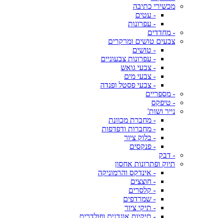
מכשירי כתיבה
- עטים
- עפרונות
- מחדדים
צבעים טושים ומרקרים
- טושים
- עפרונות צבעוניים
- צבעי גואש
- צבעי מים
- צבעי פסטל ופנדה
- מספריים
- טיפקס
נייר ושות'
- מחברת מכוונת
- מחברות ודפדפות
- בלוק ציור
- פנקסים
- דבק
תיוק ופתרונות אחסון
- אינדקס והרמוניקה
- חוצצים
- קלסרים
- שמרדפים
- תיקי ציור
- תיקיות אוגדנים ופולדרים