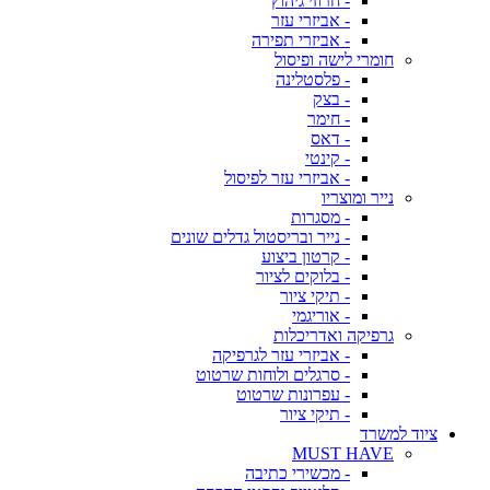
- חרוזי גיהוץ
- אביזרי עזר
- אביזרי תפירה
חומרי לישה ופיסול
- פלסטלינה
- בצק
- חימר
- דאס
- קינטי
- אביזרי עזר לפיסול
נייר ומוצריו
- מסגרות
- נייר ובריסטול גדלים שונים
- קרטון ביצוע
- בלוקים לציור
- תיקי ציור
- אוריגמי
גרפיקה ואדריכלות
- אביזרי עזר לגרפיקה
- סרגלים ולוחות שרטוט
- עפרונות שרטוט
- תיקי ציור
ציוד למשרד
MUST HAVE
- מכשירי כתיבה