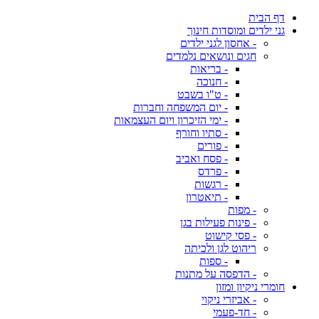
דף הבית
גני ילדים ומוסדות חינוך
- אחסון לגני ילדים
חגים ונושאים נלמדים
- בריאות
- חנוכה
- ט"ו בשבט
- יום המשפחה וחברות
- ימי הזיכרון ויום העצמאות
- סתיו וחורף
- פורים
- פסח ואביב
- פרדס
- רגשות
- תיאטרון
- מפות
- פינות פעילות בגן
- פסי קישוט
ריהוט לגן ולכיתה
- ספות
- הדפסה על מתנות
חומרי ניקיון ומזון
- אביזרי ניקוי
- חד-פעמי