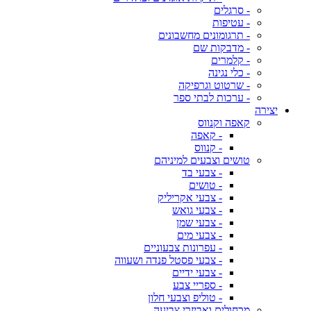
- סרגלים
- עטיפות
- תרגומונים מחשבונים
- מדבקות שם
- קלמרים
- כלי נגינה
- שרטוט וגרפיקה
- ערכות לבתי ספר
יצירה
קאפה וקנווס
- קאפה
- קנווס
טושים וצבעים למיניהם
- צבעי בד
- טושים
- צבעי אקריליק
- צבעי גואש
- צבעי שמן
- צבעי מים
- עפרונות צבעוניים
- צבעי פסטל פנדה ושעווה
- צבעי ידיים
- ספריי צבע
- טוליפ וצבעי חלון
מכחולים ואביזרי צביעה