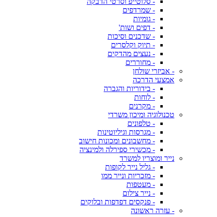
- סלוטייפ וסרטי הדבקה
- שמרדפים
- גומיות
- דפים ושות'
- שדכנים וסיכות
- תיוק וקלסרים
- נעצים מהדקים
- מחוררים
- אביזרי שולחן
אמצעי הדרכה
- בידוריות והגברה
- לוחות
- מקרנים
טכנולוגיה ומיכון משרדי
- טלפונים
- מגרסות וגיליוטינות
- מחשבונים ומכונות חישוב
- מכשירי ספירלה ולמינציה
נייר ומוצריו למשרד
- גליל נייר לקופות
- מזכריות ונייר ממו
- מעטפות
- נייר צילום
- פנקסים דפדפות ובלוקים
- עזרה ראשונה