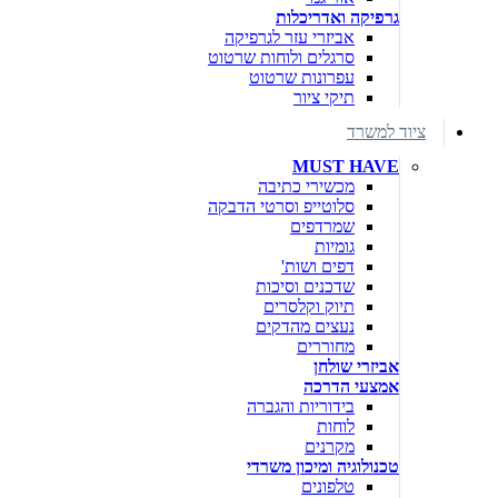
גרפיקה ואדריכלות
אביזרי עזר לגרפיקה
סרגלים ולוחות שרטוט
עפרונות שרטוט
תיקי ציור
ציוד למשרד
MUST HAVE
מכשירי כתיבה
סלוטייפ וסרטי הדבקה
שמרדפים
גומיות
דפים ושות'
שדכנים וסיכות
תיוק וקלסרים
נעצים מהדקים
מחוררים
אביזרי שולחן
אמצעי הדרכה
בידוריות והגברה
לוחות
מקרנים
טכנולוגיה ומיכון משרדי
טלפונים