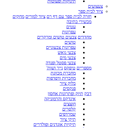
תינוקות ופעוטות
צעצועים
ציוד לבית ספר
חזרה לבית ספר עם דף רם
ציוד למורים
מחקים
מכשירי כתיבה
עטים
עפרונות
מחדדים
צבעים טושים ומרקרים
טושים
עפרונות צבעוניים
צבעי גואש
צבעי מים
צבעי פסטל ופנדה
מספריים
טיפקס
נייר ושות'
מחברת מכוונת
מחברות ודפדפות
בלוק ציור
פנקסים
דבק
תיוק ופתרונות אחסון
אינדקס והרמוניקה
חוצצים
קלסרים
שמרדפים
תיקי ציור
תיקיות אוגדנים ופולדרים