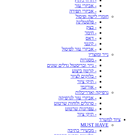
- חרוזי גיהוץ
- אביזרי עזר
- אביזרי תפירה
חומרי לישה ופיסול
- פלסטלינה
- בצק
- חימר
- דאס
- קינטי
- אביזרי עזר לפיסול
נייר ומוצריו
- מסגרות
- נייר ובריסטול גדלים שונים
- קרטון ביצוע
- בלוקים לציור
- תיקי ציור
- אוריגמי
גרפיקה ואדריכלות
- אביזרי עזר לגרפיקה
- סרגלים ולוחות שרטוט
- עפרונות שרטוט
- תיקי ציור
ציוד למשרד
MUST HAVE
- מכשירי כתיבה