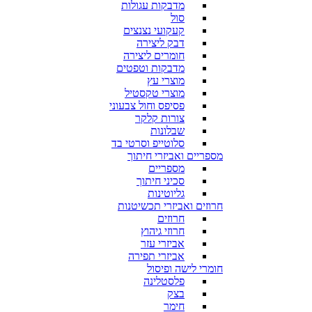
מדבקות עגולות
סול
קעקועי נצנצים
דבק ליצירה
חומרים ליצירה
מדבקות וטפטים
מוצרי עץ
מוצרי טקסטיל
פסיפס וחול צבעוני
צורות קלקר
שבלונות
סלוטייפ וסרטי בד
מספריים ואביזרי חיתוך
מספריים
סכיני חיתוך
גליוטינות
חרוזים ואביזרי תכשיטנות
חרוזים
חרוזי גיהוץ
אביזרי עזר
אביזרי תפירה
חומרי לישה ופיסול
פלסטלינה
בצק
חימר