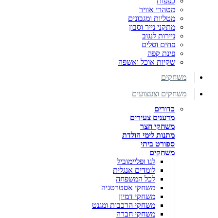
כפפות
מטהרי אוויר
מטליות ומגבונים
מתקני נייר וסבון
ניירות לנגוב
פחים וסלים
פינת קפה
שקיות אוכל ואשפה
משחקים
משחקים וצעצועים
כדורים
מדענים צעירים
משחקי חצר
מתנות לימי הולדת
ספורט ביתי
משחקים
לגו ופליימוביל
לומדים אנגלית
לכל המשפחה
משחקי אסטרטגיה
משחקי דמיון
משחקי הרכבות ומגנט
משחקי חברה