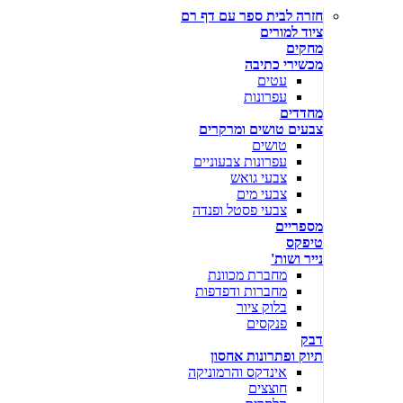
חזרה לבית ספר עם דף רם
ציוד למורים
מחקים
מכשירי כתיבה
עטים
עפרונות
מחדדים
צבעים טושים ומרקרים
טושים
עפרונות צבעוניים
צבעי גואש
צבעי מים
צבעי פסטל ופנדה
מספריים
טיפקס
נייר ושות'
מחברת מכוונת
מחברות ודפדפות
בלוק ציור
פנקסים
דבק
תיוק ופתרונות אחסון
אינדקס והרמוניקה
חוצצים