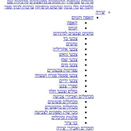
סרגלים
עטיפות
תרגומונים מחשבונים
מדבקות שם
קלמרים
כלי נגינה
שרטוט וגרפיקה
ערכות לבתי ספר
יצירה
קאפה וקנווס
קאפה
קנווס
טושים וצבעים למיניהם
צבעי בד
טושים
צבעי אקריליק
צבעי גואש
צבעי שמן
צבעי מים
עפרונות צבעוניים
צבעי פסטל פנדה ושעווה
צבעי ידיים
ספריי צבע
טוליפ וצבעי חלון
מכחולים ואביזרי צביעה
מכחולים פשוטים
מכחולים מקצועיים
מברשות וספוגים לצביעה
פלטות ומיכלים
כני ציור
חומרים ואביזרי יצירה