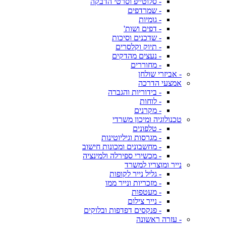
- סלוטייפ וסרטי הדבקה
- שמרדפים
- גומיות
- דפים ושות'
- שדכנים וסיכות
- תיוק וקלסרים
- נעצים מהדקים
- מחוררים
- אביזרי שולחן
אמצעי הדרכה
- בידוריות והגברה
- לוחות
- מקרנים
טכנולוגיה ומיכון משרדי
- טלפונים
- מגרסות וגיליוטינות
- מחשבונים ומכונות חישוב
- מכשירי ספירלה ולמינציה
נייר ומוצריו למשרד
- גליל נייר לקופות
- מזכריות ונייר ממו
- מעטפות
- נייר צילום
- פנקסים דפדפות ובלוקים
- עזרה ראשונה