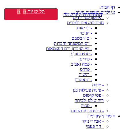
דף הבית
סל קניות
0
0
גני ילדים ומוסדות חינוך
התחברות \ הרשמה
- אחסון לגני ילדים
חגים ונושאים נלמדים
- בריאות
- חנוכה
- ט"ו בשבט
- יום המשפחה וחברות
- ימי הזיכרון ויום העצמאות
- סתיו וחורף
- פורים
- פסח ואביב
- פרדס
- רגשות
- תיאטרון
- מפות
- פינות פעילות בגן
- פסי קישוט
ריהוט לגן ולכיתה
- ספות
- הדפסה על מתנות
חומרי ניקיון ומזון
- אביזרי ניקוי
- חד-פעמי