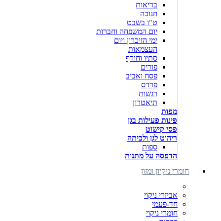
בריאות
חנוכה
ט"ו בשבט
יום המשפחה וחברות
ימי הזיכרון ויום
העצמאות
סתיו וחורף
פורים
פסח ואביב
פרדס
רגשות
תיאטרון
מפות
פינות פעילות בגן
פסי קישוט
ריהוט לגן ולכיתה
ספות
הדפסה על מתנות
חומרי ניקיון ומזון
אביזרי ניקוי
חד-פעמי
חומרי ניקוי