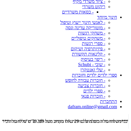
- ציוד משרדי מקיף
ריהוט משרדי
- כסאות משרדיים
חינוך מיוחד
- לאנשי חינוך ייעוץ וטיפול
- מוטוריקה עדינה וגסה
- משחקי רגשות
- משחקים טיפוליים
- ספרי רגשות
- פיזיותרפיה ושיקום
- קלינאות תקשורת
- ריפוי בעיסוק
- שובי - Schubi
- שלי זאנטקרן
ספרי ילדים ילדים וחוברות
- חוברות עבודה לחופש
- חוברות צביעה
- ספרי ילדים
- חוברות פנאי
התחברות
dafram.online@gmail.com
***משלוח עד הבית מוזל ב- 29 ש"ח בקניה מעל 289 ש"ח שליח עד הבית ***
***מש