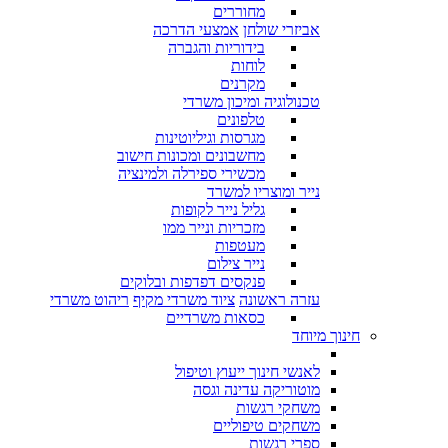
מחוררים
אביזרי שולחן
אמצעי הדרכה
בידוריות והגברה
לוחות
מקרנים
טכנולוגיה ומיכון משרדי
טלפונים
מגרסות וגיליוטינות
מחשבונים ומכונות חישוב
מכשירי ספירלה ולמינציה
נייר ומוצריו למשרד
גליל נייר לקופות
מזכריות ונייר ממו
מעטפות
נייר צילום
פנקסים דפדפות ובלוקים
עזרה ראשונה
ציוד משרדי מקיף
ריהוט משרדי
כסאות משרדיים
חינוך מיוחד
לאנשי חינוך ייעוץ וטיפול
מוטוריקה עדינה וגסה
משחקי רגשות
משחקים טיפוליים
ספרי רגשות