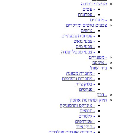
מכשירי כתיבה
- עטים
- עפרונות
- מחדדים
צבעים טושים ומרקרים
- טושים
- עפרונות צבעוניים
- צבעי גואש
- צבעי מים
- צבעי פסטל ופנדה
- מספריים
- טיפקס
נייר ושות'
- מחברת מכוונת
- מחברות ודפדפות
- בלוק ציור
- פנקסים
- דבק
תיוק ופתרונות אחסון
- אינדקס והרמוניקה
- חוצצים
- קלסרים
- שמרדפים
- תיקי ציור
- תיקיות אוגדנים ופולדרים