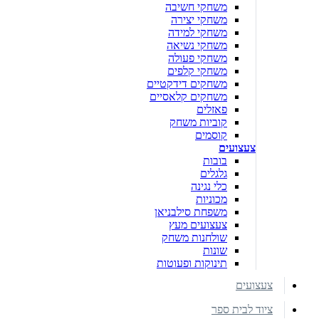
משחקי חשיבה
משחקי יצירה
משחקי למידה
משחקי נשיאה
משחקי פעולה
משחקי קלפים
משחקים דידקטיים
משחקים קלאסיים
פאזלים
קוביות משחק
קוסמים
צעצועים
בובות
גלגלים
כלי נגינה
מכוניות
משפחת סילבניאן
צעצועים מעץ
שולחנות משחק
שונות
תינוקות ופעוטות
צעצועים
ציוד לבית ספר