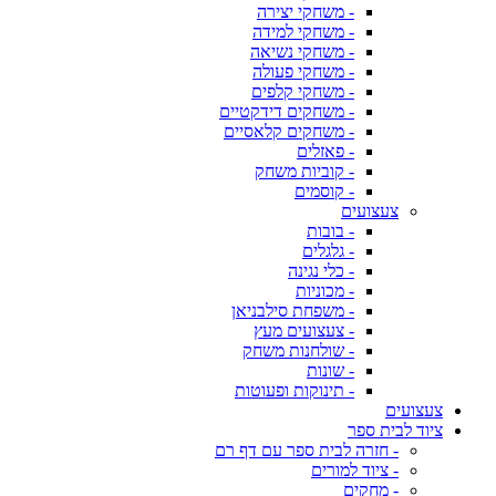
- משחקי יצירה
- משחקי למידה
- משחקי נשיאה
- משחקי פעולה
- משחקי קלפים
- משחקים דידקטיים
- משחקים קלאסיים
- פאזלים
- קוביות משחק
- קוסמים
צעצועים
- בובות
- גלגלים
- כלי נגינה
- מכוניות
- משפחת סילבניאן
- צעצועים מעץ
- שולחנות משחק
- שונות
- תינוקות ופעוטות
צעצועים
ציוד לבית ספר
- חזרה לבית ספר עם דף רם
- ציוד למורים
- מחקים