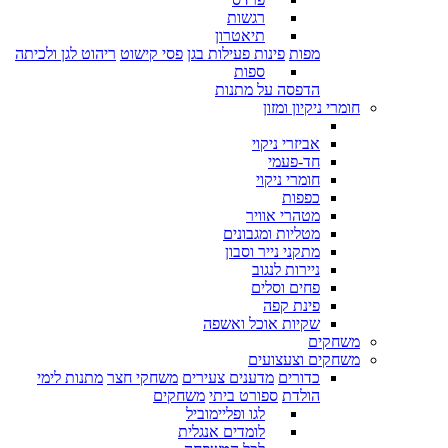
רגשות
תיאטרון
מפות
פינות פעילות בגן
פסי קישוט
ריהוט לגן ולכיתה
ספות
הדפסה על מתנות
חומרי ניקיון ומזון
אביזרי ניקוי
חד-פעמי
חומרי ניקוי
כפפות
מטהרי אוויר
מטליות ומגבונים
מתקני נייר וסבון
ניירות לנגוב
פחים וסלים
פינת קפה
שקיות אוכל ואשפה
משחקים
משחקים וצעצועים
כדורים
מדענים צעירים
משחקי חצר
מתנות לימי
הולדת
ספורט ביתי
משחקים
לגו ופליימוביל
לומדים אנגלית