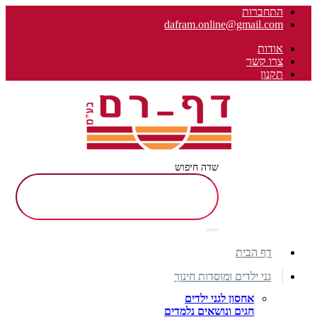
התחברות
dafram.online@gmail.com
אודות
צרו קשר
תקנון
שדה חיפוש
דף הבית
גני ילדים ומוסדות חינוך
אחסון לגני ילדים
חגים ונושאים נלמדים