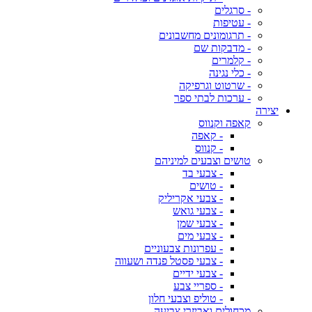
- סרגלים
- עטיפות
- תרגומונים מחשבונים
- מדבקות שם
- קלמרים
- כלי נגינה
- שרטוט וגרפיקה
- ערכות לבתי ספר
יצירה
קאפה וקנווס
- קאפה
- קנווס
טושים וצבעים למיניהם
- צבעי בד
- טושים
- צבעי אקריליק
- צבעי גואש
- צבעי שמן
- צבעי מים
- עפרונות צבעוניים
- צבעי פסטל פנדה ושעווה
- צבעי ידיים
- ספריי צבע
- טוליפ וצבעי חלון
מכחולים ואביזרי צביעה