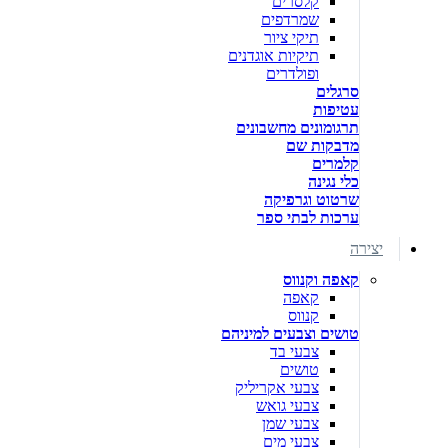
קלסרים
שמרדפים
תיקי ציור
תיקיות אוגדנים
ופולדרים
סרגלים
עטיפות
תרגומונים מחשבונים
מדבקות שם
קלמרים
כלי נגינה
שרטוט וגרפיקה
ערכות לבתי ספר
יצירה
קאפה וקנווס
קאפה
קנווס
טושים וצבעים למיניהם
צבעי בד
טושים
צבעי אקריליק
צבעי גואש
צבעי שמן
צבעי מים