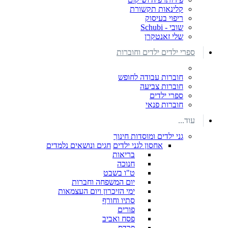
קלינאות תקשורת
ריפוי בעיסוק
שובי - Schubi
שלי זאנטקרן
ספרי ילדים ילדים וחוברות
חוברות עבודה לחופש
חוברות צביעה
ספרי ילדים
חוברות פנאי
עוד...
גני ילדים ומוסדות חינוך
אחסון לגני ילדים
חגים ונושאים נלמדים
בריאות
חנוכה
ט"ו בשבט
יום המשפחה וחברות
ימי הזיכרון ויום העצמאות
סתיו וחורף
פורים
פסח ואביב
פרדס