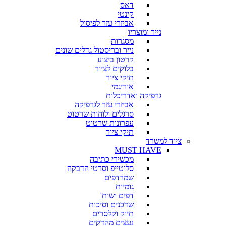
דאס
קינטי
אביזרי עזר לפיסול
נייר ומוצריו
מסגרות
נייר ובריסטול גדלים שונים
קרטון ביצוע
בלוקים לציור
תיקי ציור
אוריגמי
גרפיקה ואדריכלות
אביזרי עזר לגרפיקה
סרגלים ולוחות שרטוט
עפרונות שרטוט
תיקי ציור
ציוד למשרד
MUST HAVE
מכשירי כתיבה
סלוטייפ וסרטי הדבקה
שמרדפים
גומיות
דפים ושות'
שדכנים וסיכות
תיוק וקלסרים
נעצים מהדקים