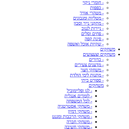
- חומרי ניקוי
- כפפות
- מטהרי אוויר
- מטליות ומגבונים
- מתקני נייר וסבון
- ניירות לנגוב
- פחים וסלים
- פינת קפה
- שקיות אוכל ואשפה
משחקים
משחקים וצעצועים
- כדורים
- מדענים צעירים
- משחקי חצר
- מתנות לימי הולדת
- ספורט ביתי
משחקים
- לגו ופליימוביל
- לומדים אנגלית
- לכל המשפחה
- משחקי אסטרטגיה
- משחקי דמיון
- משחקי הרכבות ומגנט
- משחקי חברה
- משחקי חשיבה