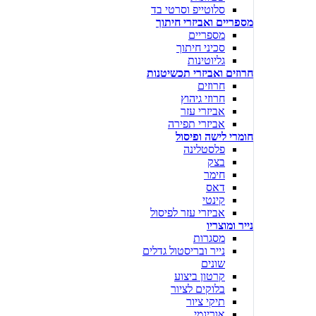
סלוטייפ וסרטי בד
מספריים ואביזרי חיתוך
מספריים
סכיני חיתוך
גליוטינות
חרוזים ואביזרי תכשיטנות
חרוזים
חרוזי גיהוץ
אביזרי עזר
אביזרי תפירה
חומרי לישה ופיסול
פלסטלינה
בצק
חימר
דאס
קינטי
אביזרי עזר לפיסול
נייר ומוצריו
מסגרות
נייר ובריסטול גדלים
שונים
קרטון ביצוע
בלוקים לציור
תיקי ציור
אוריגמי