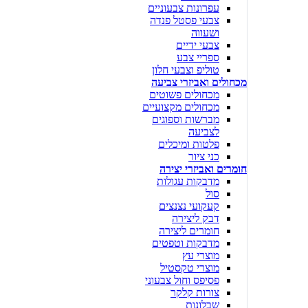
עפרונות צבעוניים
צבעי פסטל פנדה
ושעווה
צבעי ידיים
ספריי צבע
טוליפ וצבעי חלון
מכחולים ואביזרי צביעה
מכחולים פשוטים
מכחולים מקצועיים
מברשות וספוגים
לצביעה
פלטות ומיכלים
כני ציור
חומרים ואביזרי יצירה
מדבקות עגולות
סול
קעקועי נצנצים
דבק ליצירה
חומרים ליצירה
מדבקות וטפטים
מוצרי עץ
מוצרי טקסטיל
פסיפס וחול צבעוני
צורות קלקר
שבלונות