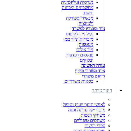
מגרסות וגיליוטינות
מחשבונים ומכונות
חישוב
מכשירי ספירלה
ולמינציה
נייר ומוצריו למשרד
גליל נייר לקופות
מזכריות ונייר ממו
מעטפות
נייר צילום
פנקסים דפדפות
ובלוקים
עזרה ראשונה
ציוד משרדי מקיף
ריהוט משרדי
כסאות משרדיים
חינוך מיוחד
לאנשי חינוך ייעוץ וטיפול
מוטוריקה עדינה וגסה
משחקי רגשות
משחקים טיפוליים
ספרי רגשות
פיזיותרפיה ושיקום