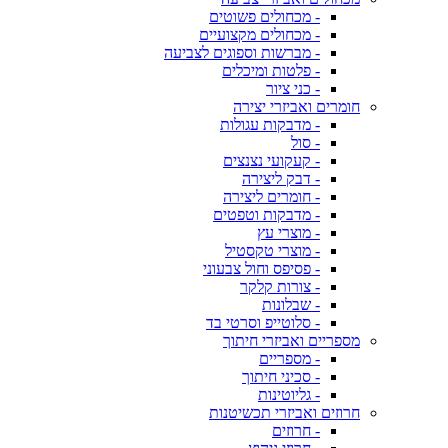
- מכחולים פשוטים
- מכחולים מקצועיים
- מברשות וספוגים לצביעה
- פלטות ומיכלים
- כני ציור
חומרים ואביזרי יצירה
- מדבקות עגולות
- סול
- קעקועי נצנצים
- דבק ליצירה
- חומרים ליצירה
- מדבקות וטפטים
- מוצרי עץ
- מוצרי טקסטיל
- פסיפס וחול צבעוני
- צורות קלקר
- שבלונות
- סלוטייפ וסרטי בד
מספריים ואביזרי חיתוך
- מספריים
- סכיני חיתוך
- גליוטינות
חרוזים ואביזרי תכשיטנות
- חרוזים