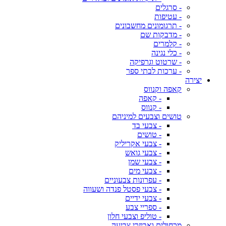
- סרגלים
- עטיפות
- תרגומונים מחשבונים
- מדבקות שם
- קלמרים
- כלי נגינה
- שרטוט וגרפיקה
- ערכות לבתי ספר
יצירה
קאפה וקנווס
- קאפה
- קנווס
טושים וצבעים למיניהם
- צבעי בד
- טושים
- צבעי אקריליק
- צבעי גואש
- צבעי שמן
- צבעי מים
- עפרונות צבעוניים
- צבעי פסטל פנדה ושעווה
- צבעי ידיים
- ספריי צבע
- טוליפ וצבעי חלון
מכחולים ואביזרי צביעה