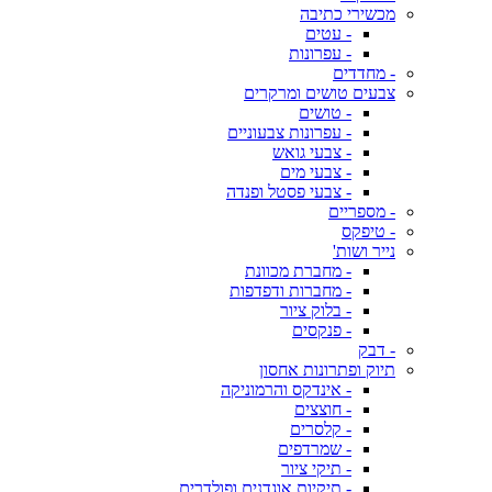
מכשירי כתיבה
- עטים
- עפרונות
- מחדדים
צבעים טושים ומרקרים
- טושים
- עפרונות צבעוניים
- צבעי גואש
- צבעי מים
- צבעי פסטל ופנדה
- מספריים
- טיפקס
נייר ושות'
- מחברת מכוונת
- מחברות ודפדפות
- בלוק ציור
- פנקסים
- דבק
תיוק ופתרונות אחסון
- אינדקס והרמוניקה
- חוצצים
- קלסרים
- שמרדפים
- תיקי ציור
- תיקיות אוגדנים ופולדרים