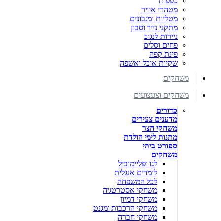
כפפות
מטהרי אוויר
מטליות ומגבונים
מתקני נייר וסבון
ניירות לנגוב
פחים וסלים
פינת קפה
שקיות אוכל ואשפה
משחקים
משחקים וצעצועים
כדורים
מדענים צעירים
משחקי חצר
מתנות לימי הולדת
ספורט ביתי
משחקים
לגו ופליימוביל
לומדים אנגלית
לכל המשפחה
משחקי אסטרטגיה
משחקי דמיון
משחקי הרכבות ומגנט
משחקי חברה