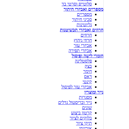
סלוטייפ וסרטי בד
מספריים ואביזרי חיתוך
מספריים
סכיני חיתוך
גליוטינות
חרוזים ואביזרי תכשיטנות
חרוזים
חרוזי גיהוץ
אביזרי עזר
אביזרי תפירה
חומרי לישה ופיסול
פלסטלינה
בצק
חימר
דאס
קינטי
אביזרי עזר לפיסול
נייר ומוצריו
מסגרות
נייר ובריסטול גדלים
שונים
קרטון ביצוע
בלוקים לציור
תיקי ציור
אוריגמי