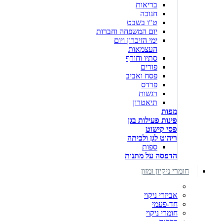
בריאות
חנוכה
ט"ו בשבט
יום המשפחה וחברות
ימי הזיכרון ויום
העצמאות
סתיו וחורף
פורים
פסח ואביב
פרדס
רגשות
תיאטרון
מפות
פינות פעילות בגן
פסי קישוט
ריהוט לגן ולכיתה
ספות
הדפסה על מתנות
חומרי ניקיון ומזון
אביזרי ניקוי
חד-פעמי
חומרי ניקוי