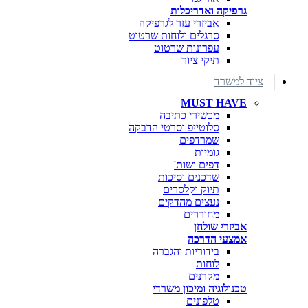
גרפיקה ואדריכלות
אביזרי עזר לגרפיקה
סרגלים ולוחות שרטוט
עפרונות שרטוט
תיקי ציור
ציוד למשרד
MUST HAVE
מכשירי כתיבה
סלוטייפ וסרטי הדבקה
שמרדפים
גומיות
דפים ושות'
שדכנים וסיכות
תיוק וקלסרים
נעצים מהדקים
מחוררים
אביזרי שולחן
אמצעי הדרכה
בידוריות והגברה
לוחות
מקרנים
טכנולוגיה ומיכון משרדי
טלפונים