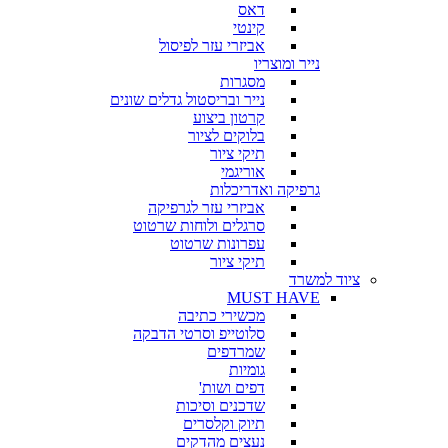
דאס
קינטי
אביזרי עזר לפיסול
נייר ומוצריו
מסגרות
נייר ובריסטול גדלים שונים
קרטון ביצוע
בלוקים לציור
תיקי ציור
אוריגמי
גרפיקה ואדריכלות
אביזרי עזר לגרפיקה
סרגלים ולוחות שרטוט
עפרונות שרטוט
תיקי ציור
ציוד למשרד
MUST HAVE
מכשירי כתיבה
סלוטייפ וסרטי הדבקה
שמרדפים
גומיות
דפים ושות'
שדכנים וסיכות
תיוק וקלסרים
נעצים מהדקים