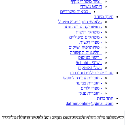
- ציוד משרדי מקיף
ריהוט משרדי
- כסאות משרדיים
חינוך מיוחד
- לאנשי חינוך ייעוץ וטיפול
- מוטוריקה עדינה וגסה
- משחקי רגשות
- משחקים טיפוליים
- ספרי רגשות
- פיזיותרפיה ושיקום
- קלינאות תקשורת
- ריפוי בעיסוק
- שובי - Schubi
- שלי זאנטקרן
ספרי ילדים ילדים וחוברות
- חוברות עבודה לחופש
- חוברות צביעה
- ספרי ילדים
- חוברות פנאי
התחברות
dafram.online@gmail.com
***משלוח עד הבית מוזל ב- 29 ש"ח בקניה מעל 289 ש"ח שליח עד הבית ***
***מש