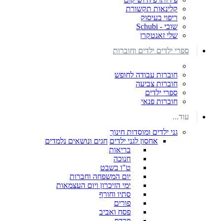
קלינאות תקשורת
ריפוי בעיסוק
שובי - Schubi
שלי זאנטקרן
ספרי ילדים ילדים וחוברות
חוברות עבודה לחופש
חוברות צביעה
ספרי ילדים
חוברות פנאי
עוד...
גני ילדים ומוסדות חינוך
אחסון לגני ילדים
חגים ונושאים נלמדים
בריאות
חנוכה
ט"ו בשבט
יום המשפחה וחברות
ימי הזיכרון ויום העצמאות
סתיו וחורף
פורים
פסח ואביב
פרדס