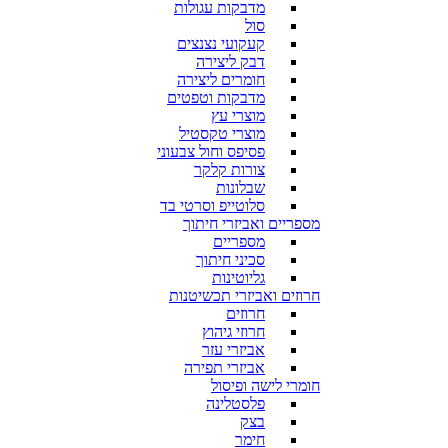
מדבקות עגולות
סול
קעקועי נצנצים
דבק ליצירה
חומרים ליצירה
מדבקות וטפטים
מוצרי עץ
מוצרי טקסטיל
פסיפס וחול צבעוני
צורות קלקר
שבלונות
סלוטייפ וסרטי בד
מספריים ואביזרי חיתוך
מספריים
סכיני חיתוך
גליוטינות
חרוזים ואביזרי תכשיטנות
חרוזים
חרוזי גיהוץ
אביזרי עזר
אביזרי תפירה
חומרי לישה ופיסול
פלסטלינה
בצק
חימר