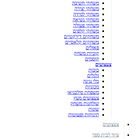
משחקי חשיבה
משחקי יצירה
משחקי למידה
משחקי נשיאה
משחקי פעולה
משחקי קלפים
משחקים דידקטיים
משחקים קלאסיים
פאזלים
קוביות משחק
קוסמים
צעצועים
בובות
גלגלים
כלי נגינה
מכוניות
משפחת סילבניאן
צעצועים מעץ
שולחנות משחק
שונות
תינוקות ופעוטות
צעצועים
ציוד לבית ספר