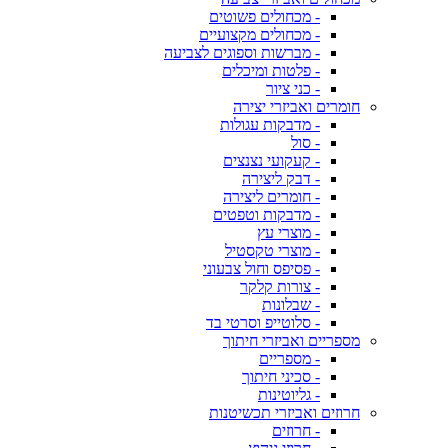
- מכחולים פשוטים
- מכחולים מקצועיים
- מברשות וספוגים לצביעה
- פלטות ומיכלים
- כני ציור
חומרים ואביזרי יצירה
- מדבקות עגולות
- סול
- קעקועי נצנצים
- דבק ליצירה
- חומרים ליצירה
- מדבקות וטפטים
- מוצרי עץ
- מוצרי טקסטיל
- פסיפס וחול צבעוני
- צורות קלקר
- שבלונות
- סלוטייפ וסרטי בד
מספריים ואביזרי חיתוך
- מספריים
- סכיני חיתוך
- גליוטינות
חרוזים ואביזרי תכשיטנות
- חרוזים