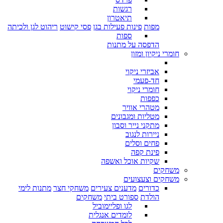
רגשות
תיאטרון
מפות
פינות פעילות בגן
פסי קישוט
ריהוט לגן ולכיתה
ספות
הדפסה על מתנות
חומרי ניקיון ומזון
אביזרי ניקוי
חד-פעמי
חומרי ניקוי
כפפות
מטהרי אוויר
מטליות ומגבונים
מתקני נייר וסבון
ניירות לנגוב
פחים וסלים
פינת קפה
שקיות אוכל ואשפה
משחקים
משחקים וצעצועים
כדורים
מדענים צעירים
משחקי חצר
מתנות לימי
הולדת
ספורט ביתי
משחקים
לגו ופליימוביל
לומדים אנגלית