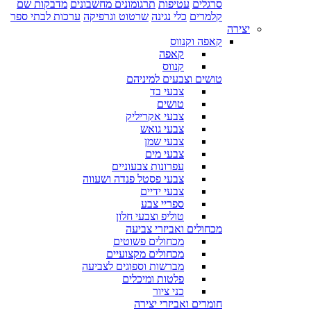
סרגלים
עטיפות
תרגומונים מחשבונים
מדבקות שם
קלמרים
כלי נגינה
שרטוט וגרפיקה
ערכות לבתי ספר
יצירה
קאפה וקנווס
קאפה
קנווס
טושים וצבעים למיניהם
צבעי בד
טושים
צבעי אקריליק
צבעי גואש
צבעי שמן
צבעי מים
עפרונות צבעוניים
צבעי פסטל פנדה ושעווה
צבעי ידיים
ספריי צבע
טוליפ וצבעי חלון
מכחולים ואביזרי צביעה
מכחולים פשוטים
מכחולים מקצועיים
מברשות וספוגים לצביעה
פלטות ומיכלים
כני ציור
חומרים ואביזרי יצירה