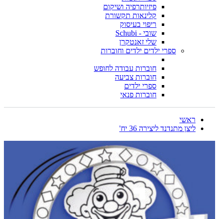
פיזיותרפיה ושיקום
קלינאות תקשורת
ריפוי בעיסוק
שובי - Schubi
שלי זאנטקרן
ספרי ילדים ילדים וחוברות
חוברות עבודה לחופש
חוברות צביעה
ספרי ילדים
חוברות פנאי
ראשי
ליצן מתנדנד ליצירה 36 יח'