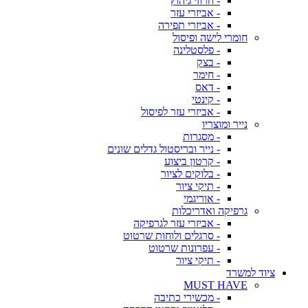
- חרוזי גיהוץ
- אביזרי עזר
- אביזרי תפירה
חומרי לישה ופיסול
- פלסטלינה
- בצק
- חימר
- דאס
- קינטי
- אביזרי עזר לפיסול
נייר ומוצריו
- מסגרות
- נייר ובריסטול גדלים שונים
- קרטון ביצוע
- בלוקים לציור
- תיקי ציור
- אוריגמי
גרפיקה ואדריכלות
- אביזרי עזר לגרפיקה
- סרגלים ולוחות שרטוט
- עפרונות שרטוט
- תיקי ציור
ציוד למשרד
MUST HAVE
- מכשירי כתיבה