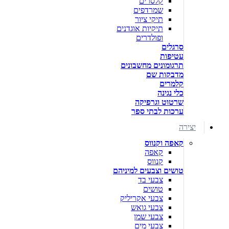
קלסרים
שמרדפים
תיקי ציור
תיקיות אוגדנים
ופולדרים
סרגלים
עטיפות
תרגומונים מחשבונים
מדבקות שם
קלמרים
כלי נגינה
שרטוט וגרפיקה
ערכות לבתי ספר
יצירה
קאפה וקנווס
קאפה
קנווס
טושים וצבעים למיניהם
צבעי בד
טושים
צבעי אקריליק
צבעי גואש
צבעי שמן
צבעי מים