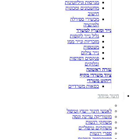
מגרסות וגיליוטינות
מחשבונים ומכונות
חישוב
מכשירי ספירלה
ולמינציה
נייר ומוצריו למשרד
גליל נייר לקופות
מזכריות ונייר ממו
מעטפות
נייר צילום
פנקסים דפדפות
ובלוקים
עזרה ראשונה
ציוד משרדי מקיף
ריהוט משרדי
כסאות משרדיים
חינוך מיוחד
לאנשי חינוך ייעוץ וטיפול
מוטוריקה עדינה וגסה
משחקי רגשות
משחקים טיפוליים
ספרי רגשות
פיזיותרפיה ושיקום