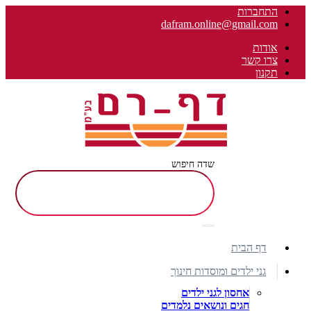
התחברות
dafram.online@gmail.com
אודות
צרו קשר
תקנון
שדה חיפוש
דף הבית
גני ילדים ומוסדות חינוך
אחסון לגני ילדים
חגים ונושאים נלמדים