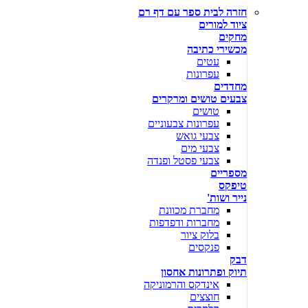
חזרה לבית ספר עם דף רם
ציוד למורים
מחקים
מכשירי כתיבה
עטים
עפרונות
מחדדים
צבעים טושים ומרקרים
טושים
עפרונות צבעוניים
צבעי גואש
צבעי מים
צבעי פסטל ופנדה
מספריים
טיפקס
נייר ושות'
מחברת מכוונת
מחברות ודפדפות
בלוק ציור
פנקסים
דבק
תיוק ופתרונות אחסון
אינדקס והרמוניקה
חוצצים