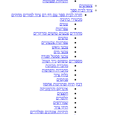
תינוקות ופעוטות
צעצועים
ציוד לבית ספר
חזרה לבית ספר עם דף רם
ציוד למורים
מחקים
מכשירי כתיבה
עטים
עפרונות
מחדדים
צבעים טושים ומרקרים
טושים
עפרונות צבעוניים
צבעי גואש
צבעי מים
צבעי פסטל ופנדה
מספריים
טיפקס
נייר ושות'
מחברת מכוונת
מחברות ודפדפות
בלוק ציור
פנקסים
דבק
תיוק ופתרונות אחסון
אינדקס והרמוניקה
חוצצים
קלסרים
שמרדפים
תיקי ציור
תיקיות אוגדנים ופולדרים