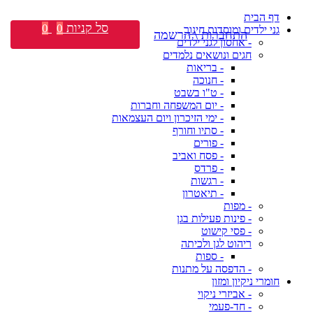
דף הבית
סל קניות
0
0
גני ילדים ומוסדות חינוך
התחברות \ הרשמה
- אחסון לגני ילדים
חגים ונושאים נלמדים
- בריאות
- חנוכה
- ט"ו בשבט
- יום המשפחה וחברות
- ימי הזיכרון ויום העצמאות
- סתיו וחורף
- פורים
- פסח ואביב
- פרדס
- רגשות
- תיאטרון
- מפות
- פינות פעילות בגן
- פסי קישוט
ריהוט לגן ולכיתה
- ספות
- הדפסה על מתנות
חומרי ניקיון ומזון
- אביזרי ניקוי
- חד-פעמי