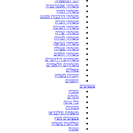
לכל המשפחה
משחקי אסטרטגיה
משחקי דמיון
משחקי הרכבות ומגנט
משחקי חברה
משחקי חשיבה
משחקי יצירה
משחקי למידה
משחקי נשיאה
משחקי פעולה
משחקי קלפים
משחקים דידקטיים
משחקים קלאסיים
פאזלים
קוביות משחק
קוסמים
צעצועים
בובות
גלגלים
כלי נגינה
מכוניות
משפחת סילבניאן
צעצועים מעץ
שולחנות משחק
שונות