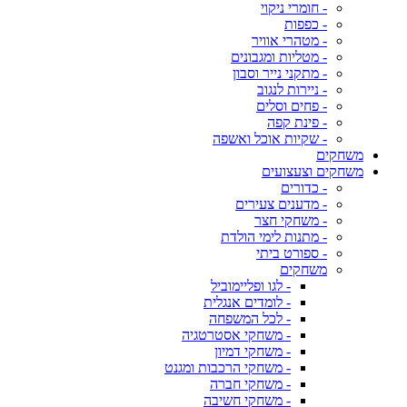
- חומרי ניקוי
- כפפות
- מטהרי אוויר
- מטליות ומגבונים
- מתקני נייר וסבון
- ניירות לנגוב
- פחים וסלים
- פינת קפה
- שקיות אוכל ואשפה
משחקים
משחקים וצעצועים
- כדורים
- מדענים צעירים
- משחקי חצר
- מתנות לימי הולדת
- ספורט ביתי
משחקים
- לגו ופליימוביל
- לומדים אנגלית
- לכל המשפחה
- משחקי אסטרטגיה
- משחקי דמיון
- משחקי הרכבות ומגנט
- משחקי חברה
- משחקי חשיבה