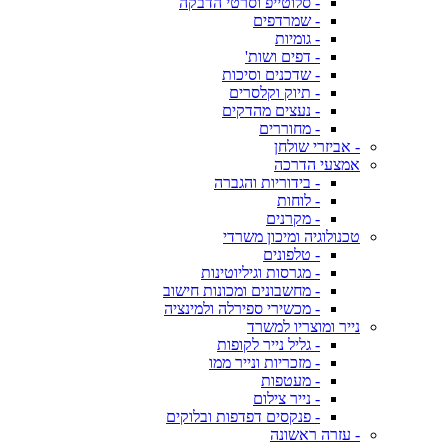
- סלוטייפ וסרטי הדבקה
- שמרדפים
- גומיות
- דפים ושות'
- שדכנים וסיכות
- תיוק וקלסרים
- נעצים מהדקים
- מחוררים
- אביזרי שולחן
אמצעי הדרכה
- בידוריות והגברה
- לוחות
- מקרנים
טכנולוגיה ומיכון משרדי
- טלפונים
- מגרסות וגיליוטינות
- מחשבונים ומכונות חישוב
- מכשירי ספירלה ולמינציה
נייר ומוצריו למשרד
- גליל נייר לקופות
- מזכריות ונייר ממו
- מעטפות
- נייר צילום
- פנקסים דפדפות ובלוקים
- עזרה ראשונה