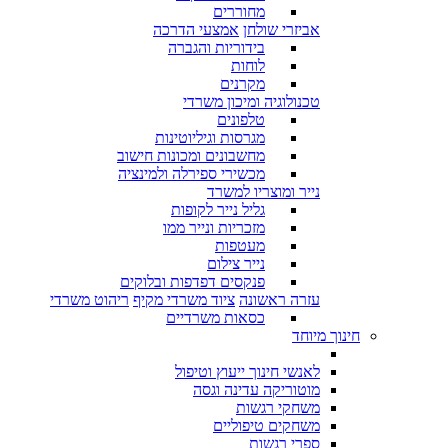
מחוררים
אביזרי שולחן
אמצעי הדרכה
בידוריות והגברה
לוחות
מקרנים
טכנולוגיה ומיכון משרדי
טלפונים
מגרסות וגיליוטינות
מחשבונים ומכונות חישוב
מכשירי ספירלה ולמינציה
נייר ומוצריו למשרד
גליל נייר לקופות
מזכריות ונייר ממו
מעטפות
נייר צילום
פנקסים דפדפות ובלוקים
עזרה ראשונה
ציוד משרדי מקיף
ריהוט משרדי
כסאות משרדיים
חינוך מיוחד
לאנשי חינוך ייעוץ וטיפול
מוטוריקה עדינה וגסה
משחקי רגשות
משחקים טיפוליים
ספרי רגשות