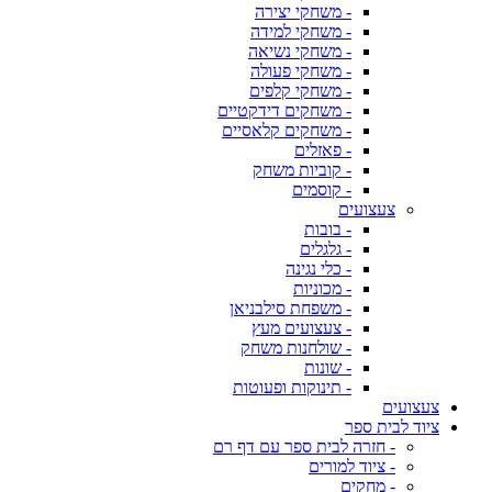
- משחקי יצירה
- משחקי למידה
- משחקי נשיאה
- משחקי פעולה
- משחקי קלפים
- משחקים דידקטיים
- משחקים קלאסיים
- פאזלים
- קוביות משחק
- קוסמים
צעצועים
- בובות
- גלגלים
- כלי נגינה
- מכוניות
- משפחת סילבניאן
- צעצועים מעץ
- שולחנות משחק
- שונות
- תינוקות ופעוטות
צעצועים
ציוד לבית ספר
- חזרה לבית ספר עם דף רם
- ציוד למורים
- מחקים