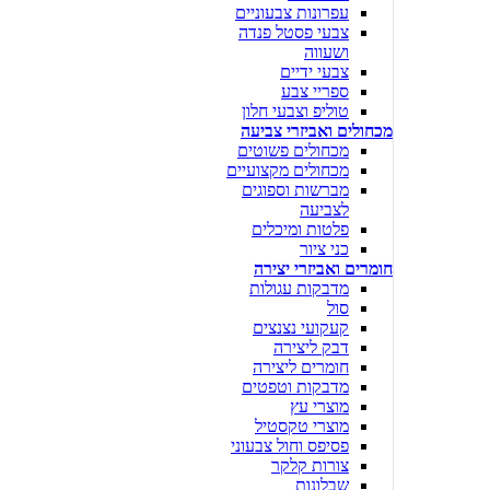
עפרונות צבעוניים
צבעי פסטל פנדה
ושעווה
צבעי ידיים
ספריי צבע
טוליפ וצבעי חלון
מכחולים ואביזרי צביעה
מכחולים פשוטים
מכחולים מקצועיים
מברשות וספוגים
לצביעה
פלטות ומיכלים
כני ציור
חומרים ואביזרי יצירה
מדבקות עגולות
סול
קעקועי נצנצים
דבק ליצירה
חומרים ליצירה
מדבקות וטפטים
מוצרי עץ
מוצרי טקסטיל
פסיפס וחול צבעוני
צורות קלקר
שבלונות