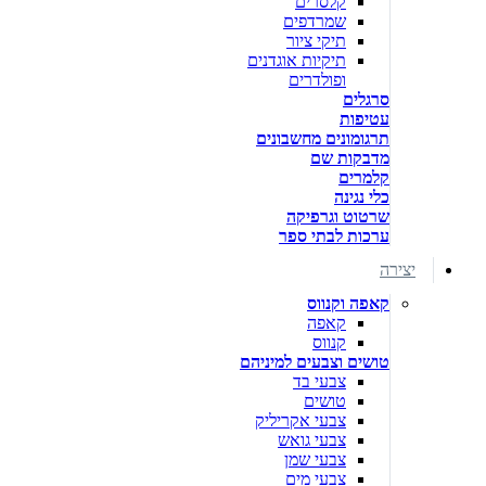
קלסרים
שמרדפים
תיקי ציור
תיקיות אוגדנים
ופולדרים
סרגלים
עטיפות
תרגומונים מחשבונים
מדבקות שם
קלמרים
כלי נגינה
שרטוט וגרפיקה
ערכות לבתי ספר
יצירה
קאפה וקנווס
קאפה
קנווס
טושים וצבעים למיניהם
צבעי בד
טושים
צבעי אקריליק
צבעי גואש
צבעי שמן
צבעי מים