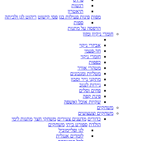
רגשות
תיאטרון
מפות
פינות פעילות בגן
פסי קישוט
ריהוט לגן ולכיתה
ספות
הדפסה על מתנות
חומרי ניקיון ומזון
אביזרי ניקוי
חד-פעמי
חומרי ניקוי
כפפות
מטהרי אוויר
מטליות ומגבונים
מתקני נייר וסבון
ניירות לנגוב
פחים וסלים
פינת קפה
שקיות אוכל ואשפה
משחקים
משחקים וצעצועים
כדורים
מדענים צעירים
משחקי חצר
מתנות לימי
הולדת
ספורט ביתי
משחקים
לגו ופליימוביל
לומדים אנגלית