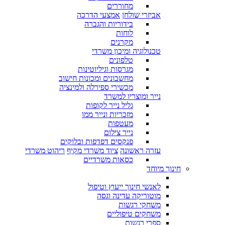
מחוררים
אביזרי שולחן
אמצעי הדרכה
בידוריות והגברה
לוחות
מקרנים
טכנולוגיה ומיכון משרדי
טלפונים
מגרסות וגיליוטינות
מחשבונים ומכונות חישוב
מכשירי ספירלה ולמינציה
נייר ומוצריו למשרד
גליל נייר לקופות
מזכריות ונייר ממו
מעטפות
נייר צילום
פנקסים דפדפות ובלוקים
עזרה ראשונה
ציוד משרדי מקיף
ריהוט משרדי
כסאות משרדיים
חינוך מיוחד
לאנשי חינוך ייעוץ וטיפול
מוטוריקה עדינה וגסה
משחקי רגשות
משחקים טיפוליים
ספרי רגשות