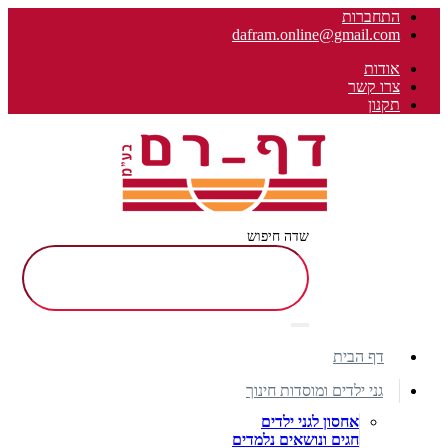
התחברות
dafram.online@gmail.com
אודות
צרו קשר
תקנון
שדה חיפוש
דף הבית
גני ילדים ומוסדות חינוך
אחסון לגני ילדים
חגים ונושאים נלמדים