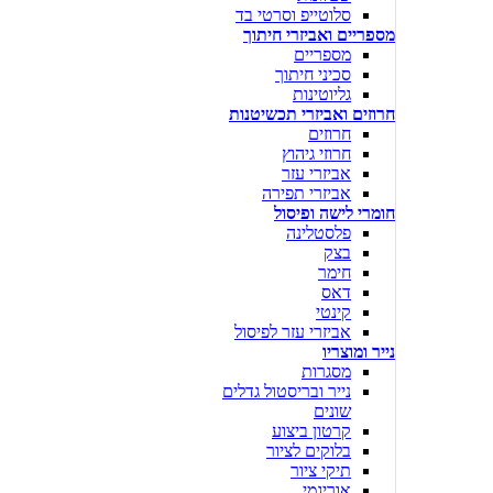
סלוטייפ וסרטי בד
מספריים ואביזרי חיתוך
מספריים
סכיני חיתוך
גליוטינות
חרוזים ואביזרי תכשיטנות
חרוזים
חרוזי גיהוץ
אביזרי עזר
אביזרי תפירה
חומרי לישה ופיסול
פלסטלינה
בצק
חימר
דאס
קינטי
אביזרי עזר לפיסול
נייר ומוצריו
מסגרות
נייר ובריסטול גדלים
שונים
קרטון ביצוע
בלוקים לציור
תיקי ציור
אוריגמי