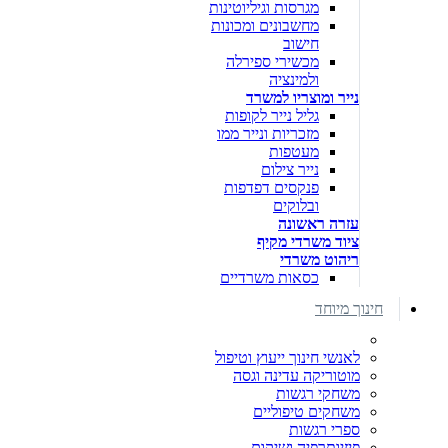
מגרסות וגיליוטינות
מחשבונים ומכונות
חישוב
מכשירי ספירלה
ולמינציה
נייר ומוצריו למשרד
גליל נייר לקופות
מזכריות ונייר ממו
מעטפות
נייר צילום
פנקסים דפדפות
ובלוקים
עזרה ראשונה
ציוד משרדי מקיף
ריהוט משרדי
כסאות משרדיים
חינוך מיוחד
לאנשי חינוך ייעוץ וטיפול
מוטוריקה עדינה וגסה
משחקי רגשות
משחקים טיפוליים
ספרי רגשות
פיזיותרפיה ושיקום