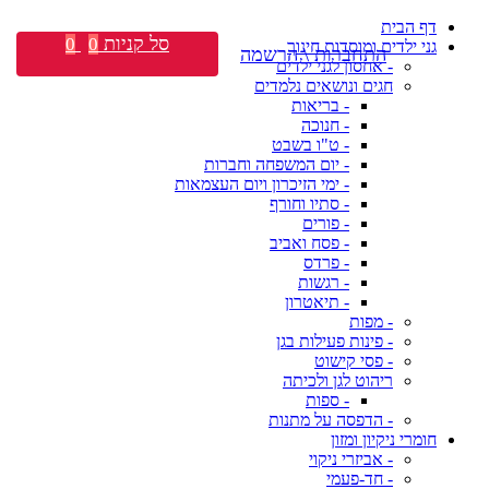
דף הבית
סל קניות
0
0
גני ילדים ומוסדות חינוך
התחברות \ הרשמה
- אחסון לגני ילדים
חגים ונושאים נלמדים
- בריאות
- חנוכה
- ט"ו בשבט
- יום המשפחה וחברות
- ימי הזיכרון ויום העצמאות
- סתיו וחורף
- פורים
- פסח ואביב
- פרדס
- רגשות
- תיאטרון
- מפות
- פינות פעילות בגן
- פסי קישוט
ריהוט לגן ולכיתה
- ספות
- הדפסה על מתנות
חומרי ניקיון ומזון
- אביזרי ניקוי
- חד-פעמי