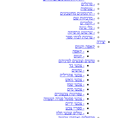
- סרגלים
- עטיפות
- תרגומונים מחשבונים
- מדבקות שם
- קלמרים
- כלי נגינה
- שרטוט וגרפיקה
- ערכות לבתי ספר
יצירה
קאפה וקנווס
- קאפה
- קנווס
טושים וצבעים למיניהם
- צבעי בד
- טושים
- צבעי אקריליק
- צבעי גואש
- צבעי שמן
- צבעי מים
- עפרונות צבעוניים
- צבעי פסטל פנדה ושעווה
- צבעי ידיים
- ספריי צבע
- טוליפ וצבעי חלון
מכחולים ואביזרי צביעה