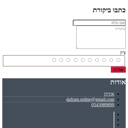
כתבו ביקורת
ציון
שמירה
אודות
אודות
dafram.online@gmail.com
0543989899