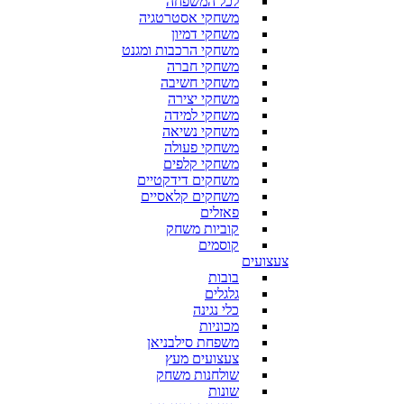
לכל המשפחה
משחקי אסטרטגיה
משחקי דמיון
משחקי הרכבות ומגנט
משחקי חברה
משחקי חשיבה
משחקי יצירה
משחקי למידה
משחקי נשיאה
משחקי פעולה
משחקי קלפים
משחקים דידקטיים
משחקים קלאסיים
פאזלים
קוביות משחק
קוסמים
צעצועים
בובות
גלגלים
כלי נגינה
מכוניות
משפחת סילבניאן
צעצועים מעץ
שולחנות משחק
שונות