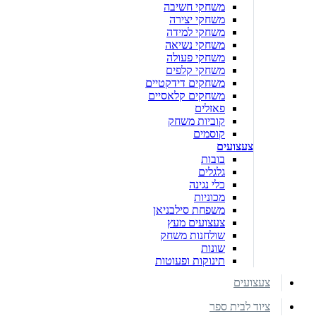
משחקי חשיבה
משחקי יצירה
משחקי למידה
משחקי נשיאה
משחקי פעולה
משחקי קלפים
משחקים דידקטיים
משחקים קלאסיים
פאזלים
קוביות משחק
קוסמים
צעצועים
בובות
גלגלים
כלי נגינה
מכוניות
משפחת סילבניאן
צעצועים מעץ
שולחנות משחק
שונות
תינוקות ופעוטות
צעצועים
ציוד לבית ספר