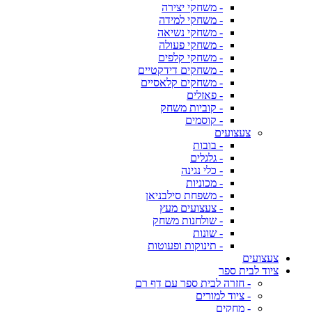
- משחקי יצירה
- משחקי למידה
- משחקי נשיאה
- משחקי פעולה
- משחקי קלפים
- משחקים דידקטיים
- משחקים קלאסיים
- פאזלים
- קוביות משחק
- קוסמים
צעצועים
- בובות
- גלגלים
- כלי נגינה
- מכוניות
- משפחת סילבניאן
- צעצועים מעץ
- שולחנות משחק
- שונות
- תינוקות ופעוטות
צעצועים
ציוד לבית ספר
- חזרה לבית ספר עם דף רם
- ציוד למורים
- מחקים