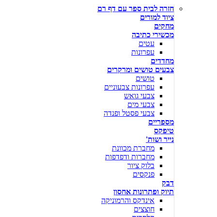
חזרה לבית ספר עם דף רם
ציוד למורים
מחקים
מכשירי כתיבה
עטים
עפרונות
מחדדים
צבעים טושים ומרקרים
טושים
עפרונות צבעוניים
צבעי גואש
צבעי מים
צבעי פסטל ופנדה
מספריים
טיפקס
נייר ושות'
מחברת מכוונת
מחברות ודפדפות
בלוק ציור
פנקסים
דבק
תיוק ופתרונות אחסון
אינדקס והרמוניקה
חוצצים