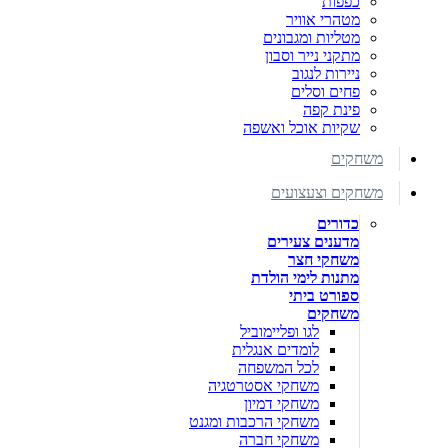
כפפות
מטהרי אוויר
מטליות ומגבונים
מתקני נייר וסבון
ניירות לנגוב
פחים וסלים
פינת קפה
שקיות אוכל ואשפה
משחקים
משחקים וצעצועים
כדורים
מדענים צעירים
משחקי חצר
מתנות לימי הולדת
ספורט ביתי
משחקים
לגו ופליימוביל
לומדים אנגלית
לכל המשפחה
משחקי אסטרטגיה
משחקי דמיון
משחקי הרכבות ומגנט
משחקי חברה