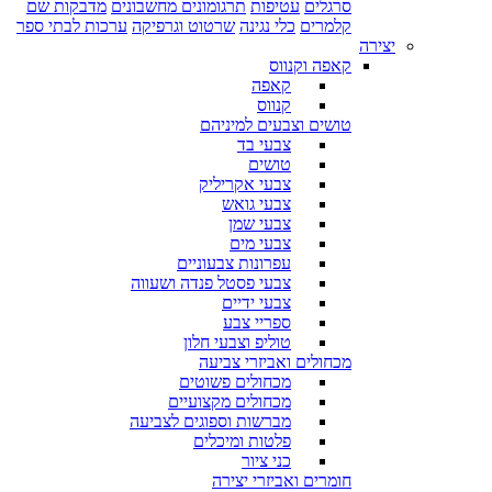
סרגלים
עטיפות
תרגומונים מחשבונים
מדבקות שם
קלמרים
כלי נגינה
שרטוט וגרפיקה
ערכות לבתי ספר
יצירה
קאפה וקנווס
קאפה
קנווס
טושים וצבעים למיניהם
צבעי בד
טושים
צבעי אקריליק
צבעי גואש
צבעי שמן
צבעי מים
עפרונות צבעוניים
צבעי פסטל פנדה ושעווה
צבעי ידיים
ספריי צבע
טוליפ וצבעי חלון
מכחולים ואביזרי צביעה
מכחולים פשוטים
מכחולים מקצועיים
מברשות וספוגים לצביעה
פלטות ומיכלים
כני ציור
חומרים ואביזרי יצירה