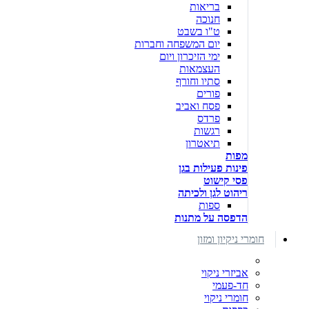
בריאות
חנוכה
ט"ו בשבט
יום המשפחה וחברות
ימי הזיכרון ויום
העצמאות
סתיו וחורף
פורים
פסח ואביב
פרדס
רגשות
תיאטרון
מפות
פינות פעילות בגן
פסי קישוט
ריהוט לגן ולכיתה
ספות
הדפסה על מתנות
חומרי ניקיון ומזון
אביזרי ניקוי
חד-פעמי
חומרי ניקוי