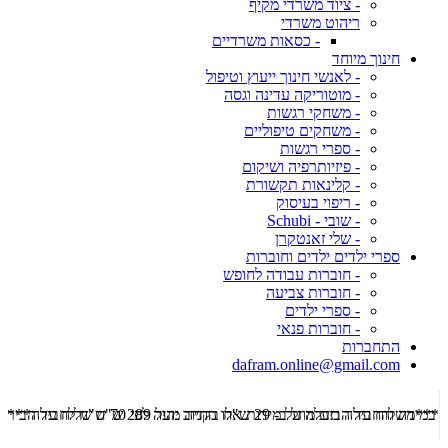
- ציוד משרדי מקיף
ריהוט משרדי
- כסאות משרדיים
חינוך מיוחד
- לאנשי חינוך ייעוץ וטיפול
- מוטוריקה עדינה וגסה
- משחקי רגשות
- משחקים טיפוליים
- ספרי רגשות
- פיזיותרפיה ושיקום
- קלינאות תקשורת
- ריפוי בעיסוק
- שובי - Schubi
- שלי זאנטקרן
ספרי ילדים ילדים וחוברות
- חוברות עבודה לחופש
- חוברות צביעה
- ספרי ילדים
- חוברות פנאי
התחברות
dafram.online@gmail.com
***משלוח עד הבית מוזל ב- 29 ש"ח בקניה מעל 289 ש"ח שליח עד הבית ***
***מש