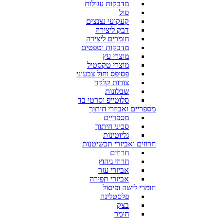
מדבקות עגולות
סול
קעקועי נצנצים
דבק ליצירה
חומרים ליצירה
מדבקות וטפטים
מוצרי עץ
מוצרי טקסטיל
פסיפס וחול צבעוני
צורות קלקר
שבלונות
סלוטייפ וסרטי בד
מספריים ואביזרי חיתוך
מספריים
סכיני חיתוך
גליוטינות
חרוזים ואביזרי תכשיטנות
חרוזים
חרוזי גיהוץ
אביזרי עזר
אביזרי תפירה
חומרי לישה ופיסול
פלסטלינה
בצק
חימר