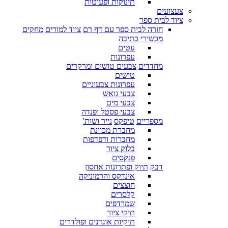
תינוקות ופעוטות
צעצועים
ציוד לבית ספר
חזרה לבית ספר עם דף רם
ציוד למורים
מחקים
מכשירי כתיבה
עטים
עפרונות
מחדדים
צבעים טושים ומרקרים
טושים
עפרונות צבעוניים
צבעי גואש
צבעי מים
צבעי פסטל ופנדה
מספריים
טיפקס
נייר ושות'
מחברת מכוונת
מחברות ודפדפות
בלוק ציור
פנקסים
דבק
תיוק ופתרונות אחסון
אינדקס והרמוניקה
חוצצים
קלסרים
שמרדפים
תיקי ציור
תיקיות אוגדנים ופולדרים