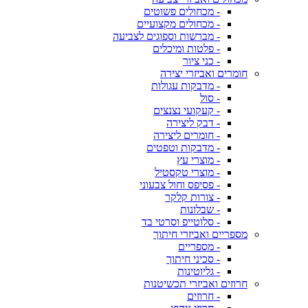
- מכחולים פשוטים
- מכחולים מקצועיים
- מברשות וספוגים לצביעה
- פלטות ומיכלים
- כני ציור
חומרים ואביזרי יצירה
- מדבקות עגולות
- סול
- קעקועי נצנצים
- דבק ליצירה
- חומרים ליצירה
- מדבקות וטפטים
- מוצרי עץ
- מוצרי טקסטיל
- פסיפס וחול צבעוני
- צורות קלקר
- שבלונות
- סלוטייפ וסרטי בד
מספריים ואביזרי חיתוך
- מספריים
- סכיני חיתוך
- גליוטינות
חרוזים ואביזרי תכשיטנות
- חרוזים