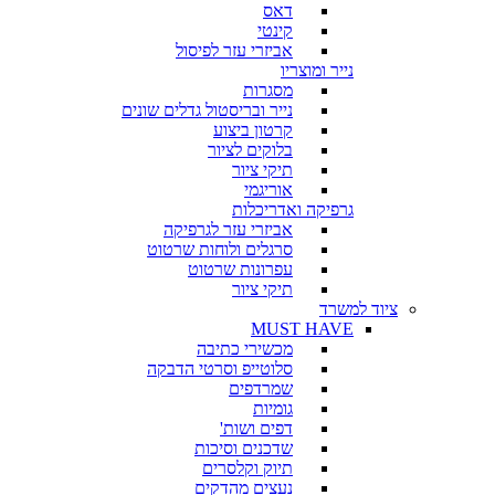
דאס
קינטי
אביזרי עזר לפיסול
נייר ומוצריו
מסגרות
נייר ובריסטול גדלים שונים
קרטון ביצוע
בלוקים לציור
תיקי ציור
אוריגמי
גרפיקה ואדריכלות
אביזרי עזר לגרפיקה
סרגלים ולוחות שרטוט
עפרונות שרטוט
תיקי ציור
ציוד למשרד
MUST HAVE
מכשירי כתיבה
סלוטייפ וסרטי הדבקה
שמרדפים
גומיות
דפים ושות'
שדכנים וסיכות
תיוק וקלסרים
נעצים מהדקים