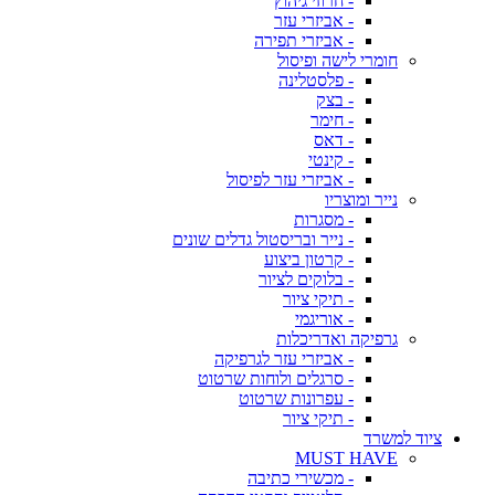
- חרוזי גיהוץ
- אביזרי עזר
- אביזרי תפירה
חומרי לישה ופיסול
- פלסטלינה
- בצק
- חימר
- דאס
- קינטי
- אביזרי עזר לפיסול
נייר ומוצריו
- מסגרות
- נייר ובריסטול גדלים שונים
- קרטון ביצוע
- בלוקים לציור
- תיקי ציור
- אוריגמי
גרפיקה ואדריכלות
- אביזרי עזר לגרפיקה
- סרגלים ולוחות שרטוט
- עפרונות שרטוט
- תיקי ציור
ציוד למשרד
MUST HAVE
- מכשירי כתיבה