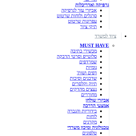
גרפיקה ואדריכלות
אביזרי עזר לגרפיקה
סרגלים ולוחות שרטוט
עפרונות שרטוט
תיקי ציור
ציוד למשרד
MUST HAVE
מכשירי כתיבה
סלוטייפ וסרטי הדבקה
שמרדפים
גומיות
דפים ושות'
שדכנים וסיכות
תיוק וקלסרים
נעצים מהדקים
מחוררים
אביזרי שולחן
אמצעי הדרכה
בידוריות והגברה
לוחות
מקרנים
טכנולוגיה ומיכון משרדי
טלפונים