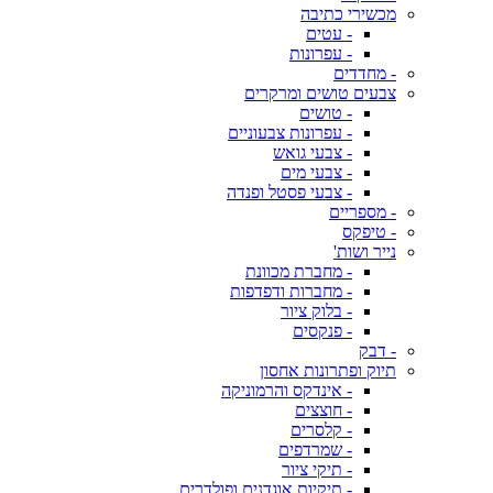
מכשירי כתיבה
- עטים
- עפרונות
- מחדדים
צבעים טושים ומרקרים
- טושים
- עפרונות צבעוניים
- צבעי גואש
- צבעי מים
- צבעי פסטל ופנדה
- מספריים
- טיפקס
נייר ושות'
- מחברת מכוונת
- מחברות ודפדפות
- בלוק ציור
- פנקסים
- דבק
תיוק ופתרונות אחסון
- אינדקס והרמוניקה
- חוצצים
- קלסרים
- שמרדפים
- תיקי ציור
- תיקיות אוגדנים ופולדרים