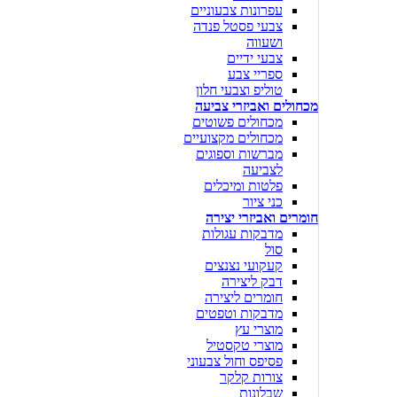
עפרונות צבעוניים
צבעי פסטל פנדה
ושעווה
צבעי ידיים
ספריי צבע
טוליפ וצבעי חלון
מכחולים ואביזרי צביעה
מכחולים פשוטים
מכחולים מקצועיים
מברשות וספוגים
לצביעה
פלטות ומיכלים
כני ציור
חומרים ואביזרי יצירה
מדבקות עגולות
סול
קעקועי נצנצים
דבק ליצירה
חומרים ליצירה
מדבקות וטפטים
מוצרי עץ
מוצרי טקסטיל
פסיפס וחול צבעוני
צורות קלקר
שבלונות