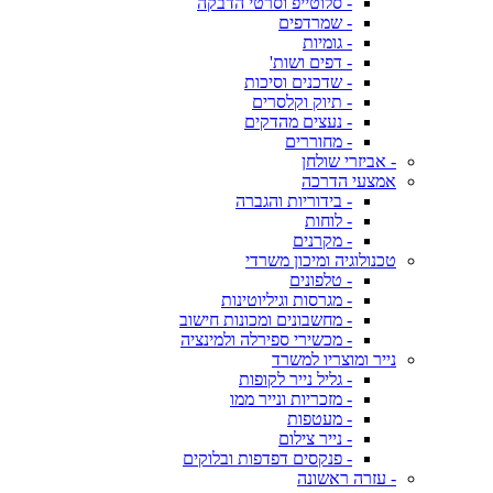
- סלוטייפ וסרטי הדבקה
- שמרדפים
- גומיות
- דפים ושות'
- שדכנים וסיכות
- תיוק וקלסרים
- נעצים מהדקים
- מחוררים
- אביזרי שולחן
אמצעי הדרכה
- בידוריות והגברה
- לוחות
- מקרנים
טכנולוגיה ומיכון משרדי
- טלפונים
- מגרסות וגיליוטינות
- מחשבונים ומכונות חישוב
- מכשירי ספירלה ולמינציה
נייר ומוצריו למשרד
- גליל נייר לקופות
- מזכריות ונייר ממו
- מעטפות
- נייר צילום
- פנקסים דפדפות ובלוקים
- עזרה ראשונה