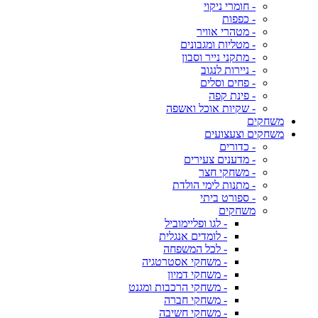
- חומרי ניקוי
- כפפות
- מטהרי אוויר
- מטליות ומגבונים
- מתקני נייר וסבון
- ניירות לנגוב
- פחים וסלים
- פינת קפה
- שקיות אוכל ואשפה
משחקים
משחקים וצעצועים
- כדורים
- מדענים צעירים
- משחקי חצר
- מתנות לימי הולדת
- ספורט ביתי
משחקים
- לגו ופליימוביל
- לומדים אנגלית
- לכל המשפחה
- משחקי אסטרטגיה
- משחקי דמיון
- משחקי הרכבות ומגנט
- משחקי חברה
- משחקי חשיבה