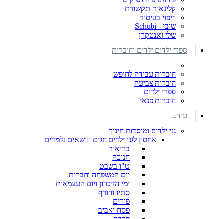
קלינאות תקשורת
ריפוי בעיסוק
שובי - Schubi
שלי זאנטקרן
ספרי ילדים ילדים וחוברות
חוברות עבודה לחופש
חוברות צביעה
ספרי ילדים
חוברות פנאי
עוד...
גני ילדים ומוסדות חינוך
אחסון לגני ילדים
חגים ונושאים נלמדים
בריאות
חנוכה
ט"ו בשבט
יום המשפחה וחברות
ימי הזיכרון ויום העצמאות
סתיו וחורף
פורים
פסח ואביב
פרדס