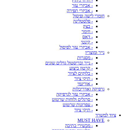
- חרוזי גיהוץ
- אביזרי עזר
- אביזרי תפירה
חומרי לישה ופיסול
- פלסטלינה
- בצק
- חימר
- דאס
- קינטי
- אביזרי עזר לפיסול
נייר ומוצריו
- מסגרות
- נייר ובריסטול גדלים שונים
- קרטון ביצוע
- בלוקים לציור
- תיקי ציור
- אוריגמי
גרפיקה ואדריכלות
- אביזרי עזר לגרפיקה
- סרגלים ולוחות שרטוט
- עפרונות שרטוט
- תיקי ציור
ציוד למשרד
MUST HAVE
- מכשירי כתיבה