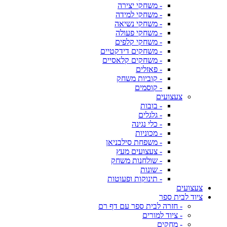
- משחקי יצירה
- משחקי למידה
- משחקי נשיאה
- משחקי פעולה
- משחקי קלפים
- משחקים דידקטיים
- משחקים קלאסיים
- פאזלים
- קוביות משחק
- קוסמים
צעצועים
- בובות
- גלגלים
- כלי נגינה
- מכוניות
- משפחת סילבניאן
- צעצועים מעץ
- שולחנות משחק
- שונות
- תינוקות ופעוטות
צעצועים
ציוד לבית ספר
- חזרה לבית ספר עם דף רם
- ציוד למורים
- מחקים