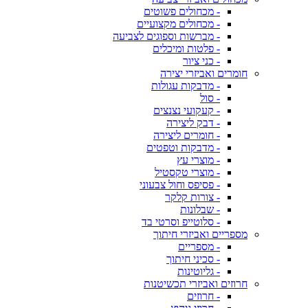
- מכחולים פשוטים
- מכחולים מקצועיים
- מברשות וספוגים לצביעה
- פלטות ומיכלים
- כני ציור
חומרים ואביזרי יצירה
- מדבקות עגולות
- סול
- קעקועי נצנצים
- דבק ליצירה
- חומרים ליצירה
- מדבקות וטפטים
- מוצרי עץ
- מוצרי טקסטיל
- פסיפס וחול צבעוני
- צורות קלקר
- שבלונות
- סלוטייפ וסרטי בד
מספריים ואביזרי חיתוך
- מספריים
- סכיני חיתוך
- גליוטינות
חרוזים ואביזרי תכשיטנות
- חרוזים