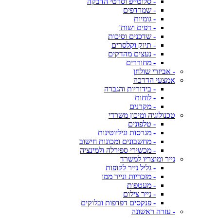
- סלוטייפ וסרטי הדבקה
- שמרדפים
- גומיות
- דפים ושות'
- שדכנים וסיכות
- תיוק וקלסרים
- נעצים מהדקים
- מחוררים
- אביזרי שולחן
אמצעי הדרכה
- בידוריות והגברה
- לוחות
- מקרנים
טכנולוגיה ומיכון משרדי
- טלפונים
- מגרסות וגיליוטינות
- מחשבונים ומכונות חישוב
- מכשירי ספירלה ולמינציה
נייר ומוצריו למשרד
- גליל נייר לקופות
- מזכריות ונייר ממו
- מעטפות
- נייר צילום
- פנקסים דפדפות ובלוקים
- עזרה ראשונה