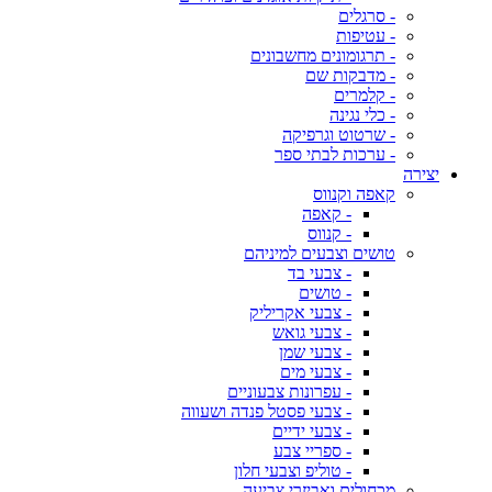
- סרגלים
- עטיפות
- תרגומונים מחשבונים
- מדבקות שם
- קלמרים
- כלי נגינה
- שרטוט וגרפיקה
- ערכות לבתי ספר
יצירה
קאפה וקנווס
- קאפה
- קנווס
טושים וצבעים למיניהם
- צבעי בד
- טושים
- צבעי אקריליק
- צבעי גואש
- צבעי שמן
- צבעי מים
- עפרונות צבעוניים
- צבעי פסטל פנדה ושעווה
- צבעי ידיים
- ספריי צבע
- טוליפ וצבעי חלון
מכחולים ואביזרי צביעה