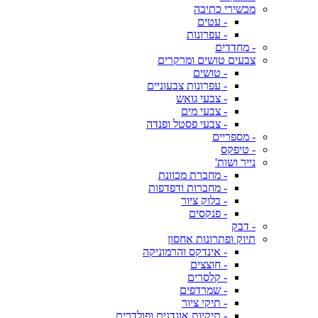
מכשירי כתיבה
- עטים
- עפרונות
- מחדדים
צבעים טושים ומרקרים
- טושים
- עפרונות צבעוניים
- צבעי גואש
- צבעי מים
- צבעי פסטל ופנדה
- מספריים
- טיפקס
נייר ושות'
- מחברת מכוונת
- מחברות ודפדפות
- בלוק ציור
- פנקסים
- דבק
תיוק ופתרונות אחסון
- אינדקס והרמוניקה
- חוצצים
- קלסרים
- שמרדפים
- תיקי ציור
- תיקיות אוגדנים ופולדרים