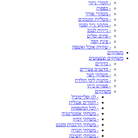
- חומרי ניקוי
- כפפות
- מטהרי אוויר
- מטליות ומגבונים
- מתקני נייר וסבון
- ניירות לנגוב
- פחים וסלים
- פינת קפה
- שקיות אוכל ואשפה
משחקים
משחקים וצעצועים
- כדורים
- מדענים צעירים
- משחקי חצר
- מתנות לימי הולדת
- ספורט ביתי
משחקים
- לגו ופליימוביל
- לומדים אנגלית
- לכל המשפחה
- משחקי אסטרטגיה
- משחקי דמיון
- משחקי הרכבות ומגנט
- משחקי חברה
- משחקי חשיבה