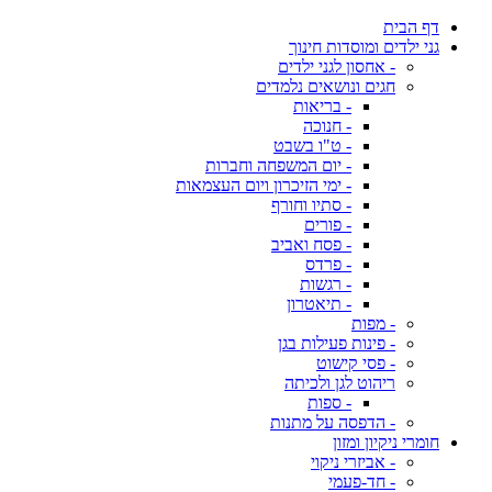
דף הבית
גני ילדים ומוסדות חינוך
- אחסון לגני ילדים
חגים ונושאים נלמדים
- בריאות
- חנוכה
- ט"ו בשבט
- יום המשפחה וחברות
- ימי הזיכרון ויום העצמאות
- סתיו וחורף
- פורים
- פסח ואביב
- פרדס
- רגשות
- תיאטרון
- מפות
- פינות פעילות בגן
- פסי קישוט
ריהוט לגן ולכיתה
- ספות
- הדפסה על מתנות
חומרי ניקיון ומזון
- אביזרי ניקוי
- חד-פעמי