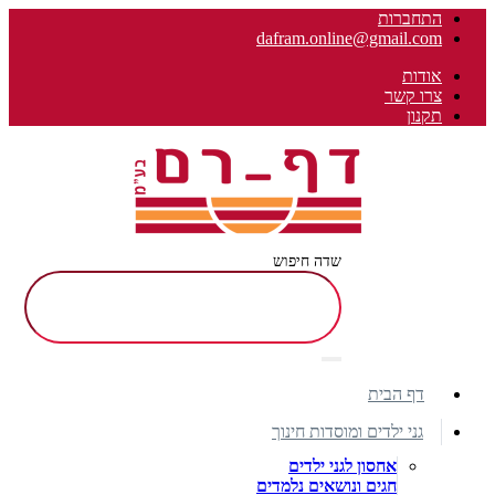
התחברות
dafram.online@gmail.com
אודות
צרו קשר
תקנון
שדה חיפוש
דף הבית
גני ילדים ומוסדות חינוך
אחסון לגני ילדים
חגים ונושאים נלמדים