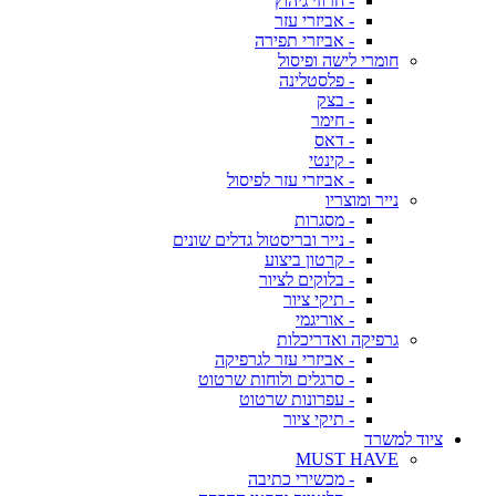
- חרוזי גיהוץ
- אביזרי עזר
- אביזרי תפירה
חומרי לישה ופיסול
- פלסטלינה
- בצק
- חימר
- דאס
- קינטי
- אביזרי עזר לפיסול
נייר ומוצריו
- מסגרות
- נייר ובריסטול גדלים שונים
- קרטון ביצוע
- בלוקים לציור
- תיקי ציור
- אוריגמי
גרפיקה ואדריכלות
- אביזרי עזר לגרפיקה
- סרגלים ולוחות שרטוט
- עפרונות שרטוט
- תיקי ציור
ציוד למשרד
MUST HAVE
- מכשירי כתיבה