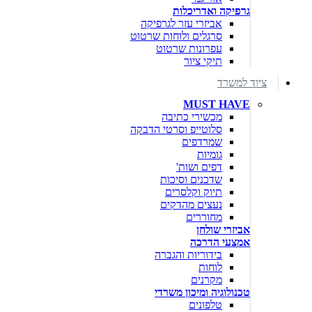
גרפיקה ואדריכלות
אביזרי עזר לגרפיקה
סרגלים ולוחות שרטוט
עפרונות שרטוט
תיקי ציור
ציוד למשרד
MUST HAVE
מכשירי כתיבה
סלוטייפ וסרטי הדבקה
שמרדפים
גומיות
דפים ושות'
שדכנים וסיכות
תיוק וקלסרים
נעצים מהדקים
מחוררים
אביזרי שולחן
אמצעי הדרכה
בידוריות והגברה
לוחות
מקרנים
טכנולוגיה ומיכון משרדי
טלפונים