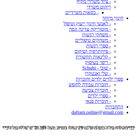
- ציוד משרדי מקיף
ריהוט משרדי
- כסאות משרדיים
חינוך מיוחד
- לאנשי חינוך ייעוץ וטיפול
- מוטוריקה עדינה וגסה
- משחקי רגשות
- משחקים טיפוליים
- ספרי רגשות
- פיזיותרפיה ושיקום
- קלינאות תקשורת
- ריפוי בעיסוק
- שובי - Schubi
- שלי זאנטקרן
ספרי ילדים ילדים וחוברות
- חוברות עבודה לחופש
- חוברות צביעה
- ספרי ילדים
- חוברות פנאי
התחברות
dafram.online@gmail.com
***משלוח עד הבית מוזל ב- 29 ש"ח בקניה מעל 289 ש"ח שליח עד הבית ***
***מש