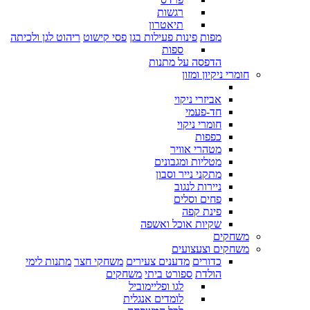
רגשות
תיאטרון
מפות
פינות פעילות בגן
פסי קישוט
ריהוט לגן ולכיתה
ספות
הדפסה על מתנות
חומרי ניקיון ומזון
אביזרי ניקוי
חד-פעמי
חומרי ניקוי
כפפות
מטהרי אוויר
מטליות ומגבונים
מתקני נייר וסבון
ניירות לנגוב
פחים וסלים
פינת קפה
שקיות אוכל ואשפה
משחקים
משחקים וצעצועים
כדורים
מדענים צעירים
משחקי חצר
מתנות לימי
הולדת
ספורט ביתי
משחקים
לגו ופליימוביל
לומדים אנגלית