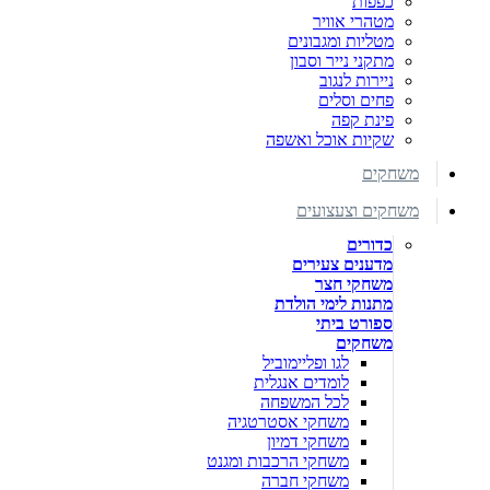
כפפות
מטהרי אוויר
מטליות ומגבונים
מתקני נייר וסבון
ניירות לנגוב
פחים וסלים
פינת קפה
שקיות אוכל ואשפה
משחקים
משחקים וצעצועים
כדורים
מדענים צעירים
משחקי חצר
מתנות לימי הולדת
ספורט ביתי
משחקים
לגו ופליימוביל
לומדים אנגלית
לכל המשפחה
משחקי אסטרטגיה
משחקי דמיון
משחקי הרכבות ומגנט
משחקי חברה