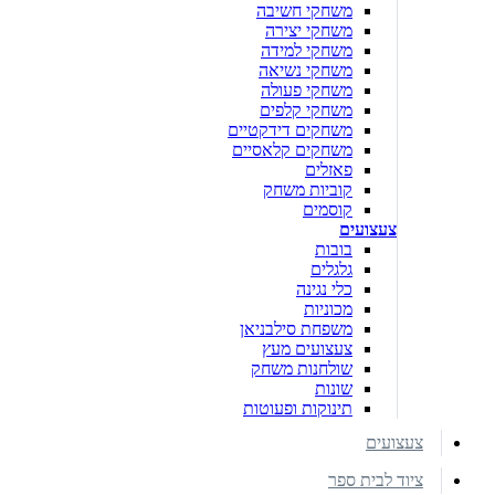
משחקי חשיבה
משחקי יצירה
משחקי למידה
משחקי נשיאה
משחקי פעולה
משחקי קלפים
משחקים דידקטיים
משחקים קלאסיים
פאזלים
קוביות משחק
קוסמים
צעצועים
בובות
גלגלים
כלי נגינה
מכוניות
משפחת סילבניאן
צעצועים מעץ
שולחנות משחק
שונות
תינוקות ופעוטות
צעצועים
ציוד לבית ספר