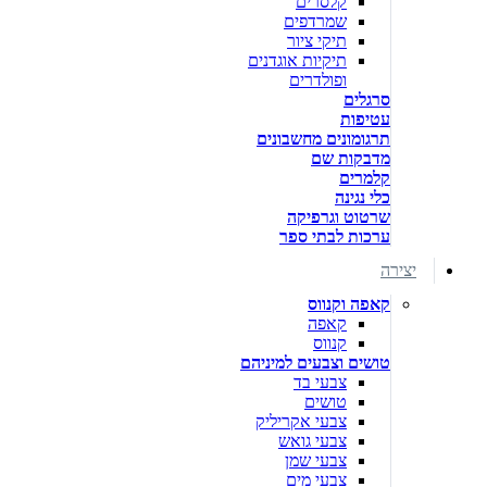
קלסרים
שמרדפים
תיקי ציור
תיקיות אוגדנים
ופולדרים
סרגלים
עטיפות
תרגומונים מחשבונים
מדבקות שם
קלמרים
כלי נגינה
שרטוט וגרפיקה
ערכות לבתי ספר
יצירה
קאפה וקנווס
קאפה
קנווס
טושים וצבעים למיניהם
צבעי בד
טושים
צבעי אקריליק
צבעי גואש
צבעי שמן
צבעי מים