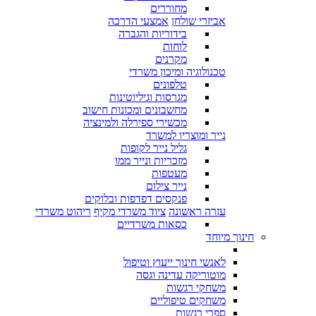
מחוררים
אביזרי שולחן
אמצעי הדרכה
בידוריות והגברה
לוחות
מקרנים
טכנולוגיה ומיכון משרדי
טלפונים
מגרסות וגיליוטינות
מחשבונים ומכונות חישוב
מכשירי ספירלה ולמינציה
נייר ומוצריו למשרד
גליל נייר לקופות
מזכריות ונייר ממו
מעטפות
נייר צילום
פנקסים דפדפות ובלוקים
עזרה ראשונה
ציוד משרדי מקיף
ריהוט משרדי
כסאות משרדיים
חינוך מיוחד
לאנשי חינוך ייעוץ וטיפול
מוטוריקה עדינה וגסה
משחקי רגשות
משחקים טיפוליים
ספרי רגשות