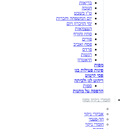
בריאות
חנוכה
ט"ו בשבט
יום המשפחה וחברות
ימי הזיכרון ויום
העצמאות
סתיו וחורף
פורים
פסח ואביב
פרדס
רגשות
תיאטרון
מפות
פינות פעילות בגן
פסי קישוט
ריהוט לגן ולכיתה
ספות
הדפסה על מתנות
חומרי ניקיון ומזון
אביזרי ניקוי
חד-פעמי
חומרי ניקוי