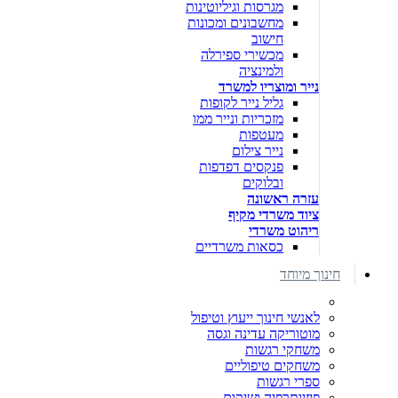
מגרסות וגיליוטינות
מחשבונים ומכונות
חישוב
מכשירי ספירלה
ולמינציה
נייר ומוצריו למשרד
גליל נייר לקופות
מזכריות ונייר ממו
מעטפות
נייר צילום
פנקסים דפדפות
ובלוקים
עזרה ראשונה
ציוד משרדי מקיף
ריהוט משרדי
כסאות משרדיים
חינוך מיוחד
לאנשי חינוך ייעוץ וטיפול
מוטוריקה עדינה וגסה
משחקי רגשות
משחקים טיפוליים
ספרי רגשות
פיזיותרפיה ושיקום