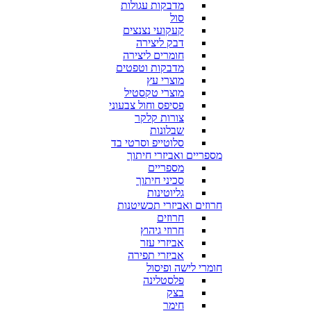
מדבקות עגולות
סול
קעקועי נצנצים
דבק ליצירה
חומרים ליצירה
מדבקות וטפטים
מוצרי עץ
מוצרי טקסטיל
פסיפס וחול צבעוני
צורות קלקר
שבלונות
סלוטייפ וסרטי בד
מספריים ואביזרי חיתוך
מספריים
סכיני חיתוך
גליוטינות
חרוזים ואביזרי תכשיטנות
חרוזים
חרוזי גיהוץ
אביזרי עזר
אביזרי תפירה
חומרי לישה ופיסול
פלסטלינה
בצק
חימר