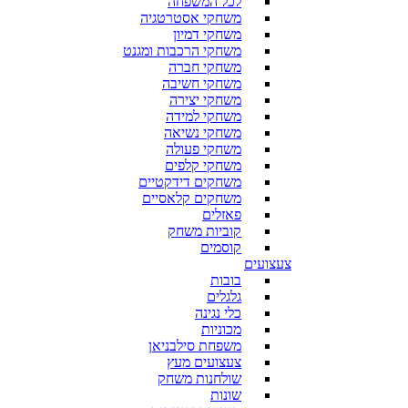
לכל המשפחה
משחקי אסטרטגיה
משחקי דמיון
משחקי הרכבות ומגנט
משחקי חברה
משחקי חשיבה
משחקי יצירה
משחקי למידה
משחקי נשיאה
משחקי פעולה
משחקי קלפים
משחקים דידקטיים
משחקים קלאסיים
פאזלים
קוביות משחק
קוסמים
צעצועים
בובות
גלגלים
כלי נגינה
מכוניות
משפחת סילבניאן
צעצועים מעץ
שולחנות משחק
שונות