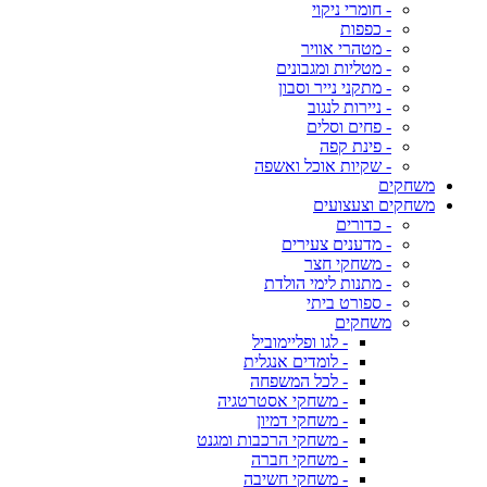
- חומרי ניקוי
- כפפות
- מטהרי אוויר
- מטליות ומגבונים
- מתקני נייר וסבון
- ניירות לנגוב
- פחים וסלים
- פינת קפה
- שקיות אוכל ואשפה
משחקים
משחקים וצעצועים
- כדורים
- מדענים צעירים
- משחקי חצר
- מתנות לימי הולדת
- ספורט ביתי
משחקים
- לגו ופליימוביל
- לומדים אנגלית
- לכל המשפחה
- משחקי אסטרטגיה
- משחקי דמיון
- משחקי הרכבות ומגנט
- משחקי חברה
- משחקי חשיבה