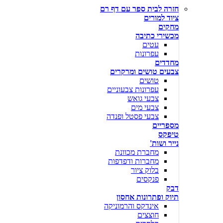
חזרה לבית ספר עם דף רם
ציוד למורים
מחקים
מכשירי כתיבה
עטים
עפרונות
מחדדים
צבעים טושים ומרקרים
טושים
עפרונות צבעוניים
צבעי גואש
צבעי מים
צבעי פסטל ופנדה
מספריים
טיפקס
נייר ושות'
מחברת מכוונת
מחברות ודפדפות
בלוק ציור
פנקסים
דבק
תיוק ופתרונות אחסון
אינדקס והרמוניקה
חוצצים