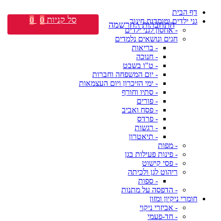
דף הבית
סל קניות
0
0
גני ילדים ומוסדות חינוך
התחברות \ הרשמה
- אחסון לגני ילדים
חגים ונושאים נלמדים
- בריאות
- חנוכה
- ט"ו בשבט
- יום המשפחה וחברות
- ימי הזיכרון ויום העצמאות
- סתיו וחורף
- פורים
- פסח ואביב
- פרדס
- רגשות
- תיאטרון
- מפות
- פינות פעילות בגן
- פסי קישוט
ריהוט לגן ולכיתה
- ספות
- הדפסה על מתנות
חומרי ניקיון ומזון
- אביזרי ניקוי
- חד-פעמי