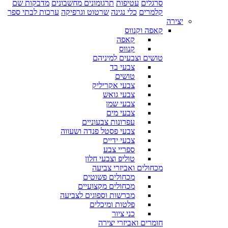
סרגלים
עטיפות
תרגומונים מחשבונים
מדבקות שם
קלמרים
כלי נגינה
שרטוט וגרפיקה
ערכות לבתי ספר
יצירה
קאפה וקנווס
קאפה
קנווס
טושים וצבעים למיניהם
צבעי בד
טושים
צבעי אקריליק
צבעי גואש
צבעי שמן
צבעי מים
עפרונות צבעוניים
צבעי פסטל פנדה ושעווה
צבעי ידיים
ספריי צבע
טוליפ וצבעי חלון
מכחולים ואביזרי צביעה
מכחולים פשוטים
מכחולים מקצועיים
מברשות וספוגים לצביעה
פלטות ומיכלים
כני ציור
חומרים ואביזרי יצירה