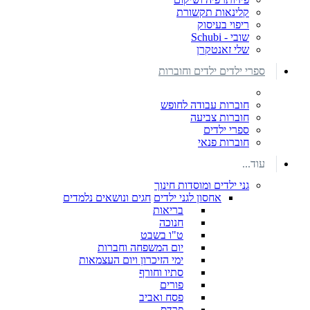
קלינאות תקשורת
ריפוי בעיסוק
שובי - Schubi
שלי זאנטקרן
ספרי ילדים ילדים וחוברות
חוברות עבודה לחופש
חוברות צביעה
ספרי ילדים
חוברות פנאי
עוד...
גני ילדים ומוסדות חינוך
אחסון לגני ילדים
חגים ונושאים נלמדים
בריאות
חנוכה
ט"ו בשבט
יום המשפחה וחברות
ימי הזיכרון ויום העצמאות
סתיו וחורף
פורים
פסח ואביב
פרדס