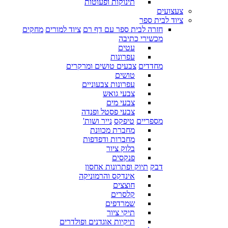
תינוקות ופעוטות
צעצועים
ציוד לבית ספר
חזרה לבית ספר עם דף רם
ציוד למורים
מחקים
מכשירי כתיבה
עטים
עפרונות
מחדדים
צבעים טושים ומרקרים
טושים
עפרונות צבעוניים
צבעי גואש
צבעי מים
צבעי פסטל ופנדה
מספריים
טיפקס
נייר ושות'
מחברת מכוונת
מחברות ודפדפות
בלוק ציור
פנקסים
דבק
תיוק ופתרונות אחסון
אינדקס והרמוניקה
חוצצים
קלסרים
שמרדפים
תיקי ציור
תיקיות אוגדנים ופולדרים