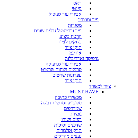
דאס
קינטי
אביזרי עזר לפיסול
נייר ומוצריו
מסגרות
נייר ובריסטול גדלים שונים
קרטון ביצוע
בלוקים לציור
תיקי ציור
אוריגמי
גרפיקה ואדריכלות
אביזרי עזר לגרפיקה
סרגלים ולוחות שרטוט
עפרונות שרטוט
תיקי ציור
ציוד למשרד
MUST HAVE
מכשירי כתיבה
סלוטייפ וסרטי הדבקה
שמרדפים
גומיות
דפים ושות'
שדכנים וסיכות
תיוק וקלסרים
נעצים מהדקים