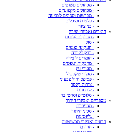
- מכחולים פשוטים
- מכחולים מקצועיים
- מברשות וספוגים לצביעה
- פלטות ומיכלים
- כני ציור
חומרים ואביזרי יצירה
- מדבקות עגולות
- סול
- קעקועי נצנצים
- דבק ליצירה
- חומרים ליצירה
- מדבקות וטפטים
- מוצרי עץ
- מוצרי טקסטיל
- פסיפס וחול צבעוני
- צורות קלקר
- שבלונות
- סלוטייפ וסרטי בד
מספריים ואביזרי חיתוך
- מספריים
- סכיני חיתוך
- גליוטינות
חרוזים ואביזרי תכשיטנות
- חרוזים