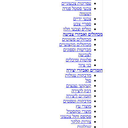
עפרונות צבעוניים
צבעי פסטל פנדה
ושעווה
צבעי ידיים
ספריי צבע
טוליפ וצבעי חלון
מכחולים ואביזרי צביעה
מכחולים פשוטים
מכחולים מקצועיים
מברשות וספוגים
לצביעה
פלטות ומיכלים
כני ציור
חומרים ואביזרי יצירה
מדבקות עגולות
סול
קעקועי נצנצים
דבק ליצירה
חומרים ליצירה
מדבקות וטפטים
מוצרי עץ
מוצרי טקסטיל
פסיפס וחול צבעוני
צורות קלקר
שבלונות