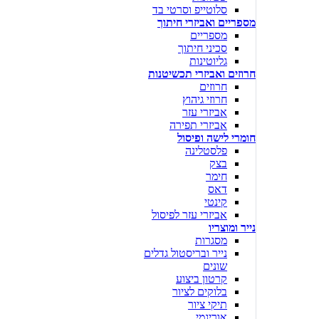
סלוטייפ וסרטי בד
מספריים ואביזרי חיתוך
מספריים
סכיני חיתוך
גליוטינות
חרוזים ואביזרי תכשיטנות
חרוזים
חרוזי גיהוץ
אביזרי עזר
אביזרי תפירה
חומרי לישה ופיסול
פלסטלינה
בצק
חימר
דאס
קינטי
אביזרי עזר לפיסול
נייר ומוצריו
מסגרות
נייר ובריסטול גדלים
שונים
קרטון ביצוע
בלוקים לציור
תיקי ציור
אוריגמי