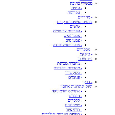
מכשירי כתיבה
- עטים
- עפרונות
- מחדדים
צבעים טושים ומרקרים
- טושים
- עפרונות צבעוניים
- צבעי גואש
- צבעי מים
- צבעי פסטל ופנדה
- מספריים
- טיפקס
נייר ושות'
- מחברת מכוונת
- מחברות ודפדפות
- בלוק ציור
- פנקסים
- דבק
תיוק ופתרונות אחסון
- אינדקס והרמוניקה
- חוצצים
- קלסרים
- שמרדפים
- תיקי ציור
- תיקיות אוגדנים ופולדרים