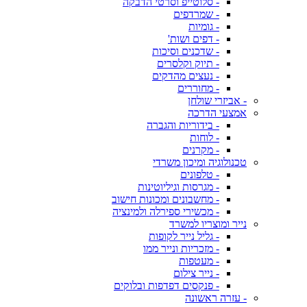
- סלוטייפ וסרטי הדבקה
- שמרדפים
- גומיות
- דפים ושות'
- שדכנים וסיכות
- תיוק וקלסרים
- נעצים מהדקים
- מחוררים
- אביזרי שולחן
אמצעי הדרכה
- בידוריות והגברה
- לוחות
- מקרנים
טכנולוגיה ומיכון משרדי
- טלפונים
- מגרסות וגיליוטינות
- מחשבונים ומכונות חישוב
- מכשירי ספירלה ולמינציה
נייר ומוצריו למשרד
- גליל נייר לקופות
- מזכריות ונייר ממו
- מעטפות
- נייר צילום
- פנקסים דפדפות ובלוקים
- עזרה ראשונה