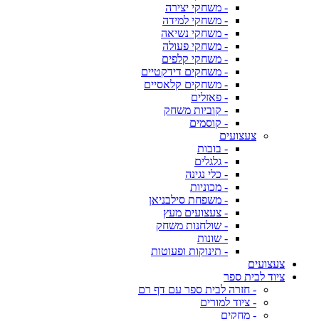
- משחקי יצירה
- משחקי למידה
- משחקי נשיאה
- משחקי פעולה
- משחקי קלפים
- משחקים דידקטיים
- משחקים קלאסיים
- פאזלים
- קוביות משחק
- קוסמים
צעצועים
- בובות
- גלגלים
- כלי נגינה
- מכוניות
- משפחת סילבניאן
- צעצועים מעץ
- שולחנות משחק
- שונות
- תינוקות ופעוטות
צעצועים
ציוד לבית ספר
- חזרה לבית ספר עם דף רם
- ציוד למורים
- מחקים