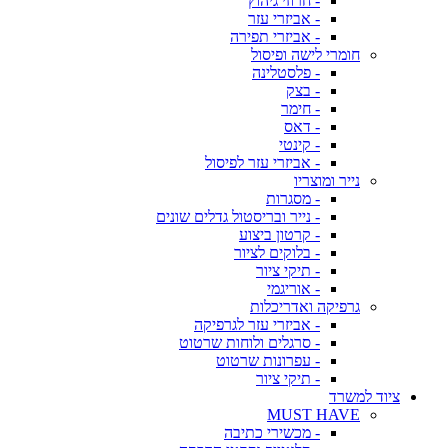
- חרוזי גיהוץ
- אביזרי עזר
- אביזרי תפירה
חומרי לישה ופיסול
- פלסטלינה
- בצק
- חימר
- דאס
- קינטי
- אביזרי עזר לפיסול
נייר ומוצריו
- מסגרות
- נייר ובריסטול גדלים שונים
- קרטון ביצוע
- בלוקים לציור
- תיקי ציור
- אוריגמי
גרפיקה ואדריכלות
- אביזרי עזר לגרפיקה
- סרגלים ולוחות שרטוט
- עפרונות שרטוט
- תיקי ציור
ציוד למשרד
MUST HAVE
- מכשירי כתיבה