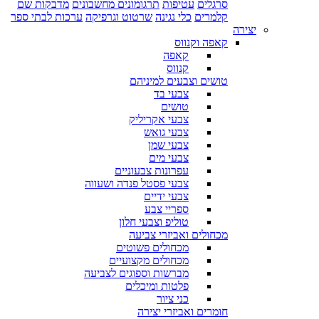
סרגלים
עטיפות
תרגומונים מחשבונים
מדבקות שם
קלמרים
כלי נגינה
שרטוט וגרפיקה
ערכות לבתי ספר
יצירה
קאפה וקנווס
קאפה
קנווס
טושים וצבעים למיניהם
צבעי בד
טושים
צבעי אקריליק
צבעי גואש
צבעי שמן
צבעי מים
עפרונות צבעוניים
צבעי פסטל פנדה ושעווה
צבעי ידיים
ספריי צבע
טוליפ וצבעי חלון
מכחולים ואביזרי צביעה
מכחולים פשוטים
מכחולים מקצועיים
מברשות וספוגים לצביעה
פלטות ומיכלים
כני ציור
חומרים ואביזרי יצירה