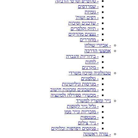
- סלוטייפ וסרטי הדבקה
- שמרדפים
- גומיות
- דפים ושות'
- שדכנים וסיכות
- תיוק וקלסרים
- נעצים מהדקים
- מחוררים
- אביזרי שולחן
אמצעי הדרכה
- בידוריות והגברה
- לוחות
- מקרנים
טכנולוגיה ומיכון משרדי
- טלפונים
- מגרסות וגיליוטינות
- מחשבונים ומכונות חישוב
- מכשירי ספירלה ולמינציה
נייר ומוצריו למשרד
- גליל נייר לקופות
- מזכריות ונייר ממו
- מעטפות
- נייר צילום
- פנקסים דפדפות ובלוקים
- עזרה ראשונה