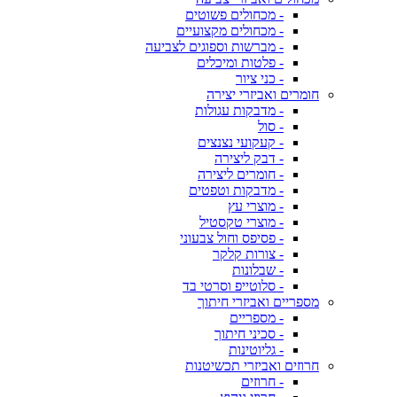
- מכחולים פשוטים
- מכחולים מקצועיים
- מברשות וספוגים לצביעה
- פלטות ומיכלים
- כני ציור
חומרים ואביזרי יצירה
- מדבקות עגולות
- סול
- קעקועי נצנצים
- דבק ליצירה
- חומרים ליצירה
- מדבקות וטפטים
- מוצרי עץ
- מוצרי טקסטיל
- פסיפס וחול צבעוני
- צורות קלקר
- שבלונות
- סלוטייפ וסרטי בד
מספריים ואביזרי חיתוך
- מספריים
- סכיני חיתוך
- גליוטינות
חרוזים ואביזרי תכשיטנות
- חרוזים