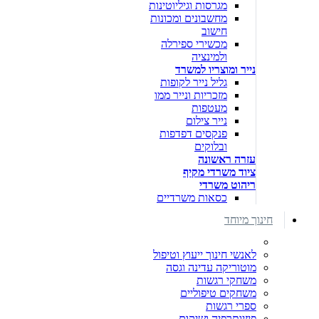
מגרסות וגיליוטינות
מחשבונים ומכונות
חישוב
מכשירי ספירלה
ולמינציה
נייר ומוצריו למשרד
גליל נייר לקופות
מזכריות ונייר ממו
מעטפות
נייר צילום
פנקסים דפדפות
ובלוקים
עזרה ראשונה
ציוד משרדי מקיף
ריהוט משרדי
כסאות משרדיים
חינוך מיוחד
לאנשי חינוך ייעוץ וטיפול
מוטוריקה עדינה וגסה
משחקי רגשות
משחקים טיפוליים
ספרי רגשות
פיזיותרפיה ושיקום