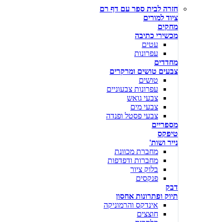
חזרה לבית ספר עם דף רם
ציוד למורים
מחקים
מכשירי כתיבה
עטים
עפרונות
מחדדים
צבעים טושים ומרקרים
טושים
עפרונות צבעוניים
צבעי גואש
צבעי מים
צבעי פסטל ופנדה
מספריים
טיפקס
נייר ושות'
מחברת מכוונת
מחברות ודפדפות
בלוק ציור
פנקסים
דבק
תיוק ופתרונות אחסון
אינדקס והרמוניקה
חוצצים