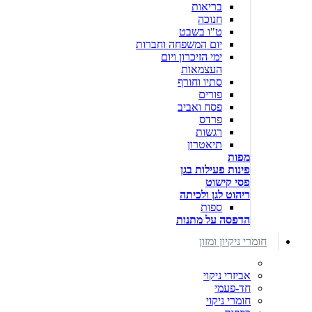
בריאות
חנוכה
ט"ו בשבט
יום המשפחה וחברות
ימי הזיכרון ויום
העצמאות
סתיו וחורף
פורים
פסח ואביב
פרדס
רגשות
תיאטרון
מפות
פינות פעילות בגן
פסי קישוט
ריהוט לגן ולכיתה
ספות
הדפסה על מתנות
חומרי ניקיון ומזון
אביזרי ניקוי
חד-פעמי
חומרי ניקוי