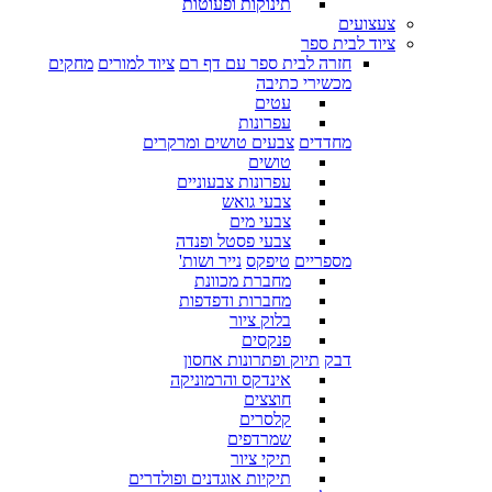
תינוקות ופעוטות
צעצועים
ציוד לבית ספר
חזרה לבית ספר עם דף רם
ציוד למורים
מחקים
מכשירי כתיבה
עטים
עפרונות
מחדדים
צבעים טושים ומרקרים
טושים
עפרונות צבעוניים
צבעי גואש
צבעי מים
צבעי פסטל ופנדה
מספריים
טיפקס
נייר ושות'
מחברת מכוונת
מחברות ודפדפות
בלוק ציור
פנקסים
דבק
תיוק ופתרונות אחסון
אינדקס והרמוניקה
חוצצים
קלסרים
שמרדפים
תיקי ציור
תיקיות אוגדנים ופולדרים