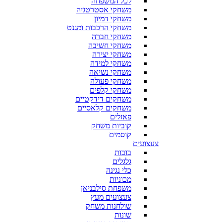
לכל המשפחה
משחקי אסטרטגיה
משחקי דמיון
משחקי הרכבות ומגנט
משחקי חברה
משחקי חשיבה
משחקי יצירה
משחקי למידה
משחקי נשיאה
משחקי פעולה
משחקי קלפים
משחקים דידקטיים
משחקים קלאסיים
פאזלים
קוביות משחק
קוסמים
צעצועים
בובות
גלגלים
כלי נגינה
מכוניות
משפחת סילבניאן
צעצועים מעץ
שולחנות משחק
שונות