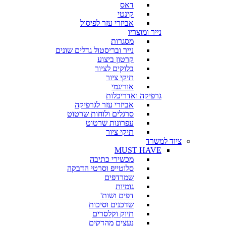
דאס
קינטי
אביזרי עזר לפיסול
נייר ומוצריו
מסגרות
נייר ובריסטול גדלים שונים
קרטון ביצוע
בלוקים לציור
תיקי ציור
אוריגמי
גרפיקה ואדריכלות
אביזרי עזר לגרפיקה
סרגלים ולוחות שרטוט
עפרונות שרטוט
תיקי ציור
ציוד למשרד
MUST HAVE
מכשירי כתיבה
סלוטייפ וסרטי הדבקה
שמרדפים
גומיות
דפים ושות'
שדכנים וסיכות
תיוק וקלסרים
נעצים מהדקים