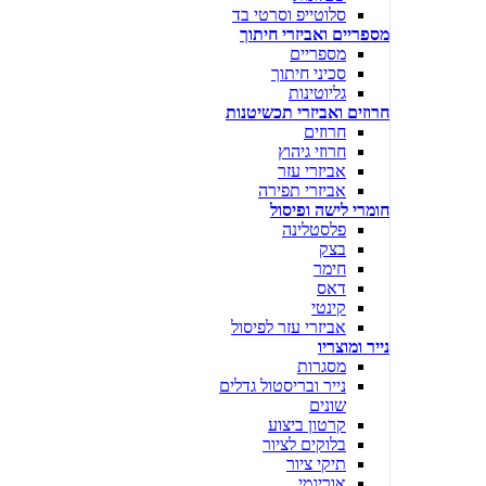
סלוטייפ וסרטי בד
מספריים ואביזרי חיתוך
מספריים
סכיני חיתוך
גליוטינות
חרוזים ואביזרי תכשיטנות
חרוזים
חרוזי גיהוץ
אביזרי עזר
אביזרי תפירה
חומרי לישה ופיסול
פלסטלינה
בצק
חימר
דאס
קינטי
אביזרי עזר לפיסול
נייר ומוצריו
מסגרות
נייר ובריסטול גדלים
שונים
קרטון ביצוע
בלוקים לציור
תיקי ציור
אוריגמי