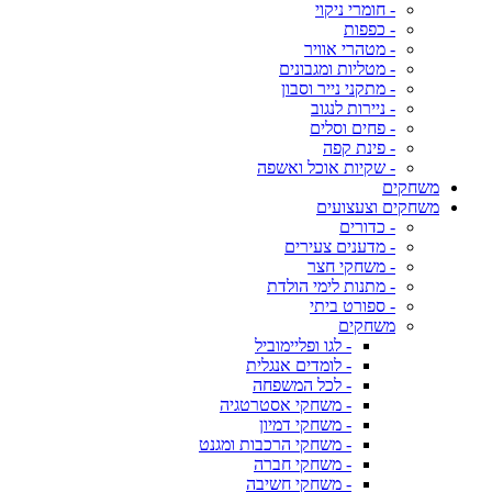
- חומרי ניקוי
- כפפות
- מטהרי אוויר
- מטליות ומגבונים
- מתקני נייר וסבון
- ניירות לנגוב
- פחים וסלים
- פינת קפה
- שקיות אוכל ואשפה
משחקים
משחקים וצעצועים
- כדורים
- מדענים צעירים
- משחקי חצר
- מתנות לימי הולדת
- ספורט ביתי
משחקים
- לגו ופליימוביל
- לומדים אנגלית
- לכל המשפחה
- משחקי אסטרטגיה
- משחקי דמיון
- משחקי הרכבות ומגנט
- משחקי חברה
- משחקי חשיבה