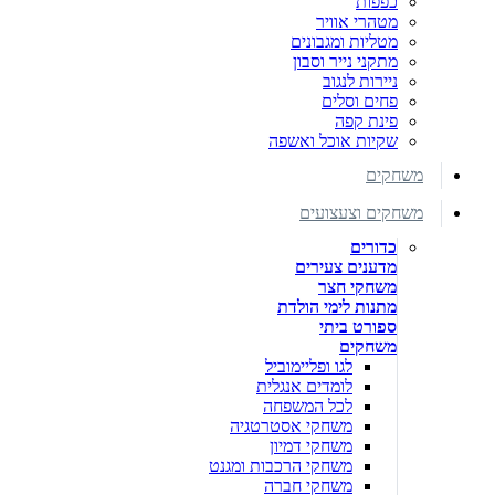
כפפות
מטהרי אוויר
מטליות ומגבונים
מתקני נייר וסבון
ניירות לנגוב
פחים וסלים
פינת קפה
שקיות אוכל ואשפה
משחקים
משחקים וצעצועים
כדורים
מדענים צעירים
משחקי חצר
מתנות לימי הולדת
ספורט ביתי
משחקים
לגו ופליימוביל
לומדים אנגלית
לכל המשפחה
משחקי אסטרטגיה
משחקי דמיון
משחקי הרכבות ומגנט
משחקי חברה