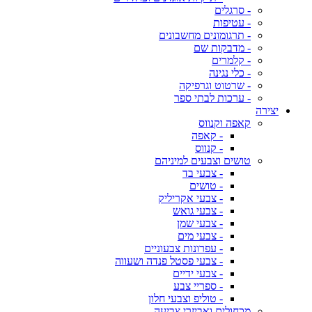
- סרגלים
- עטיפות
- תרגומונים מחשבונים
- מדבקות שם
- קלמרים
- כלי נגינה
- שרטוט וגרפיקה
- ערכות לבתי ספר
יצירה
קאפה וקנווס
- קאפה
- קנווס
טושים וצבעים למיניהם
- צבעי בד
- טושים
- צבעי אקריליק
- צבעי גואש
- צבעי שמן
- צבעי מים
- עפרונות צבעוניים
- צבעי פסטל פנדה ושעווה
- צבעי ידיים
- ספריי צבע
- טוליפ וצבעי חלון
מכחולים ואביזרי צביעה