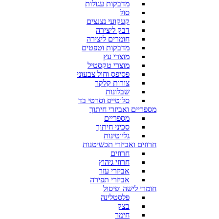
מדבקות עגולות
סול
קעקועי נצנצים
דבק ליצירה
חומרים ליצירה
מדבקות וטפטים
מוצרי עץ
מוצרי טקסטיל
פסיפס וחול צבעוני
צורות קלקר
שבלונות
סלוטייפ וסרטי בד
מספריים ואביזרי חיתוך
מספריים
סכיני חיתוך
גליוטינות
חרוזים ואביזרי תכשיטנות
חרוזים
חרוזי גיהוץ
אביזרי עזר
אביזרי תפירה
חומרי לישה ופיסול
פלסטלינה
בצק
חימר