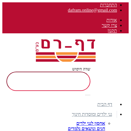
התחברות
dafram.online@gmail.com
אודות
צרו קשר
תקנון
שדה חיפוש
דף הבית
גני ילדים ומוסדות חינוך
אחסון לגני ילדים
חגים ונושאים נלמדים