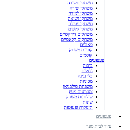
משחקי חשיבה
משחקי יצירה
משחקי למידה
משחקי נשיאה
משחקי פעולה
משחקי קלפים
משחקים דידקטיים
משחקים קלאסיים
פאזלים
קוביות משחק
קוסמים
צעצועים
בובות
גלגלים
כלי נגינה
מכוניות
משפחת סילבניאן
צעצועים מעץ
שולחנות משחק
שונות
תינוקות ופעוטות
צעצועים
ציוד לבית ספר