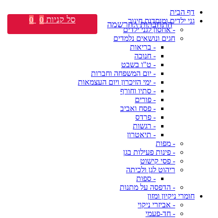
דף הבית
סל קניות
0
0
גני ילדים ומוסדות חינוך
התחברות \ הרשמה
- אחסון לגני ילדים
חגים ונושאים נלמדים
- בריאות
- חנוכה
- ט"ו בשבט
- יום המשפחה וחברות
- ימי הזיכרון ויום העצמאות
- סתיו וחורף
- פורים
- פסח ואביב
- פרדס
- רגשות
- תיאטרון
- מפות
- פינות פעילות בגן
- פסי קישוט
ריהוט לגן ולכיתה
- ספות
- הדפסה על מתנות
חומרי ניקיון ומזון
- אביזרי ניקוי
- חד-פעמי