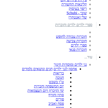
קלינאות תקשורת
ריפוי בעיסוק
שובי - Schubi
שלי זאנטקרן
ספרי ילדים ילדים וחוברות
חוברות עבודה לחופש
חוברות צביעה
ספרי ילדים
חוברות פנאי
עוד...
גני ילדים ומוסדות חינוך
אחסון לגני ילדים
חגים ונושאים נלמדים
בריאות
חנוכה
ט"ו בשבט
יום המשפחה וחברות
ימי הזיכרון ויום העצמאות
סתיו וחורף
פורים
פסח ואביב
פרדס