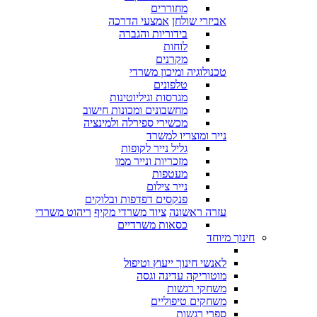
מחוררים
אביזרי שולחן
אמצעי הדרכה
בידוריות והגברה
לוחות
מקרנים
טכנולוגיה ומיכון משרדי
טלפונים
מגרסות וגיליוטינות
מחשבונים ומכונות חישוב
מכשירי ספירלה ולמינציה
נייר ומוצריו למשרד
גליל נייר לקופות
מזכריות ונייר ממו
מעטפות
נייר צילום
פנקסים דפדפות ובלוקים
עזרה ראשונה
ציוד משרדי מקיף
ריהוט משרדי
כסאות משרדיים
חינוך מיוחד
לאנשי חינוך ייעוץ וטיפול
מוטוריקה עדינה וגסה
משחקי רגשות
משחקים טיפוליים
ספרי רגשות