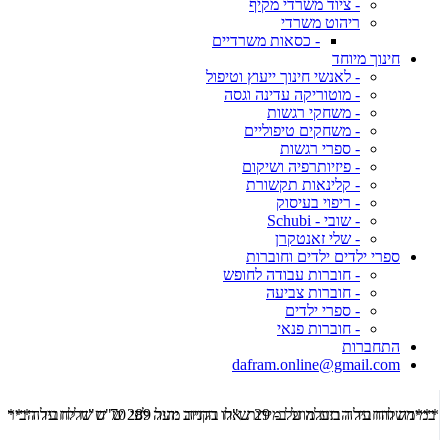
- ציוד משרדי מקיף
ריהוט משרדי
- כסאות משרדיים
חינוך מיוחד
- לאנשי חינוך ייעוץ וטיפול
- מוטוריקה עדינה וגסה
- משחקי רגשות
- משחקים טיפוליים
- ספרי רגשות
- פיזיותרפיה ושיקום
- קלינאות תקשורת
- ריפוי בעיסוק
- שובי - Schubi
- שלי זאנטקרן
ספרי ילדים ילדים וחוברות
- חוברות עבודה לחופש
- חוברות צביעה
- ספרי ילדים
- חוברות פנאי
התחברות
dafram.online@gmail.com
***משלוח עד הבית מוזל ב- 29 ש"ח בקניה מעל 289 ש"ח שליח עד הבית ***
***מש