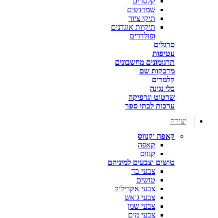
קלסרים
שמרדפים
תיקי ציור
תיקיות אוגדנים
ופולדרים
סרגלים
עטיפות
תרגומונים מחשבונים
מדבקות שם
קלמרים
כלי נגינה
שרטוט וגרפיקה
ערכות לבתי ספר
יצירה
קאפה וקנווס
קאפה
קנווס
טושים וצבעים למיניהם
צבעי בד
טושים
צבעי אקריליק
צבעי גואש
צבעי שמן
צבעי מים