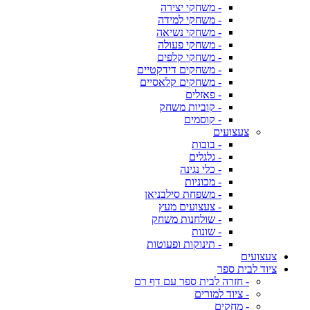
- משחקי יצירה
- משחקי למידה
- משחקי נשיאה
- משחקי פעולה
- משחקי קלפים
- משחקים דידקטיים
- משחקים קלאסיים
- פאזלים
- קוביות משחק
- קוסמים
צעצועים
- בובות
- גלגלים
- כלי נגינה
- מכוניות
- משפחת סילבניאן
- צעצועים מעץ
- שולחנות משחק
- שונות
- תינוקות ופעוטות
צעצועים
ציוד לבית ספר
- חזרה לבית ספר עם דף רם
- ציוד למורים
- מחקים