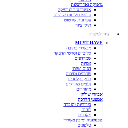
גרפיקה ואדריכלות
אביזרי עזר לגרפיקה
סרגלים ולוחות שרטוט
עפרונות שרטוט
תיקי ציור
ציוד למשרד
MUST HAVE
מכשירי כתיבה
סלוטייפ וסרטי הדבקה
שמרדפים
גומיות
דפים ושות'
שדכנים וסיכות
תיוק וקלסרים
נעצים מהדקים
מחוררים
אביזרי שולחן
אמצעי הדרכה
בידוריות והגברה
לוחות
מקרנים
טכנולוגיה ומיכון משרדי
טלפונים