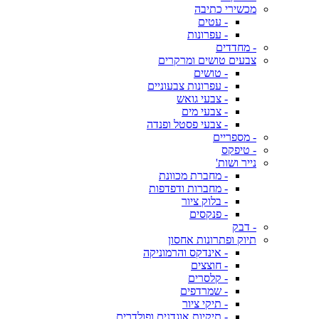
מכשירי כתיבה
- עטים
- עפרונות
- מחדדים
צבעים טושים ומרקרים
- טושים
- עפרונות צבעוניים
- צבעי גואש
- צבעי מים
- צבעי פסטל ופנדה
- מספריים
- טיפקס
נייר ושות'
- מחברת מכוונת
- מחברות ודפדפות
- בלוק ציור
- פנקסים
- דבק
תיוק ופתרונות אחסון
- אינדקס והרמוניקה
- חוצצים
- קלסרים
- שמרדפים
- תיקי ציור
- תיקיות אוגדנים ופולדרים