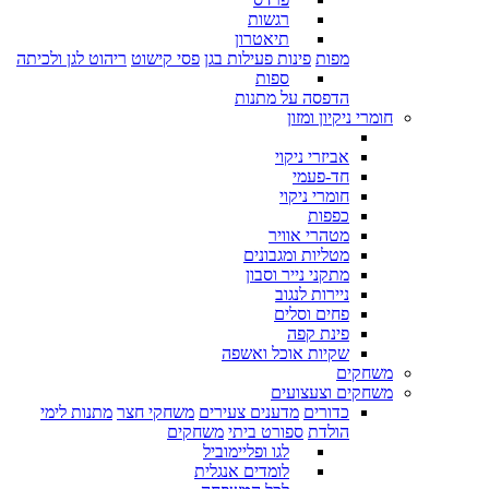
רגשות
תיאטרון
מפות
פינות פעילות בגן
פסי קישוט
ריהוט לגן ולכיתה
ספות
הדפסה על מתנות
חומרי ניקיון ומזון
אביזרי ניקוי
חד-פעמי
חומרי ניקוי
כפפות
מטהרי אוויר
מטליות ומגבונים
מתקני נייר וסבון
ניירות לנגוב
פחים וסלים
פינת קפה
שקיות אוכל ואשפה
משחקים
משחקים וצעצועים
כדורים
מדענים צעירים
משחקי חצר
מתנות לימי
הולדת
ספורט ביתי
משחקים
לגו ופליימוביל
לומדים אנגלית