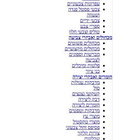
עפרונות צבעוניים
צבעי פסטל פנדה
ושעווה
צבעי ידיים
ספריי צבע
טוליפ וצבעי חלון
מכחולים ואביזרי צביעה
מכחולים פשוטים
מכחולים מקצועיים
מברשות וספוגים
לצביעה
פלטות ומיכלים
כני ציור
חומרים ואביזרי יצירה
מדבקות עגולות
סול
קעקועי נצנצים
דבק ליצירה
חומרים ליצירה
מדבקות וטפטים
מוצרי עץ
מוצרי טקסטיל
פסיפס וחול צבעוני
צורות קלקר
שבלונות