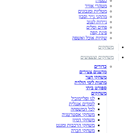
כפפות
מטהרי אוויר
מטליות ומגבונים
מתקני נייר וסבון
ניירות לנגוב
פחים וסלים
פינת קפה
שקיות אוכל ואשפה
משחקים
משחקים וצעצועים
כדורים
מדענים צעירים
משחקי חצר
מתנות לימי הולדת
ספורט ביתי
משחקים
לגו ופליימוביל
לומדים אנגלית
לכל המשפחה
משחקי אסטרטגיה
משחקי דמיון
משחקי הרכבות ומגנט
משחקי חברה