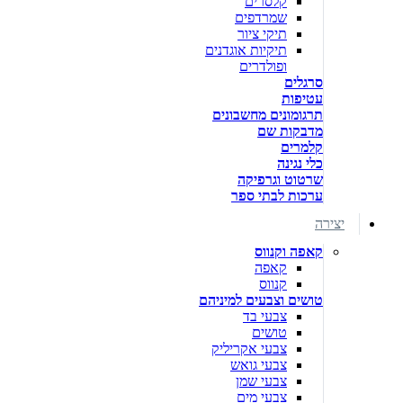
קלסרים
שמרדפים
תיקי ציור
תיקיות אוגדנים
ופולדרים
סרגלים
עטיפות
תרגומונים מחשבונים
מדבקות שם
קלמרים
כלי נגינה
שרטוט וגרפיקה
ערכות לבתי ספר
יצירה
קאפה וקנווס
קאפה
קנווס
טושים וצבעים למיניהם
צבעי בד
טושים
צבעי אקריליק
צבעי גואש
צבעי שמן
צבעי מים