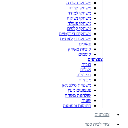
משחקי חשיבה
משחקי יצירה
משחקי למידה
משחקי נשיאה
משחקי פעולה
משחקי קלפים
משחקים דידקטיים
משחקים קלאסיים
פאזלים
קוביות משחק
קוסמים
צעצועים
בובות
גלגלים
כלי נגינה
מכוניות
משפחת סילבניאן
צעצועים מעץ
שולחנות משחק
שונות
תינוקות ופעוטות
צעצועים
ציוד לבית ספר