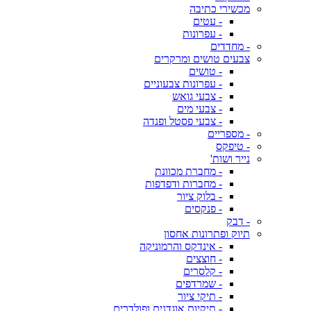
מכשירי כתיבה
- עטים
- עפרונות
- מחדדים
צבעים טושים ומרקרים
- טושים
- עפרונות צבעוניים
- צבעי גואש
- צבעי מים
- צבעי פסטל ופנדה
- מספריים
- טיפקס
נייר ושות'
- מחברת מכוונת
- מחברות ודפדפות
- בלוק ציור
- פנקסים
- דבק
תיוק ופתרונות אחסון
- אינדקס והרמוניקה
- חוצצים
- קלסרים
- שמרדפים
- תיקי ציור
- תיקיות אוגדנים ופולדרים