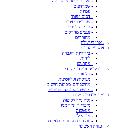
- סלוטייפ וסרטי הדבקה
- שמרדפים
- גומיות
- דפים ושות'
- שדכנים וסיכות
- תיוק וקלסרים
- נעצים מהדקים
- מחוררים
- אביזרי שולחן
אמצעי הדרכה
- בידוריות והגברה
- לוחות
- מקרנים
טכנולוגיה ומיכון משרדי
- טלפונים
- מגרסות וגיליוטינות
- מחשבונים ומכונות חישוב
- מכשירי ספירלה ולמינציה
נייר ומוצריו למשרד
- גליל נייר לקופות
- מזכריות ונייר ממו
- מעטפות
- נייר צילום
- פנקסים דפדפות ובלוקים
- עזרה ראשונה