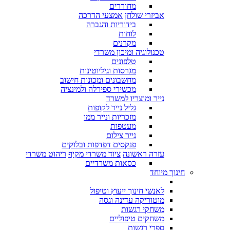
מחוררים
אביזרי שולחן
אמצעי הדרכה
בידוריות והגברה
לוחות
מקרנים
טכנולוגיה ומיכון משרדי
טלפונים
מגרסות וגיליוטינות
מחשבונים ומכונות חישוב
מכשירי ספירלה ולמינציה
נייר ומוצריו למשרד
גליל נייר לקופות
מזכריות ונייר ממו
מעטפות
נייר צילום
פנקסים דפדפות ובלוקים
עזרה ראשונה
ציוד משרדי מקיף
ריהוט משרדי
כסאות משרדיים
חינוך מיוחד
לאנשי חינוך ייעוץ וטיפול
מוטוריקה עדינה וגסה
משחקי רגשות
משחקים טיפוליים
ספרי רגשות