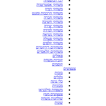
לכל המשפחה
משחקי אסטרטגיה
משחקי דמיון
משחקי הרכבות ומגנט
משחקי חברה
משחקי חשיבה
משחקי יצירה
משחקי למידה
משחקי נשיאה
משחקי פעולה
משחקי קלפים
משחקים דידקטיים
משחקים קלאסיים
פאזלים
קוביות משחק
קוסמים
צעצועים
בובות
גלגלים
כלי נגינה
מכוניות
משפחת סילבניאן
צעצועים מעץ
שולחנות משחק
שונות