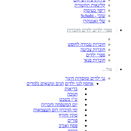
קלינאות תקשורת
ריפוי בעיסוק
שובי - Schubi
שלי זאנטקרן
ספרי ילדים ילדים וחוברות
חוברות עבודה לחופש
חוברות צביעה
ספרי ילדים
חוברות פנאי
עוד...
גני ילדים ומוסדות חינוך
אחסון לגני ילדים
חגים ונושאים נלמדים
בריאות
חנוכה
ט"ו בשבט
יום המשפחה וחברות
ימי הזיכרון ויום העצמאות
סתיו וחורף
פורים
פסח ואביב
פרדס