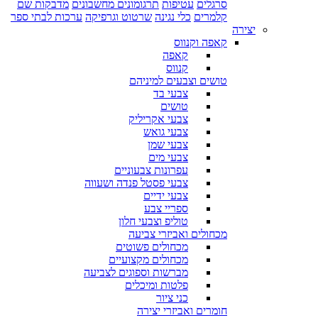
סרגלים
עטיפות
תרגומונים מחשבונים
מדבקות שם
קלמרים
כלי נגינה
שרטוט וגרפיקה
ערכות לבתי ספר
יצירה
קאפה וקנווס
קאפה
קנווס
טושים וצבעים למיניהם
צבעי בד
טושים
צבעי אקריליק
צבעי גואש
צבעי שמן
צבעי מים
עפרונות צבעוניים
צבעי פסטל פנדה ושעווה
צבעי ידיים
ספריי צבע
טוליפ וצבעי חלון
מכחולים ואביזרי צביעה
מכחולים פשוטים
מכחולים מקצועיים
מברשות וספוגים לצביעה
פלטות ומיכלים
כני ציור
חומרים ואביזרי יצירה