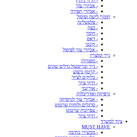
- חרוזי גיהוץ
- אביזרי עזר
- אביזרי תפירה
חומרי לישה ופיסול
- פלסטלינה
- בצק
- חימר
- דאס
- קינטי
- אביזרי עזר לפיסול
נייר ומוצריו
- מסגרות
- נייר ובריסטול גדלים שונים
- קרטון ביצוע
- בלוקים לציור
- תיקי ציור
- אוריגמי
גרפיקה ואדריכלות
- אביזרי עזר לגרפיקה
- סרגלים ולוחות שרטוט
- עפרונות שרטוט
- תיקי ציור
ציוד למשרד
MUST HAVE
- מכשירי כתיבה