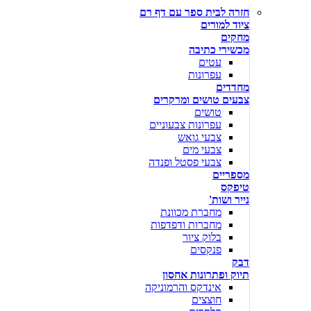
חזרה לבית ספר עם דף רם
ציוד למורים
מחקים
מכשירי כתיבה
עטים
עפרונות
מחדדים
צבעים טושים ומרקרים
טושים
עפרונות צבעוניים
צבעי גואש
צבעי מים
צבעי פסטל ופנדה
מספריים
טיפקס
נייר ושות'
מחברת מכוונת
מחברות ודפדפות
בלוק ציור
פנקסים
דבק
תיוק ופתרונות אחסון
אינדקס והרמוניקה
חוצצים