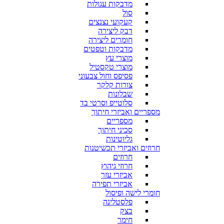
מדבקות עגולות
סול
קעקועי נצנצים
דבק ליצירה
חומרים ליצירה
מדבקות וטפטים
מוצרי עץ
מוצרי טקסטיל
פסיפס וחול צבעוני
צורות קלקר
שבלונות
סלוטייפ וסרטי בד
מספריים ואביזרי חיתוך
מספריים
סכיני חיתוך
גליוטינות
חרוזים ואביזרי תכשיטנות
חרוזים
חרוזי גיהוץ
אביזרי עזר
אביזרי תפירה
חומרי לישה ופיסול
פלסטלינה
בצק
חימר