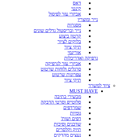
דאס
קינטי
אביזרי עזר לפיסול
נייר ומוצריו
מסגרות
נייר ובריסטול גדלים שונים
קרטון ביצוע
בלוקים לציור
תיקי ציור
אוריגמי
גרפיקה ואדריכלות
אביזרי עזר לגרפיקה
סרגלים ולוחות שרטוט
עפרונות שרטוט
תיקי ציור
ציוד למשרד
MUST HAVE
מכשירי כתיבה
סלוטייפ וסרטי הדבקה
שמרדפים
גומיות
דפים ושות'
שדכנים וסיכות
תיוק וקלסרים
נעצים מהדקים