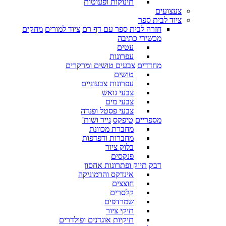
תינוקות ופעוטות
צעצועים
ציוד לבית ספר
חזרה לבית ספר עם דף רם
ציוד למורים
מחקים
מכשירי כתיבה
עטים
עפרונות
מחדדים
צבעים טושים ומרקרים
טושים
עפרונות צבעוניים
צבעי גואש
צבעי מים
צבעי פסטל ופנדה
מספריים
טיפקס
נייר ושות'
מחברת מכוונת
מחברות ודפדפות
בלוק ציור
פנקסים
דבק
תיוק ופתרונות אחסון
אינדקס והרמוניקה
חוצצים
קלסרים
שמרדפים
תיקי ציור
תיקיות אוגדנים ופולדרים