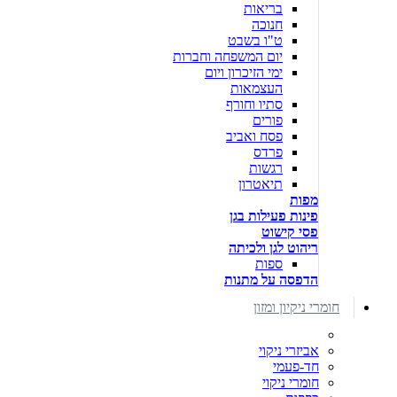
בריאות
חנוכה
ט"ו בשבט
יום המשפחה וחברות
ימי הזיכרון ויום
העצמאות
סתיו וחורף
פורים
פסח ואביב
פרדס
רגשות
תיאטרון
מפות
פינות פעילות בגן
פסי קישוט
ריהוט לגן ולכיתה
ספות
הדפסה על מתנות
חומרי ניקיון ומזון
אביזרי ניקוי
חד-פעמי
חומרי ניקוי