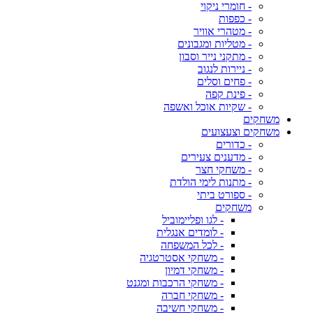
- חומרי ניקוי
- כפפות
- מטהרי אוויר
- מטליות ומגבונים
- מתקני נייר וסבון
- ניירות לנגוב
- פחים וסלים
- פינת קפה
- שקיות אוכל ואשפה
משחקים
משחקים וצעצועים
- כדורים
- מדענים צעירים
- משחקי חצר
- מתנות לימי הולדת
- ספורט ביתי
משחקים
- לגו ופליימוביל
- לומדים אנגלית
- לכל המשפחה
- משחקי אסטרטגיה
- משחקי דמיון
- משחקי הרכבות ומגנט
- משחקי חברה
- משחקי חשיבה