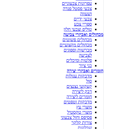
עפרונות צבעוניים
צבעי פסטל פנדה
ושעווה
צבעי ידיים
ספריי צבע
טוליפ וצבעי חלון
מכחולים ואביזרי צביעה
מכחולים פשוטים
מכחולים מקצועיים
מברשות וספוגים
לצביעה
פלטות ומיכלים
כני ציור
חומרים ואביזרי יצירה
מדבקות עגולות
סול
קעקועי נצנצים
דבק ליצירה
חומרים ליצירה
מדבקות וטפטים
מוצרי עץ
מוצרי טקסטיל
פסיפס וחול צבעוני
צורות קלקר
שבלונות