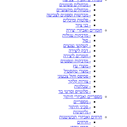
- מכחולים פשוטים
- מכחולים מקצועיים
- מברשות וספוגים לצביעה
- פלטות ומיכלים
- כני ציור
חומרים ואביזרי יצירה
- מדבקות עגולות
- סול
- קעקועי נצנצים
- דבק ליצירה
- חומרים ליצירה
- מדבקות וטפטים
- מוצרי עץ
- מוצרי טקסטיל
- פסיפס וחול צבעוני
- צורות קלקר
- שבלונות
- סלוטייפ וסרטי בד
מספריים ואביזרי חיתוך
- מספריים
- סכיני חיתוך
- גליוטינות
חרוזים ואביזרי תכשיטנות
- חרוזים