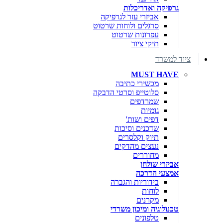
גרפיקה ואדריכלות
אביזרי עזר לגרפיקה
סרגלים ולוחות שרטוט
עפרונות שרטוט
תיקי ציור
ציוד למשרד
MUST HAVE
מכשירי כתיבה
סלוטייפ וסרטי הדבקה
שמרדפים
גומיות
דפים ושות'
שדכנים וסיכות
תיוק וקלסרים
נעצים מהדקים
מחוררים
אביזרי שולחן
אמצעי הדרכה
בידוריות והגברה
לוחות
מקרנים
טכנולוגיה ומיכון משרדי
טלפונים