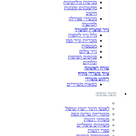
מגרסות וגיליוטינות
מחשבונים ומכונות
חישוב
מכשירי ספירלה
ולמינציה
נייר ומוצריו למשרד
גליל נייר לקופות
מזכריות ונייר ממו
מעטפות
נייר צילום
פנקסים דפדפות
ובלוקים
עזרה ראשונה
ציוד משרדי מקיף
ריהוט משרדי
כסאות משרדיים
חינוך מיוחד
לאנשי חינוך ייעוץ וטיפול
מוטוריקה עדינה וגסה
משחקי רגשות
משחקים טיפוליים
ספרי רגשות
פיזיותרפיה ושיקום