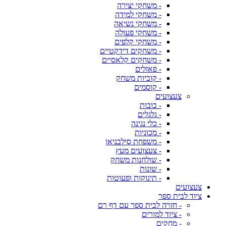
- משחקי יצירה
- משחקי למידה
- משחקי נשיאה
- משחקי פעולה
- משחקי קלפים
- משחקים דידקטיים
- משחקים קלאסיים
- פאזלים
- קוביות משחק
- קוסמים
צעצועים
- בובות
- גלגלים
- כלי נגינה
- מכוניות
- משפחת סילבניאן
- צעצועים מעץ
- שולחנות משחק
- שונות
- תינוקות ופעוטות
צעצועים
ציוד לבית ספר
- חזרה לבית ספר עם דף רם
- ציוד למורים
- מחקים