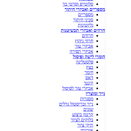
סלוטייפ וסרטי בד
מספריים ואביזרי חיתוך
מספריים
סכיני חיתוך
גליוטינות
חרוזים ואביזרי תכשיטנות
חרוזים
חרוזי גיהוץ
אביזרי עזר
אביזרי תפירה
חומרי לישה ופיסול
פלסטלינה
בצק
חימר
דאס
קינטי
אביזרי עזר לפיסול
נייר ומוצריו
מסגרות
נייר ובריסטול גדלים
שונים
קרטון ביצוע
בלוקים לציור
תיקי ציור
אוריגמי