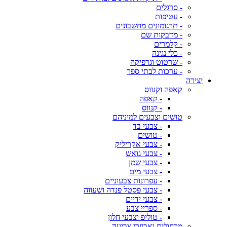
- סרגלים
- עטיפות
- תרגומונים מחשבונים
- מדבקות שם
- קלמרים
- כלי נגינה
- שרטוט וגרפיקה
- ערכות לבתי ספר
יצירה
קאפה וקנווס
- קאפה
- קנווס
טושים וצבעים למיניהם
- צבעי בד
- טושים
- צבעי אקריליק
- צבעי גואש
- צבעי שמן
- צבעי מים
- עפרונות צבעוניים
- צבעי פסטל פנדה ושעווה
- צבעי ידיים
- ספריי צבע
- טוליפ וצבעי חלון
מכחולים ואביזרי צביעה