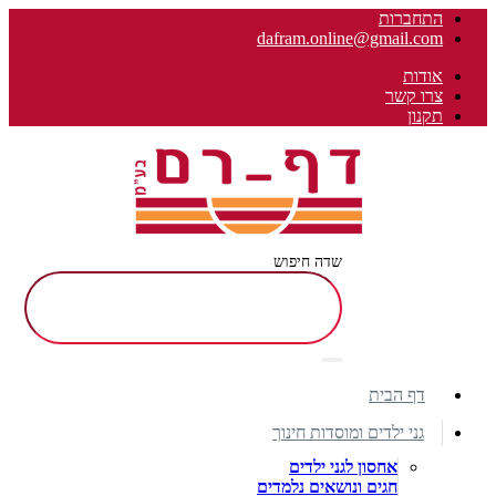
התחברות
dafram.online@gmail.com
אודות
צרו קשר
תקנון
שדה חיפוש
דף הבית
גני ילדים ומוסדות חינוך
אחסון לגני ילדים
חגים ונושאים נלמדים