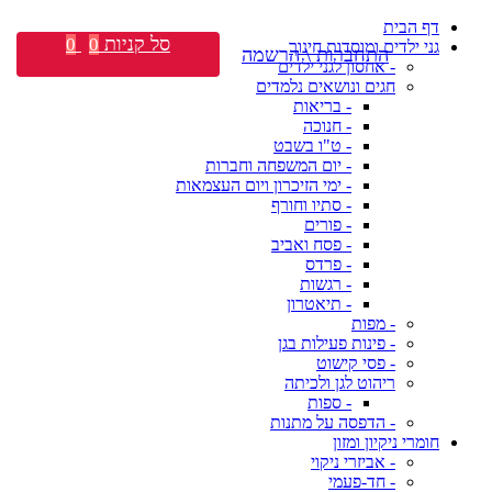
דף הבית
סל קניות
0
0
גני ילדים ומוסדות חינוך
התחברות \ הרשמה
- אחסון לגני ילדים
חגים ונושאים נלמדים
- בריאות
- חנוכה
- ט"ו בשבט
- יום המשפחה וחברות
- ימי הזיכרון ויום העצמאות
- סתיו וחורף
- פורים
- פסח ואביב
- פרדס
- רגשות
- תיאטרון
- מפות
- פינות פעילות בגן
- פסי קישוט
ריהוט לגן ולכיתה
- ספות
- הדפסה על מתנות
חומרי ניקיון ומזון
- אביזרי ניקוי
- חד-פעמי