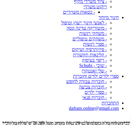
- ציוד משרדי מקיף
ריהוט משרדי
- כסאות משרדיים
חינוך מיוחד
- לאנשי חינוך ייעוץ וטיפול
- מוטוריקה עדינה וגסה
- משחקי רגשות
- משחקים טיפוליים
- ספרי רגשות
- פיזיותרפיה ושיקום
- קלינאות תקשורת
- ריפוי בעיסוק
- שובי - Schubi
- שלי זאנטקרן
ספרי ילדים ילדים וחוברות
- חוברות עבודה לחופש
- חוברות צביעה
- ספרי ילדים
- חוברות פנאי
התחברות
dafram.online@gmail.com
***משלוח עד הבית מוזל ב- 29 ש"ח בקניה מעל 289 ש"ח שליח עד הבית ***
***מש