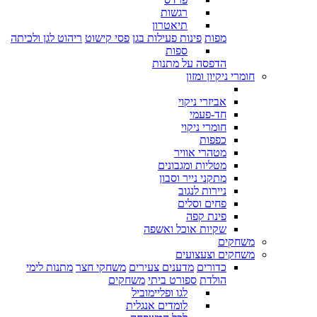
רגשות
תיאטרון
מפות
פינות פעילות בגן
פסי קישוט
ריהוט לגן ולכיתה
ספות
הדפסה על מתנות
חומרי ניקיון ומזון
אביזרי ניקוי
חד-פעמי
חומרי ניקוי
כפפות
מטהרי אוויר
מטליות ומגבונים
מתקני נייר וסבון
ניירות לנגוב
פחים וסלים
פינת קפה
שקיות אוכל ואשפה
משחקים
משחקים וצעצועים
כדורים
מדענים צעירים
משחקי חצר
מתנות לימי
הולדת
ספורט ביתי
משחקים
לגו ופליימוביל
לומדים אנגלית