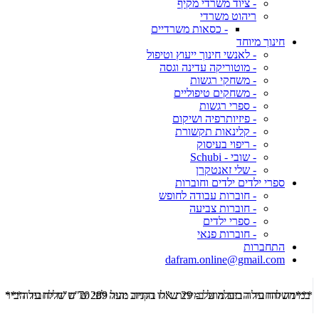
- ציוד משרדי מקיף
ריהוט משרדי
- כסאות משרדיים
חינוך מיוחד
- לאנשי חינוך ייעוץ וטיפול
- מוטוריקה עדינה וגסה
- משחקי רגשות
- משחקים טיפוליים
- ספרי רגשות
- פיזיותרפיה ושיקום
- קלינאות תקשורת
- ריפוי בעיסוק
- שובי - Schubi
- שלי זאנטקרן
ספרי ילדים ילדים וחוברות
- חוברות עבודה לחופש
- חוברות צביעה
- ספרי ילדים
- חוברות פנאי
התחברות
dafram.online@gmail.com
***משלוח עד הבית מוזל ב- 29 ש"ח בקניה מעל 289 ש"ח שליח עד הבית ***
***מש