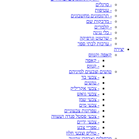
- סרגלים
- עטיפות
- תרגומונים מחשבונים
- מדבקות שם
- קלמרים
- כלי נגינה
- שרטוט וגרפיקה
- ערכות לבתי ספר
יצירה
קאפה וקנווס
- קאפה
- קנווס
טושים וצבעים למיניהם
- צבעי בד
- טושים
- צבעי אקריליק
- צבעי גואש
- צבעי שמן
- צבעי מים
- עפרונות צבעוניים
- צבעי פסטל פנדה ושעווה
- צבעי ידיים
- ספריי צבע
- טוליפ וצבעי חלון
מכחולים ואביזרי צביעה