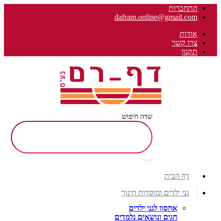
התחברות
dafram.online@gmail.com
אודות
צרו קשר
תקנון
שדה חיפוש
דף הבית
גני ילדים ומוסדות חינוך
אחסון לגני ילדים
חגים ונושאים נלמדים