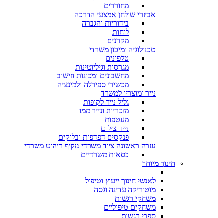
מחוררים
אביזרי שולחן
אמצעי הדרכה
בידוריות והגברה
לוחות
מקרנים
טכנולוגיה ומיכון משרדי
טלפונים
מגרסות וגיליוטינות
מחשבונים ומכונות חישוב
מכשירי ספירלה ולמינציה
נייר ומוצריו למשרד
גליל נייר לקופות
מזכריות ונייר ממו
מעטפות
נייר צילום
פנקסים דפדפות ובלוקים
עזרה ראשונה
ציוד משרדי מקיף
ריהוט משרדי
כסאות משרדיים
חינוך מיוחד
לאנשי חינוך ייעוץ וטיפול
מוטוריקה עדינה וגסה
משחקי רגשות
משחקים טיפוליים
ספרי רגשות