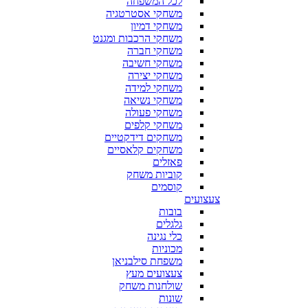
לכל המשפחה
משחקי אסטרטגיה
משחקי דמיון
משחקי הרכבות ומגנט
משחקי חברה
משחקי חשיבה
משחקי יצירה
משחקי למידה
משחקי נשיאה
משחקי פעולה
משחקי קלפים
משחקים דידקטיים
משחקים קלאסיים
פאזלים
קוביות משחק
קוסמים
צעצועים
בובות
גלגלים
כלי נגינה
מכוניות
משפחת סילבניאן
צעצועים מעץ
שולחנות משחק
שונות