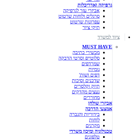
גרפיקה ואדריכלות
אביזרי עזר לגרפיקה
סרגלים ולוחות שרטוט
עפרונות שרטוט
תיקי ציור
ציוד למשרד
MUST HAVE
מכשירי כתיבה
סלוטייפ וסרטי הדבקה
שמרדפים
גומיות
דפים ושות'
שדכנים וסיכות
תיוק וקלסרים
נעצים מהדקים
מחוררים
אביזרי שולחן
אמצעי הדרכה
בידוריות והגברה
לוחות
מקרנים
טכנולוגיה ומיכון משרדי
טלפונים