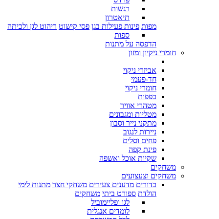
רגשות
תיאטרון
מפות
פינות פעילות בגן
פסי קישוט
ריהוט לגן ולכיתה
ספות
הדפסה על מתנות
חומרי ניקיון ומזון
אביזרי ניקוי
חד-פעמי
חומרי ניקוי
כפפות
מטהרי אוויר
מטליות ומגבונים
מתקני נייר וסבון
ניירות לנגוב
פחים וסלים
פינת קפה
שקיות אוכל ואשפה
משחקים
משחקים וצעצועים
כדורים
מדענים צעירים
משחקי חצר
מתנות לימי
הולדת
ספורט ביתי
משחקים
לגו ופליימוביל
לומדים אנגלית