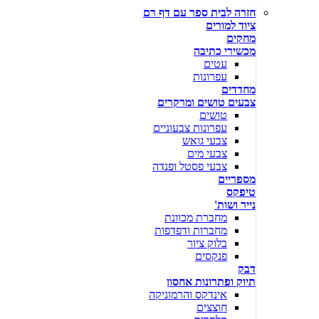
חזרה לבית ספר עם דף רם
ציוד למורים
מחקים
מכשירי כתיבה
עטים
עפרונות
מחדדים
צבעים טושים ומרקרים
טושים
עפרונות צבעוניים
צבעי גואש
צבעי מים
צבעי פסטל ופנדה
מספריים
טיפקס
נייר ושות'
מחברת מכוונת
מחברות ודפדפות
בלוק ציור
פנקסים
דבק
תיוק ופתרונות אחסון
אינדקס והרמוניקה
חוצצים