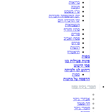
בריאות
חנוכה
ט"ו בשבט
יום המשפחה וחברות
ימי הזיכרון ויום
העצמאות
סתיו וחורף
פורים
פסח ואביב
פרדס
רגשות
תיאטרון
מפות
פינות פעילות בגן
פסי קישוט
ריהוט לגן ולכיתה
ספות
הדפסה על מתנות
חומרי ניקיון ומזון
אביזרי ניקוי
חד-פעמי
חומרי ניקוי