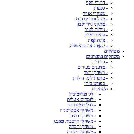
- חומרי ניקוי
- כפפות
- מטהרי אוויר
- מטליות ומגבונים
- מתקני נייר וסבון
- ניירות לנגוב
- פחים וסלים
- פינת קפה
- שקיות אוכל ואשפה
משחקים
משחקים וצעצועים
- כדורים
- מדענים צעירים
- משחקי חצר
- מתנות לימי הולדת
- ספורט ביתי
משחקים
- לגו ופליימוביל
- לומדים אנגלית
- לכל המשפחה
- משחקי אסטרטגיה
- משחקי דמיון
- משחקי הרכבות ומגנט
- משחקי חברה
- משחקי חשיבה