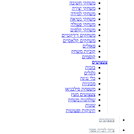
משחקי חשיבה
משחקי יצירה
משחקי למידה
משחקי נשיאה
משחקי פעולה
משחקי קלפים
משחקים דידקטיים
משחקים קלאסיים
פאזלים
קוביות משחק
קוסמים
צעצועים
בובות
גלגלים
כלי נגינה
מכוניות
משפחת סילבניאן
צעצועים מעץ
שולחנות משחק
שונות
תינוקות ופעוטות
צעצועים
ציוד לבית ספר