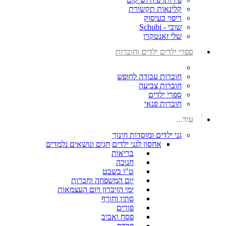
קלינאות תקשורת
ריפוי בעיסוק
שובי - Schubi
שלי זאנטקרן
ספרי ילדים ילדים וחוברות
חוברות עבודה לחופש
חוברות צביעה
ספרי ילדים
חוברות פנאי
עוד...
גני ילדים ומוסדות חינוך
אחסון לגני ילדים
חגים ונושאים נלמדים
בריאות
חנוכה
ט"ו בשבט
יום המשפחה וחברות
ימי הזיכרון ויום העצמאות
סתיו וחורף
פורים
פסח ואביב
פרדס