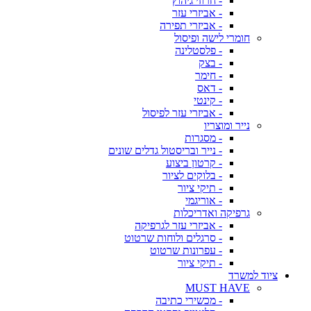
- חרוזי גיהוץ
- אביזרי עזר
- אביזרי תפירה
חומרי לישה ופיסול
- פלסטלינה
- בצק
- חימר
- דאס
- קינטי
- אביזרי עזר לפיסול
נייר ומוצריו
- מסגרות
- נייר ובריסטול גדלים שונים
- קרטון ביצוע
- בלוקים לציור
- תיקי ציור
- אוריגמי
גרפיקה ואדריכלות
- אביזרי עזר לגרפיקה
- סרגלים ולוחות שרטוט
- עפרונות שרטוט
- תיקי ציור
ציוד למשרד
MUST HAVE
- מכשירי כתיבה