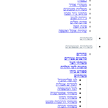
כפפות
מטהרי אוויר
מטליות ומגבונים
מתקני נייר וסבון
ניירות לנגוב
פחים וסלים
פינת קפה
שקיות אוכל ואשפה
משחקים
משחקים וצעצועים
כדורים
מדענים צעירים
משחקי חצר
מתנות לימי הולדת
ספורט ביתי
משחקים
לגו ופליימוביל
לומדים אנגלית
לכל המשפחה
משחקי אסטרטגיה
משחקי דמיון
משחקי הרכבות ומגנט
משחקי חברה