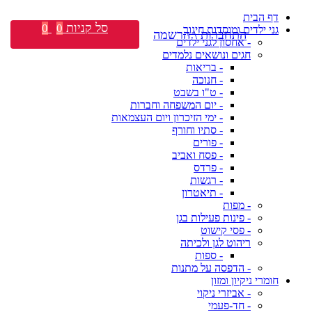
דף הבית
סל קניות
0
0
גני ילדים ומוסדות חינוך
התחברות \ הרשמה
- אחסון לגני ילדים
חגים ונושאים נלמדים
- בריאות
- חנוכה
- ט"ו בשבט
- יום המשפחה וחברות
- ימי הזיכרון ויום העצמאות
- סתיו וחורף
- פורים
- פסח ואביב
- פרדס
- רגשות
- תיאטרון
- מפות
- פינות פעילות בגן
- פסי קישוט
ריהוט לגן ולכיתה
- ספות
- הדפסה על מתנות
חומרי ניקיון ומזון
- אביזרי ניקוי
- חד-פעמי