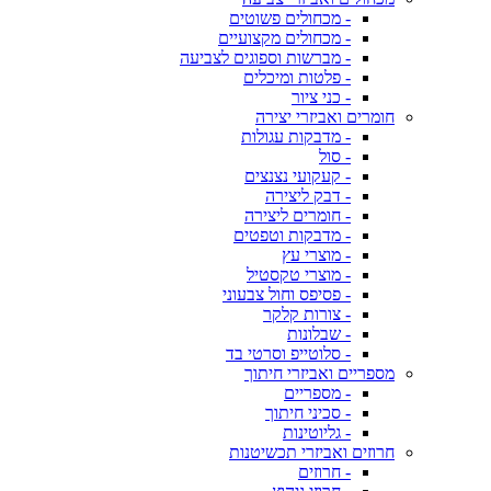
- מכחולים פשוטים
- מכחולים מקצועיים
- מברשות וספוגים לצביעה
- פלטות ומיכלים
- כני ציור
חומרים ואביזרי יצירה
- מדבקות עגולות
- סול
- קעקועי נצנצים
- דבק ליצירה
- חומרים ליצירה
- מדבקות וטפטים
- מוצרי עץ
- מוצרי טקסטיל
- פסיפס וחול צבעוני
- צורות קלקר
- שבלונות
- סלוטייפ וסרטי בד
מספריים ואביזרי חיתוך
- מספריים
- סכיני חיתוך
- גליוטינות
חרוזים ואביזרי תכשיטנות
- חרוזים