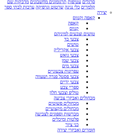
סרגלים
עטיפות
תרגומונים מחשבונים
מדבקות שם
קלמרים
כלי נגינה
שרטוט וגרפיקה
ערכות לבתי ספר
יצירה
קאפה וקנווס
קאפה
קנווס
טושים וצבעים למיניהם
צבעי בד
טושים
צבעי אקריליק
צבעי גואש
צבעי שמן
צבעי מים
עפרונות צבעוניים
צבעי פסטל פנדה ושעווה
צבעי ידיים
ספריי צבע
טוליפ וצבעי חלון
מכחולים ואביזרי צביעה
מכחולים פשוטים
מכחולים מקצועיים
מברשות וספוגים לצביעה
פלטות ומיכלים
כני ציור
חומרים ואביזרי יצירה