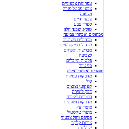
עפרונות צבעוניים
צבעי פסטל פנדה
ושעווה
צבעי ידיים
ספריי צבע
טוליפ וצבעי חלון
מכחולים ואביזרי צביעה
מכחולים פשוטים
מכחולים מקצועיים
מברשות וספוגים
לצביעה
פלטות ומיכלים
כני ציור
חומרים ואביזרי יצירה
מדבקות עגולות
סול
קעקועי נצנצים
דבק ליצירה
חומרים ליצירה
מדבקות וטפטים
מוצרי עץ
מוצרי טקסטיל
פסיפס וחול צבעוני
צורות קלקר
שבלונות