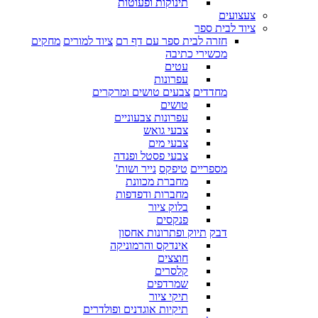
תינוקות ופעוטות
צעצועים
ציוד לבית ספר
חזרה לבית ספר עם דף רם
ציוד למורים
מחקים
מכשירי כתיבה
עטים
עפרונות
מחדדים
צבעים טושים ומרקרים
טושים
עפרונות צבעוניים
צבעי גואש
צבעי מים
צבעי פסטל ופנדה
מספריים
טיפקס
נייר ושות'
מחברת מכוונת
מחברות ודפדפות
בלוק ציור
פנקסים
דבק
תיוק ופתרונות אחסון
אינדקס והרמוניקה
חוצצים
קלסרים
שמרדפים
תיקי ציור
תיקיות אוגדנים ופולדרים