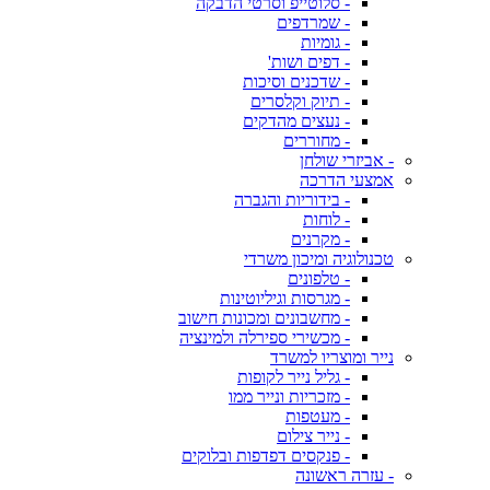
- סלוטייפ וסרטי הדבקה
- שמרדפים
- גומיות
- דפים ושות'
- שדכנים וסיכות
- תיוק וקלסרים
- נעצים מהדקים
- מחוררים
- אביזרי שולחן
אמצעי הדרכה
- בידוריות והגברה
- לוחות
- מקרנים
טכנולוגיה ומיכון משרדי
- טלפונים
- מגרסות וגיליוטינות
- מחשבונים ומכונות חישוב
- מכשירי ספירלה ולמינציה
נייר ומוצריו למשרד
- גליל נייר לקופות
- מזכריות ונייר ממו
- מעטפות
- נייר צילום
- פנקסים דפדפות ובלוקים
- עזרה ראשונה