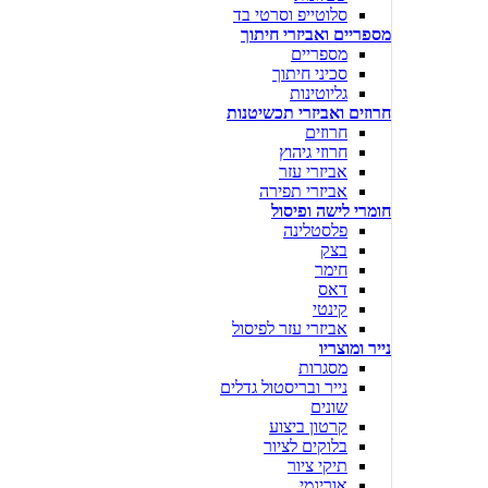
סלוטייפ וסרטי בד
מספריים ואביזרי חיתוך
מספריים
סכיני חיתוך
גליוטינות
חרוזים ואביזרי תכשיטנות
חרוזים
חרוזי גיהוץ
אביזרי עזר
אביזרי תפירה
חומרי לישה ופיסול
פלסטלינה
בצק
חימר
דאס
קינטי
אביזרי עזר לפיסול
נייר ומוצריו
מסגרות
נייר ובריסטול גדלים
שונים
קרטון ביצוע
בלוקים לציור
תיקי ציור
אוריגמי