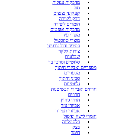
מדבקות עגולות
סול
קעקועי נצנצים
דבק ליצירה
חומרים ליצירה
מדבקות וטפטים
מוצרי עץ
מוצרי טקסטיל
פסיפס וחול צבעוני
צורות קלקר
שבלונות
סלוטייפ וסרטי בד
מספריים ואביזרי חיתוך
מספריים
סכיני חיתוך
גליוטינות
חרוזים ואביזרי תכשיטנות
חרוזים
חרוזי גיהוץ
אביזרי עזר
אביזרי תפירה
חומרי לישה ופיסול
פלסטלינה
בצק
חימר