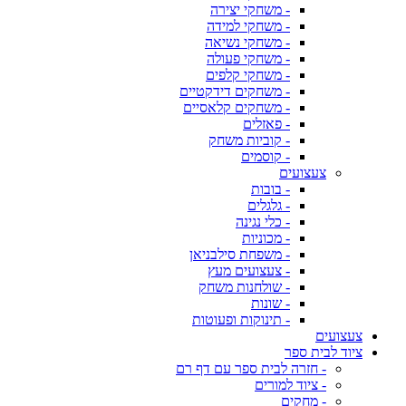
- משחקי יצירה
- משחקי למידה
- משחקי נשיאה
- משחקי פעולה
- משחקי קלפים
- משחקים דידקטיים
- משחקים קלאסיים
- פאזלים
- קוביות משחק
- קוסמים
צעצועים
- בובות
- גלגלים
- כלי נגינה
- מכוניות
- משפחת סילבניאן
- צעצועים מעץ
- שולחנות משחק
- שונות
- תינוקות ופעוטות
צעצועים
ציוד לבית ספר
- חזרה לבית ספר עם דף רם
- ציוד למורים
- מחקים