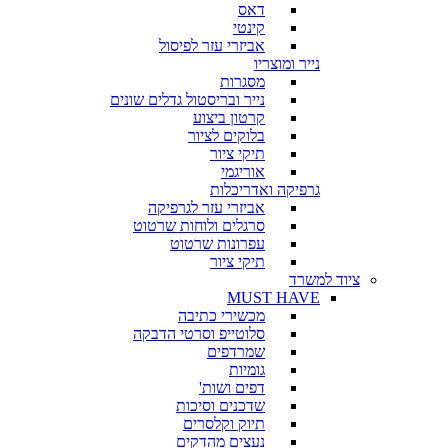
דאס
קינטי
אביזרי עזר לפיסול
נייר ומוצריו
מסגרות
נייר ובריסטול גדלים שונים
קרטון ביצוע
בלוקים לציור
תיקי ציור
אוריגמי
גרפיקה ואדריכלות
אביזרי עזר לגרפיקה
סרגלים ולוחות שרטוט
עפרונות שרטוט
תיקי ציור
ציוד למשרד
MUST HAVE
מכשירי כתיבה
סלוטייפ וסרטי הדבקה
שמרדפים
גומיות
דפים ושות'
שדכנים וסיכות
תיוק וקלסרים
נעצים מהדקים