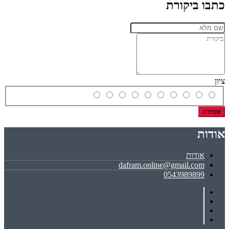
כתבו ביקורת
ציון
שמירה
אודות
אודות
dafram.online@gmail.com
0543989899