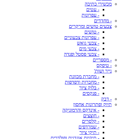
מכשירי כתיבה
- עטים
- עפרונות
- מחדדים
צבעים טושים ומרקרים
- טושים
- עפרונות צבעוניים
- צבעי גואש
- צבעי מים
- צבעי פסטל ופנדה
- מספריים
- טיפקס
נייר ושות'
- מחברת מכוונת
- מחברות ודפדפות
- בלוק ציור
- פנקסים
- דבק
תיוק ופתרונות אחסון
- אינדקס והרמוניקה
- חוצצים
- קלסרים
- שמרדפים
- תיקי ציור
- תיקיות אוגדנים ופולדרים