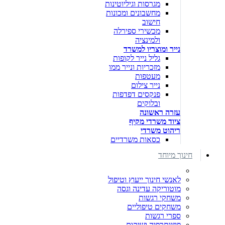
מגרסות וגיליוטינות
מחשבונים ומכונות
חישוב
מכשירי ספירלה
ולמינציה
נייר ומוצריו למשרד
גליל נייר לקופות
מזכריות ונייר ממו
מעטפות
נייר צילום
פנקסים דפדפות
ובלוקים
עזרה ראשונה
ציוד משרדי מקיף
ריהוט משרדי
כסאות משרדיים
חינוך מיוחד
לאנשי חינוך ייעוץ וטיפול
מוטוריקה עדינה וגסה
משחקי רגשות
משחקים טיפוליים
ספרי רגשות
פיזיותרפיה ושיקום