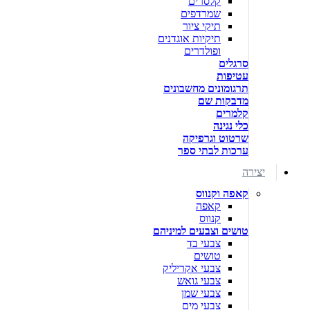
קלסרים
שמרדפים
תיקי ציור
תיקיות אוגדנים
ופולדרים
סרגלים
עטיפות
תרגומונים מחשבונים
מדבקות שם
קלמרים
כלי נגינה
שרטוט וגרפיקה
ערכות לבתי ספר
יצירה
קאפה וקנווס
קאפה
קנווס
טושים וצבעים למיניהם
צבעי בד
טושים
צבעי אקריליק
צבעי גואש
צבעי שמן
צבעי מים