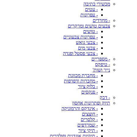
מכשירי כתיבה
- עטים
- עפרונות
- מחדדים
צבעים טושים ומרקרים
- טושים
- עפרונות צבעוניים
- צבעי גואש
- צבעי מים
- צבעי פסטל ופנדה
- מספריים
- טיפקס
נייר ושות'
- מחברת מכוונת
- מחברות ודפדפות
- בלוק ציור
- פנקסים
- דבק
תיוק ופתרונות אחסון
- אינדקס והרמוניקה
- חוצצים
- קלסרים
- שמרדפים
- תיקי ציור
- תיקיות אוגדנים ופולדרים