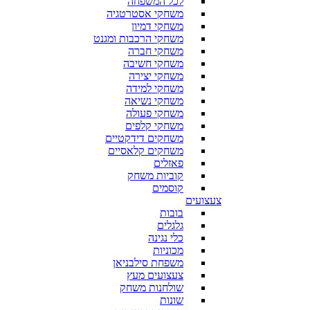
לכל המשפחה
משחקי אסטרטגיה
משחקי דמיון
משחקי הרכבות ומגנט
משחקי חברה
משחקי חשיבה
משחקי יצירה
משחקי למידה
משחקי נשיאה
משחקי פעולה
משחקי קלפים
משחקים דידקטיים
משחקים קלאסיים
פאזלים
קוביות משחק
קוסמים
צעצועים
בובות
גלגלים
כלי נגינה
מכוניות
משפחת סילבניאן
צעצועים מעץ
שולחנות משחק
שונות