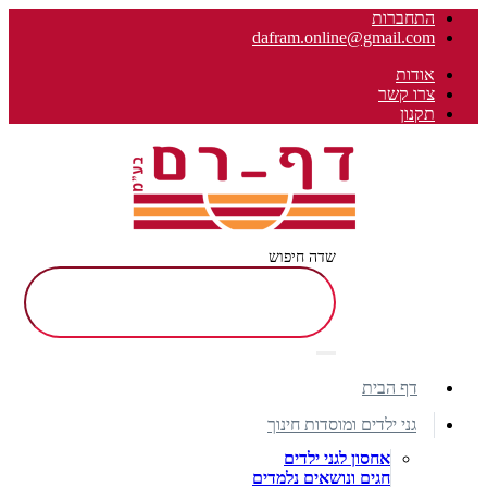
התחברות
dafram.online@gmail.com
אודות
צרו קשר
תקנון
שדה חיפוש
דף הבית
גני ילדים ומוסדות חינוך
אחסון לגני ילדים
חגים ונושאים נלמדים