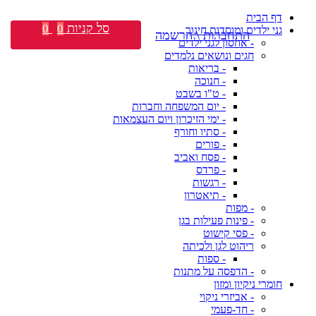
דף הבית
סל קניות
0
0
גני ילדים ומוסדות חינוך
התחברות \ הרשמה
- אחסון לגני ילדים
חגים ונושאים נלמדים
- בריאות
- חנוכה
- ט"ו בשבט
- יום המשפחה וחברות
- ימי הזיכרון ויום העצמאות
- סתיו וחורף
- פורים
- פסח ואביב
- פרדס
- רגשות
- תיאטרון
- מפות
- פינות פעילות בגן
- פסי קישוט
ריהוט לגן ולכיתה
- ספות
- הדפסה על מתנות
חומרי ניקיון ומזון
- אביזרי ניקוי
- חד-פעמי