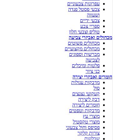
עפרונות צבעוניים
צבעי פסטל פנדה
ושעווה
צבעי ידיים
ספריי צבע
טוליפ וצבעי חלון
מכחולים ואביזרי צביעה
מכחולים פשוטים
מכחולים מקצועיים
מברשות וספוגים
לצביעה
פלטות ומיכלים
כני ציור
חומרים ואביזרי יצירה
מדבקות עגולות
סול
קעקועי נצנצים
דבק ליצירה
חומרים ליצירה
מדבקות וטפטים
מוצרי עץ
מוצרי טקסטיל
פסיפס וחול צבעוני
צורות קלקר
שבלונות