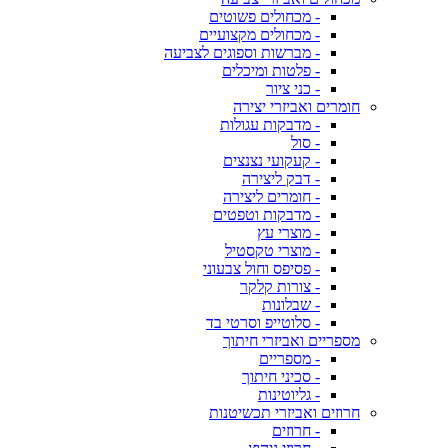
- מכחולים פשוטים
- מכחולים מקצועיים
- מברשות וספוגים לצביעה
- פלטות ומיכלים
- כני ציור
חומרים ואביזרי יצירה
- מדבקות עגולות
- סול
- קעקועי נצנצים
- דבק ליצירה
- חומרים ליצירה
- מדבקות וטפטים
- מוצרי עץ
- מוצרי טקסטיל
- פסיפס וחול צבעוני
- צורות קלקר
- שבלונות
- סלוטייפ וסרטי בד
מספריים ואביזרי חיתוך
- מספריים
- סכיני חיתוך
- גליוטינות
חרוזים ואביזרי תכשיטנות
- חרוזים