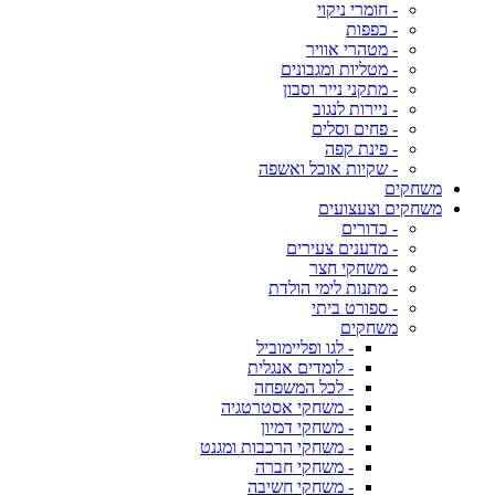
- חומרי ניקוי
- כפפות
- מטהרי אוויר
- מטליות ומגבונים
- מתקני נייר וסבון
- ניירות לנגוב
- פחים וסלים
- פינת קפה
- שקיות אוכל ואשפה
משחקים
משחקים וצעצועים
- כדורים
- מדענים צעירים
- משחקי חצר
- מתנות לימי הולדת
- ספורט ביתי
משחקים
- לגו ופליימוביל
- לומדים אנגלית
- לכל המשפחה
- משחקי אסטרטגיה
- משחקי דמיון
- משחקי הרכבות ומגנט
- משחקי חברה
- משחקי חשיבה