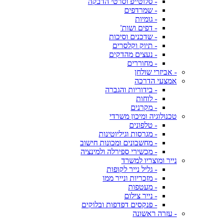
- סלוטייפ וסרטי הדבקה
- שמרדפים
- גומיות
- דפים ושות'
- שדכנים וסיכות
- תיוק וקלסרים
- נעצים מהדקים
- מחוררים
- אביזרי שולחן
אמצעי הדרכה
- בידוריות והגברה
- לוחות
- מקרנים
טכנולוגיה ומיכון משרדי
- טלפונים
- מגרסות וגיליוטינות
- מחשבונים ומכונות חישוב
- מכשירי ספירלה ולמינציה
נייר ומוצריו למשרד
- גליל נייר לקופות
- מזכריות ונייר ממו
- מעטפות
- נייר צילום
- פנקסים דפדפות ובלוקים
- עזרה ראשונה