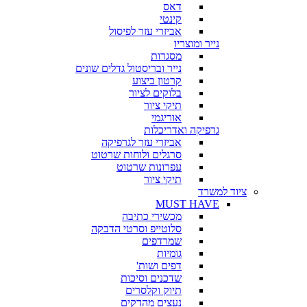
דאס
קינטי
אביזרי עזר לפיסול
נייר ומוצריו
מסגרות
נייר ובריסטול גדלים שונים
קרטון ביצוע
בלוקים לציור
תיקי ציור
אוריגמי
גרפיקה ואדריכלות
אביזרי עזר לגרפיקה
סרגלים ולוחות שרטוט
עפרונות שרטוט
תיקי ציור
ציוד למשרד
MUST HAVE
מכשירי כתיבה
סלוטייפ וסרטי הדבקה
שמרדפים
גומיות
דפים ושות'
שדכנים וסיכות
תיוק וקלסרים
נעצים מהדקים