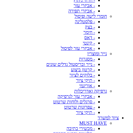
- חרוזי גיהוץ
- אביזרי עזר
- אביזרי תפירה
חומרי לישה ופיסול
- פלסטלינה
- בצק
- חימר
- דאס
- קינטי
- אביזרי עזר לפיסול
נייר ומוצריו
- מסגרות
- נייר ובריסטול גדלים שונים
- קרטון ביצוע
- בלוקים לציור
- תיקי ציור
- אוריגמי
גרפיקה ואדריכלות
- אביזרי עזר לגרפיקה
- סרגלים ולוחות שרטוט
- עפרונות שרטוט
- תיקי ציור
ציוד למשרד
MUST HAVE
- מכשירי כתיבה