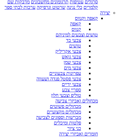
סרגלים
עטיפות
תרגומונים מחשבונים
מדבקות שם
קלמרים
כלי נגינה
שרטוט וגרפיקה
ערכות לבתי ספר
יצירה
קאפה וקנווס
קאפה
קנווס
טושים וצבעים למיניהם
צבעי בד
טושים
צבעי אקריליק
צבעי גואש
צבעי שמן
צבעי מים
עפרונות צבעוניים
צבעי פסטל פנדה ושעווה
צבעי ידיים
ספריי צבע
טוליפ וצבעי חלון
מכחולים ואביזרי צביעה
מכחולים פשוטים
מכחולים מקצועיים
מברשות וספוגים לצביעה
פלטות ומיכלים
כני ציור
חומרים ואביזרי יצירה