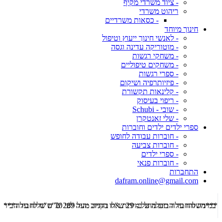
- ציוד משרדי מקיף
ריהוט משרדי
- כסאות משרדיים
חינוך מיוחד
- לאנשי חינוך ייעוץ וטיפול
- מוטוריקה עדינה וגסה
- משחקי רגשות
- משחקים טיפוליים
- ספרי רגשות
- פיזיותרפיה ושיקום
- קלינאות תקשורת
- ריפוי בעיסוק
- שובי - Schubi
- שלי זאנטקרן
ספרי ילדים ילדים וחוברות
- חוברות עבודה לחופש
- חוברות צביעה
- ספרי ילדים
- חוברות פנאי
התחברות
dafram.online@gmail.com
***משלוח עד הבית מוזל ב- 29 ש"ח בקניה מעל 289 ש"ח שליח עד הבית ***
***מש