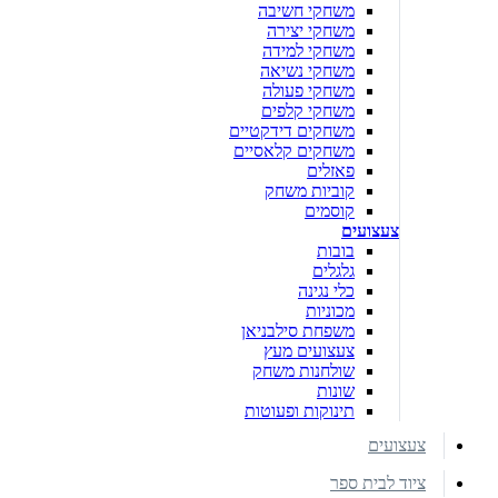
משחקי חשיבה
משחקי יצירה
משחקי למידה
משחקי נשיאה
משחקי פעולה
משחקי קלפים
משחקים דידקטיים
משחקים קלאסיים
פאזלים
קוביות משחק
קוסמים
צעצועים
בובות
גלגלים
כלי נגינה
מכוניות
משפחת סילבניאן
צעצועים מעץ
שולחנות משחק
שונות
תינוקות ופעוטות
צעצועים
ציוד לבית ספר