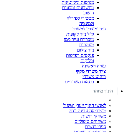
מגרסות וגיליוטינות
מחשבונים ומכונות
חישוב
מכשירי ספירלה
ולמינציה
נייר ומוצריו למשרד
גליל נייר לקופות
מזכריות ונייר ממו
מעטפות
נייר צילום
פנקסים דפדפות
ובלוקים
עזרה ראשונה
ציוד משרדי מקיף
ריהוט משרדי
כסאות משרדיים
חינוך מיוחד
לאנשי חינוך ייעוץ וטיפול
מוטוריקה עדינה וגסה
משחקי רגשות
משחקים טיפוליים
ספרי רגשות
פיזיותרפיה ושיקום