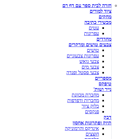
חזרה לבית ספר עם דף רם
ציוד למורים
מחקים
מכשירי כתיבה
עטים
עפרונות
מחדדים
צבעים טושים ומרקרים
טושים
עפרונות צבעוניים
צבעי גואש
צבעי מים
צבעי פסטל ופנדה
מספריים
טיפקס
נייר ושות'
מחברת מכוונת
מחברות ודפדפות
בלוק ציור
פנקסים
דבק
תיוק ופתרונות אחסון
אינדקס והרמוניקה
חוצצים