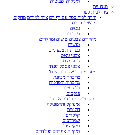
תינוקות ופעוטות
צעצועים
ציוד לבית ספר
חזרה לבית ספר עם דף רם
ציוד למורים
מחקים
מכשירי כתיבה
עטים
עפרונות
מחדדים
צבעים טושים ומרקרים
טושים
עפרונות צבעוניים
צבעי גואש
צבעי מים
צבעי פסטל ופנדה
מספריים
טיפקס
נייר ושות'
מחברת מכוונת
מחברות ודפדפות
בלוק ציור
פנקסים
דבק
תיוק ופתרונות אחסון
אינדקס והרמוניקה
חוצצים
קלסרים
שמרדפים
תיקי ציור
תיקיות אוגדנים ופולדרים