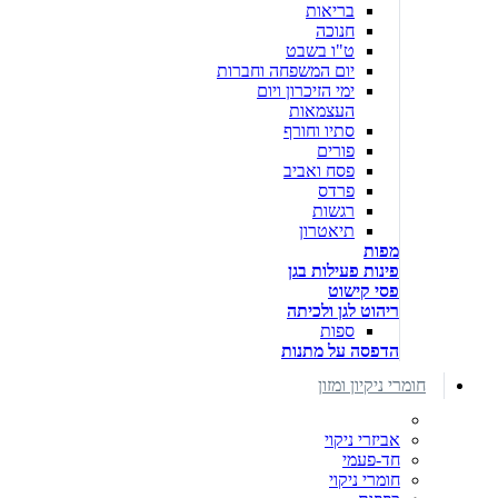
בריאות
חנוכה
ט"ו בשבט
יום המשפחה וחברות
ימי הזיכרון ויום
העצמאות
סתיו וחורף
פורים
פסח ואביב
פרדס
רגשות
תיאטרון
מפות
פינות פעילות בגן
פסי קישוט
ריהוט לגן ולכיתה
ספות
הדפסה על מתנות
חומרי ניקיון ומזון
אביזרי ניקוי
חד-פעמי
חומרי ניקוי