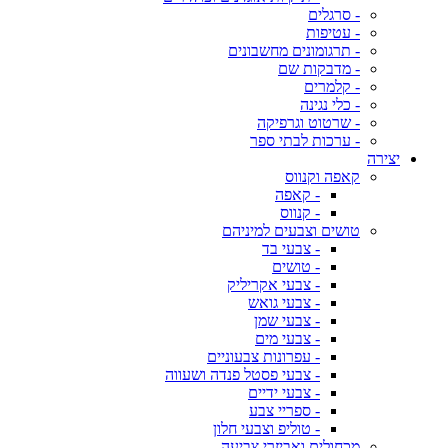
- סרגלים
- עטיפות
- תרגומונים מחשבונים
- מדבקות שם
- קלמרים
- כלי נגינה
- שרטוט וגרפיקה
- ערכות לבתי ספר
יצירה
קאפה וקנווס
- קאפה
- קנווס
טושים וצבעים למיניהם
- צבעי בד
- טושים
- צבעי אקריליק
- צבעי גואש
- צבעי שמן
- צבעי מים
- עפרונות צבעוניים
- צבעי פסטל פנדה ושעווה
- צבעי ידיים
- ספריי צבע
- טוליפ וצבעי חלון
מכחולים ואביזרי צביעה