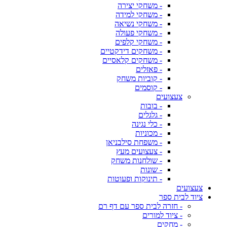
- משחקי יצירה
- משחקי למידה
- משחקי נשיאה
- משחקי פעולה
- משחקי קלפים
- משחקים דידקטיים
- משחקים קלאסיים
- פאזלים
- קוביות משחק
- קוסמים
צעצועים
- בובות
- גלגלים
- כלי נגינה
- מכוניות
- משפחת סילבניאן
- צעצועים מעץ
- שולחנות משחק
- שונות
- תינוקות ופעוטות
צעצועים
ציוד לבית ספר
- חזרה לבית ספר עם דף רם
- ציוד למורים
- מחקים