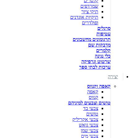
קלסרים
שמרדפים
תיקי ציור
תיקיות אוגדנים
ופולדרים
סרגלים
עטיפות
תרגומונים מחשבונים
מדבקות שם
קלמרים
כלי נגינה
שרטוט וגרפיקה
ערכות לבתי ספר
יצירה
קאפה וקנווס
קאפה
קנווס
טושים וצבעים למיניהם
צבעי בד
טושים
צבעי אקריליק
צבעי גואש
צבעי שמן
צבעי מים