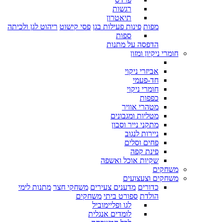
רגשות
תיאטרון
מפות
פינות פעילות בגן
פסי קישוט
ריהוט לגן ולכיתה
ספות
הדפסה על מתנות
חומרי ניקיון ומזון
אביזרי ניקוי
חד-פעמי
חומרי ניקוי
כפפות
מטהרי אוויר
מטליות ומגבונים
מתקני נייר וסבון
ניירות לנגוב
פחים וסלים
פינת קפה
שקיות אוכל ואשפה
משחקים
משחקים וצעצועים
כדורים
מדענים צעירים
משחקי חצר
מתנות לימי
הולדת
ספורט ביתי
משחקים
לגו ופליימוביל
לומדים אנגלית