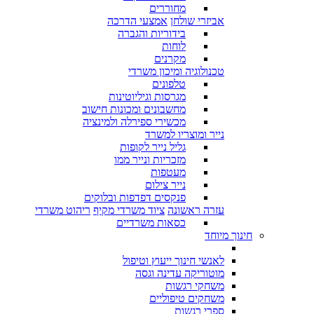
מחוררים
אביזרי שולחן
אמצעי הדרכה
בידוריות והגברה
לוחות
מקרנים
טכנולוגיה ומיכון משרדי
טלפונים
מגרסות וגיליוטינות
מחשבונים ומכונות חישוב
מכשירי ספירלה ולמינציה
נייר ומוצריו למשרד
גליל נייר לקופות
מזכריות ונייר ממו
מעטפות
נייר צילום
פנקסים דפדפות ובלוקים
עזרה ראשונה
ציוד משרדי מקיף
ריהוט משרדי
כסאות משרדיים
חינוך מיוחד
לאנשי חינוך ייעוץ וטיפול
מוטוריקה עדינה וגסה
משחקי רגשות
משחקים טיפוליים
ספרי רגשות