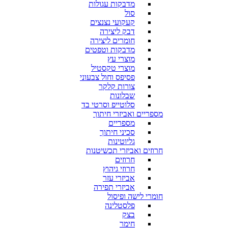
מדבקות עגולות
סול
קעקועי נצנצים
דבק ליצירה
חומרים ליצירה
מדבקות וטפטים
מוצרי עץ
מוצרי טקסטיל
פסיפס וחול צבעוני
צורות קלקר
שבלונות
סלוטייפ וסרטי בד
מספריים ואביזרי חיתוך
מספריים
סכיני חיתוך
גליוטינות
חרוזים ואביזרי תכשיטנות
חרוזים
חרוזי גיהוץ
אביזרי עזר
אביזרי תפירה
חומרי לישה ופיסול
פלסטלינה
בצק
חימר