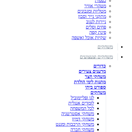
כפפות
מטהרי אוויר
מטליות ומגבונים
מתקני נייר וסבון
ניירות לנגוב
פחים וסלים
פינת קפה
שקיות אוכל ואשפה
משחקים
משחקים וצעצועים
כדורים
מדענים צעירים
משחקי חצר
מתנות לימי הולדת
ספורט ביתי
משחקים
לגו ופליימוביל
לומדים אנגלית
לכל המשפחה
משחקי אסטרטגיה
משחקי דמיון
משחקי הרכבות ומגנט
משחקי חברה