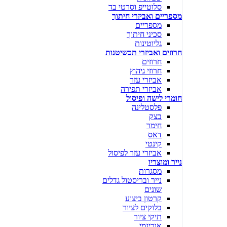
סלוטייפ וסרטי בד
מספריים ואביזרי חיתוך
מספריים
סכיני חיתוך
גליוטינות
חרוזים ואביזרי תכשיטנות
חרוזים
חרוזי גיהוץ
אביזרי עזר
אביזרי תפירה
חומרי לישה ופיסול
פלסטלינה
בצק
חימר
דאס
קינטי
אביזרי עזר לפיסול
נייר ומוצריו
מסגרות
נייר ובריסטול גדלים
שונים
קרטון ביצוע
בלוקים לציור
תיקי ציור
אוריגמי