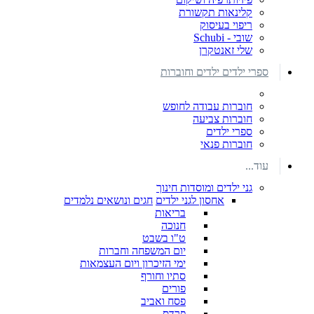
קלינאות תקשורת
ריפוי בעיסוק
שובי - Schubi
שלי זאנטקרן
ספרי ילדים ילדים וחוברות
חוברות עבודה לחופש
חוברות צביעה
ספרי ילדים
חוברות פנאי
עוד...
גני ילדים ומוסדות חינוך
אחסון לגני ילדים
חגים ונושאים נלמדים
בריאות
חנוכה
ט"ו בשבט
יום המשפחה וחברות
ימי הזיכרון ויום העצמאות
סתיו וחורף
פורים
פסח ואביב
פרדס