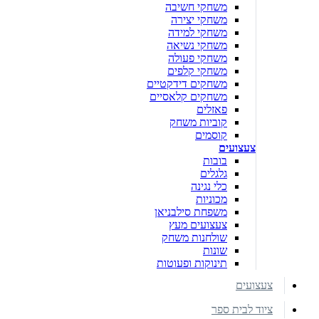
משחקי חשיבה
משחקי יצירה
משחקי למידה
משחקי נשיאה
משחקי פעולה
משחקי קלפים
משחקים דידקטיים
משחקים קלאסיים
פאזלים
קוביות משחק
קוסמים
צעצועים
בובות
גלגלים
כלי נגינה
מכוניות
משפחת סילבניאן
צעצועים מעץ
שולחנות משחק
שונות
תינוקות ופעוטות
צעצועים
ציוד לבית ספר