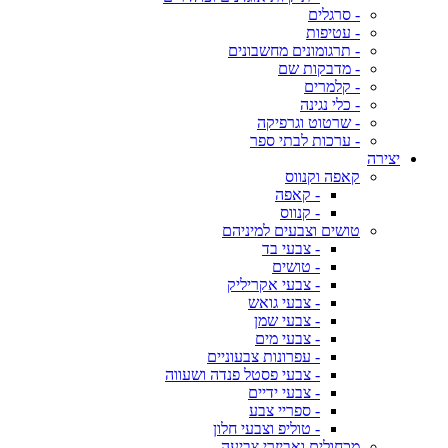
- סרגלים
- עטיפות
- תרגומונים מחשבונים
- מדבקות שם
- קלמרים
- כלי נגינה
- שרטוט וגרפיקה
- ערכות לבתי ספר
יצירה
קאפה וקנווס
- קאפה
- קנווס
טושים וצבעים למיניהם
- צבעי בד
- טושים
- צבעי אקריליק
- צבעי גואש
- צבעי שמן
- צבעי מים
- עפרונות צבעוניים
- צבעי פסטל פנדה ושעווה
- צבעי ידיים
- ספריי צבע
- טוליפ וצבעי חלון
מכחולים ואביזרי צביעה