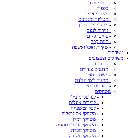
- חומרי ניקוי
- כפפות
- מטהרי אוויר
- מטליות ומגבונים
- מתקני נייר וסבון
- ניירות לנגוב
- פחים וסלים
- פינת קפה
- שקיות אוכל ואשפה
משחקים
משחקים וצעצועים
- כדורים
- מדענים צעירים
- משחקי חצר
- מתנות לימי הולדת
- ספורט ביתי
משחקים
- לגו ופליימוביל
- לומדים אנגלית
- לכל המשפחה
- משחקי אסטרטגיה
- משחקי דמיון
- משחקי הרכבות ומגנט
- משחקי חברה
- משחקי חשיבה