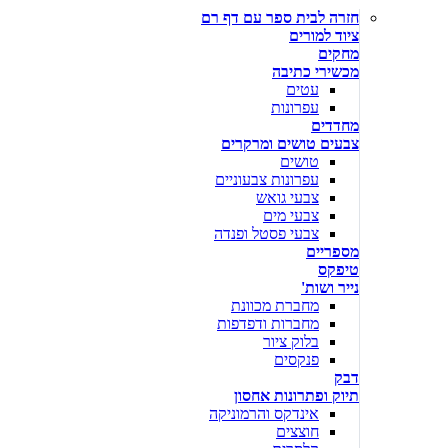
חזרה לבית ספר עם דף רם
ציוד למורים
מחקים
מכשירי כתיבה
עטים
עפרונות
מחדדים
צבעים טושים ומרקרים
טושים
עפרונות צבעוניים
צבעי גואש
צבעי מים
צבעי פסטל ופנדה
מספריים
טיפקס
נייר ושות'
מחברת מכוונת
מחברות ודפדפות
בלוק ציור
פנקסים
דבק
תיוק ופתרונות אחסון
אינדקס והרמוניקה
חוצצים