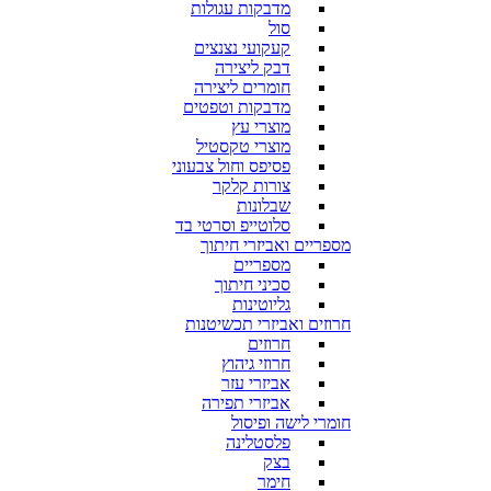
מדבקות עגולות
סול
קעקועי נצנצים
דבק ליצירה
חומרים ליצירה
מדבקות וטפטים
מוצרי עץ
מוצרי טקסטיל
פסיפס וחול צבעוני
צורות קלקר
שבלונות
סלוטייפ וסרטי בד
מספריים ואביזרי חיתוך
מספריים
סכיני חיתוך
גליוטינות
חרוזים ואביזרי תכשיטנות
חרוזים
חרוזי גיהוץ
אביזרי עזר
אביזרי תפירה
חומרי לישה ופיסול
פלסטלינה
בצק
חימר