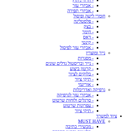
- חרוזי גיהוץ
- אביזרי עזר
- אביזרי תפירה
חומרי לישה ופיסול
- פלסטלינה
- בצק
- חימר
- דאס
- קינטי
- אביזרי עזר לפיסול
נייר ומוצריו
- מסגרות
- נייר ובריסטול גדלים שונים
- קרטון ביצוע
- בלוקים לציור
- תיקי ציור
- אוריגמי
גרפיקה ואדריכלות
- אביזרי עזר לגרפיקה
- סרגלים ולוחות שרטוט
- עפרונות שרטוט
- תיקי ציור
ציוד למשרד
MUST HAVE
- מכשירי כתיבה