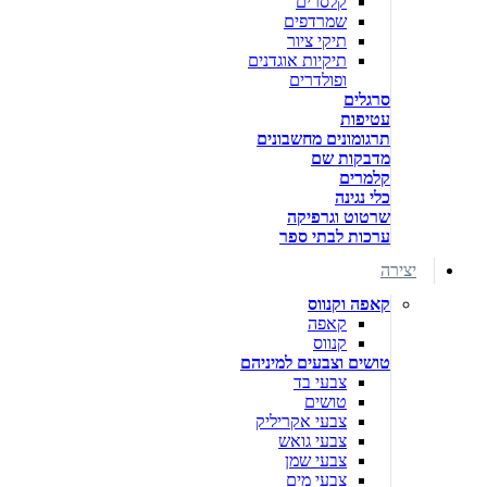
קלסרים
שמרדפים
תיקי ציור
תיקיות אוגדנים
ופולדרים
סרגלים
עטיפות
תרגומונים מחשבונים
מדבקות שם
קלמרים
כלי נגינה
שרטוט וגרפיקה
ערכות לבתי ספר
יצירה
קאפה וקנווס
קאפה
קנווס
טושים וצבעים למיניהם
צבעי בד
טושים
צבעי אקריליק
צבעי גואש
צבעי שמן
צבעי מים