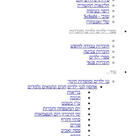
קלינאות תקשורת
ריפוי בעיסוק
שובי - Schubi
שלי זאנטקרן
ספרי ילדים ילדים וחוברות
חוברות עבודה לחופש
חוברות צביעה
ספרי ילדים
חוברות פנאי
עוד...
גני ילדים ומוסדות חינוך
אחסון לגני ילדים
חגים ונושאים נלמדים
בריאות
חנוכה
ט"ו בשבט
יום המשפחה וחברות
ימי הזיכרון ויום העצמאות
סתיו וחורף
פורים
פסח ואביב
פרדס