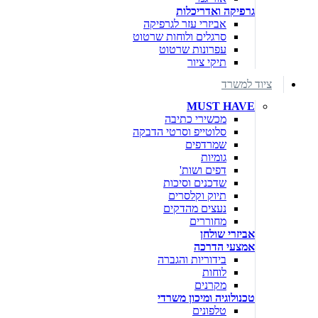
גרפיקה ואדריכלות
אביזרי עזר לגרפיקה
סרגלים ולוחות שרטוט
עפרונות שרטוט
תיקי ציור
ציוד למשרד
MUST HAVE
מכשירי כתיבה
סלוטייפ וסרטי הדבקה
שמרדפים
גומיות
דפים ושות'
שדכנים וסיכות
תיוק וקלסרים
נעצים מהדקים
מחוררים
אביזרי שולחן
אמצעי הדרכה
בידוריות והגברה
לוחות
מקרנים
טכנולוגיה ומיכון משרדי
טלפונים