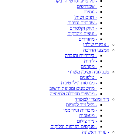
- סלוטייפ וסרטי הדבקה
- שמרדפים
- גומיות
- דפים ושות'
- שדכנים וסיכות
- תיוק וקלסרים
- נעצים מהדקים
- מחוררים
- אביזרי שולחן
אמצעי הדרכה
- בידוריות והגברה
- לוחות
- מקרנים
טכנולוגיה ומיכון משרדי
- טלפונים
- מגרסות וגיליוטינות
- מחשבונים ומכונות חישוב
- מכשירי ספירלה ולמינציה
נייר ומוצריו למשרד
- גליל נייר לקופות
- מזכריות ונייר ממו
- מעטפות
- נייר צילום
- פנקסים דפדפות ובלוקים
- עזרה ראשונה