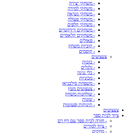
- משחקי יצירה
- משחקי למידה
- משחקי נשיאה
- משחקי פעולה
- משחקי קלפים
- משחקים דידקטיים
- משחקים קלאסיים
- פאזלים
- קוביות משחק
- קוסמים
צעצועים
- בובות
- גלגלים
- כלי נגינה
- מכוניות
- משפחת סילבניאן
- צעצועים מעץ
- שולחנות משחק
- שונות
- תינוקות ופעוטות
צעצועים
ציוד לבית ספר
- חזרה לבית ספר עם דף רם
- ציוד למורים
- מחקים