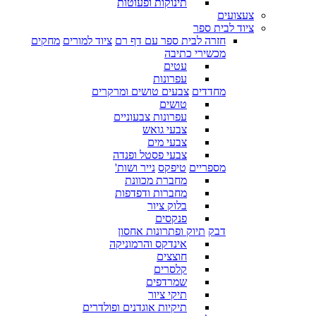
תינוקות ופעוטות
צעצועים
ציוד לבית ספר
חזרה לבית ספר עם דף רם
ציוד למורים
מחקים
מכשירי כתיבה
עטים
עפרונות
מחדדים
צבעים טושים ומרקרים
טושים
עפרונות צבעוניים
צבעי גואש
צבעי מים
צבעי פסטל ופנדה
מספריים
טיפקס
נייר ושות'
מחברת מכוונת
מחברות ודפדפות
בלוק ציור
פנקסים
דבק
תיוק ופתרונות אחסון
אינדקס והרמוניקה
חוצצים
קלסרים
שמרדפים
תיקי ציור
תיקיות אוגדנים ופולדרים