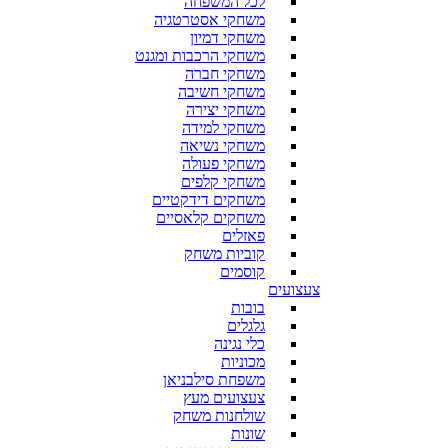
לכל המשפחה
משחקי אסטרטגיה
משחקי דמיון
משחקי הרכבות ומגנט
משחקי חברה
משחקי חשיבה
משחקי יצירה
משחקי למידה
משחקי נשיאה
משחקי פעולה
משחקי קלפים
משחקים דידקטיים
משחקים קלאסיים
פאזלים
קוביות משחק
קוסמים
צעצועים
בובות
גלגלים
כלי נגינה
מכוניות
משפחת סילבניאן
צעצועים מעץ
שולחנות משחק
שונות