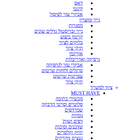
דאס
קינטי
אביזרי עזר לפיסול
נייר ומוצריו
מסגרות
נייר ובריסטול גדלים שונים
קרטון ביצוע
בלוקים לציור
תיקי ציור
אוריגמי
גרפיקה ואדריכלות
אביזרי עזר לגרפיקה
סרגלים ולוחות שרטוט
עפרונות שרטוט
תיקי ציור
ציוד למשרד
MUST HAVE
מכשירי כתיבה
סלוטייפ וסרטי הדבקה
שמרדפים
גומיות
דפים ושות'
שדכנים וסיכות
תיוק וקלסרים
נעצים מהדקים