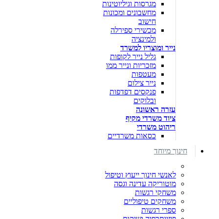
מגרסות וגיליוטינות
מחשבונים ומכונות
חישוב
מכשירי ספירלה
ולמינציה
נייר ומוצריו למשרד
גליל נייר לקופות
מזכריות ונייר ממו
מעטפות
נייר צילום
פנקסים דפדפות
ובלוקים
עזרה ראשונה
ציוד משרדי מקיף
ריהוט משרדי
כסאות משרדיים
חינוך מיוחד
לאנשי חינוך ייעוץ וטיפול
מוטוריקה עדינה וגסה
משחקי רגשות
משחקים טיפוליים
ספרי רגשות
פיזיותרפיה ושיקום