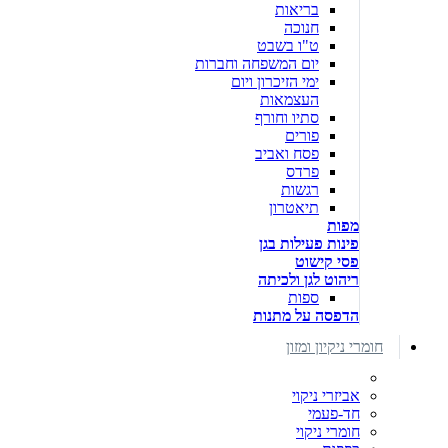
בריאות
חנוכה
ט"ו בשבט
יום המשפחה וחברות
ימי הזיכרון ויום
העצמאות
סתיו וחורף
פורים
פסח ואביב
פרדס
רגשות
תיאטרון
מפות
פינות פעילות בגן
פסי קישוט
ריהוט לגן ולכיתה
ספות
הדפסה על מתנות
חומרי ניקיון ומזון
אביזרי ניקוי
חד-פעמי
חומרי ניקוי