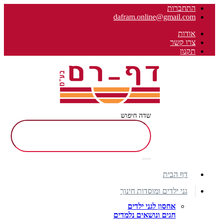
התחברות
dafram.online@gmail.com
אודות
צרו קשר
תקנון
שדה חיפוש
דף הבית
גני ילדים ומוסדות חינוך
אחסון לגני ילדים
חגים ונושאים נלמדים