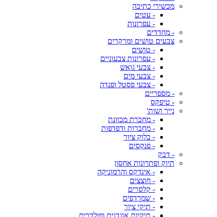
מכשירי כתיבה
- עטים
- עפרונות
- מחדדים
צבעים טושים ומרקרים
- טושים
- עפרונות צבעוניים
- צבעי גואש
- צבעי מים
- צבעי פסטל ופנדה
- מספריים
- טיפקס
נייר ושות'
- מחברת מכוונת
- מחברות ודפדפות
- בלוק ציור
- פנקסים
- דבק
תיוק ופתרונות אחסון
- אינדקס והרמוניקה
- חוצצים
- קלסרים
- שמרדפים
- תיקי ציור
- תיקיות אוגדנים ופולדרים