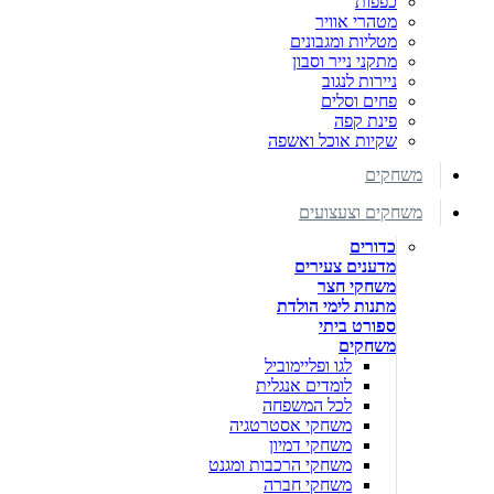
כפפות
מטהרי אוויר
מטליות ומגבונים
מתקני נייר וסבון
ניירות לנגוב
פחים וסלים
פינת קפה
שקיות אוכל ואשפה
משחקים
משחקים וצעצועים
כדורים
מדענים צעירים
משחקי חצר
מתנות לימי הולדת
ספורט ביתי
משחקים
לגו ופליימוביל
לומדים אנגלית
לכל המשפחה
משחקי אסטרטגיה
משחקי דמיון
משחקי הרכבות ומגנט
משחקי חברה