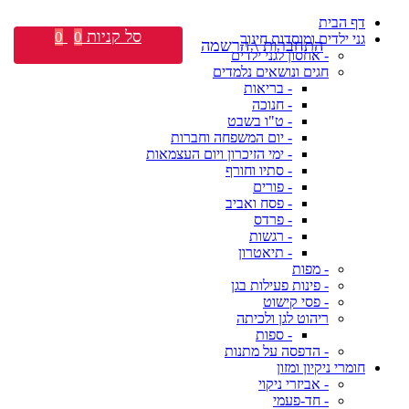
דף הבית
סל קניות
0
0
גני ילדים ומוסדות חינוך
התחברות \ הרשמה
- אחסון לגני ילדים
חגים ונושאים נלמדים
- בריאות
- חנוכה
- ט"ו בשבט
- יום המשפחה וחברות
- ימי הזיכרון ויום העצמאות
- סתיו וחורף
- פורים
- פסח ואביב
- פרדס
- רגשות
- תיאטרון
- מפות
- פינות פעילות בגן
- פסי קישוט
ריהוט לגן ולכיתה
- ספות
- הדפסה על מתנות
חומרי ניקיון ומזון
- אביזרי ניקוי
- חד-פעמי