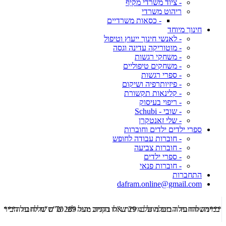
- ציוד משרדי מקיף
ריהוט משרדי
- כסאות משרדיים
חינוך מיוחד
- לאנשי חינוך ייעוץ וטיפול
- מוטוריקה עדינה וגסה
- משחקי רגשות
- משחקים טיפוליים
- ספרי רגשות
- פיזיותרפיה ושיקום
- קלינאות תקשורת
- ריפוי בעיסוק
- שובי - Schubi
- שלי זאנטקרן
ספרי ילדים ילדים וחוברות
- חוברות עבודה לחופש
- חוברות צביעה
- ספרי ילדים
- חוברות פנאי
התחברות
dafram.online@gmail.com
***משלוח עד הבית מוזל ב- 29 ש"ח בקניה מעל 289 ש"ח שליח עד הבית ***
***מש