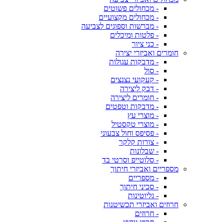
- מכחולים פשוטים
- מכחולים מקצועיים
- מברשות וספוגים לצביעה
- פלטות ומיכלים
- כני ציור
חומרים ואביזרי יצירה
- מדבקות עגולות
- סול
- קעקועי נצנצים
- דבק ליצירה
- חומרים ליצירה
- מדבקות וטפטים
- מוצרי עץ
- מוצרי טקסטיל
- פסיפס וחול צבעוני
- צורות קלקר
- שבלונות
- סלוטייפ וסרטי בד
מספריים ואביזרי חיתוך
- מספריים
- סכיני חיתוך
- גליוטינות
חרוזים ואביזרי תכשיטנות
- חרוזים