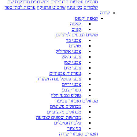
סרגלים
עטיפות
תרגומונים מחשבונים
מדבקות שם
קלמרים
כלי נגינה
שרטוט וגרפיקה
ערכות לבתי ספר
יצירה
קאפה וקנווס
קאפה
קנווס
טושים וצבעים למיניהם
צבעי בד
טושים
צבעי אקריליק
צבעי גואש
צבעי שמן
צבעי מים
עפרונות צבעוניים
צבעי פסטל פנדה ושעווה
צבעי ידיים
ספריי צבע
טוליפ וצבעי חלון
מכחולים ואביזרי צביעה
מכחולים פשוטים
מכחולים מקצועיים
מברשות וספוגים לצביעה
פלטות ומיכלים
כני ציור
חומרים ואביזרי יצירה