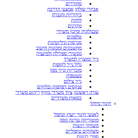
מחוררים
אביזרי שולחן
אמצעי הדרכה
בידוריות והגברה
לוחות
מקרנים
טכנולוגיה ומיכון משרדי
טלפונים
מגרסות וגיליוטינות
מחשבונים ומכונות חישוב
מכשירי ספירלה ולמינציה
נייר ומוצריו למשרד
גליל נייר לקופות
מזכריות ונייר ממו
מעטפות
נייר צילום
פנקסים דפדפות ובלוקים
עזרה ראשונה
ציוד משרדי מקיף
ריהוט משרדי
כסאות משרדיים
חינוך מיוחד
לאנשי חינוך ייעוץ וטיפול
מוטוריקה עדינה וגסה
משחקי רגשות
משחקים טיפוליים
ספרי רגשות