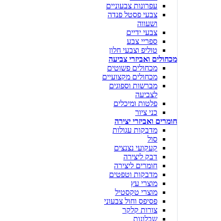
עפרונות צבעוניים
צבעי פסטל פנדה
ושעווה
צבעי ידיים
ספריי צבע
טוליפ וצבעי חלון
מכחולים ואביזרי צביעה
מכחולים פשוטים
מכחולים מקצועיים
מברשות וספוגים
לצביעה
פלטות ומיכלים
כני ציור
חומרים ואביזרי יצירה
מדבקות עגולות
סול
קעקועי נצנצים
דבק ליצירה
חומרים ליצירה
מדבקות וטפטים
מוצרי עץ
מוצרי טקסטיל
פסיפס וחול צבעוני
צורות קלקר
שבלונות