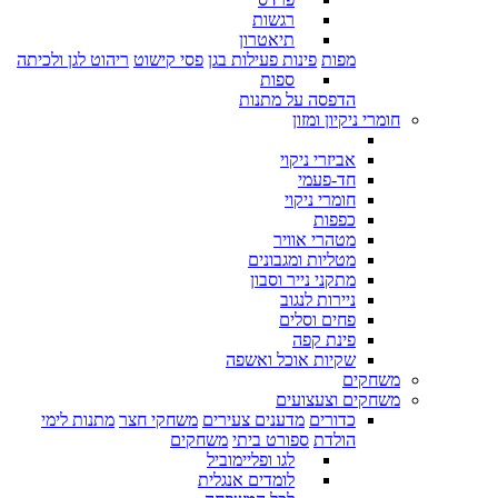
רגשות
תיאטרון
מפות
פינות פעילות בגן
פסי קישוט
ריהוט לגן ולכיתה
ספות
הדפסה על מתנות
חומרי ניקיון ומזון
אביזרי ניקוי
חד-פעמי
חומרי ניקוי
כפפות
מטהרי אוויר
מטליות ומגבונים
מתקני נייר וסבון
ניירות לנגוב
פחים וסלים
פינת קפה
שקיות אוכל ואשפה
משחקים
משחקים וצעצועים
כדורים
מדענים צעירים
משחקי חצר
מתנות לימי
הולדת
ספורט ביתי
משחקים
לגו ופליימוביל
לומדים אנגלית