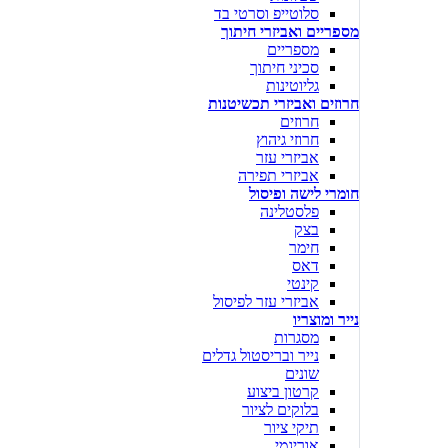
סלוטייפ וסרטי בד
מספריים ואביזרי חיתוך
מספריים
סכיני חיתוך
גליוטינות
חרוזים ואביזרי תכשיטנות
חרוזים
חרוזי גיהוץ
אביזרי עזר
אביזרי תפירה
חומרי לישה ופיסול
פלסטלינה
בצק
חימר
דאס
קינטי
אביזרי עזר לפיסול
נייר ומוצריו
מסגרות
נייר ובריסטול גדלים
שונים
קרטון ביצוע
בלוקים לציור
תיקי ציור
אוריגמי