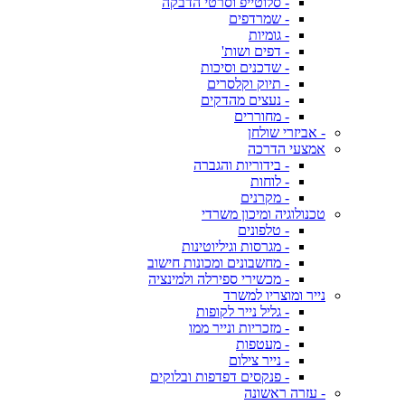
- סלוטייפ וסרטי הדבקה
- שמרדפים
- גומיות
- דפים ושות'
- שדכנים וסיכות
- תיוק וקלסרים
- נעצים מהדקים
- מחוררים
- אביזרי שולחן
אמצעי הדרכה
- בידוריות והגברה
- לוחות
- מקרנים
טכנולוגיה ומיכון משרדי
- טלפונים
- מגרסות וגיליוטינות
- מחשבונים ומכונות חישוב
- מכשירי ספירלה ולמינציה
נייר ומוצריו למשרד
- גליל נייר לקופות
- מזכריות ונייר ממו
- מעטפות
- נייר צילום
- פנקסים דפדפות ובלוקים
- עזרה ראשונה