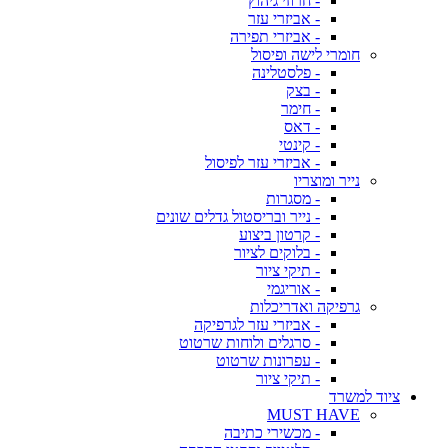
- חרוזי גיהוץ
- אביזרי עזר
- אביזרי תפירה
חומרי לישה ופיסול
- פלסטלינה
- בצק
- חימר
- דאס
- קינטי
- אביזרי עזר לפיסול
נייר ומוצריו
- מסגרות
- נייר ובריסטול גדלים שונים
- קרטון ביצוע
- בלוקים לציור
- תיקי ציור
- אוריגמי
גרפיקה ואדריכלות
- אביזרי עזר לגרפיקה
- סרגלים ולוחות שרטוט
- עפרונות שרטוט
- תיקי ציור
ציוד למשרד
MUST HAVE
- מכשירי כתיבה