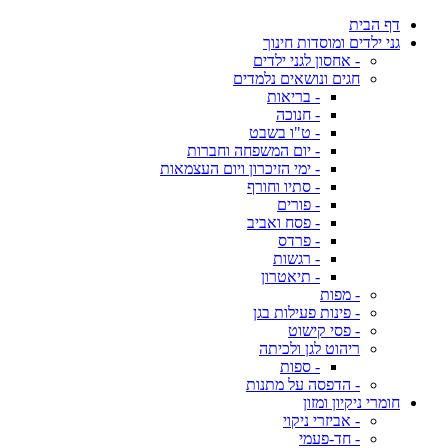
דף הבית
גני ילדים ומוסדות חינוך
- אחסון לגני ילדים
חגים ונושאים נלמדים
- בריאות
- חנוכה
- ט"ו בשבט
- יום המשפחה וחברות
- ימי הזיכרון ויום העצמאות
- סתיו וחורף
- פורים
- פסח ואביב
- פרדס
- רגשות
- תיאטרון
- מפות
- פינות פעילות בגן
- פסי קישוט
ריהוט לגן ולכיתה
- ספות
- הדפסה על מתנות
חומרי ניקיון ומזון
- אביזרי ניקוי
- חד-פעמי