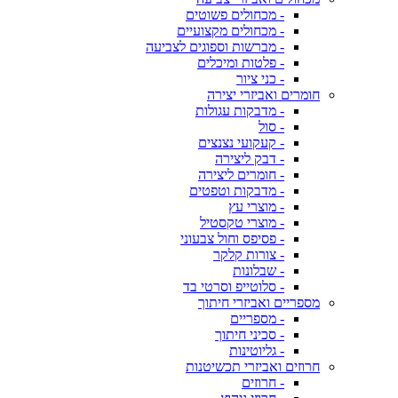
- מכחולים פשוטים
- מכחולים מקצועיים
- מברשות וספוגים לצביעה
- פלטות ומיכלים
- כני ציור
חומרים ואביזרי יצירה
- מדבקות עגולות
- סול
- קעקועי נצנצים
- דבק ליצירה
- חומרים ליצירה
- מדבקות וטפטים
- מוצרי עץ
- מוצרי טקסטיל
- פסיפס וחול צבעוני
- צורות קלקר
- שבלונות
- סלוטייפ וסרטי בד
מספריים ואביזרי חיתוך
- מספריים
- סכיני חיתוך
- גליוטינות
חרוזים ואביזרי תכשיטנות
- חרוזים