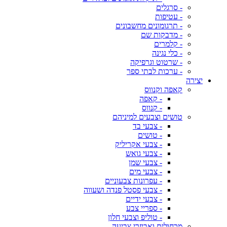
- סרגלים
- עטיפות
- תרגומונים מחשבונים
- מדבקות שם
- קלמרים
- כלי נגינה
- שרטוט וגרפיקה
- ערכות לבתי ספר
יצירה
קאפה וקנווס
- קאפה
- קנווס
טושים וצבעים למיניהם
- צבעי בד
- טושים
- צבעי אקריליק
- צבעי גואש
- צבעי שמן
- צבעי מים
- עפרונות צבעוניים
- צבעי פסטל פנדה ושעווה
- צבעי ידיים
- ספריי צבע
- טוליפ וצבעי חלון
מכחולים ואביזרי צביעה