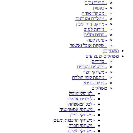
- חומרי ניקוי
- כפפות
- מטהרי אוויר
- מטליות ומגבונים
- מתקני נייר וסבון
- ניירות לנגוב
- פחים וסלים
- פינת קפה
- שקיות אוכל ואשפה
משחקים
משחקים וצעצועים
- כדורים
- מדענים צעירים
- משחקי חצר
- מתנות לימי הולדת
- ספורט ביתי
משחקים
- לגו ופליימוביל
- לומדים אנגלית
- לכל המשפחה
- משחקי אסטרטגיה
- משחקי דמיון
- משחקי הרכבות ומגנט
- משחקי חברה
- משחקי חשיבה