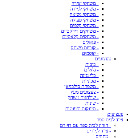
- משחקי יצירה
- משחקי למידה
- משחקי נשיאה
- משחקי פעולה
- משחקי קלפים
- משחקים דידקטיים
- משחקים קלאסיים
- פאזלים
- קוביות משחק
- קוסמים
צעצועים
- בובות
- גלגלים
- כלי נגינה
- מכוניות
- משפחת סילבניאן
- צעצועים מעץ
- שולחנות משחק
- שונות
- תינוקות ופעוטות
צעצועים
ציוד לבית ספר
- חזרה לבית ספר עם דף רם
- ציוד למורים
- מחקים