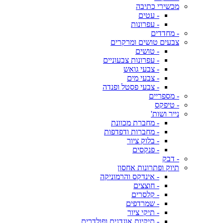
מכשירי כתיבה
- עטים
- עפרונות
- מחדדים
צבעים טושים ומרקרים
- טושים
- עפרונות צבעוניים
- צבעי גואש
- צבעי מים
- צבעי פסטל ופנדה
- מספריים
- טיפקס
נייר ושות'
- מחברת מכוונת
- מחברות ודפדפות
- בלוק ציור
- פנקסים
- דבק
תיוק ופתרונות אחסון
- אינדקס והרמוניקה
- חוצצים
- קלסרים
- שמרדפים
- תיקי ציור
- תיקיות אוגדנים ופולדרים