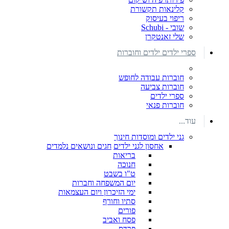
קלינאות תקשורת
ריפוי בעיסוק
שובי - Schubi
שלי זאנטקרן
ספרי ילדים ילדים וחוברות
חוברות עבודה לחופש
חוברות צביעה
ספרי ילדים
חוברות פנאי
עוד...
גני ילדים ומוסדות חינוך
אחסון לגני ילדים
חגים ונושאים נלמדים
בריאות
חנוכה
ט"ו בשבט
יום המשפחה וחברות
ימי הזיכרון ויום העצמאות
סתיו וחורף
פורים
פסח ואביב
פרדס