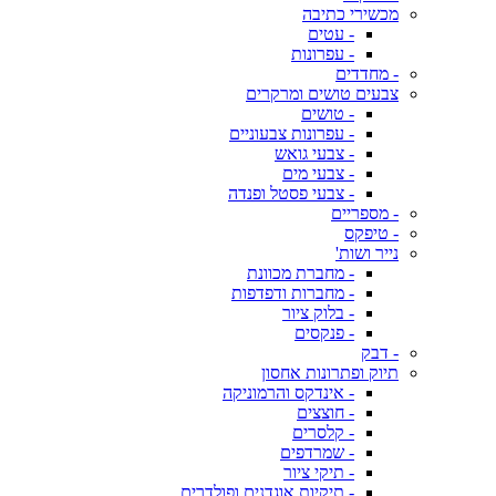
מכשירי כתיבה
- עטים
- עפרונות
- מחדדים
צבעים טושים ומרקרים
- טושים
- עפרונות צבעוניים
- צבעי גואש
- צבעי מים
- צבעי פסטל ופנדה
- מספריים
- טיפקס
נייר ושות'
- מחברת מכוונת
- מחברות ודפדפות
- בלוק ציור
- פנקסים
- דבק
תיוק ופתרונות אחסון
- אינדקס והרמוניקה
- חוצצים
- קלסרים
- שמרדפים
- תיקי ציור
- תיקיות אוגדנים ופולדרים