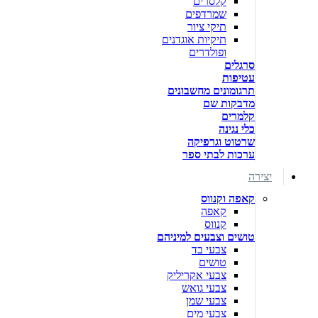
קלסרים
שמרדפים
תיקי ציור
תיקיות אוגדנים
ופולדרים
סרגלים
עטיפות
תרגומונים מחשבונים
מדבקות שם
קלמרים
כלי נגינה
שרטוט וגרפיקה
ערכות לבתי ספר
יצירה
קאפה וקנווס
קאפה
קנווס
טושים וצבעים למיניהם
צבעי בד
טושים
צבעי אקריליק
צבעי גואש
צבעי שמן
צבעי מים