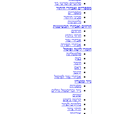
סלוטייפ וסרטי בד
מספריים ואביזרי חיתוך
מספריים
סכיני חיתוך
גליוטינות
חרוזים ואביזרי תכשיטנות
חרוזים
חרוזי גיהוץ
אביזרי עזר
אביזרי תפירה
חומרי לישה ופיסול
פלסטלינה
בצק
חימר
דאס
קינטי
אביזרי עזר לפיסול
נייר ומוצריו
מסגרות
נייר ובריסטול גדלים
שונים
קרטון ביצוע
בלוקים לציור
תיקי ציור
אוריגמי