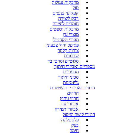
מדבקות עגולות
סול
קעקועי נצנצים
דבק ליצירה
חומרים ליצירה
מדבקות וטפטים
מוצרי עץ
מוצרי טקסטיל
פסיפס וחול צבעוני
צורות קלקר
שבלונות
סלוטייפ וסרטי בד
מספריים ואביזרי חיתוך
מספריים
סכיני חיתוך
גליוטינות
חרוזים ואביזרי תכשיטנות
חרוזים
חרוזי גיהוץ
אביזרי עזר
אביזרי תפירה
חומרי לישה ופיסול
פלסטלינה
בצק
חימר