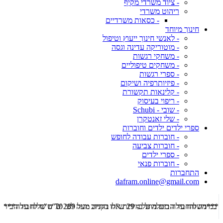
- ציוד משרדי מקיף
ריהוט משרדי
- כסאות משרדיים
חינוך מיוחד
- לאנשי חינוך ייעוץ וטיפול
- מוטוריקה עדינה וגסה
- משחקי רגשות
- משחקים טיפוליים
- ספרי רגשות
- פיזיותרפיה ושיקום
- קלינאות תקשורת
- ריפוי בעיסוק
- שובי - Schubi
- שלי זאנטקרן
ספרי ילדים ילדים וחוברות
- חוברות עבודה לחופש
- חוברות צביעה
- ספרי ילדים
- חוברות פנאי
התחברות
dafram.online@gmail.com
***משלוח עד הבית מוזל ב- 29 ש"ח בקניה מעל 289 ש"ח שליח עד הבית ***
***מש