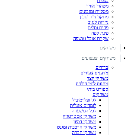
כפפות
מטהרי אוויר
מטליות ומגבונים
מתקני נייר וסבון
ניירות לנגוב
פחים וסלים
פינת קפה
שקיות אוכל ואשפה
משחקים
משחקים וצעצועים
כדורים
מדענים צעירים
משחקי חצר
מתנות לימי הולדת
ספורט ביתי
משחקים
לגו ופליימוביל
לומדים אנגלית
לכל המשפחה
משחקי אסטרטגיה
משחקי דמיון
משחקי הרכבות ומגנט
משחקי חברה