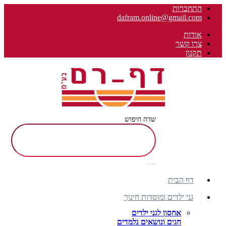
התחברות
dafram.online@gmail.com
אודות
צרו קשר
תקנון
שדה חיפוש
דף הבית
גני ילדים ומוסדות חינוך
אחסון לגני ילדים
חגים ונושאים נלמדים