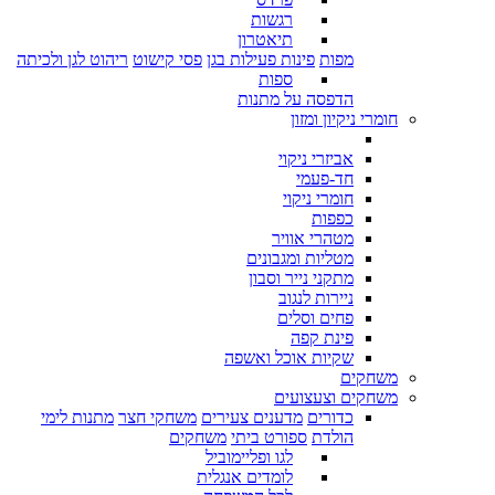
רגשות
תיאטרון
מפות
פינות פעילות בגן
פסי קישוט
ריהוט לגן ולכיתה
ספות
הדפסה על מתנות
חומרי ניקיון ומזון
אביזרי ניקוי
חד-פעמי
חומרי ניקוי
כפפות
מטהרי אוויר
מטליות ומגבונים
מתקני נייר וסבון
ניירות לנגוב
פחים וסלים
פינת קפה
שקיות אוכל ואשפה
משחקים
משחקים וצעצועים
כדורים
מדענים צעירים
משחקי חצר
מתנות לימי
הולדת
ספורט ביתי
משחקים
לגו ופליימוביל
לומדים אנגלית