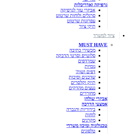
גרפיקה ואדריכלות
אביזרי עזר לגרפיקה
סרגלים ולוחות שרטוט
עפרונות שרטוט
תיקי ציור
ציוד למשרד
MUST HAVE
מכשירי כתיבה
סלוטייפ וסרטי הדבקה
שמרדפים
גומיות
דפים ושות'
שדכנים וסיכות
תיוק וקלסרים
נעצים מהדקים
מחוררים
אביזרי שולחן
אמצעי הדרכה
בידוריות והגברה
לוחות
מקרנים
טכנולוגיה ומיכון משרדי
טלפונים