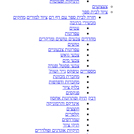
תינוקות ופעוטות
צעצועים
ציוד לבית ספר
חזרה לבית ספר עם דף רם
ציוד למורים
מחקים
מכשירי כתיבה
עטים
עפרונות
מחדדים
צבעים טושים ומרקרים
טושים
עפרונות צבעוניים
צבעי גואש
צבעי מים
צבעי פסטל ופנדה
מספריים
טיפקס
נייר ושות'
מחברת מכוונת
מחברות ודפדפות
בלוק ציור
פנקסים
דבק
תיוק ופתרונות אחסון
אינדקס והרמוניקה
חוצצים
קלסרים
שמרדפים
תיקי ציור
תיקיות אוגדנים ופולדרים