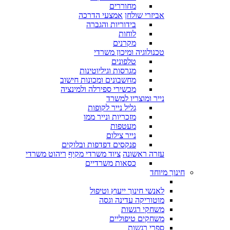
מחוררים
אביזרי שולחן
אמצעי הדרכה
בידוריות והגברה
לוחות
מקרנים
טכנולוגיה ומיכון משרדי
טלפונים
מגרסות וגיליוטינות
מחשבונים ומכונות חישוב
מכשירי ספירלה ולמינציה
נייר ומוצריו למשרד
גליל נייר לקופות
מזכריות ונייר ממו
מעטפות
נייר צילום
פנקסים דפדפות ובלוקים
עזרה ראשונה
ציוד משרדי מקיף
ריהוט משרדי
כסאות משרדיים
חינוך מיוחד
לאנשי חינוך ייעוץ וטיפול
מוטוריקה עדינה וגסה
משחקי רגשות
משחקים טיפוליים
ספרי רגשות