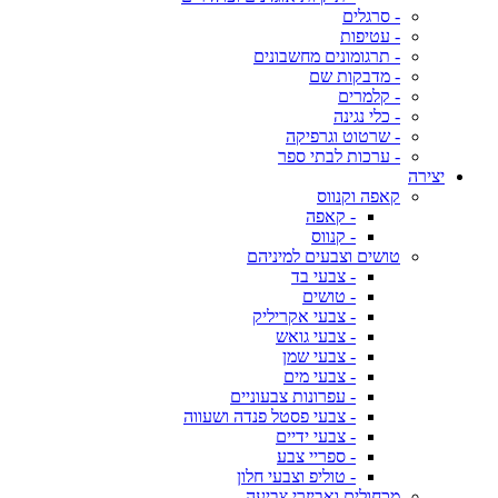
- סרגלים
- עטיפות
- תרגומונים מחשבונים
- מדבקות שם
- קלמרים
- כלי נגינה
- שרטוט וגרפיקה
- ערכות לבתי ספר
יצירה
קאפה וקנווס
- קאפה
- קנווס
טושים וצבעים למיניהם
- צבעי בד
- טושים
- צבעי אקריליק
- צבעי גואש
- צבעי שמן
- צבעי מים
- עפרונות צבעוניים
- צבעי פסטל פנדה ושעווה
- צבעי ידיים
- ספריי צבע
- טוליפ וצבעי חלון
מכחולים ואביזרי צביעה