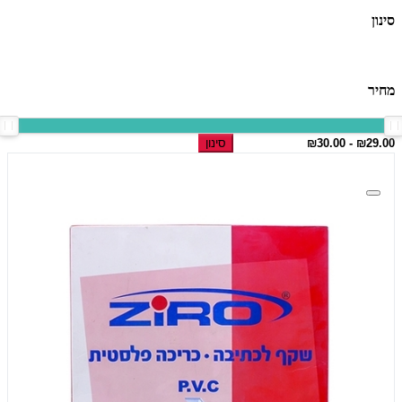
סינון
מחיר
סינון