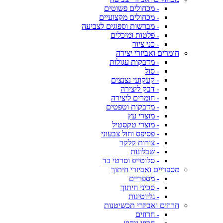
- מכחולים פשוטים
- מכחולים מקצועיים
- מברשות וספוגים לצביעה
- פלטות ומיכלים
- כני ציור
חומרים ואביזרי יצירה
- מדבקות עגולות
- סול
- קעקועי נצנצים
- דבק ליצירה
- חומרים ליצירה
- מדבקות וטפטים
- מוצרי עץ
- מוצרי טקסטיל
- פסיפס וחול צבעוני
- צורות קלקר
- שבלונות
- סלוטייפ וסרטי בד
מספריים ואביזרי חיתוך
- מספריים
- סכיני חיתוך
- גליוטינות
חרוזים ואביזרי תכשיטנות
- חרוזים