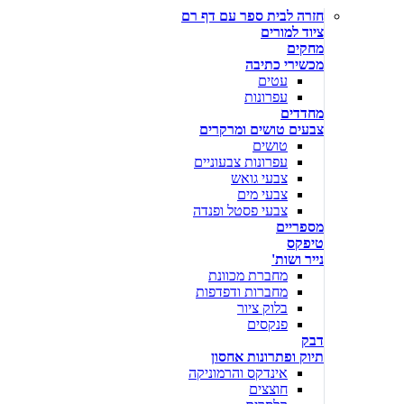
חזרה לבית ספר עם דף רם
ציוד למורים
מחקים
מכשירי כתיבה
עטים
עפרונות
מחדדים
צבעים טושים ומרקרים
טושים
עפרונות צבעוניים
צבעי גואש
צבעי מים
צבעי פסטל ופנדה
מספריים
טיפקס
נייר ושות'
מחברת מכוונת
מחברות ודפדפות
בלוק ציור
פנקסים
דבק
תיוק ופתרונות אחסון
אינדקס והרמוניקה
חוצצים