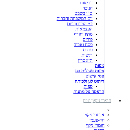
בריאות
חנוכה
ט"ו בשבט
יום המשפחה וחברות
ימי הזיכרון ויום
העצמאות
סתיו וחורף
פורים
פסח ואביב
פרדס
רגשות
תיאטרון
מפות
פינות פעילות בגן
פסי קישוט
ריהוט לגן ולכיתה
ספות
הדפסה על מתנות
חומרי ניקיון ומזון
אביזרי ניקוי
חד-פעמי
חומרי ניקוי