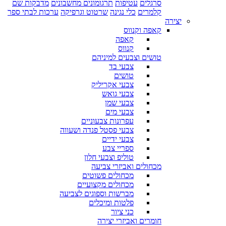
סרגלים
עטיפות
תרגומונים מחשבונים
מדבקות שם
קלמרים
כלי נגינה
שרטוט וגרפיקה
ערכות לבתי ספר
יצירה
קאפה וקנווס
קאפה
קנווס
טושים וצבעים למיניהם
צבעי בד
טושים
צבעי אקריליק
צבעי גואש
צבעי שמן
צבעי מים
עפרונות צבעוניים
צבעי פסטל פנדה ושעווה
צבעי ידיים
ספריי צבע
טוליפ וצבעי חלון
מכחולים ואביזרי צביעה
מכחולים פשוטים
מכחולים מקצועיים
מברשות וספוגים לצביעה
פלטות ומיכלים
כני ציור
חומרים ואביזרי יצירה