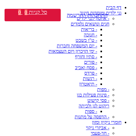
דף הבית
סל קניות
0
0
גני ילדים ומוסדות חינוך
התחברות \ הרשמה
- אחסון לגני ילדים
חגים ונושאים נלמדים
- בריאות
- חנוכה
- ט"ו בשבט
- יום המשפחה וחברות
- ימי הזיכרון ויום העצמאות
- סתיו וחורף
- פורים
- פסח ואביב
- פרדס
- רגשות
- תיאטרון
- מפות
- פינות פעילות בגן
- פסי קישוט
ריהוט לגן ולכיתה
- ספות
- הדפסה על מתנות
חומרי ניקיון ומזון
- אביזרי ניקוי
- חד-פעמי