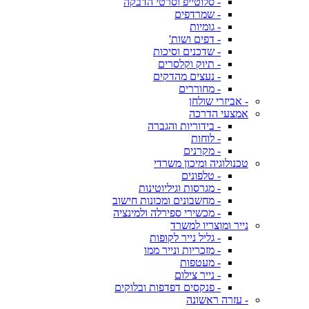
- סלוטייפ וסרטי הדבקה
- שמרדפים
- גומיות
- דפים ושות'
- שדכנים וסיכות
- תיוק וקלסרים
- נעצים מהדקים
- מחוררים
- אביזרי שולחן
אמצעי הדרכה
- בידוריות והגברה
- לוחות
- מקרנים
טכנולוגיה ומיכון משרדי
- טלפונים
- מגרסות וגיליוטינות
- מחשבונים ומכונות חישוב
- מכשירי ספירלה ולמינציה
נייר ומוצריו למשרד
- גליל נייר לקופות
- מזכריות ונייר ממו
- מעטפות
- נייר צילום
- פנקסים דפדפות ובלוקים
- עזרה ראשונה