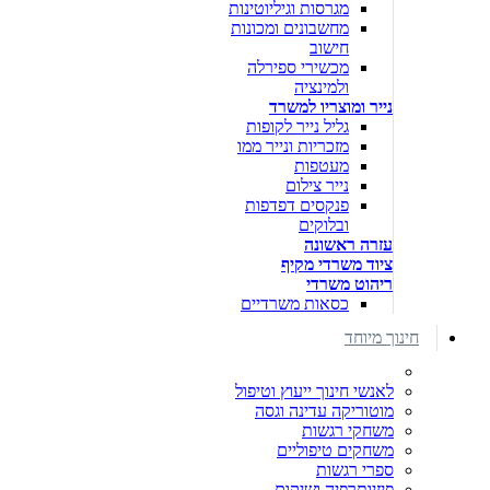
מגרסות וגיליוטינות
מחשבונים ומכונות
חישוב
מכשירי ספירלה
ולמינציה
נייר ומוצריו למשרד
גליל נייר לקופות
מזכריות ונייר ממו
מעטפות
נייר צילום
פנקסים דפדפות
ובלוקים
עזרה ראשונה
ציוד משרדי מקיף
ריהוט משרדי
כסאות משרדיים
חינוך מיוחד
לאנשי חינוך ייעוץ וטיפול
מוטוריקה עדינה וגסה
משחקי רגשות
משחקים טיפוליים
ספרי רגשות
פיזיותרפיה ושיקום