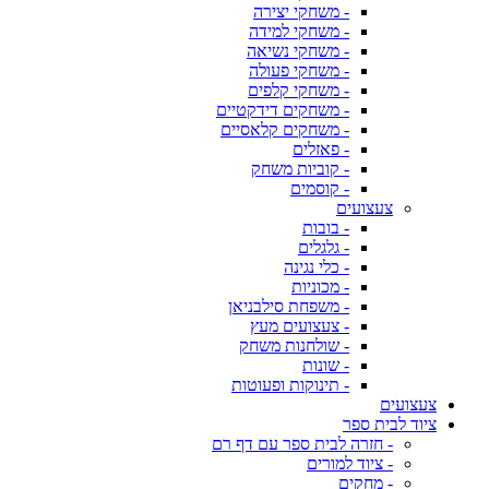
- משחקי יצירה
- משחקי למידה
- משחקי נשיאה
- משחקי פעולה
- משחקי קלפים
- משחקים דידקטיים
- משחקים קלאסיים
- פאזלים
- קוביות משחק
- קוסמים
צעצועים
- בובות
- גלגלים
- כלי נגינה
- מכוניות
- משפחת סילבניאן
- צעצועים מעץ
- שולחנות משחק
- שונות
- תינוקות ופעוטות
צעצועים
ציוד לבית ספר
- חזרה לבית ספר עם דף רם
- ציוד למורים
- מחקים