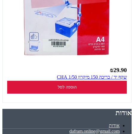
₪29.90
שקף יד / כריכה 150 מיקרון 1/50 CHA
הוספה לסל
אודות
אודות
dafram.online@gmail.com