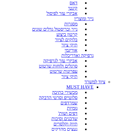
דאס
קינטי
אביזרי עזר לפיסול
נייר ומוצריו
מסגרות
נייר ובריסטול גדלים שונים
קרטון ביצוע
בלוקים לציור
תיקי ציור
אוריגמי
גרפיקה ואדריכלות
אביזרי עזר לגרפיקה
סרגלים ולוחות שרטוט
עפרונות שרטוט
תיקי ציור
ציוד למשרד
MUST HAVE
מכשירי כתיבה
סלוטייפ וסרטי הדבקה
שמרדפים
גומיות
דפים ושות'
שדכנים וסיכות
תיוק וקלסרים
נעצים מהדקים