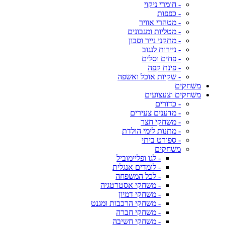
- חומרי ניקוי
- כפפות
- מטהרי אוויר
- מטליות ומגבונים
- מתקני נייר וסבון
- ניירות לנגוב
- פחים וסלים
- פינת קפה
- שקיות אוכל ואשפה
משחקים
משחקים וצעצועים
- כדורים
- מדענים צעירים
- משחקי חצר
- מתנות לימי הולדת
- ספורט ביתי
משחקים
- לגו ופליימוביל
- לומדים אנגלית
- לכל המשפחה
- משחקי אסטרטגיה
- משחקי דמיון
- משחקי הרכבות ומגנט
- משחקי חברה
- משחקי חשיבה