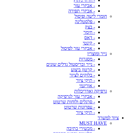
- חרוזי גיהוץ
- אביזרי עזר
- אביזרי תפירה
חומרי לישה ופיסול
- פלסטלינה
- בצק
- חימר
- דאס
- קינטי
- אביזרי עזר לפיסול
נייר ומוצריו
- מסגרות
- נייר ובריסטול גדלים שונים
- קרטון ביצוע
- בלוקים לציור
- תיקי ציור
- אוריגמי
גרפיקה ואדריכלות
- אביזרי עזר לגרפיקה
- סרגלים ולוחות שרטוט
- עפרונות שרטוט
- תיקי ציור
ציוד למשרד
MUST HAVE
- מכשירי כתיבה