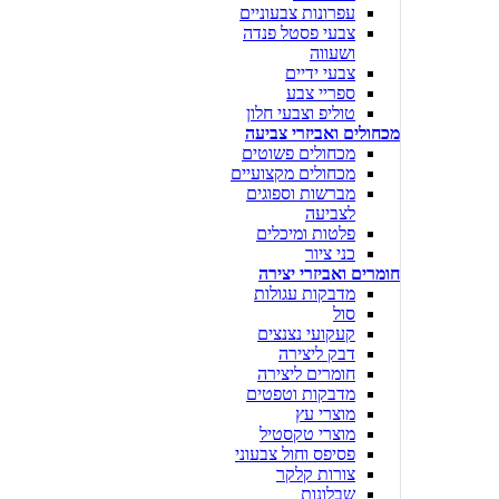
עפרונות צבעוניים
צבעי פסטל פנדה
ושעווה
צבעי ידיים
ספריי צבע
טוליפ וצבעי חלון
מכחולים ואביזרי צביעה
מכחולים פשוטים
מכחולים מקצועיים
מברשות וספוגים
לצביעה
פלטות ומיכלים
כני ציור
חומרים ואביזרי יצירה
מדבקות עגולות
סול
קעקועי נצנצים
דבק ליצירה
חומרים ליצירה
מדבקות וטפטים
מוצרי עץ
מוצרי טקסטיל
פסיפס וחול צבעוני
צורות קלקר
שבלונות