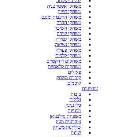
לכל המשפחה
משחקי אסטרטגיה
משחקי דמיון
משחקי הרכבות ומגנט
משחקי חברה
משחקי חשיבה
משחקי יצירה
משחקי למידה
משחקי נשיאה
משחקי פעולה
משחקי קלפים
משחקים דידקטיים
משחקים קלאסיים
פאזלים
קוביות משחק
קוסמים
צעצועים
בובות
גלגלים
כלי נגינה
מכוניות
משפחת סילבניאן
צעצועים מעץ
שולחנות משחק
שונות