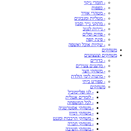
- חומרי ניקוי
- כפפות
- מטהרי אוויר
- מטליות ומגבונים
- מתקני נייר וסבון
- ניירות לנגוב
- פחים וסלים
- פינת קפה
- שקיות אוכל ואשפה
משחקים
משחקים וצעצועים
- כדורים
- מדענים צעירים
- משחקי חצר
- מתנות לימי הולדת
- ספורט ביתי
משחקים
- לגו ופליימוביל
- לומדים אנגלית
- לכל המשפחה
- משחקי אסטרטגיה
- משחקי דמיון
- משחקי הרכבות ומגנט
- משחקי חברה
- משחקי חשיבה