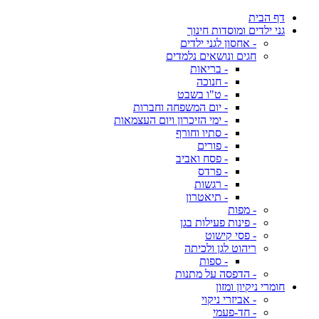
דף הבית
גני ילדים ומוסדות חינוך
- אחסון לגני ילדים
חגים ונושאים נלמדים
- בריאות
- חנוכה
- ט"ו בשבט
- יום המשפחה וחברות
- ימי הזיכרון ויום העצמאות
- סתיו וחורף
- פורים
- פסח ואביב
- פרדס
- רגשות
- תיאטרון
- מפות
- פינות פעילות בגן
- פסי קישוט
ריהוט לגן ולכיתה
- ספות
- הדפסה על מתנות
חומרי ניקיון ומזון
- אביזרי ניקוי
- חד-פעמי