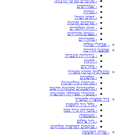
- סלוטייפ וסרטי הדבקה
- שמרדפים
- גומיות
- דפים ושות'
- שדכנים וסיכות
- תיוק וקלסרים
- נעצים מהדקים
- מחוררים
- אביזרי שולחן
אמצעי הדרכה
- בידוריות והגברה
- לוחות
- מקרנים
טכנולוגיה ומיכון משרדי
- טלפונים
- מגרסות וגיליוטינות
- מחשבונים ומכונות חישוב
- מכשירי ספירלה ולמינציה
נייר ומוצריו למשרד
- גליל נייר לקופות
- מזכריות ונייר ממו
- מעטפות
- נייר צילום
- פנקסים דפדפות ובלוקים
- עזרה ראשונה