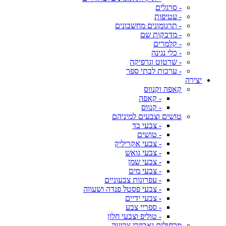
- סרגלים
- עטיפות
- תרגומונים מחשבונים
- מדבקות שם
- קלמרים
- כלי נגינה
- שרטוט וגרפיקה
- ערכות לבתי ספר
יצירה
קאפה וקנווס
- קאפה
- קנווס
טושים וצבעים למיניהם
- צבעי בד
- טושים
- צבעי אקריליק
- צבעי גואש
- צבעי שמן
- צבעי מים
- עפרונות צבעוניים
- צבעי פסטל פנדה ושעווה
- צבעי ידיים
- ספריי צבע
- טוליפ וצבעי חלון
מכחולים ואביזרי צביעה