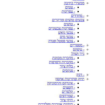
מכשירי כתיבה
- עטים
- עפרונות
- מחדדים
צבעים טושים ומרקרים
- טושים
- עפרונות צבעוניים
- צבעי גואש
- צבעי מים
- צבעי פסטל ופנדה
- מספריים
- טיפקס
נייר ושות'
- מחברת מכוונת
- מחברות ודפדפות
- בלוק ציור
- פנקסים
- דבק
תיוק ופתרונות אחסון
- אינדקס והרמוניקה
- חוצצים
- קלסרים
- שמרדפים
- תיקי ציור
- תיקיות אוגדנים ופולדרים