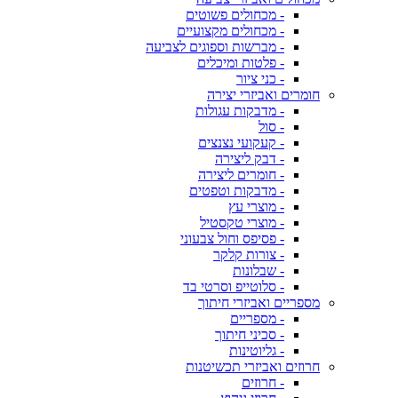
- מכחולים פשוטים
- מכחולים מקצועיים
- מברשות וספוגים לצביעה
- פלטות ומיכלים
- כני ציור
חומרים ואביזרי יצירה
- מדבקות עגולות
- סול
- קעקועי נצנצים
- דבק ליצירה
- חומרים ליצירה
- מדבקות וטפטים
- מוצרי עץ
- מוצרי טקסטיל
- פסיפס וחול צבעוני
- צורות קלקר
- שבלונות
- סלוטייפ וסרטי בד
מספריים ואביזרי חיתוך
- מספריים
- סכיני חיתוך
- גליוטינות
חרוזים ואביזרי תכשיטנות
- חרוזים