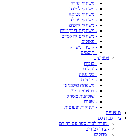
- משחקי יצירה
- משחקי למידה
- משחקי נשיאה
- משחקי פעולה
- משחקי קלפים
- משחקים דידקטיים
- משחקים קלאסיים
- פאזלים
- קוביות משחק
- קוסמים
צעצועים
- בובות
- גלגלים
- כלי נגינה
- מכוניות
- משפחת סילבניאן
- צעצועים מעץ
- שולחנות משחק
- שונות
- תינוקות ופעוטות
צעצועים
ציוד לבית ספר
- חזרה לבית ספר עם דף רם
- ציוד למורים
- מחקים