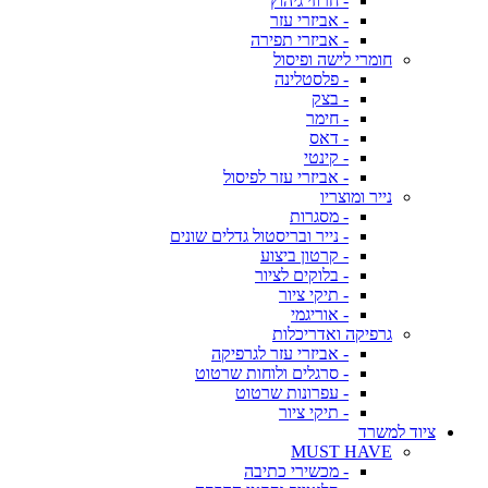
- חרוזי גיהוץ
- אביזרי עזר
- אביזרי תפירה
חומרי לישה ופיסול
- פלסטלינה
- בצק
- חימר
- דאס
- קינטי
- אביזרי עזר לפיסול
נייר ומוצריו
- מסגרות
- נייר ובריסטול גדלים שונים
- קרטון ביצוע
- בלוקים לציור
- תיקי ציור
- אוריגמי
גרפיקה ואדריכלות
- אביזרי עזר לגרפיקה
- סרגלים ולוחות שרטוט
- עפרונות שרטוט
- תיקי ציור
ציוד למשרד
MUST HAVE
- מכשירי כתיבה