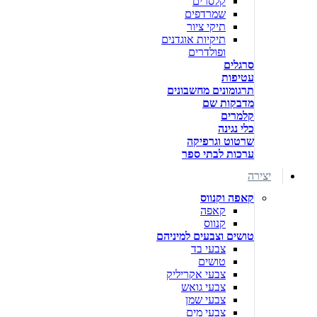
קלסרים
שמרדפים
תיקי ציור
תיקיות אוגדנים
ופולדרים
סרגלים
עטיפות
תרגומונים מחשבונים
מדבקות שם
קלמרים
כלי נגינה
שרטוט וגרפיקה
ערכות לבתי ספר
יצירה
קאפה וקנווס
קאפה
קנווס
טושים וצבעים למיניהם
צבעי בד
טושים
צבעי אקריליק
צבעי גואש
צבעי שמן
צבעי מים