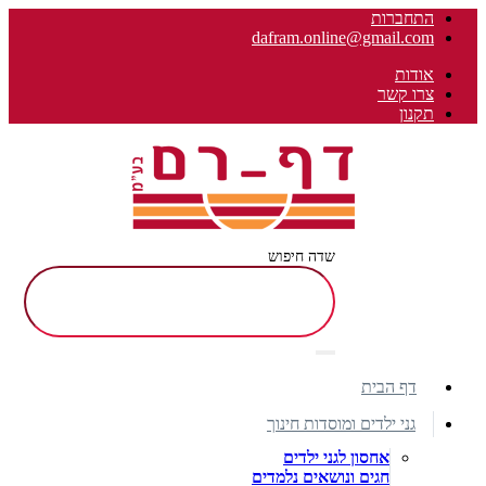
התחברות
dafram.online@gmail.com
אודות
צרו קשר
תקנון
שדה חיפוש
דף הבית
גני ילדים ומוסדות חינוך
אחסון לגני ילדים
חגים ונושאים נלמדים