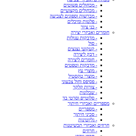
- מכחולים פשוטים
- מכחולים מקצועיים
- מברשות וספוגים לצביעה
- פלטות ומיכלים
- כני ציור
חומרים ואביזרי יצירה
- מדבקות עגולות
- סול
- קעקועי נצנצים
- דבק ליצירה
- חומרים ליצירה
- מדבקות וטפטים
- מוצרי עץ
- מוצרי טקסטיל
- פסיפס וחול צבעוני
- צורות קלקר
- שבלונות
- סלוטייפ וסרטי בד
מספריים ואביזרי חיתוך
- מספריים
- סכיני חיתוך
- גליוטינות
חרוזים ואביזרי תכשיטנות
- חרוזים