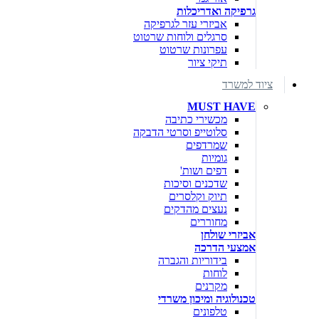
גרפיקה ואדריכלות
אביזרי עזר לגרפיקה
סרגלים ולוחות שרטוט
עפרונות שרטוט
תיקי ציור
ציוד למשרד
MUST HAVE
מכשירי כתיבה
סלוטייפ וסרטי הדבקה
שמרדפים
גומיות
דפים ושות'
שדכנים וסיכות
תיוק וקלסרים
נעצים מהדקים
מחוררים
אביזרי שולחן
אמצעי הדרכה
בידוריות והגברה
לוחות
מקרנים
טכנולוגיה ומיכון משרדי
טלפונים