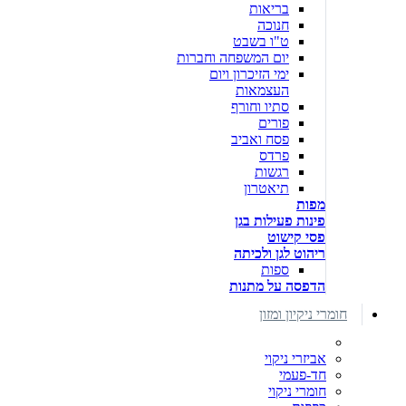
בריאות
חנוכה
ט"ו בשבט
יום המשפחה וחברות
ימי הזיכרון ויום
העצמאות
סתיו וחורף
פורים
פסח ואביב
פרדס
רגשות
תיאטרון
מפות
פינות פעילות בגן
פסי קישוט
ריהוט לגן ולכיתה
ספות
הדפסה על מתנות
חומרי ניקיון ומזון
אביזרי ניקוי
חד-פעמי
חומרי ניקוי