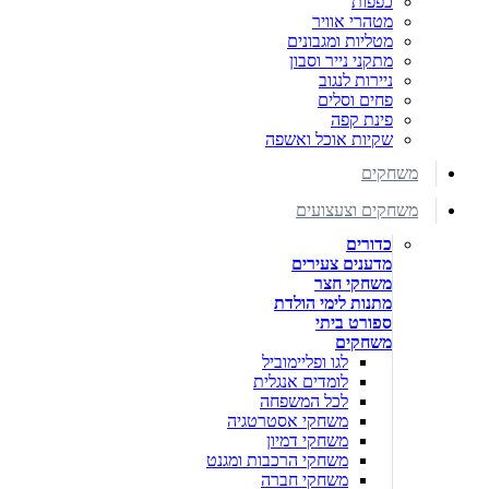
כפפות
מטהרי אוויר
מטליות ומגבונים
מתקני נייר וסבון
ניירות לנגוב
פחים וסלים
פינת קפה
שקיות אוכל ואשפה
משחקים
משחקים וצעצועים
כדורים
מדענים צעירים
משחקי חצר
מתנות לימי הולדת
ספורט ביתי
משחקים
לגו ופליימוביל
לומדים אנגלית
לכל המשפחה
משחקי אסטרטגיה
משחקי דמיון
משחקי הרכבות ומגנט
משחקי חברה