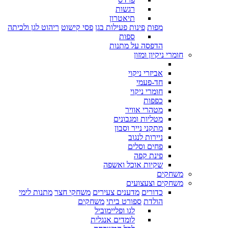
רגשות
תיאטרון
מפות
פינות פעילות בגן
פסי קישוט
ריהוט לגן ולכיתה
ספות
הדפסה על מתנות
חומרי ניקיון ומזון
אביזרי ניקוי
חד-פעמי
חומרי ניקוי
כפפות
מטהרי אוויר
מטליות ומגבונים
מתקני נייר וסבון
ניירות לנגוב
פחים וסלים
פינת קפה
שקיות אוכל ואשפה
משחקים
משחקים וצעצועים
כדורים
מדענים צעירים
משחקי חצר
מתנות לימי
הולדת
ספורט ביתי
משחקים
לגו ופליימוביל
לומדים אנגלית