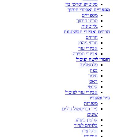
סלוטייפ וסרטי בד
מספריים ואביזרי חיתוך
מספריים
סכיני חיתוך
גליוטינות
חרוזים ואביזרי תכשיטנות
חרוזים
חרוזי גיהוץ
אביזרי עזר
אביזרי תפירה
חומרי לישה ופיסול
פלסטלינה
בצק
חימר
דאס
קינטי
אביזרי עזר לפיסול
נייר ומוצריו
מסגרות
נייר ובריסטול גדלים
שונים
קרטון ביצוע
בלוקים לציור
תיקי ציור
אוריגמי