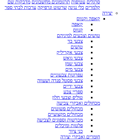
סרגלים
עטיפות
תרגומונים מחשבונים
מדבקות שם
קלמרים
כלי נגינה
שרטוט וגרפיקה
ערכות לבתי ספר
יצירה
קאפה וקנווס
קאפה
קנווס
טושים וצבעים למיניהם
צבעי בד
טושים
צבעי אקריליק
צבעי גואש
צבעי שמן
צבעי מים
עפרונות צבעוניים
צבעי פסטל פנדה ושעווה
צבעי ידיים
ספריי צבע
טוליפ וצבעי חלון
מכחולים ואביזרי צביעה
מכחולים פשוטים
מכחולים מקצועיים
מברשות וספוגים לצביעה
פלטות ומיכלים
כני ציור
חומרים ואביזרי יצירה