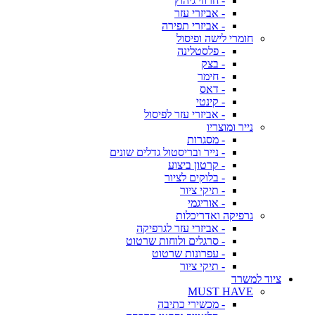
- חרוזי גיהוץ
- אביזרי עזר
- אביזרי תפירה
חומרי לישה ופיסול
- פלסטלינה
- בצק
- חימר
- דאס
- קינטי
- אביזרי עזר לפיסול
נייר ומוצריו
- מסגרות
- נייר ובריסטול גדלים שונים
- קרטון ביצוע
- בלוקים לציור
- תיקי ציור
- אוריגמי
גרפיקה ואדריכלות
- אביזרי עזר לגרפיקה
- סרגלים ולוחות שרטוט
- עפרונות שרטוט
- תיקי ציור
ציוד למשרד
MUST HAVE
- מכשירי כתיבה