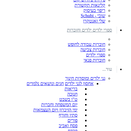
קלינאות תקשורת
ריפוי בעיסוק
שובי - Schubi
שלי זאנטקרן
ספרי ילדים ילדים וחוברות
חוברות עבודה לחופש
חוברות צביעה
ספרי ילדים
חוברות פנאי
עוד...
גני ילדים ומוסדות חינוך
אחסון לגני ילדים
חגים ונושאים נלמדים
בריאות
חנוכה
ט"ו בשבט
יום המשפחה וחברות
ימי הזיכרון ויום העצמאות
סתיו וחורף
פורים
פסח ואביב
פרדס