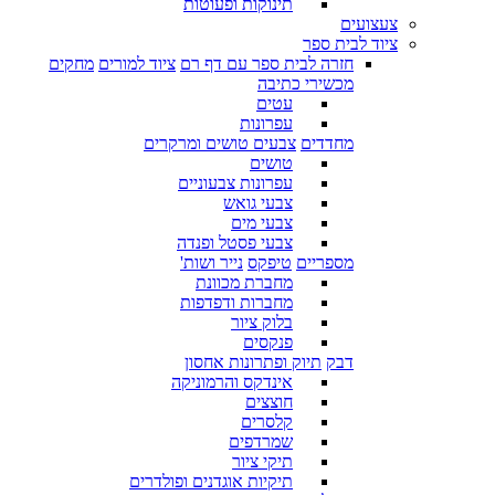
תינוקות ופעוטות
צעצועים
ציוד לבית ספר
חזרה לבית ספר עם דף רם
ציוד למורים
מחקים
מכשירי כתיבה
עטים
עפרונות
מחדדים
צבעים טושים ומרקרים
טושים
עפרונות צבעוניים
צבעי גואש
צבעי מים
צבעי פסטל ופנדה
מספריים
טיפקס
נייר ושות'
מחברת מכוונת
מחברות ודפדפות
בלוק ציור
פנקסים
דבק
תיוק ופתרונות אחסון
אינדקס והרמוניקה
חוצצים
קלסרים
שמרדפים
תיקי ציור
תיקיות אוגדנים ופולדרים