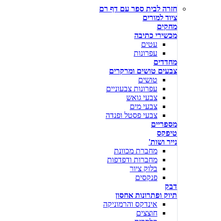
חזרה לבית ספר עם דף רם
ציוד למורים
מחקים
מכשירי כתיבה
עטים
עפרונות
מחדדים
צבעים טושים ומרקרים
טושים
עפרונות צבעוניים
צבעי גואש
צבעי מים
צבעי פסטל ופנדה
מספריים
טיפקס
נייר ושות'
מחברת מכוונת
מחברות ודפדפות
בלוק ציור
פנקסים
דבק
תיוק ופתרונות אחסון
אינדקס והרמוניקה
חוצצים