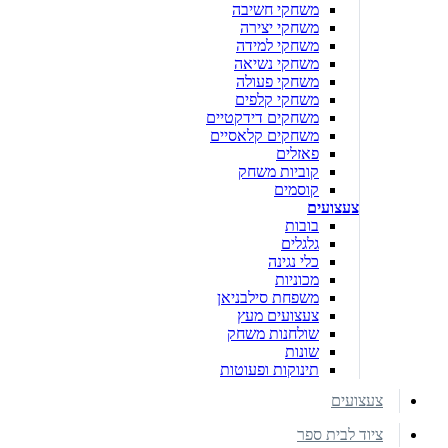
משחקי חשיבה
משחקי יצירה
משחקי למידה
משחקי נשיאה
משחקי פעולה
משחקי קלפים
משחקים דידקטיים
משחקים קלאסיים
פאזלים
קוביות משחק
קוסמים
צעצועים
בובות
גלגלים
כלי נגינה
מכוניות
משפחת סילבניאן
צעצועים מעץ
שולחנות משחק
שונות
תינוקות ופעוטות
צעצועים
ציוד לבית ספר