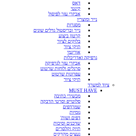
דאס
קינטי
אביזרי עזר לפיסול
נייר ומוצריו
מסגרות
נייר ובריסטול גדלים שונים
קרטון ביצוע
בלוקים לציור
תיקי ציור
אוריגמי
גרפיקה ואדריכלות
אביזרי עזר לגרפיקה
סרגלים ולוחות שרטוט
עפרונות שרטוט
תיקי ציור
ציוד למשרד
MUST HAVE
מכשירי כתיבה
סלוטייפ וסרטי הדבקה
שמרדפים
גומיות
דפים ושות'
שדכנים וסיכות
תיוק וקלסרים
נעצים מהדקים