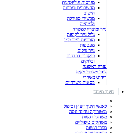
מגרסות וגיליוטינות
מחשבונים ומכונות
חישוב
מכשירי ספירלה
ולמינציה
נייר ומוצריו למשרד
גליל נייר לקופות
מזכריות ונייר ממו
מעטפות
נייר צילום
פנקסים דפדפות
ובלוקים
עזרה ראשונה
ציוד משרדי מקיף
ריהוט משרדי
כסאות משרדיים
חינוך מיוחד
לאנשי חינוך ייעוץ וטיפול
מוטוריקה עדינה וגסה
משחקי רגשות
משחקים טיפוליים
ספרי רגשות
פיזיותרפיה ושיקום