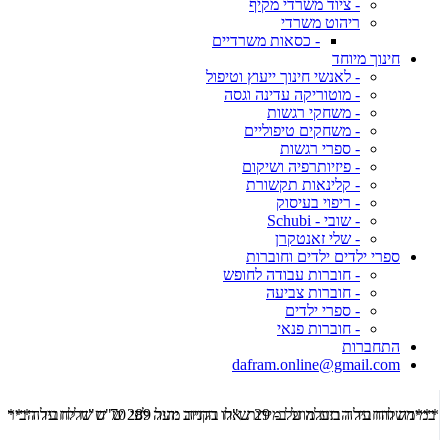
- ציוד משרדי מקיף
ריהוט משרדי
- כסאות משרדיים
חינוך מיוחד
- לאנשי חינוך ייעוץ וטיפול
- מוטוריקה עדינה וגסה
- משחקי רגשות
- משחקים טיפוליים
- ספרי רגשות
- פיזיותרפיה ושיקום
- קלינאות תקשורת
- ריפוי בעיסוק
- שובי - Schubi
- שלי זאנטקרן
ספרי ילדים ילדים וחוברות
- חוברות עבודה לחופש
- חוברות צביעה
- ספרי ילדים
- חוברות פנאי
התחברות
dafram.online@gmail.com
***משלוח עד הבית מוזל ב- 29 ש"ח בקניה מעל 289 ש"ח שליח עד הבית ***
***מש