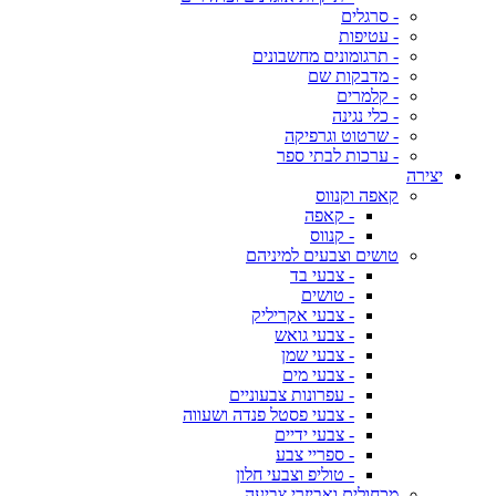
- סרגלים
- עטיפות
- תרגומונים מחשבונים
- מדבקות שם
- קלמרים
- כלי נגינה
- שרטוט וגרפיקה
- ערכות לבתי ספר
יצירה
קאפה וקנווס
- קאפה
- קנווס
טושים וצבעים למיניהם
- צבעי בד
- טושים
- צבעי אקריליק
- צבעי גואש
- צבעי שמן
- צבעי מים
- עפרונות צבעוניים
- צבעי פסטל פנדה ושעווה
- צבעי ידיים
- ספריי צבע
- טוליפ וצבעי חלון
מכחולים ואביזרי צביעה