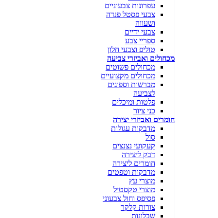
עפרונות צבעוניים
צבעי פסטל פנדה
ושעווה
צבעי ידיים
ספריי צבע
טוליפ וצבעי חלון
מכחולים ואביזרי צביעה
מכחולים פשוטים
מכחולים מקצועיים
מברשות וספוגים
לצביעה
פלטות ומיכלים
כני ציור
חומרים ואביזרי יצירה
מדבקות עגולות
סול
קעקועי נצנצים
דבק ליצירה
חומרים ליצירה
מדבקות וטפטים
מוצרי עץ
מוצרי טקסטיל
פסיפס וחול צבעוני
צורות קלקר
שבלונות