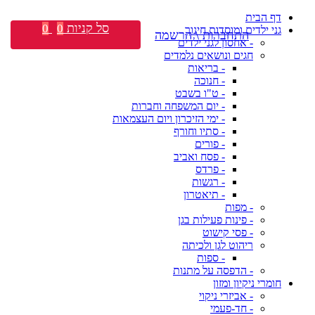
דף הבית
סל קניות
0
0
גני ילדים ומוסדות חינוך
התחברות \ הרשמה
- אחסון לגני ילדים
חגים ונושאים נלמדים
- בריאות
- חנוכה
- ט"ו בשבט
- יום המשפחה וחברות
- ימי הזיכרון ויום העצמאות
- סתיו וחורף
- פורים
- פסח ואביב
- פרדס
- רגשות
- תיאטרון
- מפות
- פינות פעילות בגן
- פסי קישוט
ריהוט לגן ולכיתה
- ספות
- הדפסה על מתנות
חומרי ניקיון ומזון
- אביזרי ניקוי
- חד-פעמי