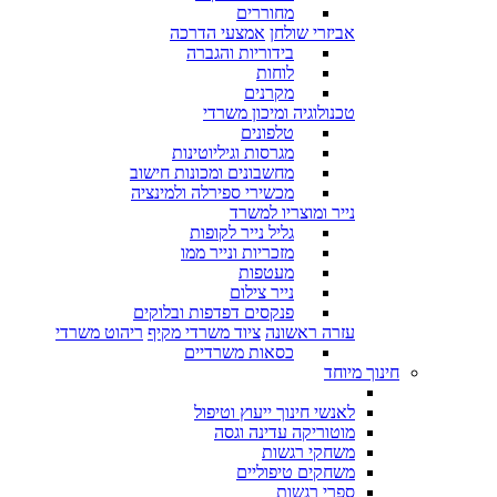
מחוררים
אביזרי שולחן
אמצעי הדרכה
בידוריות והגברה
לוחות
מקרנים
טכנולוגיה ומיכון משרדי
טלפונים
מגרסות וגיליוטינות
מחשבונים ומכונות חישוב
מכשירי ספירלה ולמינציה
נייר ומוצריו למשרד
גליל נייר לקופות
מזכריות ונייר ממו
מעטפות
נייר צילום
פנקסים דפדפות ובלוקים
עזרה ראשונה
ציוד משרדי מקיף
ריהוט משרדי
כסאות משרדיים
חינוך מיוחד
לאנשי חינוך ייעוץ וטיפול
מוטוריקה עדינה וגסה
משחקי רגשות
משחקים טיפוליים
ספרי רגשות