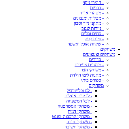
- חומרי ניקוי
- כפפות
- מטהרי אוויר
- מטליות ומגבונים
- מתקני נייר וסבון
- ניירות לנגוב
- פחים וסלים
- פינת קפה
- שקיות אוכל ואשפה
משחקים
משחקים וצעצועים
- כדורים
- מדענים צעירים
- משחקי חצר
- מתנות לימי הולדת
- ספורט ביתי
משחקים
- לגו ופליימוביל
- לומדים אנגלית
- לכל המשפחה
- משחקי אסטרטגיה
- משחקי דמיון
- משחקי הרכבות ומגנט
- משחקי חברה
- משחקי חשיבה