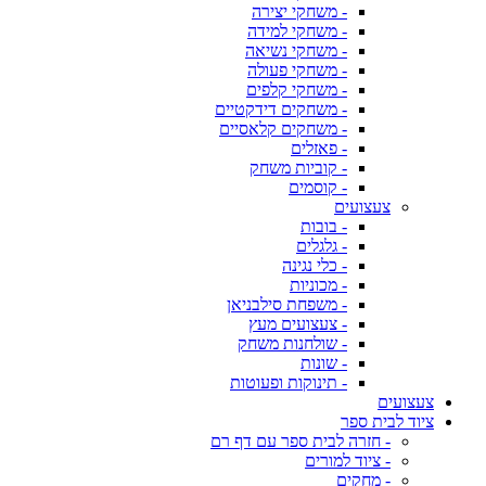
- משחקי יצירה
- משחקי למידה
- משחקי נשיאה
- משחקי פעולה
- משחקי קלפים
- משחקים דידקטיים
- משחקים קלאסיים
- פאזלים
- קוביות משחק
- קוסמים
צעצועים
- בובות
- גלגלים
- כלי נגינה
- מכוניות
- משפחת סילבניאן
- צעצועים מעץ
- שולחנות משחק
- שונות
- תינוקות ופעוטות
צעצועים
ציוד לבית ספר
- חזרה לבית ספר עם דף רם
- ציוד למורים
- מחקים