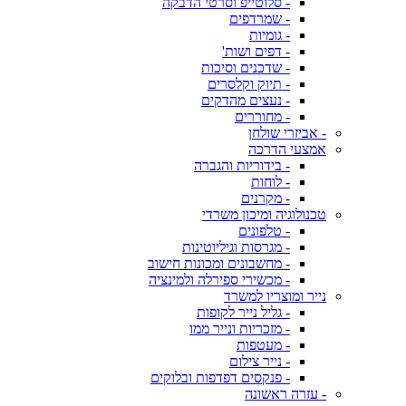
- סלוטייפ וסרטי הדבקה
- שמרדפים
- גומיות
- דפים ושות'
- שדכנים וסיכות
- תיוק וקלסרים
- נעצים מהדקים
- מחוררים
- אביזרי שולחן
אמצעי הדרכה
- בידוריות והגברה
- לוחות
- מקרנים
טכנולוגיה ומיכון משרדי
- טלפונים
- מגרסות וגיליוטינות
- מחשבונים ומכונות חישוב
- מכשירי ספירלה ולמינציה
נייר ומוצריו למשרד
- גליל נייר לקופות
- מזכריות ונייר ממו
- מעטפות
- נייר צילום
- פנקסים דפדפות ובלוקים
- עזרה ראשונה