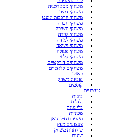
לכל המשפחה
משחקי אסטרטגיה
משחקי דמיון
משחקי הרכבות ומגנט
משחקי חברה
משחקי חשיבה
משחקי יצירה
משחקי למידה
משחקי נשיאה
משחקי פעולה
משחקי קלפים
משחקים דידקטיים
משחקים קלאסיים
פאזלים
קוביות משחק
קוסמים
צעצועים
בובות
גלגלים
כלי נגינה
מכוניות
משפחת סילבניאן
צעצועים מעץ
שולחנות משחק
שונות