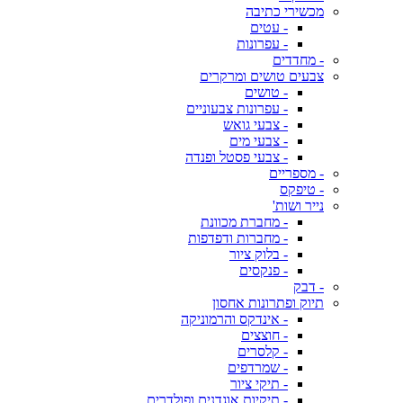
מכשירי כתיבה
- עטים
- עפרונות
- מחדדים
צבעים טושים ומרקרים
- טושים
- עפרונות צבעוניים
- צבעי גואש
- צבעי מים
- צבעי פסטל ופנדה
- מספריים
- טיפקס
נייר ושות'
- מחברת מכוונת
- מחברות ודפדפות
- בלוק ציור
- פנקסים
- דבק
תיוק ופתרונות אחסון
- אינדקס והרמוניקה
- חוצצים
- קלסרים
- שמרדפים
- תיקי ציור
- תיקיות אוגדנים ופולדרים