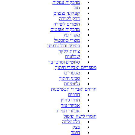
מדבקות עגולות
סול
קעקועי נצנצים
דבק ליצירה
חומרים ליצירה
מדבקות וטפטים
מוצרי עץ
מוצרי טקסטיל
פסיפס וחול צבעוני
צורות קלקר
שבלונות
סלוטייפ וסרטי בד
מספריים ואביזרי חיתוך
מספריים
סכיני חיתוך
גליוטינות
חרוזים ואביזרי תכשיטנות
חרוזים
חרוזי גיהוץ
אביזרי עזר
אביזרי תפירה
חומרי לישה ופיסול
פלסטלינה
בצק
חימר