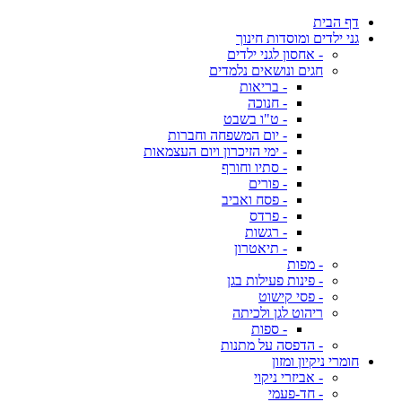
דף הבית
גני ילדים ומוסדות חינוך
- אחסון לגני ילדים
חגים ונושאים נלמדים
- בריאות
- חנוכה
- ט"ו בשבט
- יום המשפחה וחברות
- ימי הזיכרון ויום העצמאות
- סתיו וחורף
- פורים
- פסח ואביב
- פרדס
- רגשות
- תיאטרון
- מפות
- פינות פעילות בגן
- פסי קישוט
ריהוט לגן ולכיתה
- ספות
- הדפסה על מתנות
חומרי ניקיון ומזון
- אביזרי ניקוי
- חד-פעמי