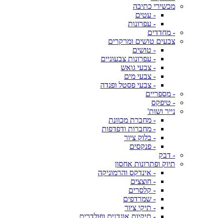
מכשירי כתיבה
- עטים
- עפרונות
- מחדדים
צבעים טושים ומרקרים
- טושים
- עפרונות צבעוניים
- צבעי גואש
- צבעי מים
- צבעי פסטל ופנדה
- מספריים
- טיפקס
נייר ושות'
- מחברת מכוונת
- מחברות ודפדפות
- בלוק ציור
- פנקסים
- דבק
תיוק ופתרונות אחסון
- אינדקס והרמוניקה
- חוצצים
- קלסרים
- שמרדפים
- תיקי ציור
- תיקיות אוגדנים ופולדרים