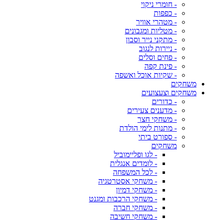
- חומרי ניקוי
- כפפות
- מטהרי אוויר
- מטליות ומגבונים
- מתקני נייר וסבון
- ניירות לנגוב
- פחים וסלים
- פינת קפה
- שקיות אוכל ואשפה
משחקים
משחקים וצעצועים
- כדורים
- מדענים צעירים
- משחקי חצר
- מתנות לימי הולדת
- ספורט ביתי
משחקים
- לגו ופליימוביל
- לומדים אנגלית
- לכל המשפחה
- משחקי אסטרטגיה
- משחקי דמיון
- משחקי הרכבות ומגנט
- משחקי חברה
- משחקי חשיבה