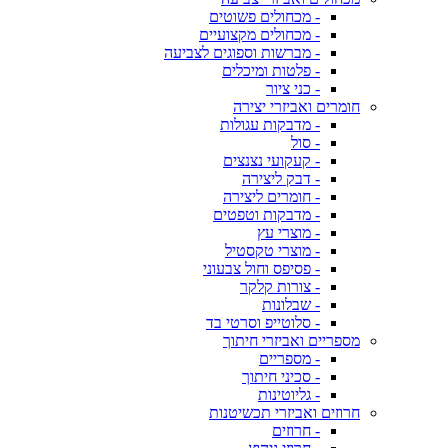
- מכחולים פשוטים
- מכחולים מקצועיים
- מברשות וספוגים לצביעה
- פלטות ומיכלים
- כני ציור
חומרים ואביזרי יצירה
- מדבקות עגולות
- סול
- קעקועי נצנצים
- דבק ליצירה
- חומרים ליצירה
- מדבקות וטפטים
- מוצרי עץ
- מוצרי טקסטיל
- פסיפס וחול צבעוני
- צורות קלקר
- שבלונות
- סלוטייפ וסרטי בד
מספריים ואביזרי חיתוך
- מספריים
- סכיני חיתוך
- גליוטינות
חרוזים ואביזרי תכשיטנות
- חרוזים