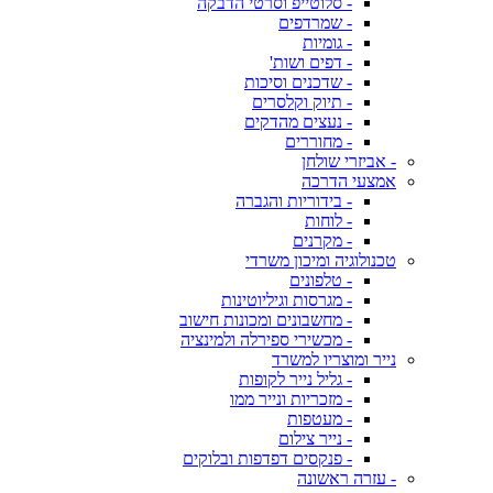
- סלוטייפ וסרטי הדבקה
- שמרדפים
- גומיות
- דפים ושות'
- שדכנים וסיכות
- תיוק וקלסרים
- נעצים מהדקים
- מחוררים
- אביזרי שולחן
אמצעי הדרכה
- בידוריות והגברה
- לוחות
- מקרנים
טכנולוגיה ומיכון משרדי
- טלפונים
- מגרסות וגיליוטינות
- מחשבונים ומכונות חישוב
- מכשירי ספירלה ולמינציה
נייר ומוצריו למשרד
- גליל נייר לקופות
- מזכריות ונייר ממו
- מעטפות
- נייר צילום
- פנקסים דפדפות ובלוקים
- עזרה ראשונה