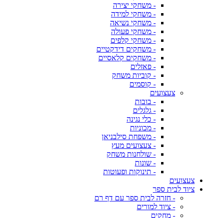
- משחקי יצירה
- משחקי למידה
- משחקי נשיאה
- משחקי פעולה
- משחקי קלפים
- משחקים דידקטיים
- משחקים קלאסיים
- פאזלים
- קוביות משחק
- קוסמים
צעצועים
- בובות
- גלגלים
- כלי נגינה
- מכוניות
- משפחת סילבניאן
- צעצועים מעץ
- שולחנות משחק
- שונות
- תינוקות ופעוטות
צעצועים
ציוד לבית ספר
- חזרה לבית ספר עם דף רם
- ציוד למורים
- מחקים