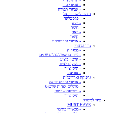
- חרוזי גיהוץ
- אביזרי עזר
- אביזרי תפירה
חומרי לישה ופיסול
- פלסטלינה
- בצק
- חימר
- דאס
- קינטי
- אביזרי עזר לפיסול
נייר ומוצריו
- מסגרות
- נייר ובריסטול גדלים שונים
- קרטון ביצוע
- בלוקים לציור
- תיקי ציור
- אוריגמי
גרפיקה ואדריכלות
- אביזרי עזר לגרפיקה
- סרגלים ולוחות שרטוט
- עפרונות שרטוט
- תיקי ציור
ציוד למשרד
MUST HAVE
- מכשירי כתיבה