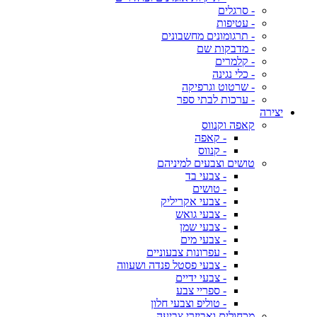
- סרגלים
- עטיפות
- תרגומונים מחשבונים
- מדבקות שם
- קלמרים
- כלי נגינה
- שרטוט וגרפיקה
- ערכות לבתי ספר
יצירה
קאפה וקנווס
- קאפה
- קנווס
טושים וצבעים למיניהם
- צבעי בד
- טושים
- צבעי אקריליק
- צבעי גואש
- צבעי שמן
- צבעי מים
- עפרונות צבעוניים
- צבעי פסטל פנדה ושעווה
- צבעי ידיים
- ספריי צבע
- טוליפ וצבעי חלון
מכחולים ואביזרי צביעה