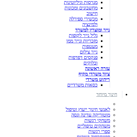
מגרסות וגיליוטינות
מחשבונים ומכונות
חישוב
מכשירי ספירלה
ולמינציה
נייר ומוצריו למשרד
גליל נייר לקופות
מזכריות ונייר ממו
מעטפות
נייר צילום
פנקסים דפדפות
ובלוקים
עזרה ראשונה
ציוד משרדי מקיף
ריהוט משרדי
כסאות משרדיים
חינוך מיוחד
לאנשי חינוך ייעוץ וטיפול
מוטוריקה עדינה וגסה
משחקי רגשות
משחקים טיפוליים
ספרי רגשות
פיזיותרפיה ושיקום