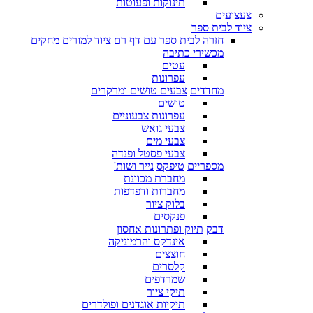
תינוקות ופעוטות
צעצועים
ציוד לבית ספר
חזרה לבית ספר עם דף רם
ציוד למורים
מחקים
מכשירי כתיבה
עטים
עפרונות
מחדדים
צבעים טושים ומרקרים
טושים
עפרונות צבעוניים
צבעי גואש
צבעי מים
צבעי פסטל ופנדה
מספריים
טיפקס
נייר ושות'
מחברת מכוונת
מחברות ודפדפות
בלוק ציור
פנקסים
דבק
תיוק ופתרונות אחסון
אינדקס והרמוניקה
חוצצים
קלסרים
שמרדפים
תיקי ציור
תיקיות אוגדנים ופולדרים