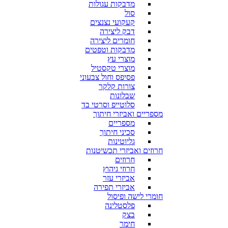
מדבקות עגולות
סול
קעקועי נצנצים
דבק ליצירה
חומרים ליצירה
מדבקות וטפטים
מוצרי עץ
מוצרי טקסטיל
פסיפס וחול צבעוני
צורות קלקר
שבלונות
סלוטייפ וסרטי בד
מספריים ואביזרי חיתוך
מספריים
סכיני חיתוך
גליוטינות
חרוזים ואביזרי תכשיטנות
חרוזים
חרוזי גיהוץ
אביזרי עזר
אביזרי תפירה
חומרי לישה ופיסול
פלסטלינה
בצק
חימר