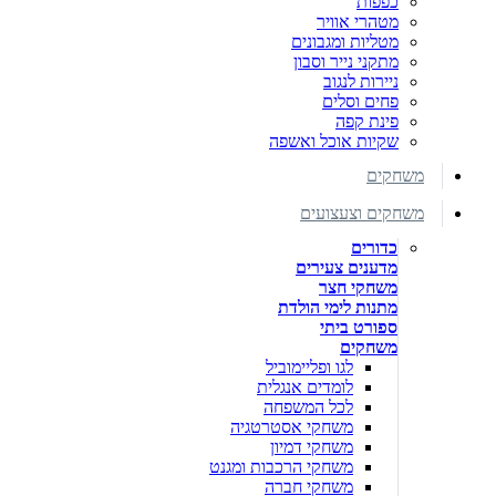
כפפות
מטהרי אוויר
מטליות ומגבונים
מתקני נייר וסבון
ניירות לנגוב
פחים וסלים
פינת קפה
שקיות אוכל ואשפה
משחקים
משחקים וצעצועים
כדורים
מדענים צעירים
משחקי חצר
מתנות לימי הולדת
ספורט ביתי
משחקים
לגו ופליימוביל
לומדים אנגלית
לכל המשפחה
משחקי אסטרטגיה
משחקי דמיון
משחקי הרכבות ומגנט
משחקי חברה