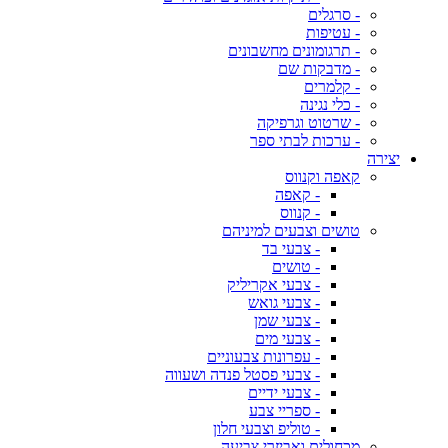
- סרגלים
- עטיפות
- תרגומונים מחשבונים
- מדבקות שם
- קלמרים
- כלי נגינה
- שרטוט וגרפיקה
- ערכות לבתי ספר
יצירה
קאפה וקנווס
- קאפה
- קנווס
טושים וצבעים למיניהם
- צבעי בד
- טושים
- צבעי אקריליק
- צבעי גואש
- צבעי שמן
- צבעי מים
- עפרונות צבעוניים
- צבעי פסטל פנדה ושעווה
- צבעי ידיים
- ספריי צבע
- טוליפ וצבעי חלון
מכחולים ואביזרי צביעה