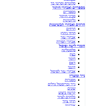
סלוטייפ וסרטי בד
מספריים ואביזרי חיתוך
מספריים
סכיני חיתוך
גליוטינות
חרוזים ואביזרי תכשיטנות
חרוזים
חרוזי גיהוץ
אביזרי עזר
אביזרי תפירה
חומרי לישה ופיסול
פלסטלינה
בצק
חימר
דאס
קינטי
אביזרי עזר לפיסול
נייר ומוצריו
מסגרות
נייר ובריסטול גדלים
שונים
קרטון ביצוע
בלוקים לציור
תיקי ציור
אוריגמי