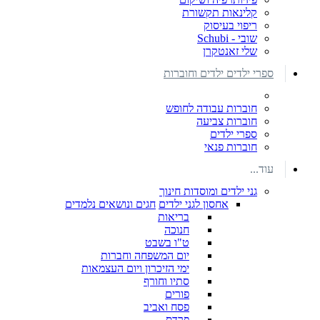
קלינאות תקשורת
ריפוי בעיסוק
שובי - Schubi
שלי זאנטקרן
ספרי ילדים ילדים וחוברות
חוברות עבודה לחופש
חוברות צביעה
ספרי ילדים
חוברות פנאי
עוד...
גני ילדים ומוסדות חינוך
אחסון לגני ילדים
חגים ונושאים נלמדים
בריאות
חנוכה
ט"ו בשבט
יום המשפחה וחברות
ימי הזיכרון ויום העצמאות
סתיו וחורף
פורים
פסח ואביב
פרדס