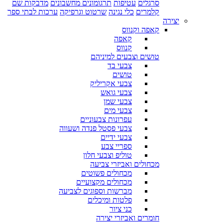
סרגלים
עטיפות
תרגומונים מחשבונים
מדבקות שם
קלמרים
כלי נגינה
שרטוט וגרפיקה
ערכות לבתי ספר
יצירה
קאפה וקנווס
קאפה
קנווס
טושים וצבעים למיניהם
צבעי בד
טושים
צבעי אקריליק
צבעי גואש
צבעי שמן
צבעי מים
עפרונות צבעוניים
צבעי פסטל פנדה ושעווה
צבעי ידיים
ספריי צבע
טוליפ וצבעי חלון
מכחולים ואביזרי צביעה
מכחולים פשוטים
מכחולים מקצועיים
מברשות וספוגים לצביעה
פלטות ומיכלים
כני ציור
חומרים ואביזרי יצירה