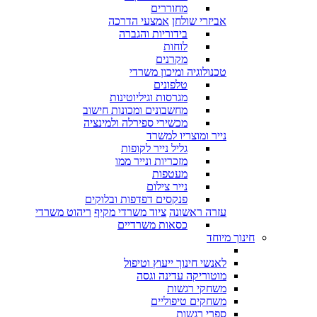
מחוררים
אביזרי שולחן
אמצעי הדרכה
בידוריות והגברה
לוחות
מקרנים
טכנולוגיה ומיכון משרדי
טלפונים
מגרסות וגיליוטינות
מחשבונים ומכונות חישוב
מכשירי ספירלה ולמינציה
נייר ומוצריו למשרד
גליל נייר לקופות
מזכריות ונייר ממו
מעטפות
נייר צילום
פנקסים דפדפות ובלוקים
עזרה ראשונה
ציוד משרדי מקיף
ריהוט משרדי
כסאות משרדיים
חינוך מיוחד
לאנשי חינוך ייעוץ וטיפול
מוטוריקה עדינה וגסה
משחקי רגשות
משחקים טיפוליים
ספרי רגשות