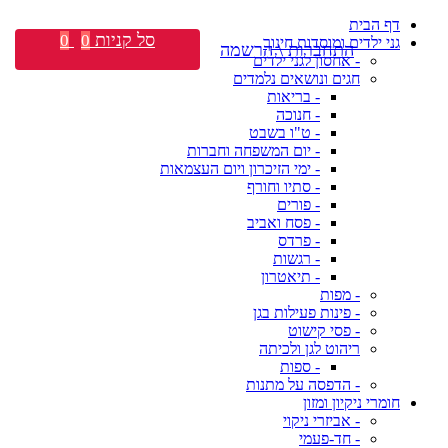
דף הבית
סל קניות
0
0
גני ילדים ומוסדות חינוך
התחברות \ הרשמה
- אחסון לגני ילדים
חגים ונושאים נלמדים
- בריאות
- חנוכה
- ט"ו בשבט
- יום המשפחה וחברות
- ימי הזיכרון ויום העצמאות
- סתיו וחורף
- פורים
- פסח ואביב
- פרדס
- רגשות
- תיאטרון
- מפות
- פינות פעילות בגן
- פסי קישוט
ריהוט לגן ולכיתה
- ספות
- הדפסה על מתנות
חומרי ניקיון ומזון
- אביזרי ניקוי
- חד-פעמי