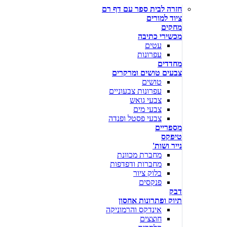
חזרה לבית ספר עם דף רם
ציוד למורים
מחקים
מכשירי כתיבה
עטים
עפרונות
מחדדים
צבעים טושים ומרקרים
טושים
עפרונות צבעוניים
צבעי גואש
צבעי מים
צבעי פסטל ופנדה
מספריים
טיפקס
נייר ושות'
מחברת מכוונת
מחברות ודפדפות
בלוק ציור
פנקסים
דבק
תיוק ופתרונות אחסון
אינדקס והרמוניקה
חוצצים