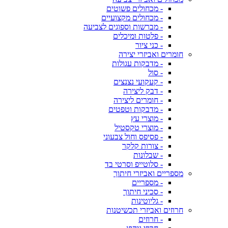
- מכחולים פשוטים
- מכחולים מקצועיים
- מברשות וספוגים לצביעה
- פלטות ומיכלים
- כני ציור
חומרים ואביזרי יצירה
- מדבקות עגולות
- סול
- קעקועי נצנצים
- דבק ליצירה
- חומרים ליצירה
- מדבקות וטפטים
- מוצרי עץ
- מוצרי טקסטיל
- פסיפס וחול צבעוני
- צורות קלקר
- שבלונות
- סלוטייפ וסרטי בד
מספריים ואביזרי חיתוך
- מספריים
- סכיני חיתוך
- גליוטינות
חרוזים ואביזרי תכשיטנות
- חרוזים