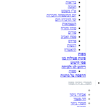
בריאות
חנוכה
ט"ו בשבט
יום המשפחה וחברות
ימי הזיכרון ויום
העצמאות
סתיו וחורף
פורים
פסח ואביב
פרדס
רגשות
תיאטרון
מפות
פינות פעילות בגן
פסי קישוט
ריהוט לגן ולכיתה
ספות
הדפסה על מתנות
חומרי ניקיון ומזון
אביזרי ניקוי
חד-פעמי
חומרי ניקוי