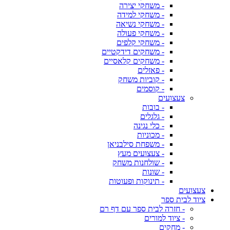
- משחקי יצירה
- משחקי למידה
- משחקי נשיאה
- משחקי פעולה
- משחקי קלפים
- משחקים דידקטיים
- משחקים קלאסיים
- פאזלים
- קוביות משחק
- קוסמים
צעצועים
- בובות
- גלגלים
- כלי נגינה
- מכוניות
- משפחת סילבניאן
- צעצועים מעץ
- שולחנות משחק
- שונות
- תינוקות ופעוטות
צעצועים
ציוד לבית ספר
- חזרה לבית ספר עם דף רם
- ציוד למורים
- מחקים