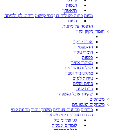
רגשות
תיאטרון
מפות
פינות פעילות בגן
פסי קישוט
ריהוט לגן ולכיתה
ספות
הדפסה על מתנות
חומרי ניקיון ומזון
אביזרי ניקוי
חד-פעמי
חומרי ניקוי
כפפות
מטהרי אוויר
מטליות ומגבונים
מתקני נייר וסבון
ניירות לנגוב
פחים וסלים
פינת קפה
שקיות אוכל ואשפה
משחקים
משחקים וצעצועים
כדורים
מדענים צעירים
משחקי חצר
מתנות לימי
הולדת
ספורט ביתי
משחקים
לגו ופליימוביל
לומדים אנגלית