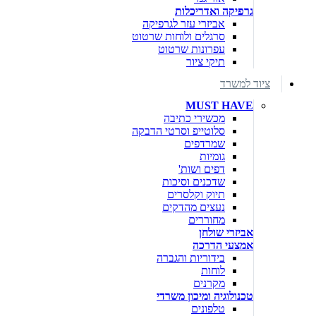
גרפיקה ואדריכלות
אביזרי עזר לגרפיקה
סרגלים ולוחות שרטוט
עפרונות שרטוט
תיקי ציור
ציוד למשרד
MUST HAVE
מכשירי כתיבה
סלוטייפ וסרטי הדבקה
שמרדפים
גומיות
דפים ושות'
שדכנים וסיכות
תיוק וקלסרים
נעצים מהדקים
מחוררים
אביזרי שולחן
אמצעי הדרכה
בידוריות והגברה
לוחות
מקרנים
טכנולוגיה ומיכון משרדי
טלפונים