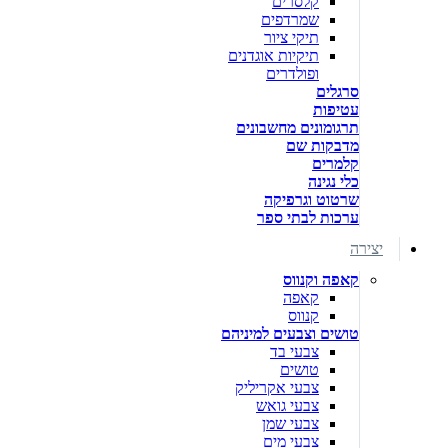
קלסרים
שמרדפים
תיקי ציור
תיקיות אוגדנים
ופולדרים
סרגלים
עטיפות
תרגומונים מחשבונים
מדבקות שם
קלמרים
כלי נגינה
שרטוט וגרפיקה
ערכות לבתי ספר
יצירה
קאפה וקנווס
קאפה
קנווס
טושים וצבעים למיניהם
צבעי בד
טושים
צבעי אקריליק
צבעי גואש
צבעי שמן
צבעי מים