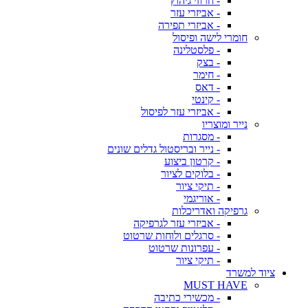
- חרוזי גיהוץ
- אביזרי עזר
- אביזרי תפירה
חומרי לישה ופיסול
- פלסטלינה
- בצק
- חימר
- דאס
- קינטי
- אביזרי עזר לפיסול
נייר ומוצריו
- מסגרות
- נייר ובריסטול גדלים שונים
- קרטון ביצוע
- בלוקים לציור
- תיקי ציור
- אוריגמי
גרפיקה ואדריכלות
- אביזרי עזר לגרפיקה
- סרגלים ולוחות שרטוט
- עפרונות שרטוט
- תיקי ציור
ציוד למשרד
MUST HAVE
- מכשירי כתיבה