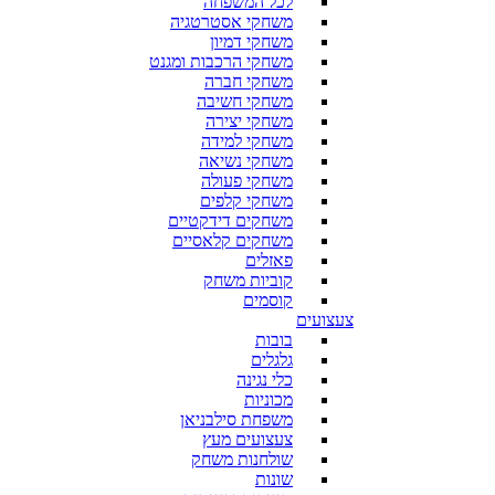
לכל המשפחה
משחקי אסטרטגיה
משחקי דמיון
משחקי הרכבות ומגנט
משחקי חברה
משחקי חשיבה
משחקי יצירה
משחקי למידה
משחקי נשיאה
משחקי פעולה
משחקי קלפים
משחקים דידקטיים
משחקים קלאסיים
פאזלים
קוביות משחק
קוסמים
צעצועים
בובות
גלגלים
כלי נגינה
מכוניות
משפחת סילבניאן
צעצועים מעץ
שולחנות משחק
שונות