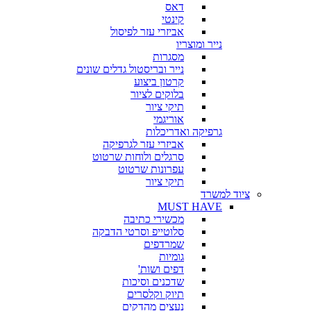
דאס
קינטי
אביזרי עזר לפיסול
נייר ומוצריו
מסגרות
נייר ובריסטול גדלים שונים
קרטון ביצוע
בלוקים לציור
תיקי ציור
אוריגמי
גרפיקה ואדריכלות
אביזרי עזר לגרפיקה
סרגלים ולוחות שרטוט
עפרונות שרטוט
תיקי ציור
ציוד למשרד
MUST HAVE
מכשירי כתיבה
סלוטייפ וסרטי הדבקה
שמרדפים
גומיות
דפים ושות'
שדכנים וסיכות
תיוק וקלסרים
נעצים מהדקים