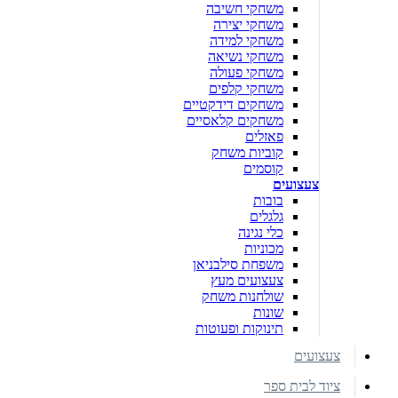
משחקי חשיבה
משחקי יצירה
משחקי למידה
משחקי נשיאה
משחקי פעולה
משחקי קלפים
משחקים דידקטיים
משחקים קלאסיים
פאזלים
קוביות משחק
קוסמים
צעצועים
בובות
גלגלים
כלי נגינה
מכוניות
משפחת סילבניאן
צעצועים מעץ
שולחנות משחק
שונות
תינוקות ופעוטות
צעצועים
ציוד לבית ספר