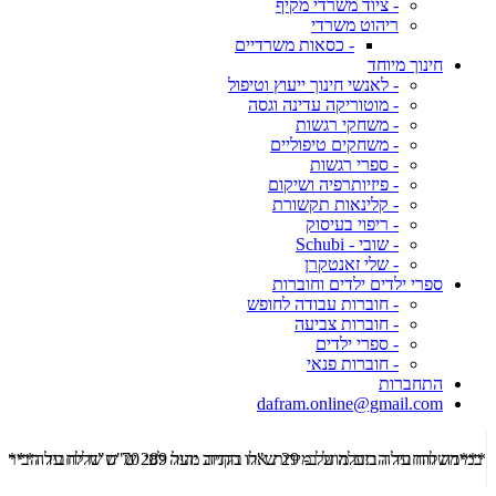
- ציוד משרדי מקיף
ריהוט משרדי
- כסאות משרדיים
חינוך מיוחד
- לאנשי חינוך ייעוץ וטיפול
- מוטוריקה עדינה וגסה
- משחקי רגשות
- משחקים טיפוליים
- ספרי רגשות
- פיזיותרפיה ושיקום
- קלינאות תקשורת
- ריפוי בעיסוק
- שובי - Schubi
- שלי זאנטקרן
ספרי ילדים ילדים וחוברות
- חוברות עבודה לחופש
- חוברות צביעה
- ספרי ילדים
- חוברות פנאי
התחברות
dafram.online@gmail.com
***משלוח עד הבית מוזל ב- 29 ש"ח בקניה מעל 289 ש"ח שליח עד הבית ***
***מש