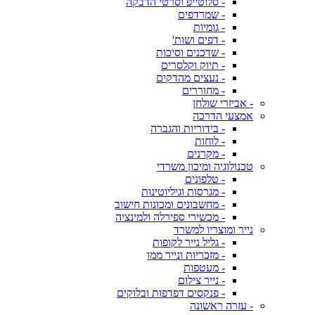
- סלוטייפ וסרטי הדבקה
- שמרדפים
- גומיות
- דפים ושות'
- שדכנים וסיכות
- תיוק וקלסרים
- נעצים מהדקים
- מחוררים
- אביזרי שולחן
אמצעי הדרכה
- בידוריות והגברה
- לוחות
- מקרנים
טכנולוגיה ומיכון משרדי
- טלפונים
- מגרסות וגיליוטינות
- מחשבונים ומכונות חישוב
- מכשירי ספירלה ולמינציה
נייר ומוצריו למשרד
- גליל נייר לקופות
- מזכריות ונייר ממו
- מעטפות
- נייר צילום
- פנקסים דפדפות ובלוקים
- עזרה ראשונה