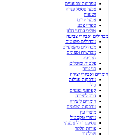
עפרונות צבעוניים
צבעי פסטל פנדה
ושעווה
צבעי ידיים
ספריי צבע
טוליפ וצבעי חלון
מכחולים ואביזרי צביעה
מכחולים פשוטים
מכחולים מקצועיים
מברשות וספוגים
לצביעה
פלטות ומיכלים
כני ציור
חומרים ואביזרי יצירה
מדבקות עגולות
סול
קעקועי נצנצים
דבק ליצירה
חומרים ליצירה
מדבקות וטפטים
מוצרי עץ
מוצרי טקסטיל
פסיפס וחול צבעוני
צורות קלקר
שבלונות