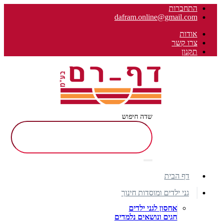
התחברות
dafram.online@gmail.com
אודות
צרו קשר
תקנון
שדה חיפוש
דף הבית
גני ילדים ומוסדות חינוך
אחסון לגני ילדים
חגים ונושאים נלמדים