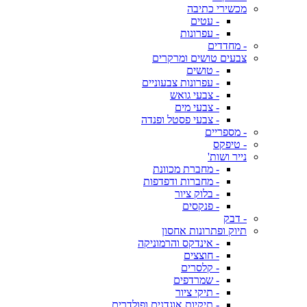
מכשירי כתיבה
- עטים
- עפרונות
- מחדדים
צבעים טושים ומרקרים
- טושים
- עפרונות צבעוניים
- צבעי גואש
- צבעי מים
- צבעי פסטל ופנדה
- מספריים
- טיפקס
נייר ושות'
- מחברת מכוונת
- מחברות ודפדפות
- בלוק ציור
- פנקסים
- דבק
תיוק ופתרונות אחסון
- אינדקס והרמוניקה
- חוצצים
- קלסרים
- שמרדפים
- תיקי ציור
- תיקיות אוגדנים ופולדרים