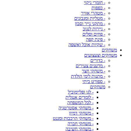
- חומרי ניקוי
- כפפות
- מטהרי אוויר
- מטליות ומגבונים
- מתקני נייר וסבון
- ניירות לנגוב
- פחים וסלים
- פינת קפה
- שקיות אוכל ואשפה
משחקים
משחקים וצעצועים
- כדורים
- מדענים צעירים
- משחקי חצר
- מתנות לימי הולדת
- ספורט ביתי
משחקים
- לגו ופליימוביל
- לומדים אנגלית
- לכל המשפחה
- משחקי אסטרטגיה
- משחקי דמיון
- משחקי הרכבות ומגנט
- משחקי חברה
- משחקי חשיבה