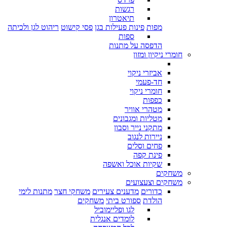
רגשות
תיאטרון
מפות
פינות פעילות בגן
פסי קישוט
ריהוט לגן ולכיתה
ספות
הדפסה על מתנות
חומרי ניקיון ומזון
אביזרי ניקוי
חד-פעמי
חומרי ניקוי
כפפות
מטהרי אוויר
מטליות ומגבונים
מתקני נייר וסבון
ניירות לנגוב
פחים וסלים
פינת קפה
שקיות אוכל ואשפה
משחקים
משחקים וצעצועים
כדורים
מדענים צעירים
משחקי חצר
מתנות לימי
הולדת
ספורט ביתי
משחקים
לגו ופליימוביל
לומדים אנגלית