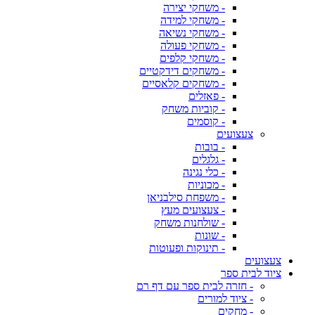
- משחקי יצירה
- משחקי למידה
- משחקי נשיאה
- משחקי פעולה
- משחקי קלפים
- משחקים דידקטיים
- משחקים קלאסיים
- פאזלים
- קוביות משחק
- קוסמים
צעצועים
- בובות
- גלגלים
- כלי נגינה
- מכוניות
- משפחת סילבניאן
- צעצועים מעץ
- שולחנות משחק
- שונות
- תינוקות ופעוטות
צעצועים
ציוד לבית ספר
- חזרה לבית ספר עם דף רם
- ציוד למורים
- מחקים