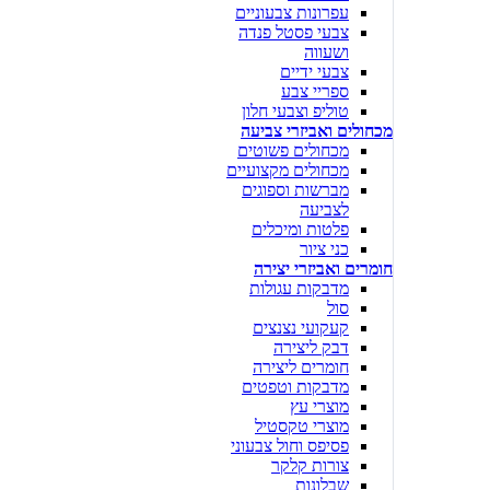
עפרונות צבעוניים
צבעי פסטל פנדה
ושעווה
צבעי ידיים
ספריי צבע
טוליפ וצבעי חלון
מכחולים ואביזרי צביעה
מכחולים פשוטים
מכחולים מקצועיים
מברשות וספוגים
לצביעה
פלטות ומיכלים
כני ציור
חומרים ואביזרי יצירה
מדבקות עגולות
סול
קעקועי נצנצים
דבק ליצירה
חומרים ליצירה
מדבקות וטפטים
מוצרי עץ
מוצרי טקסטיל
פסיפס וחול צבעוני
צורות קלקר
שבלונות