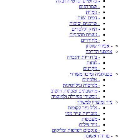
- סלוטייפ וסרטי הדבקה
- שמרדפים
- גומיות
- דפים ושות'
- שדכנים וסיכות
- תיוק וקלסרים
- נעצים מהדקים
- מחוררים
- אביזרי שולחן
אמצעי הדרכה
- בידוריות והגברה
- לוחות
- מקרנים
טכנולוגיה ומיכון משרדי
- טלפונים
- מגרסות וגיליוטינות
- מחשבונים ומכונות חישוב
- מכשירי ספירלה ולמינציה
נייר ומוצריו למשרד
- גליל נייר לקופות
- מזכריות ונייר ממו
- מעטפות
- נייר צילום
- פנקסים דפדפות ובלוקים
- עזרה ראשונה