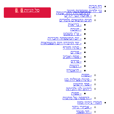
דף הבית
סל קניות
0
0
גני ילדים ומוסדות חינוך
התחברות \ הרשמה
- אחסון לגני ילדים
חגים ונושאים נלמדים
- בריאות
- חנוכה
- ט"ו בשבט
- יום המשפחה וחברות
- ימי הזיכרון ויום העצמאות
- סתיו וחורף
- פורים
- פסח ואביב
- פרדס
- רגשות
- תיאטרון
- מפות
- פינות פעילות בגן
- פסי קישוט
ריהוט לגן ולכיתה
- ספות
- הדפסה על מתנות
חומרי ניקיון ומזון
- אביזרי ניקוי
- חד-פעמי