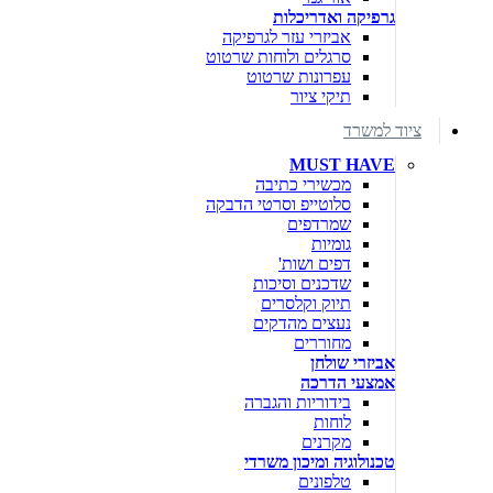
גרפיקה ואדריכלות
אביזרי עזר לגרפיקה
סרגלים ולוחות שרטוט
עפרונות שרטוט
תיקי ציור
ציוד למשרד
MUST HAVE
מכשירי כתיבה
סלוטייפ וסרטי הדבקה
שמרדפים
גומיות
דפים ושות'
שדכנים וסיכות
תיוק וקלסרים
נעצים מהדקים
מחוררים
אביזרי שולחן
אמצעי הדרכה
בידוריות והגברה
לוחות
מקרנים
טכנולוגיה ומיכון משרדי
טלפונים