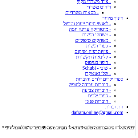
- ציוד משרדי מקיף
ריהוט משרדי
- כסאות משרדיים
חינוך מיוחד
- לאנשי חינוך ייעוץ וטיפול
- מוטוריקה עדינה וגסה
- משחקי רגשות
- משחקים טיפוליים
- ספרי רגשות
- פיזיותרפיה ושיקום
- קלינאות תקשורת
- ריפוי בעיסוק
- שובי - Schubi
- שלי זאנטקרן
ספרי ילדים ילדים וחוברות
- חוברות עבודה לחופש
- חוברות צביעה
- ספרי ילדים
- חוברות פנאי
התחברות
dafram.online@gmail.com
***משלוח עד הבית מוזל ב- 29 ש"ח בקניה מעל 289 ש"ח שליח עד הבית ***
***מש