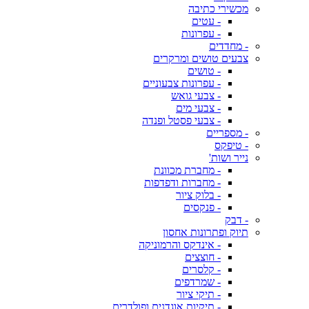
מכשירי כתיבה
- עטים
- עפרונות
- מחדדים
צבעים טושים ומרקרים
- טושים
- עפרונות צבעוניים
- צבעי גואש
- צבעי מים
- צבעי פסטל ופנדה
- מספריים
- טיפקס
נייר ושות'
- מחברת מכוונת
- מחברות ודפדפות
- בלוק ציור
- פנקסים
- דבק
תיוק ופתרונות אחסון
- אינדקס והרמוניקה
- חוצצים
- קלסרים
- שמרדפים
- תיקי ציור
- תיקיות אוגדנים ופולדרים