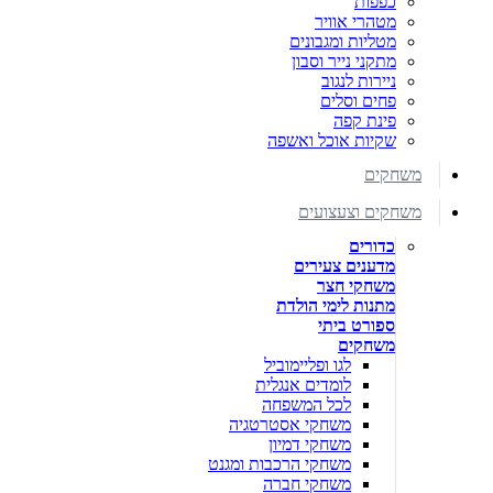
כפפות
מטהרי אוויר
מטליות ומגבונים
מתקני נייר וסבון
ניירות לנגוב
פחים וסלים
פינת קפה
שקיות אוכל ואשפה
משחקים
משחקים וצעצועים
כדורים
מדענים צעירים
משחקי חצר
מתנות לימי הולדת
ספורט ביתי
משחקים
לגו ופליימוביל
לומדים אנגלית
לכל המשפחה
משחקי אסטרטגיה
משחקי דמיון
משחקי הרכבות ומגנט
משחקי חברה