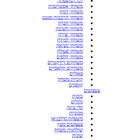
לכל המשפחה
משחקי אסטרטגיה
משחקי דמיון
משחקי הרכבות ומגנט
משחקי חברה
משחקי חשיבה
משחקי יצירה
משחקי למידה
משחקי נשיאה
משחקי פעולה
משחקי קלפים
משחקים דידקטיים
משחקים קלאסיים
פאזלים
קוביות משחק
קוסמים
צעצועים
בובות
גלגלים
כלי נגינה
מכוניות
משפחת סילבניאן
צעצועים מעץ
שולחנות משחק
שונות