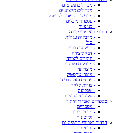
- מכחולים פשוטים
- מכחולים מקצועיים
- מברשות וספוגים לצביעה
- פלטות ומיכלים
- כני ציור
חומרים ואביזרי יצירה
- מדבקות עגולות
- סול
- קעקועי נצנצים
- דבק ליצירה
- חומרים ליצירה
- מדבקות וטפטים
- מוצרי עץ
- מוצרי טקסטיל
- פסיפס וחול צבעוני
- צורות קלקר
- שבלונות
- סלוטייפ וסרטי בד
מספריים ואביזרי חיתוך
- מספריים
- סכיני חיתוך
- גליוטינות
חרוזים ואביזרי תכשיטנות
- חרוזים