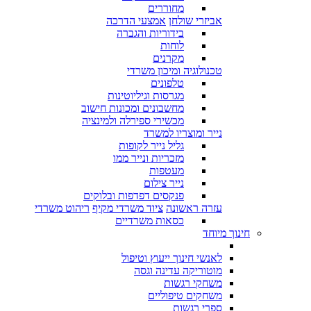
מחוררים
אביזרי שולחן
אמצעי הדרכה
בידוריות והגברה
לוחות
מקרנים
טכנולוגיה ומיכון משרדי
טלפונים
מגרסות וגיליוטינות
מחשבונים ומכונות חישוב
מכשירי ספירלה ולמינציה
נייר ומוצריו למשרד
גליל נייר לקופות
מזכריות ונייר ממו
מעטפות
נייר צילום
פנקסים דפדפות ובלוקים
עזרה ראשונה
ציוד משרדי מקיף
ריהוט משרדי
כסאות משרדיים
חינוך מיוחד
לאנשי חינוך ייעוץ וטיפול
מוטוריקה עדינה וגסה
משחקי רגשות
משחקים טיפוליים
ספרי רגשות