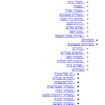
- חומרי ניקוי
- כפפות
- מטהרי אוויר
- מטליות ומגבונים
- מתקני נייר וסבון
- ניירות לנגוב
- פחים וסלים
- פינת קפה
- שקיות אוכל ואשפה
משחקים
משחקים וצעצועים
- כדורים
- מדענים צעירים
- משחקי חצר
- מתנות לימי הולדת
- ספורט ביתי
משחקים
- לגו ופליימוביל
- לומדים אנגלית
- לכל המשפחה
- משחקי אסטרטגיה
- משחקי דמיון
- משחקי הרכבות ומגנט
- משחקי חברה
- משחקי חשיבה