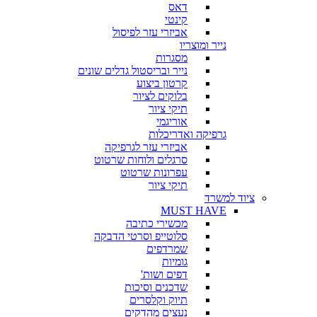
דאס
קינטי
אביזרי עזר לפיסול
נייר ומוצריו
מסגרות
נייר ובריסטול גדלים שונים
קרטון ביצוע
בלוקים לציור
תיקי ציור
אוריגמי
גרפיקה ואדריכלות
אביזרי עזר לגרפיקה
סרגלים ולוחות שרטוט
עפרונות שרטוט
תיקי ציור
ציוד למשרד
MUST HAVE
מכשירי כתיבה
סלוטייפ וסרטי הדבקה
שמרדפים
גומיות
דפים ושות'
שדכנים וסיכות
תיוק וקלסרים
נעצים מהדקים