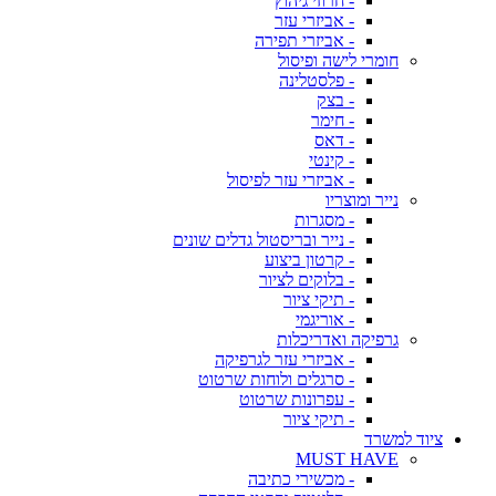
- חרוזי גיהוץ
- אביזרי עזר
- אביזרי תפירה
חומרי לישה ופיסול
- פלסטלינה
- בצק
- חימר
- דאס
- קינטי
- אביזרי עזר לפיסול
נייר ומוצריו
- מסגרות
- נייר ובריסטול גדלים שונים
- קרטון ביצוע
- בלוקים לציור
- תיקי ציור
- אוריגמי
גרפיקה ואדריכלות
- אביזרי עזר לגרפיקה
- סרגלים ולוחות שרטוט
- עפרונות שרטוט
- תיקי ציור
ציוד למשרד
MUST HAVE
- מכשירי כתיבה