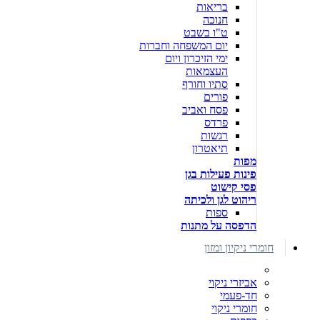
בריאות
חנוכה
ט"ו בשבט
יום המשפחה וחברות
ימי הזיכרון ויום
העצמאות
סתיו וחורף
פורים
פסח ואביב
פרדס
רגשות
תיאטרון
מפות
פינות פעילות בגן
פסי קישוט
ריהוט לגן ולכיתה
ספות
הדפסה על מתנות
חומרי ניקיון ומזון
אביזרי ניקוי
חד-פעמי
חומרי ניקוי