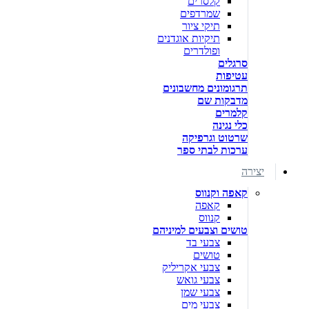
קלסרים
שמרדפים
תיקי ציור
תיקיות אוגדנים
ופולדרים
סרגלים
עטיפות
תרגומונים מחשבונים
מדבקות שם
קלמרים
כלי נגינה
שרטוט וגרפיקה
ערכות לבתי ספר
יצירה
קאפה וקנווס
קאפה
קנווס
טושים וצבעים למיניהם
צבעי בד
טושים
צבעי אקריליק
צבעי גואש
צבעי שמן
צבעי מים