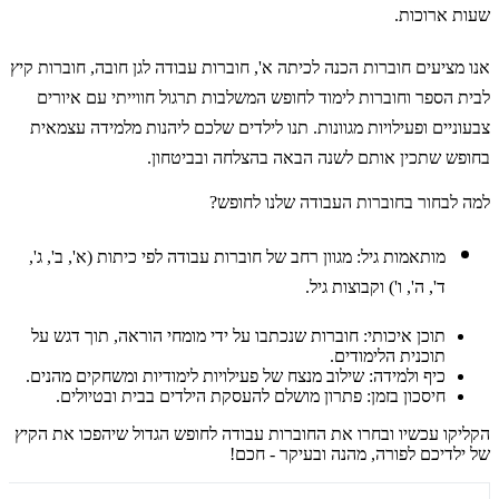
שעות ארוכות.
אנו מציעים חוברות הכנה לכיתה א', חוברות עבודה לגן חובה, חוברות קיץ
לבית הספר וחוברות לימוד לחופש המשלבות תרגול חווייתי עם איורים
צבעוניים ופעילויות מגוונות. תנו לילדים שלכם ליהנות מלמידה עצמאית
בחופש שתכין אותם לשנה הבאה בהצלחה ובביטחון.
למה לבחור בחוברות העבודה שלנו לחופש?
מותאמות גיל: מגוון רחב של חוברות עבודה לפי כיתות (א', ב', ג',
ד', ה', ו') וקבוצות גיל.
תוכן איכותי: חוברות שנכתבו על ידי מומחי הוראה, תוך דגש על
תוכנית הלימודים.
כיף ולמידה: שילוב מנצח של פעילויות לימודיות ומשחקים מהנים.
חיסכון בזמן: פתרון מושלם להעסקת הילדים בבית ובטיולים.
הקליקו עכשיו ובחרו את החוברות עבודה לחופש הגדול שיהפכו את הקיץ
של ילדיכם לפורה, מהנה ובעיקר - חכם!