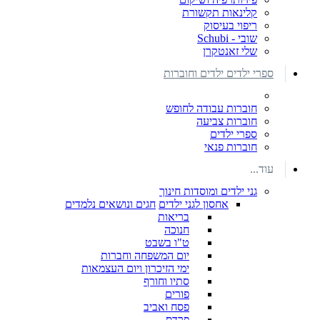
קלינאות תקשורת
ריפוי בעיסוק
שובי - Schubi
שלי זאנטקרן
ספרי ילדים ילדים וחוברות
חוברות עבודה לחופש
חוברות צביעה
ספרי ילדים
חוברות פנאי
עוד...
גני ילדים ומוסדות חינוך
אחסון לגני ילדים
חגים ונושאים נלמדים
בריאות
חנוכה
ט"ו בשבט
יום המשפחה וחברות
ימי הזיכרון ויום העצמאות
סתיו וחורף
פורים
פסח ואביב
פרדס