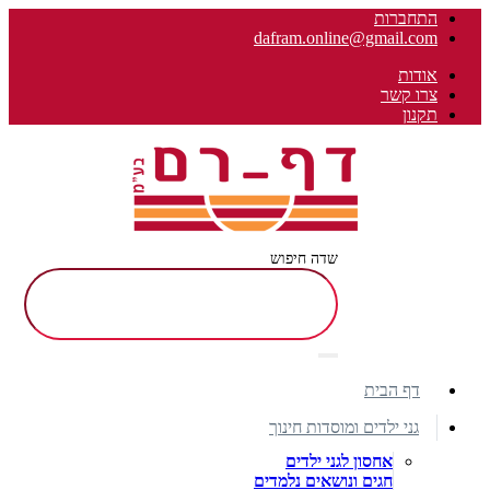
התחברות
dafram.online@gmail.com
אודות
צרו קשר
תקנון
שדה חיפוש
דף הבית
גני ילדים ומוסדות חינוך
אחסון לגני ילדים
חגים ונושאים נלמדים