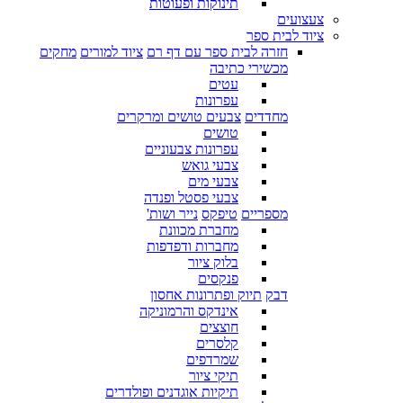
תינוקות ופעוטות
צעצועים
ציוד לבית ספר
חזרה לבית ספר עם דף רם
ציוד למורים
מחקים
מכשירי כתיבה
עטים
עפרונות
מחדדים
צבעים טושים ומרקרים
טושים
עפרונות צבעוניים
צבעי גואש
צבעי מים
צבעי פסטל ופנדה
מספריים
טיפקס
נייר ושות'
מחברת מכוונת
מחברות ודפדפות
בלוק ציור
פנקסים
דבק
תיוק ופתרונות אחסון
אינדקס והרמוניקה
חוצצים
קלסרים
שמרדפים
תיקי ציור
תיקיות אוגדנים ופולדרים