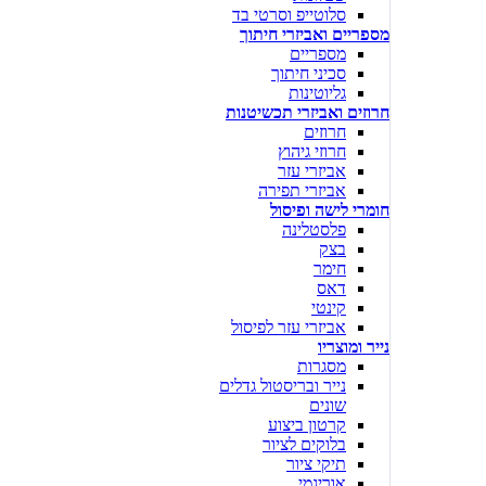
סלוטייפ וסרטי בד
מספריים ואביזרי חיתוך
מספריים
סכיני חיתוך
גליוטינות
חרוזים ואביזרי תכשיטנות
חרוזים
חרוזי גיהוץ
אביזרי עזר
אביזרי תפירה
חומרי לישה ופיסול
פלסטלינה
בצק
חימר
דאס
קינטי
אביזרי עזר לפיסול
נייר ומוצריו
מסגרות
נייר ובריסטול גדלים
שונים
קרטון ביצוע
בלוקים לציור
תיקי ציור
אוריגמי