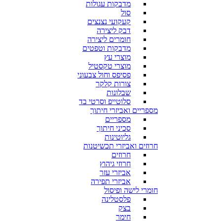
מדבקות עגולות
סול
קעקועי נצנצים
דבק ליצירה
חומרים ליצירה
מדבקות וטפטים
מוצרי עץ
מוצרי טקסטיל
פסיפס וחול צבעוני
צורות קלקר
שבלונות
סלוטייפ וסרטי בד
מספריים ואביזרי חיתוך
מספריים
סכיני חיתוך
גליוטינות
חרוזים ואביזרי תכשיטנות
חרוזים
חרוזי גיהוץ
אביזרי עזר
אביזרי תפירה
חומרי לישה ופיסול
פלסטלינה
בצק
חימר