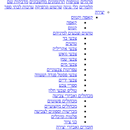
סרגלים
עטיפות
תרגומונים מחשבונים
מדבקות שם
קלמרים
כלי נגינה
שרטוט וגרפיקה
ערכות לבתי ספר
יצירה
קאפה וקנווס
קאפה
קנווס
טושים וצבעים למיניהם
צבעי בד
טושים
צבעי אקריליק
צבעי גואש
צבעי שמן
צבעי מים
עפרונות צבעוניים
צבעי פסטל פנדה ושעווה
צבעי ידיים
ספריי צבע
טוליפ וצבעי חלון
מכחולים ואביזרי צביעה
מכחולים פשוטים
מכחולים מקצועיים
מברשות וספוגים לצביעה
פלטות ומיכלים
כני ציור
חומרים ואביזרי יצירה