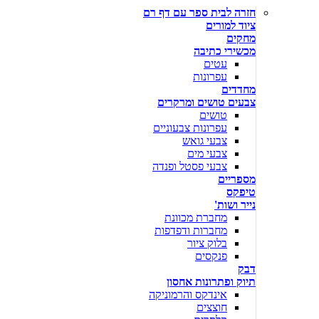
חזרה לבית ספר עם דף רם
ציוד למורים
מחקים
מכשירי כתיבה
עטים
עפרונות
מחדדים
צבעים טושים ומרקרים
טושים
עפרונות צבעוניים
צבעי גואש
צבעי מים
צבעי פסטל ופנדה
מספריים
טיפקס
נייר ושות'
מחברת מכוונת
מחברות ודפדפות
בלוק ציור
פנקסים
דבק
תיוק ופתרונות אחסון
אינדקס והרמוניקה
חוצצים