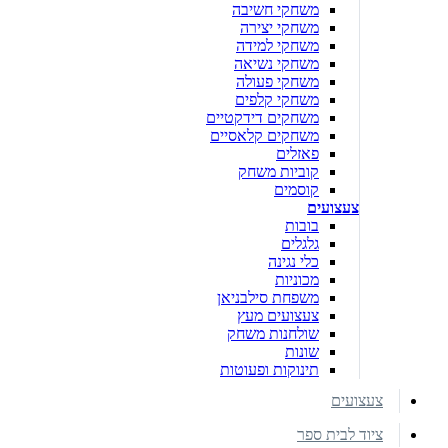
משחקי חשיבה
משחקי יצירה
משחקי למידה
משחקי נשיאה
משחקי פעולה
משחקי קלפים
משחקים דידקטיים
משחקים קלאסיים
פאזלים
קוביות משחק
קוסמים
צעצועים
בובות
גלגלים
כלי נגינה
מכוניות
משפחת סילבניאן
צעצועים מעץ
שולחנות משחק
שונות
תינוקות ופעוטות
צעצועים
ציוד לבית ספר