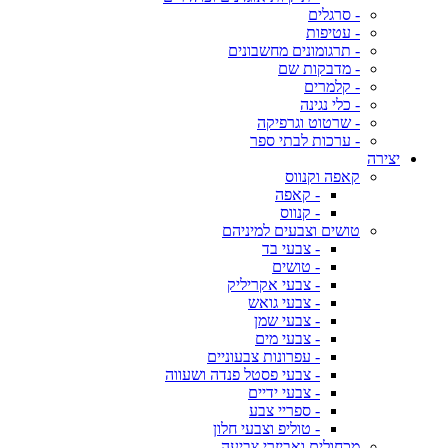
- סרגלים
- עטיפות
- תרגומונים מחשבונים
- מדבקות שם
- קלמרים
- כלי נגינה
- שרטוט וגרפיקה
- ערכות לבתי ספר
יצירה
קאפה וקנווס
- קאפה
- קנווס
טושים וצבעים למיניהם
- צבעי בד
- טושים
- צבעי אקריליק
- צבעי גואש
- צבעי שמן
- צבעי מים
- עפרונות צבעוניים
- צבעי פסטל פנדה ושעווה
- צבעי ידיים
- ספריי צבע
- טוליפ וצבעי חלון
מכחולים ואביזרי צביעה