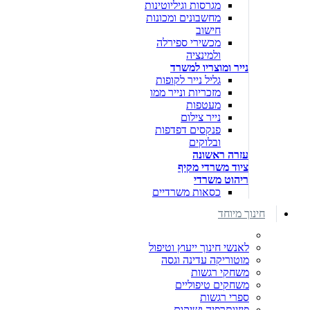
מגרסות וגיליוטינות
מחשבונים ומכונות
חישוב
מכשירי ספירלה
ולמינציה
נייר ומוצריו למשרד
גליל נייר לקופות
מזכריות ונייר ממו
מעטפות
נייר צילום
פנקסים דפדפות
ובלוקים
עזרה ראשונה
ציוד משרדי מקיף
ריהוט משרדי
כסאות משרדיים
חינוך מיוחד
לאנשי חינוך ייעוץ וטיפול
מוטוריקה עדינה וגסה
משחקי רגשות
משחקים טיפוליים
ספרי רגשות
פיזיותרפיה ושיקום