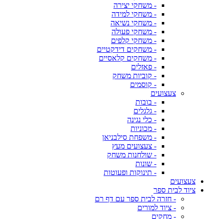
- משחקי יצירה
- משחקי למידה
- משחקי נשיאה
- משחקי פעולה
- משחקי קלפים
- משחקים דידקטיים
- משחקים קלאסיים
- פאזלים
- קוביות משחק
- קוסמים
צעצועים
- בובות
- גלגלים
- כלי נגינה
- מכוניות
- משפחת סילבניאן
- צעצועים מעץ
- שולחנות משחק
- שונות
- תינוקות ופעוטות
צעצועים
ציוד לבית ספר
- חזרה לבית ספר עם דף רם
- ציוד למורים
- מחקים