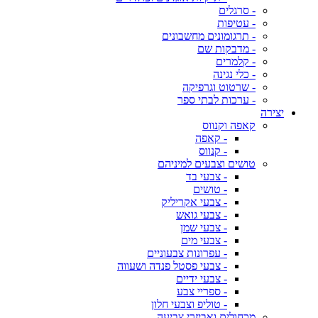
- סרגלים
- עטיפות
- תרגומונים מחשבונים
- מדבקות שם
- קלמרים
- כלי נגינה
- שרטוט וגרפיקה
- ערכות לבתי ספר
יצירה
קאפה וקנווס
- קאפה
- קנווס
טושים וצבעים למיניהם
- צבעי בד
- טושים
- צבעי אקריליק
- צבעי גואש
- צבעי שמן
- צבעי מים
- עפרונות צבעוניים
- צבעי פסטל פנדה ושעווה
- צבעי ידיים
- ספריי צבע
- טוליפ וצבעי חלון
מכחולים ואביזרי צביעה