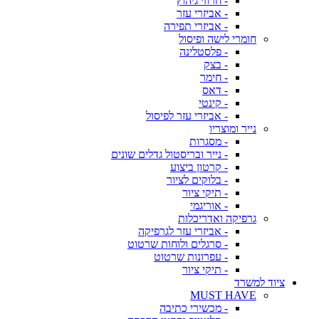
- חרוזי גיהוץ
- אביזרי עזר
- אביזרי תפירה
חומרי לישה ופיסול
- פלסטלינה
- בצק
- חימר
- דאס
- קינטי
- אביזרי עזר לפיסול
נייר ומוצריו
- מסגרות
- נייר ובריסטול גדלים שונים
- קרטון ביצוע
- בלוקים לציור
- תיקי ציור
- אוריגמי
גרפיקה ואדריכלות
- אביזרי עזר לגרפיקה
- סרגלים ולוחות שרטוט
- עפרונות שרטוט
- תיקי ציור
ציוד למשרד
MUST HAVE
- מכשירי כתיבה