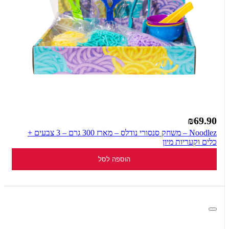
₪69.90
Noodlez – משחק סנסורי נודלס – מארז 300 גרם – 3 צבעים +
כלים וקעריות מיון
הוספה לסל