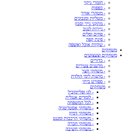
- חומרי ניקוי
- כפפות
- מטהרי אוויר
- מטליות ומגבונים
- מתקני נייר וסבון
- ניירות לנגוב
- פחים וסלים
- פינת קפה
- שקיות אוכל ואשפה
משחקים
משחקים וצעצועים
- כדורים
- מדענים צעירים
- משחקי חצר
- מתנות לימי הולדת
- ספורט ביתי
משחקים
- לגו ופליימוביל
- לומדים אנגלית
- לכל המשפחה
- משחקי אסטרטגיה
- משחקי דמיון
- משחקי הרכבות ומגנט
- משחקי חברה
- משחקי חשיבה