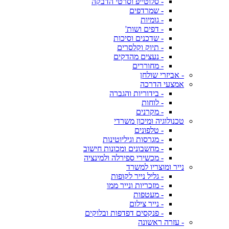
- סלוטייפ וסרטי הדבקה
- שמרדפים
- גומיות
- דפים ושות'
- שדכנים וסיכות
- תיוק וקלסרים
- נעצים מהדקים
- מחוררים
- אביזרי שולחן
אמצעי הדרכה
- בידוריות והגברה
- לוחות
- מקרנים
טכנולוגיה ומיכון משרדי
- טלפונים
- מגרסות וגיליוטינות
- מחשבונים ומכונות חישוב
- מכשירי ספירלה ולמינציה
נייר ומוצריו למשרד
- גליל נייר לקופות
- מזכריות ונייר ממו
- מעטפות
- נייר צילום
- פנקסים דפדפות ובלוקים
- עזרה ראשונה