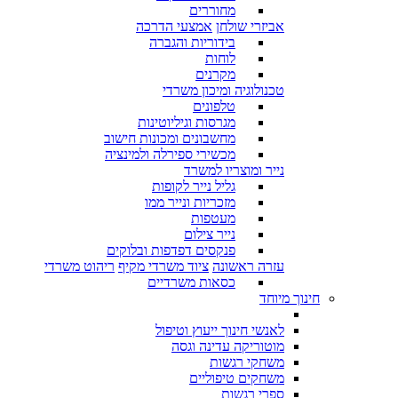
מחוררים
אביזרי שולחן
אמצעי הדרכה
בידוריות והגברה
לוחות
מקרנים
טכנולוגיה ומיכון משרדי
טלפונים
מגרסות וגיליוטינות
מחשבונים ומכונות חישוב
מכשירי ספירלה ולמינציה
נייר ומוצריו למשרד
גליל נייר לקופות
מזכריות ונייר ממו
מעטפות
נייר צילום
פנקסים דפדפות ובלוקים
עזרה ראשונה
ציוד משרדי מקיף
ריהוט משרדי
כסאות משרדיים
חינוך מיוחד
לאנשי חינוך ייעוץ וטיפול
מוטוריקה עדינה וגסה
משחקי רגשות
משחקים טיפוליים
ספרי רגשות