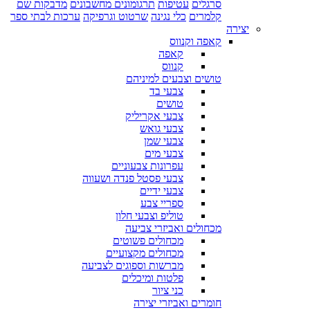
סרגלים
עטיפות
תרגומונים מחשבונים
מדבקות שם
קלמרים
כלי נגינה
שרטוט וגרפיקה
ערכות לבתי ספר
יצירה
קאפה וקנווס
קאפה
קנווס
טושים וצבעים למיניהם
צבעי בד
טושים
צבעי אקריליק
צבעי גואש
צבעי שמן
צבעי מים
עפרונות צבעוניים
צבעי פסטל פנדה ושעווה
צבעי ידיים
ספריי צבע
טוליפ וצבעי חלון
מכחולים ואביזרי צביעה
מכחולים פשוטים
מכחולים מקצועיים
מברשות וספוגים לצביעה
פלטות ומיכלים
כני ציור
חומרים ואביזרי יצירה