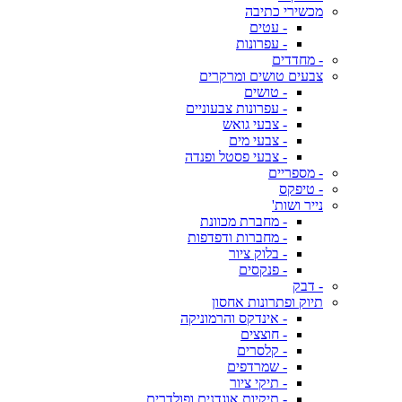
מכשירי כתיבה
- עטים
- עפרונות
- מחדדים
צבעים טושים ומרקרים
- טושים
- עפרונות צבעוניים
- צבעי גואש
- צבעי מים
- צבעי פסטל ופנדה
- מספריים
- טיפקס
נייר ושות'
- מחברת מכוונת
- מחברות ודפדפות
- בלוק ציור
- פנקסים
- דבק
תיוק ופתרונות אחסון
- אינדקס והרמוניקה
- חוצצים
- קלסרים
- שמרדפים
- תיקי ציור
- תיקיות אוגדנים ופולדרים