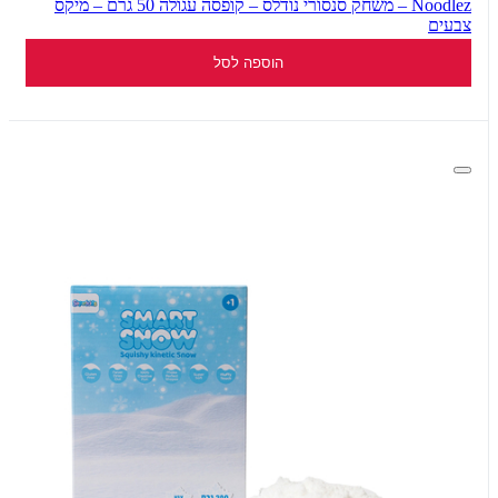
Noodlez – משחק סנסורי נודלס – קופסה עגולה 50 גרם – מיקס
צבעים
הוספה לסל