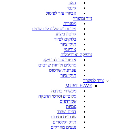
דאס
קינטי
אביזרי עזר לפיסול
נייר ומוצריו
מסגרות
נייר ובריסטול גדלים שונים
קרטון ביצוע
בלוקים לציור
תיקי ציור
אוריגמי
גרפיקה ואדריכלות
אביזרי עזר לגרפיקה
סרגלים ולוחות שרטוט
עפרונות שרטוט
תיקי ציור
ציוד למשרד
MUST HAVE
מכשירי כתיבה
סלוטייפ וסרטי הדבקה
שמרדפים
גומיות
דפים ושות'
שדכנים וסיכות
תיוק וקלסרים
נעצים מהדקים