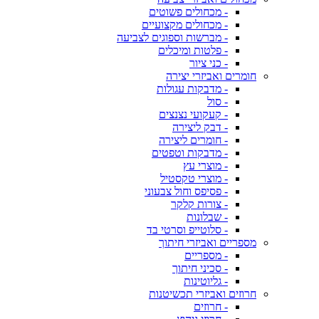
- מכחולים פשוטים
- מכחולים מקצועיים
- מברשות וספוגים לצביעה
- פלטות ומיכלים
- כני ציור
חומרים ואביזרי יצירה
- מדבקות עגולות
- סול
- קעקועי נצנצים
- דבק ליצירה
- חומרים ליצירה
- מדבקות וטפטים
- מוצרי עץ
- מוצרי טקסטיל
- פסיפס וחול צבעוני
- צורות קלקר
- שבלונות
- סלוטייפ וסרטי בד
מספריים ואביזרי חיתוך
- מספריים
- סכיני חיתוך
- גליוטינות
חרוזים ואביזרי תכשיטנות
- חרוזים