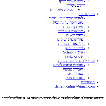
- ציוד משרדי מקיף
ריהוט משרדי
- כסאות משרדיים
חינוך מיוחד
- לאנשי חינוך ייעוץ וטיפול
- מוטוריקה עדינה וגסה
- משחקי רגשות
- משחקים טיפוליים
- ספרי רגשות
- פיזיותרפיה ושיקום
- קלינאות תקשורת
- ריפוי בעיסוק
- שובי - Schubi
- שלי זאנטקרן
ספרי ילדים ילדים וחוברות
- חוברות עבודה לחופש
- חוברות צביעה
- ספרי ילדים
- חוברות פנאי
התחברות
dafram.online@gmail.com
***משלוח עד הבית מוזל ב- 29 ש"ח בקניה מעל 289 ש"ח שליח עד הבית ***
***מש