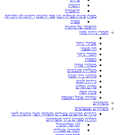
רגשות
תיאטרון
מפות
פינות פעילות בגן
פסי קישוט
ריהוט לגן ולכיתה
ספות
הדפסה על מתנות
חומרי ניקיון ומזון
אביזרי ניקוי
חד-פעמי
חומרי ניקוי
כפפות
מטהרי אוויר
מטליות ומגבונים
מתקני נייר וסבון
ניירות לנגוב
פחים וסלים
פינת קפה
שקיות אוכל ואשפה
משחקים
משחקים וצעצועים
כדורים
מדענים צעירים
משחקי חצר
מתנות לימי
הולדת
ספורט ביתי
משחקים
לגו ופליימוביל
לומדים אנגלית