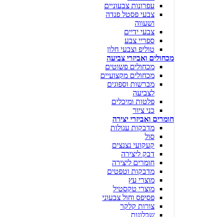
עפרונות צבעוניים
צבעי פסטל פנדה
ושעווה
צבעי ידיים
ספריי צבע
טוליפ וצבעי חלון
מכחולים ואביזרי צביעה
מכחולים פשוטים
מכחולים מקצועיים
מברשות וספוגים
לצביעה
פלטות ומיכלים
כני ציור
חומרים ואביזרי יצירה
מדבקות עגולות
סול
קעקועי נצנצים
דבק ליצירה
חומרים ליצירה
מדבקות וטפטים
מוצרי עץ
מוצרי טקסטיל
פסיפס וחול צבעוני
צורות קלקר
שבלונות