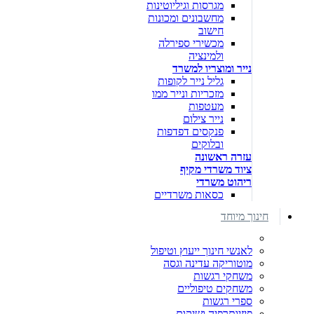
מגרסות וגיליוטינות
מחשבונים ומכונות
חישוב
מכשירי ספירלה
ולמינציה
נייר ומוצריו למשרד
גליל נייר לקופות
מזכריות ונייר ממו
מעטפות
נייר צילום
פנקסים דפדפות
ובלוקים
עזרה ראשונה
ציוד משרדי מקיף
ריהוט משרדי
כסאות משרדיים
חינוך מיוחד
לאנשי חינוך ייעוץ וטיפול
מוטוריקה עדינה וגסה
משחקי רגשות
משחקים טיפוליים
ספרי רגשות
פיזיותרפיה ושיקום