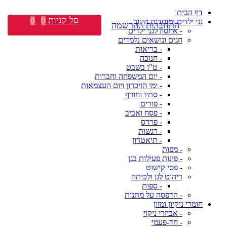
דף הבית
סל קניות
0
0
גני ילדים ומוסדות חינוך
התחברות \ הרשמה
- אחסון לגני ילדים
חגים ונושאים נלמדים
- בריאות
- חנוכה
- ט"ו בשבט
- יום המשפחה וחברות
- ימי הזיכרון ויום העצמאות
- סתיו וחורף
- פורים
- פסח ואביב
- פרדס
- רגשות
- תיאטרון
- מפות
- פינות פעילות בגן
- פסי קישוט
ריהוט לגן ולכיתה
- ספות
- הדפסה על מתנות
חומרי ניקיון ומזון
- אביזרי ניקוי
- חד-פעמי