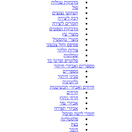
מדבקות עגולות
סול
קעקועי נצנצים
דבק ליצירה
חומרים ליצירה
מדבקות וטפטים
מוצרי עץ
מוצרי טקסטיל
פסיפס וחול צבעוני
צורות קלקר
שבלונות
סלוטייפ וסרטי בד
מספריים ואביזרי חיתוך
מספריים
סכיני חיתוך
גליוטינות
חרוזים ואביזרי תכשיטנות
חרוזים
חרוזי גיהוץ
אביזרי עזר
אביזרי תפירה
חומרי לישה ופיסול
פלסטלינה
בצק
חימר