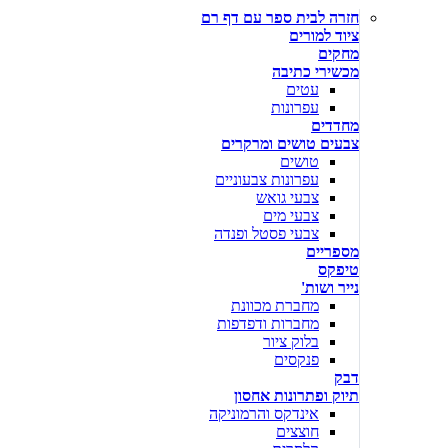
חזרה לבית ספר עם דף רם
ציוד למורים
מחקים
מכשירי כתיבה
עטים
עפרונות
מחדדים
צבעים טושים ומרקרים
טושים
עפרונות צבעוניים
צבעי גואש
צבעי מים
צבעי פסטל ופנדה
מספריים
טיפקס
נייר ושות'
מחברת מכוונת
מחברות ודפדפות
בלוק ציור
פנקסים
דבק
תיוק ופתרונות אחסון
אינדקס והרמוניקה
חוצצים