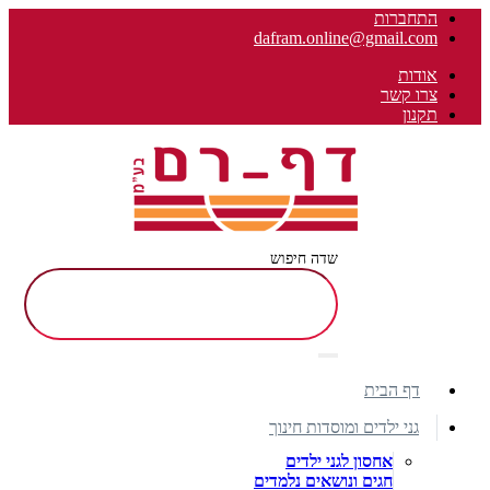
התחברות
dafram.online@gmail.com
אודות
צרו קשר
תקנון
שדה חיפוש
דף הבית
גני ילדים ומוסדות חינוך
אחסון לגני ילדים
חגים ונושאים נלמדים