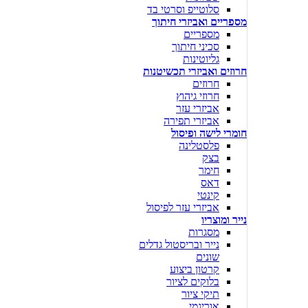
סלוטייפ וסרטי בד
מספריים ואביזרי חיתוך
מספריים
סכיני חיתוך
גליוטינות
חרוזים ואביזרי תכשיטנות
חרוזים
חרוזי גיהוץ
אביזרי עזר
אביזרי תפירה
חומרי לישה ופיסול
פלסטלינה
בצק
חימר
דאס
קינטי
אביזרי עזר לפיסול
נייר ומוצריו
מסגרות
נייר ובריסטול גדלים
שונים
קרטון ביצוע
בלוקים לציור
תיקי ציור
אוריגמי