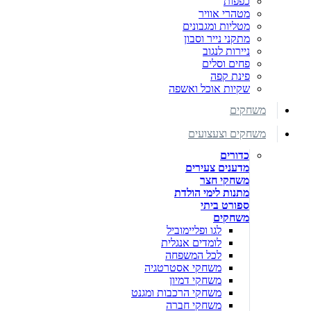
כפפות
מטהרי אוויר
מטליות ומגבונים
מתקני נייר וסבון
ניירות לנגוב
פחים וסלים
פינת קפה
שקיות אוכל ואשפה
משחקים
משחקים וצעצועים
כדורים
מדענים צעירים
משחקי חצר
מתנות לימי הולדת
ספורט ביתי
משחקים
לגו ופליימוביל
לומדים אנגלית
לכל המשפחה
משחקי אסטרטגיה
משחקי דמיון
משחקי הרכבות ומגנט
משחקי חברה