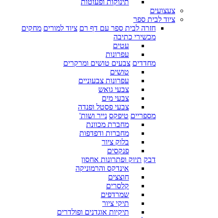
תינוקות ופעוטות
צעצועים
ציוד לבית ספר
חזרה לבית ספר עם דף רם
ציוד למורים
מחקים
מכשירי כתיבה
עטים
עפרונות
מחדדים
צבעים טושים ומרקרים
טושים
עפרונות צבעוניים
צבעי גואש
צבעי מים
צבעי פסטל ופנדה
מספריים
טיפקס
נייר ושות'
מחברת מכוונת
מחברות ודפדפות
בלוק ציור
פנקסים
דבק
תיוק ופתרונות אחסון
אינדקס והרמוניקה
חוצצים
קלסרים
שמרדפים
תיקי ציור
תיקיות אוגדנים ופולדרים