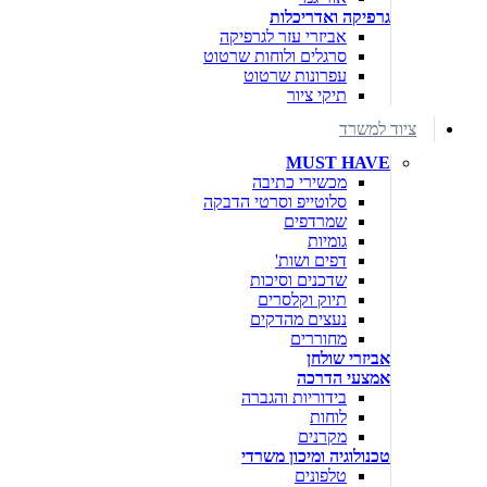
גרפיקה ואדריכלות
אביזרי עזר לגרפיקה
סרגלים ולוחות שרטוט
עפרונות שרטוט
תיקי ציור
ציוד למשרד
MUST HAVE
מכשירי כתיבה
סלוטייפ וסרטי הדבקה
שמרדפים
גומיות
דפים ושות'
שדכנים וסיכות
תיוק וקלסרים
נעצים מהדקים
מחוררים
אביזרי שולחן
אמצעי הדרכה
בידוריות והגברה
לוחות
מקרנים
טכנולוגיה ומיכון משרדי
טלפונים