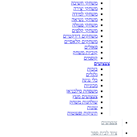
משחקי חשיבה
משחקי יצירה
משחקי למידה
משחקי נשיאה
משחקי פעולה
משחקי קלפים
משחקים דידקטיים
משחקים קלאסיים
פאזלים
קוביות משחק
קוסמים
צעצועים
בובות
גלגלים
כלי נגינה
מכוניות
משפחת סילבניאן
צעצועים מעץ
שולחנות משחק
שונות
תינוקות ופעוטות
צעצועים
ציוד לבית ספר