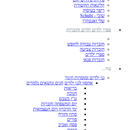
קלינאות תקשורת
ריפוי בעיסוק
שובי - Schubi
שלי זאנטקרן
ספרי ילדים ילדים וחוברות
חוברות עבודה לחופש
חוברות צביעה
ספרי ילדים
חוברות פנאי
עוד...
גני ילדים ומוסדות חינוך
אחסון לגני ילדים
חגים ונושאים נלמדים
בריאות
חנוכה
ט"ו בשבט
יום המשפחה וחברות
ימי הזיכרון ויום העצמאות
סתיו וחורף
פורים
פסח ואביב
פרדס