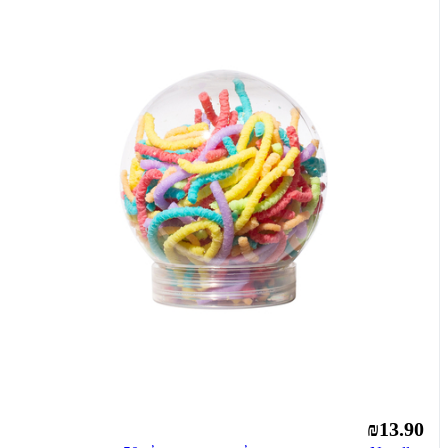
₪13.90