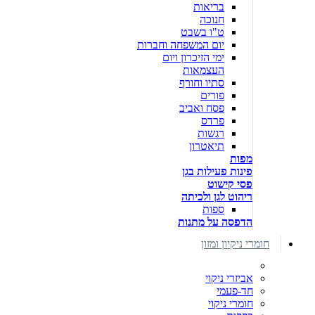
בריאות
חנוכה
ט"ו בשבט
יום המשפחה וחברות
ימי הזיכרון ויום
העצמאות
סתיו וחורף
פורים
פסח ואביב
פרדס
רגשות
תיאטרון
מפות
פינות פעילות בגן
פסי קישוט
ריהוט לגן ולכיתה
ספות
הדפסה על מתנות
חומרי ניקיון ומזון
אביזרי ניקוי
חד-פעמי
חומרי ניקוי