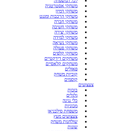
לכל המשפחה
משחקי אסטרטגיה
משחקי דמיון
משחקי הרכבות ומגנט
משחקי חברה
משחקי חשיבה
משחקי יצירה
משחקי למידה
משחקי נשיאה
משחקי פעולה
משחקי קלפים
משחקים דידקטיים
משחקים קלאסיים
פאזלים
קוביות משחק
קוסמים
צעצועים
בובות
גלגלים
כלי נגינה
מכוניות
משפחת סילבניאן
צעצועים מעץ
שולחנות משחק
שונות