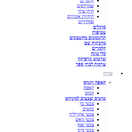
קלסרים
שמרדפים
תיקי ציור
תיקיות אוגדנים
ופולדרים
סרגלים
עטיפות
תרגומונים מחשבונים
מדבקות שם
קלמרים
כלי נגינה
שרטוט וגרפיקה
ערכות לבתי ספר
יצירה
קאפה וקנווס
קאפה
קנווס
טושים וצבעים למיניהם
צבעי בד
טושים
צבעי אקריליק
צבעי גואש
צבעי שמן
צבעי מים