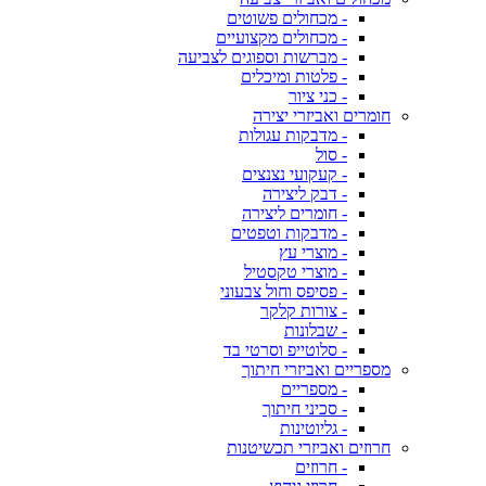
- מכחולים פשוטים
- מכחולים מקצועיים
- מברשות וספוגים לצביעה
- פלטות ומיכלים
- כני ציור
חומרים ואביזרי יצירה
- מדבקות עגולות
- סול
- קעקועי נצנצים
- דבק ליצירה
- חומרים ליצירה
- מדבקות וטפטים
- מוצרי עץ
- מוצרי טקסטיל
- פסיפס וחול צבעוני
- צורות קלקר
- שבלונות
- סלוטייפ וסרטי בד
מספריים ואביזרי חיתוך
- מספריים
- סכיני חיתוך
- גליוטינות
חרוזים ואביזרי תכשיטנות
- חרוזים