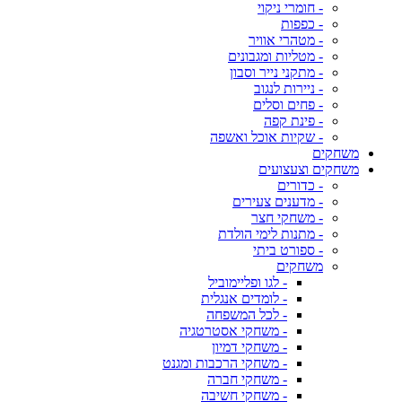
- חומרי ניקוי
- כפפות
- מטהרי אוויר
- מטליות ומגבונים
- מתקני נייר וסבון
- ניירות לנגוב
- פחים וסלים
- פינת קפה
- שקיות אוכל ואשפה
משחקים
משחקים וצעצועים
- כדורים
- מדענים צעירים
- משחקי חצר
- מתנות לימי הולדת
- ספורט ביתי
משחקים
- לגו ופליימוביל
- לומדים אנגלית
- לכל המשפחה
- משחקי אסטרטגיה
- משחקי דמיון
- משחקי הרכבות ומגנט
- משחקי חברה
- משחקי חשיבה