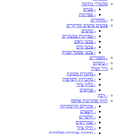
מכשירי כתיבה
- עטים
- עפרונות
- מחדדים
צבעים טושים ומרקרים
- טושים
- עפרונות צבעוניים
- צבעי גואש
- צבעי מים
- צבעי פסטל ופנדה
- מספריים
- טיפקס
נייר ושות'
- מחברת מכוונת
- מחברות ודפדפות
- בלוק ציור
- פנקסים
- דבק
תיוק ופתרונות אחסון
- אינדקס והרמוניקה
- חוצצים
- קלסרים
- שמרדפים
- תיקי ציור
- תיקיות אוגדנים ופולדרים