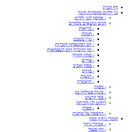
דף הבית
גני ילדים ומוסדות חינוך
- אחסון לגני ילדים
חגים ונושאים נלמדים
- בריאות
- חנוכה
- ט"ו בשבט
- יום המשפחה וחברות
- ימי הזיכרון ויום העצמאות
- סתיו וחורף
- פורים
- פסח ואביב
- פרדס
- רגשות
- תיאטרון
- מפות
- פינות פעילות בגן
- פסי קישוט
ריהוט לגן ולכיתה
- ספות
- הדפסה על מתנות
חומרי ניקיון ומזון
- אביזרי ניקוי
- חד-פעמי