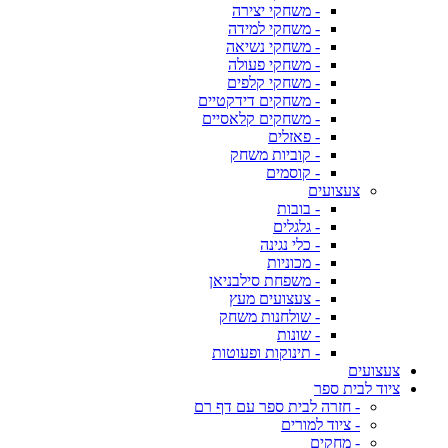
- משחקי יצירה
- משחקי למידה
- משחקי נשיאה
- משחקי פעולה
- משחקי קלפים
- משחקים דידקטיים
- משחקים קלאסיים
- פאזלים
- קוביות משחק
- קוסמים
צעצועים
- בובות
- גלגלים
- כלי נגינה
- מכוניות
- משפחת סילבניאן
- צעצועים מעץ
- שולחנות משחק
- שונות
- תינוקות ופעוטות
צעצועים
ציוד לבית ספר
- חזרה לבית ספר עם דף רם
- ציוד למורים
- מחקים