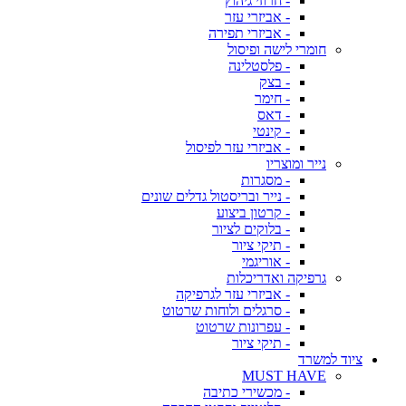
- חרוזי גיהוץ
- אביזרי עזר
- אביזרי תפירה
חומרי לישה ופיסול
- פלסטלינה
- בצק
- חימר
- דאס
- קינטי
- אביזרי עזר לפיסול
נייר ומוצריו
- מסגרות
- נייר ובריסטול גדלים שונים
- קרטון ביצוע
- בלוקים לציור
- תיקי ציור
- אוריגמי
גרפיקה ואדריכלות
- אביזרי עזר לגרפיקה
- סרגלים ולוחות שרטוט
- עפרונות שרטוט
- תיקי ציור
ציוד למשרד
MUST HAVE
- מכשירי כתיבה