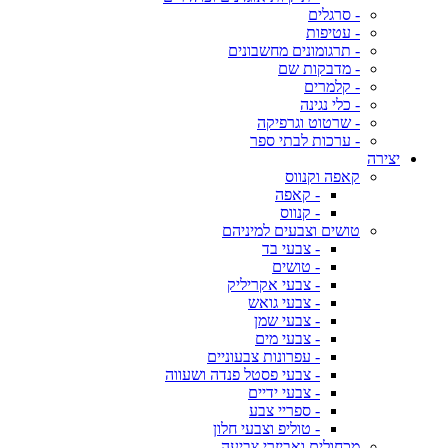
- סרגלים
- עטיפות
- תרגומונים מחשבונים
- מדבקות שם
- קלמרים
- כלי נגינה
- שרטוט וגרפיקה
- ערכות לבתי ספר
יצירה
קאפה וקנווס
- קאפה
- קנווס
טושים וצבעים למיניהם
- צבעי בד
- טושים
- צבעי אקריליק
- צבעי גואש
- צבעי שמן
- צבעי מים
- עפרונות צבעוניים
- צבעי פסטל פנדה ושעווה
- צבעי ידיים
- ספריי צבע
- טוליפ וצבעי חלון
מכחולים ואביזרי צביעה