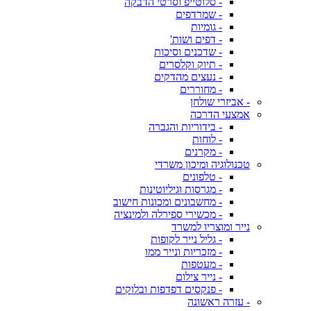
- סלוטייפ וסרטי הדבקה
- שמרדפים
- גומיות
- דפים ושות'
- שדכנים וסיכות
- תיוק וקלסרים
- נעצים מהדקים
- מחוררים
- אביזרי שולחן
אמצעי הדרכה
- בידוריות והגברה
- לוחות
- מקרנים
טכנולוגיה ומיכון משרדי
- טלפונים
- מגרסות וגיליוטינות
- מחשבונים ומכונות חישוב
- מכשירי ספירלה ולמינציה
נייר ומוצריו למשרד
- גליל נייר לקופות
- מזכריות ונייר ממו
- מעטפות
- נייר צילום
- פנקסים דפדפות ובלוקים
- עזרה ראשונה