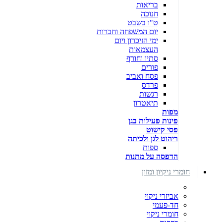
בריאות
חנוכה
ט"ו בשבט
יום המשפחה וחברות
ימי הזיכרון ויום
העצמאות
סתיו וחורף
פורים
פסח ואביב
פרדס
רגשות
תיאטרון
מפות
פינות פעילות בגן
פסי קישוט
ריהוט לגן ולכיתה
ספות
הדפסה על מתנות
חומרי ניקיון ומזון
אביזרי ניקוי
חד-פעמי
חומרי ניקוי