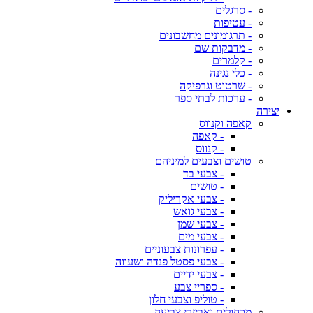
- סרגלים
- עטיפות
- תרגומונים מחשבונים
- מדבקות שם
- קלמרים
- כלי נגינה
- שרטוט וגרפיקה
- ערכות לבתי ספר
יצירה
קאפה וקנווס
- קאפה
- קנווס
טושים וצבעים למיניהם
- צבעי בד
- טושים
- צבעי אקריליק
- צבעי גואש
- צבעי שמן
- צבעי מים
- עפרונות צבעוניים
- צבעי פסטל פנדה ושעווה
- צבעי ידיים
- ספריי צבע
- טוליפ וצבעי חלון
מכחולים ואביזרי צביעה