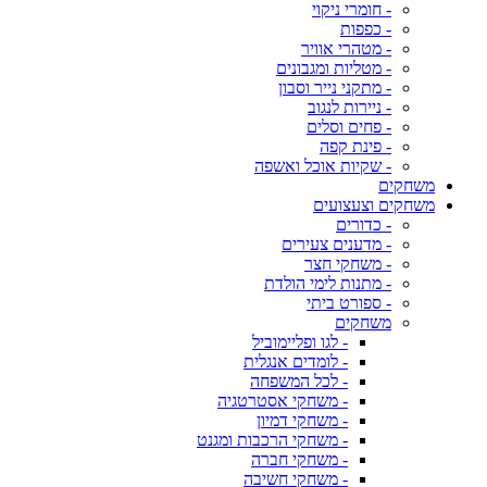
- חומרי ניקוי
- כפפות
- מטהרי אוויר
- מטליות ומגבונים
- מתקני נייר וסבון
- ניירות לנגוב
- פחים וסלים
- פינת קפה
- שקיות אוכל ואשפה
משחקים
משחקים וצעצועים
- כדורים
- מדענים צעירים
- משחקי חצר
- מתנות לימי הולדת
- ספורט ביתי
משחקים
- לגו ופליימוביל
- לומדים אנגלית
- לכל המשפחה
- משחקי אסטרטגיה
- משחקי דמיון
- משחקי הרכבות ומגנט
- משחקי חברה
- משחקי חשיבה