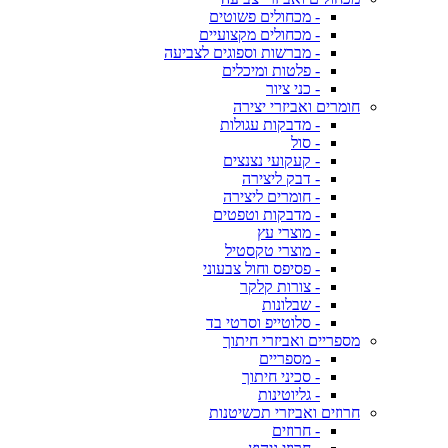
- מכחולים פשוטים
- מכחולים מקצועיים
- מברשות וספוגים לצביעה
- פלטות ומיכלים
- כני ציור
חומרים ואביזרי יצירה
- מדבקות עגולות
- סול
- קעקועי נצנצים
- דבק ליצירה
- חומרים ליצירה
- מדבקות וטפטים
- מוצרי עץ
- מוצרי טקסטיל
- פסיפס וחול צבעוני
- צורות קלקר
- שבלונות
- סלוטייפ וסרטי בד
מספריים ואביזרי חיתוך
- מספריים
- סכיני חיתוך
- גליוטינות
חרוזים ואביזרי תכשיטנות
- חרוזים