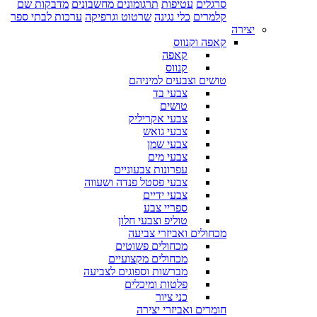
סרגלים
עטיפות
תרגומונים מחשבונים
מדבקות שם
קלמרים
כלי נגינה
שרטוט וגרפיקה
ערכות לבתי ספר
יצירה
קאפה וקנווס
קאפה
קנווס
טושים וצבעים למיניהם
צבעי בד
טושים
צבעי אקריליק
צבעי גואש
צבעי שמן
צבעי מים
עפרונות צבעוניים
צבעי פסטל פנדה ושעווה
צבעי ידיים
ספריי צבע
טוליפ וצבעי חלון
מכחולים ואביזרי צביעה
מכחולים פשוטים
מכחולים מקצועיים
מברשות וספוגים לצביעה
פלטות ומיכלים
כני ציור
חומרים ואביזרי יצירה