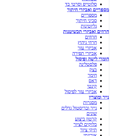
סלוטייפ וסרטי בד
מספריים ואביזרי חיתוך
מספריים
סכיני חיתוך
גליוטינות
חרוזים ואביזרי תכשיטנות
חרוזים
חרוזי גיהוץ
אביזרי עזר
אביזרי תפירה
חומרי לישה ופיסול
פלסטלינה
בצק
חימר
דאס
קינטי
אביזרי עזר לפיסול
נייר ומוצריו
מסגרות
נייר ובריסטול גדלים
שונים
קרטון ביצוע
בלוקים לציור
תיקי ציור
אוריגמי