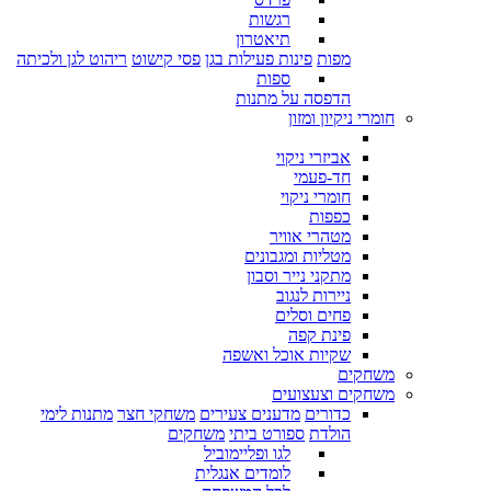
רגשות
תיאטרון
מפות
פינות פעילות בגן
פסי קישוט
ריהוט לגן ולכיתה
ספות
הדפסה על מתנות
חומרי ניקיון ומזון
אביזרי ניקוי
חד-פעמי
חומרי ניקוי
כפפות
מטהרי אוויר
מטליות ומגבונים
מתקני נייר וסבון
ניירות לנגוב
פחים וסלים
פינת קפה
שקיות אוכל ואשפה
משחקים
משחקים וצעצועים
כדורים
מדענים צעירים
משחקי חצר
מתנות לימי
הולדת
ספורט ביתי
משחקים
לגו ופליימוביל
לומדים אנגלית