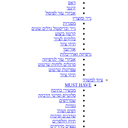
דאס
קינטי
אביזרי עזר לפיסול
נייר ומוצריו
מסגרות
נייר ובריסטול גדלים שונים
קרטון ביצוע
בלוקים לציור
תיקי ציור
אוריגמי
גרפיקה ואדריכלות
אביזרי עזר לגרפיקה
סרגלים ולוחות שרטוט
עפרונות שרטוט
תיקי ציור
ציוד למשרד
MUST HAVE
מכשירי כתיבה
סלוטייפ וסרטי הדבקה
שמרדפים
גומיות
דפים ושות'
שדכנים וסיכות
תיוק וקלסרים
נעצים מהדקים