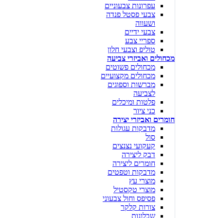
עפרונות צבעוניים
צבעי פסטל פנדה
ושעווה
צבעי ידיים
ספריי צבע
טוליפ וצבעי חלון
מכחולים ואביזרי צביעה
מכחולים פשוטים
מכחולים מקצועיים
מברשות וספוגים
לצביעה
פלטות ומיכלים
כני ציור
חומרים ואביזרי יצירה
מדבקות עגולות
סול
קעקועי נצנצים
דבק ליצירה
חומרים ליצירה
מדבקות וטפטים
מוצרי עץ
מוצרי טקסטיל
פסיפס וחול צבעוני
צורות קלקר
שבלונות