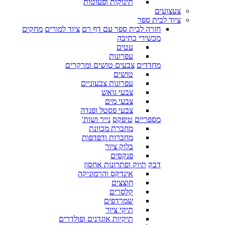
תינוקות ופעוטות
צעצועים
ציוד לבית ספר
חזרה לבית ספר עם דף רם
ציוד למורים
מחקים
מכשירי כתיבה
עטים
עפרונות
מחדדים
צבעים טושים ומרקרים
טושים
עפרונות צבעוניים
צבעי גואש
צבעי מים
צבעי פסטל ופנדה
מספריים
טיפקס
נייר ושות'
מחברת מכוונת
מחברות ודפדפות
בלוק ציור
פנקסים
דבק
תיוק ופתרונות אחסון
אינדקס והרמוניקה
חוצצים
קלסרים
שמרדפים
תיקי ציור
תיקיות אוגדנים ופולדרים