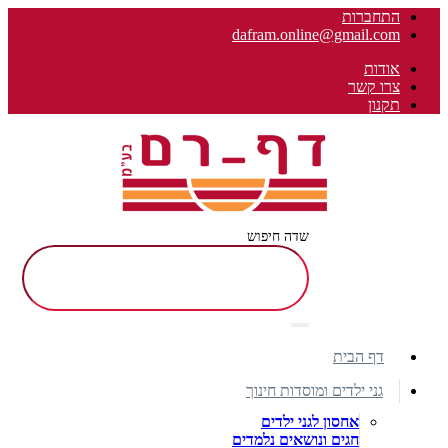
התחברות
dafram.online@gmail.com
אודות
צרו קשר
תקנון
שדה חיפוש
דף הבית
גני ילדים ומוסדות חינוך
אחסון לגני ילדים
חגים ונושאים נלמדים