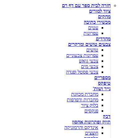
חזרה לבית ספר עם דף רם
ציוד למורים
מחקים
מכשירי כתיבה
עטים
עפרונות
מחדדים
צבעים טושים ומרקרים
טושים
עפרונות צבעוניים
צבעי גואש
צבעי מים
צבעי פסטל ופנדה
מספריים
טיפקס
נייר ושות'
מחברת מכוונת
מחברות ודפדפות
בלוק ציור
פנקסים
דבק
תיוק ופתרונות אחסון
אינדקס והרמוניקה
חוצצים