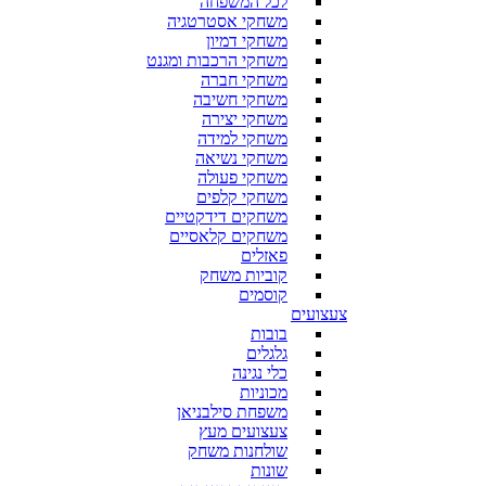
לכל המשפחה
משחקי אסטרטגיה
משחקי דמיון
משחקי הרכבות ומגנט
משחקי חברה
משחקי חשיבה
משחקי יצירה
משחקי למידה
משחקי נשיאה
משחקי פעולה
משחקי קלפים
משחקים דידקטיים
משחקים קלאסיים
פאזלים
קוביות משחק
קוסמים
צעצועים
בובות
גלגלים
כלי נגינה
מכוניות
משפחת סילבניאן
צעצועים מעץ
שולחנות משחק
שונות