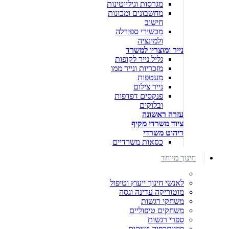
מגרסות וגיליוטינות
מחשבונים ומכונות
חישוב
מכשירי ספירלה
ולמינציה
נייר ומוצריו למשרד
גליל נייר לקופות
מזכריות ונייר ממו
מעטפות
נייר צילום
פנקסים דפדפות
ובלוקים
עזרה ראשונה
ציוד משרדי מקיף
ריהוט משרדי
כסאות משרדיים
חינוך מיוחד
לאנשי חינוך ייעוץ וטיפול
מוטוריקה עדינה וגסה
משחקי רגשות
משחקים טיפוליים
ספרי רגשות
פיזיותרפיה ושיקום