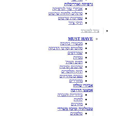
גרפיקה ואדריכלות
אביזרי עזר לגרפיקה
סרגלים ולוחות שרטוט
עפרונות שרטוט
תיקי ציור
ציוד למשרד
MUST HAVE
מכשירי כתיבה
סלוטייפ וסרטי הדבקה
שמרדפים
גומיות
דפים ושות'
שדכנים וסיכות
תיוק וקלסרים
נעצים מהדקים
מחוררים
אביזרי שולחן
אמצעי הדרכה
בידוריות והגברה
לוחות
מקרנים
טכנולוגיה ומיכון משרדי
טלפונים