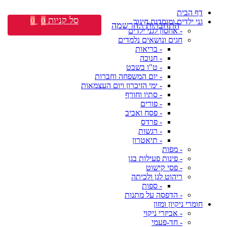
דף הבית
סל קניות
0
0
גני ילדים ומוסדות חינוך
התחברות \ הרשמה
- אחסון לגני ילדים
חגים ונושאים נלמדים
- בריאות
- חנוכה
- ט"ו בשבט
- יום המשפחה וחברות
- ימי הזיכרון ויום העצמאות
- סתיו וחורף
- פורים
- פסח ואביב
- פרדס
- רגשות
- תיאטרון
- מפות
- פינות פעילות בגן
- פסי קישוט
ריהוט לגן ולכיתה
- ספות
- הדפסה על מתנות
חומרי ניקיון ומזון
- אביזרי ניקוי
- חד-פעמי