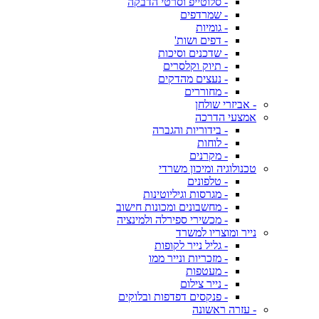
- סלוטייפ וסרטי הדבקה
- שמרדפים
- גומיות
- דפים ושות'
- שדכנים וסיכות
- תיוק וקלסרים
- נעצים מהדקים
- מחוררים
- אביזרי שולחן
אמצעי הדרכה
- בידוריות והגברה
- לוחות
- מקרנים
טכנולוגיה ומיכון משרדי
- טלפונים
- מגרסות וגיליוטינות
- מחשבונים ומכונות חישוב
- מכשירי ספירלה ולמינציה
נייר ומוצריו למשרד
- גליל נייר לקופות
- מזכריות ונייר ממו
- מעטפות
- נייר צילום
- פנקסים דפדפות ובלוקים
- עזרה ראשונה