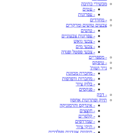
מכשירי כתיבה
- עטים
- עפרונות
- מחדדים
צבעים טושים ומרקרים
- טושים
- עפרונות צבעוניים
- צבעי גואש
- צבעי מים
- צבעי פסטל ופנדה
- מספריים
- טיפקס
נייר ושות'
- מחברת מכוונת
- מחברות ודפדפות
- בלוק ציור
- פנקסים
- דבק
תיוק ופתרונות אחסון
- אינדקס והרמוניקה
- חוצצים
- קלסרים
- שמרדפים
- תיקי ציור
- תיקיות אוגדנים ופולדרים