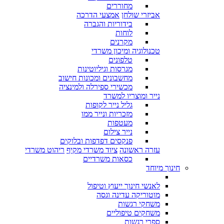
מחוררים
אביזרי שולחן
אמצעי הדרכה
בידוריות והגברה
לוחות
מקרנים
טכנולוגיה ומיכון משרדי
טלפונים
מגרסות וגיליוטינות
מחשבונים ומכונות חישוב
מכשירי ספירלה ולמינציה
נייר ומוצריו למשרד
גליל נייר לקופות
מזכריות ונייר ממו
מעטפות
נייר צילום
פנקסים דפדפות ובלוקים
עזרה ראשונה
ציוד משרדי מקיף
ריהוט משרדי
כסאות משרדיים
חינוך מיוחד
לאנשי חינוך ייעוץ וטיפול
מוטוריקה עדינה וגסה
משחקי רגשות
משחקים טיפוליים
ספרי רגשות