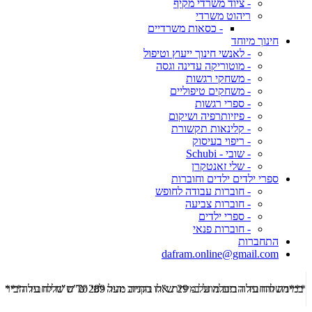
- ציוד משרדי מקיף
ריהוט משרדי
- כסאות משרדיים
חינוך מיוחד
- לאנשי חינוך ייעוץ וטיפול
- מוטוריקה עדינה וגסה
- משחקי רגשות
- משחקים טיפוליים
- ספרי רגשות
- פיזיותרפיה ושיקום
- קלינאות תקשורת
- ריפוי בעיסוק
- שובי - Schubi
- שלי זאנטקרן
ספרי ילדים ילדים וחוברות
- חוברות עבודה לחופש
- חוברות צביעה
- ספרי ילדים
- חוברות פנאי
התחברות
dafram.online@gmail.com
***משלוח עד הבית מוזל ב- 29 ש"ח בקניה מעל 289 ש"ח שליח עד הבית ***
***מש