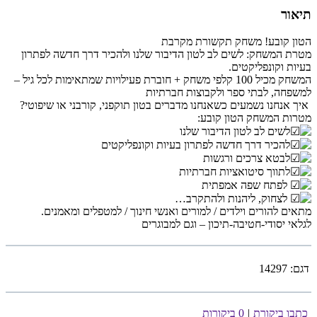
תיאור
הטון קובע! משחק תקשורת מקרבת
מטרת המשחק: לשים לב לטון הדיבור שלנו ולהכיר דרך חדשה לפתרון
בעיות וקונפליקטים.
המשחק מכיל 100 קלפי משחק + חוברת פעילויות שמתאימות לכל גיל –
למשפחה, לבתי ספר ולקבוצות חברתיות
איך אנחנו נשמעים כשאנחנו מדברים בטון תוקפני, קורבני או שיפוטי?
מטרות המשחק הטון קובע:
לשים לב לטון הדיבור שלנו
להכיר דרך חדשה לפתרון בעיות וקונפליקטים
לבטא צרכים ורגשות
לתווך סיטואציות חברתיות
לפתח שפה אמפתית
לצחוק, ליהנות ולהתקרב…
מתאים להורים וילדים / למורים ואנשי חינוך / למטפלים ומאמנים.
לגלאי יסודי-חטיבה-תיכון – וגם למבוגרים
דגם:
14297
כתבו ביקורת
|
0 ביקורות