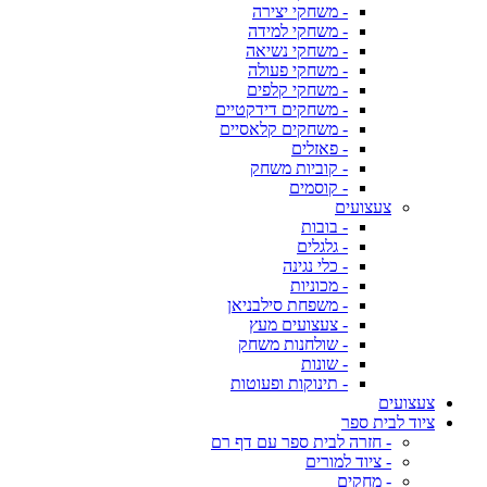
- משחקי יצירה
- משחקי למידה
- משחקי נשיאה
- משחקי פעולה
- משחקי קלפים
- משחקים דידקטיים
- משחקים קלאסיים
- פאזלים
- קוביות משחק
- קוסמים
צעצועים
- בובות
- גלגלים
- כלי נגינה
- מכוניות
- משפחת סילבניאן
- צעצועים מעץ
- שולחנות משחק
- שונות
- תינוקות ופעוטות
צעצועים
ציוד לבית ספר
- חזרה לבית ספר עם דף רם
- ציוד למורים
- מחקים