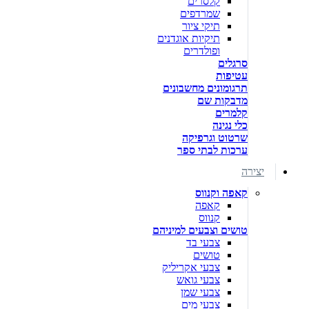
קלסרים
שמרדפים
תיקי ציור
תיקיות אוגדנים
ופולדרים
סרגלים
עטיפות
תרגומונים מחשבונים
מדבקות שם
קלמרים
כלי נגינה
שרטוט וגרפיקה
ערכות לבתי ספר
יצירה
קאפה וקנווס
קאפה
קנווס
טושים וצבעים למיניהם
צבעי בד
טושים
צבעי אקריליק
צבעי גואש
צבעי שמן
צבעי מים