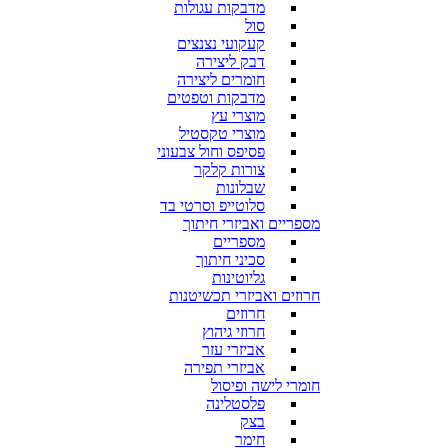
מדבקות עגולות
סול
קעקועי נצנצים
דבק ליצירה
חומרים ליצירה
מדבקות וטפטים
מוצרי עץ
מוצרי טקסטיל
פסיפס וחול צבעוני
צורות קלקר
שבלונות
סלוטייפ וסרטי בד
מספריים ואביזרי חיתוך
מספריים
סכיני חיתוך
גליוטינות
חרוזים ואביזרי תכשיטנות
חרוזים
חרוזי גיהוץ
אביזרי עזר
אביזרי תפירה
חומרי לישה ופיסול
פלסטלינה
בצק
חימר