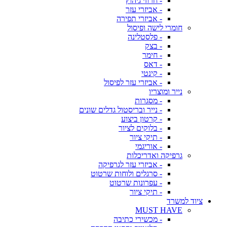
- חרוזי גיהוץ
- אביזרי עזר
- אביזרי תפירה
חומרי לישה ופיסול
- פלסטלינה
- בצק
- חימר
- דאס
- קינטי
- אביזרי עזר לפיסול
נייר ומוצריו
- מסגרות
- נייר ובריסטול גדלים שונים
- קרטון ביצוע
- בלוקים לציור
- תיקי ציור
- אוריגמי
גרפיקה ואדריכלות
- אביזרי עזר לגרפיקה
- סרגלים ולוחות שרטוט
- עפרונות שרטוט
- תיקי ציור
ציוד למשרד
MUST HAVE
- מכשירי כתיבה