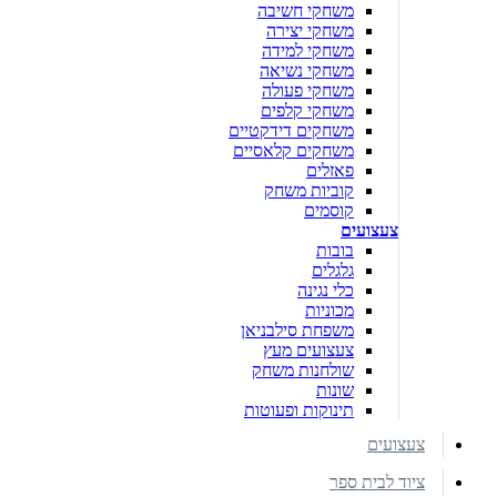
משחקי חשיבה
משחקי יצירה
משחקי למידה
משחקי נשיאה
משחקי פעולה
משחקי קלפים
משחקים דידקטיים
משחקים קלאסיים
פאזלים
קוביות משחק
קוסמים
צעצועים
בובות
גלגלים
כלי נגינה
מכוניות
משפחת סילבניאן
צעצועים מעץ
שולחנות משחק
שונות
תינוקות ופעוטות
צעצועים
ציוד לבית ספר