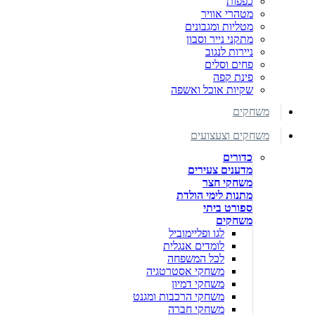
כפפות
מטהרי אוויר
מטליות ומגבונים
מתקני נייר וסבון
ניירות לנגוב
פחים וסלים
פינת קפה
שקיות אוכל ואשפה
משחקים
משחקים וצעצועים
כדורים
מדענים צעירים
משחקי חצר
מתנות לימי הולדת
ספורט ביתי
משחקים
לגו ופליימוביל
לומדים אנגלית
לכל המשפחה
משחקי אסטרטגיה
משחקי דמיון
משחקי הרכבות ומגנט
משחקי חברה