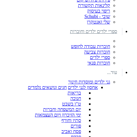
קלינאות תקשורת
ריפוי בעיסוק
שובי - Schubi
שלי זאנטקרן
ספרי ילדים ילדים וחוברות
חוברות עבודה לחופש
חוברות צביעה
ספרי ילדים
חוברות פנאי
עוד...
גני ילדים ומוסדות חינוך
אחסון לגני ילדים
חגים ונושאים נלמדים
בריאות
חנוכה
ט"ו בשבט
יום המשפחה וחברות
ימי הזיכרון ויום העצמאות
סתיו וחורף
פורים
פסח ואביב
פרדס