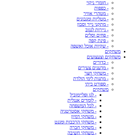
- חומרי ניקוי
- כפפות
- מטהרי אוויר
- מטליות ומגבונים
- מתקני נייר וסבון
- ניירות לנגוב
- פחים וסלים
- פינת קפה
- שקיות אוכל ואשפה
משחקים
משחקים וצעצועים
- כדורים
- מדענים צעירים
- משחקי חצר
- מתנות לימי הולדת
- ספורט ביתי
משחקים
- לגו ופליימוביל
- לומדים אנגלית
- לכל המשפחה
- משחקי אסטרטגיה
- משחקי דמיון
- משחקי הרכבות ומגנט
- משחקי חברה
- משחקי חשיבה