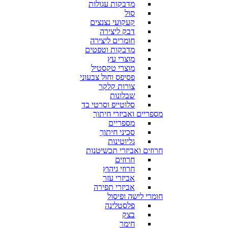
מדבקות עגולות
סול
קעקועי נצנצים
דבק ליצירה
חומרים ליצירה
מדבקות וטפטים
מוצרי עץ
מוצרי טקסטיל
פסיפס וחול צבעוני
צורות קלקר
שבלונות
סלוטייפ וסרטי בד
מספריים ואביזרי חיתוך
מספריים
סכיני חיתוך
גליוטינות
חרוזים ואביזרי תכשיטנות
חרוזים
חרוזי גיהוץ
אביזרי עזר
אביזרי תפירה
חומרי לישה ופיסול
פלסטלינה
בצק
חימר