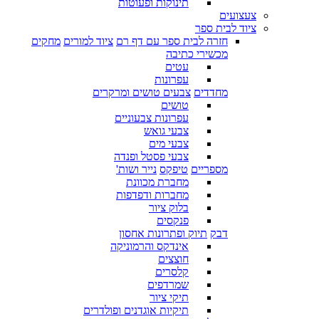
תינוקות ופעוטות
צעצועים
ציוד לבית ספר
חזרה לבית ספר עם דף רם
ציוד למורים
מחקים
מכשירי כתיבה
עטים
עפרונות
מחדדים
צבעים טושים ומרקרים
טושים
עפרונות צבעוניים
צבעי גואש
צבעי מים
צבעי פסטל ופנדה
מספריים
טיפקס
נייר ושות'
מחברת מכוונת
מחברות ודפדפות
בלוק ציור
פנקסים
דבק
תיוק ופתרונות אחסון
אינדקס והרמוניקה
חוצצים
קלסרים
שמרדפים
תיקי ציור
תיקיות אוגדנים ופולדרים