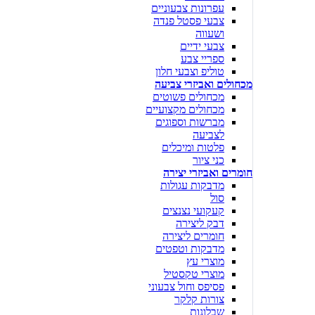
עפרונות צבעוניים
צבעי פסטל פנדה
ושעווה
צבעי ידיים
ספריי צבע
טוליפ וצבעי חלון
מכחולים ואביזרי צביעה
מכחולים פשוטים
מכחולים מקצועיים
מברשות וספוגים
לצביעה
פלטות ומיכלים
כני ציור
חומרים ואביזרי יצירה
מדבקות עגולות
סול
קעקועי נצנצים
דבק ליצירה
חומרים ליצירה
מדבקות וטפטים
מוצרי עץ
מוצרי טקסטיל
פסיפס וחול צבעוני
צורות קלקר
שבלונות