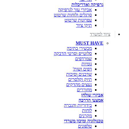
גרפיקה ואדריכלות
אביזרי עזר לגרפיקה
סרגלים ולוחות שרטוט
עפרונות שרטוט
תיקי ציור
ציוד למשרד
MUST HAVE
מכשירי כתיבה
סלוטייפ וסרטי הדבקה
שמרדפים
גומיות
דפים ושות'
שדכנים וסיכות
תיוק וקלסרים
נעצים מהדקים
מחוררים
אביזרי שולחן
אמצעי הדרכה
בידוריות והגברה
לוחות
מקרנים
טכנולוגיה ומיכון משרדי
טלפונים