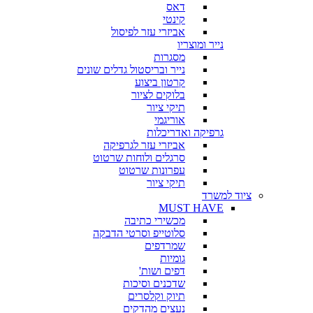
דאס
קינטי
אביזרי עזר לפיסול
נייר ומוצריו
מסגרות
נייר ובריסטול גדלים שונים
קרטון ביצוע
בלוקים לציור
תיקי ציור
אוריגמי
גרפיקה ואדריכלות
אביזרי עזר לגרפיקה
סרגלים ולוחות שרטוט
עפרונות שרטוט
תיקי ציור
ציוד למשרד
MUST HAVE
מכשירי כתיבה
סלוטייפ וסרטי הדבקה
שמרדפים
גומיות
דפים ושות'
שדכנים וסיכות
תיוק וקלסרים
נעצים מהדקים