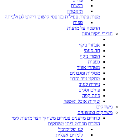
רגשות
תיאטרון
מפות
פינות פעילות בגן
פסי קישוט
ריהוט לגן ולכיתה
ספות
הדפסה על מתנות
חומרי ניקיון ומזון
אביזרי ניקוי
חד-פעמי
חומרי ניקוי
כפפות
מטהרי אוויר
מטליות ומגבונים
מתקני נייר וסבון
ניירות לנגוב
פחים וסלים
פינת קפה
שקיות אוכל ואשפה
משחקים
משחקים וצעצועים
כדורים
מדענים צעירים
משחקי חצר
מתנות לימי
הולדת
ספורט ביתי
משחקים
לגו ופליימוביל
לומדים אנגלית