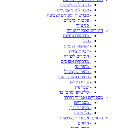
- מכחולים פשוטים
- מכחולים מקצועיים
- מברשות וספוגים לצביעה
- פלטות ומיכלים
- כני ציור
חומרים ואביזרי יצירה
- מדבקות עגולות
- סול
- קעקועי נצנצים
- דבק ליצירה
- חומרים ליצירה
- מדבקות וטפטים
- מוצרי עץ
- מוצרי טקסטיל
- פסיפס וחול צבעוני
- צורות קלקר
- שבלונות
- סלוטייפ וסרטי בד
מספריים ואביזרי חיתוך
- מספריים
- סכיני חיתוך
- גליוטינות
חרוזים ואביזרי תכשיטנות
- חרוזים