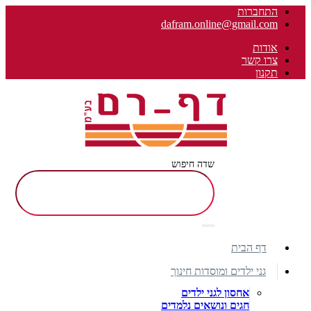
התחברות
dafram.online@gmail.com
אודות
צרו קשר
תקנון
שדה חיפוש
דף הבית
גני ילדים ומוסדות חינוך
אחסון לגני ילדים
חגים ונושאים נלמדים