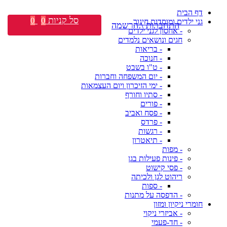
דף הבית
סל קניות
0
0
גני ילדים ומוסדות חינוך
התחברות \ הרשמה
- אחסון לגני ילדים
חגים ונושאים נלמדים
- בריאות
- חנוכה
- ט"ו בשבט
- יום המשפחה וחברות
- ימי הזיכרון ויום העצמאות
- סתיו וחורף
- פורים
- פסח ואביב
- פרדס
- רגשות
- תיאטרון
- מפות
- פינות פעילות בגן
- פסי קישוט
ריהוט לגן ולכיתה
- ספות
- הדפסה על מתנות
חומרי ניקיון ומזון
- אביזרי ניקוי
- חד-פעמי