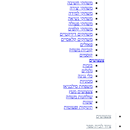
משחקי חשיבה
משחקי יצירה
משחקי למידה
משחקי נשיאה
משחקי פעולה
משחקי קלפים
משחקים דידקטיים
משחקים קלאסיים
פאזלים
קוביות משחק
קוסמים
צעצועים
בובות
גלגלים
כלי נגינה
מכוניות
משפחת סילבניאן
צעצועים מעץ
שולחנות משחק
שונות
תינוקות ופעוטות
צעצועים
ציוד לבית ספר