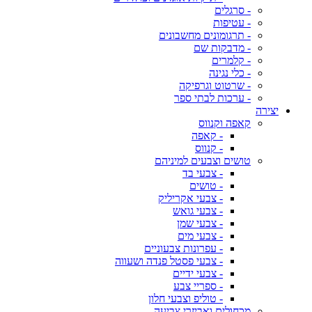
- סרגלים
- עטיפות
- תרגומונים מחשבונים
- מדבקות שם
- קלמרים
- כלי נגינה
- שרטוט וגרפיקה
- ערכות לבתי ספר
יצירה
קאפה וקנווס
- קאפה
- קנווס
טושים וצבעים למיניהם
- צבעי בד
- טושים
- צבעי אקריליק
- צבעי גואש
- צבעי שמן
- צבעי מים
- עפרונות צבעוניים
- צבעי פסטל פנדה ושעווה
- צבעי ידיים
- ספריי צבע
- טוליפ וצבעי חלון
מכחולים ואביזרי צביעה