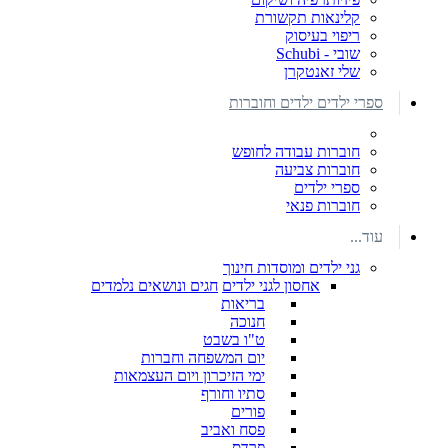
קלינאות תקשורת
ריפוי בעיסוק
שובי - Schubi
שלי זאנטקרן
ספרי ילדים ילדים וחוברות
חוברות עבודה לחופש
חוברות צביעה
ספרי ילדים
חוברות פנאי
עוד...
גני ילדים ומוסדות חינוך
אחסון לגני ילדים
חגים ונושאים נלמדים
בריאות
חנוכה
ט"ו בשבט
יום המשפחה וחברות
ימי הזיכרון ויום העצמאות
סתיו וחורף
פורים
פסח ואביב
פרדס