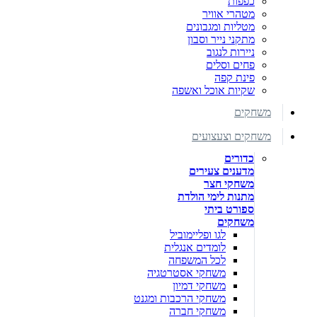
כפפות
מטהרי אוויר
מטליות ומגבונים
מתקני נייר וסבון
ניירות לנגוב
פחים וסלים
פינת קפה
שקיות אוכל ואשפה
משחקים
משחקים וצעצועים
כדורים
מדענים צעירים
משחקי חצר
מתנות לימי הולדת
ספורט ביתי
משחקים
לגו ופליימוביל
לומדים אנגלית
לכל המשפחה
משחקי אסטרטגיה
משחקי דמיון
משחקי הרכבות ומגנט
משחקי חברה