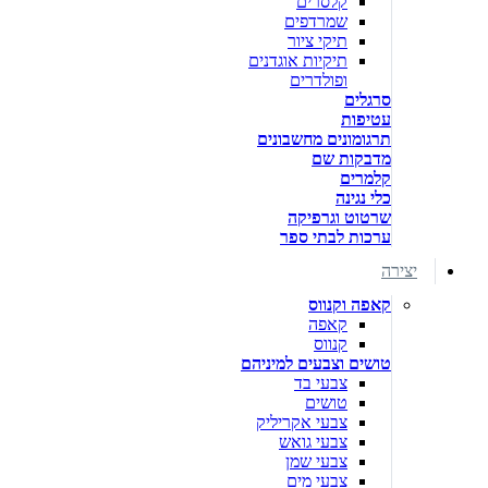
קלסרים
שמרדפים
תיקי ציור
תיקיות אוגדנים
ופולדרים
סרגלים
עטיפות
תרגומונים מחשבונים
מדבקות שם
קלמרים
כלי נגינה
שרטוט וגרפיקה
ערכות לבתי ספר
יצירה
קאפה וקנווס
קאפה
קנווס
טושים וצבעים למיניהם
צבעי בד
טושים
צבעי אקריליק
צבעי גואש
צבעי שמן
צבעי מים