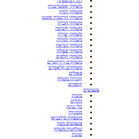
לכל המשפחה
משחקי אסטרטגיה
משחקי דמיון
משחקי הרכבות ומגנט
משחקי חברה
משחקי חשיבה
משחקי יצירה
משחקי למידה
משחקי נשיאה
משחקי פעולה
משחקי קלפים
משחקים דידקטיים
משחקים קלאסיים
פאזלים
קוביות משחק
קוסמים
צעצועים
בובות
גלגלים
כלי נגינה
מכוניות
משפחת סילבניאן
צעצועים מעץ
שולחנות משחק
שונות