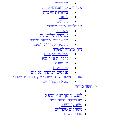
מחוררים
אביזרי שולחן
אמצעי הדרכה
בידוריות והגברה
לוחות
מקרנים
טכנולוגיה ומיכון משרדי
טלפונים
מגרסות וגיליוטינות
מחשבונים ומכונות חישוב
מכשירי ספירלה ולמינציה
נייר ומוצריו למשרד
גליל נייר לקופות
מזכריות ונייר ממו
מעטפות
נייר צילום
פנקסים דפדפות ובלוקים
עזרה ראשונה
ציוד משרדי מקיף
ריהוט משרדי
כסאות משרדיים
חינוך מיוחד
לאנשי חינוך ייעוץ וטיפול
מוטוריקה עדינה וגסה
משחקי רגשות
משחקים טיפוליים
ספרי רגשות