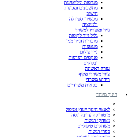
מגרסות וגיליוטינות
מחשבונים ומכונות
חישוב
מכשירי ספירלה
ולמינציה
נייר ומוצריו למשרד
גליל נייר לקופות
מזכריות ונייר ממו
מעטפות
נייר צילום
פנקסים דפדפות
ובלוקים
עזרה ראשונה
ציוד משרדי מקיף
ריהוט משרדי
כסאות משרדיים
חינוך מיוחד
לאנשי חינוך ייעוץ וטיפול
מוטוריקה עדינה וגסה
משחקי רגשות
משחקים טיפוליים
ספרי רגשות
פיזיותרפיה ושיקום