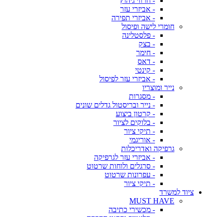
- חרוזי גיהוץ
- אביזרי עזר
- אביזרי תפירה
חומרי לישה ופיסול
- פלסטלינה
- בצק
- חימר
- דאס
- קינטי
- אביזרי עזר לפיסול
נייר ומוצריו
- מסגרות
- נייר ובריסטול גדלים שונים
- קרטון ביצוע
- בלוקים לציור
- תיקי ציור
- אוריגמי
גרפיקה ואדריכלות
- אביזרי עזר לגרפיקה
- סרגלים ולוחות שרטוט
- עפרונות שרטוט
- תיקי ציור
ציוד למשרד
MUST HAVE
- מכשירי כתיבה