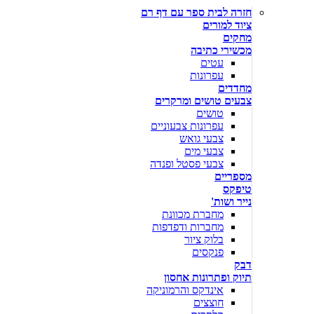
חזרה לבית ספר עם דף רם
ציוד למורים
מחקים
מכשירי כתיבה
עטים
עפרונות
מחדדים
צבעים טושים ומרקרים
טושים
עפרונות צבעוניים
צבעי גואש
צבעי מים
צבעי פסטל ופנדה
מספריים
טיפקס
נייר ושות'
מחברת מכוונת
מחברות ודפדפות
בלוק ציור
פנקסים
דבק
תיוק ופתרונות אחסון
אינדקס והרמוניקה
חוצצים