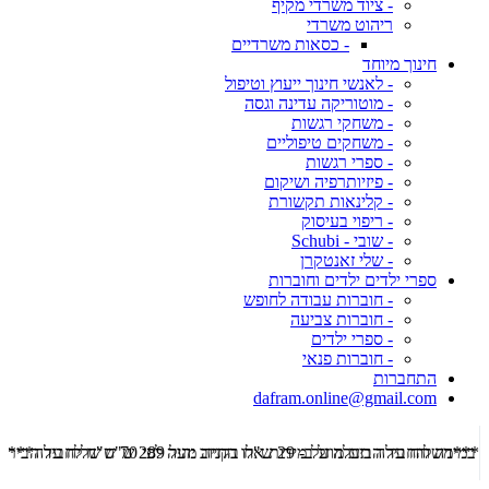
- ציוד משרדי מקיף
ריהוט משרדי
- כסאות משרדיים
חינוך מיוחד
- לאנשי חינוך ייעוץ וטיפול
- מוטוריקה עדינה וגסה
- משחקי רגשות
- משחקים טיפוליים
- ספרי רגשות
- פיזיותרפיה ושיקום
- קלינאות תקשורת
- ריפוי בעיסוק
- שובי - Schubi
- שלי זאנטקרן
ספרי ילדים ילדים וחוברות
- חוברות עבודה לחופש
- חוברות צביעה
- ספרי ילדים
- חוברות פנאי
התחברות
dafram.online@gmail.com
***משלוח עד הבית מוזל ב- 29 ש"ח בקניה מעל 289 ש"ח שליח עד הבית ***
***מש