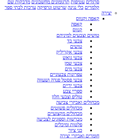
סרגלים
עטיפות
תרגומונים מחשבונים
מדבקות שם
קלמרים
כלי נגינה
שרטוט וגרפיקה
ערכות לבתי ספר
יצירה
קאפה וקנווס
קאפה
קנווס
טושים וצבעים למיניהם
צבעי בד
טושים
צבעי אקריליק
צבעי גואש
צבעי שמן
צבעי מים
עפרונות צבעוניים
צבעי פסטל פנדה ושעווה
צבעי ידיים
ספריי צבע
טוליפ וצבעי חלון
מכחולים ואביזרי צביעה
מכחולים פשוטים
מכחולים מקצועיים
מברשות וספוגים לצביעה
פלטות ומיכלים
כני ציור
חומרים ואביזרי יצירה