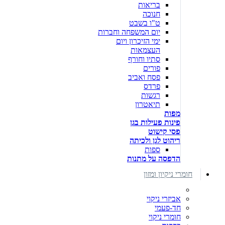
בריאות
חנוכה
ט"ו בשבט
יום המשפחה וחברות
ימי הזיכרון ויום
העצמאות
סתיו וחורף
פורים
פסח ואביב
פרדס
רגשות
תיאטרון
מפות
פינות פעילות בגן
פסי קישוט
ריהוט לגן ולכיתה
ספות
הדפסה על מתנות
חומרי ניקיון ומזון
אביזרי ניקוי
חד-פעמי
חומרי ניקוי