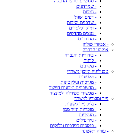
- סלוטייפ וסרטי הדבקה
- שמרדפים
- גומיות
- דפים ושות'
- שדכנים וסיכות
- תיוק וקלסרים
- נעצים מהדקים
- מחוררים
- אביזרי שולחן
אמצעי הדרכה
- בידוריות והגברה
- לוחות
- מקרנים
טכנולוגיה ומיכון משרדי
- טלפונים
- מגרסות וגיליוטינות
- מחשבונים ומכונות חישוב
- מכשירי ספירלה ולמינציה
נייר ומוצריו למשרד
- גליל נייר לקופות
- מזכריות ונייר ממו
- מעטפות
- נייר צילום
- פנקסים דפדפות ובלוקים
- עזרה ראשונה