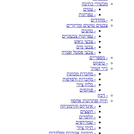
מכשירי כתיבה
- עטים
- עפרונות
- מחדדים
צבעים טושים ומרקרים
- טושים
- עפרונות צבעוניים
- צבעי גואש
- צבעי מים
- צבעי פסטל ופנדה
- מספריים
- טיפקס
נייר ושות'
- מחברת מכוונת
- מחברות ודפדפות
- בלוק ציור
- פנקסים
- דבק
תיוק ופתרונות אחסון
- אינדקס והרמוניקה
- חוצצים
- קלסרים
- שמרדפים
- תיקי ציור
- תיקיות אוגדנים ופולדרים