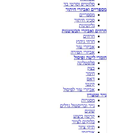
סלוטייפ וסרטי בד
מספריים ואביזרי חיתוך
מספריים
סכיני חיתוך
גליוטינות
חרוזים ואביזרי תכשיטנות
חרוזים
חרוזי גיהוץ
אביזרי עזר
אביזרי תפירה
חומרי לישה ופיסול
פלסטלינה
בצק
חימר
דאס
קינטי
אביזרי עזר לפיסול
נייר ומוצריו
מסגרות
נייר ובריסטול גדלים
שונים
קרטון ביצוע
בלוקים לציור
תיקי ציור
אוריגמי