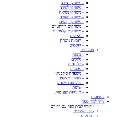
- משחקי יצירה
- משחקי למידה
- משחקי נשיאה
- משחקי פעולה
- משחקי קלפים
- משחקים דידקטיים
- משחקים קלאסיים
- פאזלים
- קוביות משחק
- קוסמים
צעצועים
- בובות
- גלגלים
- כלי נגינה
- מכוניות
- משפחת סילבניאן
- צעצועים מעץ
- שולחנות משחק
- שונות
- תינוקות ופעוטות
צעצועים
ציוד לבית ספר
- חזרה לבית ספר עם דף רם
- ציוד למורים
- מחקים