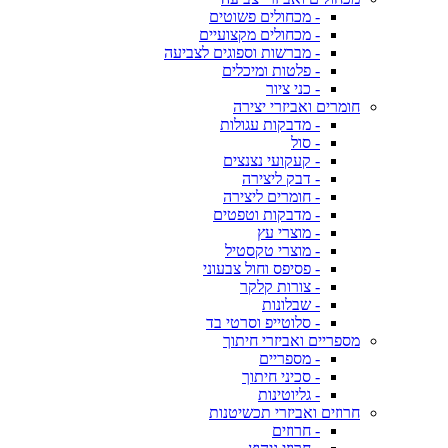
- מכחולים פשוטים
- מכחולים מקצועיים
- מברשות וספוגים לצביעה
- פלטות ומיכלים
- כני ציור
חומרים ואביזרי יצירה
- מדבקות עגולות
- סול
- קעקועי נצנצים
- דבק ליצירה
- חומרים ליצירה
- מדבקות וטפטים
- מוצרי עץ
- מוצרי טקסטיל
- פסיפס וחול צבעוני
- צורות קלקר
- שבלונות
- סלוטייפ וסרטי בד
מספריים ואביזרי חיתוך
- מספריים
- סכיני חיתוך
- גליוטינות
חרוזים ואביזרי תכשיטנות
- חרוזים