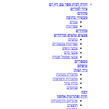
חזרה לבית ספר עם דף רם
ציוד למורים
מחקים
מכשירי כתיבה
עטים
עפרונות
מחדדים
צבעים טושים ומרקרים
טושים
עפרונות צבעוניים
צבעי גואש
צבעי מים
צבעי פסטל ופנדה
מספריים
טיפקס
נייר ושות'
מחברת מכוונת
מחברות ודפדפות
בלוק ציור
פנקסים
דבק
תיוק ופתרונות אחסון
אינדקס והרמוניקה
חוצצים