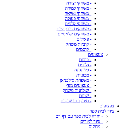
- משחקי יצירה
- משחקי למידה
- משחקי נשיאה
- משחקי פעולה
- משחקי קלפים
- משחקים דידקטיים
- משחקים קלאסיים
- פאזלים
- קוביות משחק
- קוסמים
צעצועים
- בובות
- גלגלים
- כלי נגינה
- מכוניות
- משפחת סילבניאן
- צעצועים מעץ
- שולחנות משחק
- שונות
- תינוקות ופעוטות
צעצועים
ציוד לבית ספר
- חזרה לבית ספר עם דף רם
- ציוד למורים
- מחקים