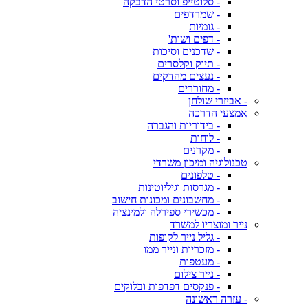
- סלוטייפ וסרטי הדבקה
- שמרדפים
- גומיות
- דפים ושות'
- שדכנים וסיכות
- תיוק וקלסרים
- נעצים מהדקים
- מחוררים
- אביזרי שולחן
אמצעי הדרכה
- בידוריות והגברה
- לוחות
- מקרנים
טכנולוגיה ומיכון משרדי
- טלפונים
- מגרסות וגיליוטינות
- מחשבונים ומכונות חישוב
- מכשירי ספירלה ולמינציה
נייר ומוצריו למשרד
- גליל נייר לקופות
- מזכריות ונייר ממו
- מעטפות
- נייר צילום
- פנקסים דפדפות ובלוקים
- עזרה ראשונה