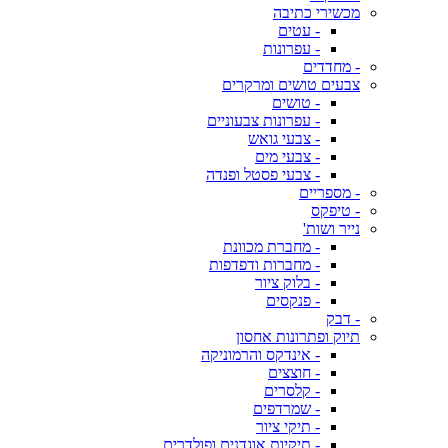
מכשירי כתיבה
- עטים
- עפרונות
- מחדדים
צבעים טושים ומרקרים
- טושים
- עפרונות צבעוניים
- צבעי גואש
- צבעי מים
- צבעי פסטל ופנדה
- מספריים
- טיפקס
נייר ושות'
- מחברת מכוונת
- מחברות ודפדפות
- בלוק ציור
- פנקסים
- דבק
תיוק ופתרונות אחסון
- אינדקס והרמוניקה
- חוצצים
- קלסרים
- שמרדפים
- תיקי ציור
- תיקיות אוגדנים ופולדרים