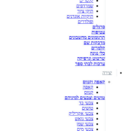
קלסרים
שמרדפים
תיקי ציור
תיקיות אוגדנים
ופולדרים
סרגלים
עטיפות
תרגומונים מחשבונים
מדבקות שם
קלמרים
כלי נגינה
שרטוט וגרפיקה
ערכות לבתי ספר
יצירה
קאפה וקנווס
קאפה
קנווס
טושים וצבעים למיניהם
צבעי בד
טושים
צבעי אקריליק
צבעי גואש
צבעי שמן
צבעי מים