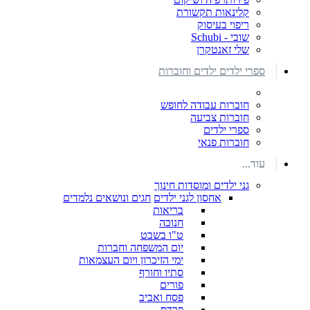
קלינאות תקשורת
ריפוי בעיסוק
שובי - Schubi
שלי זאנטקרן
ספרי ילדים ילדים וחוברות
חוברות עבודה לחופש
חוברות צביעה
ספרי ילדים
חוברות פנאי
עוד...
גני ילדים ומוסדות חינוך
אחסון לגני ילדים
חגים ונושאים נלמדים
בריאות
חנוכה
ט"ו בשבט
יום המשפחה וחברות
ימי הזיכרון ויום העצמאות
סתיו וחורף
פורים
פסח ואביב
פרדס