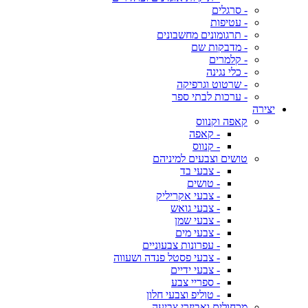
- סרגלים
- עטיפות
- תרגומונים מחשבונים
- מדבקות שם
- קלמרים
- כלי נגינה
- שרטוט וגרפיקה
- ערכות לבתי ספר
יצירה
קאפה וקנווס
- קאפה
- קנווס
טושים וצבעים למיניהם
- צבעי בד
- טושים
- צבעי אקריליק
- צבעי גואש
- צבעי שמן
- צבעי מים
- עפרונות צבעוניים
- צבעי פסטל פנדה ושעווה
- צבעי ידיים
- ספריי צבע
- טוליפ וצבעי חלון
מכחולים ואביזרי צביעה