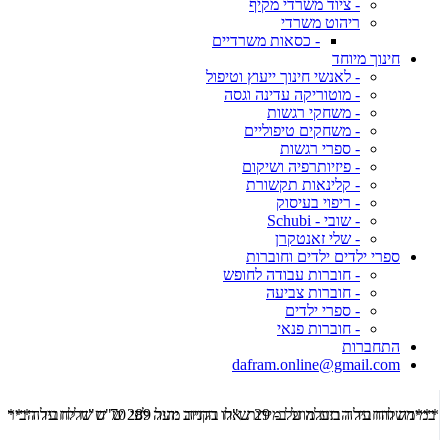
- ציוד משרדי מקיף
ריהוט משרדי
- כסאות משרדיים
חינוך מיוחד
- לאנשי חינוך ייעוץ וטיפול
- מוטוריקה עדינה וגסה
- משחקי רגשות
- משחקים טיפוליים
- ספרי רגשות
- פיזיותרפיה ושיקום
- קלינאות תקשורת
- ריפוי בעיסוק
- שובי - Schubi
- שלי זאנטקרן
ספרי ילדים ילדים וחוברות
- חוברות עבודה לחופש
- חוברות צביעה
- ספרי ילדים
- חוברות פנאי
התחברות
dafram.online@gmail.com
***משלוח עד הבית מוזל ב- 29 ש"ח בקניה מעל 289 ש"ח שליח עד הבית ***
***מש