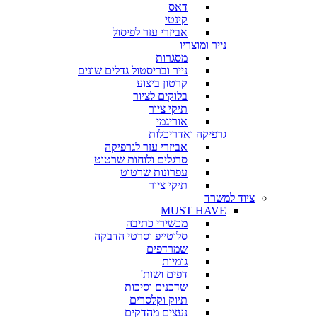
דאס
קינטי
אביזרי עזר לפיסול
נייר ומוצריו
מסגרות
נייר ובריסטול גדלים שונים
קרטון ביצוע
בלוקים לציור
תיקי ציור
אוריגמי
גרפיקה ואדריכלות
אביזרי עזר לגרפיקה
סרגלים ולוחות שרטוט
עפרונות שרטוט
תיקי ציור
ציוד למשרד
MUST HAVE
מכשירי כתיבה
סלוטייפ וסרטי הדבקה
שמרדפים
גומיות
דפים ושות'
שדכנים וסיכות
תיוק וקלסרים
נעצים מהדקים