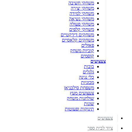
משחקי חשיבה
משחקי יצירה
משחקי למידה
משחקי נשיאה
משחקי פעולה
משחקי קלפים
משחקים דידקטיים
משחקים קלאסיים
פאזלים
קוביות משחק
קוסמים
צעצועים
בובות
גלגלים
כלי נגינה
מכוניות
משפחת סילבניאן
צעצועים מעץ
שולחנות משחק
שונות
תינוקות ופעוטות
צעצועים
ציוד לבית ספר