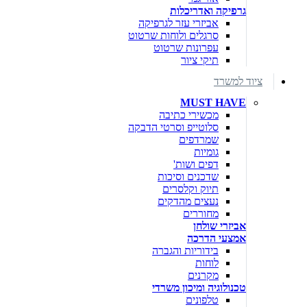
גרפיקה ואדריכלות
אביזרי עזר לגרפיקה
סרגלים ולוחות שרטוט
עפרונות שרטוט
תיקי ציור
ציוד למשרד
MUST HAVE
מכשירי כתיבה
סלוטייפ וסרטי הדבקה
שמרדפים
גומיות
דפים ושות'
שדכנים וסיכות
תיוק וקלסרים
נעצים מהדקים
מחוררים
אביזרי שולחן
אמצעי הדרכה
בידוריות והגברה
לוחות
מקרנים
טכנולוגיה ומיכון משרדי
טלפונים