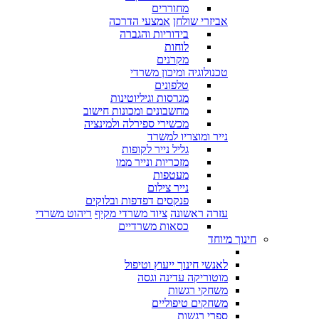
מחוררים
אביזרי שולחן
אמצעי הדרכה
בידוריות והגברה
לוחות
מקרנים
טכנולוגיה ומיכון משרדי
טלפונים
מגרסות וגיליוטינות
מחשבונים ומכונות חישוב
מכשירי ספירלה ולמינציה
נייר ומוצריו למשרד
גליל נייר לקופות
מזכריות ונייר ממו
מעטפות
נייר צילום
פנקסים דפדפות ובלוקים
עזרה ראשונה
ציוד משרדי מקיף
ריהוט משרדי
כסאות משרדיים
חינוך מיוחד
לאנשי חינוך ייעוץ וטיפול
מוטוריקה עדינה וגסה
משחקי רגשות
משחקים טיפוליים
ספרי רגשות