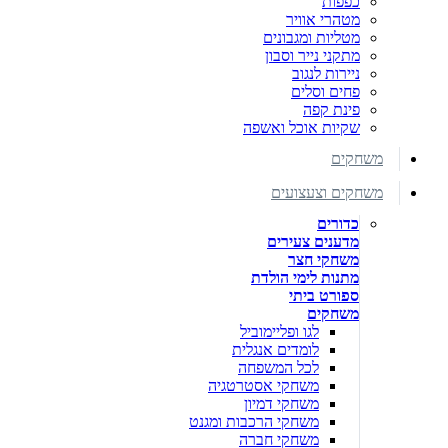
כפפות
מטהרי אוויר
מטליות ומגבונים
מתקני נייר וסבון
ניירות לנגוב
פחים וסלים
פינת קפה
שקיות אוכל ואשפה
משחקים
משחקים וצעצועים
כדורים
מדענים צעירים
משחקי חצר
מתנות לימי הולדת
ספורט ביתי
משחקים
לגו ופליימוביל
לומדים אנגלית
לכל המשפחה
משחקי אסטרטגיה
משחקי דמיון
משחקי הרכבות ומגנט
משחקי חברה