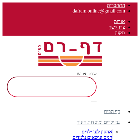
התחברות
dafram.online@gmail.com
אודות
צרו קשר
תקנון
שדה חיפוש
דף הבית
גני ילדים ומוסדות חינוך
אחסון לגני ילדים
חגים ונושאים נלמדים