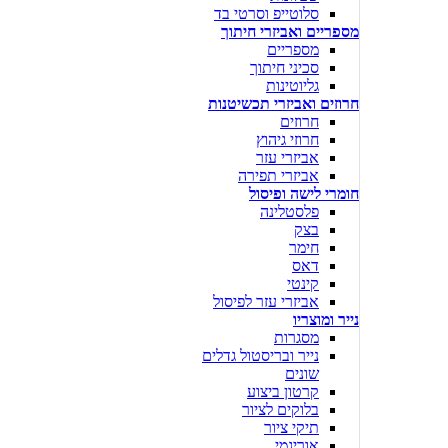
סלוטייפ וסרטי בד
מספריים ואביזרי חיתוך
מספריים
סכיני חיתוך
גליוטינות
חרוזים ואביזרי תכשיטנות
חרוזים
חרוזי גיהוץ
אביזרי עזר
אביזרי תפירה
חומרי לישה ופיסול
פלסטלינה
בצק
חימר
דאס
קינטי
אביזרי עזר לפיסול
נייר ומוצריו
מסגרות
נייר ובריסטול גדלים
שונים
קרטון ביצוע
בלוקים לציור
תיקי ציור
אוריגמי