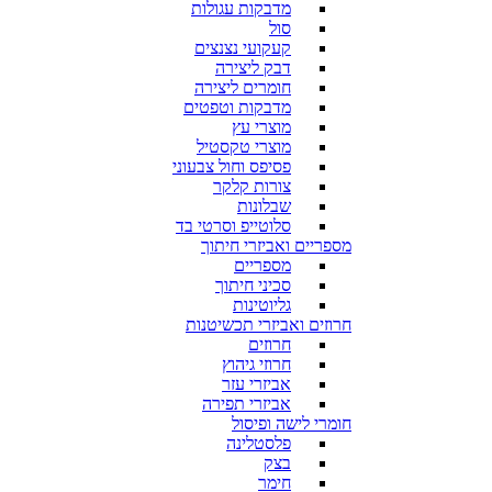
מדבקות עגולות
סול
קעקועי נצנצים
דבק ליצירה
חומרים ליצירה
מדבקות וטפטים
מוצרי עץ
מוצרי טקסטיל
פסיפס וחול צבעוני
צורות קלקר
שבלונות
סלוטייפ וסרטי בד
מספריים ואביזרי חיתוך
מספריים
סכיני חיתוך
גליוטינות
חרוזים ואביזרי תכשיטנות
חרוזים
חרוזי גיהוץ
אביזרי עזר
אביזרי תפירה
חומרי לישה ופיסול
פלסטלינה
בצק
חימר