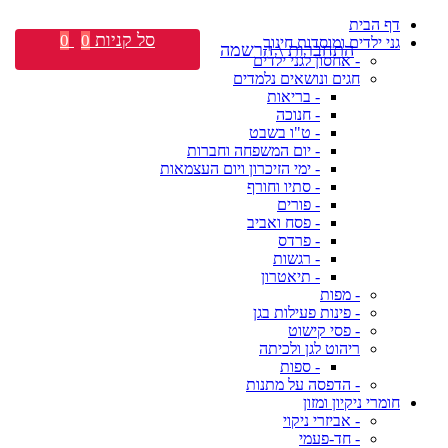
דף הבית
סל קניות
0
0
גני ילדים ומוסדות חינוך
התחברות \ הרשמה
- אחסון לגני ילדים
חגים ונושאים נלמדים
- בריאות
- חנוכה
- ט"ו בשבט
- יום המשפחה וחברות
- ימי הזיכרון ויום העצמאות
- סתיו וחורף
- פורים
- פסח ואביב
- פרדס
- רגשות
- תיאטרון
- מפות
- פינות פעילות בגן
- פסי קישוט
ריהוט לגן ולכיתה
- ספות
- הדפסה על מתנות
חומרי ניקיון ומזון
- אביזרי ניקוי
- חד-פעמי