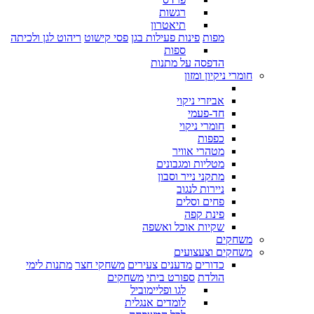
רגשות
תיאטרון
מפות
פינות פעילות בגן
פסי קישוט
ריהוט לגן ולכיתה
ספות
הדפסה על מתנות
חומרי ניקיון ומזון
אביזרי ניקוי
חד-פעמי
חומרי ניקוי
כפפות
מטהרי אוויר
מטליות ומגבונים
מתקני נייר וסבון
ניירות לנגוב
פחים וסלים
פינת קפה
שקיות אוכל ואשפה
משחקים
משחקים וצעצועים
כדורים
מדענים צעירים
משחקי חצר
מתנות לימי
הולדת
ספורט ביתי
משחקים
לגו ופליימוביל
לומדים אנגלית