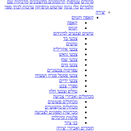
סרגלים
עטיפות
תרגומונים מחשבונים
מדבקות שם
קלמרים
כלי נגינה
שרטוט וגרפיקה
ערכות לבתי ספר
יצירה
קאפה וקנווס
קאפה
קנווס
טושים וצבעים למיניהם
צבעי בד
טושים
צבעי אקריליק
צבעי גואש
צבעי שמן
צבעי מים
עפרונות צבעוניים
צבעי פסטל פנדה ושעווה
צבעי ידיים
ספריי צבע
טוליפ וצבעי חלון
מכחולים ואביזרי צביעה
מכחולים פשוטים
מכחולים מקצועיים
מברשות וספוגים לצביעה
פלטות ומיכלים
כני ציור
חומרים ואביזרי יצירה