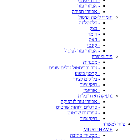
- חרוזי גיהוץ
- אביזרי עזר
- אביזרי תפירה
חומרי לישה ופיסול
- פלסטלינה
- בצק
- חימר
- דאס
- קינטי
- אביזרי עזר לפיסול
נייר ומוצריו
- מסגרות
- נייר ובריסטול גדלים שונים
- קרטון ביצוע
- בלוקים לציור
- תיקי ציור
- אוריגמי
גרפיקה ואדריכלות
- אביזרי עזר לגרפיקה
- סרגלים ולוחות שרטוט
- עפרונות שרטוט
- תיקי ציור
ציוד למשרד
MUST HAVE
- מכשירי כתיבה