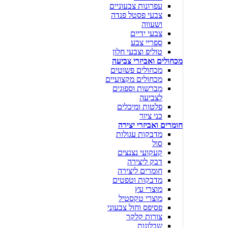
עפרונות צבעוניים
צבעי פסטל פנדה
ושעווה
צבעי ידיים
ספריי צבע
טוליפ וצבעי חלון
מכחולים ואביזרי צביעה
מכחולים פשוטים
מכחולים מקצועיים
מברשות וספוגים
לצביעה
פלטות ומיכלים
כני ציור
חומרים ואביזרי יצירה
מדבקות עגולות
סול
קעקועי נצנצים
דבק ליצירה
חומרים ליצירה
מדבקות וטפטים
מוצרי עץ
מוצרי טקסטיל
פסיפס וחול צבעוני
צורות קלקר
שבלונות