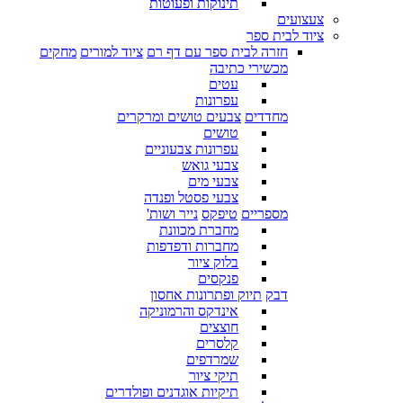
תינוקות ופעוטות
צעצועים
ציוד לבית ספר
חזרה לבית ספר עם דף רם
ציוד למורים
מחקים
מכשירי כתיבה
עטים
עפרונות
מחדדים
צבעים טושים ומרקרים
טושים
עפרונות צבעוניים
צבעי גואש
צבעי מים
צבעי פסטל ופנדה
מספריים
טיפקס
נייר ושות'
מחברת מכוונת
מחברות ודפדפות
בלוק ציור
פנקסים
דבק
תיוק ופתרונות אחסון
אינדקס והרמוניקה
חוצצים
קלסרים
שמרדפים
תיקי ציור
תיקיות אוגדנים ופולדרים