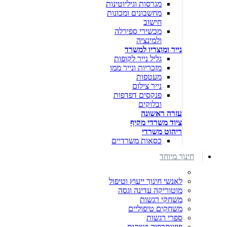
מגרסות וגיליוטינות
מחשבונים ומכונות
חישוב
מכשירי ספירלה
ולמינציה
נייר ומוצריו למשרד
גליל נייר לקופות
מזכריות ונייר ממו
מעטפות
נייר צילום
פנקסים דפדפות
ובלוקים
עזרה ראשונה
ציוד משרדי מקיף
ריהוט משרדי
כסאות משרדיים
חינוך מיוחד
לאנשי חינוך ייעוץ וטיפול
מוטוריקה עדינה וגסה
משחקי רגשות
משחקים טיפוליים
ספרי רגשות
פיזיותרפיה ושיקום