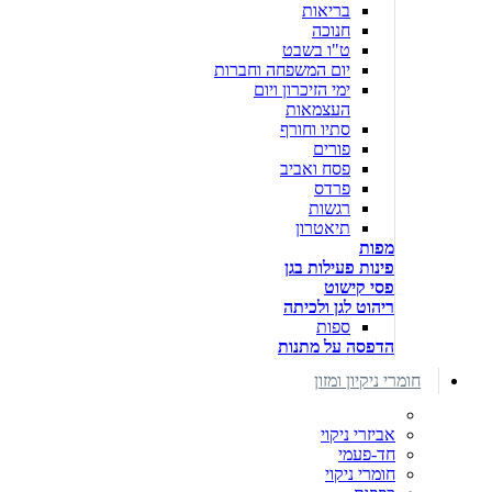
בריאות
חנוכה
ט"ו בשבט
יום המשפחה וחברות
ימי הזיכרון ויום
העצמאות
סתיו וחורף
פורים
פסח ואביב
פרדס
רגשות
תיאטרון
מפות
פינות פעילות בגן
פסי קישוט
ריהוט לגן ולכיתה
ספות
הדפסה על מתנות
חומרי ניקיון ומזון
אביזרי ניקוי
חד-פעמי
חומרי ניקוי