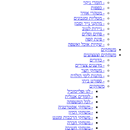
- חומרי ניקוי
- כפפות
- מטהרי אוויר
- מטליות ומגבונים
- מתקני נייר וסבון
- ניירות לנגוב
- פחים וסלים
- פינת קפה
- שקיות אוכל ואשפה
משחקים
משחקים וצעצועים
- כדורים
- מדענים צעירים
- משחקי חצר
- מתנות לימי הולדת
- ספורט ביתי
משחקים
- לגו ופליימוביל
- לומדים אנגלית
- לכל המשפחה
- משחקי אסטרטגיה
- משחקי דמיון
- משחקי הרכבות ומגנט
- משחקי חברה
- משחקי חשיבה