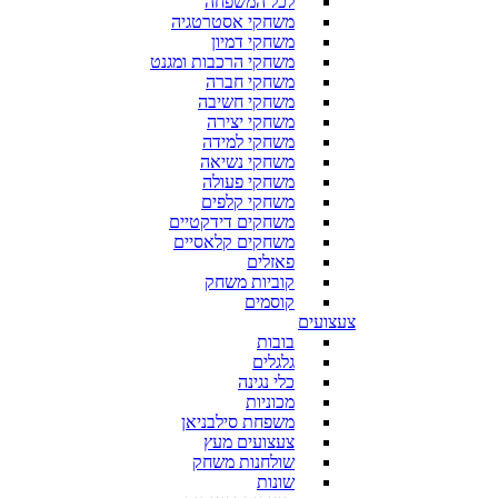
לכל המשפחה
משחקי אסטרטגיה
משחקי דמיון
משחקי הרכבות ומגנט
משחקי חברה
משחקי חשיבה
משחקי יצירה
משחקי למידה
משחקי נשיאה
משחקי פעולה
משחקי קלפים
משחקים דידקטיים
משחקים קלאסיים
פאזלים
קוביות משחק
קוסמים
צעצועים
בובות
גלגלים
כלי נגינה
מכוניות
משפחת סילבניאן
צעצועים מעץ
שולחנות משחק
שונות