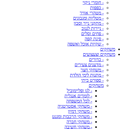
- חומרי ניקוי
- כפפות
- מטהרי אוויר
- מטליות ומגבונים
- מתקני נייר וסבון
- ניירות לנגוב
- פחים וסלים
- פינת קפה
- שקיות אוכל ואשפה
משחקים
משחקים וצעצועים
- כדורים
- מדענים צעירים
- משחקי חצר
- מתנות לימי הולדת
- ספורט ביתי
משחקים
- לגו ופליימוביל
- לומדים אנגלית
- לכל המשפחה
- משחקי אסטרטגיה
- משחקי דמיון
- משחקי הרכבות ומגנט
- משחקי חברה
- משחקי חשיבה