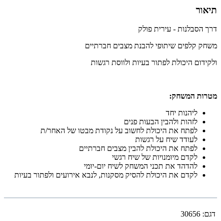
תיאור
דרך הסבלנות - עירית פולק
משחק קלפים שיתופי להבנת מצבים חברתיים
ולקידום היכולת לפתור בעיות ולווסת רגשות
מטרות המשחק:
ליהנות יחד
לזהות ולהבין הבעות פנים
לפתח את היכולת לחשוב על נקודת מבטו של האחר/ת
לעודד שיח על רגשות
לפתח את היכולת להבין מצבים חברתיים
לקדם מיומנויות של שיח רגשי
להדהד את תכני המשחק לשיח יום-יומי
לקדם את היכולת להסיק מסקנות, לנבא אירועים ולפתור בעיות
דגם:
30656