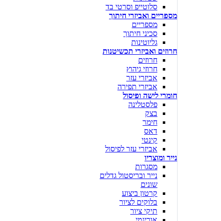
סלוטייפ וסרטי בד
מספריים ואביזרי חיתוך
מספריים
סכיני חיתוך
גליוטינות
חרוזים ואביזרי תכשיטנות
חרוזים
חרוזי גיהוץ
אביזרי עזר
אביזרי תפירה
חומרי לישה ופיסול
פלסטלינה
בצק
חימר
דאס
קינטי
אביזרי עזר לפיסול
נייר ומוצריו
מסגרות
נייר ובריסטול גדלים
שונים
קרטון ביצוע
בלוקים לציור
תיקי ציור
אוריגמי