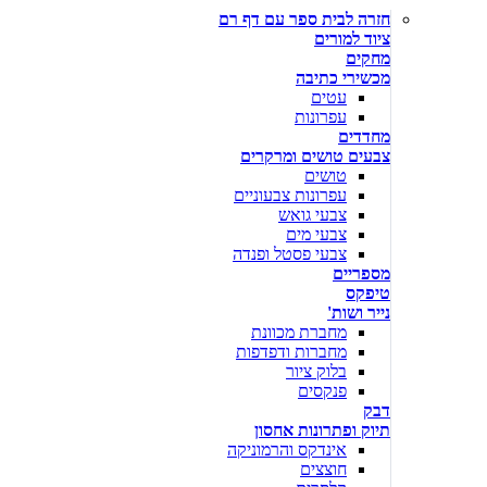
חזרה לבית ספר עם דף רם
ציוד למורים
מחקים
מכשירי כתיבה
עטים
עפרונות
מחדדים
צבעים טושים ומרקרים
טושים
עפרונות צבעוניים
צבעי גואש
צבעי מים
צבעי פסטל ופנדה
מספריים
טיפקס
נייר ושות'
מחברת מכוונת
מחברות ודפדפות
בלוק ציור
פנקסים
דבק
תיוק ופתרונות אחסון
אינדקס והרמוניקה
חוצצים