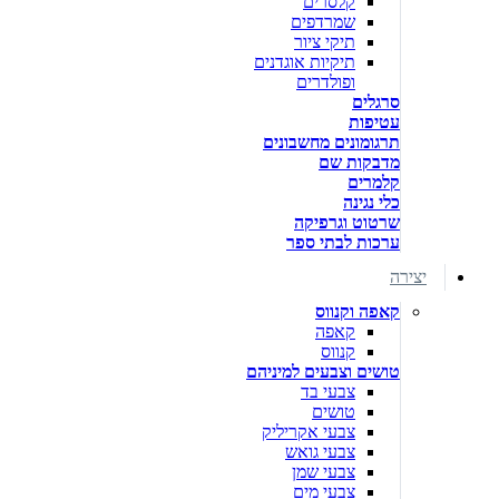
קלסרים
שמרדפים
תיקי ציור
תיקיות אוגדנים
ופולדרים
סרגלים
עטיפות
תרגומונים מחשבונים
מדבקות שם
קלמרים
כלי נגינה
שרטוט וגרפיקה
ערכות לבתי ספר
יצירה
קאפה וקנווס
קאפה
קנווס
טושים וצבעים למיניהם
צבעי בד
טושים
צבעי אקריליק
צבעי גואש
צבעי שמן
צבעי מים