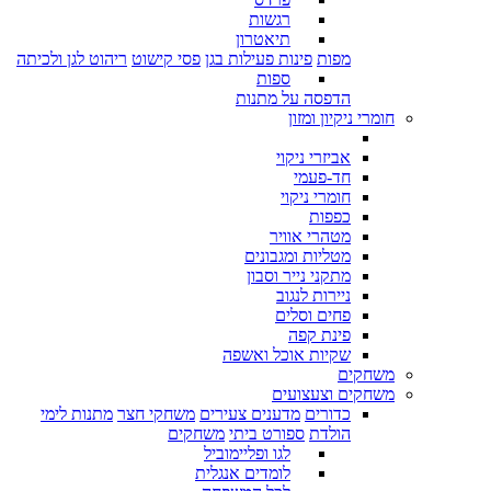
רגשות
תיאטרון
מפות
פינות פעילות בגן
פסי קישוט
ריהוט לגן ולכיתה
ספות
הדפסה על מתנות
חומרי ניקיון ומזון
אביזרי ניקוי
חד-פעמי
חומרי ניקוי
כפפות
מטהרי אוויר
מטליות ומגבונים
מתקני נייר וסבון
ניירות לנגוב
פחים וסלים
פינת קפה
שקיות אוכל ואשפה
משחקים
משחקים וצעצועים
כדורים
מדענים צעירים
משחקי חצר
מתנות לימי
הולדת
ספורט ביתי
משחקים
לגו ופליימוביל
לומדים אנגלית