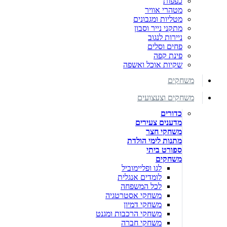
כפפות
מטהרי אוויר
מטליות ומגבונים
מתקני נייר וסבון
ניירות לנגוב
פחים וסלים
פינת קפה
שקיות אוכל ואשפה
משחקים
משחקים וצעצועים
כדורים
מדענים צעירים
משחקי חצר
מתנות לימי הולדת
ספורט ביתי
משחקים
לגו ופליימוביל
לומדים אנגלית
לכל המשפחה
משחקי אסטרטגיה
משחקי דמיון
משחקי הרכבות ומגנט
משחקי חברה