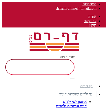
התחברות
dafram.online@gmail.com
אודות
צרו קשר
תקנון
שדה חיפוש
דף הבית
גני ילדים ומוסדות חינוך
אחסון לגני ילדים
חגים ונושאים נלמדים