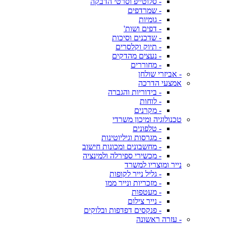
- סלוטייפ וסרטי הדבקה
- שמרדפים
- גומיות
- דפים ושות'
- שדכנים וסיכות
- תיוק וקלסרים
- נעצים מהדקים
- מחוררים
- אביזרי שולחן
אמצעי הדרכה
- בידוריות והגברה
- לוחות
- מקרנים
טכנולוגיה ומיכון משרדי
- טלפונים
- מגרסות וגיליוטינות
- מחשבונים ומכונות חישוב
- מכשירי ספירלה ולמינציה
נייר ומוצריו למשרד
- גליל נייר לקופות
- מזכריות ונייר ממו
- מעטפות
- נייר צילום
- פנקסים דפדפות ובלוקים
- עזרה ראשונה