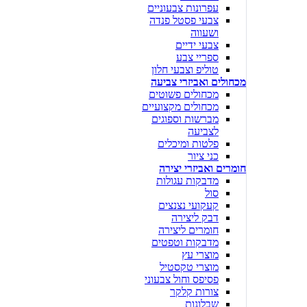
עפרונות צבעוניים
צבעי פסטל פנדה
ושעווה
צבעי ידיים
ספריי צבע
טוליפ וצבעי חלון
מכחולים ואביזרי צביעה
מכחולים פשוטים
מכחולים מקצועיים
מברשות וספוגים
לצביעה
פלטות ומיכלים
כני ציור
חומרים ואביזרי יצירה
מדבקות עגולות
סול
קעקועי נצנצים
דבק ליצירה
חומרים ליצירה
מדבקות וטפטים
מוצרי עץ
מוצרי טקסטיל
פסיפס וחול צבעוני
צורות קלקר
שבלונות