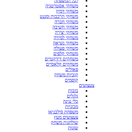
לכל המשפחה
משחקי אסטרטגיה
משחקי דמיון
משחקי הרכבות ומגנט
משחקי חברה
משחקי חשיבה
משחקי יצירה
משחקי למידה
משחקי נשיאה
משחקי פעולה
משחקי קלפים
משחקים דידקטיים
משחקים קלאסיים
פאזלים
קוביות משחק
קוסמים
צעצועים
בובות
גלגלים
כלי נגינה
מכוניות
משפחת סילבניאן
צעצועים מעץ
שולחנות משחק
שונות