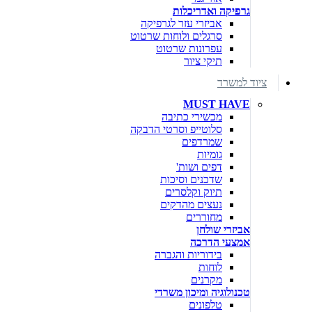
גרפיקה ואדריכלות
אביזרי עזר לגרפיקה
סרגלים ולוחות שרטוט
עפרונות שרטוט
תיקי ציור
ציוד למשרד
MUST HAVE
מכשירי כתיבה
סלוטייפ וסרטי הדבקה
שמרדפים
גומיות
דפים ושות'
שדכנים וסיכות
תיוק וקלסרים
נעצים מהדקים
מחוררים
אביזרי שולחן
אמצעי הדרכה
בידוריות והגברה
לוחות
מקרנים
טכנולוגיה ומיכון משרדי
טלפונים