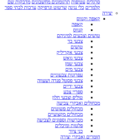
סרגלים
עטיפות
תרגומונים מחשבונים
מדבקות שם
קלמרים
כלי נגינה
שרטוט וגרפיקה
ערכות לבתי ספר
יצירה
קאפה וקנווס
קאפה
קנווס
טושים וצבעים למיניהם
צבעי בד
טושים
צבעי אקריליק
צבעי גואש
צבעי שמן
צבעי מים
עפרונות צבעוניים
צבעי פסטל פנדה ושעווה
צבעי ידיים
ספריי צבע
טוליפ וצבעי חלון
מכחולים ואביזרי צביעה
מכחולים פשוטים
מכחולים מקצועיים
מברשות וספוגים לצביעה
פלטות ומיכלים
כני ציור
חומרים ואביזרי יצירה