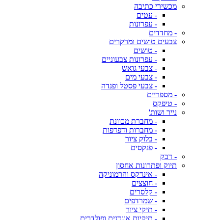
מכשירי כתיבה
- עטים
- עפרונות
- מחדדים
צבעים טושים ומרקרים
- טושים
- עפרונות צבעוניים
- צבעי גואש
- צבעי מים
- צבעי פסטל ופנדה
- מספריים
- טיפקס
נייר ושות'
- מחברת מכוונת
- מחברות ודפדפות
- בלוק ציור
- פנקסים
- דבק
תיוק ופתרונות אחסון
- אינדקס והרמוניקה
- חוצצים
- קלסרים
- שמרדפים
- תיקי ציור
- תיקיות אוגדנים ופולדרים