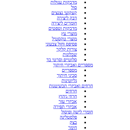
מדבקות עגולות
סול
קעקועי נצנצים
דבק ליצירה
חומרים ליצירה
מדבקות וטפטים
מוצרי עץ
מוצרי טקסטיל
פסיפס וחול צבעוני
צורות קלקר
שבלונות
סלוטייפ וסרטי בד
מספריים ואביזרי חיתוך
מספריים
סכיני חיתוך
גליוטינות
חרוזים ואביזרי תכשיטנות
חרוזים
חרוזי גיהוץ
אביזרי עזר
אביזרי תפירה
חומרי לישה ופיסול
פלסטלינה
בצק
חימר