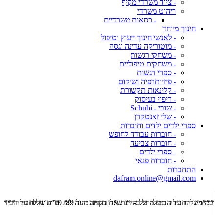
- ציוד משרדי מקיף
ריהוט משרדי
- כסאות משרדיים
חינוך מיוחד
- לאנשי חינוך ייעוץ וטיפול
- מוטוריקה עדינה וגסה
- משחקי רגשות
- משחקים טיפוליים
- ספרי רגשות
- פיזיותרפיה ושיקום
- קלינאות תקשורת
- ריפוי בעיסוק
- שובי - Schubi
- שלי זאנטקרן
ספרי ילדים ילדים וחוברות
- חוברות עבודה לחופש
- חוברות צביעה
- ספרי ילדים
- חוברות פנאי
התחברות
dafram.online@gmail.com
***משלוח עד הבית מוזל ב- 29 ש"ח בקניה מעל 289 ש"ח שליח עד הבית ***
***מש