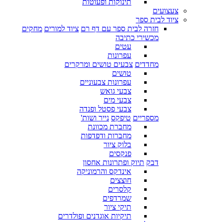
תינוקות ופעוטות
צעצועים
ציוד לבית ספר
חזרה לבית ספר עם דף רם
ציוד למורים
מחקים
מכשירי כתיבה
עטים
עפרונות
מחדדים
צבעים טושים ומרקרים
טושים
עפרונות צבעוניים
צבעי גואש
צבעי מים
צבעי פסטל ופנדה
מספריים
טיפקס
נייר ושות'
מחברת מכוונת
מחברות ודפדפות
בלוק ציור
פנקסים
דבק
תיוק ופתרונות אחסון
אינדקס והרמוניקה
חוצצים
קלסרים
שמרדפים
תיקי ציור
תיקיות אוגדנים ופולדרים