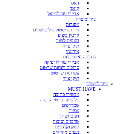
דאס
קינטי
אביזרי עזר לפיסול
נייר ומוצריו
מסגרות
נייר ובריסטול גדלים שונים
קרטון ביצוע
בלוקים לציור
תיקי ציור
אוריגמי
גרפיקה ואדריכלות
אביזרי עזר לגרפיקה
סרגלים ולוחות שרטוט
עפרונות שרטוט
תיקי ציור
ציוד למשרד
MUST HAVE
מכשירי כתיבה
סלוטייפ וסרטי הדבקה
שמרדפים
גומיות
דפים ושות'
שדכנים וסיכות
תיוק וקלסרים
נעצים מהדקים