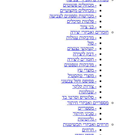
- מכחולים פשוטים
- מכחולים מקצועיים
- מברשות וספוגים לצביעה
- פלטות ומיכלים
- כני ציור
חומרים ואביזרי יצירה
- מדבקות עגולות
- סול
- קעקועי נצנצים
- דבק ליצירה
- חומרים ליצירה
- מדבקות וטפטים
- מוצרי עץ
- מוצרי טקסטיל
- פסיפס וחול צבעוני
- צורות קלקר
- שבלונות
- סלוטייפ וסרטי בד
מספריים ואביזרי חיתוך
- מספריים
- סכיני חיתוך
- גליוטינות
חרוזים ואביזרי תכשיטנות
- חרוזים