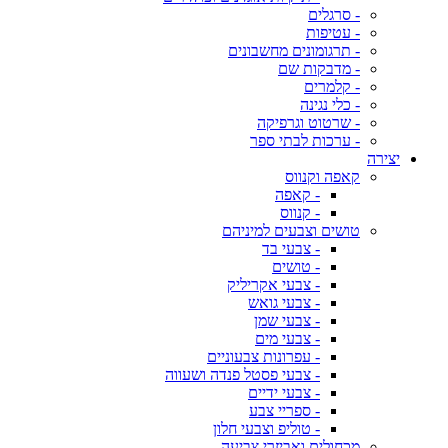
- סרגלים
- עטיפות
- תרגומונים מחשבונים
- מדבקות שם
- קלמרים
- כלי נגינה
- שרטוט וגרפיקה
- ערכות לבתי ספר
יצירה
קאפה וקנווס
- קאפה
- קנווס
טושים וצבעים למיניהם
- צבעי בד
- טושים
- צבעי אקריליק
- צבעי גואש
- צבעי שמן
- צבעי מים
- עפרונות צבעוניים
- צבעי פסטל פנדה ושעווה
- צבעי ידיים
- ספריי צבע
- טוליפ וצבעי חלון
מכחולים ואביזרי צביעה