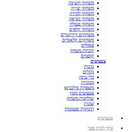
משחקי חשיבה
משחקי יצירה
משחקי למידה
משחקי נשיאה
משחקי פעולה
משחקי קלפים
משחקים דידקטיים
משחקים קלאסיים
פאזלים
קוביות משחק
קוסמים
צעצועים
בובות
גלגלים
כלי נגינה
מכוניות
משפחת סילבניאן
צעצועים מעץ
שולחנות משחק
שונות
תינוקות ופעוטות
צעצועים
ציוד לבית ספר