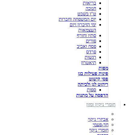
בריאות
חנוכה
ט"ו בשבט
יום המשפחה וחברות
ימי הזיכרון ויום
העצמאות
סתיו וחורף
פורים
פסח ואביב
פרדס
רגשות
תיאטרון
מפות
פינות פעילות בגן
פסי קישוט
ריהוט לגן ולכיתה
ספות
הדפסה על מתנות
חומרי ניקיון ומזון
אביזרי ניקוי
חד-פעמי
חומרי ניקוי