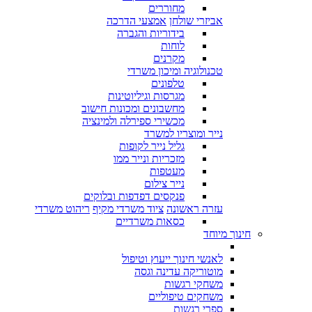
מחוררים
אביזרי שולחן
אמצעי הדרכה
בידוריות והגברה
לוחות
מקרנים
טכנולוגיה ומיכון משרדי
טלפונים
מגרסות וגיליוטינות
מחשבונים ומכונות חישוב
מכשירי ספירלה ולמינציה
נייר ומוצריו למשרד
גליל נייר לקופות
מזכריות ונייר ממו
מעטפות
נייר צילום
פנקסים דפדפות ובלוקים
עזרה ראשונה
ציוד משרדי מקיף
ריהוט משרדי
כסאות משרדיים
חינוך מיוחד
לאנשי חינוך ייעוץ וטיפול
מוטוריקה עדינה וגסה
משחקי רגשות
משחקים טיפוליים
ספרי רגשות