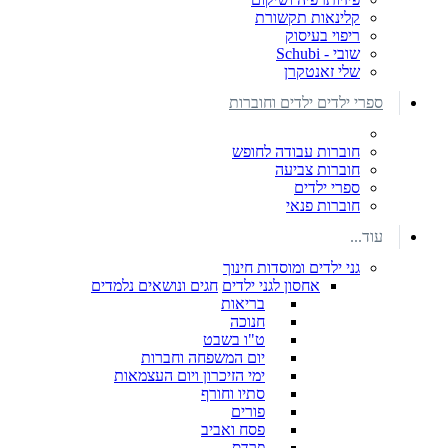
קלינאות תקשורת
ריפוי בעיסוק
שובי - Schubi
שלי זאנטקרן
ספרי ילדים ילדים וחוברות
חוברות עבודה לחופש
חוברות צביעה
ספרי ילדים
חוברות פנאי
עוד...
גני ילדים ומוסדות חינוך
אחסון לגני ילדים
חגים ונושאים נלמדים
בריאות
חנוכה
ט"ו בשבט
יום המשפחה וחברות
ימי הזיכרון ויום העצמאות
סתיו וחורף
פורים
פסח ואביב
פרדס