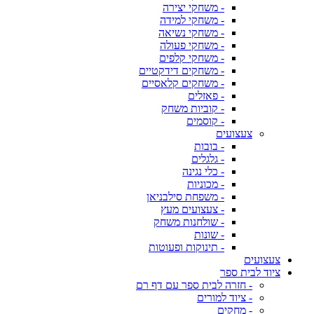
- משחקי יצירה
- משחקי למידה
- משחקי נשיאה
- משחקי פעולה
- משחקי קלפים
- משחקים דידקטיים
- משחקים קלאסיים
- פאזלים
- קוביות משחק
- קוסמים
צעצועים
- בובות
- גלגלים
- כלי נגינה
- מכוניות
- משפחת סילבניאן
- צעצועים מעץ
- שולחנות משחק
- שונות
- תינוקות ופעוטות
צעצועים
ציוד לבית ספר
- חזרה לבית ספר עם דף רם
- ציוד למורים
- מחקים