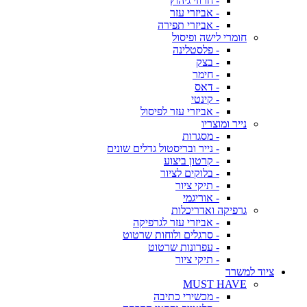
- חרוזי גיהוץ
- אביזרי עזר
- אביזרי תפירה
חומרי לישה ופיסול
- פלסטלינה
- בצק
- חימר
- דאס
- קינטי
- אביזרי עזר לפיסול
נייר ומוצריו
- מסגרות
- נייר ובריסטול גדלים שונים
- קרטון ביצוע
- בלוקים לציור
- תיקי ציור
- אוריגמי
גרפיקה ואדריכלות
- אביזרי עזר לגרפיקה
- סרגלים ולוחות שרטוט
- עפרונות שרטוט
- תיקי ציור
ציוד למשרד
MUST HAVE
- מכשירי כתיבה