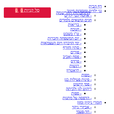
דף הבית
סל קניות
0
0
גני ילדים ומוסדות חינוך
התחברות \ הרשמה
- אחסון לגני ילדים
חגים ונושאים נלמדים
- בריאות
- חנוכה
- ט"ו בשבט
- יום המשפחה וחברות
- ימי הזיכרון ויום העצמאות
- סתיו וחורף
- פורים
- פסח ואביב
- פרדס
- רגשות
- תיאטרון
- מפות
- פינות פעילות בגן
- פסי קישוט
ריהוט לגן ולכיתה
- ספות
- הדפסה על מתנות
חומרי ניקיון ומזון
- אביזרי ניקוי
- חד-פעמי