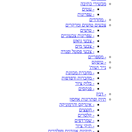
מכשירי כתיבה
- עטים
- עפרונות
- מחדדים
צבעים טושים ומרקרים
- טושים
- עפרונות צבעוניים
- צבעי גואש
- צבעי מים
- צבעי פסטל ופנדה
- מספריים
- טיפקס
נייר ושות'
- מחברת מכוונת
- מחברות ודפדפות
- בלוק ציור
- פנקסים
- דבק
תיוק ופתרונות אחסון
- אינדקס והרמוניקה
- חוצצים
- קלסרים
- שמרדפים
- תיקי ציור
- תיקיות אוגדנים ופולדרים