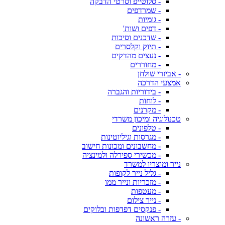
- סלוטייפ וסרטי הדבקה
- שמרדפים
- גומיות
- דפים ושות'
- שדכנים וסיכות
- תיוק וקלסרים
- נעצים מהדקים
- מחוררים
- אביזרי שולחן
אמצעי הדרכה
- בידוריות והגברה
- לוחות
- מקרנים
טכנולוגיה ומיכון משרדי
- טלפונים
- מגרסות וגיליוטינות
- מחשבונים ומכונות חישוב
- מכשירי ספירלה ולמינציה
נייר ומוצריו למשרד
- גליל נייר לקופות
- מזכריות ונייר ממו
- מעטפות
- נייר צילום
- פנקסים דפדפות ובלוקים
- עזרה ראשונה