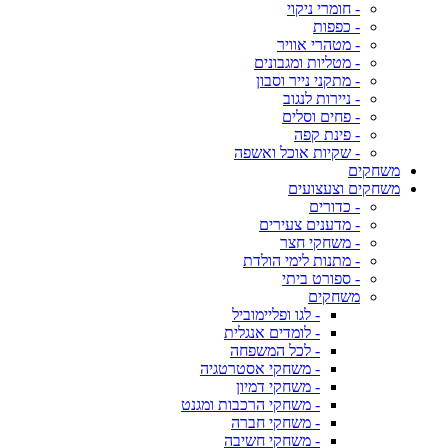
- חומרי ניקוי
- כפפות
- מטהרי אוויר
- מטליות ומגבונים
- מתקני נייר וסבון
- ניירות לנגוב
- פחים וסלים
- פינת קפה
- שקיות אוכל ואשפה
משחקים
משחקים וצעצועים
- כדורים
- מדענים צעירים
- משחקי חצר
- מתנות לימי הולדת
- ספורט ביתי
משחקים
- לגו ופליימוביל
- לומדים אנגלית
- לכל המשפחה
- משחקי אסטרטגיה
- משחקי דמיון
- משחקי הרכבות ומגנט
- משחקי חברה
- משחקי חשיבה