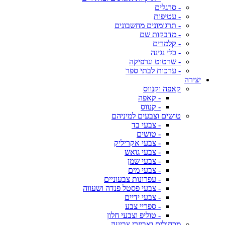
- סרגלים
- עטיפות
- תרגומונים מחשבונים
- מדבקות שם
- קלמרים
- כלי נגינה
- שרטוט וגרפיקה
- ערכות לבתי ספר
יצירה
קאפה וקנווס
- קאפה
- קנווס
טושים וצבעים למיניהם
- צבעי בד
- טושים
- צבעי אקריליק
- צבעי גואש
- צבעי שמן
- צבעי מים
- עפרונות צבעוניים
- צבעי פסטל פנדה ושעווה
- צבעי ידיים
- ספריי צבע
- טוליפ וצבעי חלון
מכחולים ואביזרי צביעה