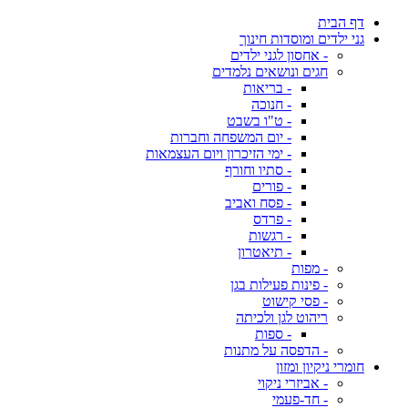
דף הבית
גני ילדים ומוסדות חינוך
- אחסון לגני ילדים
חגים ונושאים נלמדים
- בריאות
- חנוכה
- ט"ו בשבט
- יום המשפחה וחברות
- ימי הזיכרון ויום העצמאות
- סתיו וחורף
- פורים
- פסח ואביב
- פרדס
- רגשות
- תיאטרון
- מפות
- פינות פעילות בגן
- פסי קישוט
ריהוט לגן ולכיתה
- ספות
- הדפסה על מתנות
חומרי ניקיון ומזון
- אביזרי ניקוי
- חד-פעמי