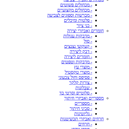
- מכחולים פשוטים
- מכחולים מקצועיים
- מברשות וספוגים לצביעה
- פלטות ומיכלים
- כני ציור
חומרים ואביזרי יצירה
- מדבקות עגולות
- סול
- קעקועי נצנצים
- דבק ליצירה
- חומרים ליצירה
- מדבקות וטפטים
- מוצרי עץ
- מוצרי טקסטיל
- פסיפס וחול צבעוני
- צורות קלקר
- שבלונות
- סלוטייפ וסרטי בד
מספריים ואביזרי חיתוך
- מספריים
- סכיני חיתוך
- גליוטינות
חרוזים ואביזרי תכשיטנות
- חרוזים