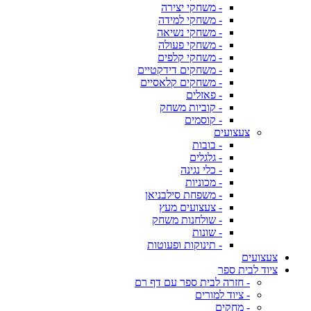
- משחקי יצירה
- משחקי למידה
- משחקי נשיאה
- משחקי פעולה
- משחקי קלפים
- משחקים דידקטיים
- משחקים קלאסיים
- פאזלים
- קוביות משחק
- קוסמים
צעצועים
- בובות
- גלגלים
- כלי נגינה
- מכוניות
- משפחת סילבניאן
- צעצועים מעץ
- שולחנות משחק
- שונות
- תינוקות ופעוטות
צעצועים
ציוד לבית ספר
- חזרה לבית ספר עם דף רם
- ציוד למורים
- מחקים