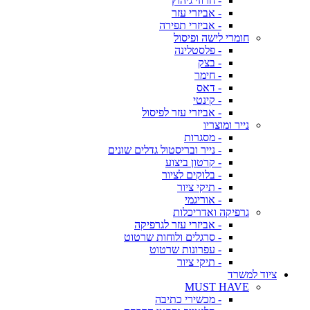
- חרוזי גיהוץ
- אביזרי עזר
- אביזרי תפירה
חומרי לישה ופיסול
- פלסטלינה
- בצק
- חימר
- דאס
- קינטי
- אביזרי עזר לפיסול
נייר ומוצריו
- מסגרות
- נייר ובריסטול גדלים שונים
- קרטון ביצוע
- בלוקים לציור
- תיקי ציור
- אוריגמי
גרפיקה ואדריכלות
- אביזרי עזר לגרפיקה
- סרגלים ולוחות שרטוט
- עפרונות שרטוט
- תיקי ציור
ציוד למשרד
MUST HAVE
- מכשירי כתיבה