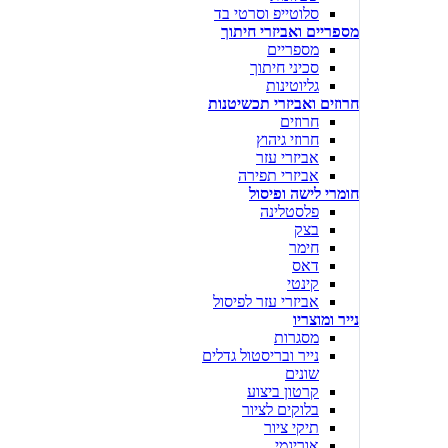
סלוטייפ וסרטי בד
מספריים ואביזרי חיתוך
מספריים
סכיני חיתוך
גליוטינות
חרוזים ואביזרי תכשיטנות
חרוזים
חרוזי גיהוץ
אביזרי עזר
אביזרי תפירה
חומרי לישה ופיסול
פלסטלינה
בצק
חימר
דאס
קינטי
אביזרי עזר לפיסול
נייר ומוצריו
מסגרות
נייר ובריסטול גדלים
שונים
קרטון ביצוע
בלוקים לציור
תיקי ציור
אוריגמי