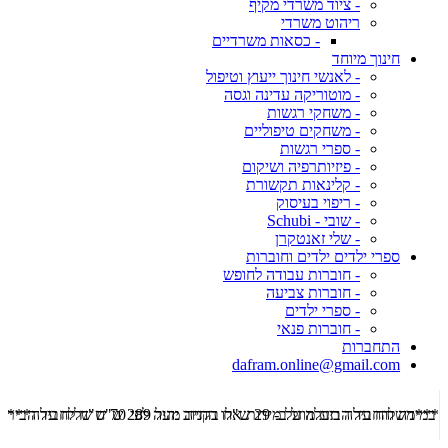
- ציוד משרדי מקיף
ריהוט משרדי
- כסאות משרדיים
חינוך מיוחד
- לאנשי חינוך ייעוץ וטיפול
- מוטוריקה עדינה וגסה
- משחקי רגשות
- משחקים טיפוליים
- ספרי רגשות
- פיזיותרפיה ושיקום
- קלינאות תקשורת
- ריפוי בעיסוק
- שובי - Schubi
- שלי זאנטקרן
ספרי ילדים ילדים וחוברות
- חוברות עבודה לחופש
- חוברות צביעה
- ספרי ילדים
- חוברות פנאי
התחברות
dafram.online@gmail.com
***משלוח עד הבית מוזל ב- 29 ש"ח בקניה מעל 289 ש"ח שליח עד הבית ***
***מש