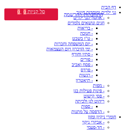
דף הבית
סל קניות
0
0
גני ילדים ומוסדות חינוך
התחברות \ הרשמה
- אחסון לגני ילדים
חגים ונושאים נלמדים
- בריאות
- חנוכה
- ט"ו בשבט
- יום המשפחה וחברות
- ימי הזיכרון ויום העצמאות
- סתיו וחורף
- פורים
- פסח ואביב
- פרדס
- רגשות
- תיאטרון
- מפות
- פינות פעילות בגן
- פסי קישוט
ריהוט לגן ולכיתה
- ספות
- הדפסה על מתנות
חומרי ניקיון ומזון
- אביזרי ניקוי
- חד-פעמי