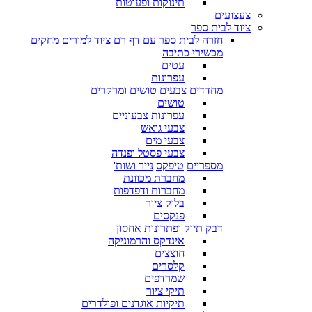
תינוקות ופעוטות
צעצועים
ציוד לבית ספר
חזרה לבית ספר עם דף רם
ציוד למורים
מחקים
מכשירי כתיבה
עטים
עפרונות
מחדדים
צבעים טושים ומרקרים
טושים
עפרונות צבעוניים
צבעי גואש
צבעי מים
צבעי פסטל ופנדה
מספריים
טיפקס
נייר ושות'
מחברת מכוונת
מחברות ודפדפות
בלוק ציור
פנקסים
דבק
תיוק ופתרונות אחסון
אינדקס והרמוניקה
חוצצים
קלסרים
שמרדפים
תיקי ציור
תיקיות אוגדנים ופולדרים