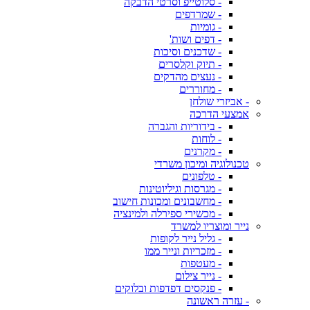
- סלוטייפ וסרטי הדבקה
- שמרדפים
- גומיות
- דפים ושות'
- שדכנים וסיכות
- תיוק וקלסרים
- נעצים מהדקים
- מחוררים
- אביזרי שולחן
אמצעי הדרכה
- בידוריות והגברה
- לוחות
- מקרנים
טכנולוגיה ומיכון משרדי
- טלפונים
- מגרסות וגיליוטינות
- מחשבונים ומכונות חישוב
- מכשירי ספירלה ולמינציה
נייר ומוצריו למשרד
- גליל נייר לקופות
- מזכריות ונייר ממו
- מעטפות
- נייר צילום
- פנקסים דפדפות ובלוקים
- עזרה ראשונה