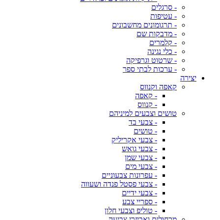
- סרגלים
- עטיפות
- תרגומונים מחשבונים
- מדבקות שם
- קלמרים
- כלי נגינה
- שרטוט וגרפיקה
- ערכות לבתי ספר
יצירה
קאפה וקנווס
- קאפה
- קנווס
טושים וצבעים למיניהם
- צבעי בד
- טושים
- צבעי אקריליק
- צבעי גואש
- צבעי שמן
- צבעי מים
- עפרונות צבעוניים
- צבעי פסטל פנדה ושעווה
- צבעי ידיים
- ספריי צבע
- טוליפ וצבעי חלון
מכחולים ואביזרי צביעה