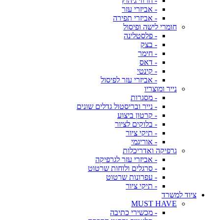
- חרוזי גיהוץ
- אביזרי עזר
- אביזרי תפירה
חומרי לישה ופיסול
- פלסטלינה
- בצק
- חימר
- דאס
- קינטי
- אביזרי עזר לפיסול
נייר ומוצריו
- מסגרות
- נייר ובריסטול גדלים שונים
- קרטון ביצוע
- בלוקים לציור
- תיקי ציור
- אוריגמי
גרפיקה ואדריכלות
- אביזרי עזר לגרפיקה
- סרגלים ולוחות שרטוט
- עפרונות שרטוט
- תיקי ציור
ציוד למשרד
MUST HAVE
- מכשירי כתיבה