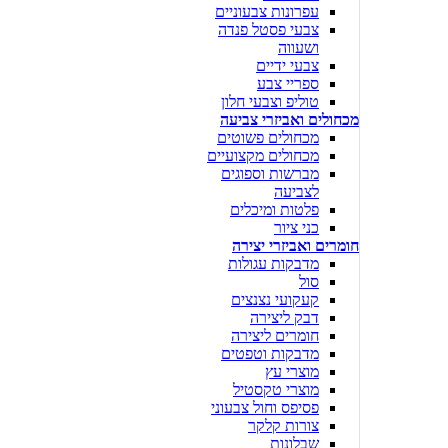
עפרונות צבעוניים
צבעי פסטל פנדה
ושעווה
צבעי ידיים
ספריי צבע
טוליפ וצבעי חלון
מכחולים ואביזרי צביעה
מכחולים פשוטים
מכחולים מקצועיים
מברשות וספוגים
לצביעה
פלטות ומיכלים
כני ציור
חומרים ואביזרי יצירה
מדבקות עגולות
סול
קעקועי נצנצים
דבק ליצירה
חומרים ליצירה
מדבקות וטפטים
מוצרי עץ
מוצרי טקסטיל
פסיפס וחול צבעוני
צורות קלקר
שבלונות