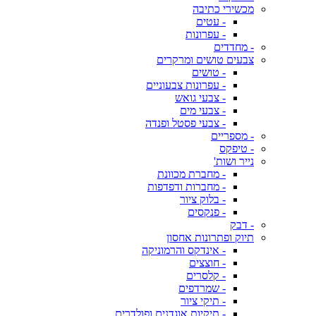
מכשירי כתיבה
- עטים
- עפרונות
- מחדדים
צבעים טושים ומרקרים
- טושים
- עפרונות צבעוניים
- צבעי גואש
- צבעי מים
- צבעי פסטל ופנדה
- מספריים
- טיפקס
נייר ושות'
- מחברת מכוונת
- מחברות ודפדפות
- בלוק ציור
- פנקסים
- דבק
תיוק ופתרונות אחסון
- אינדקס והרמוניקה
- חוצצים
- קלסרים
- שמרדפים
- תיקי ציור
- תיקיות אוגדנים ופולדרים