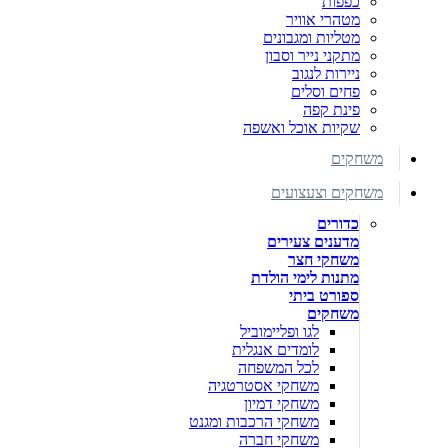
כפפות
מטהרי אוויר
מטליות ומגבונים
מתקני נייר וסבון
ניירות לנגוב
פחים וסלים
פינת קפה
שקיות אוכל ואשפה
משחקים
משחקים וצעצועים
כדורים
מדענים צעירים
משחקי חצר
מתנות לימי הולדת
ספורט ביתי
משחקים
לגו ופליימוביל
לומדים אנגלית
לכל המשפחה
משחקי אסטרטגיה
משחקי דמיון
משחקי הרכבות ומגנט
משחקי חברה