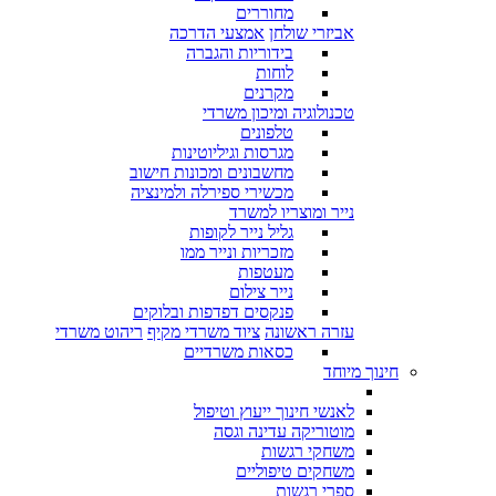
מחוררים
אביזרי שולחן
אמצעי הדרכה
בידוריות והגברה
לוחות
מקרנים
טכנולוגיה ומיכון משרדי
טלפונים
מגרסות וגיליוטינות
מחשבונים ומכונות חישוב
מכשירי ספירלה ולמינציה
נייר ומוצריו למשרד
גליל נייר לקופות
מזכריות ונייר ממו
מעטפות
נייר צילום
פנקסים דפדפות ובלוקים
עזרה ראשונה
ציוד משרדי מקיף
ריהוט משרדי
כסאות משרדיים
חינוך מיוחד
לאנשי חינוך ייעוץ וטיפול
מוטוריקה עדינה וגסה
משחקי רגשות
משחקים טיפוליים
ספרי רגשות