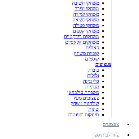
משחקי חשיבה
משחקי יצירה
משחקי למידה
משחקי נשיאה
משחקי פעולה
משחקי קלפים
משחקים דידקטיים
משחקים קלאסיים
פאזלים
קוביות משחק
קוסמים
צעצועים
בובות
גלגלים
כלי נגינה
מכוניות
משפחת סילבניאן
צעצועים מעץ
שולחנות משחק
שונות
תינוקות ופעוטות
צעצועים
ציוד לבית ספר