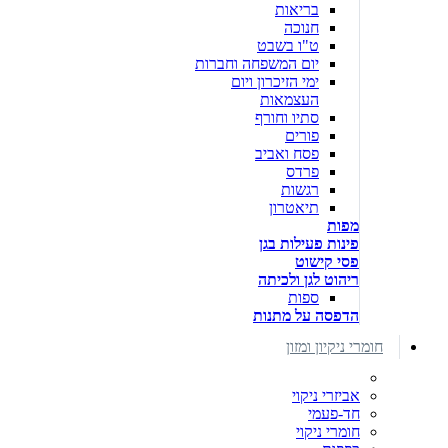
בריאות
חנוכה
ט"ו בשבט
יום המשפחה וחברות
ימי הזיכרון ויום
העצמאות
סתיו וחורף
פורים
פסח ואביב
פרדס
רגשות
תיאטרון
מפות
פינות פעילות בגן
פסי קישוט
ריהוט לגן ולכיתה
ספות
הדפסה על מתנות
חומרי ניקיון ומזון
אביזרי ניקוי
חד-פעמי
חומרי ניקוי