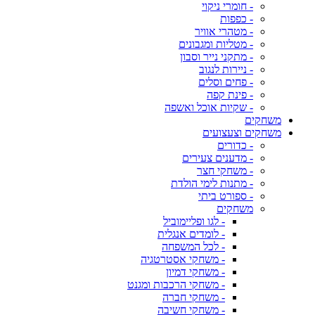
- חומרי ניקוי
- כפפות
- מטהרי אוויר
- מטליות ומגבונים
- מתקני נייר וסבון
- ניירות לנגוב
- פחים וסלים
- פינת קפה
- שקיות אוכל ואשפה
משחקים
משחקים וצעצועים
- כדורים
- מדענים צעירים
- משחקי חצר
- מתנות לימי הולדת
- ספורט ביתי
משחקים
- לגו ופליימוביל
- לומדים אנגלית
- לכל המשפחה
- משחקי אסטרטגיה
- משחקי דמיון
- משחקי הרכבות ומגנט
- משחקי חברה
- משחקי חשיבה