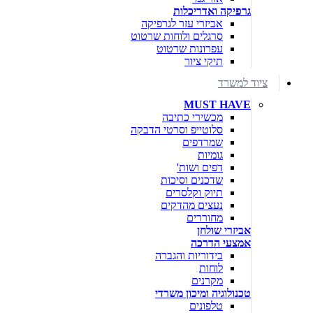
גרפיקה ואדריכלות
אביזרי עזר לגרפיקה
סרגלים ולוחות שרטוט
עפרונות שרטוט
תיקי ציור
ציוד למשרד
MUST HAVE
מכשירי כתיבה
סלוטייפ וסרטי הדבקה
שמרדפים
גומיות
דפים ושות'
שדכנים וסיכות
תיוק וקלסרים
נעצים מהדקים
מחוררים
אביזרי שולחן
אמצעי הדרכה
בידוריות והגברה
לוחות
מקרנים
טכנולוגיה ומיכון משרדי
טלפונים