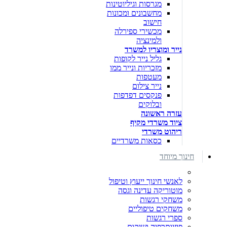
מגרסות וגיליוטינות
מחשבונים ומכונות
חישוב
מכשירי ספירלה
ולמינציה
נייר ומוצריו למשרד
גליל נייר לקופות
מזכריות ונייר ממו
מעטפות
נייר צילום
פנקסים דפדפות
ובלוקים
עזרה ראשונה
ציוד משרדי מקיף
ריהוט משרדי
כסאות משרדיים
חינוך מיוחד
לאנשי חינוך ייעוץ וטיפול
מוטוריקה עדינה וגסה
משחקי רגשות
משחקים טיפוליים
ספרי רגשות
פיזיותרפיה ושיקום