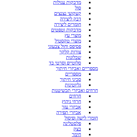
מדבקות עגולות
סול
קעקועי נצנצים
דבק ליצירה
חומרים ליצירה
מדבקות וטפטים
מוצרי עץ
מוצרי טקסטיל
פסיפס וחול צבעוני
צורות קלקר
שבלונות
סלוטייפ וסרטי בד
מספריים ואביזרי חיתוך
מספריים
סכיני חיתוך
גליוטינות
חרוזים ואביזרי תכשיטנות
חרוזים
חרוזי גיהוץ
אביזרי עזר
אביזרי תפירה
חומרי לישה ופיסול
פלסטלינה
בצק
חימר