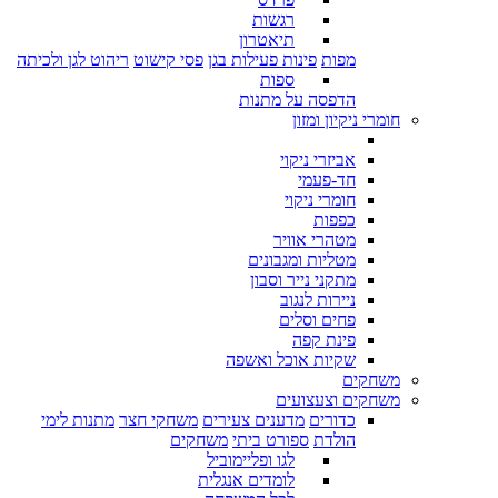
רגשות
תיאטרון
מפות
פינות פעילות בגן
פסי קישוט
ריהוט לגן ולכיתה
ספות
הדפסה על מתנות
חומרי ניקיון ומזון
אביזרי ניקוי
חד-פעמי
חומרי ניקוי
כפפות
מטהרי אוויר
מטליות ומגבונים
מתקני נייר וסבון
ניירות לנגוב
פחים וסלים
פינת קפה
שקיות אוכל ואשפה
משחקים
משחקים וצעצועים
כדורים
מדענים צעירים
משחקי חצר
מתנות לימי
הולדת
ספורט ביתי
משחקים
לגו ופליימוביל
לומדים אנגלית