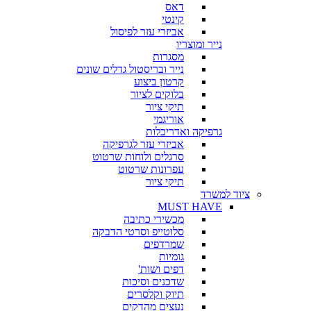
דאס
קינטי
אביזרי עזר לפיסול
נייר ומוצריו
מסגרות
נייר ובריסטול גדלים שונים
קרטון ביצוע
בלוקים לציור
תיקי ציור
אוריגמי
גרפיקה ואדריכלות
אביזרי עזר לגרפיקה
סרגלים ולוחות שרטוט
עפרונות שרטוט
תיקי ציור
ציוד למשרד
MUST HAVE
מכשירי כתיבה
סלוטייפ וסרטי הדבקה
שמרדפים
גומיות
דפים ושות'
שדכנים וסיכות
תיוק וקלסרים
נעצים מהדקים