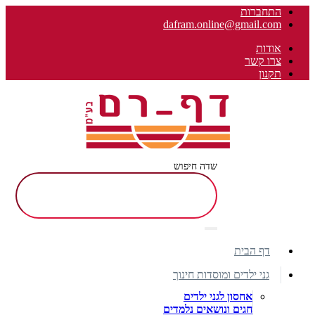
התחברות
dafram.online@gmail.com
אודות
צרו קשר
תקנון
שדה חיפוש
דף הבית
גני ילדים ומוסדות חינוך
אחסון לגני ילדים
חגים ונושאים נלמדים