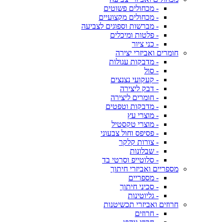
- מכחולים פשוטים
- מכחולים מקצועיים
- מברשות וספוגים לצביעה
- פלטות ומיכלים
- כני ציור
חומרים ואביזרי יצירה
- מדבקות עגולות
- סול
- קעקועי נצנצים
- דבק ליצירה
- חומרים ליצירה
- מדבקות וטפטים
- מוצרי עץ
- מוצרי טקסטיל
- פסיפס וחול צבעוני
- צורות קלקר
- שבלונות
- סלוטייפ וסרטי בד
מספריים ואביזרי חיתוך
- מספריים
- סכיני חיתוך
- גליוטינות
חרוזים ואביזרי תכשיטנות
- חרוזים