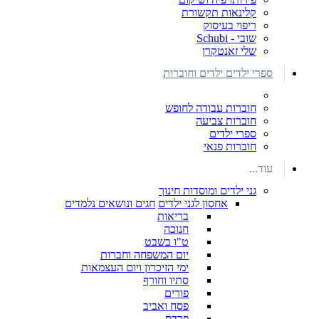
קלינאות תקשורת
ריפוי בעיסוק
שובי - Schubi
שלי זאנטקרן
ספרי ילדים ילדים וחוברות
חוברות עבודה לחופש
חוברות צביעה
ספרי ילדים
חוברות פנאי
עוד...
גני ילדים ומוסדות חינוך
אחסון לגני ילדים
חגים ונושאים נלמדים
בריאות
חנוכה
ט"ו בשבט
יום המשפחה וחברות
ימי הזיכרון ויום העצמאות
סתיו וחורף
פורים
פסח ואביב
פרדס