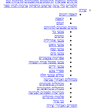
סרגלים
עטיפות
תרגומונים מחשבונים
מדבקות שם
קלמרים
כלי נגינה
שרטוט וגרפיקה
ערכות לבתי ספר
יצירה
קאפה וקנווס
קאפה
קנווס
טושים וצבעים למיניהם
צבעי בד
טושים
צבעי אקריליק
צבעי גואש
צבעי שמן
צבעי מים
עפרונות צבעוניים
צבעי פסטל פנדה ושעווה
צבעי ידיים
ספריי צבע
טוליפ וצבעי חלון
מכחולים ואביזרי צביעה
מכחולים פשוטים
מכחולים מקצועיים
מברשות וספוגים לצביעה
פלטות ומיכלים
כני ציור
חומרים ואביזרי יצירה