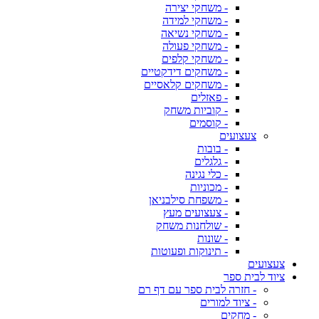
- משחקי יצירה
- משחקי למידה
- משחקי נשיאה
- משחקי פעולה
- משחקי קלפים
- משחקים דידקטיים
- משחקים קלאסיים
- פאזלים
- קוביות משחק
- קוסמים
צעצועים
- בובות
- גלגלים
- כלי נגינה
- מכוניות
- משפחת סילבניאן
- צעצועים מעץ
- שולחנות משחק
- שונות
- תינוקות ופעוטות
צעצועים
ציוד לבית ספר
- חזרה לבית ספר עם דף רם
- ציוד למורים
- מחקים