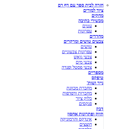
חזרה לבית ספר עם דף רם
ציוד למורים
מחקים
מכשירי כתיבה
עטים
עפרונות
מחדדים
צבעים טושים ומרקרים
טושים
עפרונות צבעוניים
צבעי גואש
צבעי מים
צבעי פסטל ופנדה
מספריים
טיפקס
נייר ושות'
מחברת מכוונת
מחברות ודפדפות
בלוק ציור
פנקסים
דבק
תיוק ופתרונות אחסון
אינדקס והרמוניקה
חוצצים