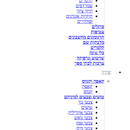
קלסרים
שמרדפים
תיקי ציור
תיקיות אוגדנים
ופולדרים
סרגלים
עטיפות
תרגומונים מחשבונים
מדבקות שם
קלמרים
כלי נגינה
שרטוט וגרפיקה
ערכות לבתי ספר
יצירה
קאפה וקנווס
קאפה
קנווס
טושים וצבעים למיניהם
צבעי בד
טושים
צבעי אקריליק
צבעי גואש
צבעי שמן
צבעי מים