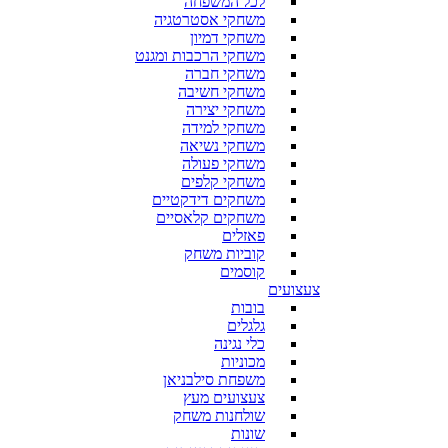
לכל המשפחה
משחקי אסטרטגיה
משחקי דמיון
משחקי הרכבות ומגנט
משחקי חברה
משחקי חשיבה
משחקי יצירה
משחקי למידה
משחקי נשיאה
משחקי פעולה
משחקי קלפים
משחקים דידקטיים
משחקים קלאסיים
פאזלים
קוביות משחק
קוסמים
צעצועים
בובות
גלגלים
כלי נגינה
מכוניות
משפחת סילבניאן
צעצועים מעץ
שולחנות משחק
שונות