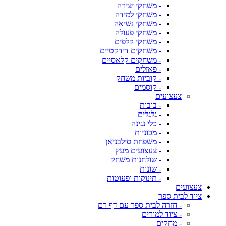
- משחקי יצירה
- משחקי למידה
- משחקי נשיאה
- משחקי פעולה
- משחקי קלפים
- משחקים דידקטיים
- משחקים קלאסיים
- פאזלים
- קוביות משחק
- קוסמים
צעצועים
- בובות
- גלגלים
- כלי נגינה
- מכוניות
- משפחת סילבניאן
- צעצועים מעץ
- שולחנות משחק
- שונות
- תינוקות ופעוטות
צעצועים
ציוד לבית ספר
- חזרה לבית ספר עם דף רם
- ציוד למורים
- מחקים