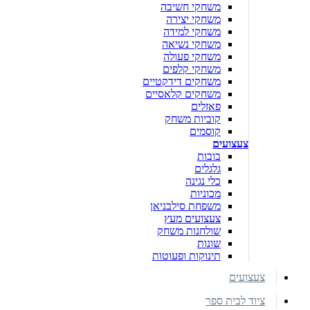
משחקי חשיבה
משחקי יצירה
משחקי למידה
משחקי נשיאה
משחקי פעולה
משחקי קלפים
משחקים דידקטיים
משחקים קלאסיים
פאזלים
קוביות משחק
קוסמים
צעצועים
בובות
גלגלים
כלי נגינה
מכוניות
משפחת סילבניאן
צעצועים מעץ
שולחנות משחק
שונות
תינוקות ופעוטות
צעצועים
ציוד לבית ספר