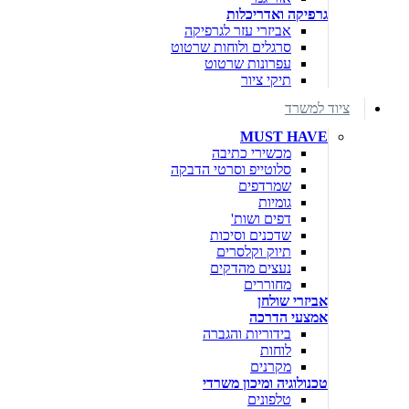
גרפיקה ואדריכלות
אביזרי עזר לגרפיקה
סרגלים ולוחות שרטוט
עפרונות שרטוט
תיקי ציור
ציוד למשרד
MUST HAVE
מכשירי כתיבה
סלוטייפ וסרטי הדבקה
שמרדפים
גומיות
דפים ושות'
שדכנים וסיכות
תיוק וקלסרים
נעצים מהדקים
מחוררים
אביזרי שולחן
אמצעי הדרכה
בידוריות והגברה
לוחות
מקרנים
טכנולוגיה ומיכון משרדי
טלפונים