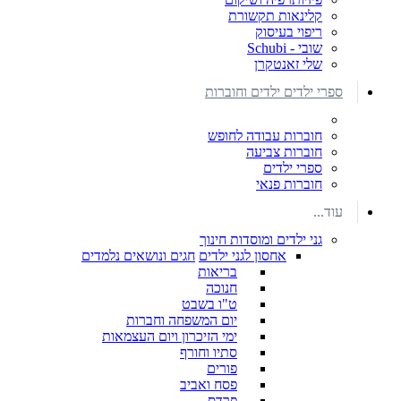
קלינאות תקשורת
ריפוי בעיסוק
שובי - Schubi
שלי זאנטקרן
ספרי ילדים ילדים וחוברות
חוברות עבודה לחופש
חוברות צביעה
ספרי ילדים
חוברות פנאי
עוד...
גני ילדים ומוסדות חינוך
אחסון לגני ילדים
חגים ונושאים נלמדים
בריאות
חנוכה
ט"ו בשבט
יום המשפחה וחברות
ימי הזיכרון ויום העצמאות
סתיו וחורף
פורים
פסח ואביב
פרדס