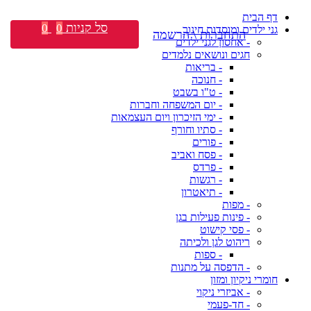
דף הבית
סל קניות
0
0
גני ילדים ומוסדות חינוך
התחברות \ הרשמה
- אחסון לגני ילדים
חגים ונושאים נלמדים
- בריאות
- חנוכה
- ט"ו בשבט
- יום המשפחה וחברות
- ימי הזיכרון ויום העצמאות
- סתיו וחורף
- פורים
- פסח ואביב
- פרדס
- רגשות
- תיאטרון
- מפות
- פינות פעילות בגן
- פסי קישוט
ריהוט לגן ולכיתה
- ספות
- הדפסה על מתנות
חומרי ניקיון ומזון
- אביזרי ניקוי
- חד-פעמי