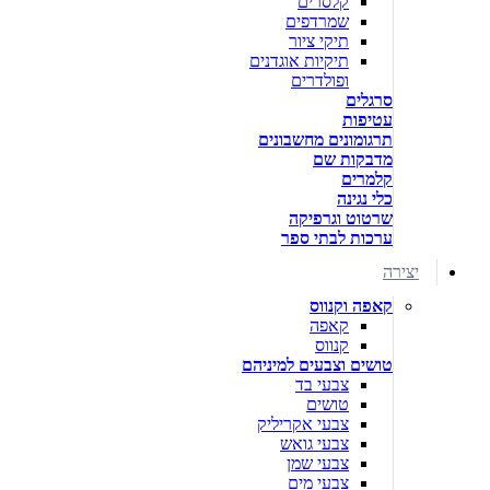
קלסרים
שמרדפים
תיקי ציור
תיקיות אוגדנים
ופולדרים
סרגלים
עטיפות
תרגומונים מחשבונים
מדבקות שם
קלמרים
כלי נגינה
שרטוט וגרפיקה
ערכות לבתי ספר
יצירה
קאפה וקנווס
קאפה
קנווס
טושים וצבעים למיניהם
צבעי בד
טושים
צבעי אקריליק
צבעי גואש
צבעי שמן
צבעי מים