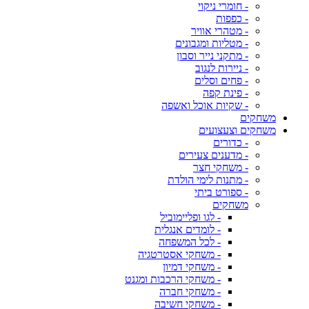
- חומרי ניקוי
- כפפות
- מטהרי אוויר
- מטליות ומגבונים
- מתקני נייר וסבון
- ניירות לנגוב
- פחים וסלים
- פינת קפה
- שקיות אוכל ואשפה
משחקים
משחקים וצעצועים
- כדורים
- מדענים צעירים
- משחקי חצר
- מתנות לימי הולדת
- ספורט ביתי
משחקים
- לגו ופליימוביל
- לומדים אנגלית
- לכל המשפחה
- משחקי אסטרטגיה
- משחקי דמיון
- משחקי הרכבות ומגנט
- משחקי חברה
- משחקי חשיבה