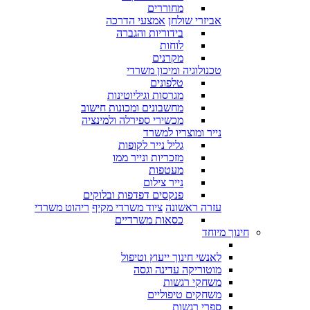
מחוררים
אביזרי שולחן
אמצעי הדרכה
בידוריות והגברה
לוחות
מקרנים
טכנולוגיה ומיכון משרדי
טלפונים
מגרסות וגיליוטינות
מחשבונים ומכונות חישוב
מכשירי ספירלה ולמינציה
נייר ומוצריו למשרד
גליל נייר לקופות
מזכריות ונייר ממו
מעטפות
נייר צילום
פנקסים דפדפות ובלוקים
עזרה ראשונה
ציוד משרדי מקיף
ריהוט משרדי
כסאות משרדיים
חינוך מיוחד
לאנשי חינוך ייעוץ וטיפול
מוטוריקה עדינה וגסה
משחקי רגשות
משחקים טיפוליים
ספרי רגשות