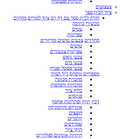
תינוקות ופעוטות
צעצועים
ציוד לבית ספר
חזרה לבית ספר עם דף רם
ציוד למורים
מחקים
מכשירי כתיבה
עטים
עפרונות
מחדדים
צבעים טושים ומרקרים
טושים
עפרונות צבעוניים
צבעי גואש
צבעי מים
צבעי פסטל ופנדה
מספריים
טיפקס
נייר ושות'
מחברת מכוונת
מחברות ודפדפות
בלוק ציור
פנקסים
דבק
תיוק ופתרונות אחסון
אינדקס והרמוניקה
חוצצים
קלסרים
שמרדפים
תיקי ציור
תיקיות אוגדנים ופולדרים