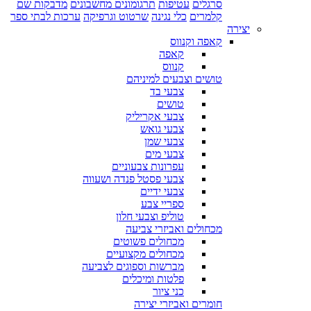
סרגלים
עטיפות
תרגומונים מחשבונים
מדבקות שם
קלמרים
כלי נגינה
שרטוט וגרפיקה
ערכות לבתי ספר
יצירה
קאפה וקנווס
קאפה
קנווס
טושים וצבעים למיניהם
צבעי בד
טושים
צבעי אקריליק
צבעי גואש
צבעי שמן
צבעי מים
עפרונות צבעוניים
צבעי פסטל פנדה ושעווה
צבעי ידיים
ספריי צבע
טוליפ וצבעי חלון
מכחולים ואביזרי צביעה
מכחולים פשוטים
מכחולים מקצועיים
מברשות וספוגים לצביעה
פלטות ומיכלים
כני ציור
חומרים ואביזרי יצירה