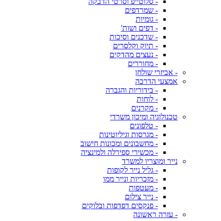
- סלוטייפ וסרטי הדבקה
- שמרדפים
- גומיות
- דפים ושות'
- שדכנים וסיכות
- תיוק וקלסרים
- נעצים מהדקים
- מחוררים
- אביזרי שולחן
אמצעי הדרכה
- בידוריות והגברה
- לוחות
- מקרנים
טכנולוגיה ומיכון משרדי
- טלפונים
- מגרסות וגיליוטינות
- מחשבונים ומכונות חישוב
- מכשירי ספירלה ולמינציה
נייר ומוצריו למשרד
- גליל נייר לקופות
- מזכריות ונייר ממו
- מעטפות
- נייר צילום
- פנקסים דפדפות ובלוקים
- עזרה ראשונה