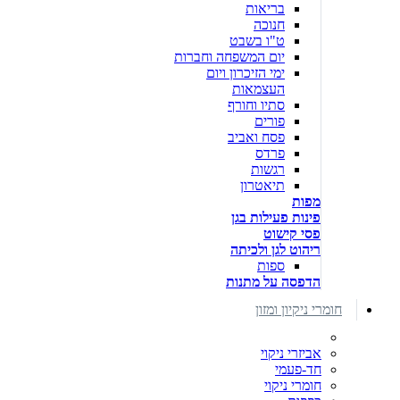
בריאות
חנוכה
ט"ו בשבט
יום המשפחה וחברות
ימי הזיכרון ויום
העצמאות
סתיו וחורף
פורים
פסח ואביב
פרדס
רגשות
תיאטרון
מפות
פינות פעילות בגן
פסי קישוט
ריהוט לגן ולכיתה
ספות
הדפסה על מתנות
חומרי ניקיון ומזון
אביזרי ניקוי
חד-פעמי
חומרי ניקוי