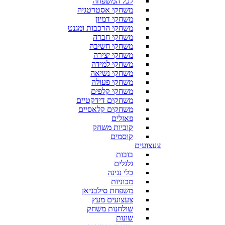
לכל המשפחה
משחקי אסטרטגיה
משחקי דמיון
משחקי הרכבות ומגנט
משחקי חברה
משחקי חשיבה
משחקי יצירה
משחקי למידה
משחקי נשיאה
משחקי פעולה
משחקי קלפים
משחקים דידקטיים
משחקים קלאסיים
פאזלים
קוביות משחק
קוסמים
צעצועים
בובות
גלגלים
כלי נגינה
מכוניות
משפחת סילבניאן
צעצועים מעץ
שולחנות משחק
שונות