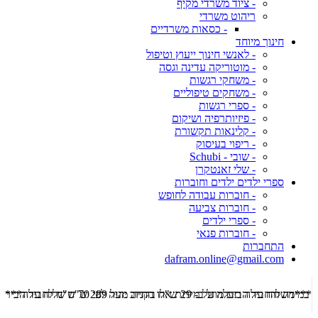
- ציוד משרדי מקיף
ריהוט משרדי
- כסאות משרדיים
חינוך מיוחד
- לאנשי חינוך ייעוץ וטיפול
- מוטוריקה עדינה וגסה
- משחקי רגשות
- משחקים טיפוליים
- ספרי רגשות
- פיזיותרפיה ושיקום
- קלינאות תקשורת
- ריפוי בעיסוק
- שובי - Schubi
- שלי זאנטקרן
ספרי ילדים ילדים וחוברות
- חוברות עבודה לחופש
- חוברות צביעה
- ספרי ילדים
- חוברות פנאי
התחברות
dafram.online@gmail.com
***משלוח עד הבית מוזל ב- 29 ש"ח בקניה מעל 289 ש"ח שליח עד הבית ***
***מש