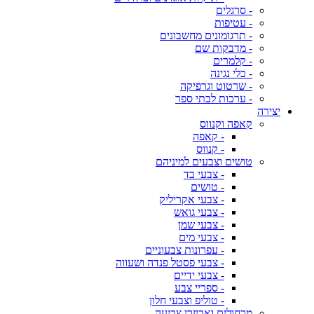
- סרגלים
- עטיפות
- תרגומונים מחשבונים
- מדבקות שם
- קלמרים
- כלי נגינה
- שרטוט וגרפיקה
- ערכות לבתי ספר
יצירה
קאפה וקנווס
- קאפה
- קנווס
טושים וצבעים למיניהם
- צבעי בד
- טושים
- צבעי אקריליק
- צבעי גואש
- צבעי שמן
- צבעי מים
- עפרונות צבעוניים
- צבעי פסטל פנדה ושעווה
- צבעי ידיים
- ספריי צבע
- טוליפ וצבעי חלון
מכחולים ואביזרי צביעה