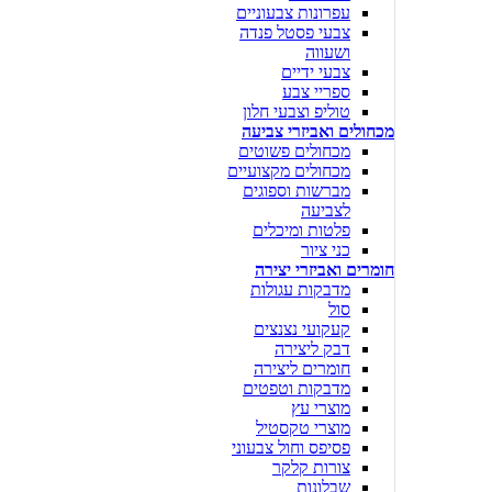
עפרונות צבעוניים
צבעי פסטל פנדה
ושעווה
צבעי ידיים
ספריי צבע
טוליפ וצבעי חלון
מכחולים ואביזרי צביעה
מכחולים פשוטים
מכחולים מקצועיים
מברשות וספוגים
לצביעה
פלטות ומיכלים
כני ציור
חומרים ואביזרי יצירה
מדבקות עגולות
סול
קעקועי נצנצים
דבק ליצירה
חומרים ליצירה
מדבקות וטפטים
מוצרי עץ
מוצרי טקסטיל
פסיפס וחול צבעוני
צורות קלקר
שבלונות