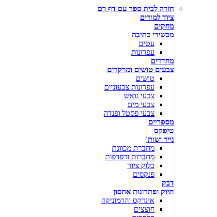
חזרה לבית ספר עם דף רם
ציוד למורים
מחקים
מכשירי כתיבה
עטים
עפרונות
מחדדים
צבעים טושים ומרקרים
טושים
עפרונות צבעוניים
צבעי גואש
צבעי מים
צבעי פסטל ופנדה
מספריים
טיפקס
נייר ושות'
מחברת מכוונת
מחברות ודפדפות
בלוק ציור
פנקסים
דבק
תיוק ופתרונות אחסון
אינדקס והרמוניקה
חוצצים