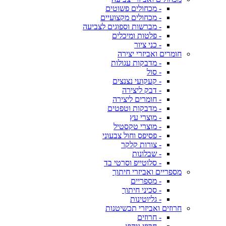
- מכחולים פשוטים
- מכחולים מקצועיים
- מברשות וספוגים לצביעה
- פלטות ומיכלים
- כני ציור
חומרים ואביזרי יצירה
- מדבקות עגולות
- סול
- קעקועי נצנצים
- דבק ליצירה
- חומרים ליצירה
- מדבקות וטפטים
- מוצרי עץ
- מוצרי טקסטיל
- פסיפס וחול צבעוני
- צורות קלקר
- שבלונות
- סלוטייפ וסרטי בד
מספריים ואביזרי חיתוך
- מספריים
- סכיני חיתוך
- גליוטינות
חרוזים ואביזרי תכשיטנות
- חרוזים