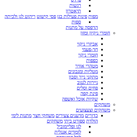
רגשות
תיאטרון
מפות
פינות פעילות בגן
פסי קישוט
ריהוט לגן ולכיתה
ספות
הדפסה על מתנות
חומרי ניקיון ומזון
אביזרי ניקוי
חד-פעמי
חומרי ניקוי
כפפות
מטהרי אוויר
מטליות ומגבונים
מתקני נייר וסבון
ניירות לנגוב
פחים וסלים
פינת קפה
שקיות אוכל ואשפה
משחקים
משחקים וצעצועים
כדורים
מדענים צעירים
משחקי חצר
מתנות לימי
הולדת
ספורט ביתי
משחקים
לגו ופליימוביל
לומדים אנגלית