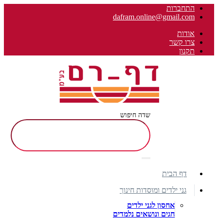
התחברות
dafram.online@gmail.com
אודות
צרו קשר
תקנון
שדה חיפוש
דף הבית
גני ילדים ומוסדות חינוך
אחסון לגני ילדים
חגים ונושאים נלמדים