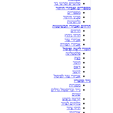
סלוטייפ וסרטי בד
מספריים ואביזרי חיתוך
מספריים
סכיני חיתוך
גליוטינות
חרוזים ואביזרי תכשיטנות
חרוזים
חרוזי גיהוץ
אביזרי עזר
אביזרי תפירה
חומרי לישה ופיסול
פלסטלינה
בצק
חימר
דאס
קינטי
אביזרי עזר לפיסול
נייר ומוצריו
מסגרות
נייר ובריסטול גדלים
שונים
קרטון ביצוע
בלוקים לציור
תיקי ציור
אוריגמי