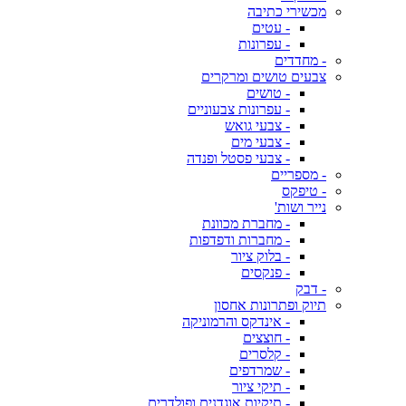
מכשירי כתיבה
- עטים
- עפרונות
- מחדדים
צבעים טושים ומרקרים
- טושים
- עפרונות צבעוניים
- צבעי גואש
- צבעי מים
- צבעי פסטל ופנדה
- מספריים
- טיפקס
נייר ושות'
- מחברת מכוונת
- מחברות ודפדפות
- בלוק ציור
- פנקסים
- דבק
תיוק ופתרונות אחסון
- אינדקס והרמוניקה
- חוצצים
- קלסרים
- שמרדפים
- תיקי ציור
- תיקיות אוגדנים ופולדרים