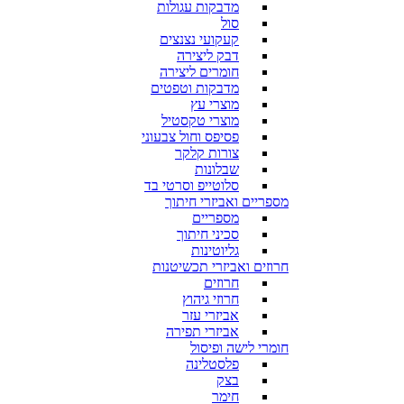
מדבקות עגולות
סול
קעקועי נצנצים
דבק ליצירה
חומרים ליצירה
מדבקות וטפטים
מוצרי עץ
מוצרי טקסטיל
פסיפס וחול צבעוני
צורות קלקר
שבלונות
סלוטייפ וסרטי בד
מספריים ואביזרי חיתוך
מספריים
סכיני חיתוך
גליוטינות
חרוזים ואביזרי תכשיטנות
חרוזים
חרוזי גיהוץ
אביזרי עזר
אביזרי תפירה
חומרי לישה ופיסול
פלסטלינה
בצק
חימר