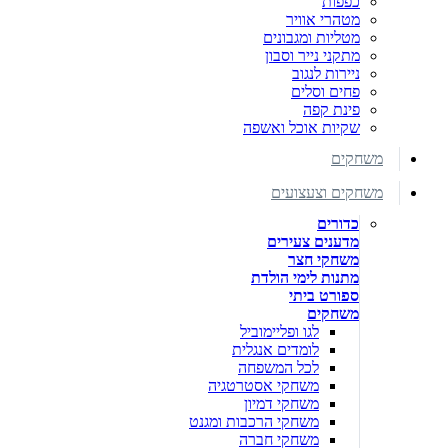
כפפות
מטהרי אוויר
מטליות ומגבונים
מתקני נייר וסבון
ניירות לנגוב
פחים וסלים
פינת קפה
שקיות אוכל ואשפה
משחקים
משחקים וצעצועים
כדורים
מדענים צעירים
משחקי חצר
מתנות לימי הולדת
ספורט ביתי
משחקים
לגו ופליימוביל
לומדים אנגלית
לכל המשפחה
משחקי אסטרטגיה
משחקי דמיון
משחקי הרכבות ומגנט
משחקי חברה