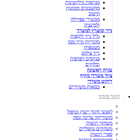
מגרסות וגיליוטינות
מחשבונים ומכונות
חישוב
מכשירי ספירלה
ולמינציה
נייר ומוצריו למשרד
גליל נייר לקופות
מזכריות ונייר ממו
מעטפות
נייר צילום
פנקסים דפדפות
ובלוקים
עזרה ראשונה
ציוד משרדי מקיף
ריהוט משרדי
כסאות משרדיים
חינוך מיוחד
לאנשי חינוך ייעוץ וטיפול
מוטוריקה עדינה וגסה
משחקי רגשות
משחקים טיפוליים
ספרי רגשות
פיזיותרפיה ושיקום