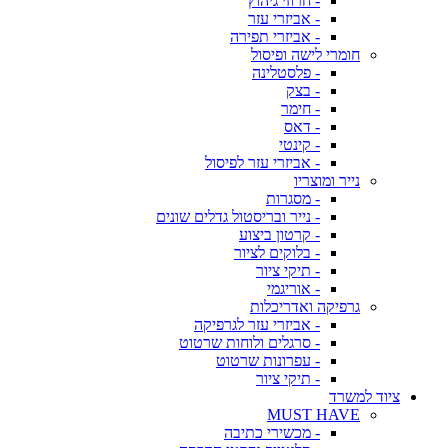
- חרוזי גיהוץ
- אביזרי עזר
- אביזרי תפירה
חומרי לישה ופיסול
- פלסטלינה
- בצק
- חימר
- דאס
- קינטי
- אביזרי עזר לפיסול
נייר ומוצריו
- מסגרות
- נייר ובריסטול גדלים שונים
- קרטון ביצוע
- בלוקים לציור
- תיקי ציור
- אוריגמי
גרפיקה ואדריכלות
- אביזרי עזר לגרפיקה
- סרגלים ולוחות שרטוט
- עפרונות שרטוט
- תיקי ציור
ציוד למשרד
MUST HAVE
- מכשירי כתיבה