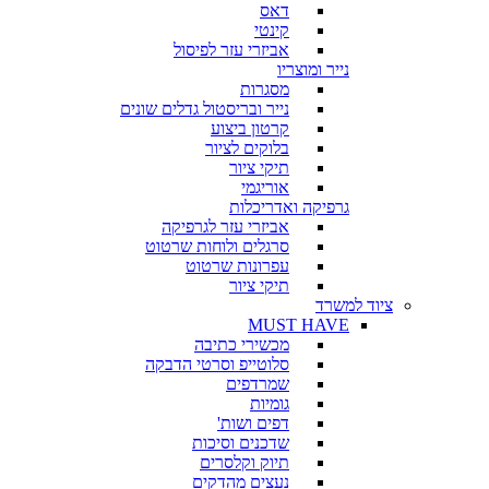
דאס
קינטי
אביזרי עזר לפיסול
נייר ומוצריו
מסגרות
נייר ובריסטול גדלים שונים
קרטון ביצוע
בלוקים לציור
תיקי ציור
אוריגמי
גרפיקה ואדריכלות
אביזרי עזר לגרפיקה
סרגלים ולוחות שרטוט
עפרונות שרטוט
תיקי ציור
ציוד למשרד
MUST HAVE
מכשירי כתיבה
סלוטייפ וסרטי הדבקה
שמרדפים
גומיות
דפים ושות'
שדכנים וסיכות
תיוק וקלסרים
נעצים מהדקים