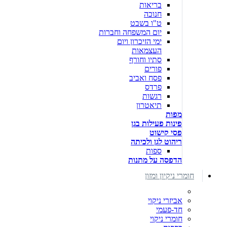
בריאות
חנוכה
ט"ו בשבט
יום המשפחה וחברות
ימי הזיכרון ויום
העצמאות
סתיו וחורף
פורים
פסח ואביב
פרדס
רגשות
תיאטרון
מפות
פינות פעילות בגן
פסי קישוט
ריהוט לגן ולכיתה
ספות
הדפסה על מתנות
חומרי ניקיון ומזון
אביזרי ניקוי
חד-פעמי
חומרי ניקוי