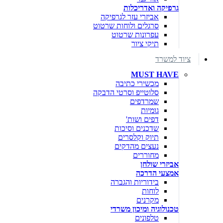
גרפיקה ואדריכלות
אביזרי עזר לגרפיקה
סרגלים ולוחות שרטוט
עפרונות שרטוט
תיקי ציור
ציוד למשרד
MUST HAVE
מכשירי כתיבה
סלוטייפ וסרטי הדבקה
שמרדפים
גומיות
דפים ושות'
שדכנים וסיכות
תיוק וקלסרים
נעצים מהדקים
מחוררים
אביזרי שולחן
אמצעי הדרכה
בידוריות והגברה
לוחות
מקרנים
טכנולוגיה ומיכון משרדי
טלפונים