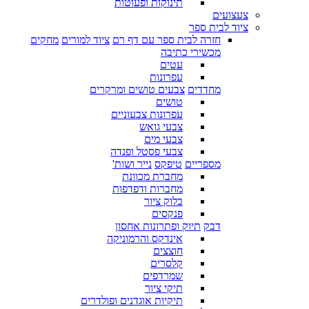
תינוקות ופעוטות
צעצועים
ציוד לבית ספר
חזרה לבית ספר עם דף רם
ציוד למורים
מחקים
מכשירי כתיבה
עטים
עפרונות
מחדדים
צבעים טושים ומרקרים
טושים
עפרונות צבעוניים
צבעי גואש
צבעי מים
צבעי פסטל ופנדה
מספריים
טיפקס
נייר ושות'
מחברת מכוונת
מחברות ודפדפות
בלוק ציור
פנקסים
דבק
תיוק ופתרונות אחסון
אינדקס והרמוניקה
חוצצים
קלסרים
שמרדפים
תיקי ציור
תיקיות אוגדנים ופולדרים