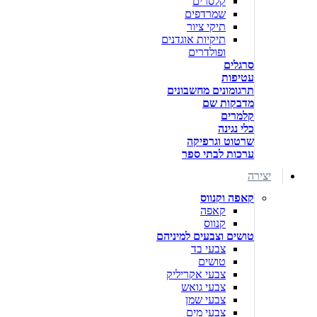
קלסרים
שמרדפים
תיקי ציור
תיקיות אוגדנים
ופולדרים
סרגלים
עטיפות
תרגומונים מחשבונים
מדבקות שם
קלמרים
כלי נגינה
שרטוט וגרפיקה
ערכות לבתי ספר
יצירה
קאפה וקנווס
קאפה
קנווס
טושים וצבעים למיניהם
צבעי בד
טושים
צבעי אקריליק
צבעי גואש
צבעי שמן
צבעי מים