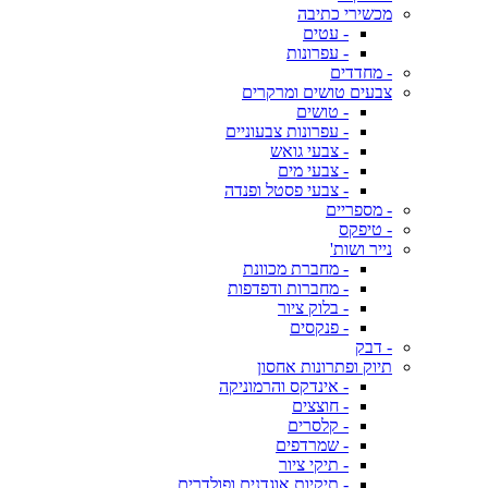
מכשירי כתיבה
- עטים
- עפרונות
- מחדדים
צבעים טושים ומרקרים
- טושים
- עפרונות צבעוניים
- צבעי גואש
- צבעי מים
- צבעי פסטל ופנדה
- מספריים
- טיפקס
נייר ושות'
- מחברת מכוונת
- מחברות ודפדפות
- בלוק ציור
- פנקסים
- דבק
תיוק ופתרונות אחסון
- אינדקס והרמוניקה
- חוצצים
- קלסרים
- שמרדפים
- תיקי ציור
- תיקיות אוגדנים ופולדרים