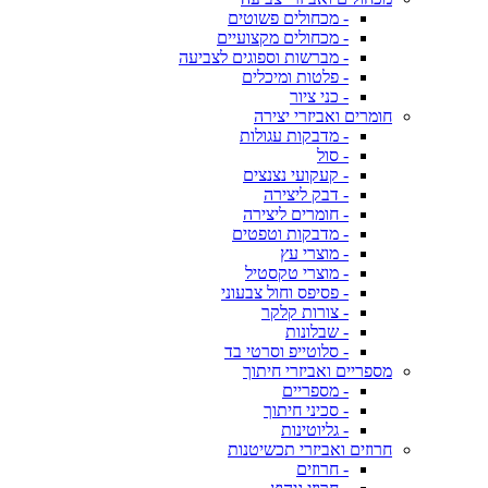
- מכחולים פשוטים
- מכחולים מקצועיים
- מברשות וספוגים לצביעה
- פלטות ומיכלים
- כני ציור
חומרים ואביזרי יצירה
- מדבקות עגולות
- סול
- קעקועי נצנצים
- דבק ליצירה
- חומרים ליצירה
- מדבקות וטפטים
- מוצרי עץ
- מוצרי טקסטיל
- פסיפס וחול צבעוני
- צורות קלקר
- שבלונות
- סלוטייפ וסרטי בד
מספריים ואביזרי חיתוך
- מספריים
- סכיני חיתוך
- גליוטינות
חרוזים ואביזרי תכשיטנות
- חרוזים