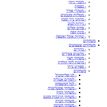
- חומרי ניקוי
- כפפות
- מטהרי אוויר
- מטליות ומגבונים
- מתקני נייר וסבון
- ניירות לנגוב
- פחים וסלים
- פינת קפה
- שקיות אוכל ואשפה
משחקים
משחקים וצעצועים
- כדורים
- מדענים צעירים
- משחקי חצר
- מתנות לימי הולדת
- ספורט ביתי
משחקים
- לגו ופליימוביל
- לומדים אנגלית
- לכל המשפחה
- משחקי אסטרטגיה
- משחקי דמיון
- משחקי הרכבות ומגנט
- משחקי חברה
- משחקי חשיבה