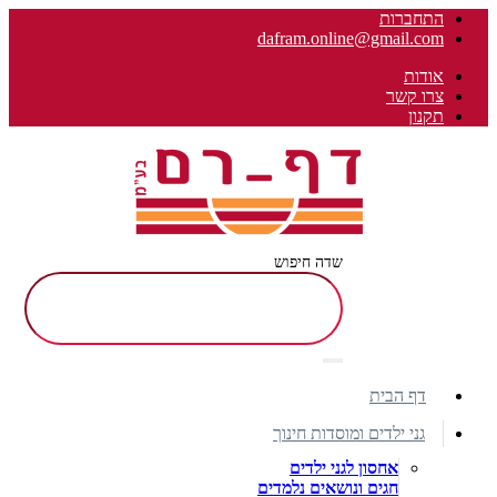
התחברות
dafram.online@gmail.com
אודות
צרו קשר
תקנון
שדה חיפוש
דף הבית
גני ילדים ומוסדות חינוך
אחסון לגני ילדים
חגים ונושאים נלמדים