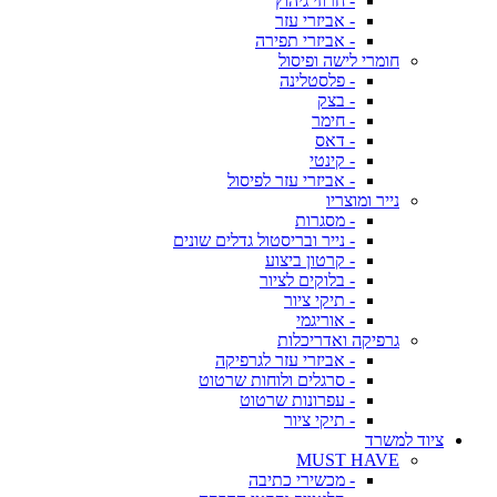
- חרוזי גיהוץ
- אביזרי עזר
- אביזרי תפירה
חומרי לישה ופיסול
- פלסטלינה
- בצק
- חימר
- דאס
- קינטי
- אביזרי עזר לפיסול
נייר ומוצריו
- מסגרות
- נייר ובריסטול גדלים שונים
- קרטון ביצוע
- בלוקים לציור
- תיקי ציור
- אוריגמי
גרפיקה ואדריכלות
- אביזרי עזר לגרפיקה
- סרגלים ולוחות שרטוט
- עפרונות שרטוט
- תיקי ציור
ציוד למשרד
MUST HAVE
- מכשירי כתיבה