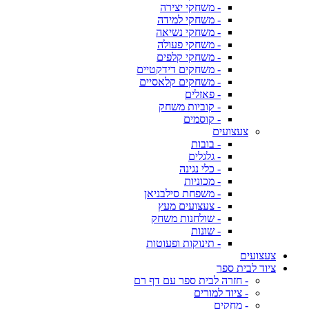
- משחקי יצירה
- משחקי למידה
- משחקי נשיאה
- משחקי פעולה
- משחקי קלפים
- משחקים דידקטיים
- משחקים קלאסיים
- פאזלים
- קוביות משחק
- קוסמים
צעצועים
- בובות
- גלגלים
- כלי נגינה
- מכוניות
- משפחת סילבניאן
- צעצועים מעץ
- שולחנות משחק
- שונות
- תינוקות ופעוטות
צעצועים
ציוד לבית ספר
- חזרה לבית ספר עם דף רם
- ציוד למורים
- מחקים