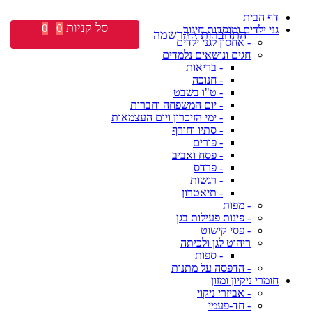
דף הבית
סל קניות
0
0
גני ילדים ומוסדות חינוך
התחברות \ הרשמה
- אחסון לגני ילדים
חגים ונושאים נלמדים
- בריאות
- חנוכה
- ט"ו בשבט
- יום המשפחה וחברות
- ימי הזיכרון ויום העצמאות
- סתיו וחורף
- פורים
- פסח ואביב
- פרדס
- רגשות
- תיאטרון
- מפות
- פינות פעילות בגן
- פסי קישוט
ריהוט לגן ולכיתה
- ספות
- הדפסה על מתנות
חומרי ניקיון ומזון
- אביזרי ניקוי
- חד-פעמי