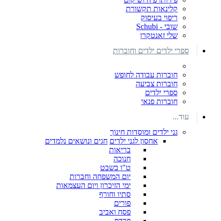
קלינאות תקשורת
ריפוי בעיסוק
שובי - Schubi
שלי זאנטקרן
ספרי ילדים ילדים וחוברות
חוברות עבודה לחופש
חוברות צביעה
ספרי ילדים
חוברות פנאי
עוד...
גני ילדים ומוסדות חינוך
אחסון לגני ילדים
חגים ונושאים נלמדים
בריאות
חנוכה
ט"ו בשבט
יום המשפחה וחברות
ימי הזיכרון ויום העצמאות
סתיו וחורף
פורים
פסח ואביב
פרדס