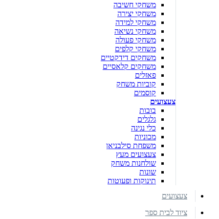
משחקי חשיבה
משחקי יצירה
משחקי למידה
משחקי נשיאה
משחקי פעולה
משחקי קלפים
משחקים דידקטיים
משחקים קלאסיים
פאזלים
קוביות משחק
קוסמים
צעצועים
בובות
גלגלים
כלי נגינה
מכוניות
משפחת סילבניאן
צעצועים מעץ
שולחנות משחק
שונות
תינוקות ופעוטות
צעצועים
ציוד לבית ספר