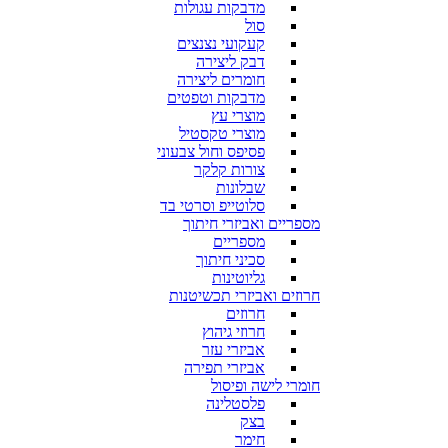
מדבקות עגולות
סול
קעקועי נצנצים
דבק ליצירה
חומרים ליצירה
מדבקות וטפטים
מוצרי עץ
מוצרי טקסטיל
פסיפס וחול צבעוני
צורות קלקר
שבלונות
סלוטייפ וסרטי בד
מספריים ואביזרי חיתוך
מספריים
סכיני חיתוך
גליוטינות
חרוזים ואביזרי תכשיטנות
חרוזים
חרוזי גיהוץ
אביזרי עזר
אביזרי תפירה
חומרי לישה ופיסול
פלסטלינה
בצק
חימר