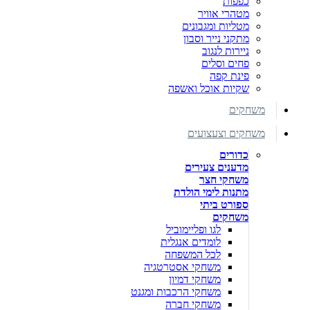
כפפות
מטהרי אוויר
מטליות ומגבונים
מתקני נייר וסבון
ניירות לנגוב
פחים וסלים
פינת קפה
שקיות אוכל ואשפה
משחקים
משחקים וצעצועים
כדורים
מדענים צעירים
משחקי חצר
מתנות לימי הולדת
ספורט ביתי
משחקים
לגו ופליימוביל
לומדים אנגלית
לכל המשפחה
משחקי אסטרטגיה
משחקי דמיון
משחקי הרכבות ומגנט
משחקי חברה