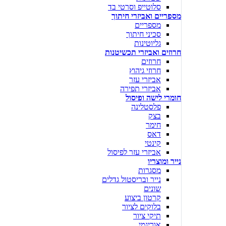
סלוטייפ וסרטי בד
מספריים ואביזרי חיתוך
מספריים
סכיני חיתוך
גליוטינות
חרוזים ואביזרי תכשיטנות
חרוזים
חרוזי גיהוץ
אביזרי עזר
אביזרי תפירה
חומרי לישה ופיסול
פלסטלינה
בצק
חימר
דאס
קינטי
אביזרי עזר לפיסול
נייר ומוצריו
מסגרות
נייר ובריסטול גדלים
שונים
קרטון ביצוע
בלוקים לציור
תיקי ציור
אוריגמי