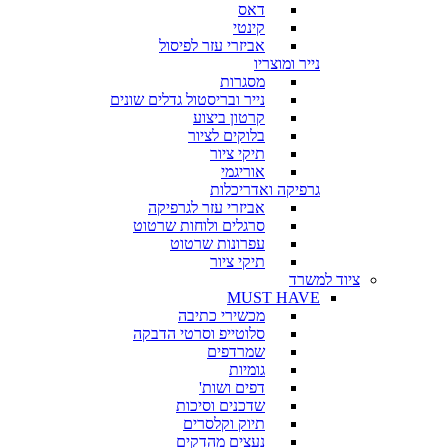
דאס
קינטי
אביזרי עזר לפיסול
נייר ומוצריו
מסגרות
נייר ובריסטול גדלים שונים
קרטון ביצוע
בלוקים לציור
תיקי ציור
אוריגמי
גרפיקה ואדריכלות
אביזרי עזר לגרפיקה
סרגלים ולוחות שרטוט
עפרונות שרטוט
תיקי ציור
ציוד למשרד
MUST HAVE
מכשירי כתיבה
סלוטייפ וסרטי הדבקה
שמרדפים
גומיות
דפים ושות'
שדכנים וסיכות
תיוק וקלסרים
נעצים מהדקים