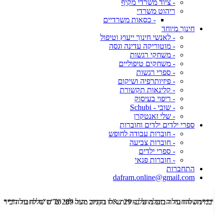
- ציוד משרדי מקיף
ריהוט משרדי
- כסאות משרדיים
חינוך מיוחד
- לאנשי חינוך ייעוץ וטיפול
- מוטוריקה עדינה וגסה
- משחקי רגשות
- משחקים טיפוליים
- ספרי רגשות
- פיזיותרפיה ושיקום
- קלינאות תקשורת
- ריפוי בעיסוק
- שובי - Schubi
- שלי זאנטקרן
ספרי ילדים ילדים וחוברות
- חוברות עבודה לחופש
- חוברות צביעה
- ספרי ילדים
- חוברות פנאי
התחברות
dafram.online@gmail.com
***משלוח עד הבית מוזל ב- 29 ש"ח בקניה מעל 289 ש"ח שליח עד הבית ***
***מש