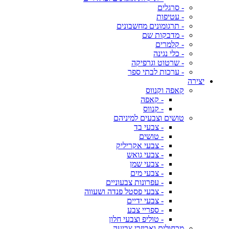
- סרגלים
- עטיפות
- תרגומונים מחשבונים
- מדבקות שם
- קלמרים
- כלי נגינה
- שרטוט וגרפיקה
- ערכות לבתי ספר
יצירה
קאפה וקנווס
- קאפה
- קנווס
טושים וצבעים למיניהם
- צבעי בד
- טושים
- צבעי אקריליק
- צבעי גואש
- צבעי שמן
- צבעי מים
- עפרונות צבעוניים
- צבעי פסטל פנדה ושעווה
- צבעי ידיים
- ספריי צבע
- טוליפ וצבעי חלון
מכחולים ואביזרי צביעה