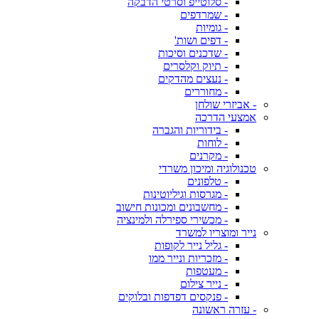
- סלוטייפ וסרטי הדבקה
- שמרדפים
- גומיות
- דפים ושות'
- שדכנים וסיכות
- תיוק וקלסרים
- נעצים מהדקים
- מחוררים
- אביזרי שולחן
אמצעי הדרכה
- בידוריות והגברה
- לוחות
- מקרנים
טכנולוגיה ומיכון משרדי
- טלפונים
- מגרסות וגיליוטינות
- מחשבונים ומכונות חישוב
- מכשירי ספירלה ולמינציה
נייר ומוצריו למשרד
- גליל נייר לקופות
- מזכריות ונייר ממו
- מעטפות
- נייר צילום
- פנקסים דפדפות ובלוקים
- עזרה ראשונה