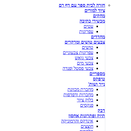
חזרה לבית ספר עם דף רם
ציוד למורים
מחקים
מכשירי כתיבה
עטים
עפרונות
מחדדים
צבעים טושים ומרקרים
טושים
עפרונות צבעוניים
צבעי גואש
צבעי מים
צבעי פסטל ופנדה
מספריים
טיפקס
נייר ושות'
מחברת מכוונת
מחברות ודפדפות
בלוק ציור
פנקסים
דבק
תיוק ופתרונות אחסון
אינדקס והרמוניקה
חוצצים