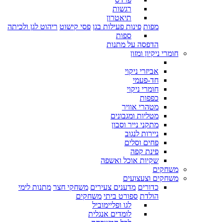
רגשות
תיאטרון
מפות
פינות פעילות בגן
פסי קישוט
ריהוט לגן ולכיתה
ספות
הדפסה על מתנות
חומרי ניקיון ומזון
אביזרי ניקוי
חד-פעמי
חומרי ניקוי
כפפות
מטהרי אוויר
מטליות ומגבונים
מתקני נייר וסבון
ניירות לנגוב
פחים וסלים
פינת קפה
שקיות אוכל ואשפה
משחקים
משחקים וצעצועים
כדורים
מדענים צעירים
משחקי חצר
מתנות לימי
הולדת
ספורט ביתי
משחקים
לגו ופליימוביל
לומדים אנגלית