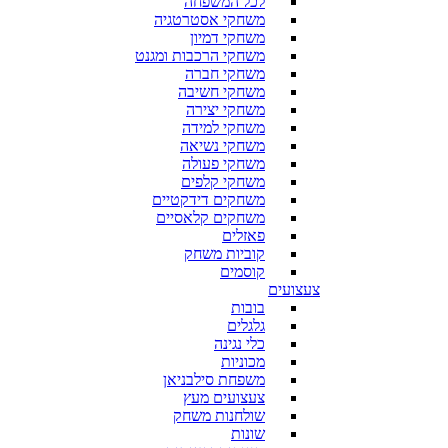
לכל המשפחה
משחקי אסטרטגיה
משחקי דמיון
משחקי הרכבות ומגנט
משחקי חברה
משחקי חשיבה
משחקי יצירה
משחקי למידה
משחקי נשיאה
משחקי פעולה
משחקי קלפים
משחקים דידקטיים
משחקים קלאסיים
פאזלים
קוביות משחק
קוסמים
צעצועים
בובות
גלגלים
כלי נגינה
מכוניות
משפחת סילבניאן
צעצועים מעץ
שולחנות משחק
שונות