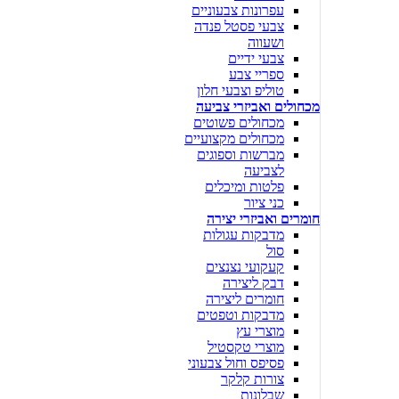
עפרונות צבעוניים
צבעי פסטל פנדה
ושעווה
צבעי ידיים
ספריי צבע
טוליפ וצבעי חלון
מכחולים ואביזרי צביעה
מכחולים פשוטים
מכחולים מקצועיים
מברשות וספוגים
לצביעה
פלטות ומיכלים
כני ציור
חומרים ואביזרי יצירה
מדבקות עגולות
סול
קעקועי נצנצים
דבק ליצירה
חומרים ליצירה
מדבקות וטפטים
מוצרי עץ
מוצרי טקסטיל
פסיפס וחול צבעוני
צורות קלקר
שבלונות