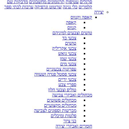
סרגלים
עטיפות
תרגומונים מחשבונים
מדבקות שם
קלמרים
כלי נגינה
שרטוט וגרפיקה
ערכות לבתי ספר
יצירה
קאפה וקנווס
קאפה
קנווס
טושים וצבעים למיניהם
צבעי בד
טושים
צבעי אקריליק
צבעי גואש
צבעי שמן
צבעי מים
עפרונות צבעוניים
צבעי פסטל פנדה ושעווה
צבעי ידיים
ספריי צבע
טוליפ וצבעי חלון
מכחולים ואביזרי צביעה
מכחולים פשוטים
מכחולים מקצועיים
מברשות וספוגים לצביעה
פלטות ומיכלים
כני ציור
חומרים ואביזרי יצירה