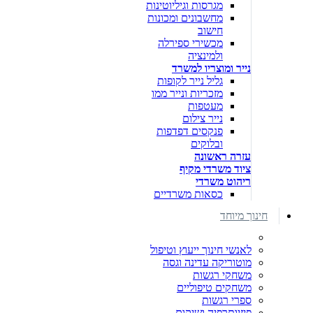
מגרסות וגיליוטינות
מחשבונים ומכונות
חישוב
מכשירי ספירלה
ולמינציה
נייר ומוצריו למשרד
גליל נייר לקופות
מזכריות ונייר ממו
מעטפות
נייר צילום
פנקסים דפדפות
ובלוקים
עזרה ראשונה
ציוד משרדי מקיף
ריהוט משרדי
כסאות משרדיים
חינוך מיוחד
לאנשי חינוך ייעוץ וטיפול
מוטוריקה עדינה וגסה
משחקי רגשות
משחקים טיפוליים
ספרי רגשות
פיזיותרפיה ושיקום