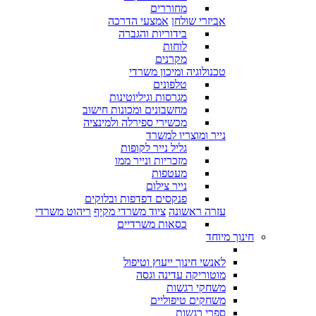
מחוררים
אביזרי שולחן
אמצעי הדרכה
בידוריות והגברה
לוחות
מקרנים
טכנולוגיה ומיכון משרדי
טלפונים
מגרסות וגיליוטינות
מחשבונים ומכונות חישוב
מכשירי ספירלה ולמינציה
נייר ומוצריו למשרד
גליל נייר לקופות
מזכריות ונייר ממו
מעטפות
נייר צילום
פנקסים דפדפות ובלוקים
עזרה ראשונה
ציוד משרדי מקיף
ריהוט משרדי
כסאות משרדיים
חינוך מיוחד
לאנשי חינוך ייעוץ וטיפול
מוטוריקה עדינה וגסה
משחקי רגשות
משחקים טיפוליים
ספרי רגשות