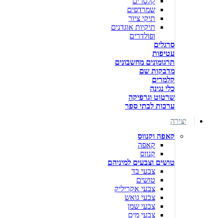
קלסרים
שמרדפים
תיקי ציור
תיקיות אוגדנים
ופולדרים
סרגלים
עטיפות
תרגומונים מחשבונים
מדבקות שם
קלמרים
כלי נגינה
שרטוט וגרפיקה
ערכות לבתי ספר
יצירה
קאפה וקנווס
קאפה
קנווס
טושים וצבעים למיניהם
צבעי בד
טושים
צבעי אקריליק
צבעי גואש
צבעי שמן
צבעי מים