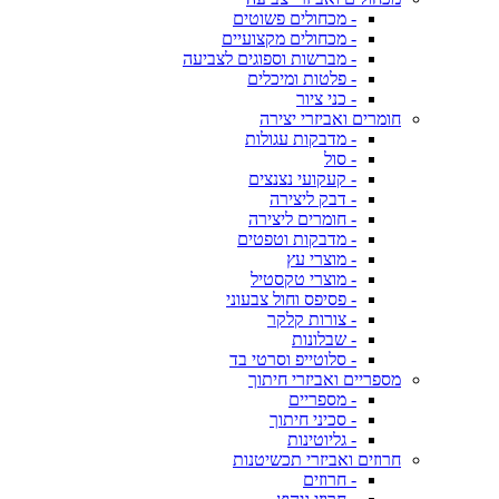
- מכחולים פשוטים
- מכחולים מקצועיים
- מברשות וספוגים לצביעה
- פלטות ומיכלים
- כני ציור
חומרים ואביזרי יצירה
- מדבקות עגולות
- סול
- קעקועי נצנצים
- דבק ליצירה
- חומרים ליצירה
- מדבקות וטפטים
- מוצרי עץ
- מוצרי טקסטיל
- פסיפס וחול צבעוני
- צורות קלקר
- שבלונות
- סלוטייפ וסרטי בד
מספריים ואביזרי חיתוך
- מספריים
- סכיני חיתוך
- גליוטינות
חרוזים ואביזרי תכשיטנות
- חרוזים