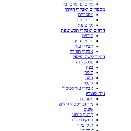
סלוטייפ וסרטי בד
מספריים ואביזרי חיתוך
מספריים
סכיני חיתוך
גליוטינות
חרוזים ואביזרי תכשיטנות
חרוזים
חרוזי גיהוץ
אביזרי עזר
אביזרי תפירה
חומרי לישה ופיסול
פלסטלינה
בצק
חימר
דאס
קינטי
אביזרי עזר לפיסול
נייר ומוצריו
מסגרות
נייר ובריסטול גדלים
שונים
קרטון ביצוע
בלוקים לציור
תיקי ציור
אוריגמי