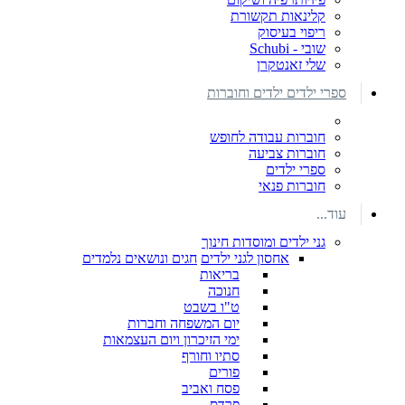
קלינאות תקשורת
ריפוי בעיסוק
שובי - Schubi
שלי זאנטקרן
ספרי ילדים ילדים וחוברות
חוברות עבודה לחופש
חוברות צביעה
ספרי ילדים
חוברות פנאי
עוד...
גני ילדים ומוסדות חינוך
אחסון לגני ילדים
חגים ונושאים נלמדים
בריאות
חנוכה
ט"ו בשבט
יום המשפחה וחברות
ימי הזיכרון ויום העצמאות
סתיו וחורף
פורים
פסח ואביב
פרדס