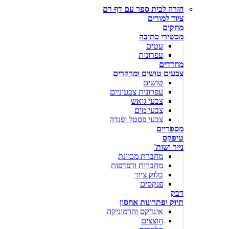
חזרה לבית ספר עם דף רם
ציוד למורים
מחקים
מכשירי כתיבה
עטים
עפרונות
מחדדים
צבעים טושים ומרקרים
טושים
עפרונות צבעוניים
צבעי גואש
צבעי מים
צבעי פסטל ופנדה
מספריים
טיפקס
נייר ושות'
מחברת מכוונת
מחברות ודפדפות
בלוק ציור
פנקסים
דבק
תיוק ופתרונות אחסון
אינדקס והרמוניקה
חוצצים