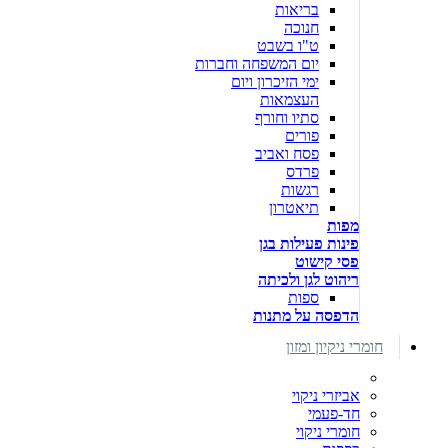
בריאות
חנוכה
ט"ו בשבט
יום המשפחה וחברות
ימי הזיכרון ויום
העצמאות
סתיו וחורף
פורים
פסח ואביב
פרדס
רגשות
תיאטרון
מפות
פינות פעילות בגן
פסי קישוט
ריהוט לגן ולכיתה
ספות
הדפסה על מתנות
חומרי ניקיון ומזון
אביזרי ניקוי
חד-פעמי
חומרי ניקוי