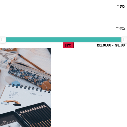
סינון
מחיר
סינון