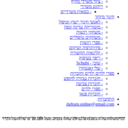
- ציוד משרדי מקיף
ריהוט משרדי
- כסאות משרדיים
חינוך מיוחד
- לאנשי חינוך ייעוץ וטיפול
- מוטוריקה עדינה וגסה
- משחקי רגשות
- משחקים טיפוליים
- ספרי רגשות
- פיזיותרפיה ושיקום
- קלינאות תקשורת
- ריפוי בעיסוק
- שובי - Schubi
- שלי זאנטקרן
ספרי ילדים ילדים וחוברות
- חוברות עבודה לחופש
- חוברות צביעה
- ספרי ילדים
- חוברות פנאי
התחברות
dafram.online@gmail.com
***משלוח עד הבית מוזל ב- 29 ש"ח בקניה מעל 289 ש"ח שליח עד הבית ***
***מש