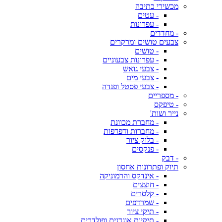
מכשירי כתיבה
- עטים
- עפרונות
- מחדדים
צבעים טושים ומרקרים
- טושים
- עפרונות צבעוניים
- צבעי גואש
- צבעי מים
- צבעי פסטל ופנדה
- מספריים
- טיפקס
נייר ושות'
- מחברת מכוונת
- מחברות ודפדפות
- בלוק ציור
- פנקסים
- דבק
תיוק ופתרונות אחסון
- אינדקס והרמוניקה
- חוצצים
- קלסרים
- שמרדפים
- תיקי ציור
- תיקיות אוגדנים ופולדרים