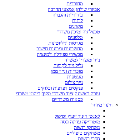
מחוררים
אביזרי שולחן
אמצעי הדרכה
בידוריות והגברה
לוחות
מקרנים
טכנולוגיה ומיכון משרדי
טלפונים
מגרסות וגיליוטינות
מחשבונים ומכונות חישוב
מכשירי ספירלה ולמינציה
נייר ומוצריו למשרד
גליל נייר לקופות
מזכריות ונייר ממו
מעטפות
נייר צילום
פנקסים דפדפות ובלוקים
עזרה ראשונה
ציוד משרדי מקיף
ריהוט משרדי
כסאות משרדיים
חינוך מיוחד
לאנשי חינוך ייעוץ וטיפול
מוטוריקה עדינה וגסה
משחקי רגשות
משחקים טיפוליים
ספרי רגשות