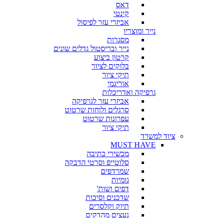
דאס
קינטי
אביזרי עזר לפיסול
נייר ומוצריו
מסגרות
נייר ובריסטול גדלים שונים
קרטון ביצוע
בלוקים לציור
תיקי ציור
אוריגמי
גרפיקה ואדריכלות
אביזרי עזר לגרפיקה
סרגלים ולוחות שרטוט
עפרונות שרטוט
תיקי ציור
ציוד למשרד
MUST HAVE
מכשירי כתיבה
סלוטייפ וסרטי הדבקה
שמרדפים
גומיות
דפים ושות'
שדכנים וסיכות
תיוק וקלסרים
נעצים מהדקים