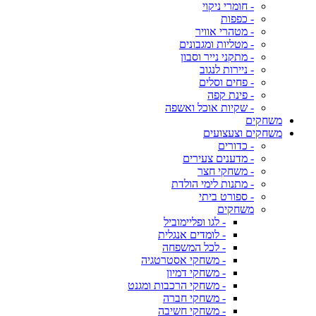
- חומרי ניקוי
- כפפות
- מטהרי אוויר
- מטליות ומגבונים
- מתקני נייר וסבון
- ניירות לנגוב
- פחים וסלים
- פינת קפה
- שקיות אוכל ואשפה
משחקים
משחקים וצעצועים
- כדורים
- מדענים צעירים
- משחקי חצר
- מתנות לימי הולדת
- ספורט ביתי
משחקים
- לגו ופליימוביל
- לומדים אנגלית
- לכל המשפחה
- משחקי אסטרטגיה
- משחקי דמיון
- משחקי הרכבות ומגנט
- משחקי חברה
- משחקי חשיבה