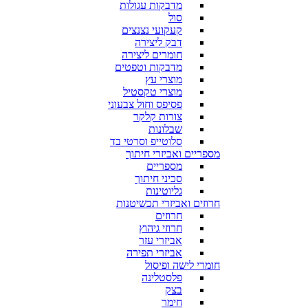
מדבקות עגולות
סול
קעקועי נצנצים
דבק ליצירה
חומרים ליצירה
מדבקות וטפטים
מוצרי עץ
מוצרי טקסטיל
פסיפס וחול צבעוני
צורות קלקר
שבלונות
סלוטייפ וסרטי בד
מספריים ואביזרי חיתוך
מספריים
סכיני חיתוך
גליוטינות
חרוזים ואביזרי תכשיטנות
חרוזים
חרוזי גיהוץ
אביזרי עזר
אביזרי תפירה
חומרי לישה ופיסול
פלסטלינה
בצק
חימר