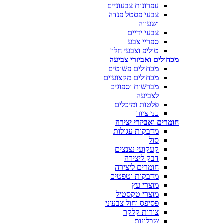
עפרונות צבעוניים
צבעי פסטל פנדה
ושעווה
צבעי ידיים
ספריי צבע
טוליפ וצבעי חלון
מכחולים ואביזרי צביעה
מכחולים פשוטים
מכחולים מקצועיים
מברשות וספוגים
לצביעה
פלטות ומיכלים
כני ציור
חומרים ואביזרי יצירה
מדבקות עגולות
סול
קעקועי נצנצים
דבק ליצירה
חומרים ליצירה
מדבקות וטפטים
מוצרי עץ
מוצרי טקסטיל
פסיפס וחול צבעוני
צורות קלקר
שבלונות