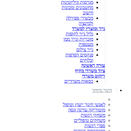
מגרסות וגיליוטינות
מחשבונים ומכונות
חישוב
מכשירי ספירלה
ולמינציה
נייר ומוצריו למשרד
גליל נייר לקופות
מזכריות ונייר ממו
מעטפות
נייר צילום
פנקסים דפדפות
ובלוקים
עזרה ראשונה
ציוד משרדי מקיף
ריהוט משרדי
כסאות משרדיים
חינוך מיוחד
לאנשי חינוך ייעוץ וטיפול
מוטוריקה עדינה וגסה
משחקי רגשות
משחקים טיפוליים
ספרי רגשות
פיזיותרפיה ושיקום