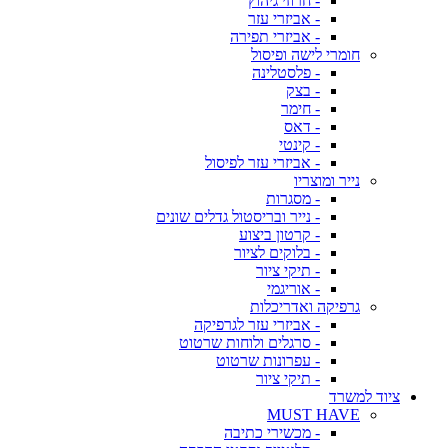
- חרוזי גיהוץ
- אביזרי עזר
- אביזרי תפירה
חומרי לישה ופיסול
- פלסטלינה
- בצק
- חימר
- דאס
- קינטי
- אביזרי עזר לפיסול
נייר ומוצריו
- מסגרות
- נייר ובריסטול גדלים שונים
- קרטון ביצוע
- בלוקים לציור
- תיקי ציור
- אוריגמי
גרפיקה ואדריכלות
- אביזרי עזר לגרפיקה
- סרגלים ולוחות שרטוט
- עפרונות שרטוט
- תיקי ציור
ציוד למשרד
MUST HAVE
- מכשירי כתיבה