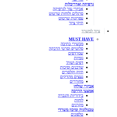
גרפיקה ואדריכלות
אביזרי עזר לגרפיקה
סרגלים ולוחות שרטוט
עפרונות שרטוט
תיקי ציור
ציוד למשרד
MUST HAVE
מכשירי כתיבה
סלוטייפ וסרטי הדבקה
שמרדפים
גומיות
דפים ושות'
שדכנים וסיכות
תיוק וקלסרים
נעצים מהדקים
מחוררים
אביזרי שולחן
אמצעי הדרכה
בידוריות והגברה
לוחות
מקרנים
טכנולוגיה ומיכון משרדי
טלפונים