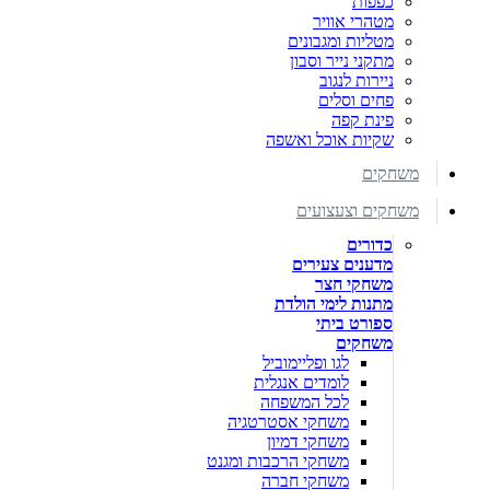
כפפות
מטהרי אוויר
מטליות ומגבונים
מתקני נייר וסבון
ניירות לנגוב
פחים וסלים
פינת קפה
שקיות אוכל ואשפה
משחקים
משחקים וצעצועים
כדורים
מדענים צעירים
משחקי חצר
מתנות לימי הולדת
ספורט ביתי
משחקים
לגו ופליימוביל
לומדים אנגלית
לכל המשפחה
משחקי אסטרטגיה
משחקי דמיון
משחקי הרכבות ומגנט
משחקי חברה