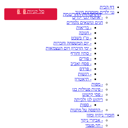
דף הבית
סל קניות
0
0
גני ילדים ומוסדות חינוך
התחברות \ הרשמה
- אחסון לגני ילדים
חגים ונושאים נלמדים
- בריאות
- חנוכה
- ט"ו בשבט
- יום המשפחה וחברות
- ימי הזיכרון ויום העצמאות
- סתיו וחורף
- פורים
- פסח ואביב
- פרדס
- רגשות
- תיאטרון
- מפות
- פינות פעילות בגן
- פסי קישוט
ריהוט לגן ולכיתה
- ספות
- הדפסה על מתנות
חומרי ניקיון ומזון
- אביזרי ניקוי
- חד-פעמי