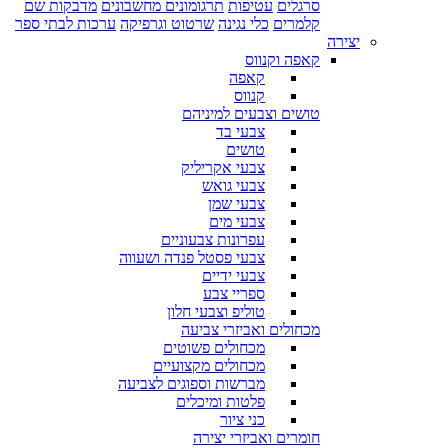
סרגלים
עטיפות
תרגומונים מחשבונים
מדבקות שם
קלמרים
כלי נגינה
שרטוט וגרפיקה
ערכות לבתי ספר
יצירה
קאפה וקנווס
קאפה
קנווס
טושים וצבעים למיניהם
צבעי בד
טושים
צבעי אקריליק
צבעי גואש
צבעי שמן
צבעי מים
עפרונות צבעוניים
צבעי פסטל פנדה ושעווה
צבעי ידיים
ספריי צבע
טוליפ וצבעי חלון
מכחולים ואביזרי צביעה
מכחולים פשוטים
מכחולים מקצועיים
מברשות וספוגים לצביעה
פלטות ומיכלים
כני ציור
חומרים ואביזרי יצירה