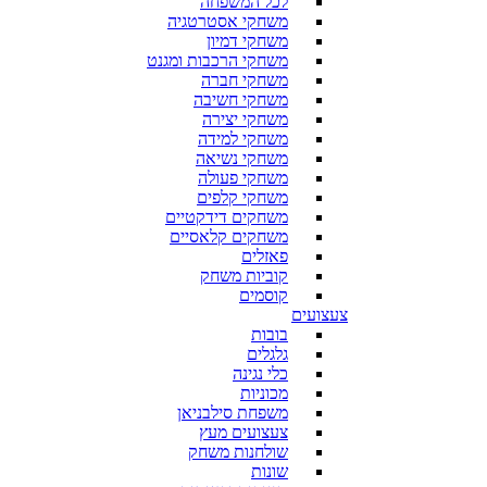
לכל המשפחה
משחקי אסטרטגיה
משחקי דמיון
משחקי הרכבות ומגנט
משחקי חברה
משחקי חשיבה
משחקי יצירה
משחקי למידה
משחקי נשיאה
משחקי פעולה
משחקי קלפים
משחקים דידקטיים
משחקים קלאסיים
פאזלים
קוביות משחק
קוסמים
צעצועים
בובות
גלגלים
כלי נגינה
מכוניות
משפחת סילבניאן
צעצועים מעץ
שולחנות משחק
שונות