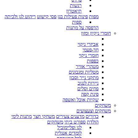
רגשות
תיאטרון
מפות
פינות פעילות בגן
פסי קישוט
ריהוט לגן ולכיתה
ספות
הדפסה על מתנות
חומרי ניקיון ומזון
אביזרי ניקוי
חד-פעמי
חומרי ניקוי
כפפות
מטהרי אוויר
מטליות ומגבונים
מתקני נייר וסבון
ניירות לנגוב
פחים וסלים
פינת קפה
שקיות אוכל ואשפה
משחקים
משחקים וצעצועים
כדורים
מדענים צעירים
משחקי חצר
מתנות לימי
הולדת
ספורט ביתי
משחקים
לגו ופליימוביל
לומדים אנגלית