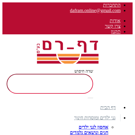
התחברות
dafram.online@gmail.com
אודות
צרו קשר
תקנון
שדה חיפוש
דף הבית
גני ילדים ומוסדות חינוך
אחסון לגני ילדים
חגים ונושאים נלמדים