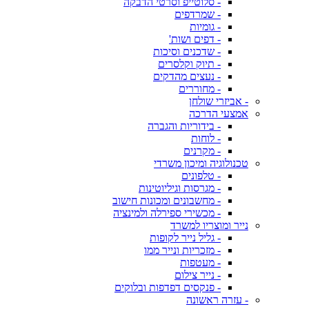
- סלוטייפ וסרטי הדבקה
- שמרדפים
- גומיות
- דפים ושות'
- שדכנים וסיכות
- תיוק וקלסרים
- נעצים מהדקים
- מחוררים
- אביזרי שולחן
אמצעי הדרכה
- בידוריות והגברה
- לוחות
- מקרנים
טכנולוגיה ומיכון משרדי
- טלפונים
- מגרסות וגיליוטינות
- מחשבונים ומכונות חישוב
- מכשירי ספירלה ולמינציה
נייר ומוצריו למשרד
- גליל נייר לקופות
- מזכריות ונייר ממו
- מעטפות
- נייר צילום
- פנקסים דפדפות ובלוקים
- עזרה ראשונה