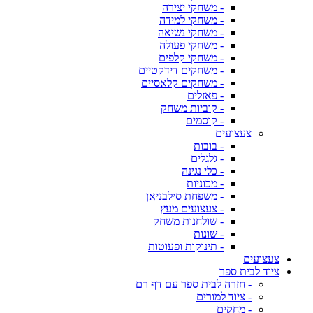
- משחקי יצירה
- משחקי למידה
- משחקי נשיאה
- משחקי פעולה
- משחקי קלפים
- משחקים דידקטיים
- משחקים קלאסיים
- פאזלים
- קוביות משחק
- קוסמים
צעצועים
- בובות
- גלגלים
- כלי נגינה
- מכוניות
- משפחת סילבניאן
- צעצועים מעץ
- שולחנות משחק
- שונות
- תינוקות ופעוטות
צעצועים
ציוד לבית ספר
- חזרה לבית ספר עם דף רם
- ציוד למורים
- מחקים