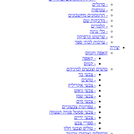
- סרגלים
- עטיפות
- תרגומונים מחשבונים
- מדבקות שם
- קלמרים
- כלי נגינה
- שרטוט וגרפיקה
- ערכות לבתי ספר
יצירה
קאפה וקנווס
- קאפה
- קנווס
טושים וצבעים למיניהם
- צבעי בד
- טושים
- צבעי אקריליק
- צבעי גואש
- צבעי שמן
- צבעי מים
- עפרונות צבעוניים
- צבעי פסטל פנדה ושעווה
- צבעי ידיים
- ספריי צבע
- טוליפ וצבעי חלון
מכחולים ואביזרי צביעה