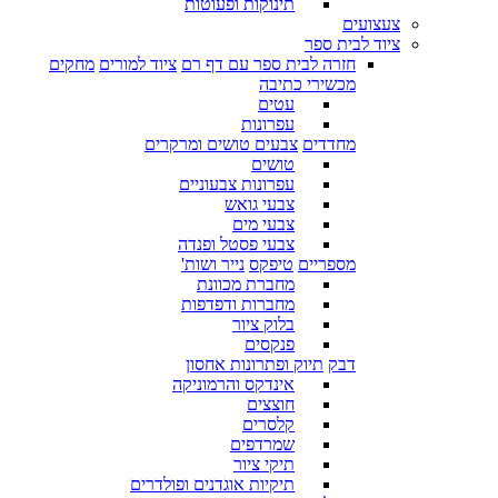
תינוקות ופעוטות
צעצועים
ציוד לבית ספר
חזרה לבית ספר עם דף רם
ציוד למורים
מחקים
מכשירי כתיבה
עטים
עפרונות
מחדדים
צבעים טושים ומרקרים
טושים
עפרונות צבעוניים
צבעי גואש
צבעי מים
צבעי פסטל ופנדה
מספריים
טיפקס
נייר ושות'
מחברת מכוונת
מחברות ודפדפות
בלוק ציור
פנקסים
דבק
תיוק ופתרונות אחסון
אינדקס והרמוניקה
חוצצים
קלסרים
שמרדפים
תיקי ציור
תיקיות אוגדנים ופולדרים