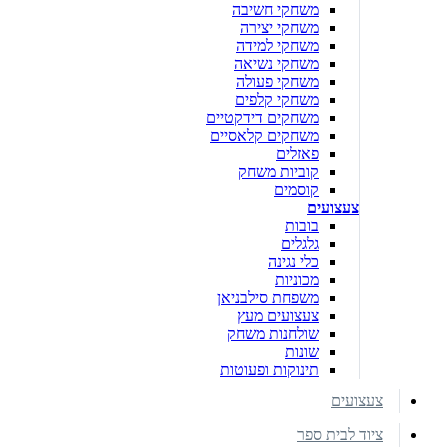
משחקי חשיבה
משחקי יצירה
משחקי למידה
משחקי נשיאה
משחקי פעולה
משחקי קלפים
משחקים דידקטיים
משחקים קלאסיים
פאזלים
קוביות משחק
קוסמים
צעצועים
בובות
גלגלים
כלי נגינה
מכוניות
משפחת סילבניאן
צעצועים מעץ
שולחנות משחק
שונות
תינוקות ופעוטות
צעצועים
ציוד לבית ספר