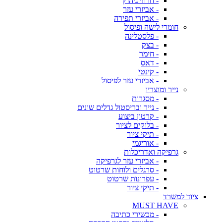
- חרוזי גיהוץ
- אביזרי עזר
- אביזרי תפירה
חומרי לישה ופיסול
- פלסטלינה
- בצק
- חימר
- דאס
- קינטי
- אביזרי עזר לפיסול
נייר ומוצריו
- מסגרות
- נייר ובריסטול גדלים שונים
- קרטון ביצוע
- בלוקים לציור
- תיקי ציור
- אוריגמי
גרפיקה ואדריכלות
- אביזרי עזר לגרפיקה
- סרגלים ולוחות שרטוט
- עפרונות שרטוט
- תיקי ציור
ציוד למשרד
MUST HAVE
- מכשירי כתיבה