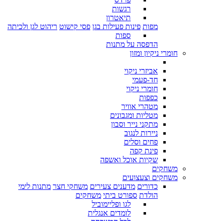
רגשות
תיאטרון
מפות
פינות פעילות בגן
פסי קישוט
ריהוט לגן ולכיתה
ספות
הדפסה על מתנות
חומרי ניקיון ומזון
אביזרי ניקוי
חד-פעמי
חומרי ניקוי
כפפות
מטהרי אוויר
מטליות ומגבונים
מתקני נייר וסבון
ניירות לנגוב
פחים וסלים
פינת קפה
שקיות אוכל ואשפה
משחקים
משחקים וצעצועים
כדורים
מדענים צעירים
משחקי חצר
מתנות לימי
הולדת
ספורט ביתי
משחקים
לגו ופליימוביל
לומדים אנגלית