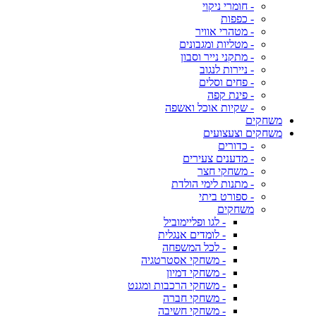
- חומרי ניקוי
- כפפות
- מטהרי אוויר
- מטליות ומגבונים
- מתקני נייר וסבון
- ניירות לנגוב
- פחים וסלים
- פינת קפה
- שקיות אוכל ואשפה
משחקים
משחקים וצעצועים
- כדורים
- מדענים צעירים
- משחקי חצר
- מתנות לימי הולדת
- ספורט ביתי
משחקים
- לגו ופליימוביל
- לומדים אנגלית
- לכל המשפחה
- משחקי אסטרטגיה
- משחקי דמיון
- משחקי הרכבות ומגנט
- משחקי חברה
- משחקי חשיבה