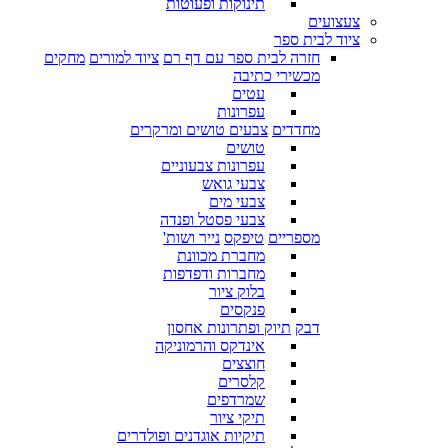
תינוקות ופעוטות
צעצועים
ציוד לבית ספר
חזרה לבית ספר עם דף רם
ציוד למורים
מחקים
מכשירי כתיבה
עטים
עפרונות
מחדדים
צבעים טושים ומרקרים
טושים
עפרונות צבעוניים
צבעי גואש
צבעי מים
צבעי פסטל ופנדה
מספריים
טיפקס
נייר ושות'
מחברת מכוונת
מחברות ודפדפות
בלוק ציור
פנקסים
דבק
תיוק ופתרונות אחסון
אינדקס והרמוניקה
חוצצים
קלסרים
שמרדפים
תיקי ציור
תיקיות אוגדנים ופולדרים