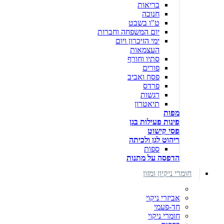
בריאות
חנוכה
ט"ו בשבט
יום המשפחה וחברות
ימי הזיכרון ויום
העצמאות
סתיו וחורף
פורים
פסח ואביב
פרדס
רגשות
תיאטרון
מפות
פינות פעילות בגן
פסי קישוט
ריהוט לגן ולכיתה
ספות
הדפסה על מתנות
חומרי ניקיון ומזון
אביזרי ניקוי
חד-פעמי
חומרי ניקוי