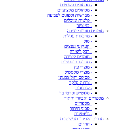
- מכחולים פשוטים
- מכחולים מקצועיים
- מברשות וספוגים לצביעה
- פלטות ומיכלים
- כני ציור
חומרים ואביזרי יצירה
- מדבקות עגולות
- סול
- קעקועי נצנצים
- דבק ליצירה
- חומרים ליצירה
- מדבקות וטפטים
- מוצרי עץ
- מוצרי טקסטיל
- פסיפס וחול צבעוני
- צורות קלקר
- שבלונות
- סלוטייפ וסרטי בד
מספריים ואביזרי חיתוך
- מספריים
- סכיני חיתוך
- גליוטינות
חרוזים ואביזרי תכשיטנות
- חרוזים