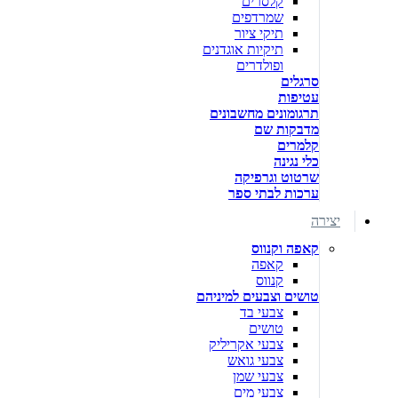
קלסרים
שמרדפים
תיקי ציור
תיקיות אוגדנים
ופולדרים
סרגלים
עטיפות
תרגומונים מחשבונים
מדבקות שם
קלמרים
כלי נגינה
שרטוט וגרפיקה
ערכות לבתי ספר
יצירה
קאפה וקנווס
קאפה
קנווס
טושים וצבעים למיניהם
צבעי בד
טושים
צבעי אקריליק
צבעי גואש
צבעי שמן
צבעי מים