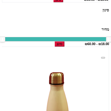
סינון
מחיר
סינון