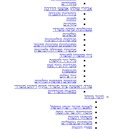
מחוררים
אביזרי שולחן
אמצעי הדרכה
בידוריות והגברה
לוחות
מקרנים
טכנולוגיה ומיכון משרדי
טלפונים
מגרסות וגיליוטינות
מחשבונים ומכונות חישוב
מכשירי ספירלה ולמינציה
נייר ומוצריו למשרד
גליל נייר לקופות
מזכריות ונייר ממו
מעטפות
נייר צילום
פנקסים דפדפות ובלוקים
עזרה ראשונה
ציוד משרדי מקיף
ריהוט משרדי
כסאות משרדיים
חינוך מיוחד
לאנשי חינוך ייעוץ וטיפול
מוטוריקה עדינה וגסה
משחקי רגשות
משחקים טיפוליים
ספרי רגשות