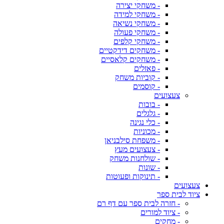
- משחקי יצירה
- משחקי למידה
- משחקי נשיאה
- משחקי פעולה
- משחקי קלפים
- משחקים דידקטיים
- משחקים קלאסיים
- פאזלים
- קוביות משחק
- קוסמים
צעצועים
- בובות
- גלגלים
- כלי נגינה
- מכוניות
- משפחת סילבניאן
- צעצועים מעץ
- שולחנות משחק
- שונות
- תינוקות ופעוטות
צעצועים
ציוד לבית ספר
- חזרה לבית ספר עם דף רם
- ציוד למורים
- מחקים