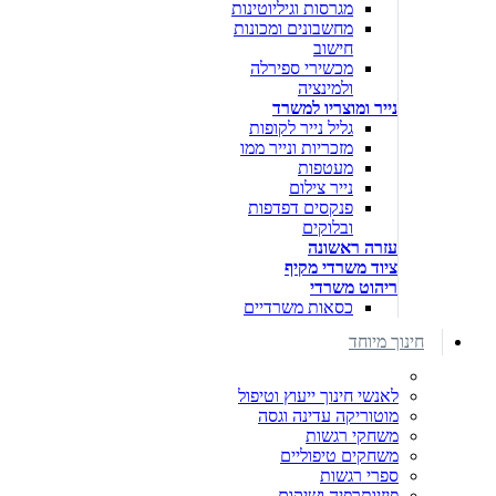
מגרסות וגיליוטינות
מחשבונים ומכונות
חישוב
מכשירי ספירלה
ולמינציה
נייר ומוצריו למשרד
גליל נייר לקופות
מזכריות ונייר ממו
מעטפות
נייר צילום
פנקסים דפדפות
ובלוקים
עזרה ראשונה
ציוד משרדי מקיף
ריהוט משרדי
כסאות משרדיים
חינוך מיוחד
לאנשי חינוך ייעוץ וטיפול
מוטוריקה עדינה וגסה
משחקי רגשות
משחקים טיפוליים
ספרי רגשות
פיזיותרפיה ושיקום