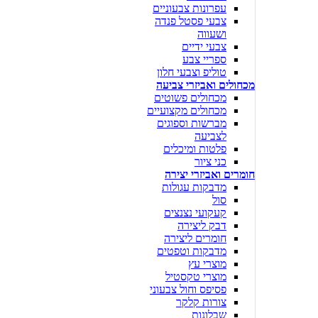
עפרונות צבעוניים
צבעי פסטל פנדה
ושעווה
צבעי ידיים
ספריי צבע
טוליפ וצבעי חלון
מכחולים ואביזרי צביעה
מכחולים פשוטים
מכחולים מקצועיים
מברשות וספוגים
לצביעה
פלטות ומיכלים
כני ציור
חומרים ואביזרי יצירה
מדבקות עגולות
סול
קעקועי נצנצים
דבק ליצירה
חומרים ליצירה
מדבקות וטפטים
מוצרי עץ
מוצרי טקסטיל
פסיפס וחול צבעוני
צורות קלקר
שבלונות