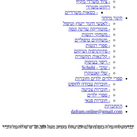
- ציוד משרדי מקיף
ריהוט משרדי
- כסאות משרדיים
חינוך מיוחד
- לאנשי חינוך ייעוץ וטיפול
- מוטוריקה עדינה וגסה
- משחקי רגשות
- משחקים טיפוליים
- ספרי רגשות
- פיזיותרפיה ושיקום
- קלינאות תקשורת
- ריפוי בעיסוק
- שובי - Schubi
- שלי זאנטקרן
ספרי ילדים ילדים וחוברות
- חוברות עבודה לחופש
- חוברות צביעה
- ספרי ילדים
- חוברות פנאי
התחברות
dafram.online@gmail.com
***משלוח עד הבית מוזל ב- 29 ש"ח בקניה מעל 289 ש"ח שליח עד הבית ***
***מש