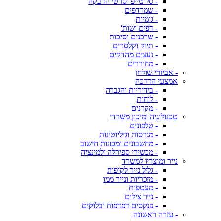
- סלוטייפ וסרטי הדבקה
- שמרדפים
- גומיות
- דפים ושות'
- שדכנים וסיכות
- תיוק וקלסרים
- נעצים מהדקים
- מחוררים
- אביזרי שולחן
אמצעי הדרכה
- בידוריות והגברה
- לוחות
- מקרנים
טכנולוגיה ומיכון משרדי
- טלפונים
- מגרסות וגיליוטינות
- מחשבונים ומכונות חישוב
- מכשירי ספירלה ולמינציה
נייר ומוצריו למשרד
- גליל נייר לקופות
- מזכריות ונייר ממו
- מעטפות
- נייר צילום
- פנקסים דפדפות ובלוקים
- עזרה ראשונה