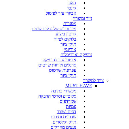
דאס
קינטי
אביזרי עזר לפיסול
נייר ומוצריו
מסגרות
נייר ובריסטול גדלים שונים
קרטון ביצוע
בלוקים לציור
תיקי ציור
אוריגמי
גרפיקה ואדריכלות
אביזרי עזר לגרפיקה
סרגלים ולוחות שרטוט
עפרונות שרטוט
תיקי ציור
ציוד למשרד
MUST HAVE
מכשירי כתיבה
סלוטייפ וסרטי הדבקה
שמרדפים
גומיות
דפים ושות'
שדכנים וסיכות
תיוק וקלסרים
נעצים מהדקים