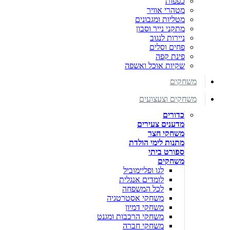
כפפות
מטהרי אוויר
מטליות ומגבונים
מתקני נייר וסבון
ניירות לנגוב
פחים וסלים
פינת קפה
שקיות אוכל ואשפה
משחקים
משחקים וצעצועים
כדורים
מדענים צעירים
משחקי חצר
מתנות לימי הולדת
ספורט ביתי
משחקים
לגו ופליימוביל
לומדים אנגלית
לכל המשפחה
משחקי אסטרטגיה
משחקי דמיון
משחקי הרכבות ומגנט
משחקי חברה