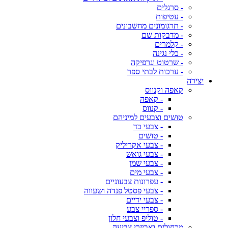
- סרגלים
- עטיפות
- תרגומונים מחשבונים
- מדבקות שם
- קלמרים
- כלי נגינה
- שרטוט וגרפיקה
- ערכות לבתי ספר
יצירה
קאפה וקנווס
- קאפה
- קנווס
טושים וצבעים למיניהם
- צבעי בד
- טושים
- צבעי אקריליק
- צבעי גואש
- צבעי שמן
- צבעי מים
- עפרונות צבעוניים
- צבעי פסטל פנדה ושעווה
- צבעי ידיים
- ספריי צבע
- טוליפ וצבעי חלון
מכחולים ואביזרי צביעה