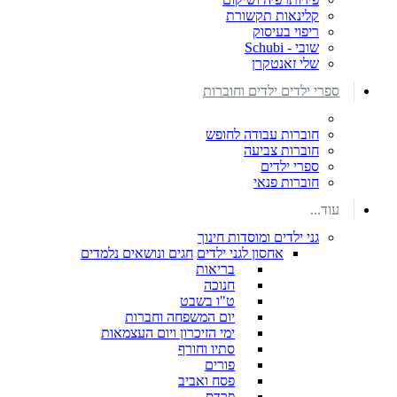
קלינאות תקשורת
ריפוי בעיסוק
שובי - Schubi
שלי זאנטקרן
ספרי ילדים ילדים וחוברות
חוברות עבודה לחופש
חוברות צביעה
ספרי ילדים
חוברות פנאי
עוד...
גני ילדים ומוסדות חינוך
אחסון לגני ילדים
חגים ונושאים נלמדים
בריאות
חנוכה
ט"ו בשבט
יום המשפחה וחברות
ימי הזיכרון ויום העצמאות
סתיו וחורף
פורים
פסח ואביב
פרדס