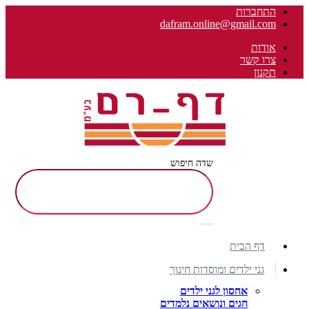
התחברות
dafram.online@gmail.com
אודות
צרו קשר
תקנון
שדה חיפוש
דף הבית
גני ילדים ומוסדות חינוך
אחסון לגני ילדים
חגים ונושאים נלמדים