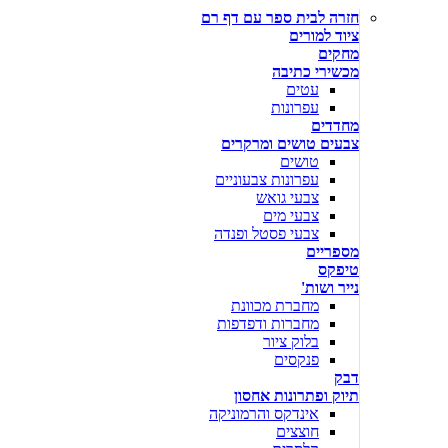
חזרה לבית ספר עם דף רם
ציוד למורים
מחקים
מכשירי כתיבה
עטים
עפרונות
מחדדים
צבעים טושים ומרקרים
טושים
עפרונות צבעוניים
צבעי גואש
צבעי מים
צבעי פסטל ופנדה
מספריים
טיפקס
נייר ושות'
מחברת מכוונת
מחברות ודפדפות
בלוק ציור
פנקסים
דבק
תיוק ופתרונות אחסון
אינדקס והרמוניקה
חוצצים