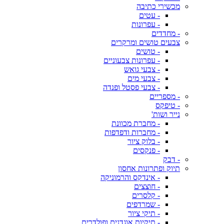
מכשירי כתיבה
- עטים
- עפרונות
- מחדדים
צבעים טושים ומרקרים
- טושים
- עפרונות צבעוניים
- צבעי גואש
- צבעי מים
- צבעי פסטל ופנדה
- מספריים
- טיפקס
נייר ושות'
- מחברת מכוונת
- מחברות ודפדפות
- בלוק ציור
- פנקסים
- דבק
תיוק ופתרונות אחסון
- אינדקס והרמוניקה
- חוצצים
- קלסרים
- שמרדפים
- תיקי ציור
- תיקיות אוגדנים ופולדרים