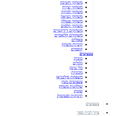
משחקי חשיבה
משחקי יצירה
משחקי למידה
משחקי נשיאה
משחקי פעולה
משחקי קלפים
משחקים דידקטיים
משחקים קלאסיים
פאזלים
קוביות משחק
קוסמים
צעצועים
בובות
גלגלים
כלי נגינה
מכוניות
משפחת סילבניאן
צעצועים מעץ
שולחנות משחק
שונות
תינוקות ופעוטות
צעצועים
ציוד לבית ספר