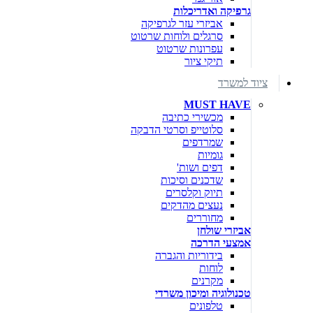
גרפיקה ואדריכלות
אביזרי עזר לגרפיקה
סרגלים ולוחות שרטוט
עפרונות שרטוט
תיקי ציור
ציוד למשרד
MUST HAVE
מכשירי כתיבה
סלוטייפ וסרטי הדבקה
שמרדפים
גומיות
דפים ושות'
שדכנים וסיכות
תיוק וקלסרים
נעצים מהדקים
מחוררים
אביזרי שולחן
אמצעי הדרכה
בידוריות והגברה
לוחות
מקרנים
טכנולוגיה ומיכון משרדי
טלפונים