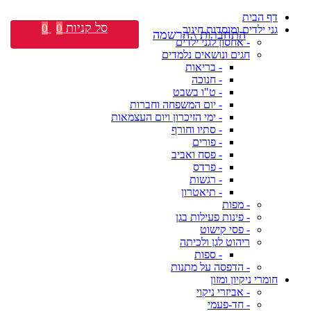
דף הבית
סל קניות
0
0
גני ילדים ומוסדות חינוך
התחברות \ הרשמה
- אחסון לגני ילדים
חגים ונושאים נלמדים
- בריאות
- חנוכה
- ט"ו בשבט
- יום המשפחה וחברות
- ימי הזיכרון ויום העצמאות
- סתיו וחורף
- פורים
- פסח ואביב
- פרדס
- רגשות
- תיאטרון
- מפות
- פינות פעילות בגן
- פסי קישוט
ריהוט לגן ולכיתה
- ספות
- הדפסה על מתנות
חומרי ניקיון ומזון
- אביזרי ניקוי
- חד-פעמי