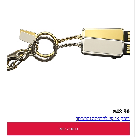
₪48.90
דיסק או קיי להדפסה זהב/כסף
הוספה לסל