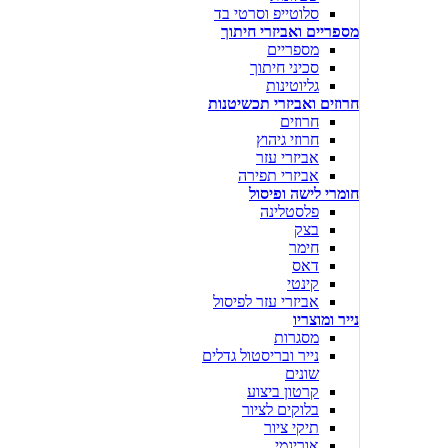
סלוטייפ וסרטי בד
מספריים ואביזרי חיתוך
מספריים
סכיני חיתוך
גליוטינות
חרוזים ואביזרי תכשיטנות
חרוזים
חרוזי גיהוץ
אביזרי עזר
אביזרי תפירה
חומרי לישה ופיסול
פלסטלינה
בצק
חימר
דאס
קינטי
אביזרי עזר לפיסול
נייר ומוצריו
מסגרות
נייר ובריסטול גדלים
שונים
קרטון ביצוע
בלוקים לציור
תיקי ציור
אוריגמי