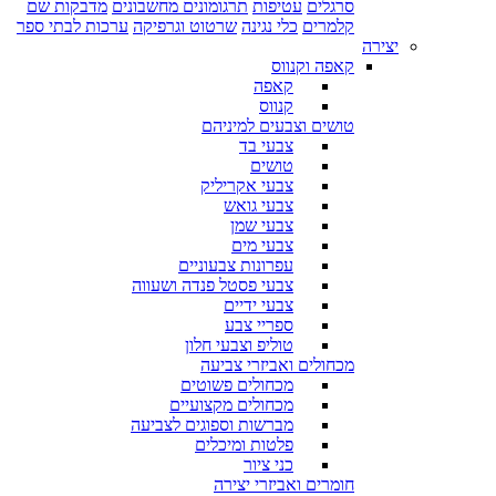
סרגלים
עטיפות
תרגומונים מחשבונים
מדבקות שם
קלמרים
כלי נגינה
שרטוט וגרפיקה
ערכות לבתי ספר
יצירה
קאפה וקנווס
קאפה
קנווס
טושים וצבעים למיניהם
צבעי בד
טושים
צבעי אקריליק
צבעי גואש
צבעי שמן
צבעי מים
עפרונות צבעוניים
צבעי פסטל פנדה ושעווה
צבעי ידיים
ספריי צבע
טוליפ וצבעי חלון
מכחולים ואביזרי צביעה
מכחולים פשוטים
מכחולים מקצועיים
מברשות וספוגים לצביעה
פלטות ומיכלים
כני ציור
חומרים ואביזרי יצירה