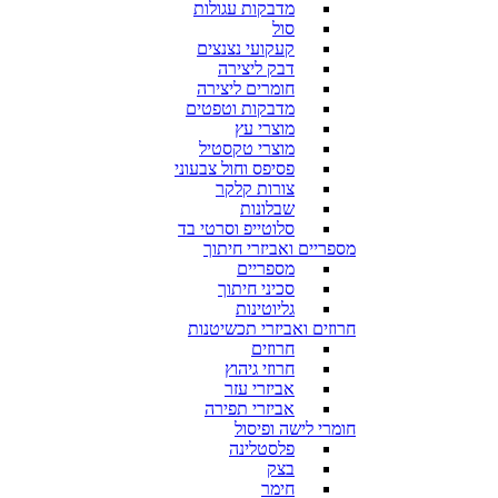
מדבקות עגולות
סול
קעקועי נצנצים
דבק ליצירה
חומרים ליצירה
מדבקות וטפטים
מוצרי עץ
מוצרי טקסטיל
פסיפס וחול צבעוני
צורות קלקר
שבלונות
סלוטייפ וסרטי בד
מספריים ואביזרי חיתוך
מספריים
סכיני חיתוך
גליוטינות
חרוזים ואביזרי תכשיטנות
חרוזים
חרוזי גיהוץ
אביזרי עזר
אביזרי תפירה
חומרי לישה ופיסול
פלסטלינה
בצק
חימר