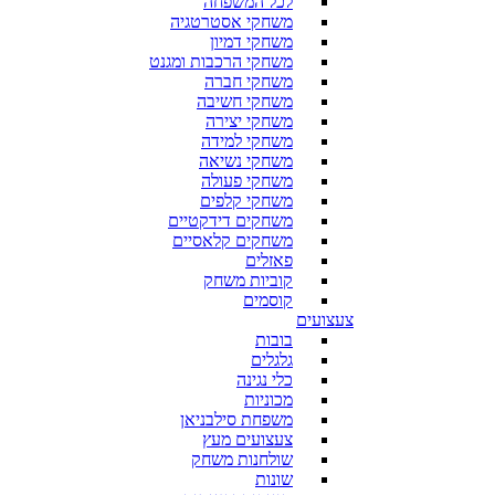
לכל המשפחה
משחקי אסטרטגיה
משחקי דמיון
משחקי הרכבות ומגנט
משחקי חברה
משחקי חשיבה
משחקי יצירה
משחקי למידה
משחקי נשיאה
משחקי פעולה
משחקי קלפים
משחקים דידקטיים
משחקים קלאסיים
פאזלים
קוביות משחק
קוסמים
צעצועים
בובות
גלגלים
כלי נגינה
מכוניות
משפחת סילבניאן
צעצועים מעץ
שולחנות משחק
שונות