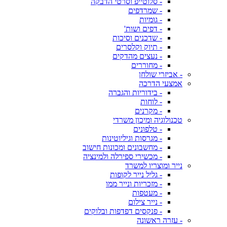
- סלוטייפ וסרטי הדבקה
- שמרדפים
- גומיות
- דפים ושות'
- שדכנים וסיכות
- תיוק וקלסרים
- נעצים מהדקים
- מחוררים
- אביזרי שולחן
אמצעי הדרכה
- בידוריות והגברה
- לוחות
- מקרנים
טכנולוגיה ומיכון משרדי
- טלפונים
- מגרסות וגיליוטינות
- מחשבונים ומכונות חישוב
- מכשירי ספירלה ולמינציה
נייר ומוצריו למשרד
- גליל נייר לקופות
- מזכריות ונייר ממו
- מעטפות
- נייר צילום
- פנקסים דפדפות ובלוקים
- עזרה ראשונה