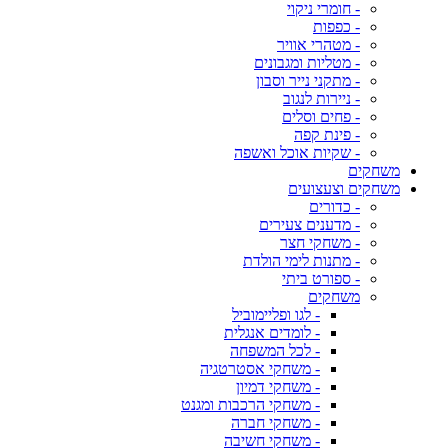
- חומרי ניקוי
- כפפות
- מטהרי אוויר
- מטליות ומגבונים
- מתקני נייר וסבון
- ניירות לנגוב
- פחים וסלים
- פינת קפה
- שקיות אוכל ואשפה
משחקים
משחקים וצעצועים
- כדורים
- מדענים צעירים
- משחקי חצר
- מתנות לימי הולדת
- ספורט ביתי
משחקים
- לגו ופליימוביל
- לומדים אנגלית
- לכל המשפחה
- משחקי אסטרטגיה
- משחקי דמיון
- משחקי הרכבות ומגנט
- משחקי חברה
- משחקי חשיבה