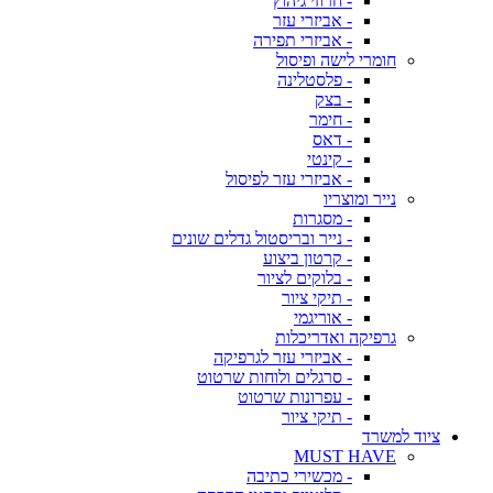
- חרוזי גיהוץ
- אביזרי עזר
- אביזרי תפירה
חומרי לישה ופיסול
- פלסטלינה
- בצק
- חימר
- דאס
- קינטי
- אביזרי עזר לפיסול
נייר ומוצריו
- מסגרות
- נייר ובריסטול גדלים שונים
- קרטון ביצוע
- בלוקים לציור
- תיקי ציור
- אוריגמי
גרפיקה ואדריכלות
- אביזרי עזר לגרפיקה
- סרגלים ולוחות שרטוט
- עפרונות שרטוט
- תיקי ציור
ציוד למשרד
MUST HAVE
- מכשירי כתיבה