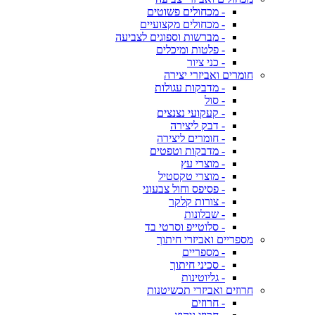
- מכחולים פשוטים
- מכחולים מקצועיים
- מברשות וספוגים לצביעה
- פלטות ומיכלים
- כני ציור
חומרים ואביזרי יצירה
- מדבקות עגולות
- סול
- קעקועי נצנצים
- דבק ליצירה
- חומרים ליצירה
- מדבקות וטפטים
- מוצרי עץ
- מוצרי טקסטיל
- פסיפס וחול צבעוני
- צורות קלקר
- שבלונות
- סלוטייפ וסרטי בד
מספריים ואביזרי חיתוך
- מספריים
- סכיני חיתוך
- גליוטינות
חרוזים ואביזרי תכשיטנות
- חרוזים