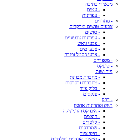
מכשירי כתיבה
- עטים
- עפרונות
- מחדדים
צבעים טושים ומרקרים
- טושים
- עפרונות צבעוניים
- צבעי גואש
- צבעי מים
- צבעי פסטל ופנדה
- מספריים
- טיפקס
נייר ושות'
- מחברת מכוונת
- מחברות ודפדפות
- בלוק ציור
- פנקסים
- דבק
תיוק ופתרונות אחסון
- אינדקס והרמוניקה
- חוצצים
- קלסרים
- שמרדפים
- תיקי ציור
- תיקיות אוגדנים ופולדרים