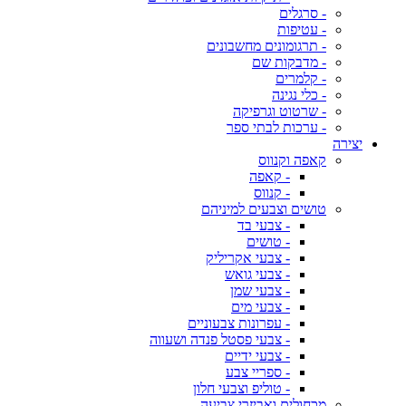
- סרגלים
- עטיפות
- תרגומונים מחשבונים
- מדבקות שם
- קלמרים
- כלי נגינה
- שרטוט וגרפיקה
- ערכות לבתי ספר
יצירה
קאפה וקנווס
- קאפה
- קנווס
טושים וצבעים למיניהם
- צבעי בד
- טושים
- צבעי אקריליק
- צבעי גואש
- צבעי שמן
- צבעי מים
- עפרונות צבעוניים
- צבעי פסטל פנדה ושעווה
- צבעי ידיים
- ספריי צבע
- טוליפ וצבעי חלון
מכחולים ואביזרי צביעה