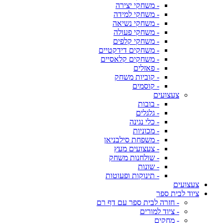
- משחקי יצירה
- משחקי למידה
- משחקי נשיאה
- משחקי פעולה
- משחקי קלפים
- משחקים דידקטיים
- משחקים קלאסיים
- פאזלים
- קוביות משחק
- קוסמים
צעצועים
- בובות
- גלגלים
- כלי נגינה
- מכוניות
- משפחת סילבניאן
- צעצועים מעץ
- שולחנות משחק
- שונות
- תינוקות ופעוטות
צעצועים
ציוד לבית ספר
- חזרה לבית ספר עם דף רם
- ציוד למורים
- מחקים