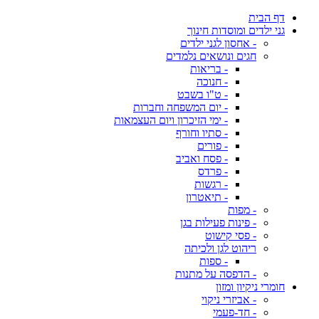
דף הבית
גני ילדים ומוסדות חינוך
- אחסון לגני ילדים
חגים ונושאים נלמדים
- בריאות
- חנוכה
- ט"ו בשבט
- יום המשפחה וחברות
- ימי הזיכרון ויום העצמאות
- סתיו וחורף
- פורים
- פסח ואביב
- פרדס
- רגשות
- תיאטרון
- מפות
- פינות פעילות בגן
- פסי קישוט
ריהוט לגן ולכיתה
- ספות
- הדפסה על מתנות
חומרי ניקיון ומזון
- אביזרי ניקוי
- חד-פעמי