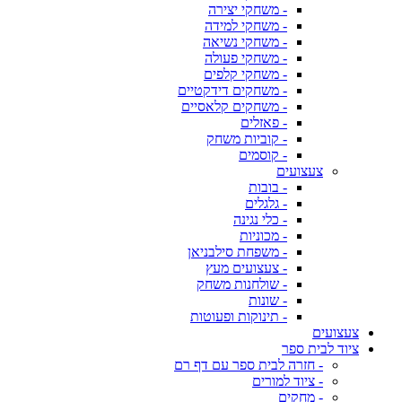
- משחקי יצירה
- משחקי למידה
- משחקי נשיאה
- משחקי פעולה
- משחקי קלפים
- משחקים דידקטיים
- משחקים קלאסיים
- פאזלים
- קוביות משחק
- קוסמים
צעצועים
- בובות
- גלגלים
- כלי נגינה
- מכוניות
- משפחת סילבניאן
- צעצועים מעץ
- שולחנות משחק
- שונות
- תינוקות ופעוטות
צעצועים
ציוד לבית ספר
- חזרה לבית ספר עם דף רם
- ציוד למורים
- מחקים