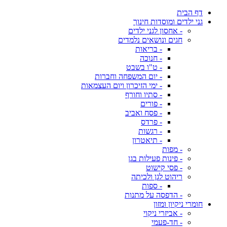
דף הבית
גני ילדים ומוסדות חינוך
- אחסון לגני ילדים
חגים ונושאים נלמדים
- בריאות
- חנוכה
- ט"ו בשבט
- יום המשפחה וחברות
- ימי הזיכרון ויום העצמאות
- סתיו וחורף
- פורים
- פסח ואביב
- פרדס
- רגשות
- תיאטרון
- מפות
- פינות פעילות בגן
- פסי קישוט
ריהוט לגן ולכיתה
- ספות
- הדפסה על מתנות
חומרי ניקיון ומזון
- אביזרי ניקוי
- חד-פעמי