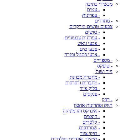
מכשירי כתיבה
- עטים
- עפרונות
- מחדדים
צבעים טושים ומרקרים
- טושים
- עפרונות צבעוניים
- צבעי גואש
- צבעי מים
- צבעי פסטל ופנדה
- מספריים
- טיפקס
נייר ושות'
- מחברת מכוונת
- מחברות ודפדפות
- בלוק ציור
- פנקסים
- דבק
תיוק ופתרונות אחסון
- אינדקס והרמוניקה
- חוצצים
- קלסרים
- שמרדפים
- תיקי ציור
- תיקיות אוגדנים ופולדרים