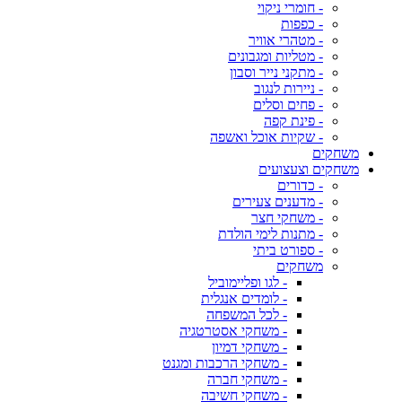
- חומרי ניקוי
- כפפות
- מטהרי אוויר
- מטליות ומגבונים
- מתקני נייר וסבון
- ניירות לנגוב
- פחים וסלים
- פינת קפה
- שקיות אוכל ואשפה
משחקים
משחקים וצעצועים
- כדורים
- מדענים צעירים
- משחקי חצר
- מתנות לימי הולדת
- ספורט ביתי
משחקים
- לגו ופליימוביל
- לומדים אנגלית
- לכל המשפחה
- משחקי אסטרטגיה
- משחקי דמיון
- משחקי הרכבות ומגנט
- משחקי חברה
- משחקי חשיבה