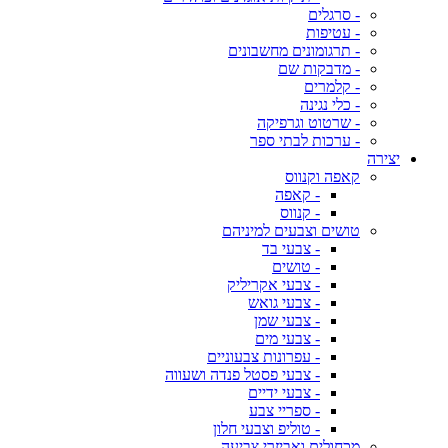
- סרגלים
- עטיפות
- תרגומונים מחשבונים
- מדבקות שם
- קלמרים
- כלי נגינה
- שרטוט וגרפיקה
- ערכות לבתי ספר
יצירה
קאפה וקנווס
- קאפה
- קנווס
טושים וצבעים למיניהם
- צבעי בד
- טושים
- צבעי אקריליק
- צבעי גואש
- צבעי שמן
- צבעי מים
- עפרונות צבעוניים
- צבעי פסטל פנדה ושעווה
- צבעי ידיים
- ספריי צבע
- טוליפ וצבעי חלון
מכחולים ואביזרי צביעה