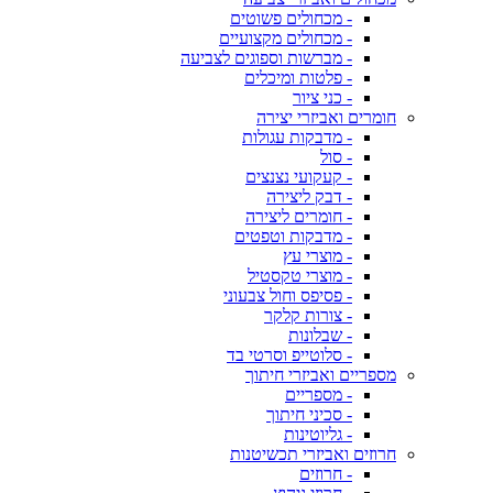
- מכחולים פשוטים
- מכחולים מקצועיים
- מברשות וספוגים לצביעה
- פלטות ומיכלים
- כני ציור
חומרים ואביזרי יצירה
- מדבקות עגולות
- סול
- קעקועי נצנצים
- דבק ליצירה
- חומרים ליצירה
- מדבקות וטפטים
- מוצרי עץ
- מוצרי טקסטיל
- פסיפס וחול צבעוני
- צורות קלקר
- שבלונות
- סלוטייפ וסרטי בד
מספריים ואביזרי חיתוך
- מספריים
- סכיני חיתוך
- גליוטינות
חרוזים ואביזרי תכשיטנות
- חרוזים