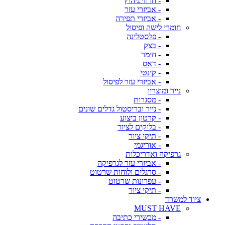
- חרוזי גיהוץ
- אביזרי עזר
- אביזרי תפירה
חומרי לישה ופיסול
- פלסטלינה
- בצק
- חימר
- דאס
- קינטי
- אביזרי עזר לפיסול
נייר ומוצריו
- מסגרות
- נייר ובריסטול גדלים שונים
- קרטון ביצוע
- בלוקים לציור
- תיקי ציור
- אוריגמי
גרפיקה ואדריכלות
- אביזרי עזר לגרפיקה
- סרגלים ולוחות שרטוט
- עפרונות שרטוט
- תיקי ציור
ציוד למשרד
MUST HAVE
- מכשירי כתיבה