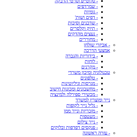
- סלוטייפ וסרטי הדבקה
- שמרדפים
- גומיות
- דפים ושות'
- שדכנים וסיכות
- תיוק וקלסרים
- נעצים מהדקים
- מחוררים
- אביזרי שולחן
אמצעי הדרכה
- בידוריות והגברה
- לוחות
- מקרנים
טכנולוגיה ומיכון משרדי
- טלפונים
- מגרסות וגיליוטינות
- מחשבונים ומכונות חישוב
- מכשירי ספירלה ולמינציה
נייר ומוצריו למשרד
- גליל נייר לקופות
- מזכריות ונייר ממו
- מעטפות
- נייר צילום
- פנקסים דפדפות ובלוקים
- עזרה ראשונה