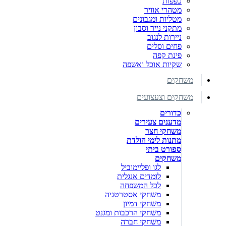
כפפות
מטהרי אוויר
מטליות ומגבונים
מתקני נייר וסבון
ניירות לנגוב
פחים וסלים
פינת קפה
שקיות אוכל ואשפה
משחקים
משחקים וצעצועים
כדורים
מדענים צעירים
משחקי חצר
מתנות לימי הולדת
ספורט ביתי
משחקים
לגו ופליימוביל
לומדים אנגלית
לכל המשפחה
משחקי אסטרטגיה
משחקי דמיון
משחקי הרכבות ומגנט
משחקי חברה