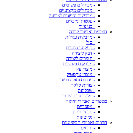
- מכחולים פשוטים
- מכחולים מקצועיים
- מברשות וספוגים לצביעה
- פלטות ומיכלים
- כני ציור
חומרים ואביזרי יצירה
- מדבקות עגולות
- סול
- קעקועי נצנצים
- דבק ליצירה
- חומרים ליצירה
- מדבקות וטפטים
- מוצרי עץ
- מוצרי טקסטיל
- פסיפס וחול צבעוני
- צורות קלקר
- שבלונות
- סלוטייפ וסרטי בד
מספריים ואביזרי חיתוך
- מספריים
- סכיני חיתוך
- גליוטינות
חרוזים ואביזרי תכשיטנות
- חרוזים