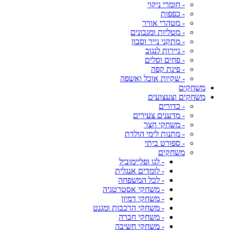
- חומרי ניקוי
- כפפות
- מטהרי אוויר
- מטליות ומגבונים
- מתקני נייר וסבון
- ניירות לנגוב
- פחים וסלים
- פינת קפה
- שקיות אוכל ואשפה
משחקים
משחקים וצעצועים
- כדורים
- מדענים צעירים
- משחקי חצר
- מתנות לימי הולדת
- ספורט ביתי
משחקים
- לגו ופליימוביל
- לומדים אנגלית
- לכל המשפחה
- משחקי אסטרטגיה
- משחקי דמיון
- משחקי הרכבות ומגנט
- משחקי חברה
- משחקי חשיבה