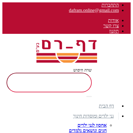
התחברות
dafram.online@gmail.com
אודות
צרו קשר
תקנון
שדה חיפוש
דף הבית
גני ילדים ומוסדות חינוך
אחסון לגני ילדים
חגים ונושאים נלמדים