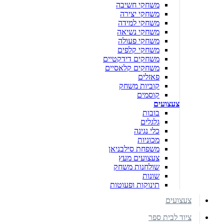
משחקי חשיבה
משחקי יצירה
משחקי למידה
משחקי נשיאה
משחקי פעולה
משחקי קלפים
משחקים דידקטיים
משחקים קלאסיים
פאזלים
קוביות משחק
קוסמים
צעצועים
בובות
גלגלים
כלי נגינה
מכוניות
משפחת סילבניאן
צעצועים מעץ
שולחנות משחק
שונות
תינוקות ופעוטות
צעצועים
ציוד לבית ספר