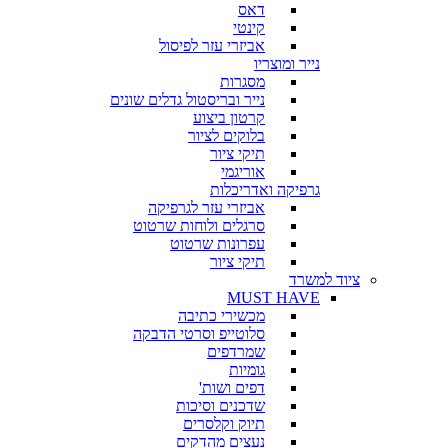
דאס
קינטי
אביזרי עזר לפיסול
נייר ומוצריו
מסגרות
נייר ובריסטול גדלים שונים
קרטון ביצוע
בלוקים לציור
תיקי ציור
אוריגמי
גרפיקה ואדריכלות
אביזרי עזר לגרפיקה
סרגלים ולוחות שרטוט
עפרונות שרטוט
תיקי ציור
ציוד למשרד
MUST HAVE
מכשירי כתיבה
סלוטייפ וסרטי הדבקה
שמרדפים
גומיות
דפים ושות'
שדכנים וסיכות
תיוק וקלסרים
נעצים מהדקים