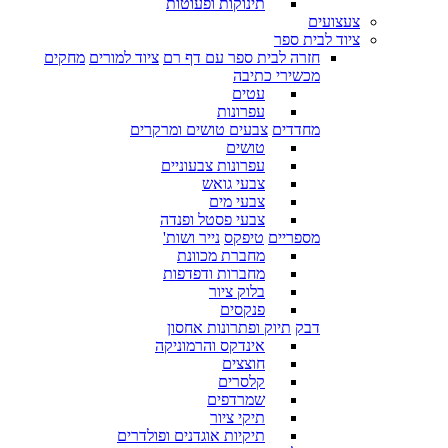
תינוקות ופעוטות
צעצועים
ציוד לבית ספר
חזרה לבית ספר עם דף רם
ציוד למורים
מחקים
מכשירי כתיבה
עטים
עפרונות
מחדדים
צבעים טושים ומרקרים
טושים
עפרונות צבעוניים
צבעי גואש
צבעי מים
צבעי פסטל ופנדה
מספריים
טיפקס
נייר ושות'
מחברת מכוונת
מחברות ודפדפות
בלוק ציור
פנקסים
דבק
תיוק ופתרונות אחסון
אינדקס והרמוניקה
חוצצים
קלסרים
שמרדפים
תיקי ציור
תיקיות אוגדנים ופולדרים