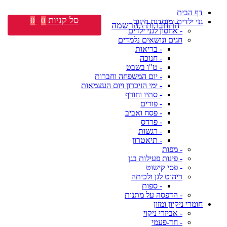
דף הבית
סל קניות
0
0
גני ילדים ומוסדות חינוך
התחברות \ הרשמה
- אחסון לגני ילדים
חגים ונושאים נלמדים
- בריאות
- חנוכה
- ט"ו בשבט
- יום המשפחה וחברות
- ימי הזיכרון ויום העצמאות
- סתיו וחורף
- פורים
- פסח ואביב
- פרדס
- רגשות
- תיאטרון
- מפות
- פינות פעילות בגן
- פסי קישוט
ריהוט לגן ולכיתה
- ספות
- הדפסה על מתנות
חומרי ניקיון ומזון
- אביזרי ניקוי
- חד-פעמי