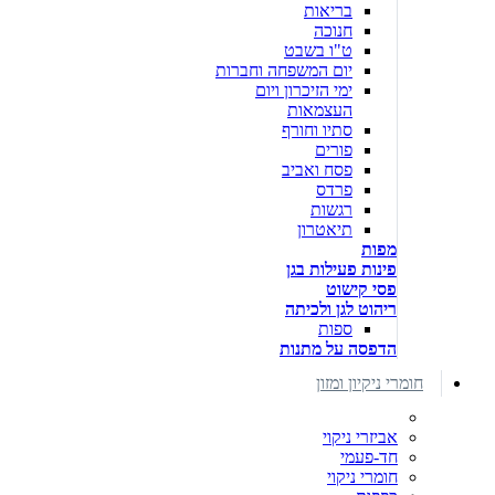
בריאות
חנוכה
ט"ו בשבט
יום המשפחה וחברות
ימי הזיכרון ויום
העצמאות
סתיו וחורף
פורים
פסח ואביב
פרדס
רגשות
תיאטרון
מפות
פינות פעילות בגן
פסי קישוט
ריהוט לגן ולכיתה
ספות
הדפסה על מתנות
חומרי ניקיון ומזון
אביזרי ניקוי
חד-פעמי
חומרי ניקוי