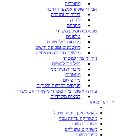
מחוררים
אביזרי שולחן
אמצעי הדרכה
בידוריות והגברה
לוחות
מקרנים
טכנולוגיה ומיכון משרדי
טלפונים
מגרסות וגיליוטינות
מחשבונים ומכונות חישוב
מכשירי ספירלה ולמינציה
נייר ומוצריו למשרד
גליל נייר לקופות
מזכריות ונייר ממו
מעטפות
נייר צילום
פנקסים דפדפות ובלוקים
עזרה ראשונה
ציוד משרדי מקיף
ריהוט משרדי
כסאות משרדיים
חינוך מיוחד
לאנשי חינוך ייעוץ וטיפול
מוטוריקה עדינה וגסה
משחקי רגשות
משחקים טיפוליים
ספרי רגשות