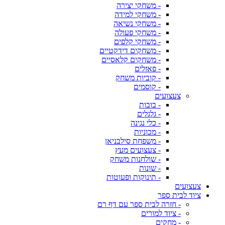
- משחקי יצירה
- משחקי למידה
- משחקי נשיאה
- משחקי פעולה
- משחקי קלפים
- משחקים דידקטיים
- משחקים קלאסיים
- פאזלים
- קוביות משחק
- קוסמים
צעצועים
- בובות
- גלגלים
- כלי נגינה
- מכוניות
- משפחת סילבניאן
- צעצועים מעץ
- שולחנות משחק
- שונות
- תינוקות ופעוטות
צעצועים
ציוד לבית ספר
- חזרה לבית ספר עם דף רם
- ציוד למורים
- מחקים