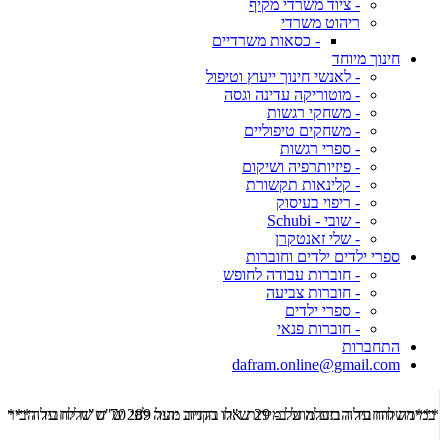
- ציוד משרדי מקיף
ריהוט משרדי
- כסאות משרדיים
חינוך מיוחד
- לאנשי חינוך ייעוץ וטיפול
- מוטוריקה עדינה וגסה
- משחקי רגשות
- משחקים טיפוליים
- ספרי רגשות
- פיזיותרפיה ושיקום
- קלינאות תקשורת
- ריפוי בעיסוק
- שובי - Schubi
- שלי זאנטקרן
ספרי ילדים ילדים וחוברות
- חוברות עבודה לחופש
- חוברות צביעה
- ספרי ילדים
- חוברות פנאי
התחברות
dafram.online@gmail.com
***משלוח עד הבית מוזל ב- 29 ש"ח בקניה מעל 289 ש"ח שליח עד הבית ***
***מש