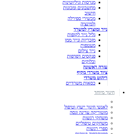
מגרסות וגיליוטינות
מחשבונים ומכונות
חישוב
מכשירי ספירלה
ולמינציה
נייר ומוצריו למשרד
גליל נייר לקופות
מזכריות ונייר ממו
מעטפות
נייר צילום
פנקסים דפדפות
ובלוקים
עזרה ראשונה
ציוד משרדי מקיף
ריהוט משרדי
כסאות משרדיים
חינוך מיוחד
לאנשי חינוך ייעוץ וטיפול
מוטוריקה עדינה וגסה
משחקי רגשות
משחקים טיפוליים
ספרי רגשות
פיזיותרפיה ושיקום