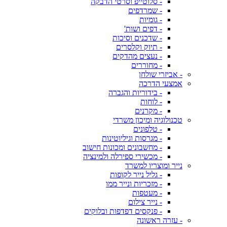
- סלוטייפ וסרטי הדבקה
- שמרדפים
- גומיות
- דפים ושות'
- שדכנים וסיכות
- תיוק וקלסרים
- נעצים מהדקים
- מחוררים
- אביזרי שולחן
אמצעי הדרכה
- בידוריות והגברה
- לוחות
- מקרנים
טכנולוגיה ומיכון משרדי
- טלפונים
- מגרסות וגיליוטינות
- מחשבונים ומכונות חישוב
- מכשירי ספירלה ולמינציה
נייר ומוצריו למשרד
- גליל נייר לקופות
- מזכריות ונייר ממו
- מעטפות
- נייר צילום
- פנקסים דפדפות ובלוקים
- עזרה ראשונה