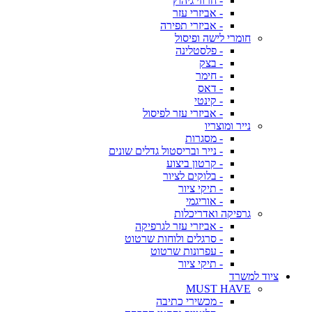
- חרוזי גיהוץ
- אביזרי עזר
- אביזרי תפירה
חומרי לישה ופיסול
- פלסטלינה
- בצק
- חימר
- דאס
- קינטי
- אביזרי עזר לפיסול
נייר ומוצריו
- מסגרות
- נייר ובריסטול גדלים שונים
- קרטון ביצוע
- בלוקים לציור
- תיקי ציור
- אוריגמי
גרפיקה ואדריכלות
- אביזרי עזר לגרפיקה
- סרגלים ולוחות שרטוט
- עפרונות שרטוט
- תיקי ציור
ציוד למשרד
MUST HAVE
- מכשירי כתיבה