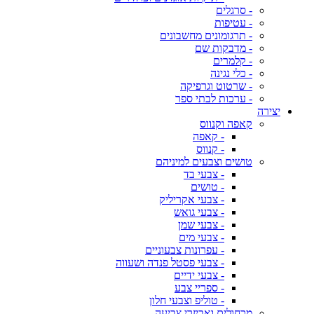
- סרגלים
- עטיפות
- תרגומונים מחשבונים
- מדבקות שם
- קלמרים
- כלי נגינה
- שרטוט וגרפיקה
- ערכות לבתי ספר
יצירה
קאפה וקנווס
- קאפה
- קנווס
טושים וצבעים למיניהם
- צבעי בד
- טושים
- צבעי אקריליק
- צבעי גואש
- צבעי שמן
- צבעי מים
- עפרונות צבעוניים
- צבעי פסטל פנדה ושעווה
- צבעי ידיים
- ספריי צבע
- טוליפ וצבעי חלון
מכחולים ואביזרי צביעה