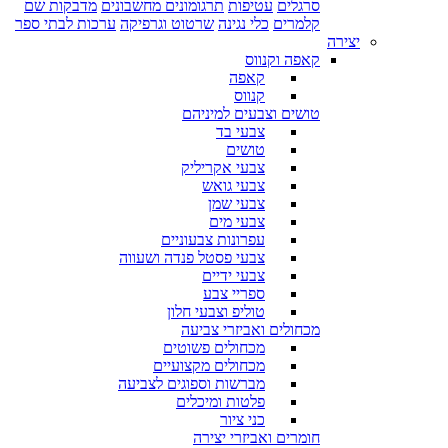
סרגלים
עטיפות
תרגומונים מחשבונים
מדבקות שם
קלמרים
כלי נגינה
שרטוט וגרפיקה
ערכות לבתי ספר
יצירה
קאפה וקנווס
קאפה
קנווס
טושים וצבעים למיניהם
צבעי בד
טושים
צבעי אקריליק
צבעי גואש
צבעי שמן
צבעי מים
עפרונות צבעוניים
צבעי פסטל פנדה ושעווה
צבעי ידיים
ספריי צבע
טוליפ וצבעי חלון
מכחולים ואביזרי צביעה
מכחולים פשוטים
מכחולים מקצועיים
מברשות וספוגים לצביעה
פלטות ומיכלים
כני ציור
חומרים ואביזרי יצירה