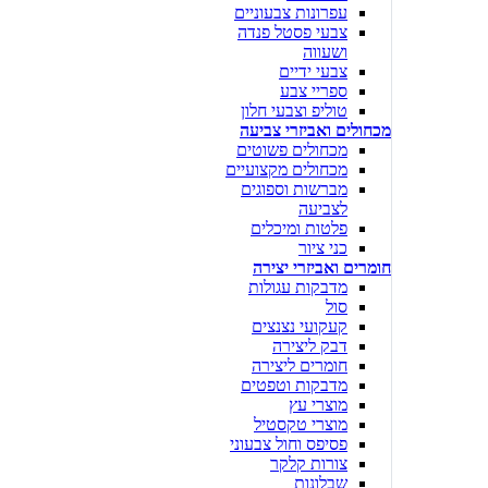
עפרונות צבעוניים
צבעי פסטל פנדה
ושעווה
צבעי ידיים
ספריי צבע
טוליפ וצבעי חלון
מכחולים ואביזרי צביעה
מכחולים פשוטים
מכחולים מקצועיים
מברשות וספוגים
לצביעה
פלטות ומיכלים
כני ציור
חומרים ואביזרי יצירה
מדבקות עגולות
סול
קעקועי נצנצים
דבק ליצירה
חומרים ליצירה
מדבקות וטפטים
מוצרי עץ
מוצרי טקסטיל
פסיפס וחול צבעוני
צורות קלקר
שבלונות