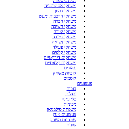
לכל המשפחה
משחקי אסטרטגיה
משחקי דמיון
משחקי הרכבות ומגנט
משחקי חברה
משחקי חשיבה
משחקי יצירה
משחקי למידה
משחקי נשיאה
משחקי פעולה
משחקי קלפים
משחקים דידקטיים
משחקים קלאסיים
פאזלים
קוביות משחק
קוסמים
צעצועים
בובות
גלגלים
כלי נגינה
מכוניות
משפחת סילבניאן
צעצועים מעץ
שולחנות משחק
שונות