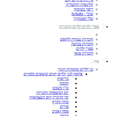
קלינאות תקשורת
ריפוי בעיסוק
שובי - Schubi
שלי זאנטקרן
ספרי ילדים ילדים וחוברות
חוברות עבודה לחופש
חוברות צביעה
ספרי ילדים
חוברות פנאי
עוד...
גני ילדים ומוסדות חינוך
אחסון לגני ילדים
חגים ונושאים נלמדים
בריאות
חנוכה
ט"ו בשבט
יום המשפחה וחברות
ימי הזיכרון ויום העצמאות
סתיו וחורף
פורים
פסח ואביב
פרדס