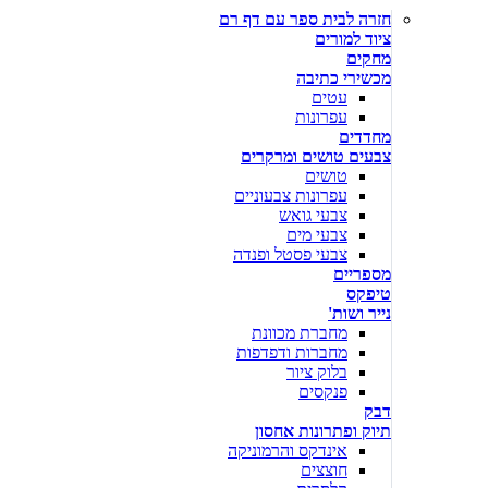
חזרה לבית ספר עם דף רם
ציוד למורים
מחקים
מכשירי כתיבה
עטים
עפרונות
מחדדים
צבעים טושים ומרקרים
טושים
עפרונות צבעוניים
צבעי גואש
צבעי מים
צבעי פסטל ופנדה
מספריים
טיפקס
נייר ושות'
מחברת מכוונת
מחברות ודפדפות
בלוק ציור
פנקסים
דבק
תיוק ופתרונות אחסון
אינדקס והרמוניקה
חוצצים