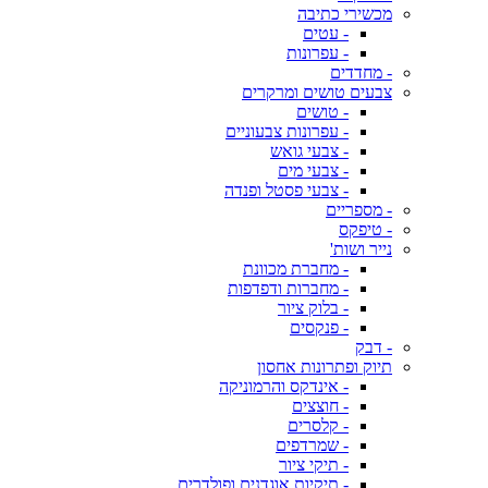
מכשירי כתיבה
- עטים
- עפרונות
- מחדדים
צבעים טושים ומרקרים
- טושים
- עפרונות צבעוניים
- צבעי גואש
- צבעי מים
- צבעי פסטל ופנדה
- מספריים
- טיפקס
נייר ושות'
- מחברת מכוונת
- מחברות ודפדפות
- בלוק ציור
- פנקסים
- דבק
תיוק ופתרונות אחסון
- אינדקס והרמוניקה
- חוצצים
- קלסרים
- שמרדפים
- תיקי ציור
- תיקיות אוגדנים ופולדרים