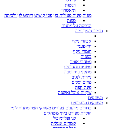
רגשות
תיאטרון
מפות
פינות פעילות בגן
פסי קישוט
ריהוט לגן ולכיתה
ספות
הדפסה על מתנות
חומרי ניקיון ומזון
אביזרי ניקוי
חד-פעמי
חומרי ניקוי
כפפות
מטהרי אוויר
מטליות ומגבונים
מתקני נייר וסבון
ניירות לנגוב
פחים וסלים
פינת קפה
שקיות אוכל ואשפה
משחקים
משחקים וצעצועים
כדורים
מדענים צעירים
משחקי חצר
מתנות לימי
הולדת
ספורט ביתי
משחקים
לגו ופליימוביל
לומדים אנגלית