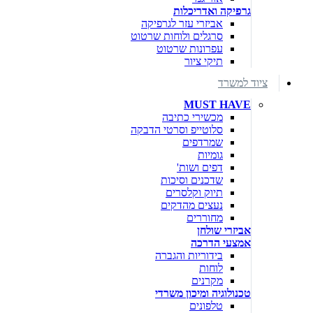
גרפיקה ואדריכלות
אביזרי עזר לגרפיקה
סרגלים ולוחות שרטוט
עפרונות שרטוט
תיקי ציור
ציוד למשרד
MUST HAVE
מכשירי כתיבה
סלוטייפ וסרטי הדבקה
שמרדפים
גומיות
דפים ושות'
שדכנים וסיכות
תיוק וקלסרים
נעצים מהדקים
מחוררים
אביזרי שולחן
אמצעי הדרכה
בידוריות והגברה
לוחות
מקרנים
טכנולוגיה ומיכון משרדי
טלפונים