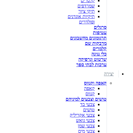
קלסרים
שמרדפים
תיקי ציור
תיקיות אוגדנים
ופולדרים
סרגלים
עטיפות
תרגומונים מחשבונים
מדבקות שם
קלמרים
כלי נגינה
שרטוט וגרפיקה
ערכות לבתי ספר
יצירה
קאפה וקנווס
קאפה
קנווס
טושים וצבעים למיניהם
צבעי בד
טושים
צבעי אקריליק
צבעי גואש
צבעי שמן
צבעי מים