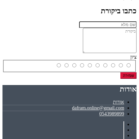
כתבו ביקורת
ציון
שמירה
אודות
אודות
dafram.online@gmail.com
0543989899