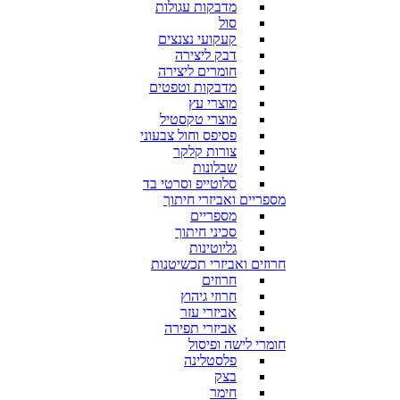
מדבקות עגולות
סול
קעקועי נצנצים
דבק ליצירה
חומרים ליצירה
מדבקות וטפטים
מוצרי עץ
מוצרי טקסטיל
פסיפס וחול צבעוני
צורות קלקר
שבלונות
סלוטייפ וסרטי בד
מספריים ואביזרי חיתוך
מספריים
סכיני חיתוך
גליוטינות
חרוזים ואביזרי תכשיטנות
חרוזים
חרוזי גיהוץ
אביזרי עזר
אביזרי תפירה
חומרי לישה ופיסול
פלסטלינה
בצק
חימר