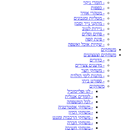
- חומרי ניקוי
- כפפות
- מטהרי אוויר
- מטליות ומגבונים
- מתקני נייר וסבון
- ניירות לנגוב
- פחים וסלים
- פינת קפה
- שקיות אוכל ואשפה
משחקים
משחקים וצעצועים
- כדורים
- מדענים צעירים
- משחקי חצר
- מתנות לימי הולדת
- ספורט ביתי
משחקים
- לגו ופליימוביל
- לומדים אנגלית
- לכל המשפחה
- משחקי אסטרטגיה
- משחקי דמיון
- משחקי הרכבות ומגנט
- משחקי חברה
- משחקי חשיבה