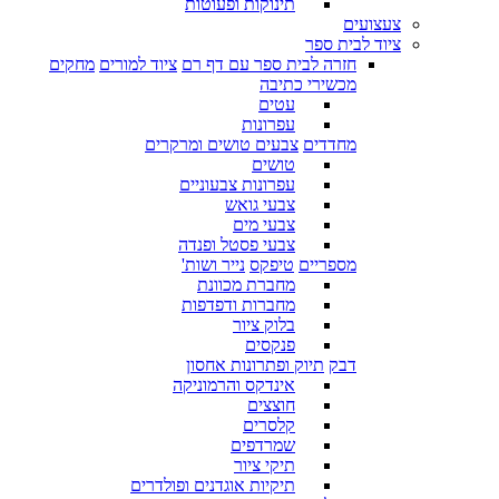
תינוקות ופעוטות
צעצועים
ציוד לבית ספר
חזרה לבית ספר עם דף רם
ציוד למורים
מחקים
מכשירי כתיבה
עטים
עפרונות
מחדדים
צבעים טושים ומרקרים
טושים
עפרונות צבעוניים
צבעי גואש
צבעי מים
צבעי פסטל ופנדה
מספריים
טיפקס
נייר ושות'
מחברת מכוונת
מחברות ודפדפות
בלוק ציור
פנקסים
דבק
תיוק ופתרונות אחסון
אינדקס והרמוניקה
חוצצים
קלסרים
שמרדפים
תיקי ציור
תיקיות אוגדנים ופולדרים