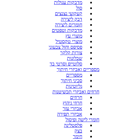
מדבקות עגולות
סול
קעקועי נצנצים
דבק ליצירה
חומרים ליצירה
מדבקות וטפטים
מוצרי עץ
מוצרי טקסטיל
פסיפס וחול צבעוני
צורות קלקר
שבלונות
סלוטייפ וסרטי בד
מספריים ואביזרי חיתוך
מספריים
סכיני חיתוך
גליוטינות
חרוזים ואביזרי תכשיטנות
חרוזים
חרוזי גיהוץ
אביזרי עזר
אביזרי תפירה
חומרי לישה ופיסול
פלסטלינה
בצק
חימר