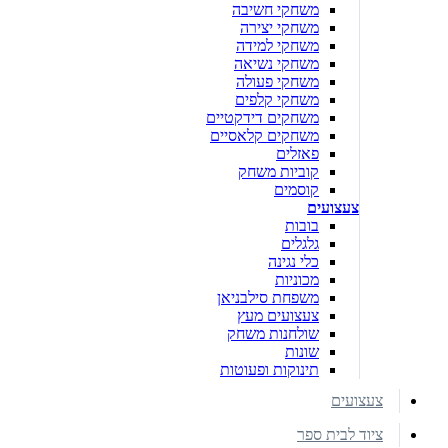
משחקי חשיבה
משחקי יצירה
משחקי למידה
משחקי נשיאה
משחקי פעולה
משחקי קלפים
משחקים דידקטיים
משחקים קלאסיים
פאזלים
קוביות משחק
קוסמים
צעצועים
בובות
גלגלים
כלי נגינה
מכוניות
משפחת סילבניאן
צעצועים מעץ
שולחנות משחק
שונות
תינוקות ופעוטות
צעצועים
ציוד לבית ספר