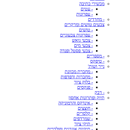
מכשירי כתיבה
- עטים
- עפרונות
- מחדדים
צבעים טושים ומרקרים
- טושים
- עפרונות צבעוניים
- צבעי גואש
- צבעי מים
- צבעי פסטל ופנדה
- מספריים
- טיפקס
נייר ושות'
- מחברת מכוונת
- מחברות ודפדפות
- בלוק ציור
- פנקסים
- דבק
תיוק ופתרונות אחסון
- אינדקס והרמוניקה
- חוצצים
- קלסרים
- שמרדפים
- תיקי ציור
- תיקיות אוגדנים ופולדרים