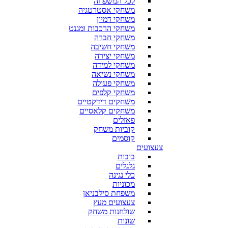
לכל המשפחה
משחקי אסטרטגיה
משחקי דמיון
משחקי הרכבות ומגנט
משחקי חברה
משחקי חשיבה
משחקי יצירה
משחקי למידה
משחקי נשיאה
משחקי פעולה
משחקי קלפים
משחקים דידקטיים
משחקים קלאסיים
פאזלים
קוביות משחק
קוסמים
צעצועים
בובות
גלגלים
כלי נגינה
מכוניות
משפחת סילבניאן
צעצועים מעץ
שולחנות משחק
שונות