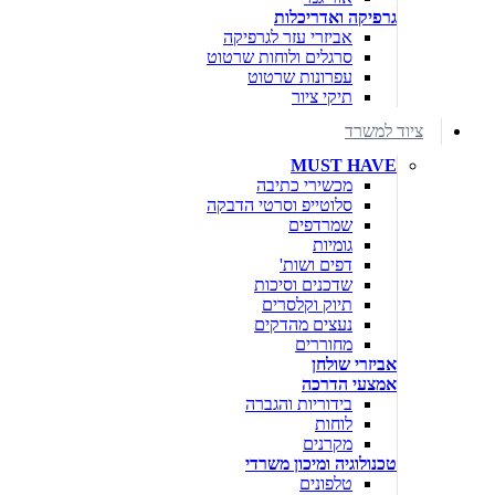
גרפיקה ואדריכלות
אביזרי עזר לגרפיקה
סרגלים ולוחות שרטוט
עפרונות שרטוט
תיקי ציור
ציוד למשרד
MUST HAVE
מכשירי כתיבה
סלוטייפ וסרטי הדבקה
שמרדפים
גומיות
דפים ושות'
שדכנים וסיכות
תיוק וקלסרים
נעצים מהדקים
מחוררים
אביזרי שולחן
אמצעי הדרכה
בידוריות והגברה
לוחות
מקרנים
טכנולוגיה ומיכון משרדי
טלפונים