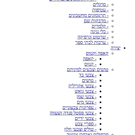
- סרגלים
- עטיפות
- תרגומונים מחשבונים
- מדבקות שם
- קלמרים
- כלי נגינה
- שרטוט וגרפיקה
- ערכות לבתי ספר
יצירה
קאפה וקנווס
- קאפה
- קנווס
טושים וצבעים למיניהם
- צבעי בד
- טושים
- צבעי אקריליק
- צבעי גואש
- צבעי שמן
- צבעי מים
- עפרונות צבעוניים
- צבעי פסטל פנדה ושעווה
- צבעי ידיים
- ספריי צבע
- טוליפ וצבעי חלון
מכחולים ואביזרי צביעה