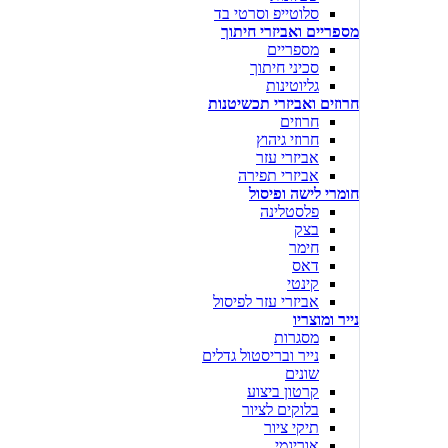
סלוטייפ וסרטי בד
מספריים ואביזרי חיתוך
מספריים
סכיני חיתוך
גליוטינות
חרוזים ואביזרי תכשיטנות
חרוזים
חרוזי גיהוץ
אביזרי עזר
אביזרי תפירה
חומרי לישה ופיסול
פלסטלינה
בצק
חימר
דאס
קינטי
אביזרי עזר לפיסול
נייר ומוצריו
מסגרות
נייר ובריסטול גדלים
שונים
קרטון ביצוע
בלוקים לציור
תיקי ציור
אוריגמי