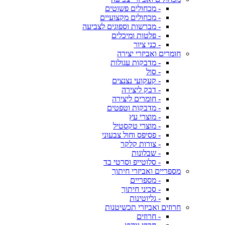
- מכחולים פשוטים
- מכחולים מקצועיים
- מברשות וספוגים לצביעה
- פלטות ומיכלים
- כני ציור
חומרים ואביזרי יצירה
- מדבקות עגולות
- סול
- קעקועי נצנצים
- דבק ליצירה
- חומרים ליצירה
- מדבקות וטפטים
- מוצרי עץ
- מוצרי טקסטיל
- פסיפס וחול צבעוני
- צורות קלקר
- שבלונות
- סלוטייפ וסרטי בד
מספריים ואביזרי חיתוך
- מספריים
- סכיני חיתוך
- גליוטינות
חרוזים ואביזרי תכשיטנות
- חרוזים