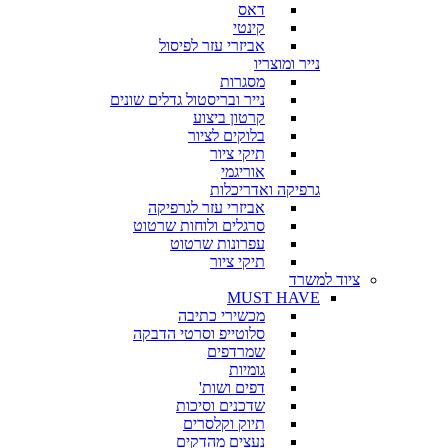
דאס
קינטי
אביזרי עזר לפיסול
נייר ומוצריו
מסגרות
נייר ובריסטול גדלים שונים
קרטון ביצוע
בלוקים לציור
תיקי ציור
אוריגמי
גרפיקה ואדריכלות
אביזרי עזר לגרפיקה
סרגלים ולוחות שרטוט
עפרונות שרטוט
תיקי ציור
ציוד למשרד
MUST HAVE
מכשירי כתיבה
סלוטייפ וסרטי הדבקה
שמרדפים
גומיות
דפים ושות'
שדכנים וסיכות
תיוק וקלסרים
נעצים מהדקים