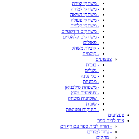
- משחקי יצירה
- משחקי למידה
- משחקי נשיאה
- משחקי פעולה
- משחקי קלפים
- משחקים דידקטיים
- משחקים קלאסיים
- פאזלים
- קוביות משחק
- קוסמים
צעצועים
- בובות
- גלגלים
- כלי נגינה
- מכוניות
- משפחת סילבניאן
- צעצועים מעץ
- שולחנות משחק
- שונות
- תינוקות ופעוטות
צעצועים
ציוד לבית ספר
- חזרה לבית ספר עם דף רם
- ציוד למורים
- מחקים