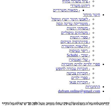
- ציוד משרדי מקיף
ריהוט משרדי
- כסאות משרדיים
חינוך מיוחד
- לאנשי חינוך ייעוץ וטיפול
- מוטוריקה עדינה וגסה
- משחקי רגשות
- משחקים טיפוליים
- ספרי רגשות
- פיזיותרפיה ושיקום
- קלינאות תקשורת
- ריפוי בעיסוק
- שובי - Schubi
- שלי זאנטקרן
ספרי ילדים ילדים וחוברות
- חוברות עבודה לחופש
- חוברות צביעה
- ספרי ילדים
- חוברות פנאי
התחברות
dafram.online@gmail.com
***משלוח עד הבית מוזל ב- 29 ש"ח בקניה מעל 289 ש"ח שליח עד הבית ***
***מש