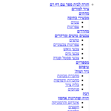
חזרה לבית ספר עם דף רם
ציוד למורים
מחקים
מכשירי כתיבה
עטים
עפרונות
מחדדים
צבעים טושים ומרקרים
טושים
עפרונות צבעוניים
צבעי גואש
צבעי מים
צבעי פסטל ופנדה
מספריים
טיפקס
נייר ושות'
מחברת מכוונת
מחברות ודפדפות
בלוק ציור
פנקסים
דבק
תיוק ופתרונות אחסון
אינדקס והרמוניקה
חוצצים