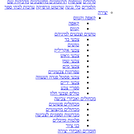
סרגלים
עטיפות
תרגומונים מחשבונים
מדבקות שם
קלמרים
כלי נגינה
שרטוט וגרפיקה
ערכות לבתי ספר
יצירה
קאפה וקנווס
קאפה
קנווס
טושים וצבעים למיניהם
צבעי בד
טושים
צבעי אקריליק
צבעי גואש
צבעי שמן
צבעי מים
עפרונות צבעוניים
צבעי פסטל פנדה ושעווה
צבעי ידיים
ספריי צבע
טוליפ וצבעי חלון
מכחולים ואביזרי צביעה
מכחולים פשוטים
מכחולים מקצועיים
מברשות וספוגים לצביעה
פלטות ומיכלים
כני ציור
חומרים ואביזרי יצירה