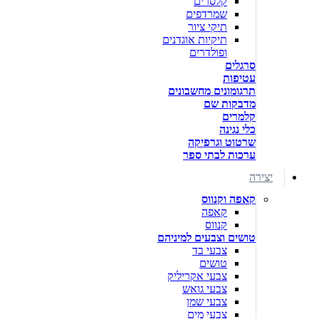
קלסרים
שמרדפים
תיקי ציור
תיקיות אוגדנים
ופולדרים
סרגלים
עטיפות
תרגומונים מחשבונים
מדבקות שם
קלמרים
כלי נגינה
שרטוט וגרפיקה
ערכות לבתי ספר
יצירה
קאפה וקנווס
קאפה
קנווס
טושים וצבעים למיניהם
צבעי בד
טושים
צבעי אקריליק
צבעי גואש
צבעי שמן
צבעי מים