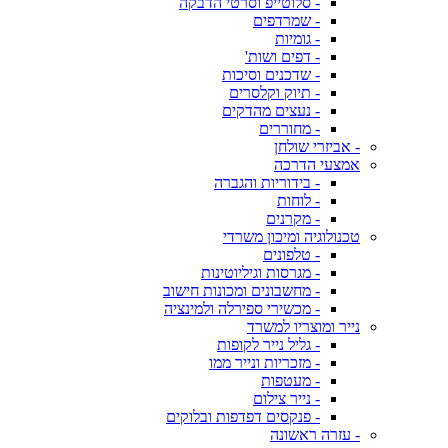
- סלוטייפ וסרטי הדבקה
- שמרדפים
- גומיות
- דפים ושות'
- שדכנים וסיכות
- תיוק וקלסרים
- נעצים מהדקים
- מחוררים
- אביזרי שולחן
אמצעי הדרכה
- בידוריות והגברה
- לוחות
- מקרנים
טכנולוגיה ומיכון משרדי
- טלפונים
- מגרסות וגיליוטינות
- מחשבונים ומכונות חישוב
- מכשירי ספירלה ולמינציה
נייר ומוצריו למשרד
- גליל נייר לקופות
- מזכריות ונייר ממו
- מעטפות
- נייר צילום
- פנקסים דפדפות ובלוקים
- עזרה ראשונה