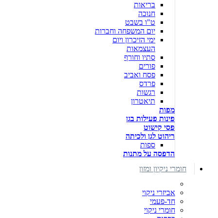
בריאות
חנוכה
ט"ו בשבט
יום המשפחה וחברות
ימי הזיכרון ויום
העצמאות
סתיו וחורף
פורים
פסח ואביב
פרדס
רגשות
תיאטרון
מפות
פינות פעילות בגן
פסי קישוט
ריהוט לגן ולכיתה
ספות
הדפסה על מתנות
חומרי ניקיון ומזון
אביזרי ניקוי
חד-פעמי
חומרי ניקוי