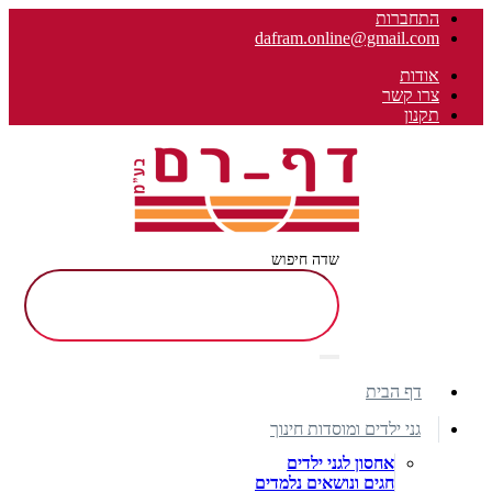
התחברות
dafram.online@gmail.com
אודות
צרו קשר
תקנון
שדה חיפוש
דף הבית
גני ילדים ומוסדות חינוך
אחסון לגני ילדים
חגים ונושאים נלמדים