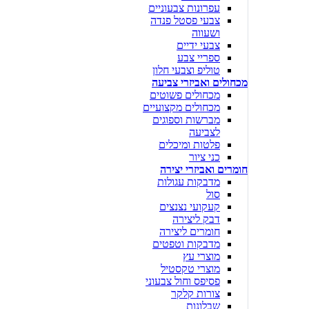
עפרונות צבעוניים
צבעי פסטל פנדה
ושעווה
צבעי ידיים
ספריי צבע
טוליפ וצבעי חלון
מכחולים ואביזרי צביעה
מכחולים פשוטים
מכחולים מקצועיים
מברשות וספוגים
לצביעה
פלטות ומיכלים
כני ציור
חומרים ואביזרי יצירה
מדבקות עגולות
סול
קעקועי נצנצים
דבק ליצירה
חומרים ליצירה
מדבקות וטפטים
מוצרי עץ
מוצרי טקסטיל
פסיפס וחול צבעוני
צורות קלקר
שבלונות