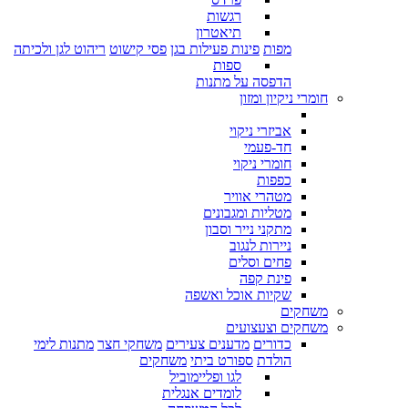
רגשות
תיאטרון
מפות
פינות פעילות בגן
פסי קישוט
ריהוט לגן ולכיתה
ספות
הדפסה על מתנות
חומרי ניקיון ומזון
אביזרי ניקוי
חד-פעמי
חומרי ניקוי
כפפות
מטהרי אוויר
מטליות ומגבונים
מתקני נייר וסבון
ניירות לנגוב
פחים וסלים
פינת קפה
שקיות אוכל ואשפה
משחקים
משחקים וצעצועים
כדורים
מדענים צעירים
משחקי חצר
מתנות לימי
הולדת
ספורט ביתי
משחקים
לגו ופליימוביל
לומדים אנגלית