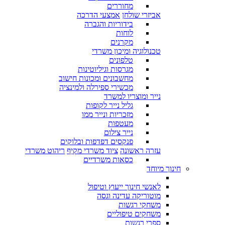
מחוררים
אביזרי שולחן
אמצעי הדרכה
בידוריות והגברה
לוחות
מקרנים
טכנולוגיה ומיכון משרדי
טלפונים
מגרסות וגיליוטינות
מחשבונים ומכונות חישוב
מכשירי ספירלה ולמינציה
נייר ומוצריו למשרד
גליל נייר לקופות
מזכריות ונייר ממו
מעטפות
נייר צילום
פנקסים דפדפות ובלוקים
עזרה ראשונה
ציוד משרדי מקיף
ריהוט משרדי
כסאות משרדיים
חינוך מיוחד
לאנשי חינוך ייעוץ וטיפול
מוטוריקה עדינה וגסה
משחקי רגשות
משחקים טיפוליים
ספרי רגשות