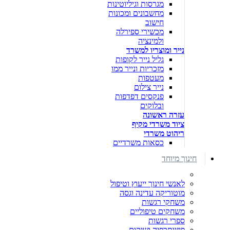
מגרסות וגיליוטינות
מחשבונים ומכונות
חישוב
מכשירי ספירלה
ולמינציה
נייר ומוצריו למשרד
גליל נייר לקופות
מזכריות ונייר ממו
מעטפות
נייר צילום
פנקסים דפדפות
ובלוקים
עזרה ראשונה
ציוד משרדי מקיף
ריהוט משרדי
כסאות משרדיים
חינוך מיוחד
לאנשי חינוך ייעוץ וטיפול
מוטוריקה עדינה וגסה
משחקי רגשות
משחקים טיפוליים
ספרי רגשות
פיזיותרפיה ושיקום