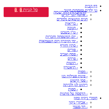
דף הבית
סל קניות
0
0
גני ילדים ומוסדות חינוך
התחברות \ הרשמה
- אחסון לגני ילדים
חגים ונושאים נלמדים
- בריאות
- חנוכה
- ט"ו בשבט
- יום המשפחה וחברות
- ימי הזיכרון ויום העצמאות
- סתיו וחורף
- פורים
- פסח ואביב
- פרדס
- רגשות
- תיאטרון
- מפות
- פינות פעילות בגן
- פסי קישוט
ריהוט לגן ולכיתה
- ספות
- הדפסה על מתנות
חומרי ניקיון ומזון
- אביזרי ניקוי
- חד-פעמי