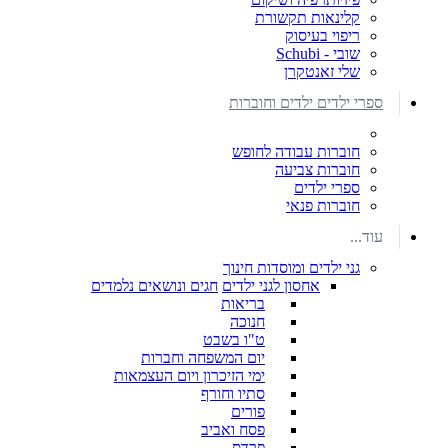
קלינאות תקשורת
ריפוי בעיסוק
שובי - Schubi
שלי זאנטקרן
ספרי ילדים ילדים וחוברות
חוברות עבודה לחופש
חוברות צביעה
ספרי ילדים
חוברות פנאי
עוד...
גני ילדים ומוסדות חינוך
אחסון לגני ילדים
חגים ונושאים נלמדים
בריאות
חנוכה
ט"ו בשבט
יום המשפחה וחברות
ימי הזיכרון ויום העצמאות
סתיו וחורף
פורים
פסח ואביב
פרדס