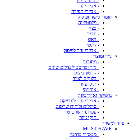
- חרוזי גיהוץ
- אביזרי עזר
- אביזרי תפירה
חומרי לישה ופיסול
- פלסטלינה
- בצק
- חימר
- דאס
- קינטי
- אביזרי עזר לפיסול
נייר ומוצריו
- מסגרות
- נייר ובריסטול גדלים שונים
- קרטון ביצוע
- בלוקים לציור
- תיקי ציור
- אוריגמי
גרפיקה ואדריכלות
- אביזרי עזר לגרפיקה
- סרגלים ולוחות שרטוט
- עפרונות שרטוט
- תיקי ציור
ציוד למשרד
MUST HAVE
- מכשירי כתיבה