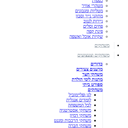
כפפות
מטהרי אוויר
מטליות ומגבונים
מתקני נייר וסבון
ניירות לנגוב
פחים וסלים
פינת קפה
שקיות אוכל ואשפה
משחקים
משחקים וצעצועים
כדורים
מדענים צעירים
משחקי חצר
מתנות לימי הולדת
ספורט ביתי
משחקים
לגו ופליימוביל
לומדים אנגלית
לכל המשפחה
משחקי אסטרטגיה
משחקי דמיון
משחקי הרכבות ומגנט
משחקי חברה