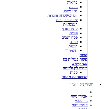
בריאות
חנוכה
ט"ו בשבט
יום המשפחה וחברות
ימי הזיכרון ויום
העצמאות
סתיו וחורף
פורים
פסח ואביב
פרדס
רגשות
תיאטרון
מפות
פינות פעילות בגן
פסי קישוט
ריהוט לגן ולכיתה
ספות
הדפסה על מתנות
חומרי ניקיון ומזון
אביזרי ניקוי
חד-פעמי
חומרי ניקוי