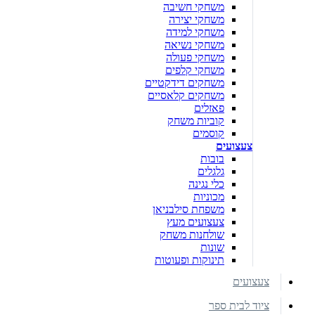
משחקי חשיבה
משחקי יצירה
משחקי למידה
משחקי נשיאה
משחקי פעולה
משחקי קלפים
משחקים דידקטיים
משחקים קלאסיים
פאזלים
קוביות משחק
קוסמים
צעצועים
בובות
גלגלים
כלי נגינה
מכוניות
משפחת סילבניאן
צעצועים מעץ
שולחנות משחק
שונות
תינוקות ופעוטות
צעצועים
ציוד לבית ספר