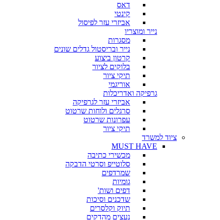
דאס
קינטי
אביזרי עזר לפיסול
נייר ומוצריו
מסגרות
נייר ובריסטול גדלים שונים
קרטון ביצוע
בלוקים לציור
תיקי ציור
אוריגמי
גרפיקה ואדריכלות
אביזרי עזר לגרפיקה
סרגלים ולוחות שרטוט
עפרונות שרטוט
תיקי ציור
ציוד למשרד
MUST HAVE
מכשירי כתיבה
סלוטייפ וסרטי הדבקה
שמרדפים
גומיות
דפים ושות'
שדכנים וסיכות
תיוק וקלסרים
נעצים מהדקים