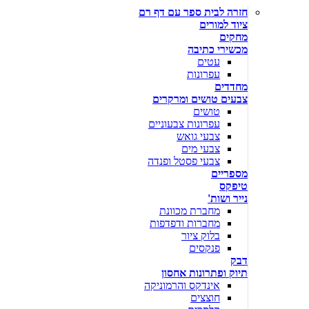
חזרה לבית ספר עם דף רם
ציוד למורים
מחקים
מכשירי כתיבה
עטים
עפרונות
מחדדים
צבעים טושים ומרקרים
טושים
עפרונות צבעוניים
צבעי גואש
צבעי מים
צבעי פסטל ופנדה
מספריים
טיפקס
נייר ושות'
מחברת מכוונת
מחברות ודפדפות
בלוק ציור
פנקסים
דבק
תיוק ופתרונות אחסון
אינדקס והרמוניקה
חוצצים