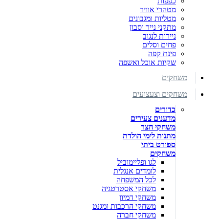
כפפות
מטהרי אוויר
מטליות ומגבונים
מתקני נייר וסבון
ניירות לנגוב
פחים וסלים
פינת קפה
שקיות אוכל ואשפה
משחקים
משחקים וצעצועים
כדורים
מדענים צעירים
משחקי חצר
מתנות לימי הולדת
ספורט ביתי
משחקים
לגו ופליימוביל
לומדים אנגלית
לכל המשפחה
משחקי אסטרטגיה
משחקי דמיון
משחקי הרכבות ומגנט
משחקי חברה