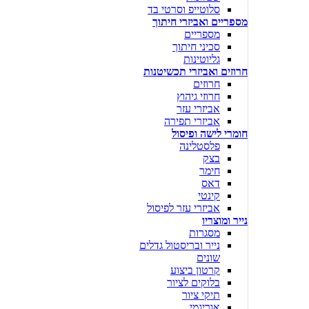
סלוטייפ וסרטי בד
מספריים ואביזרי חיתוך
מספריים
סכיני חיתוך
גליוטינות
חרוזים ואביזרי תכשיטנות
חרוזים
חרוזי גיהוץ
אביזרי עזר
אביזרי תפירה
חומרי לישה ופיסול
פלסטלינה
בצק
חימר
דאס
קינטי
אביזרי עזר לפיסול
נייר ומוצריו
מסגרות
נייר ובריסטול גדלים
שונים
קרטון ביצוע
בלוקים לציור
תיקי ציור
אוריגמי