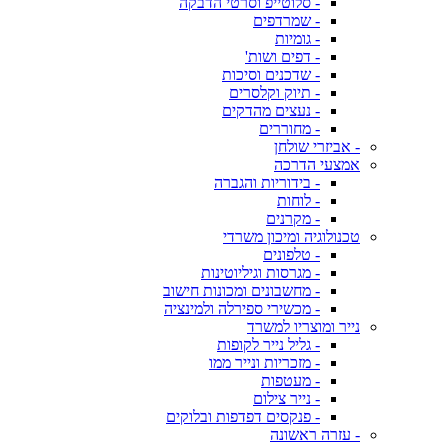
- סלוטייפ וסרטי הדבקה
- שמרדפים
- גומיות
- דפים ושות'
- שדכנים וסיכות
- תיוק וקלסרים
- נעצים מהדקים
- מחוררים
- אביזרי שולחן
אמצעי הדרכה
- בידוריות והגברה
- לוחות
- מקרנים
טכנולוגיה ומיכון משרדי
- טלפונים
- מגרסות וגיליוטינות
- מחשבונים ומכונות חישוב
- מכשירי ספירלה ולמינציה
נייר ומוצריו למשרד
- גליל נייר לקופות
- מזכריות ונייר ממו
- מעטפות
- נייר צילום
- פנקסים דפדפות ובלוקים
- עזרה ראשונה