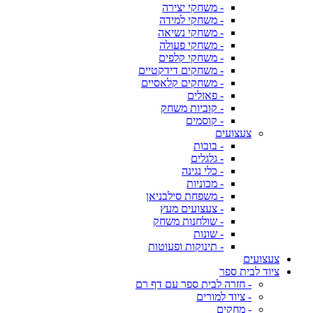
- משחקי יצירה
- משחקי למידה
- משחקי נשיאה
- משחקי פעולה
- משחקי קלפים
- משחקים דידקטיים
- משחקים קלאסיים
- פאזלים
- קוביות משחק
- קוסמים
צעצועים
- בובות
- גלגלים
- כלי נגינה
- מכוניות
- משפחת סילבניאן
- צעצועים מעץ
- שולחנות משחק
- שונות
- תינוקות ופעוטות
צעצועים
ציוד לבית ספר
- חזרה לבית ספר עם דף רם
- ציוד למורים
- מחקים