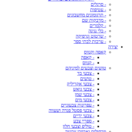
- סרגלים
- עטיפות
- תרגומונים מחשבונים
- מדבקות שם
- קלמרים
- כלי נגינה
- שרטוט וגרפיקה
- ערכות לבתי ספר
יצירה
קאפה וקנווס
- קאפה
- קנווס
טושים וצבעים למיניהם
- צבעי בד
- טושים
- צבעי אקריליק
- צבעי גואש
- צבעי שמן
- צבעי מים
- עפרונות צבעוניים
- צבעי פסטל פנדה ושעווה
- צבעי ידיים
- ספריי צבע
- טוליפ וצבעי חלון
מכחולים ואביזרי צביעה