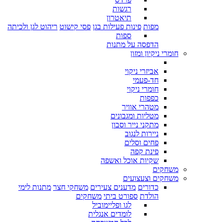
רגשות
תיאטרון
מפות
פינות פעילות בגן
פסי קישוט
ריהוט לגן ולכיתה
ספות
הדפסה על מתנות
חומרי ניקיון ומזון
אביזרי ניקוי
חד-פעמי
חומרי ניקוי
כפפות
מטהרי אוויר
מטליות ומגבונים
מתקני נייר וסבון
ניירות לנגוב
פחים וסלים
פינת קפה
שקיות אוכל ואשפה
משחקים
משחקים וצעצועים
כדורים
מדענים צעירים
משחקי חצר
מתנות לימי
הולדת
ספורט ביתי
משחקים
לגו ופליימוביל
לומדים אנגלית