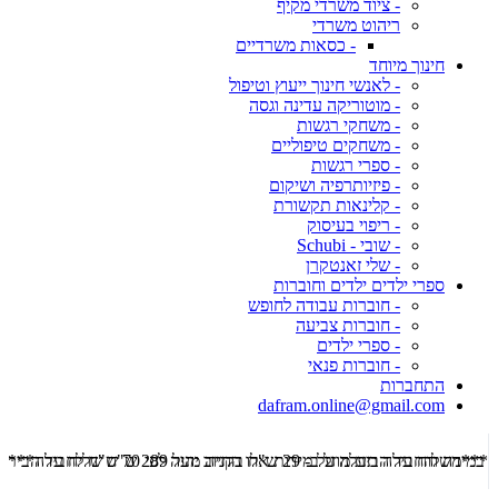
- ציוד משרדי מקיף
ריהוט משרדי
- כסאות משרדיים
חינוך מיוחד
- לאנשי חינוך ייעוץ וטיפול
- מוטוריקה עדינה וגסה
- משחקי רגשות
- משחקים טיפוליים
- ספרי רגשות
- פיזיותרפיה ושיקום
- קלינאות תקשורת
- ריפוי בעיסוק
- שובי - Schubi
- שלי זאנטקרן
ספרי ילדים ילדים וחוברות
- חוברות עבודה לחופש
- חוברות צביעה
- ספרי ילדים
- חוברות פנאי
התחברות
dafram.online@gmail.com
***משלוח עד הבית מוזל ב- 29 ש"ח בקניה מעל 289 ש"ח שליח עד הבית ***
***מש