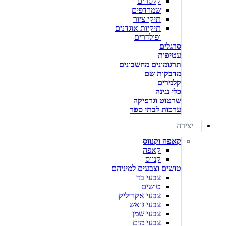
קלסרים
שמרדפים
תיקי ציור
תיקיות אוגדנים
ופולדרים
סרגלים
עטיפות
תרגומונים מחשבונים
מדבקות שם
קלמרים
כלי נגינה
שרטוט וגרפיקה
ערכות לבתי ספר
יצירה
קאפה וקנווס
קאפה
קנווס
טושים וצבעים למיניהם
צבעי בד
טושים
צבעי אקריליק
צבעי גואש
צבעי שמן
צבעי מים