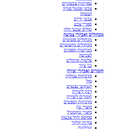
עפרונות צבעוניים
צבעי פסטל פנדה
ושעווה
צבעי ידיים
ספריי צבע
טוליפ וצבעי חלון
מכחולים ואביזרי צביעה
מכחולים פשוטים
מכחולים מקצועיים
מברשות וספוגים
לצביעה
פלטות ומיכלים
כני ציור
חומרים ואביזרי יצירה
מדבקות עגולות
סול
קעקועי נצנצים
דבק ליצירה
חומרים ליצירה
מדבקות וטפטים
מוצרי עץ
מוצרי טקסטיל
פסיפס וחול צבעוני
צורות קלקר
שבלונות