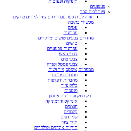
תינוקות ופעוטות
צעצועים
ציוד לבית ספר
חזרה לבית ספר עם דף רם
ציוד למורים
מחקים
מכשירי כתיבה
עטים
עפרונות
מחדדים
צבעים טושים ומרקרים
טושים
עפרונות צבעוניים
צבעי גואש
צבעי מים
צבעי פסטל ופנדה
מספריים
טיפקס
נייר ושות'
מחברת מכוונת
מחברות ודפדפות
בלוק ציור
פנקסים
דבק
תיוק ופתרונות אחסון
אינדקס והרמוניקה
חוצצים
קלסרים
שמרדפים
תיקי ציור
תיקיות אוגדנים ופולדרים