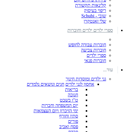
קלינאות תקשורת
ריפוי בעיסוק
שובי - Schubi
שלי זאנטקרן
ספרי ילדים ילדים וחוברות
חוברות עבודה לחופש
חוברות צביעה
ספרי ילדים
חוברות פנאי
עוד...
גני ילדים ומוסדות חינוך
אחסון לגני ילדים
חגים ונושאים נלמדים
בריאות
חנוכה
ט"ו בשבט
יום המשפחה וחברות
ימי הזיכרון ויום העצמאות
סתיו וחורף
פורים
פסח ואביב
פרדס