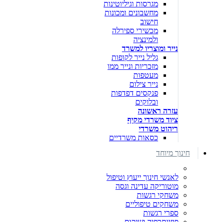
מגרסות וגיליוטינות
מחשבונים ומכונות
חישוב
מכשירי ספירלה
ולמינציה
נייר ומוצריו למשרד
גליל נייר לקופות
מזכריות ונייר ממו
מעטפות
נייר צילום
פנקסים דפדפות
ובלוקים
עזרה ראשונה
ציוד משרדי מקיף
ריהוט משרדי
כסאות משרדיים
חינוך מיוחד
לאנשי חינוך ייעוץ וטיפול
מוטוריקה עדינה וגסה
משחקי רגשות
משחקים טיפוליים
ספרי רגשות
פיזיותרפיה ושיקום