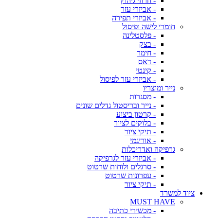
- חרוזי גיהוץ
- אביזרי עזר
- אביזרי תפירה
חומרי לישה ופיסול
- פלסטלינה
- בצק
- חימר
- דאס
- קינטי
- אביזרי עזר לפיסול
נייר ומוצריו
- מסגרות
- נייר ובריסטול גדלים שונים
- קרטון ביצוע
- בלוקים לציור
- תיקי ציור
- אוריגמי
גרפיקה ואדריכלות
- אביזרי עזר לגרפיקה
- סרגלים ולוחות שרטוט
- עפרונות שרטוט
- תיקי ציור
ציוד למשרד
MUST HAVE
- מכשירי כתיבה