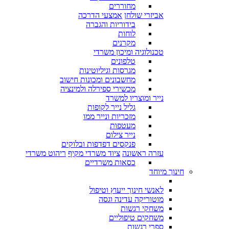
מחוררים
אביזרי שולחן
אמצעי הדרכה
בידוריות והגברה
לוחות
מקרנים
טכנולוגיה ומיכון משרדי
טלפונים
מגרסות וגיליוטינות
מחשבונים ומכונות חישוב
מכשירי ספירלה ולמינציה
נייר ומוצריו למשרד
גליל נייר לקופות
מזכריות ונייר ממו
מעטפות
נייר צילום
פנקסים דפדפות ובלוקים
עזרה ראשונה
ציוד משרדי מקיף
ריהוט משרדי
כסאות משרדיים
חינוך מיוחד
לאנשי חינוך ייעוץ וטיפול
מוטוריקה עדינה וגסה
משחקי רגשות
משחקים טיפוליים
ספרי רגשות