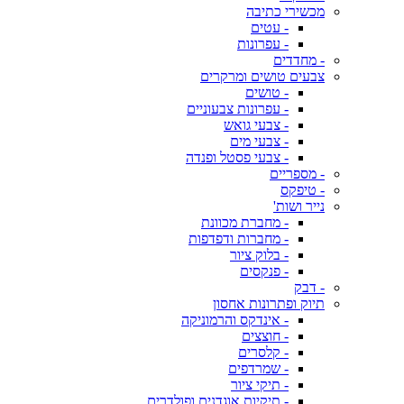
מכשירי כתיבה
- עטים
- עפרונות
- מחדדים
צבעים טושים ומרקרים
- טושים
- עפרונות צבעוניים
- צבעי גואש
- צבעי מים
- צבעי פסטל ופנדה
- מספריים
- טיפקס
נייר ושות'
- מחברת מכוונת
- מחברות ודפדפות
- בלוק ציור
- פנקסים
- דבק
תיוק ופתרונות אחסון
- אינדקס והרמוניקה
- חוצצים
- קלסרים
- שמרדפים
- תיקי ציור
- תיקיות אוגדנים ופולדרים