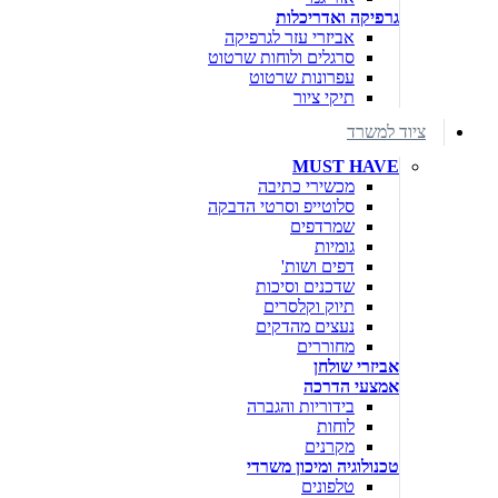
גרפיקה ואדריכלות
אביזרי עזר לגרפיקה
סרגלים ולוחות שרטוט
עפרונות שרטוט
תיקי ציור
ציוד למשרד
MUST HAVE
מכשירי כתיבה
סלוטייפ וסרטי הדבקה
שמרדפים
גומיות
דפים ושות'
שדכנים וסיכות
תיוק וקלסרים
נעצים מהדקים
מחוררים
אביזרי שולחן
אמצעי הדרכה
בידוריות והגברה
לוחות
מקרנים
טכנולוגיה ומיכון משרדי
טלפונים