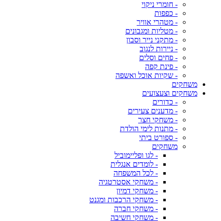
- חומרי ניקוי
- כפפות
- מטהרי אוויר
- מטליות ומגבונים
- מתקני נייר וסבון
- ניירות לנגוב
- פחים וסלים
- פינת קפה
- שקיות אוכל ואשפה
משחקים
משחקים וצעצועים
- כדורים
- מדענים צעירים
- משחקי חצר
- מתנות לימי הולדת
- ספורט ביתי
משחקים
- לגו ופליימוביל
- לומדים אנגלית
- לכל המשפחה
- משחקי אסטרטגיה
- משחקי דמיון
- משחקי הרכבות ומגנט
- משחקי חברה
- משחקי חשיבה