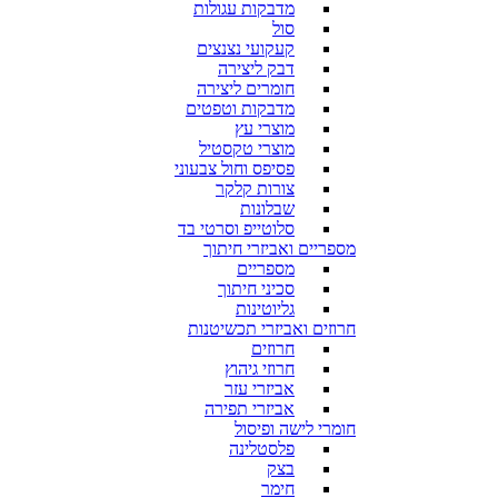
מדבקות עגולות
סול
קעקועי נצנצים
דבק ליצירה
חומרים ליצירה
מדבקות וטפטים
מוצרי עץ
מוצרי טקסטיל
פסיפס וחול צבעוני
צורות קלקר
שבלונות
סלוטייפ וסרטי בד
מספריים ואביזרי חיתוך
מספריים
סכיני חיתוך
גליוטינות
חרוזים ואביזרי תכשיטנות
חרוזים
חרוזי גיהוץ
אביזרי עזר
אביזרי תפירה
חומרי לישה ופיסול
פלסטלינה
בצק
חימר