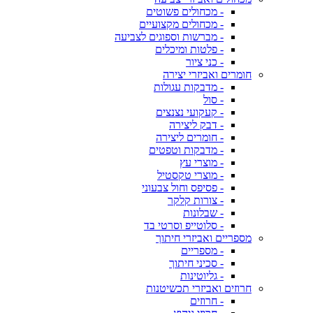
- מכחולים פשוטים
- מכחולים מקצועיים
- מברשות וספוגים לצביעה
- פלטות ומיכלים
- כני ציור
חומרים ואביזרי יצירה
- מדבקות עגולות
- סול
- קעקועי נצנצים
- דבק ליצירה
- חומרים ליצירה
- מדבקות וטפטים
- מוצרי עץ
- מוצרי טקסטיל
- פסיפס וחול צבעוני
- צורות קלקר
- שבלונות
- סלוטייפ וסרטי בד
מספריים ואביזרי חיתוך
- מספריים
- סכיני חיתוך
- גליוטינות
חרוזים ואביזרי תכשיטנות
- חרוזים