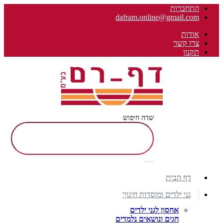
התחברות
dafram.online@gmail.com
אודות
צרו קשר
תקנון
שדה חיפוש
דף הבית
גני ילדים ומוסדות חינוך
אחסון לגני ילדים
חגים ונושאים נלמדים