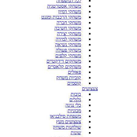
לכל המשפחה
משחקי אסטרטגיה
משחקי דמיון
משחקי הרכבות ומגנט
משחקי חברה
משחקי חשיבה
משחקי יצירה
משחקי למידה
משחקי נשיאה
משחקי פעולה
משחקי קלפים
משחקים דידקטיים
משחקים קלאסיים
פאזלים
קוביות משחק
קוסמים
צעצועים
בובות
גלגלים
כלי נגינה
מכוניות
משפחת סילבניאן
צעצועים מעץ
שולחנות משחק
שונות