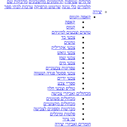
סרגלים
עטיפות
תרגומונים מחשבונים
מדבקות שם
קלמרים
כלי נגינה
שרטוט וגרפיקה
ערכות לבתי ספר
יצירה
קאפה וקנווס
קאפה
קנווס
טושים וצבעים למיניהם
צבעי בד
טושים
צבעי אקריליק
צבעי גואש
צבעי שמן
צבעי מים
עפרונות צבעוניים
צבעי פסטל פנדה ושעווה
צבעי ידיים
ספריי צבע
טוליפ וצבעי חלון
מכחולים ואביזרי צביעה
מכחולים פשוטים
מכחולים מקצועיים
מברשות וספוגים לצביעה
פלטות ומיכלים
כני ציור
חומרים ואביזרי יצירה