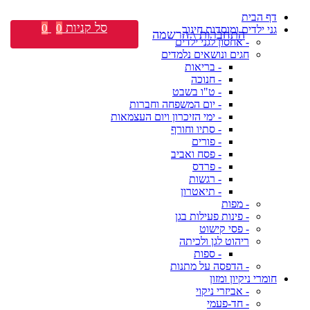
דף הבית
סל קניות
0
0
גני ילדים ומוסדות חינוך
התחברות \ הרשמה
- אחסון לגני ילדים
חגים ונושאים נלמדים
- בריאות
- חנוכה
- ט"ו בשבט
- יום המשפחה וחברות
- ימי הזיכרון ויום העצמאות
- סתיו וחורף
- פורים
- פסח ואביב
- פרדס
- רגשות
- תיאטרון
- מפות
- פינות פעילות בגן
- פסי קישוט
ריהוט לגן ולכיתה
- ספות
- הדפסה על מתנות
חומרי ניקיון ומזון
- אביזרי ניקוי
- חד-פעמי