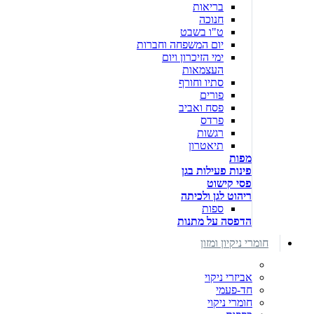
בריאות
חנוכה
ט"ו בשבט
יום המשפחה וחברות
ימי הזיכרון ויום
העצמאות
סתיו וחורף
פורים
פסח ואביב
פרדס
רגשות
תיאטרון
מפות
פינות פעילות בגן
פסי קישוט
ריהוט לגן ולכיתה
ספות
הדפסה על מתנות
חומרי ניקיון ומזון
אביזרי ניקוי
חד-פעמי
חומרי ניקוי