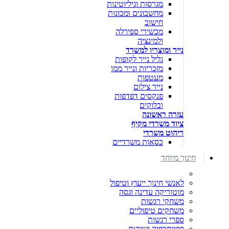
מגרסות וגיליוטינות
מחשבונים ומכונות
חישוב
מכשירי ספירלה
ולמינציה
נייר ומוצריו למשרד
גליל נייר לקופות
מזכריות ונייר ממו
מעטפות
נייר צילום
פנקסים דפדפות
ובלוקים
עזרה ראשונה
ציוד משרדי מקיף
ריהוט משרדי
כסאות משרדיים
חינוך מיוחד
לאנשי חינוך ייעוץ וטיפול
מוטוריקה עדינה וגסה
משחקי רגשות
משחקים טיפוליים
ספרי רגשות
פיזיותרפיה ושיקום