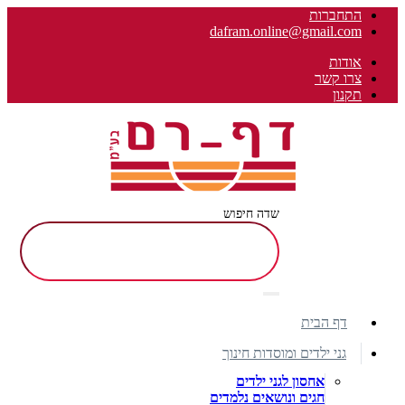
התחברות
dafram.online@gmail.com
אודות
צרו קשר
תקנון
שדה חיפוש
דף הבית
גני ילדים ומוסדות חינוך
אחסון לגני ילדים
חגים ונושאים נלמדים