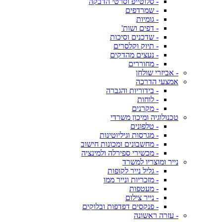
- סלוטייפ וסרטי הדבקה
- שמרדפים
- גומיות
- דפים ושות'
- שדכנים וסיכות
- תיוק וקלסרים
- נעצים מהדקים
- מחוררים
- אביזרי שולחן
אמצעי הדרכה
- בידוריות והגברה
- לוחות
- מקרנים
טכנולוגיה ומיכון משרדי
- טלפונים
- מגרסות וגיליוטינות
- מחשבונים ומכונות חישוב
- מכשירי ספירלה ולמינציה
נייר ומוצריו למשרד
- גליל נייר לקופות
- מזכריות ונייר ממו
- מעטפות
- נייר צילום
- פנקסים דפדפות ובלוקים
- עזרה ראשונה