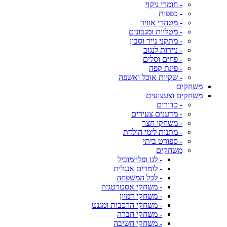
- חומרי ניקוי
- כפפות
- מטהרי אוויר
- מטליות ומגבונים
- מתקני נייר וסבון
- ניירות לנגוב
- פחים וסלים
- פינת קפה
- שקיות אוכל ואשפה
משחקים
משחקים וצעצועים
- כדורים
- מדענים צעירים
- משחקי חצר
- מתנות לימי הולדת
- ספורט ביתי
משחקים
- לגו ופליימוביל
- לומדים אנגלית
- לכל המשפחה
- משחקי אסטרטגיה
- משחקי דמיון
- משחקי הרכבות ומגנט
- משחקי חברה
- משחקי חשיבה