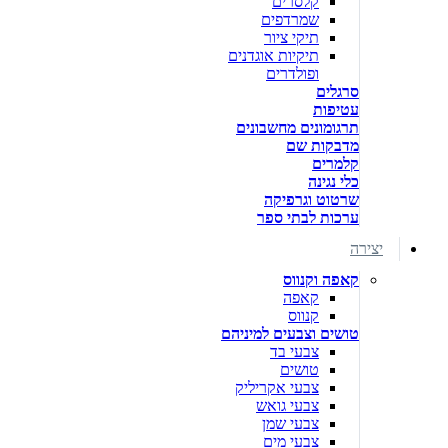
קלסרים
שמרדפים
תיקי ציור
תיקיות אוגדנים
ופולדרים
סרגלים
עטיפות
תרגומונים מחשבונים
מדבקות שם
קלמרים
כלי נגינה
שרטוט וגרפיקה
ערכות לבתי ספר
יצירה
קאפה וקנווס
קאפה
קנווס
טושים וצבעים למיניהם
צבעי בד
טושים
צבעי אקריליק
צבעי גואש
צבעי שמן
צבעי מים