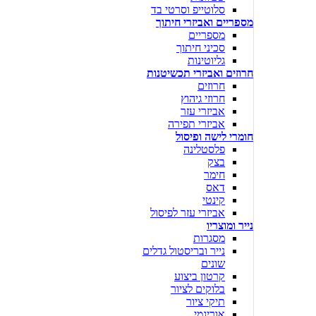
סלוטייפ וסרטי בד
מספריים ואביזרי חיתוך
מספריים
סכיני חיתוך
גליוטינות
חרוזים ואביזרי תכשיטנות
חרוזים
חרוזי גיהוץ
אביזרי עזר
אביזרי תפירה
חומרי לישה ופיסול
פלסטלינה
בצק
חימר
דאס
קינטי
אביזרי עזר לפיסול
נייר ומוצריו
מסגרות
נייר ובריסטול גדלים
שונים
קרטון ביצוע
בלוקים לציור
תיקי ציור
אוריגמי