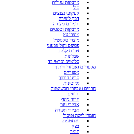
מדבקות עגולות
סול
קעקועי נצנצים
דבק ליצירה
חומרים ליצירה
מדבקות וטפטים
מוצרי עץ
מוצרי טקסטיל
פסיפס וחול צבעוני
צורות קלקר
שבלונות
סלוטייפ וסרטי בד
מספריים ואביזרי חיתוך
מספריים
סכיני חיתוך
גליוטינות
חרוזים ואביזרי תכשיטנות
חרוזים
חרוזי גיהוץ
אביזרי עזר
אביזרי תפירה
חומרי לישה ופיסול
פלסטלינה
בצק
חימר