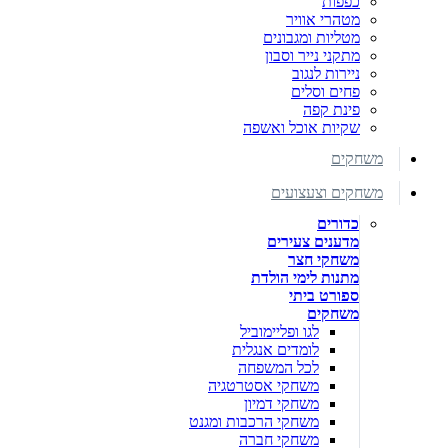
כפפות
מטהרי אוויר
מטליות ומגבונים
מתקני נייר וסבון
ניירות לנגוב
פחים וסלים
פינת קפה
שקיות אוכל ואשפה
משחקים
משחקים וצעצועים
כדורים
מדענים צעירים
משחקי חצר
מתנות לימי הולדת
ספורט ביתי
משחקים
לגו ופליימוביל
לומדים אנגלית
לכל המשפחה
משחקי אסטרטגיה
משחקי דמיון
משחקי הרכבות ומגנט
משחקי חברה