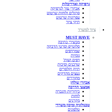
גרפיקה ואדריכלות
אביזרי עזר לגרפיקה
סרגלים ולוחות שרטוט
עפרונות שרטוט
תיקי ציור
ציוד למשרד
MUST HAVE
מכשירי כתיבה
סלוטייפ וסרטי הדבקה
שמרדפים
גומיות
דפים ושות'
שדכנים וסיכות
תיוק וקלסרים
נעצים מהדקים
מחוררים
אביזרי שולחן
אמצעי הדרכה
בידוריות והגברה
לוחות
מקרנים
טכנולוגיה ומיכון משרדי
טלפונים