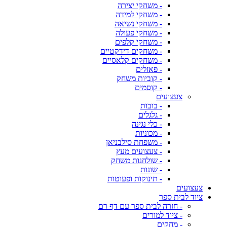
- משחקי יצירה
- משחקי למידה
- משחקי נשיאה
- משחקי פעולה
- משחקי קלפים
- משחקים דידקטיים
- משחקים קלאסיים
- פאזלים
- קוביות משחק
- קוסמים
צעצועים
- בובות
- גלגלים
- כלי נגינה
- מכוניות
- משפחת סילבניאן
- צעצועים מעץ
- שולחנות משחק
- שונות
- תינוקות ופעוטות
צעצועים
ציוד לבית ספר
- חזרה לבית ספר עם דף רם
- ציוד למורים
- מחקים