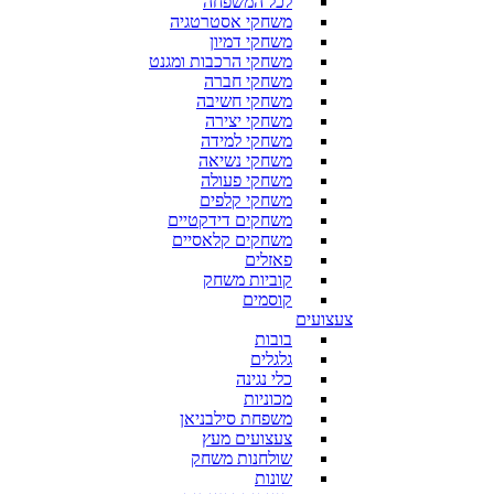
לכל המשפחה
משחקי אסטרטגיה
משחקי דמיון
משחקי הרכבות ומגנט
משחקי חברה
משחקי חשיבה
משחקי יצירה
משחקי למידה
משחקי נשיאה
משחקי פעולה
משחקי קלפים
משחקים דידקטיים
משחקים קלאסיים
פאזלים
קוביות משחק
קוסמים
צעצועים
בובות
גלגלים
כלי נגינה
מכוניות
משפחת סילבניאן
צעצועים מעץ
שולחנות משחק
שונות