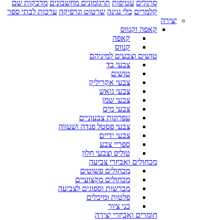
סרגלים
עטיפות
תרגומונים מחשבונים
מדבקות שם
קלמרים
כלי נגינה
שרטוט וגרפיקה
ערכות לבתי ספר
יצירה
קאפה וקנווס
קאפה
קנווס
טושים וצבעים למיניהם
צבעי בד
טושים
צבעי אקריליק
צבעי גואש
צבעי שמן
צבעי מים
עפרונות צבעוניים
צבעי פסטל פנדה ושעווה
צבעי ידיים
ספריי צבע
טוליפ וצבעי חלון
מכחולים ואביזרי צביעה
מכחולים פשוטים
מכחולים מקצועיים
מברשות וספוגים לצביעה
פלטות ומיכלים
כני ציור
חומרים ואביזרי יצירה