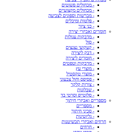
- מכחולים פשוטים
- מכחולים מקצועיים
- מברשות וספוגים לצביעה
- פלטות ומיכלים
- כני ציור
חומרים ואביזרי יצירה
- מדבקות עגולות
- סול
- קעקועי נצנצים
- דבק ליצירה
- חומרים ליצירה
- מדבקות וטפטים
- מוצרי עץ
- מוצרי טקסטיל
- פסיפס וחול צבעוני
- צורות קלקר
- שבלונות
- סלוטייפ וסרטי בד
מספריים ואביזרי חיתוך
- מספריים
- סכיני חיתוך
- גליוטינות
חרוזים ואביזרי תכשיטנות
- חרוזים