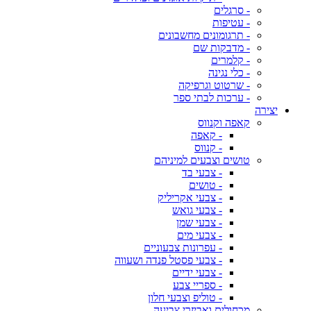
- סרגלים
- עטיפות
- תרגומונים מחשבונים
- מדבקות שם
- קלמרים
- כלי נגינה
- שרטוט וגרפיקה
- ערכות לבתי ספר
יצירה
קאפה וקנווס
- קאפה
- קנווס
טושים וצבעים למיניהם
- צבעי בד
- טושים
- צבעי אקריליק
- צבעי גואש
- צבעי שמן
- צבעי מים
- עפרונות צבעוניים
- צבעי פסטל פנדה ושעווה
- צבעי ידיים
- ספריי צבע
- טוליפ וצבעי חלון
מכחולים ואביזרי צביעה