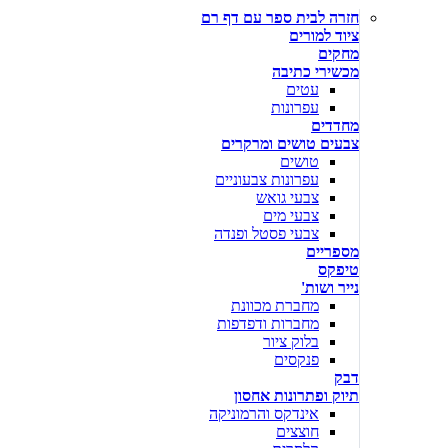
חזרה לבית ספר עם דף רם
ציוד למורים
מחקים
מכשירי כתיבה
עטים
עפרונות
מחדדים
צבעים טושים ומרקרים
טושים
עפרונות צבעוניים
צבעי גואש
צבעי מים
צבעי פסטל ופנדה
מספריים
טיפקס
נייר ושות'
מחברת מכוונת
מחברות ודפדפות
בלוק ציור
פנקסים
דבק
תיוק ופתרונות אחסון
אינדקס והרמוניקה
חוצצים