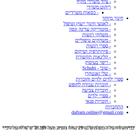
- ציוד משרדי מקיף
ריהוט משרדי
- כסאות משרדיים
חינוך מיוחד
- לאנשי חינוך ייעוץ וטיפול
- מוטוריקה עדינה וגסה
- משחקי רגשות
- משחקים טיפוליים
- ספרי רגשות
- פיזיותרפיה ושיקום
- קלינאות תקשורת
- ריפוי בעיסוק
- שובי - Schubi
- שלי זאנטקרן
ספרי ילדים ילדים וחוברות
- חוברות עבודה לחופש
- חוברות צביעה
- ספרי ילדים
- חוברות פנאי
התחברות
dafram.online@gmail.com
***משלוח עד הבית מוזל ב- 29 ש"ח בקניה מעל 289 ש"ח שליח עד הבית ***
***מש