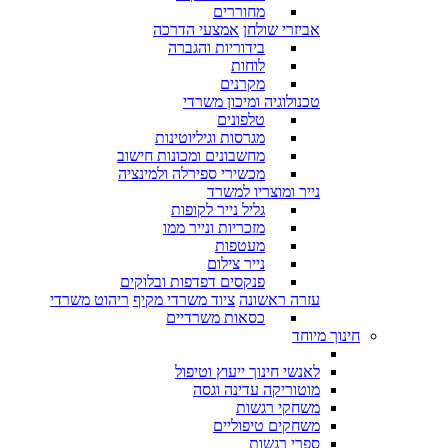
מחוררים
אביזרי שולחן
אמצעי הדרכה
בידוריות והגברה
לוחות
מקרנים
טכנולוגיה ומיכון משרדי
טלפונים
מגרסות וגיליוטינות
מחשבונים ומכונות חישוב
מכשירי ספירלה ולמינציה
נייר ומוצריו למשרד
גליל נייר לקופות
מזכריות ונייר ממו
מעטפות
נייר צילום
פנקסים דפדפות ובלוקים
עזרה ראשונה
ציוד משרדי מקיף
ריהוט משרדי
כסאות משרדיים
חינוך מיוחד
לאנשי חינוך ייעוץ וטיפול
מוטוריקה עדינה וגסה
משחקי רגשות
משחקים טיפוליים
ספרי רגשות