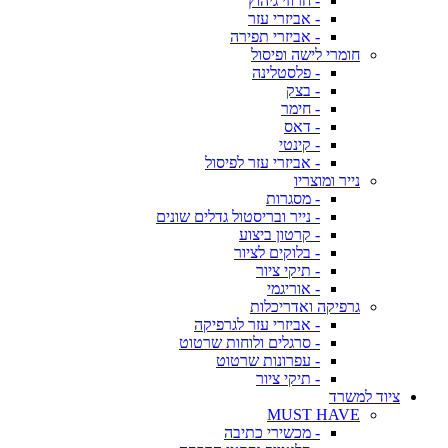
- חרוזי גיהוץ
- אביזרי עזר
- אביזרי תפירה
חומרי לישה ופיסול
- פלסטלינה
- בצק
- חימר
- דאס
- קינטי
- אביזרי עזר לפיסול
נייר ומוצריו
- מסגרות
- נייר ובריסטול גדלים שונים
- קרטון ביצוע
- בלוקים לציור
- תיקי ציור
- אוריגמי
גרפיקה ואדריכלות
- אביזרי עזר לגרפיקה
- סרגלים ולוחות שרטוט
- עפרונות שרטוט
- תיקי ציור
ציוד למשרד
MUST HAVE
- מכשירי כתיבה