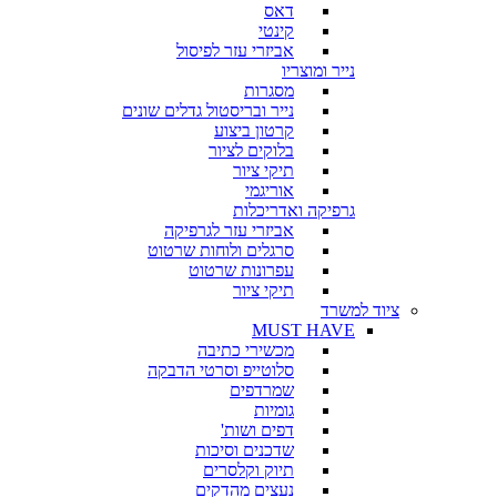
דאס
קינטי
אביזרי עזר לפיסול
נייר ומוצריו
מסגרות
נייר ובריסטול גדלים שונים
קרטון ביצוע
בלוקים לציור
תיקי ציור
אוריגמי
גרפיקה ואדריכלות
אביזרי עזר לגרפיקה
סרגלים ולוחות שרטוט
עפרונות שרטוט
תיקי ציור
ציוד למשרד
MUST HAVE
מכשירי כתיבה
סלוטייפ וסרטי הדבקה
שמרדפים
גומיות
דפים ושות'
שדכנים וסיכות
תיוק וקלסרים
נעצים מהדקים