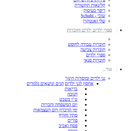
קלינאות תקשורת
ריפוי בעיסוק
שובי - Schubi
שלי זאנטקרן
ספרי ילדים ילדים וחוברות
חוברות עבודה לחופש
חוברות צביעה
ספרי ילדים
חוברות פנאי
עוד...
גני ילדים ומוסדות חינוך
אחסון לגני ילדים
חגים ונושאים נלמדים
בריאות
חנוכה
ט"ו בשבט
יום המשפחה וחברות
ימי הזיכרון ויום העצמאות
סתיו וחורף
פורים
פסח ואביב
פרדס