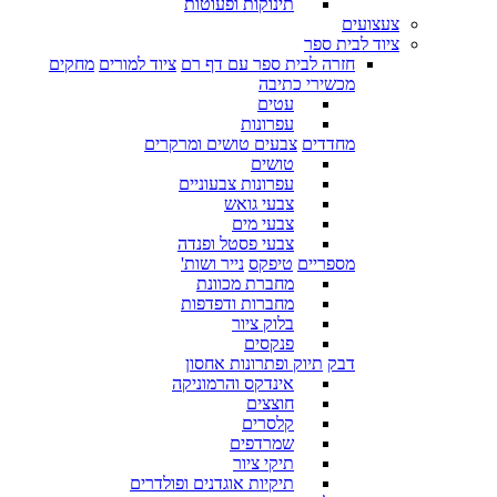
תינוקות ופעוטות
צעצועים
ציוד לבית ספר
חזרה לבית ספר עם דף רם
ציוד למורים
מחקים
מכשירי כתיבה
עטים
עפרונות
מחדדים
צבעים טושים ומרקרים
טושים
עפרונות צבעוניים
צבעי גואש
צבעי מים
צבעי פסטל ופנדה
מספריים
טיפקס
נייר ושות'
מחברת מכוונת
מחברות ודפדפות
בלוק ציור
פנקסים
דבק
תיוק ופתרונות אחסון
אינדקס והרמוניקה
חוצצים
קלסרים
שמרדפים
תיקי ציור
תיקיות אוגדנים ופולדרים