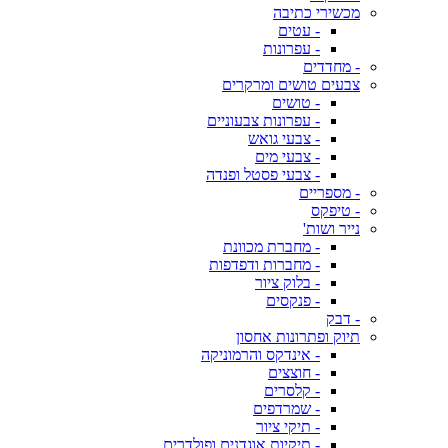
מכשירי כתיבה
- עטים
- עפרונות
- מחדדים
צבעים טושים ומרקרים
- טושים
- עפרונות צבעוניים
- צבעי גואש
- צבעי מים
- צבעי פסטל ופנדה
- מספריים
- טיפקס
נייר ושות'
- מחברת מכוונת
- מחברות ודפדפות
- בלוק ציור
- פנקסים
- דבק
תיוק ופתרונות אחסון
- אינדקס והרמוניקה
- חוצצים
- קלסרים
- שמרדפים
- תיקי ציור
- תיקיות אוגדנים ופולדרים