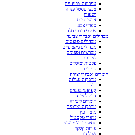
עפרונות צבעוניים
צבעי פסטל פנדה
ושעווה
צבעי ידיים
ספריי צבע
טוליפ וצבעי חלון
מכחולים ואביזרי צביעה
מכחולים פשוטים
מכחולים מקצועיים
מברשות וספוגים
לצביעה
פלטות ומיכלים
כני ציור
חומרים ואביזרי יצירה
מדבקות עגולות
סול
קעקועי נצנצים
דבק ליצירה
חומרים ליצירה
מדבקות וטפטים
מוצרי עץ
מוצרי טקסטיל
פסיפס וחול צבעוני
צורות קלקר
שבלונות