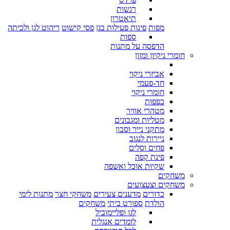
רגשות
תיאטרון
מפות
פינות פעילות בגן
פסי קישוט
ריהוט לגן ולכיתה
ספות
הדפסה על מתנות
חומרי ניקיון ומזון
אביזרי ניקוי
חד-פעמי
חומרי ניקוי
כפפות
מטהרי אוויר
מטליות ומגבונים
מתקני נייר וסבון
ניירות לנגוב
פחים וסלים
פינת קפה
שקיות אוכל ואשפה
משחקים
משחקים וצעצועים
כדורים
מדענים צעירים
משחקי חצר
מתנות לימי
הולדת
ספורט ביתי
משחקים
לגו ופליימוביל
לומדים אנגלית