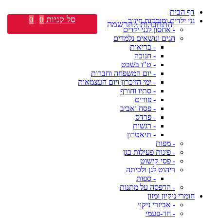
דף הבית
סל קניות
0
0
גני ילדים ומוסדות חינוך
התחברות \ הרשמה
- אחסון לגני ילדים
חגים ונושאים נלמדים
- בריאות
- חנוכה
- ט"ו בשבט
- יום המשפחה וחברות
- ימי הזיכרון ויום העצמאות
- סתיו וחורף
- פורים
- פסח ואביב
- פרדס
- רגשות
- תיאטרון
- מפות
- פינות פעילות בגן
- פסי קישוט
ריהוט לגן ולכיתה
- ספות
- הדפסה על מתנות
חומרי ניקיון ומזון
- אביזרי ניקוי
- חד-פעמי