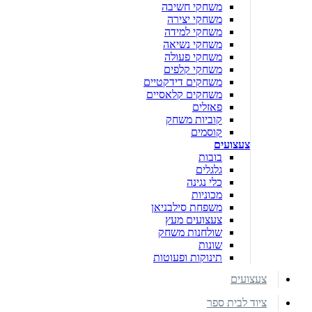
משחקי חשיבה
משחקי יצירה
משחקי למידה
משחקי נשיאה
משחקי פעולה
משחקי קלפים
משחקים דידקטיים
משחקים קלאסיים
פאזלים
קוביות משחק
קוסמים
צעצועים
בובות
גלגלים
כלי נגינה
מכוניות
משפחת סילבניאן
צעצועים מעץ
שולחנות משחק
שונות
תינוקות ופעוטות
צעצועים
ציוד לבית ספר