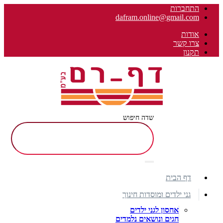
התחברות
dafram.online@gmail.com
אודות
צרו קשר
תקנון
שדה חיפוש
דף הבית
גני ילדים ומוסדות חינוך
אחסון לגני ילדים
חגים ונושאים נלמדים