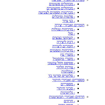
- מכחולים פשוטים
- מכחולים מקצועיים
- מברשות וספוגים לצביעה
- פלטות ומיכלים
- כני ציור
חומרים ואביזרי יצירה
- מדבקות עגולות
- סול
- קעקועי נצנצים
- דבק ליצירה
- חומרים ליצירה
- מדבקות וטפטים
- מוצרי עץ
- מוצרי טקסטיל
- פסיפס וחול צבעוני
- צורות קלקר
- שבלונות
- סלוטייפ וסרטי בד
מספריים ואביזרי חיתוך
- מספריים
- סכיני חיתוך
- גליוטינות
חרוזים ואביזרי תכשיטנות
- חרוזים