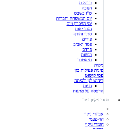
בריאות
חנוכה
ט"ו בשבט
יום המשפחה וחברות
ימי הזיכרון ויום
העצמאות
סתיו וחורף
פורים
פסח ואביב
פרדס
רגשות
תיאטרון
מפות
פינות פעילות בגן
פסי קישוט
ריהוט לגן ולכיתה
ספות
הדפסה על מתנות
חומרי ניקיון ומזון
אביזרי ניקוי
חד-פעמי
חומרי ניקוי