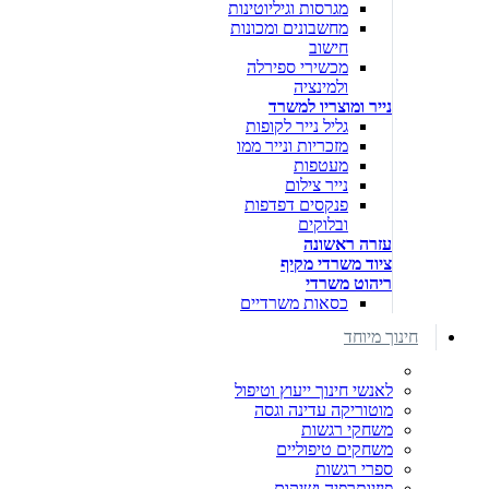
מגרסות וגיליוטינות
מחשבונים ומכונות
חישוב
מכשירי ספירלה
ולמינציה
נייר ומוצריו למשרד
גליל נייר לקופות
מזכריות ונייר ממו
מעטפות
נייר צילום
פנקסים דפדפות
ובלוקים
עזרה ראשונה
ציוד משרדי מקיף
ריהוט משרדי
כסאות משרדיים
חינוך מיוחד
לאנשי חינוך ייעוץ וטיפול
מוטוריקה עדינה וגסה
משחקי רגשות
משחקים טיפוליים
ספרי רגשות
פיזיותרפיה ושיקום