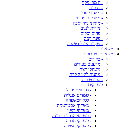
- חומרי ניקוי
- כפפות
- מטהרי אוויר
- מטליות ומגבונים
- מתקני נייר וסבון
- ניירות לנגוב
- פחים וסלים
- פינת קפה
- שקיות אוכל ואשפה
משחקים
משחקים וצעצועים
- כדורים
- מדענים צעירים
- משחקי חצר
- מתנות לימי הולדת
- ספורט ביתי
משחקים
- לגו ופליימוביל
- לומדים אנגלית
- לכל המשפחה
- משחקי אסטרטגיה
- משחקי דמיון
- משחקי הרכבות ומגנט
- משחקי חברה
- משחקי חשיבה