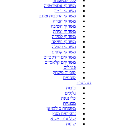
לכל המשפחה
משחקי אסטרטגיה
משחקי דמיון
משחקי הרכבות ומגנט
משחקי חברה
משחקי חשיבה
משחקי יצירה
משחקי למידה
משחקי נשיאה
משחקי פעולה
משחקי קלפים
משחקים דידקטיים
משחקים קלאסיים
פאזלים
קוביות משחק
קוסמים
צעצועים
בובות
גלגלים
כלי נגינה
מכוניות
משפחת סילבניאן
צעצועים מעץ
שולחנות משחק
שונות