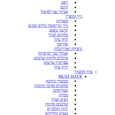
דאס
קינטי
אביזרי עזר לפיסול
נייר ומוצריו
מסגרות
נייר ובריסטול גדלים שונים
קרטון ביצוע
בלוקים לציור
תיקי ציור
אוריגמי
גרפיקה ואדריכלות
אביזרי עזר לגרפיקה
סרגלים ולוחות שרטוט
עפרונות שרטוט
תיקי ציור
ציוד למשרד
MUST HAVE
מכשירי כתיבה
סלוטייפ וסרטי הדבקה
שמרדפים
גומיות
דפים ושות'
שדכנים וסיכות
תיוק וקלסרים
נעצים מהדקים