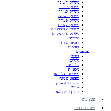
משחקי חשיבה
משחקי יצירה
משחקי למידה
משחקי נשיאה
משחקי פעולה
משחקי קלפים
משחקים דידקטיים
משחקים קלאסיים
פאזלים
קוביות משחק
קוסמים
צעצועים
בובות
גלגלים
כלי נגינה
מכוניות
משפחת סילבניאן
צעצועים מעץ
שולחנות משחק
שונות
תינוקות ופעוטות
צעצועים
ציוד לבית ספר