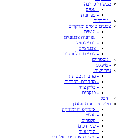
מכשירי כתיבה
- עטים
- עפרונות
- מחדדים
צבעים טושים ומרקרים
- טושים
- עפרונות צבעוניים
- צבעי גואש
- צבעי מים
- צבעי פסטל ופנדה
- מספריים
- טיפקס
נייר ושות'
- מחברת מכוונת
- מחברות ודפדפות
- בלוק ציור
- פנקסים
- דבק
תיוק ופתרונות אחסון
- אינדקס והרמוניקה
- חוצצים
- קלסרים
- שמרדפים
- תיקי ציור
- תיקיות אוגדנים ופולדרים