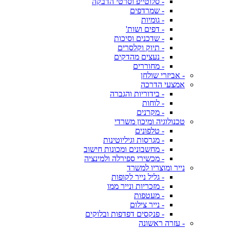
- סלוטייפ וסרטי הדבקה
- שמרדפים
- גומיות
- דפים ושות'
- שדכנים וסיכות
- תיוק וקלסרים
- נעצים מהדקים
- מחוררים
- אביזרי שולחן
אמצעי הדרכה
- בידוריות והגברה
- לוחות
- מקרנים
טכנולוגיה ומיכון משרדי
- טלפונים
- מגרסות וגיליוטינות
- מחשבונים ומכונות חישוב
- מכשירי ספירלה ולמינציה
נייר ומוצריו למשרד
- גליל נייר לקופות
- מזכריות ונייר ממו
- מעטפות
- נייר צילום
- פנקסים דפדפות ובלוקים
- עזרה ראשונה