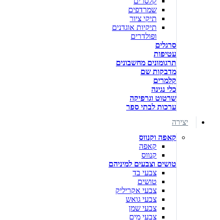
קלסרים
שמרדפים
תיקי ציור
תיקיות אוגדנים
ופולדרים
סרגלים
עטיפות
תרגומונים מחשבונים
מדבקות שם
קלמרים
כלי נגינה
שרטוט וגרפיקה
ערכות לבתי ספר
יצירה
קאפה וקנווס
קאפה
קנווס
טושים וצבעים למיניהם
צבעי בד
טושים
צבעי אקריליק
צבעי גואש
צבעי שמן
צבעי מים