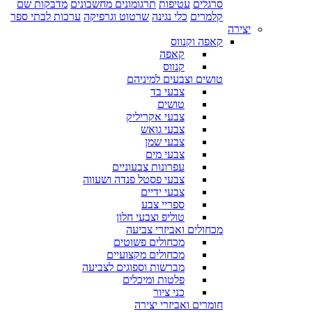
סרגלים
עטיפות
תרגומונים מחשבונים
מדבקות שם
קלמרים
כלי נגינה
שרטוט וגרפיקה
ערכות לבתי ספר
יצירה
קאפה וקנווס
קאפה
קנווס
טושים וצבעים למיניהם
צבעי בד
טושים
צבעי אקריליק
צבעי גואש
צבעי שמן
צבעי מים
עפרונות צבעוניים
צבעי פסטל פנדה ושעווה
צבעי ידיים
ספריי צבע
טוליפ וצבעי חלון
מכחולים ואביזרי צביעה
מכחולים פשוטים
מכחולים מקצועיים
מברשות וספוגים לצביעה
פלטות ומיכלים
כני ציור
חומרים ואביזרי יצירה