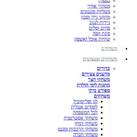
כפפות
מטהרי אוויר
מטליות ומגבונים
מתקני נייר וסבון
ניירות לנגוב
פחים וסלים
פינת קפה
שקיות אוכל ואשפה
משחקים
משחקים וצעצועים
כדורים
מדענים צעירים
משחקי חצר
מתנות לימי הולדת
ספורט ביתי
משחקים
לגו ופליימוביל
לומדים אנגלית
לכל המשפחה
משחקי אסטרטגיה
משחקי דמיון
משחקי הרכבות ומגנט
משחקי חברה