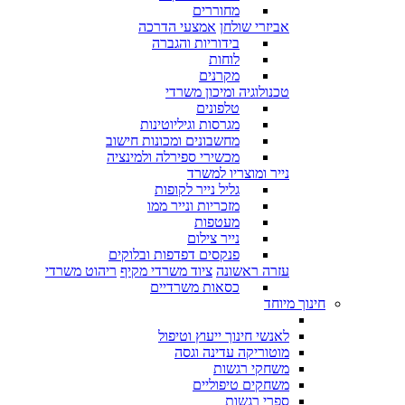
מחוררים
אביזרי שולחן
אמצעי הדרכה
בידוריות והגברה
לוחות
מקרנים
טכנולוגיה ומיכון משרדי
טלפונים
מגרסות וגיליוטינות
מחשבונים ומכונות חישוב
מכשירי ספירלה ולמינציה
נייר ומוצריו למשרד
גליל נייר לקופות
מזכריות ונייר ממו
מעטפות
נייר צילום
פנקסים דפדפות ובלוקים
עזרה ראשונה
ציוד משרדי מקיף
ריהוט משרדי
כסאות משרדיים
חינוך מיוחד
לאנשי חינוך ייעוץ וטיפול
מוטוריקה עדינה וגסה
משחקי רגשות
משחקים טיפוליים
ספרי רגשות