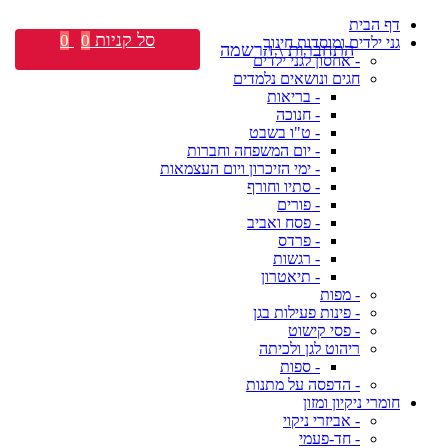
דף הבית
סל קניות
0
0
גני ילדים ומוסדות חינוך
התחברות \ הרשמה
- אחסון לגני ילדים
חגים ונושאים נלמדים
- בריאות
- חנוכה
- ט"ו בשבט
- יום המשפחה וחברות
- ימי הזיכרון ויום העצמאות
- סתיו וחורף
- פורים
- פסח ואביב
- פרדס
- רגשות
- תיאטרון
- מפות
- פינות פעילות בגן
- פסי קישוט
ריהוט לגן ולכיתה
- ספות
- הדפסה על מתנות
חומרי ניקיון ומזון
- אביזרי ניקוי
- חד-פעמי