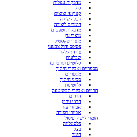
מדבקות עגולות
סול
קעקועי נצנצים
דבק ליצירה
חומרים ליצירה
מדבקות וטפטים
מוצרי עץ
מוצרי טקסטיל
פסיפס וחול צבעוני
צורות קלקר
שבלונות
סלוטייפ וסרטי בד
מספריים ואביזרי חיתוך
מספריים
סכיני חיתוך
גליוטינות
חרוזים ואביזרי תכשיטנות
חרוזים
חרוזי גיהוץ
אביזרי עזר
אביזרי תפירה
חומרי לישה ופיסול
פלסטלינה
בצק
חימר