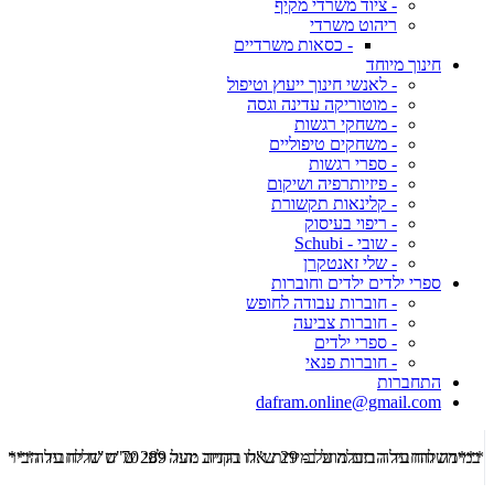
- ציוד משרדי מקיף
ריהוט משרדי
- כסאות משרדיים
חינוך מיוחד
- לאנשי חינוך ייעוץ וטיפול
- מוטוריקה עדינה וגסה
- משחקי רגשות
- משחקים טיפוליים
- ספרי רגשות
- פיזיותרפיה ושיקום
- קלינאות תקשורת
- ריפוי בעיסוק
- שובי - Schubi
- שלי זאנטקרן
ספרי ילדים ילדים וחוברות
- חוברות עבודה לחופש
- חוברות צביעה
- ספרי ילדים
- חוברות פנאי
התחברות
dafram.online@gmail.com
***משלוח עד הבית מוזל ב- 29 ש"ח בקניה מעל 289 ש"ח שליח עד הבית ***
***מש