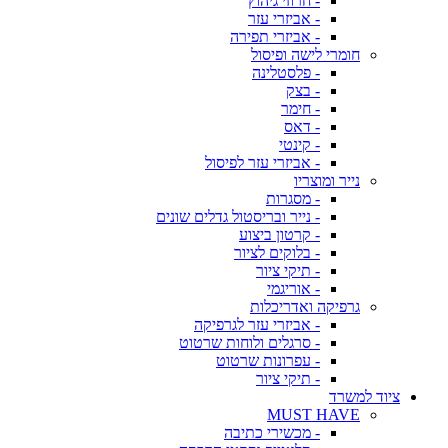
- חרוזי גיהוץ
- אביזרי עזר
- אביזרי תפירה
חומרי לישה ופיסול
- פלסטלינה
- בצק
- חימר
- דאס
- קינטי
- אביזרי עזר לפיסול
נייר ומוצריו
- מסגרות
- נייר ובריסטול גדלים שונים
- קרטון ביצוע
- בלוקים לציור
- תיקי ציור
- אוריגמי
גרפיקה ואדריכלות
- אביזרי עזר לגרפיקה
- סרגלים ולוחות שרטוט
- עפרונות שרטוט
- תיקי ציור
ציוד למשרד
MUST HAVE
- מכשירי כתיבה