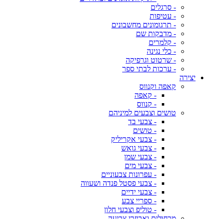
- סרגלים
- עטיפות
- תרגומונים מחשבונים
- מדבקות שם
- קלמרים
- כלי נגינה
- שרטוט וגרפיקה
- ערכות לבתי ספר
יצירה
קאפה וקנווס
- קאפה
- קנווס
טושים וצבעים למיניהם
- צבעי בד
- טושים
- צבעי אקריליק
- צבעי גואש
- צבעי שמן
- צבעי מים
- עפרונות צבעוניים
- צבעי פסטל פנדה ושעווה
- צבעי ידיים
- ספריי צבע
- טוליפ וצבעי חלון
מכחולים ואביזרי צביעה