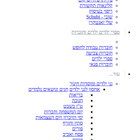
קלינאות תקשורת
ריפוי בעיסוק
שובי - Schubi
שלי זאנטקרן
ספרי ילדים ילדים וחוברות
חוברות עבודה לחופש
חוברות צביעה
ספרי ילדים
חוברות פנאי
עוד...
גני ילדים ומוסדות חינוך
אחסון לגני ילדים
חגים ונושאים נלמדים
בריאות
חנוכה
ט"ו בשבט
יום המשפחה וחברות
ימי הזיכרון ויום העצמאות
סתיו וחורף
פורים
פסח ואביב
פרדס