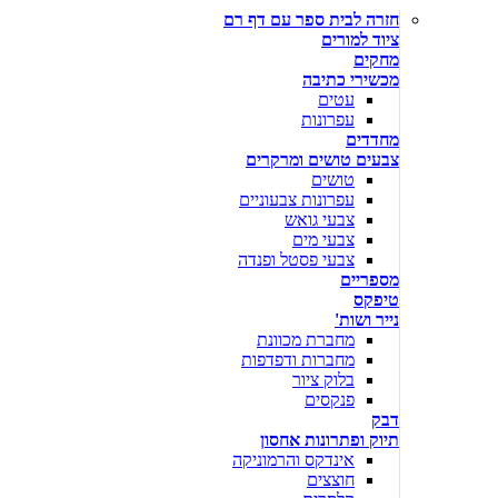
חזרה לבית ספר עם דף רם
ציוד למורים
מחקים
מכשירי כתיבה
עטים
עפרונות
מחדדים
צבעים טושים ומרקרים
טושים
עפרונות צבעוניים
צבעי גואש
צבעי מים
צבעי פסטל ופנדה
מספריים
טיפקס
נייר ושות'
מחברת מכוונת
מחברות ודפדפות
בלוק ציור
פנקסים
דבק
תיוק ופתרונות אחסון
אינדקס והרמוניקה
חוצצים