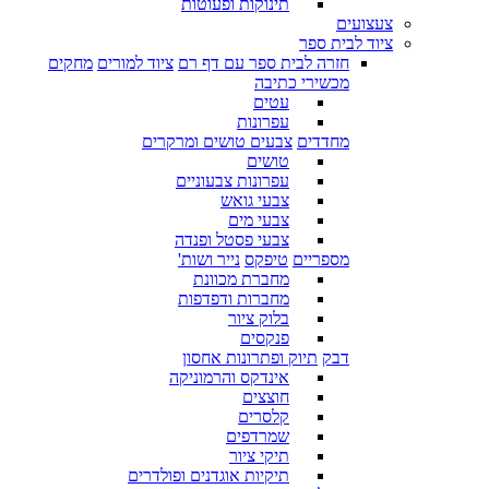
תינוקות ופעוטות
צעצועים
ציוד לבית ספר
חזרה לבית ספר עם דף רם
ציוד למורים
מחקים
מכשירי כתיבה
עטים
עפרונות
מחדדים
צבעים טושים ומרקרים
טושים
עפרונות צבעוניים
צבעי גואש
צבעי מים
צבעי פסטל ופנדה
מספריים
טיפקס
נייר ושות'
מחברת מכוונת
מחברות ודפדפות
בלוק ציור
פנקסים
דבק
תיוק ופתרונות אחסון
אינדקס והרמוניקה
חוצצים
קלסרים
שמרדפים
תיקי ציור
תיקיות אוגדנים ופולדרים