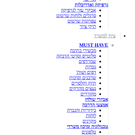
גרפיקה ואדריכלות
אביזרי עזר לגרפיקה
סרגלים ולוחות שרטוט
עפרונות שרטוט
תיקי ציור
ציוד למשרד
MUST HAVE
מכשירי כתיבה
סלוטייפ וסרטי הדבקה
שמרדפים
גומיות
דפים ושות'
שדכנים וסיכות
תיוק וקלסרים
נעצים מהדקים
מחוררים
אביזרי שולחן
אמצעי הדרכה
בידוריות והגברה
לוחות
מקרנים
טכנולוגיה ומיכון משרדי
טלפונים