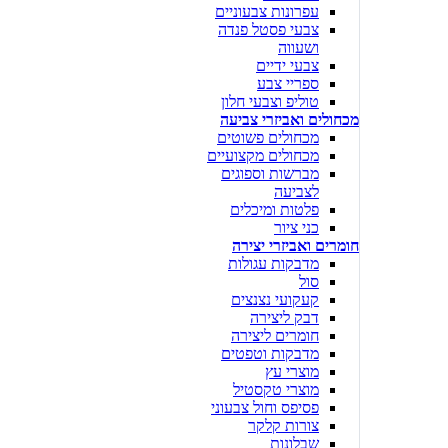
עפרונות צבעוניים
צבעי פסטל פנדה
ושעווה
צבעי ידיים
ספריי צבע
טוליפ וצבעי חלון
מכחולים ואביזרי צביעה
מכחולים פשוטים
מכחולים מקצועיים
מברשות וספוגים
לצביעה
פלטות ומיכלים
כני ציור
חומרים ואביזרי יצירה
מדבקות עגולות
סול
קעקועי נצנצים
דבק ליצירה
חומרים ליצירה
מדבקות וטפטים
מוצרי עץ
מוצרי טקסטיל
פסיפס וחול צבעוני
צורות קלקר
שבלונות