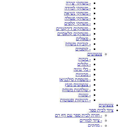
- משחקי יצירה
- משחקי למידה
- משחקי נשיאה
- משחקי פעולה
- משחקי קלפים
- משחקים דידקטיים
- משחקים קלאסיים
- פאזלים
- קוביות משחק
- קוסמים
צעצועים
- בובות
- גלגלים
- כלי נגינה
- מכוניות
- משפחת סילבניאן
- צעצועים מעץ
- שולחנות משחק
- שונות
- תינוקות ופעוטות
צעצועים
ציוד לבית ספר
- חזרה לבית ספר עם דף רם
- ציוד למורים
- מחקים