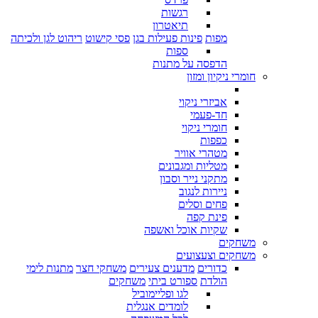
רגשות
תיאטרון
מפות
פינות פעילות בגן
פסי קישוט
ריהוט לגן ולכיתה
ספות
הדפסה על מתנות
חומרי ניקיון ומזון
אביזרי ניקוי
חד-פעמי
חומרי ניקוי
כפפות
מטהרי אוויר
מטליות ומגבונים
מתקני נייר וסבון
ניירות לנגוב
פחים וסלים
פינת קפה
שקיות אוכל ואשפה
משחקים
משחקים וצעצועים
כדורים
מדענים צעירים
משחקי חצר
מתנות לימי
הולדת
ספורט ביתי
משחקים
לגו ופליימוביל
לומדים אנגלית