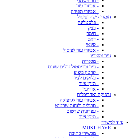
- חרוזי גיהוץ
- אביזרי עזר
- אביזרי תפירה
חומרי לישה ופיסול
- פלסטלינה
- בצק
- חימר
- דאס
- קינטי
- אביזרי עזר לפיסול
נייר ומוצריו
- מסגרות
- נייר ובריסטול גדלים שונים
- קרטון ביצוע
- בלוקים לציור
- תיקי ציור
- אוריגמי
גרפיקה ואדריכלות
- אביזרי עזר לגרפיקה
- סרגלים ולוחות שרטוט
- עפרונות שרטוט
- תיקי ציור
ציוד למשרד
MUST HAVE
- מכשירי כתיבה