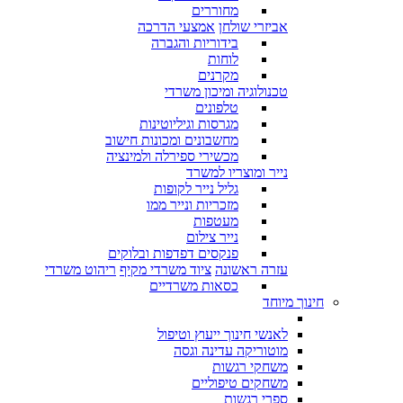
מחוררים
אביזרי שולחן
אמצעי הדרכה
בידוריות והגברה
לוחות
מקרנים
טכנולוגיה ומיכון משרדי
טלפונים
מגרסות וגיליוטינות
מחשבונים ומכונות חישוב
מכשירי ספירלה ולמינציה
נייר ומוצריו למשרד
גליל נייר לקופות
מזכריות ונייר ממו
מעטפות
נייר צילום
פנקסים דפדפות ובלוקים
עזרה ראשונה
ציוד משרדי מקיף
ריהוט משרדי
כסאות משרדיים
חינוך מיוחד
לאנשי חינוך ייעוץ וטיפול
מוטוריקה עדינה וגסה
משחקי רגשות
משחקים טיפוליים
ספרי רגשות