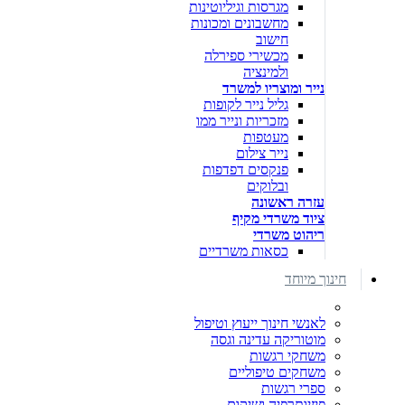
מגרסות וגיליוטינות
מחשבונים ומכונות
חישוב
מכשירי ספירלה
ולמינציה
נייר ומוצריו למשרד
גליל נייר לקופות
מזכריות ונייר ממו
מעטפות
נייר צילום
פנקסים דפדפות
ובלוקים
עזרה ראשונה
ציוד משרדי מקיף
ריהוט משרדי
כסאות משרדיים
חינוך מיוחד
לאנשי חינוך ייעוץ וטיפול
מוטוריקה עדינה וגסה
משחקי רגשות
משחקים טיפוליים
ספרי רגשות
פיזיותרפיה ושיקום