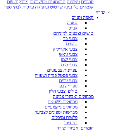
סרגלים
עטיפות
תרגומונים מחשבונים
מדבקות שם
קלמרים
כלי נגינה
שרטוט וגרפיקה
ערכות לבתי ספר
יצירה
קאפה וקנווס
קאפה
קנווס
טושים וצבעים למיניהם
צבעי בד
טושים
צבעי אקריליק
צבעי גואש
צבעי שמן
צבעי מים
עפרונות צבעוניים
צבעי פסטל פנדה ושעווה
צבעי ידיים
ספריי צבע
טוליפ וצבעי חלון
מכחולים ואביזרי צביעה
מכחולים פשוטים
מכחולים מקצועיים
מברשות וספוגים לצביעה
פלטות ומיכלים
כני ציור
חומרים ואביזרי יצירה