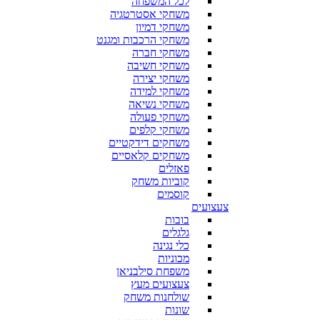
לכל המשפחה
משחקי אסטרטגיה
משחקי דמיון
משחקי הרכבות ומגנט
משחקי חברה
משחקי חשיבה
משחקי יצירה
משחקי למידה
משחקי נשיאה
משחקי פעולה
משחקי קלפים
משחקים דידקטיים
משחקים קלאסיים
פאזלים
קוביות משחק
קוסמים
צעצועים
בובות
גלגלים
כלי נגינה
מכוניות
משפחת סילבניאן
צעצועים מעץ
שולחנות משחק
שונות