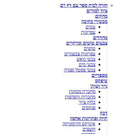
חזרה לבית ספר עם דף רם
ציוד למורים
מחקים
מכשירי כתיבה
עטים
עפרונות
מחדדים
צבעים טושים ומרקרים
טושים
עפרונות צבעוניים
צבעי גואש
צבעי מים
צבעי פסטל ופנדה
מספריים
טיפקס
נייר ושות'
מחברת מכוונת
מחברות ודפדפות
בלוק ציור
פנקסים
דבק
תיוק ופתרונות אחסון
אינדקס והרמוניקה
חוצצים