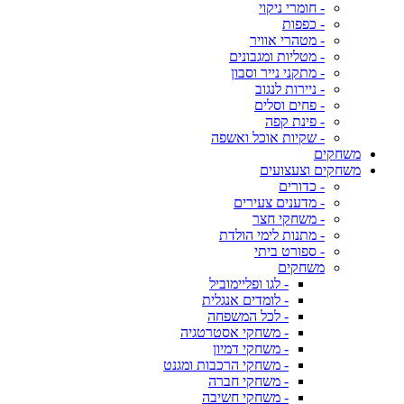
- חומרי ניקוי
- כפפות
- מטהרי אוויר
- מטליות ומגבונים
- מתקני נייר וסבון
- ניירות לנגוב
- פחים וסלים
- פינת קפה
- שקיות אוכל ואשפה
משחקים
משחקים וצעצועים
- כדורים
- מדענים צעירים
- משחקי חצר
- מתנות לימי הולדת
- ספורט ביתי
משחקים
- לגו ופליימוביל
- לומדים אנגלית
- לכל המשפחה
- משחקי אסטרטגיה
- משחקי דמיון
- משחקי הרכבות ומגנט
- משחקי חברה
- משחקי חשיבה