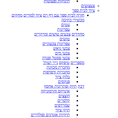
תינוקות ופעוטות
צעצועים
ציוד לבית ספר
חזרה לבית ספר עם דף רם
ציוד למורים
מחקים
מכשירי כתיבה
עטים
עפרונות
מחדדים
צבעים טושים ומרקרים
טושים
עפרונות צבעוניים
צבעי גואש
צבעי מים
צבעי פסטל ופנדה
מספריים
טיפקס
נייר ושות'
מחברת מכוונת
מחברות ודפדפות
בלוק ציור
פנקסים
דבק
תיוק ופתרונות אחסון
אינדקס והרמוניקה
חוצצים
קלסרים
שמרדפים
תיקי ציור
תיקיות אוגדנים ופולדרים