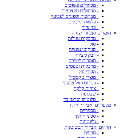
- מכחולים פשוטים
- מכחולים מקצועיים
- מברשות וספוגים לצביעה
- פלטות ומיכלים
- כני ציור
חומרים ואביזרי יצירה
- מדבקות עגולות
- סול
- קעקועי נצנצים
- דבק ליצירה
- חומרים ליצירה
- מדבקות וטפטים
- מוצרי עץ
- מוצרי טקסטיל
- פסיפס וחול צבעוני
- צורות קלקר
- שבלונות
- סלוטייפ וסרטי בד
מספריים ואביזרי חיתוך
- מספריים
- סכיני חיתוך
- גליוטינות
חרוזים ואביזרי תכשיטנות
- חרוזים