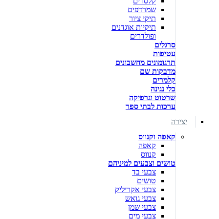
קלסרים
שמרדפים
תיקי ציור
תיקיות אוגדנים
ופולדרים
סרגלים
עטיפות
תרגומונים מחשבונים
מדבקות שם
קלמרים
כלי נגינה
שרטוט וגרפיקה
ערכות לבתי ספר
יצירה
קאפה וקנווס
קאפה
קנווס
טושים וצבעים למיניהם
צבעי בד
טושים
צבעי אקריליק
צבעי גואש
צבעי שמן
צבעי מים