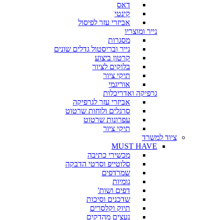
דאס
קינטי
אביזרי עזר לפיסול
נייר ומוצריו
מסגרות
נייר ובריסטול גדלים שונים
קרטון ביצוע
בלוקים לציור
תיקי ציור
אוריגמי
גרפיקה ואדריכלות
אביזרי עזר לגרפיקה
סרגלים ולוחות שרטוט
עפרונות שרטוט
תיקי ציור
ציוד למשרד
MUST HAVE
מכשירי כתיבה
סלוטייפ וסרטי הדבקה
שמרדפים
גומיות
דפים ושות'
שדכנים וסיכות
תיוק וקלסרים
נעצים מהדקים