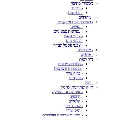
מכשירי כתיבה
- עטים
- עפרונות
- מחדדים
צבעים טושים ומרקרים
- טושים
- עפרונות צבעוניים
- צבעי גואש
- צבעי מים
- צבעי פסטל ופנדה
- מספריים
- טיפקס
נייר ושות'
- מחברת מכוונת
- מחברות ודפדפות
- בלוק ציור
- פנקסים
- דבק
תיוק ופתרונות אחסון
- אינדקס והרמוניקה
- חוצצים
- קלסרים
- שמרדפים
- תיקי ציור
- תיקיות אוגדנים ופולדרים