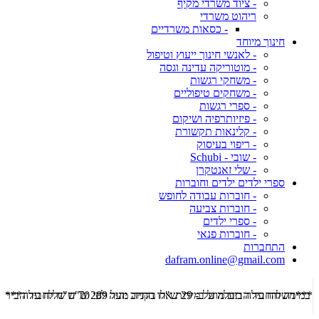
- ציוד משרדי מקיף
ריהוט משרדי
- כסאות משרדיים
חינוך מיוחד
- לאנשי חינוך ייעוץ וטיפול
- מוטוריקה עדינה וגסה
- משחקי רגשות
- משחקים טיפוליים
- ספרי רגשות
- פיזיותרפיה ושיקום
- קלינאות תקשורת
- ריפוי בעיסוק
- שובי - Schubi
- שלי זאנטקרן
ספרי ילדים ילדים וחוברות
- חוברות עבודה לחופש
- חוברות צביעה
- ספרי ילדים
- חוברות פנאי
התחברות
dafram.online@gmail.com
***משלוח עד הבית מוזל ב- 29 ש"ח בקניה מעל 289 ש"ח שליח עד הבית ***
***מש