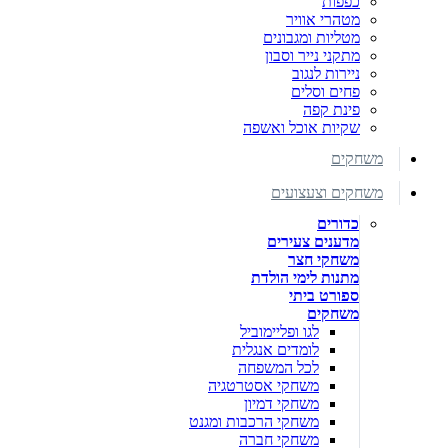
כפפות
מטהרי אוויר
מטליות ומגבונים
מתקני נייר וסבון
ניירות לנגוב
פחים וסלים
פינת קפה
שקיות אוכל ואשפה
משחקים
משחקים וצעצועים
כדורים
מדענים צעירים
משחקי חצר
מתנות לימי הולדת
ספורט ביתי
משחקים
לגו ופליימוביל
לומדים אנגלית
לכל המשפחה
משחקי אסטרטגיה
משחקי דמיון
משחקי הרכבות ומגנט
משחקי חברה