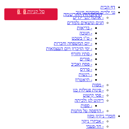
דף הבית
סל קניות
0
0
גני ילדים ומוסדות חינוך
התחברות \ הרשמה
- אחסון לגני ילדים
חגים ונושאים נלמדים
- בריאות
- חנוכה
- ט"ו בשבט
- יום המשפחה וחברות
- ימי הזיכרון ויום העצמאות
- סתיו וחורף
- פורים
- פסח ואביב
- פרדס
- רגשות
- תיאטרון
- מפות
- פינות פעילות בגן
- פסי קישוט
ריהוט לגן ולכיתה
- ספות
- הדפסה על מתנות
חומרי ניקיון ומזון
- אביזרי ניקוי
- חד-פעמי