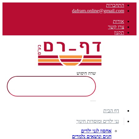
התחברות
dafram.online@gmail.com
אודות
צרו קשר
תקנון
שדה חיפוש
דף הבית
גני ילדים ומוסדות חינוך
אחסון לגני ילדים
חגים ונושאים נלמדים