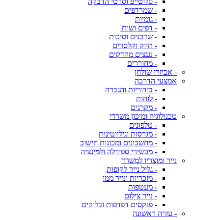
- סלוטייפ וסרטי הדבקה
- שמרדפים
- גומיות
- דפים ושות'
- שדכנים וסיכות
- תיוק וקלסרים
- נעצים מהדקים
- מחוררים
- אביזרי שולחן
אמצעי הדרכה
- בידוריות והגברה
- לוחות
- מקרנים
טכנולוגיה ומיכון משרדי
- טלפונים
- מגרסות וגיליוטינות
- מחשבונים ומכונות חישוב
- מכשירי ספירלה ולמינציה
נייר ומוצריו למשרד
- גליל נייר לקופות
- מזכריות ונייר ממו
- מעטפות
- נייר צילום
- פנקסים דפדפות ובלוקים
- עזרה ראשונה