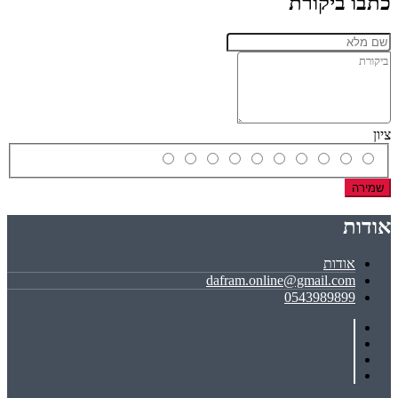
כתבו ביקורת
ציון
שמירה
אודות
אודות
dafram.online@gmail.com
0543989899