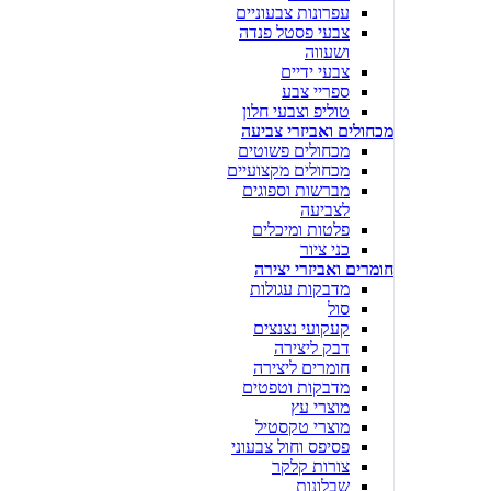
עפרונות צבעוניים
צבעי פסטל פנדה
ושעווה
צבעי ידיים
ספריי צבע
טוליפ וצבעי חלון
מכחולים ואביזרי צביעה
מכחולים פשוטים
מכחולים מקצועיים
מברשות וספוגים
לצביעה
פלטות ומיכלים
כני ציור
חומרים ואביזרי יצירה
מדבקות עגולות
סול
קעקועי נצנצים
דבק ליצירה
חומרים ליצירה
מדבקות וטפטים
מוצרי עץ
מוצרי טקסטיל
פסיפס וחול צבעוני
צורות קלקר
שבלונות