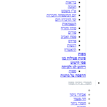
בריאות
חנוכה
ט"ו בשבט
יום המשפחה וחברות
ימי הזיכרון ויום
העצמאות
סתיו וחורף
פורים
פסח ואביב
פרדס
רגשות
תיאטרון
מפות
פינות פעילות בגן
פסי קישוט
ריהוט לגן ולכיתה
ספות
הדפסה על מתנות
חומרי ניקיון ומזון
אביזרי ניקוי
חד-פעמי
חומרי ניקוי