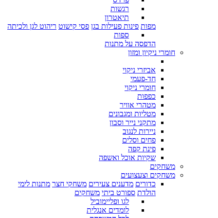
רגשות
תיאטרון
מפות
פינות פעילות בגן
פסי קישוט
ריהוט לגן ולכיתה
ספות
הדפסה על מתנות
חומרי ניקיון ומזון
אביזרי ניקוי
חד-פעמי
חומרי ניקוי
כפפות
מטהרי אוויר
מטליות ומגבונים
מתקני נייר וסבון
ניירות לנגוב
פחים וסלים
פינת קפה
שקיות אוכל ואשפה
משחקים
משחקים וצעצועים
כדורים
מדענים צעירים
משחקי חצר
מתנות לימי
הולדת
ספורט ביתי
משחקים
לגו ופליימוביל
לומדים אנגלית