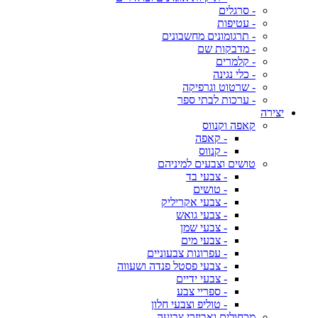
- סרגלים
- עטיפות
- תרגומונים מחשבונים
- מדבקות שם
- קלמרים
- כלי נגינה
- שרטוט וגרפיקה
- ערכות לבתי ספר
יצירה
קאפה וקנווס
- קאפה
- קנווס
טושים וצבעים למיניהם
- צבעי בד
- טושים
- צבעי אקריליק
- צבעי גואש
- צבעי שמן
- צבעי מים
- עפרונות צבעוניים
- צבעי פסטל פנדה ושעווה
- צבעי ידיים
- ספריי צבע
- טוליפ וצבעי חלון
מכחולים ואביזרי צביעה