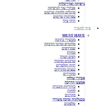
גרפיקה ואדריכלות
אביזרי עזר לגרפיקה
סרגלים ולוחות שרטוט
עפרונות שרטוט
תיקי ציור
ציוד למשרד
MUST HAVE
מכשירי כתיבה
סלוטייפ וסרטי הדבקה
שמרדפים
גומיות
דפים ושות'
שדכנים וסיכות
תיוק וקלסרים
נעצים מהדקים
מחוררים
אביזרי שולחן
אמצעי הדרכה
בידוריות והגברה
לוחות
מקרנים
טכנולוגיה ומיכון משרדי
טלפונים