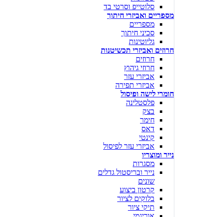
סלוטייפ וסרטי בד
מספריים ואביזרי חיתוך
מספריים
סכיני חיתוך
גליוטינות
חרוזים ואביזרי תכשיטנות
חרוזים
חרוזי גיהוץ
אביזרי עזר
אביזרי תפירה
חומרי לישה ופיסול
פלסטלינה
בצק
חימר
דאס
קינטי
אביזרי עזר לפיסול
נייר ומוצריו
מסגרות
נייר ובריסטול גדלים
שונים
קרטון ביצוע
בלוקים לציור
תיקי ציור
אוריגמי