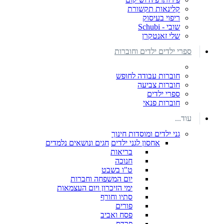
קלינאות תקשורת
ריפוי בעיסוק
שובי - Schubi
שלי זאנטקרן
ספרי ילדים ילדים וחוברות
חוברות עבודה לחופש
חוברות צביעה
ספרי ילדים
חוברות פנאי
עוד...
גני ילדים ומוסדות חינוך
אחסון לגני ילדים
חגים ונושאים נלמדים
בריאות
חנוכה
ט"ו בשבט
יום המשפחה וחברות
ימי הזיכרון ויום העצמאות
סתיו וחורף
פורים
פסח ואביב
פרדס