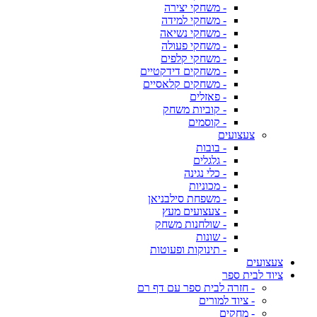
- משחקי יצירה
- משחקי למידה
- משחקי נשיאה
- משחקי פעולה
- משחקי קלפים
- משחקים דידקטיים
- משחקים קלאסיים
- פאזלים
- קוביות משחק
- קוסמים
צעצועים
- בובות
- גלגלים
- כלי נגינה
- מכוניות
- משפחת סילבניאן
- צעצועים מעץ
- שולחנות משחק
- שונות
- תינוקות ופעוטות
צעצועים
ציוד לבית ספר
- חזרה לבית ספר עם דף רם
- ציוד למורים
- מחקים