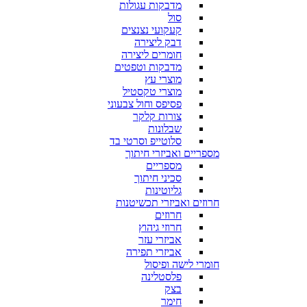
מדבקות עגולות
סול
קעקועי נצנצים
דבק ליצירה
חומרים ליצירה
מדבקות וטפטים
מוצרי עץ
מוצרי טקסטיל
פסיפס וחול צבעוני
צורות קלקר
שבלונות
סלוטייפ וסרטי בד
מספריים ואביזרי חיתוך
מספריים
סכיני חיתוך
גליוטינות
חרוזים ואביזרי תכשיטנות
חרוזים
חרוזי גיהוץ
אביזרי עזר
אביזרי תפירה
חומרי לישה ופיסול
פלסטלינה
בצק
חימר