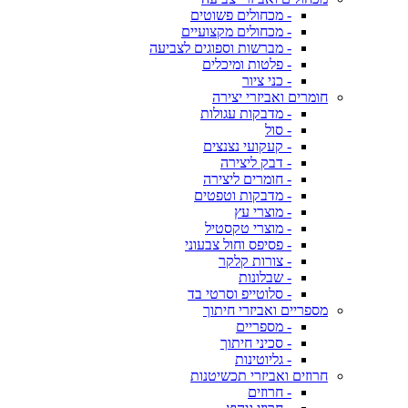
- מכחולים פשוטים
- מכחולים מקצועיים
- מברשות וספוגים לצביעה
- פלטות ומיכלים
- כני ציור
חומרים ואביזרי יצירה
- מדבקות עגולות
- סול
- קעקועי נצנצים
- דבק ליצירה
- חומרים ליצירה
- מדבקות וטפטים
- מוצרי עץ
- מוצרי טקסטיל
- פסיפס וחול צבעוני
- צורות קלקר
- שבלונות
- סלוטייפ וסרטי בד
מספריים ואביזרי חיתוך
- מספריים
- סכיני חיתוך
- גליוטינות
חרוזים ואביזרי תכשיטנות
- חרוזים