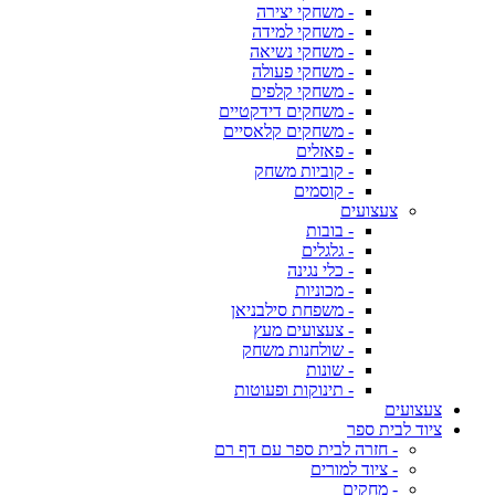
- משחקי יצירה
- משחקי למידה
- משחקי נשיאה
- משחקי פעולה
- משחקי קלפים
- משחקים דידקטיים
- משחקים קלאסיים
- פאזלים
- קוביות משחק
- קוסמים
צעצועים
- בובות
- גלגלים
- כלי נגינה
- מכוניות
- משפחת סילבניאן
- צעצועים מעץ
- שולחנות משחק
- שונות
- תינוקות ופעוטות
צעצועים
ציוד לבית ספר
- חזרה לבית ספר עם דף רם
- ציוד למורים
- מחקים