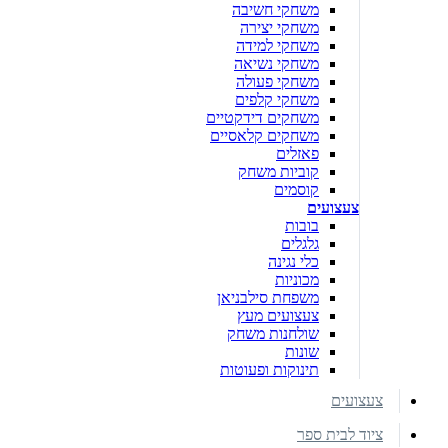
משחקי חשיבה
משחקי יצירה
משחקי למידה
משחקי נשיאה
משחקי פעולה
משחקי קלפים
משחקים דידקטיים
משחקים קלאסיים
פאזלים
קוביות משחק
קוסמים
צעצועים
בובות
גלגלים
כלי נגינה
מכוניות
משפחת סילבניאן
צעצועים מעץ
שולחנות משחק
שונות
תינוקות ופעוטות
צעצועים
ציוד לבית ספר