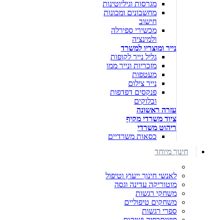
מגרסות וגיליוטינות
מחשבונים ומכונות
חישוב
מכשירי ספירלה
ולמינציה
נייר ומוצריו למשרד
גליל נייר לקופות
מזכריות ונייר ממו
מעטפות
נייר צילום
פנקסים דפדפות
ובלוקים
עזרה ראשונה
ציוד משרדי מקיף
ריהוט משרדי
כסאות משרדיים
חינוך מיוחד
לאנשי חינוך ייעוץ וטיפול
מוטוריקה עדינה וגסה
משחקי רגשות
משחקים טיפוליים
ספרי רגשות
פיזיותרפיה ושיקום