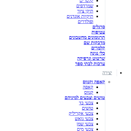
קלסרים
שמרדפים
תיקי ציור
תיקיות אוגדנים
ופולדרים
סרגלים
עטיפות
תרגומונים מחשבונים
מדבקות שם
קלמרים
כלי נגינה
שרטוט וגרפיקה
ערכות לבתי ספר
יצירה
קאפה וקנווס
קאפה
קנווס
טושים וצבעים למיניהם
צבעי בד
טושים
צבעי אקריליק
צבעי גואש
צבעי שמן
צבעי מים