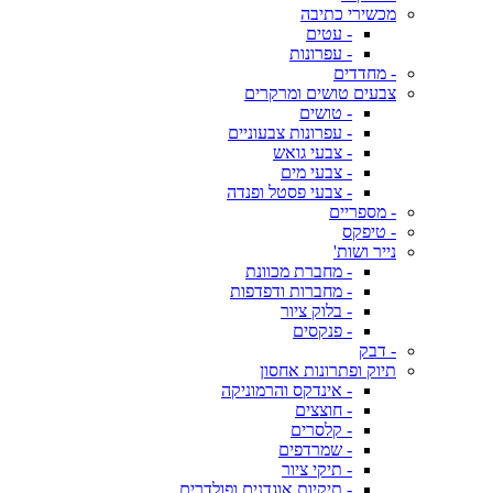
מכשירי כתיבה
- עטים
- עפרונות
- מחדדים
צבעים טושים ומרקרים
- טושים
- עפרונות צבעוניים
- צבעי גואש
- צבעי מים
- צבעי פסטל ופנדה
- מספריים
- טיפקס
נייר ושות'
- מחברת מכוונת
- מחברות ודפדפות
- בלוק ציור
- פנקסים
- דבק
תיוק ופתרונות אחסון
- אינדקס והרמוניקה
- חוצצים
- קלסרים
- שמרדפים
- תיקי ציור
- תיקיות אוגדנים ופולדרים