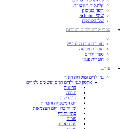
קלינאות תקשורת
ריפוי בעיסוק
שובי - Schubi
שלי זאנטקרן
ספרי ילדים ילדים וחוברות
חוברות עבודה לחופש
חוברות צביעה
ספרי ילדים
חוברות פנאי
עוד...
גני ילדים ומוסדות חינוך
אחסון לגני ילדים
חגים ונושאים נלמדים
בריאות
חנוכה
ט"ו בשבט
יום המשפחה וחברות
ימי הזיכרון ויום העצמאות
סתיו וחורף
פורים
פסח ואביב
פרדס