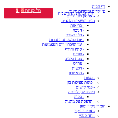
דף הבית
סל קניות
0
0
גני ילדים ומוסדות חינוך
התחברות \ הרשמה
- אחסון לגני ילדים
חגים ונושאים נלמדים
- בריאות
- חנוכה
- ט"ו בשבט
- יום המשפחה וחברות
- ימי הזיכרון ויום העצמאות
- סתיו וחורף
- פורים
- פסח ואביב
- פרדס
- רגשות
- תיאטרון
- מפות
- פינות פעילות בגן
- פסי קישוט
ריהוט לגן ולכיתה
- ספות
- הדפסה על מתנות
חומרי ניקיון ומזון
- אביזרי ניקוי
- חד-פעמי