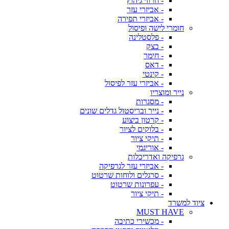
- חרוזי גיהוץ
- אביזרי עזר
- אביזרי תפירה
חומרי לישה ופיסול
- פלסטלינה
- בצק
- חימר
- דאס
- קינטי
- אביזרי עזר לפיסול
נייר ומוצריו
- מסגרות
- נייר ובריסטול גדלים שונים
- קרטון ביצוע
- בלוקים לציור
- תיקי ציור
- אוריגמי
גרפיקה ואדריכלות
- אביזרי עזר לגרפיקה
- סרגלים ולוחות שרטוט
- עפרונות שרטוט
- תיקי ציור
ציוד למשרד
MUST HAVE
- מכשירי כתיבה