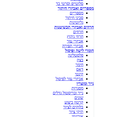
סלוטייפ וסרטי בד
מספריים ואביזרי חיתוך
מספריים
סכיני חיתוך
גליוטינות
חרוזים ואביזרי תכשיטנות
חרוזים
חרוזי גיהוץ
אביזרי עזר
אביזרי תפירה
חומרי לישה ופיסול
פלסטלינה
בצק
חימר
דאס
קינטי
אביזרי עזר לפיסול
נייר ומוצריו
מסגרות
נייר ובריסטול גדלים
שונים
קרטון ביצוע
בלוקים לציור
תיקי ציור
אוריגמי