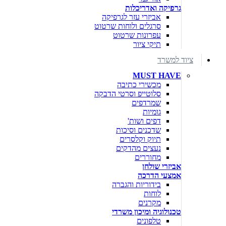
גרפיקה ואדריכלות
אביזרי עזר לגרפיקה
סרגלים ולוחות שרטוט
עפרונות שרטוט
תיקי ציור
ציוד למשרד
MUST HAVE
מכשירי כתיבה
סלוטייפ וסרטי הדבקה
שמרדפים
גומיות
דפים ושות'
שדכנים וסיכות
תיוק וקלסרים
נעצים מהדקים
מחוררים
אביזרי שולחן
אמצעי הדרכה
בידוריות והגברה
לוחות
מקרנים
טכנולוגיה ומיכון משרדי
טלפונים