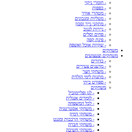
- חומרי ניקוי
- כפפות
- מטהרי אוויר
- מטליות ומגבונים
- מתקני נייר וסבון
- ניירות לנגוב
- פחים וסלים
- פינת קפה
- שקיות אוכל ואשפה
משחקים
משחקים וצעצועים
- כדורים
- מדענים צעירים
- משחקי חצר
- מתנות לימי הולדת
- ספורט ביתי
משחקים
- לגו ופליימוביל
- לומדים אנגלית
- לכל המשפחה
- משחקי אסטרטגיה
- משחקי דמיון
- משחקי הרכבות ומגנט
- משחקי חברה
- משחקי חשיבה