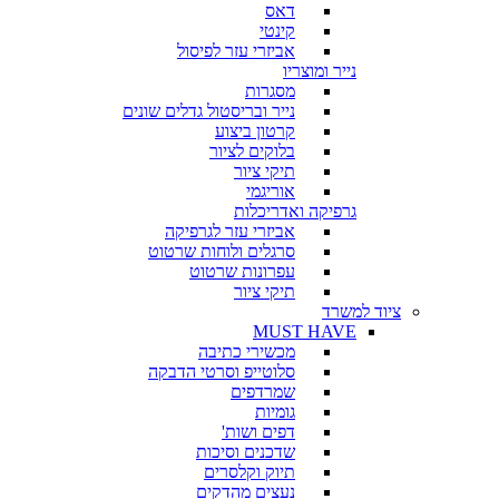
דאס
קינטי
אביזרי עזר לפיסול
נייר ומוצריו
מסגרות
נייר ובריסטול גדלים שונים
קרטון ביצוע
בלוקים לציור
תיקי ציור
אוריגמי
גרפיקה ואדריכלות
אביזרי עזר לגרפיקה
סרגלים ולוחות שרטוט
עפרונות שרטוט
תיקי ציור
ציוד למשרד
MUST HAVE
מכשירי כתיבה
סלוטייפ וסרטי הדבקה
שמרדפים
גומיות
דפים ושות'
שדכנים וסיכות
תיוק וקלסרים
נעצים מהדקים