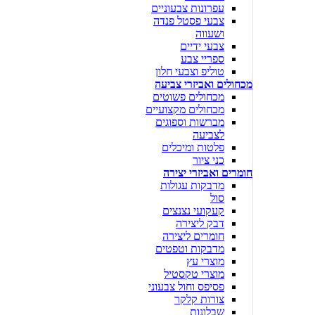
עפרונות צבעוניים
צבעי פסטל פנדה
ושעווה
צבעי ידיים
ספריי צבע
טוליפ וצבעי חלון
מכחולים ואביזרי צביעה
מכחולים פשוטים
מכחולים מקצועיים
מברשות וספוגים
לצביעה
פלטות ומיכלים
כני ציור
חומרים ואביזרי יצירה
מדבקות עגולות
סול
קעקועי נצנצים
דבק ליצירה
חומרים ליצירה
מדבקות וטפטים
מוצרי עץ
מוצרי טקסטיל
פסיפס וחול צבעוני
צורות קלקר
שבלונות