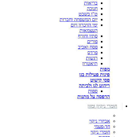
בריאות
חנוכה
ט"ו בשבט
יום המשפחה וחברות
ימי הזיכרון ויום
העצמאות
סתיו וחורף
פורים
פסח ואביב
פרדס
רגשות
תיאטרון
מפות
פינות פעילות בגן
פסי קישוט
ריהוט לגן ולכיתה
ספות
הדפסה על מתנות
חומרי ניקיון ומזון
אביזרי ניקוי
חד-פעמי
חומרי ניקוי