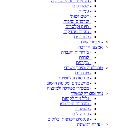
- סלוטייפ וסרטי הדבקה
- שמרדפים
- גומיות
- דפים ושות'
- שדכנים וסיכות
- תיוק וקלסרים
- נעצים מהדקים
- מחוררים
- אביזרי שולחן
אמצעי הדרכה
- בידוריות והגברה
- לוחות
- מקרנים
טכנולוגיה ומיכון משרדי
- טלפונים
- מגרסות וגיליוטינות
- מחשבונים ומכונות חישוב
- מכשירי ספירלה ולמינציה
נייר ומוצריו למשרד
- גליל נייר לקופות
- מזכריות ונייר ממו
- מעטפות
- נייר צילום
- פנקסים דפדפות ובלוקים
- עזרה ראשונה