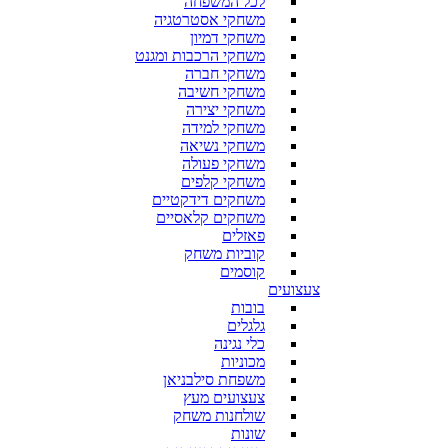
לכל המשפחה
משחקי אסטרטגיה
משחקי דמיון
משחקי הרכבות ומגנט
משחקי חברה
משחקי חשיבה
משחקי יצירה
משחקי למידה
משחקי נשיאה
משחקי פעולה
משחקי קלפים
משחקים דידקטיים
משחקים קלאסיים
פאזלים
קוביות משחק
קוסמים
צעצועים
בובות
גלגלים
כלי נגינה
מכוניות
משפחת סילבניאן
צעצועים מעץ
שולחנות משחק
שונות