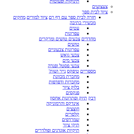
תינוקות ופעוטות
צעצועים
ציוד לבית ספר
חזרה לבית ספר עם דף רם
ציוד למורים
מחקים
מכשירי כתיבה
עטים
עפרונות
מחדדים
צבעים טושים ומרקרים
טושים
עפרונות צבעוניים
צבעי גואש
צבעי מים
צבעי פסטל ופנדה
מספריים
טיפקס
נייר ושות'
מחברת מכוונת
מחברות ודפדפות
בלוק ציור
פנקסים
דבק
תיוק ופתרונות אחסון
אינדקס והרמוניקה
חוצצים
קלסרים
שמרדפים
תיקי ציור
תיקיות אוגדנים ופולדרים