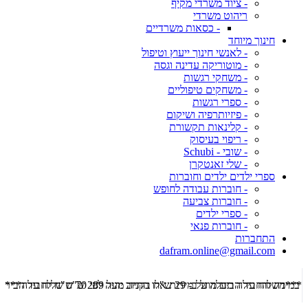
- ציוד משרדי מקיף
ריהוט משרדי
- כסאות משרדיים
חינוך מיוחד
- לאנשי חינוך ייעוץ וטיפול
- מוטוריקה עדינה וגסה
- משחקי רגשות
- משחקים טיפוליים
- ספרי רגשות
- פיזיותרפיה ושיקום
- קלינאות תקשורת
- ריפוי בעיסוק
- שובי - Schubi
- שלי זאנטקרן
ספרי ילדים ילדים וחוברות
- חוברות עבודה לחופש
- חוברות צביעה
- ספרי ילדים
- חוברות פנאי
התחברות
dafram.online@gmail.com
***משלוח עד הבית מוזל ב- 29 ש"ח בקניה מעל 289 ש"ח שליח עד הבית ***
***מש