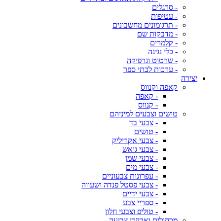
- סרגלים
- עטיפות
- תרגומונים מחשבונים
- מדבקות שם
- קלמרים
- כלי נגינה
- שרטוט וגרפיקה
- ערכות לבתי ספר
יצירה
קאפה וקנווס
- קאפה
- קנווס
טושים וצבעים למיניהם
- צבעי בד
- טושים
- צבעי אקריליק
- צבעי גואש
- צבעי שמן
- צבעי מים
- עפרונות צבעוניים
- צבעי פסטל פנדה ושעווה
- צבעי ידיים
- ספריי צבע
- טוליפ וצבעי חלון
מכחולים ואביזרי צביעה