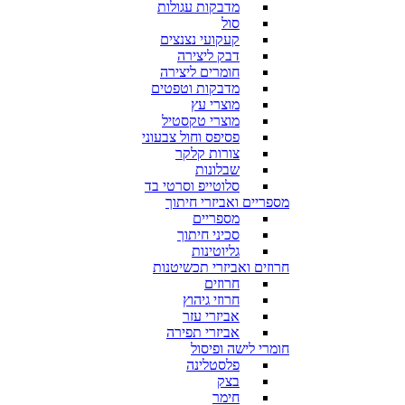
מדבקות עגולות
סול
קעקועי נצנצים
דבק ליצירה
חומרים ליצירה
מדבקות וטפטים
מוצרי עץ
מוצרי טקסטיל
פסיפס וחול צבעוני
צורות קלקר
שבלונות
סלוטייפ וסרטי בד
מספריים ואביזרי חיתוך
מספריים
סכיני חיתוך
גליוטינות
חרוזים ואביזרי תכשיטנות
חרוזים
חרוזי גיהוץ
אביזרי עזר
אביזרי תפירה
חומרי לישה ופיסול
פלסטלינה
בצק
חימר