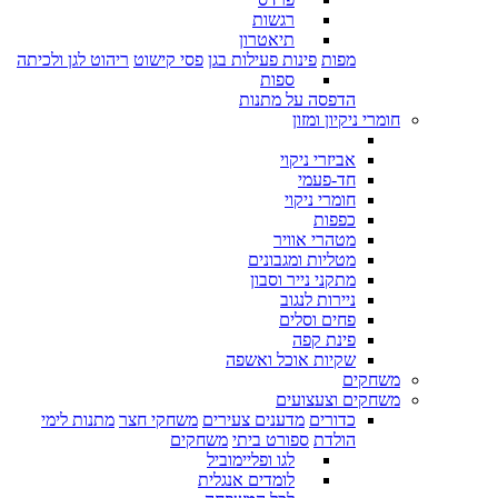
רגשות
תיאטרון
מפות
פינות פעילות בגן
פסי קישוט
ריהוט לגן ולכיתה
ספות
הדפסה על מתנות
חומרי ניקיון ומזון
אביזרי ניקוי
חד-פעמי
חומרי ניקוי
כפפות
מטהרי אוויר
מטליות ומגבונים
מתקני נייר וסבון
ניירות לנגוב
פחים וסלים
פינת קפה
שקיות אוכל ואשפה
משחקים
משחקים וצעצועים
כדורים
מדענים צעירים
משחקי חצר
מתנות לימי
הולדת
ספורט ביתי
משחקים
לגו ופליימוביל
לומדים אנגלית