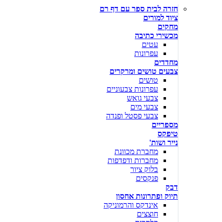
חזרה לבית ספר עם דף רם
ציוד למורים
מחקים
מכשירי כתיבה
עטים
עפרונות
מחדדים
צבעים טושים ומרקרים
טושים
עפרונות צבעוניים
צבעי גואש
צבעי מים
צבעי פסטל ופנדה
מספריים
טיפקס
נייר ושות'
מחברת מכוונת
מחברות ודפדפות
בלוק ציור
פנקסים
דבק
תיוק ופתרונות אחסון
אינדקס והרמוניקה
חוצצים