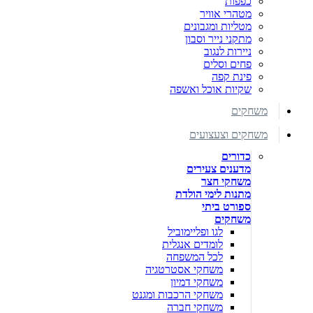
כפפות
מטהרי אוויר
מטליות ומגבונים
מתקני נייר וסבון
ניירות לנגוב
פחים וסלים
פינת קפה
שקיות אוכל ואשפה
משחקים
משחקים וצעצועים
כדורים
מדענים צעירים
משחקי חצר
מתנות לימי הולדת
ספורט ביתי
משחקים
לגו ופליימוביל
לומדים אנגלית
לכל המשפחה
משחקי אסטרטגיה
משחקי דמיון
משחקי הרכבות ומגנט
משחקי חברה