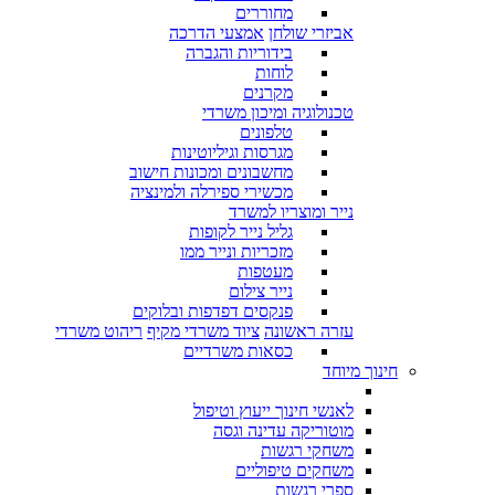
מחוררים
אביזרי שולחן
אמצעי הדרכה
בידוריות והגברה
לוחות
מקרנים
טכנולוגיה ומיכון משרדי
טלפונים
מגרסות וגיליוטינות
מחשבונים ומכונות חישוב
מכשירי ספירלה ולמינציה
נייר ומוצריו למשרד
גליל נייר לקופות
מזכריות ונייר ממו
מעטפות
נייר צילום
פנקסים דפדפות ובלוקים
עזרה ראשונה
ציוד משרדי מקיף
ריהוט משרדי
כסאות משרדיים
חינוך מיוחד
לאנשי חינוך ייעוץ וטיפול
מוטוריקה עדינה וגסה
משחקי רגשות
משחקים טיפוליים
ספרי רגשות