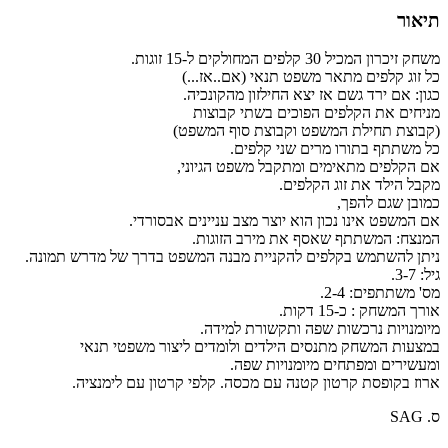
תיאור
משחק זיכרון המכיל 30 קלפים המחולקים ל-15 זוגות.
כל זוג קלפים מתאר משפט תנאי (אם..אז...)
כגון: אם ירד גשם אז יצא החילזון מהקונכיה.
מניחים את הקלפים הפוכים בשתי קבוצות
(קבוצת תחילת המשפט וקבוצת סוף המשפט)
כל משתתף בתורו מרים שני קלפים.
אם הקלפים מתאימים ומתקבל משפט הגיוני,
מקבל הילד את זוג הקלפים.
כמובן שגם להפך,
אם המשפט אינו נכון הוא יוצר מצב עניינים אבסורדי.
המנצח: המשתתף שאסף את מירב הזוגות.
ניתן להשתמש בקלפים להקניית מבנה המשפט בדרך של מדרש תמונה.
גיל: 3-7.
מס' משתתפים: 2-4.
אורך המשחק : כ-15 דקות.
מיומנויות נרכשות שפה ותקשורת למידה.
במצעות המשחק מתנסים הילדים ולומדים ליצור משפטי תנאי
ומעשירים ומפתחים מיומנויות שפה.
ארוז בקופסת קרטון קטנה עם מכסה. קלפי קרטון עם לימנציה.
ס. SAG