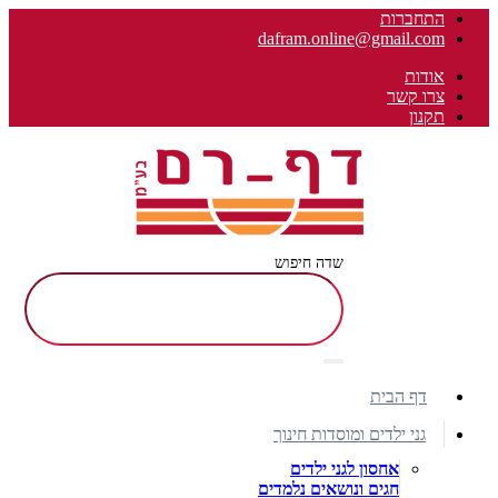
התחברות
dafram.online@gmail.com
אודות
צרו קשר
תקנון
שדה חיפוש
דף הבית
גני ילדים ומוסדות חינוך
אחסון לגני ילדים
חגים ונושאים נלמדים