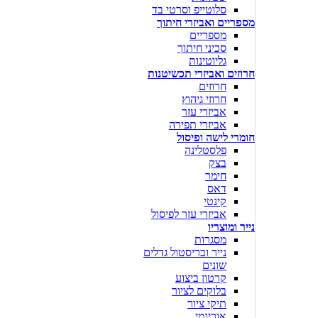
סלוטייפ וסרטי בד
מספריים ואביזרי חיתוך
מספריים
סכיני חיתוך
גליוטינות
חרוזים ואביזרי תכשיטנות
חרוזים
חרוזי גיהוץ
אביזרי עזר
אביזרי תפירה
חומרי לישה ופיסול
פלסטלינה
בצק
חימר
דאס
קינטי
אביזרי עזר לפיסול
נייר ומוצריו
מסגרות
נייר ובריסטול גדלים
שונים
קרטון ביצוע
בלוקים לציור
תיקי ציור
אוריגמי