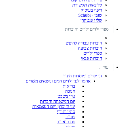
קלינאות תקשורת
ריפוי בעיסוק
שובי - Schubi
שלי זאנטקרן
ספרי ילדים ילדים וחוברות
חוברות עבודה לחופש
חוברות צביעה
ספרי ילדים
חוברות פנאי
עוד...
גני ילדים ומוסדות חינוך
אחסון לגני ילדים
חגים ונושאים נלמדים
בריאות
חנוכה
ט"ו בשבט
יום המשפחה וחברות
ימי הזיכרון ויום העצמאות
סתיו וחורף
פורים
פסח ואביב
פרדס