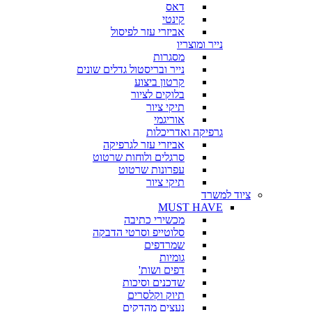
דאס
קינטי
אביזרי עזר לפיסול
נייר ומוצריו
מסגרות
נייר ובריסטול גדלים שונים
קרטון ביצוע
בלוקים לציור
תיקי ציור
אוריגמי
גרפיקה ואדריכלות
אביזרי עזר לגרפיקה
סרגלים ולוחות שרטוט
עפרונות שרטוט
תיקי ציור
ציוד למשרד
MUST HAVE
מכשירי כתיבה
סלוטייפ וסרטי הדבקה
שמרדפים
גומיות
דפים ושות'
שדכנים וסיכות
תיוק וקלסרים
נעצים מהדקים