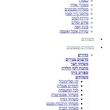
כפפות
מטהרי אוויר
מטליות ומגבונים
מתקני נייר וסבון
ניירות לנגוב
פחים וסלים
פינת קפה
שקיות אוכל ואשפה
משחקים
משחקים וצעצועים
כדורים
מדענים צעירים
משחקי חצר
מתנות לימי הולדת
ספורט ביתי
משחקים
לגו ופליימוביל
לומדים אנגלית
לכל המשפחה
משחקי אסטרטגיה
משחקי דמיון
משחקי הרכבות ומגנט
משחקי חברה