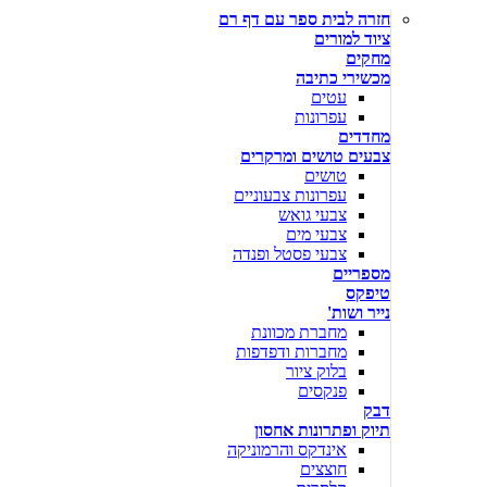
חזרה לבית ספר עם דף רם
ציוד למורים
מחקים
מכשירי כתיבה
עטים
עפרונות
מחדדים
צבעים טושים ומרקרים
טושים
עפרונות צבעוניים
צבעי גואש
צבעי מים
צבעי פסטל ופנדה
מספריים
טיפקס
נייר ושות'
מחברת מכוונת
מחברות ודפדפות
בלוק ציור
פנקסים
דבק
תיוק ופתרונות אחסון
אינדקס והרמוניקה
חוצצים