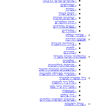
- סלוטייפ וסרטי הדבקה
- שמרדפים
- גומיות
- דפים ושות'
- שדכנים וסיכות
- תיוק וקלסרים
- נעצים מהדקים
- מחוררים
- אביזרי שולחן
אמצעי הדרכה
- בידוריות והגברה
- לוחות
- מקרנים
טכנולוגיה ומיכון משרדי
- טלפונים
- מגרסות וגיליוטינות
- מחשבונים ומכונות חישוב
- מכשירי ספירלה ולמינציה
נייר ומוצריו למשרד
- גליל נייר לקופות
- מזכריות ונייר ממו
- מעטפות
- נייר צילום
- פנקסים דפדפות ובלוקים
- עזרה ראשונה