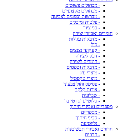
- מכחולים פשוטים
- מכחולים מקצועיים
- מברשות וספוגים לצביעה
- פלטות ומיכלים
- כני ציור
חומרים ואביזרי יצירה
- מדבקות עגולות
- סול
- קעקועי נצנצים
- דבק ליצירה
- חומרים ליצירה
- מדבקות וטפטים
- מוצרי עץ
- מוצרי טקסטיל
- פסיפס וחול צבעוני
- צורות קלקר
- שבלונות
- סלוטייפ וסרטי בד
מספריים ואביזרי חיתוך
- מספריים
- סכיני חיתוך
- גליוטינות
חרוזים ואביזרי תכשיטנות
- חרוזים