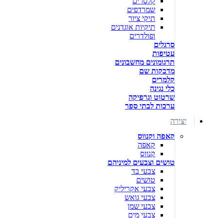
קלסרים
שמרדפים
תיקי ציור
תיקיות אוגדנים
ופולדרים
סרגלים
עטיפות
תרגומונים מחשבונים
מדבקות שם
קלמרים
כלי נגינה
שרטוט וגרפיקה
ערכות לבתי ספר
יצירה
קאפה וקנווס
קאפה
קנווס
טושים וצבעים למיניהם
צבעי בד
טושים
צבעי אקריליק
צבעי גואש
צבעי שמן
צבעי מים