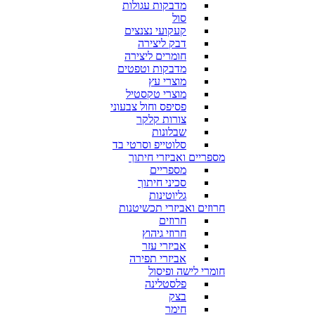
מדבקות עגולות
סול
קעקועי נצנצים
דבק ליצירה
חומרים ליצירה
מדבקות וטפטים
מוצרי עץ
מוצרי טקסטיל
פסיפס וחול צבעוני
צורות קלקר
שבלונות
סלוטייפ וסרטי בד
מספריים ואביזרי חיתוך
מספריים
סכיני חיתוך
גליוטינות
חרוזים ואביזרי תכשיטנות
חרוזים
חרוזי גיהוץ
אביזרי עזר
אביזרי תפירה
חומרי לישה ופיסול
פלסטלינה
בצק
חימר