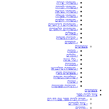
- משחקי יצירה
- משחקי למידה
- משחקי נשיאה
- משחקי פעולה
- משחקי קלפים
- משחקים דידקטיים
- משחקים קלאסיים
- פאזלים
- קוביות משחק
- קוסמים
צעצועים
- בובות
- גלגלים
- כלי נגינה
- מכוניות
- משפחת סילבניאן
- צעצועים מעץ
- שולחנות משחק
- שונות
- תינוקות ופעוטות
צעצועים
ציוד לבית ספר
- חזרה לבית ספר עם דף רם
- ציוד למורים
- מחקים