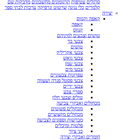
סרגלים
עטיפות
תרגומונים מחשבונים
מדבקות שם
קלמרים
כלי נגינה
שרטוט וגרפיקה
ערכות לבתי ספר
יצירה
קאפה וקנווס
קאפה
קנווס
טושים וצבעים למיניהם
צבעי בד
טושים
צבעי אקריליק
צבעי גואש
צבעי שמן
צבעי מים
עפרונות צבעוניים
צבעי פסטל פנדה ושעווה
צבעי ידיים
ספריי צבע
טוליפ וצבעי חלון
מכחולים ואביזרי צביעה
מכחולים פשוטים
מכחולים מקצועיים
מברשות וספוגים לצביעה
פלטות ומיכלים
כני ציור
חומרים ואביזרי יצירה