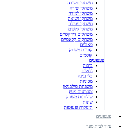
משחקי חשיבה
משחקי יצירה
משחקי למידה
משחקי נשיאה
משחקי פעולה
משחקי קלפים
משחקים דידקטיים
משחקים קלאסיים
פאזלים
קוביות משחק
קוסמים
צעצועים
בובות
גלגלים
כלי נגינה
מכוניות
משפחת סילבניאן
צעצועים מעץ
שולחנות משחק
שונות
תינוקות ופעוטות
צעצועים
ציוד לבית ספר