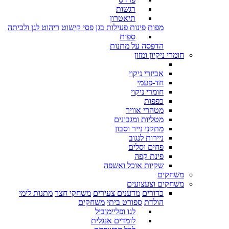
רגשות
תיאטרון
מפות
פינות פעילות בגן
פסי קישוט
ריהוט לגן ולכיתה
ספות
הדפסה על מתנות
חומרי ניקיון ומזון
אביזרי ניקוי
חד-פעמי
חומרי ניקוי
כפפות
מטהרי אוויר
מטליות ומגבונים
מתקני נייר וסבון
ניירות לנגוב
פחים וסלים
פינת קפה
שקיות אוכל ואשפה
משחקים
משחקים וצעצועים
כדורים
מדענים צעירים
משחקי חצר
מתנות לימי
הולדת
ספורט ביתי
משחקים
לגו ופליימוביל
לומדים אנגלית