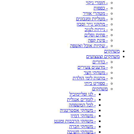
- חומרי ניקוי
- כפפות
- מטהרי אוויר
- מטליות ומגבונים
- מתקני נייר וסבון
- ניירות לנגוב
- פחים וסלים
- פינת קפה
- שקיות אוכל ואשפה
משחקים
משחקים וצעצועים
- כדורים
- מדענים צעירים
- משחקי חצר
- מתנות לימי הולדת
- ספורט ביתי
משחקים
- לגו ופליימוביל
- לומדים אנגלית
- לכל המשפחה
- משחקי אסטרטגיה
- משחקי דמיון
- משחקי הרכבות ומגנט
- משחקי חברה
- משחקי חשיבה