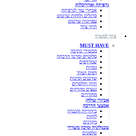
גרפיקה ואדריכלות
אביזרי עזר לגרפיקה
סרגלים ולוחות שרטוט
עפרונות שרטוט
תיקי ציור
ציוד למשרד
MUST HAVE
מכשירי כתיבה
סלוטייפ וסרטי הדבקה
שמרדפים
גומיות
דפים ושות'
שדכנים וסיכות
תיוק וקלסרים
נעצים מהדקים
מחוררים
אביזרי שולחן
אמצעי הדרכה
בידוריות והגברה
לוחות
מקרנים
טכנולוגיה ומיכון משרדי
טלפונים