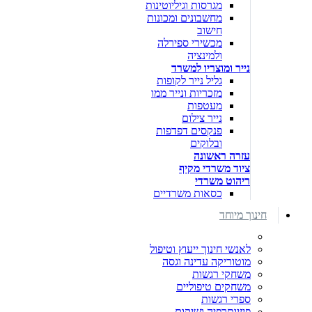
מגרסות וגיליוטינות
מחשבונים ומכונות
חישוב
מכשירי ספירלה
ולמינציה
נייר ומוצריו למשרד
גליל נייר לקופות
מזכריות ונייר ממו
מעטפות
נייר צילום
פנקסים דפדפות
ובלוקים
עזרה ראשונה
ציוד משרדי מקיף
ריהוט משרדי
כסאות משרדיים
חינוך מיוחד
לאנשי חינוך ייעוץ וטיפול
מוטוריקה עדינה וגסה
משחקי רגשות
משחקים טיפוליים
ספרי רגשות
פיזיותרפיה ושיקום