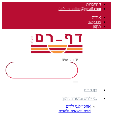
התחברות
dafram.online@gmail.com
אודות
צרו קשר
תקנון
שדה חיפוש
דף הבית
גני ילדים ומוסדות חינוך
אחסון לגני ילדים
חגים ונושאים נלמדים