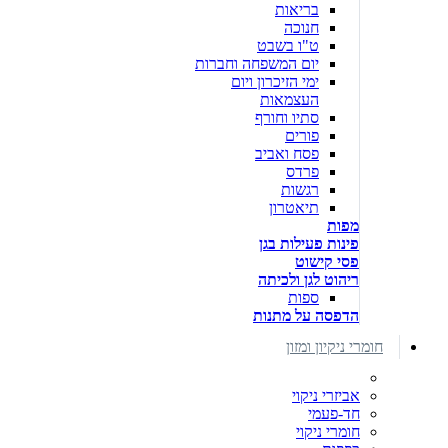
בריאות
חנוכה
ט"ו בשבט
יום המשפחה וחברות
ימי הזיכרון ויום
העצמאות
סתיו וחורף
פורים
פסח ואביב
פרדס
רגשות
תיאטרון
מפות
פינות פעילות בגן
פסי קישוט
ריהוט לגן ולכיתה
ספות
הדפסה על מתנות
חומרי ניקיון ומזון
אביזרי ניקוי
חד-פעמי
חומרי ניקוי