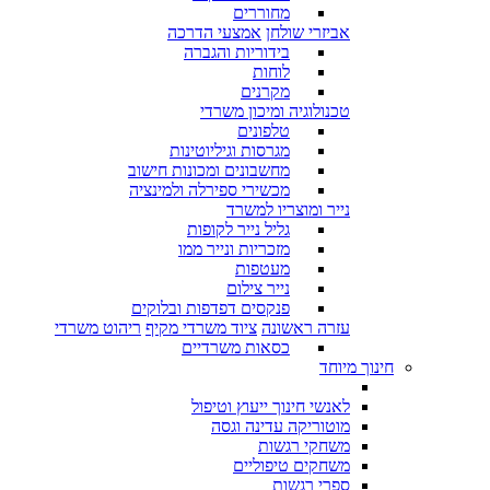
מחוררים
אביזרי שולחן
אמצעי הדרכה
בידוריות והגברה
לוחות
מקרנים
טכנולוגיה ומיכון משרדי
טלפונים
מגרסות וגיליוטינות
מחשבונים ומכונות חישוב
מכשירי ספירלה ולמינציה
נייר ומוצריו למשרד
גליל נייר לקופות
מזכריות ונייר ממו
מעטפות
נייר צילום
פנקסים דפדפות ובלוקים
עזרה ראשונה
ציוד משרדי מקיף
ריהוט משרדי
כסאות משרדיים
חינוך מיוחד
לאנשי חינוך ייעוץ וטיפול
מוטוריקה עדינה וגסה
משחקי רגשות
משחקים טיפוליים
ספרי רגשות