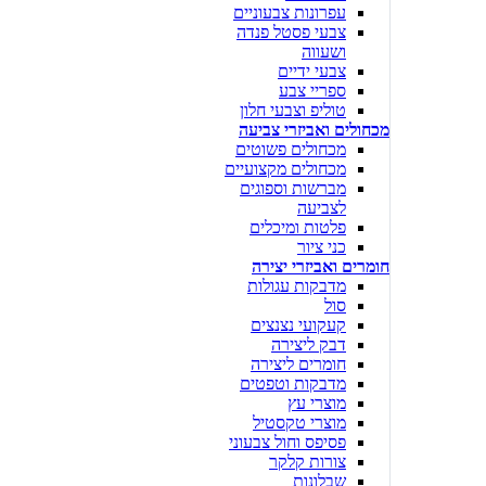
עפרונות צבעוניים
צבעי פסטל פנדה
ושעווה
צבעי ידיים
ספריי צבע
טוליפ וצבעי חלון
מכחולים ואביזרי צביעה
מכחולים פשוטים
מכחולים מקצועיים
מברשות וספוגים
לצביעה
פלטות ומיכלים
כני ציור
חומרים ואביזרי יצירה
מדבקות עגולות
סול
קעקועי נצנצים
דבק ליצירה
חומרים ליצירה
מדבקות וטפטים
מוצרי עץ
מוצרי טקסטיל
פסיפס וחול צבעוני
צורות קלקר
שבלונות