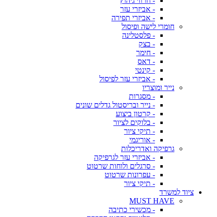
- חרוזי גיהוץ
- אביזרי עזר
- אביזרי תפירה
חומרי לישה ופיסול
- פלסטלינה
- בצק
- חימר
- דאס
- קינטי
- אביזרי עזר לפיסול
נייר ומוצריו
- מסגרות
- נייר ובריסטול גדלים שונים
- קרטון ביצוע
- בלוקים לציור
- תיקי ציור
- אוריגמי
גרפיקה ואדריכלות
- אביזרי עזר לגרפיקה
- סרגלים ולוחות שרטוט
- עפרונות שרטוט
- תיקי ציור
ציוד למשרד
MUST HAVE
- מכשירי כתיבה