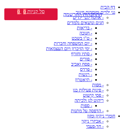
דף הבית
סל קניות
0
0
גני ילדים ומוסדות חינוך
התחברות \ הרשמה
- אחסון לגני ילדים
חגים ונושאים נלמדים
- בריאות
- חנוכה
- ט"ו בשבט
- יום המשפחה וחברות
- ימי הזיכרון ויום העצמאות
- סתיו וחורף
- פורים
- פסח ואביב
- פרדס
- רגשות
- תיאטרון
- מפות
- פינות פעילות בגן
- פסי קישוט
ריהוט לגן ולכיתה
- ספות
- הדפסה על מתנות
חומרי ניקיון ומזון
- אביזרי ניקוי
- חד-פעמי