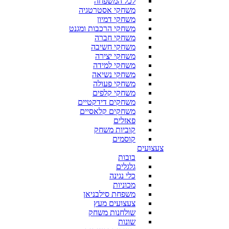
לכל המשפחה
משחקי אסטרטגיה
משחקי דמיון
משחקי הרכבות ומגנט
משחקי חברה
משחקי חשיבה
משחקי יצירה
משחקי למידה
משחקי נשיאה
משחקי פעולה
משחקי קלפים
משחקים דידקטיים
משחקים קלאסיים
פאזלים
קוביות משחק
קוסמים
צעצועים
בובות
גלגלים
כלי נגינה
מכוניות
משפחת סילבניאן
צעצועים מעץ
שולחנות משחק
שונות