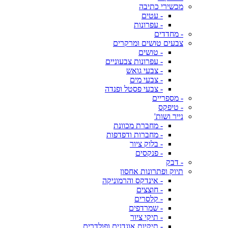
מכשירי כתיבה
- עטים
- עפרונות
- מחדדים
צבעים טושים ומרקרים
- טושים
- עפרונות צבעוניים
- צבעי גואש
- צבעי מים
- צבעי פסטל ופנדה
- מספריים
- טיפקס
נייר ושות'
- מחברת מכוונת
- מחברות ודפדפות
- בלוק ציור
- פנקסים
- דבק
תיוק ופתרונות אחסון
- אינדקס והרמוניקה
- חוצצים
- קלסרים
- שמרדפים
- תיקי ציור
- תיקיות אוגדנים ופולדרים