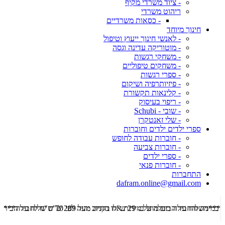
- ציוד משרדי מקיף
ריהוט משרדי
- כסאות משרדיים
חינוך מיוחד
- לאנשי חינוך ייעוץ וטיפול
- מוטוריקה עדינה וגסה
- משחקי רגשות
- משחקים טיפוליים
- ספרי רגשות
- פיזיותרפיה ושיקום
- קלינאות תקשורת
- ריפוי בעיסוק
- שובי - Schubi
- שלי זאנטקרן
ספרי ילדים ילדים וחוברות
- חוברות עבודה לחופש
- חוברות צביעה
- ספרי ילדים
- חוברות פנאי
התחברות
dafram.online@gmail.com
***משלוח עד הבית מוזל ב- 29 ש"ח בקניה מעל 289 ש"ח שליח עד הבית ***
***מש