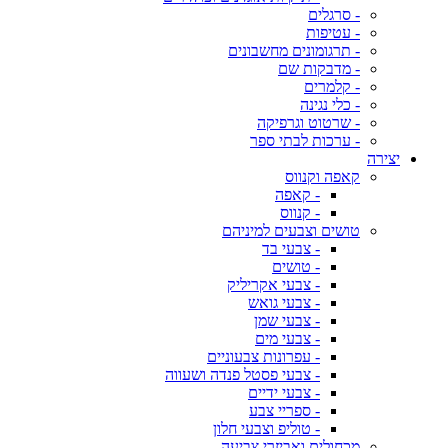
- סרגלים
- עטיפות
- תרגומונים מחשבונים
- מדבקות שם
- קלמרים
- כלי נגינה
- שרטוט וגרפיקה
- ערכות לבתי ספר
יצירה
קאפה וקנווס
- קאפה
- קנווס
טושים וצבעים למיניהם
- צבעי בד
- טושים
- צבעי אקריליק
- צבעי גואש
- צבעי שמן
- צבעי מים
- עפרונות צבעוניים
- צבעי פסטל פנדה ושעווה
- צבעי ידיים
- ספריי צבע
- טוליפ וצבעי חלון
מכחולים ואביזרי צביעה