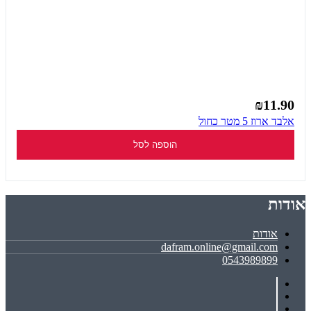
₪11.90
אלבד ארוז 5 מטר כחול
הוספה לסל
אודות
אודות
dafram.online@gmail.com
0543989899