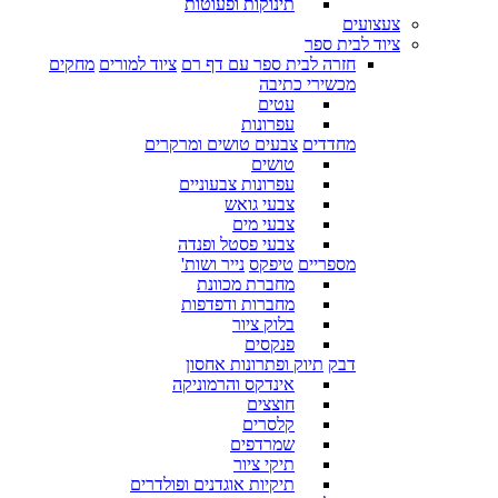
תינוקות ופעוטות
צעצועים
ציוד לבית ספר
חזרה לבית ספר עם דף רם
ציוד למורים
מחקים
מכשירי כתיבה
עטים
עפרונות
מחדדים
צבעים טושים ומרקרים
טושים
עפרונות צבעוניים
צבעי גואש
צבעי מים
צבעי פסטל ופנדה
מספריים
טיפקס
נייר ושות'
מחברת מכוונת
מחברות ודפדפות
בלוק ציור
פנקסים
דבק
תיוק ופתרונות אחסון
אינדקס והרמוניקה
חוצצים
קלסרים
שמרדפים
תיקי ציור
תיקיות אוגדנים ופולדרים