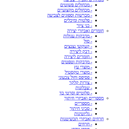
- מכחולים פשוטים
- מכחולים מקצועיים
- מברשות וספוגים לצביעה
- פלטות ומיכלים
- כני ציור
חומרים ואביזרי יצירה
- מדבקות עגולות
- סול
- קעקועי נצנצים
- דבק ליצירה
- חומרים ליצירה
- מדבקות וטפטים
- מוצרי עץ
- מוצרי טקסטיל
- פסיפס וחול צבעוני
- צורות קלקר
- שבלונות
- סלוטייפ וסרטי בד
מספריים ואביזרי חיתוך
- מספריים
- סכיני חיתוך
- גליוטינות
חרוזים ואביזרי תכשיטנות
- חרוזים