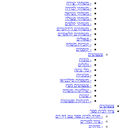
- משחקי יצירה
- משחקי למידה
- משחקי נשיאה
- משחקי פעולה
- משחקי קלפים
- משחקים דידקטיים
- משחקים קלאסיים
- פאזלים
- קוביות משחק
- קוסמים
צעצועים
- בובות
- גלגלים
- כלי נגינה
- מכוניות
- משפחת סילבניאן
- צעצועים מעץ
- שולחנות משחק
- שונות
- תינוקות ופעוטות
צעצועים
ציוד לבית ספר
- חזרה לבית ספר עם דף רם
- ציוד למורים
- מחקים