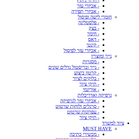
- חרוזי גיהוץ
- אביזרי עזר
- אביזרי תפירה
חומרי לישה ופיסול
- פלסטלינה
- בצק
- חימר
- דאס
- קינטי
- אביזרי עזר לפיסול
נייר ומוצריו
- מסגרות
- נייר ובריסטול גדלים שונים
- קרטון ביצוע
- בלוקים לציור
- תיקי ציור
- אוריגמי
גרפיקה ואדריכלות
- אביזרי עזר לגרפיקה
- סרגלים ולוחות שרטוט
- עפרונות שרטוט
- תיקי ציור
ציוד למשרד
MUST HAVE
- מכשירי כתיבה