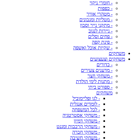
- חומרי ניקוי
- כפפות
- מטהרי אוויר
- מטליות ומגבונים
- מתקני נייר וסבון
- ניירות לנגוב
- פחים וסלים
- פינת קפה
- שקיות אוכל ואשפה
משחקים
משחקים וצעצועים
- כדורים
- מדענים צעירים
- משחקי חצר
- מתנות לימי הולדת
- ספורט ביתי
משחקים
- לגו ופליימוביל
- לומדים אנגלית
- לכל המשפחה
- משחקי אסטרטגיה
- משחקי דמיון
- משחקי הרכבות ומגנט
- משחקי חברה
- משחקי חשיבה