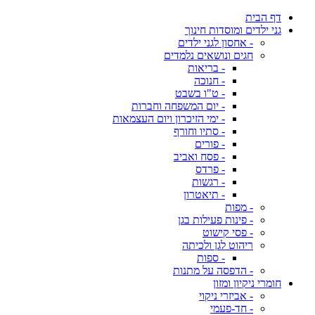
דף הבית
גני ילדים ומוסדות חינוך
- אחסון לגני ילדים
חגים ונושאים נלמדים
- בריאות
- חנוכה
- ט"ו בשבט
- יום המשפחה וחברות
- ימי הזיכרון ויום העצמאות
- סתיו וחורף
- פורים
- פסח ואביב
- פרדס
- רגשות
- תיאטרון
- מפות
- פינות פעילות בגן
- פסי קישוט
ריהוט לגן ולכיתה
- ספות
- הדפסה על מתנות
חומרי ניקיון ומזון
- אביזרי ניקוי
- חד-פעמי