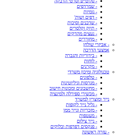
- סלוטייפ וסרטי הדבקה
- שמרדפים
- גומיות
- דפים ושות'
- שדכנים וסיכות
- תיוק וקלסרים
- נעצים מהדקים
- מחוררים
- אביזרי שולחן
אמצעי הדרכה
- בידוריות והגברה
- לוחות
- מקרנים
טכנולוגיה ומיכון משרדי
- טלפונים
- מגרסות וגיליוטינות
- מחשבונים ומכונות חישוב
- מכשירי ספירלה ולמינציה
נייר ומוצריו למשרד
- גליל נייר לקופות
- מזכריות ונייר ממו
- מעטפות
- נייר צילום
- פנקסים דפדפות ובלוקים
- עזרה ראשונה