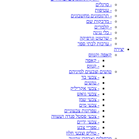
- סרגלים
- עטיפות
- תרגומונים מחשבונים
- מדבקות שם
- קלמרים
- כלי נגינה
- שרטוט וגרפיקה
- ערכות לבתי ספר
יצירה
קאפה וקנווס
- קאפה
- קנווס
טושים וצבעים למיניהם
- צבעי בד
- טושים
- צבעי אקריליק
- צבעי גואש
- צבעי שמן
- צבעי מים
- עפרונות צבעוניים
- צבעי פסטל פנדה ושעווה
- צבעי ידיים
- ספריי צבע
- טוליפ וצבעי חלון
מכחולים ואביזרי צביעה