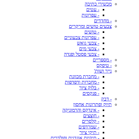
מכשירי כתיבה
- עטים
- עפרונות
- מחדדים
צבעים טושים ומרקרים
- טושים
- עפרונות צבעוניים
- צבעי גואש
- צבעי מים
- צבעי פסטל ופנדה
- מספריים
- טיפקס
נייר ושות'
- מחברת מכוונת
- מחברות ודפדפות
- בלוק ציור
- פנקסים
- דבק
תיוק ופתרונות אחסון
- אינדקס והרמוניקה
- חוצצים
- קלסרים
- שמרדפים
- תיקי ציור
- תיקיות אוגדנים ופולדרים